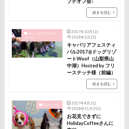
プチオフ会♪
脱出
能登
茂原市
茨城県
傘
健康チェック
加湿器
動物病院
胡桃ちゃん
葵央（あお）くん
蛇口
続きを読む
保護犬
去勢手術
同胎
吉野家
蘭ちゃん
藤田りか子
薔薇
蕨駅
叱れない
叱るの忘れてシャッター切る
蕎麦屋
蕎麦
蓼科 茶花茶花
蓮田市
叱られた
口タプ
受領印
取り込み中
2017年10月1日
キャバリアフェステ
2018年2月2日
ィバル
葛飾区
茶太郎くん
葉っぱ
落とし物
取りあい
博物館
北海道直送
キャバリアフェスティ
萌華ちゃん
萌ちゃん
菜の花
草津温泉
南相馬鹿島SA
南相馬市
卒業
バル2017@ドッグリゾ
草津国際スキー場
草加市
茶屋
ートWoof（山梨県山
千里浜なぎさドライブウェイ
千葉県
中湖）Hosted by フリ
胸の飾り毛
育成
被り物
立山町
千本松牧場
千ちゃん
北陸
北軽井沢
ーステッチ様（前編）
粉ミルク
米袋
米沢牛ステーキレストラン un
倶利伽羅峠
保水効果
名刺
続きを読む
節分
筑西市
等身大ガンダム
笛吹市
三王山ふれあい公園
丘を越えて
世界平和
笑顔
立山連峰
空腹
糸満市
移動中
世界の名犬牧場
不貞寝
下野市
上越市
称名滝
秩父
福袋
福島県
神社
2017年4月2日
上尾市
三陸復興国立公園
三瓶くん
おともだち
2018年11月25日
神奈川県
砺波市
破壊王
粗相
三峯神社
中年サラリーマン
お花見できずに
紅ズワイガニ
肘掛けスタイル
羽咋市
HolidayCoffeeさんに
三井アウトレットパーク
万座毛
万が一の備え