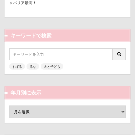
鬼押出し園
駄々コネ
首里城
館林市
ャバリア最高！
富山湾
小布施町
富山市
富士見高原
飼い主似
顔遊び
飯能市
飯山市
富士見町
富士見公園
富士河口湖町
食欲魔人
食器
食事風景
食べ渋り
富士急ハイランド
富士吉田市
食べたい
飛行犬
願い事メーカー
願い事
富士すばるランド
家宝
小布施ドッグラン
キーワードで検索
里山
那須町
袴
診断メーカー
小春ちゃん
室内遊びレッスン
山梨県
赤ちゃん
貸し切り温泉
豆キャッチ
巾着田
川越市
川口市
川
嵐山町
譲渡会
謹賀新年
読者投稿
誤飲
嵐山渓谷
島忠ホームズ
岳くん
岩畳
すばる
るな
犬と子ども
誕生日
試着
診察台
越谷市
記念日
山梨市
小松菜
山北町
山中湖村
観覧車
親戚探し
親ばかフィルター
山中湖
山下公園
展望台
屋内ドッグラン
視線の先
見返りポーズ
西川口駅
西丹沢
居酒屋
小谷流の里ドギーズアイランド
年月別に表示
西の河原公園
赤壁
足立区
那須旅行
小芝風花
小矢部市
宮城県
室内遊び
遊園地
那須ゴンドラ
那須どうぶつ王国
名前の由来
土手
夕陽
夏対策
変顔
那須とりっくあーとぴあ
那覇市
壁紙
壁
増税前
埼玉県
地震
道満ドッグラン
道満ドッグプール
運転手
土田トレーナー
国営武蔵丘陵森林公園
外耳炎