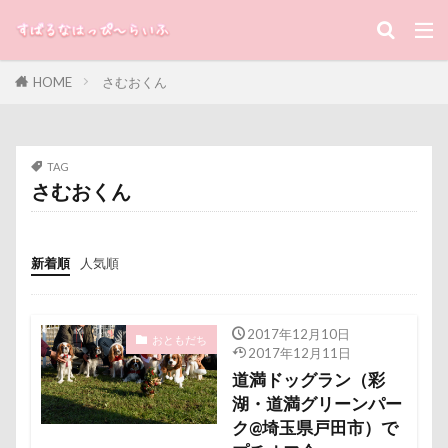
ラガーシャツ風ニット
ラヴィちゃん
キーワード
ラントくん
ランキング
ラリーくん
ラランくん
ララちゃん
ラディちゃん
HOME
さむおくん
すばる
るな
犬と子ども
ラテくん
ラッキーちゃん
ライラちゃん
モネちゃん
ライムちゃん
ライムくん
カテゴリー
ライクくん
ヨーゼフくん
ヨギボー
TAG
さむおくん
ユニオンジャックポロ
ユニオンジャック
ユウくん
モンブラン
モモちゃん
常磐道
タグ
店舗限定色
フォトコンテスト
芝桜
新着順
人気順
100円ショップ
写真パネル
前橋市
初詣
苺ちゃん
英国淑女
若狭海浜公園
出羽公園
出没！アド街ック天国
冷蔵庫
若狭公園
花闊歩
花菖蒲
花の里
花
冷感ジェルマット
写真教室
写真撮影
2017年12月10日
おともだち
2017年12月11日
芦田愛菜
舐め舐め
茂来山
写真加工
公園
動物殺処分ゼロ
八重桜
道満ドッグラン（彩
舎人公園ドッグラン
舎人公園
舌出し
八街市
八ヶ岳
入間市
湖・道満グリーンパー
自業自得
臨港パーク
腸閉塞
腕枕
ク@埼玉県戸田市）で
優玖（はるく）くん
優しい
働くおじさん