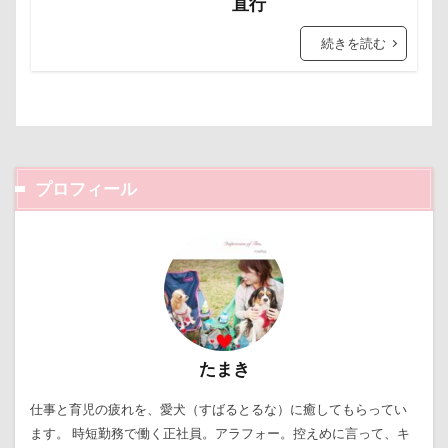
直行
肉菜工房 うしすけ 台場店
肉球マッサージ
七夕
一発芸
ヴィーナスフォート
肉球ハーネス
肉球
耳掃除嫌い
耳掃除
続きを読む
ヴィンテージ
ワークショップ
ワンピース
耳
羽鳥湖
羽田空港
群馬県
紅梅
中島フィールズ
中瀬公園
美術館
羊毛フェルト
置物
絵皿
來夢（らいむ）ちゃん
代々木公園ドッグラン
絵画教室
細工蒲鉾
紬くん
紫陽花
作品レビューコメント
体重
体調不良
紋次郎くん
紅葉
血液検査
被毛
佐久穂町
似顔絵師なつき
似顔絵
プロフィール
石巻市
長野北部旅行
青木町公園
震災
似たもの父子
休日の朝
仰向け抱っこ
雪
雨
雑草
集合写真
階段
代々木公園
串カツ田中 北千住店
人形
長野県
長野原町
長瀞屋
音雅
長瀞
人をダメにするクッション
二足立ち
長持ちオヤツ
長友心平
鐘
銀行印
二等辺三角形
二度寝
予定
乳歯
銀座ミレージャギャラリー
鈴木福
九十九里浜
乗鞍高原
主張
同胎兄弟
野菜ジャーキー
里山ドッグランサム
静電気
名刺入れ
ワンコ店内OK
富山環水公園
たまき
顔スワップ
那須高原SA
飾り毛
鼻
小太郎くん
射水市
寝顔
寝起き
仕事と育児の疲れを、愛犬（すばるとるな）に癒してもらってい
鵜の浜海岸
鳩
鰻
魚止めの滝
寝相
寝床
寝坊助
富津市
富山県
ます。 時短勤務で働く正社員。アラフォー。控えめに言って、キ