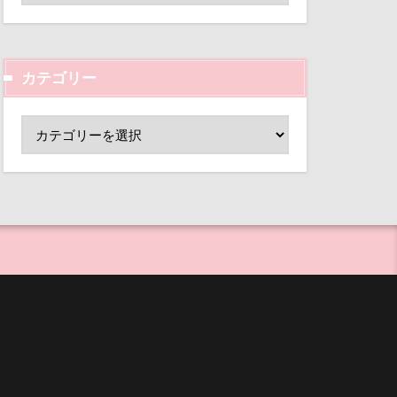
ド
小芝風花
心配
変顔
壁紙
ーンパーク
カテゴリー
外耳炎
指輪
抱擁
し皿
君津市
ー
手作り石鹸
覧カート
手作り
村
ド
夢の島
犬用御節
大宮公園
まれる宿
等席
ペンダント
王様風
サボサ
目黒区
皮膚
可飲食店
母兄弟
男前
タンちゃん
行犯逮捕
マハロちゃん
沖縄県