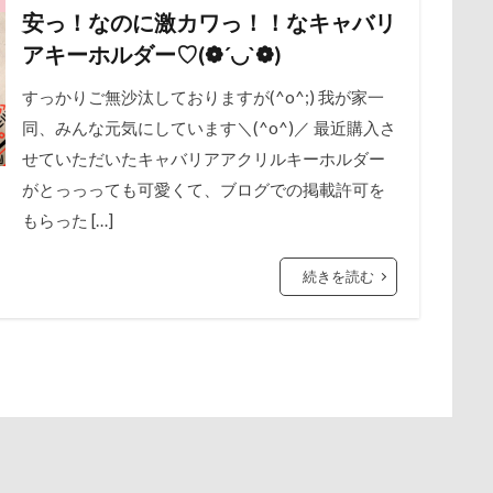
安っ！なのに激カワっ！！なキャバリ
保水効果
名刺
三王山ふれあい公園
丘を越えて
世界
谷市
記念日
観覧車
親戚探し
親ばかフィルター
アキーホルダー♡(❁´◡`❁)
不貞寝
下野市
上越市
上尾市
三陸復興国立公園
西川口駅
西丹沢
西の河原公園
赤壁
足立区
中年サラリーマン
すっかりご無沙汰しておりますが(^o^;) 我が家一
三井アウトレットパーク
万座毛
万が一の
須ゴンドラ
那須どうぶつ王国
那須とりっくあーとぴあ
那覇
同、みんな元気にしています＼(^o^)／ 最近購入さ
ィーナスフォート
ヴィンテージ
ワークショップ
ワンピース
道満ドッグプール
運転手
運転席
運転
遊んで
せていただいたキャバリアアクリルキーホルダー
中瀬公園
來夢（らいむ）ちゃん
代々木公園ドッグラン
迷子札
近江屋
農家のオバチャン
軽井沢町 南軽井沢
がとっっっても可愛くて、ブログでの掲載許可を
メント
体重
体調不良
佐久穂町
似顔絵師なつき
軽井沢タリアセン
軽井沢
車
砂浜
石川県
引っ
もらった […]
休日の朝
仰向け抱っこ
代々木公園
串カツ田中 北千住店
時計
春日部市
春三くん
星野エリア
昇降テーブル
クッション
二足立ち
二等辺三角形
二度寝
予定
公園
旧軽井沢森ノ美術館
日高市
日帰り入院
日光浴
続きを読む
乗鞍高原
主張
同胎兄弟
名刺入れ
ワンコ店内OK
新潟県
新春ハッピースクラッチキャンペーン
斑尾高原
射水市
寝顔
寝起き
寝相
寝床
寝坊助
富
散歩
撮影会
暑さ対策
最敬礼
撮影スポット
板橋
布施町
富山市
富士見高原
富士見町
富士見公園
梅
桜並木
桜
桃侍くん
栃木県
柚稀（ゆずき）く
ド
富士吉田市
富士すばるランド
家宝
小布施ドッグラ
チャーム
東芝
東京都
東京ビックサイト
東京April
ン
山梨県
巾着田
川越市
川口市
川
嵐山町
木更津
望くん
服
撮影テクニック
携帯ストラップ
岳くん
岩畳
山梨市
小松菜
山北町
山中湖村
リブ
忍者
成田ゆめ牧場
愛車
情報誌
恩納村