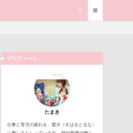
笑顔
県
神社
羽咋市
い
耳掃除
置物
絵皿
査
被毛
プロフィール
合写真
階段
ック天国
鐘
動物殺処分ゼロ
ランサム
働くおじさん
鰻
吉野家
顔遊び
飯能市
取り込み中
たまき
ゃん
仕事と育児の疲れを、愛犬（すばるとるな）
北軽井沢
誕生日
試着
に癒してもらっています。 時短勤務で働く