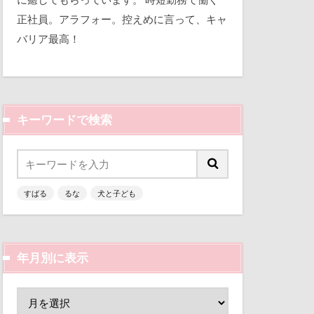
平和
視線の先
正社員。アラフォー。控えめに言って、キャ
バリア最高！
三瓶くん
那須旅行
備え
七夕
市
踊り
軽井沢町
キーワードで検索
似顔絵
越し
人形
乳歯
曼珠沙華
すばる
るな
犬と子ども
富山環水公園
文楽 東蔵
津市
富山県
区
梨
富士河口湖町
ん
枕
年月別に表示
ン
小春ちゃん
来客
本部町
嵐山渓谷
山中湖
怪獣
怖い