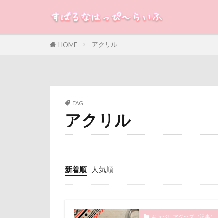
米沢牛ステーキレ
立山連峰
すばる
るな
犬
神奈川県
アクリル
HOME
カテゴリー
肉菜工房 うしす
耳
羽鳥湖
絵画教室
タグ
TAG
石巻市
長
アクリル
100円ショップ
長野県
長
冷蔵庫
冷
銀行印
銀
八重桜
八
静電気
顔
傘
健康チ
魚止めの滝
新着順
人気順
叱れない
飯山市
食
取りあい
願い事メーカー
千里浜なぎさド
貸し切り温泉
キャバリアグッズ（記事）