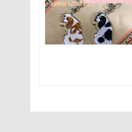
倶利伽羅峠
診察台
越
世界の名犬牧場
見返りポーズ
三峯神社
遊園地
那
一発芸
ヴ
道満ドッグラン
中島フィールズ
追いかけっこ
作品レビューコ
軽井沢旅行
似たもの父子
日向ぼっこ
人をダメにする
旭日丘湖畔緑地
九十九里浜
旅館
方言
小太郎くん
文太くん
富山湾
小
梅百花園
富士急ハイラン
松本市
月
室内遊びレッス
未来ちゃん
島忠ホームズ
極上牛のスペア