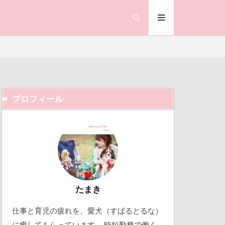
笑顔
県
神社
羽咋市
い
耳掃除
置物
絵皿
査
被毛
プロフィール
合写真
階段
ック天国
鐘
動物殺処分ゼロ
ランサム
働くおじさん
鰻
吉野家
顔遊び
飯能市
取り込み中
たまき
ゃん
仕事と育児の疲れを、愛犬（すばるとるな）
北軽井沢
誕生日
試着
に癒してもらっています。 時短勤務で働く