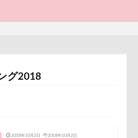
ストラン un
節分
筑西市
等身大ガンダム
笛吹市
空腹
糸満市
移動中
称名滝
秩父
福袋
福島
と子ども
砺波市
破壊王
粗相
紅ズワイガニ
肘掛けスタイル
け 台場店
肉球マッサージ
肉球ハーネス
肉球
耳掃除嫌
羽田空港
群馬県
紅梅
美術館
羊毛フェルト
細工蒲鉾
紬くん
紫陽花
紋次郎くん
紅葉
血液検
野北部旅行
青木町公園
震災
雪
雨
雑草
集
グ2018
写真パネル
前橋市
初詣
出羽公園
出没！アド街
野原町
長瀞屋
音雅
長瀞
長持ちオヤツ
長友心平
感ジェルマット
写真教室
写真撮影
写真加工
公園
座ミレージャギャラリー
鈴木福
野菜ジャーキー
里山ドッグ
街市
八ヶ岳
入間市
優玖（はるく）くん
優しい
スワップ
那須高原SA
飾り毛
鼻
鵜の浜海岸
鳩
ェック
加湿器
動物病院
保護犬
去勢手術
同胎
鬼押出し園
駄々コネ
首里城
館林市
飼い主似
叱るの忘れてシャッター切る
叱られた
口タプ
受領印
欲魔人
食器
食事風景
食べ渋り
食べたい
飛行犬
博物館
北海道直送
南相馬鹿島SA
南相馬市
卒業
願い事
里山
那須町
袴
診断メーカー
赤ち
ライブウェイ
2018年10月2日
千葉県
2018年10月2日
千本松牧場
千ちゃん
北陸
豆キャッチ
譲渡会
謹賀新年
読者投稿
誤飲