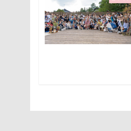
倶利伽羅峠
診察台
越
世界の名犬牧場
見返りポーズ
三峯神社
遊園地
那
一発芸
ヴ
道満ドッグラン
中島フィールズ
追いかけっこ
作品レビューコ
軽井沢旅行
似たもの父子
日向ぼっこ
人をダメにする
旭日丘湖畔緑地
九十九里浜
旅館
方言
小太郎くん
文太くん
富山湾
小
梅百花園
富士急ハイラン
松本市
月
室内遊びレッス
未来ちゃん
島忠ホームズ
極上牛のスペア