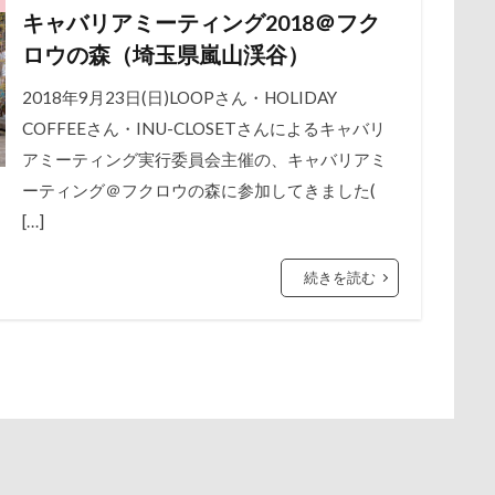
キャバリアミーティング2018＠フク
保水効果
名刺
三王山ふれあい公園
丘を越えて
世界
谷市
記念日
観覧車
親戚探し
親ばかフィルター
ロウの森（埼玉県嵐山渓谷）
不貞寝
下野市
上越市
上尾市
三陸復興国立公園
西川口駅
西丹沢
西の河原公園
赤壁
足立区
中年サラリーマン
2018年9月23日(日)LOOPさん・HOLIDAY
三井アウトレットパーク
万座毛
万が一の
須ゴンドラ
那須どうぶつ王国
那須とりっくあーとぴあ
那覇
COFFEEさん・INU-CLOSETさんによるキャバリ
ィーナスフォート
ヴィンテージ
ワークショップ
ワンピース
道満ドッグプール
運転手
運転席
運転
遊んで
アミーティング実行委員会主催の、キャバリアミ
中瀬公園
來夢（らいむ）ちゃん
代々木公園ドッグラン
迷子札
近江屋
農家のオバチャン
軽井沢町 南軽井沢
ーティング＠フクロウの森に参加してきました(
メント
体重
体調不良
佐久穂町
似顔絵師なつき
軽井沢タリアセン
軽井沢
車
砂浜
石川県
引っ
[…]
休日の朝
仰向け抱っこ
代々木公園
串カツ田中 北千住店
時計
春日部市
春三くん
星野エリア
昇降テーブル
クッション
二足立ち
二等辺三角形
二度寝
予定
公園
旧軽井沢森ノ美術館
日高市
日帰り入院
日光浴
続きを読む
乗鞍高原
主張
同胎兄弟
名刺入れ
ワンコ店内OK
新潟県
新春ハッピースクラッチキャンペーン
斑尾高原
射水市
寝顔
寝起き
寝相
寝床
寝坊助
富
散歩
撮影会
暑さ対策
最敬礼
撮影スポット
板橋
布施町
富山市
富士見高原
富士見町
富士見公園
梅
桜並木
桜
桃侍くん
栃木県
柚稀（ゆずき）く
ド
富士吉田市
富士すばるランド
家宝
小布施ドッグラ
チャーム
東芝
東京都
東京ビックサイト
東京April
ン
山梨県
巾着田
川越市
川口市
川
嵐山町
木更津
望くん
服
撮影テクニック
携帯ストラップ
岳くん
岩畳
山梨市
小松菜
山北町
山中湖村
リブ
忍者
成田ゆめ牧場
愛車
情報誌
恩納村