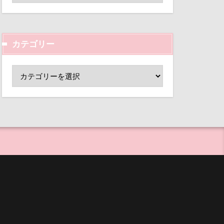
ド
小芝風花
心配
変顔
壁紙
ーンパーク
カテゴリー
外耳炎
指輪
抱擁
し皿
君津市
ー
手作り石鹸
覧カート
手作り
村
ド
夢の島
犬用御節
大宮公園
まれる宿
等席
ペンダント
王様風
サボサ
目黒区
皮膚
可飲食店
母兄弟
男前
タンちゃん
行犯逮捕
マハロちゃん
沖縄県