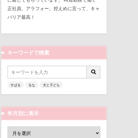
平和
視線の先
正社員。アラフォー。控えめに言って、キャ
バリア最高！
三瓶くん
那須旅行
備え
七夕
市
踊り
軽井沢町
キーワードで検索
似顔絵
越し
人形
乳歯
曼珠沙華
すばる
るな
犬と子ども
富山環水公園
文楽 東蔵
津市
富山県
区
梨
富士河口湖町
ん
枕
年月別に表示
ン
小春ちゃん
来客
本部町
嵐山渓谷
山中湖
怪獣
怖い