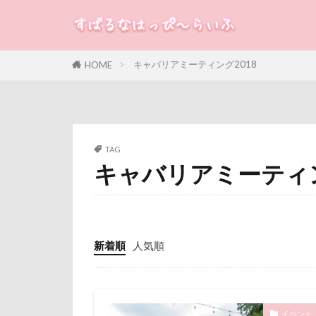
米沢牛ステーキレ
立山連峰
すばる
るな
犬
神奈川県
キャバリアミーティング2018
HOME
カテゴリー
肉菜工房 うしす
耳
羽鳥湖
絵画教室
タグ
TAG
石巻市
長
キャバリアミーティン
100円ショップ
長野県
長
冷蔵庫
冷
銀行印
銀
八重桜
八
静電気
顔
傘
健康チ
魚止めの滝
新着順
人気順
叱れない
飯山市
食
取りあい
願い事メーカー
千里浜なぎさド
貸し切り温泉
イベント