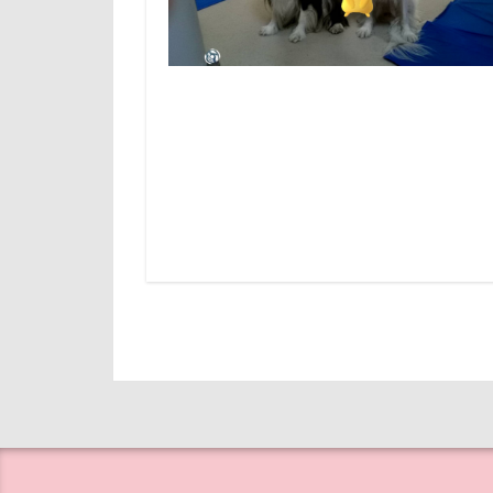
牛革鑑札入れ
山下公園
無線LAN搭載SD
小矢部市
百均
白目
壁
増税前
生地海岸
国営みちのく杜
焼き芋
炭
吐いた
名
沖縄旅行
実はすごい
残像
河津
妖怪アンテナ
横浜港
横
天然記念物
滑川市
湯
大和町
夢
海洋博公園
ホームセンター
浅間牧場
ペンション・ブ
フィラリア症検
ペニーレイン
なっちゃん
ペット可
どっちだ？
ペットステージ（Pe