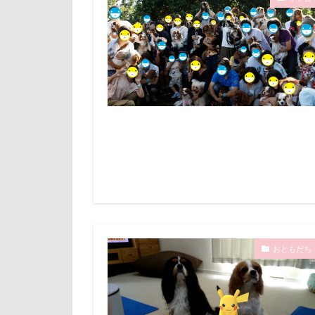
文太くん
倶利伽羅峠
梅百花園
世界の名犬牧場
松本市
月
三峯神社
未来ちゃん
一発芸
ヴ
極上牛のスペア
中島フィールズ
怒られる5秒前
作品レビューコ
心臓病の薬
似たもの父子
弱点
成田
人をダメにする
抱っこ紐
九十九里浜
戦利品
手
小太郎くん
扇雀飴本舗
富山湾
小
おともだち
短冊に願いごと
富士急ハイラン
犬用ケーキ
室内遊びレッス
玉ボケ
犬
島忠ホームズ