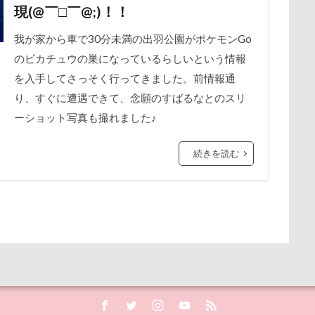
牛乳屋
片足上げ
片平村
爛燈
焼肉
獣医
現(@￣□￣@;)！！
展望台
屋内ドッグラン
居酒屋
小谷流の里ドギーズアイラン
HCカード
療法食
知育玩具
着物
真剣
看板犬
我が家から車で30分未満の出羽公園がポケモンGo
宮城県
室内遊び
名前の由来
土手
夕陽
夏対策
白い泡
疲れた
玲凰（れおん）くん
異父姉妹
異
のピカチュウの巣になっているらしいという情報
埼玉県
地震
土田トレーナー
国営武蔵丘陵森林公園
甚平
甘エビ
琥龍くん
琥珀ちゃん
琥太郎くん
現
を入手してさっそく行ってきました。前情報通
の湖畔公園
困惑顔
噛み噛み
哀愁
吾妻郡
吹き出
火焼肉 船渡
模様替え
毛呂山町
沖縄県営平和祈念公園
り、すぐに遭遇できて、念願のすばるなとのスリ
護市
夕食
多頭飼い記念日
室内トレーニング
天空の遊
ーショット写真も撮れました♪
沖縄サンプラザホテル
決定的瞬間
江東区
永久歯
水元
宝登山
宇宙犬スヌード
宇宙兄弟
子犬のワルツ
嬬恋
桜
歯磨き
歩道橋
次郎くん
樹脂粘土
横浜港シン
奇跡体験！アンビリーバボー
太閤山ランド
天狗山プレイラン
続きを読む
浜市
横浜ペット博
横浜
沖縄美ら海水族館
泡
火
大脱出
大福
大物説
大満足
大島屋
大宮区
畑
温泉プール
温泉
涼感バーセア
浸透印
海風
愛ちゃん
ワンコ御節
ワンコプレート
年賀状
ペロペロ
海ほたる
洗濯物
海の幸
海ちゃん
海
浅間高原
ホタルイカ
ホタルちゃん
ホクロ
ペーターくん
浅間火山博物館
浅間大滝
流山市
津幡町
フォトスタン
ランシェ草津
ペンション
ペロリンチョ
ペロちゃん
ボ
査
15-Fifteen-
となりのトトロ
なんちゃってキャンパー
ペディ(PEDI)
ペット用バスタブ
ペット名刺
ペット同伴
なすがまま
なかよしクラブ
なかよし
どアップ
どん
ペットボトル
ペットプロフ
ペットパラダイス
ボケ
ボ
ととみちゃん
になちゃん
つもくん
つまんない
つま
tstages）
マウントジーンズ
マミーちゃん
ママ実家