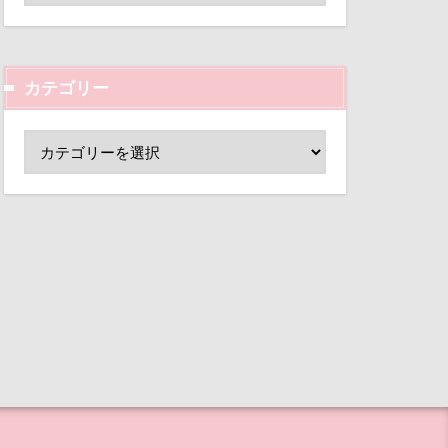
王様風
ド
小芝風花
目黒区
皮膚
変顔
壁紙
母兄弟
男前
カテゴリー
外耳炎
行犯逮捕
し皿
君津市
沖縄県
覧カート
公園
毛玉
村
ボルタワー
ド
夢の島
事
海岸
大宮公園
海浜公園
浅間牧場茶屋
ペンダント
ド
サボサ
なんちゃって
可飲食店
ぐり
タンちゃん
らなそう
マハロちゃん