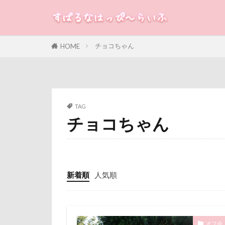
静電気
顔
魚止めの滝
飯山市
食
すばる
るな
犬
チョコちゃん
HOME
願い事メーカー
カテゴリー
貸し切り温泉
診察台
越
見返りポーズ
タグ
TAG
遊園地
那
チョコちゃん
100円ショップ
道満ドッグラン
冷蔵庫
冷
追いかけっこ
八重桜
八
軽井沢旅行
傘
健康チ
新着順
人気順
日向ぼっこ
叱れない
旭日丘湖畔緑地
取りあい
旅館
方言
千里浜なぎさド
オフ会