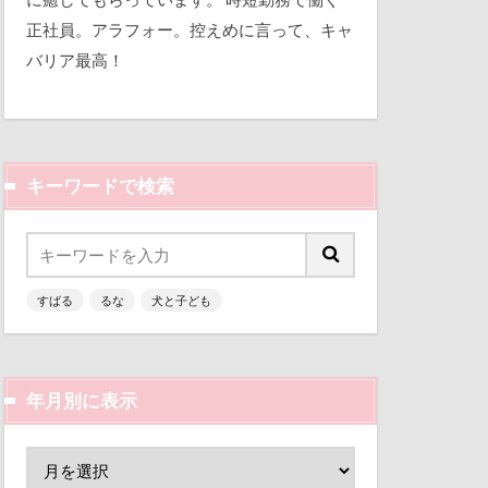
区
梨
平和
正社員。アラフォー。控えめに言って、キャ
ん
枕
バリア最高！
三瓶くん
来客
本部町
備え
七夕
怪獣
怖い
心配
キーワードで検索
似顔絵
ーンパーク
人形
指輪
抱擁
乳歯
ー
手作り石鹸
すばる
るな
犬と子ども
富山環水公園
手作り
津市
富山県
富士河口湖町
犬用御節
年月別に表示
ン
小春ちゃん
まれる宿
嵐山渓谷
等席
山中湖