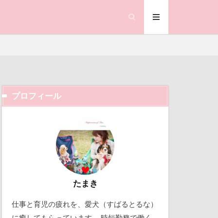
鰻
顔遊び
飯能市
ゃん
誕生日
試着
視線の先
プロフィール
那須旅行
市
ック天国
踊り
動物殺処分ゼロ
軽井沢町
働くおじさん
越し
吉野家
取り込み中
たまき
曼珠沙華
仕事と育児の疲れを、愛犬（すばるとるな）
文楽 東蔵
北軽井沢
に癒してもらっています。 時短勤務で働く