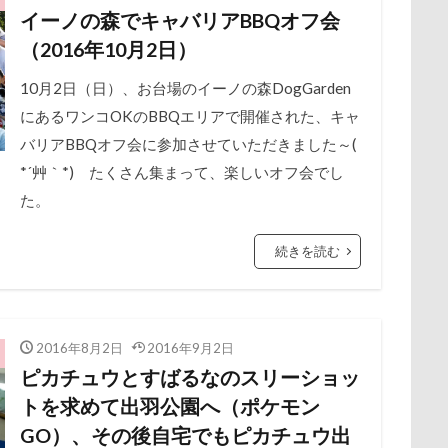
散歩
撮影会
暑さ対策
最敬礼
撮影スポット
板橋
イーノの森でキャバリアBBQオフ会
保水効果
名刺
三王山ふれあい公園
丘を越えて
世界
梅
桜並木
桜
桃侍くん
栃木県
柚稀（ゆずき）く
（2016年10月2日）
不貞寝
下野市
上越市
上尾市
三陸復興国立公園
チャーム
東芝
東京都
東京ビックサイト
東京April
中年サラリーマン
10月2日（日）、お台場のイーノの森DogGarden
三井アウトレットパーク
万座毛
万が一の
木更津
望くん
服
撮影テクニック
携帯ストラップ
にあるワンコOKのBBQエリアで開催された、キャ
ィーナスフォート
ヴィンテージ
ワークショップ
ワンピース
リブ
忍者
成田ゆめ牧場
愛車
情報誌
恩納村
バリアBBQオフ会に参加させていただきました～(
中瀬公園
來夢（らいむ）ちゃん
代々木公園ドッグラン
怒らない
忘年会
心雑音
成田山新勝寺
心配無用
*´艸｀*) たくさん集まって、楽しいオフ会でし
メント
体重
体調不良
佐久穂町
似顔絵師なつき
心大朗くん
た。
微速度撮影
御用
彼岸花
彩湖・道満グリ
休日の朝
仰向け抱っこ
代々木公園
串カツ田中 北千住店
山
成田市
掻き掻き
手編み
接触冷感
接待係
クッション
二足立ち
二等辺三角形
二度寝
予定
続きを読む
抱きクッション
抜け毛取りクリーナー
抜け毛
手編みセータ
乗鞍高原
主張
同胎兄弟
名刺入れ
ワンコ店内OK
作りスヌード
手作りゴハン
手作りケーキ
手作りオヤツ
射水市
寝顔
寝起き
寝相
寝床
寝坊助
富
所沢航空記念公園
所沢市
房総
戸田市
椿
模様
布施町
富山市
富士見高原
富士見町
富士見公園
2016年8月2日
2016年9月2日
書いったー
犬の系統図
猫
独身貴族
狂犬病予防接種
ピカチュウとすばるなのスリーショッ
ド
富士吉田市
富士すばるランド
家宝
小布施ドッグラ
犬歯
犬服
犬旅本
犬もダメにするクッション
犬と泊
トを求めて出羽公園へ（ポケモン
ン
山梨県
巾着田
川越市
川口市
川
嵐山町
から訊いた「お留守番のストレスがやわらぐ」CDブック
特集
特
GO）、その後自宅でもピカチュウ出
岳くん
岩畳
山梨市
小松菜
山北町
山中湖村