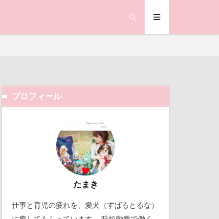
笑顔
県
神社
羽咋市
い
耳掃除
置物
絵皿
査
被毛
プロフィール
合写真
階段
ック天国
鐘
動物殺処分ゼロ
ランサム
働くおじさん
鰻
吉野家
顔遊び
飯能市
取り込み中
たまき
ゃん
仕事と育児の疲れを、愛犬（すばるとるな）
北軽井沢
誕生日
試着
に癒してもらっています。 時短勤務で働く