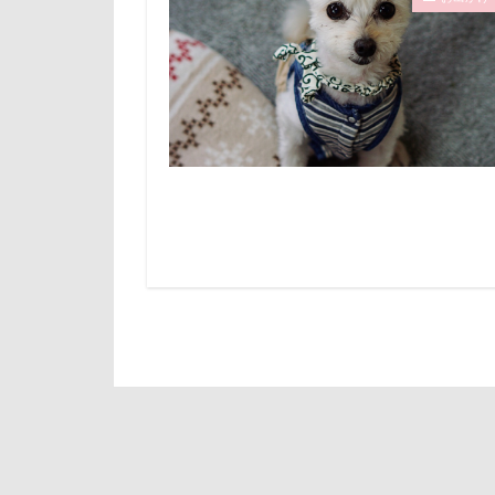
倶利伽羅峠
診察台
越
世界の名犬牧場
見返りポーズ
三峯神社
遊園地
那
一発芸
ヴ
道満ドッグラン
中島フィールズ
追いかけっこ
作品レビューコ
軽井沢旅行
似たもの父子
日向ぼっこ
人をダメにする
旭日丘湖畔緑地
九十九里浜
旅館
方言
小太郎くん
文太くん
富山湾
小
梅百花園
富士急ハイラン
松本市
月
室内遊びレッス
未来ちゃん
島忠ホームズ
極上牛のスペア