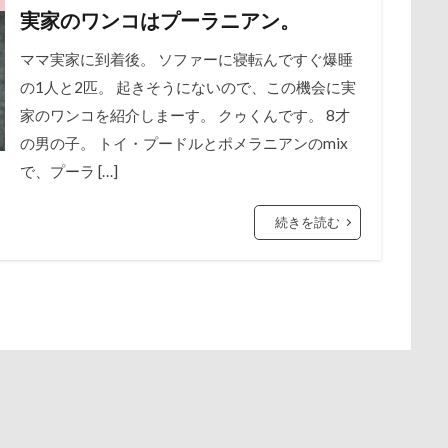
実家のワンコはプーラニアン。
保水効果
名刺
三王山ふれあい公園
丘を越えて
世界
谷市
記念日
観覧車
親戚探し
親ばかフィルター
不貞寝
下野市
上越市
上尾市
三陸復興国立公園
西川口駅
西丹沢
西の河原公園
赤壁
足立区
ママ実家に到着後。 ソファーに寝転んですぐ爆睡
の1人と2匹。 起きそうにないので、この機会に実
中年サラリーマン
三井アウトレットパーク
万座毛
万が一の
須ゴンドラ
那須どうぶつ王国
那須とりっくあーとぴあ
那覇
家のワンコを紹介しまーす。 クゥくんです。 8才
ィーナスフォート
ヴィンテージ
ワークショップ
ワンピース
道満ドッグプール
運転手
運転席
運転
遊んで
の男の子。 トイ・プードルとポメラニアンのmix
中瀬公園
來夢（らいむ）ちゃん
代々木公園ドッグラン
迷子札
近江屋
農家のオバチャン
軽井沢町 南軽井沢
で、プーラ […]
メント
体重
体調不良
佐久穂町
似顔絵師なつき
軽井沢タリアセン
軽井沢
車
砂浜
石川県
引っ
休日の朝
仰向け抱っこ
代々木公園
串カツ田中 北千住店
時計
春日部市
春三くん
星野エリア
昇降テーブル
続きを読む
クッション
二足立ち
二等辺三角形
二度寝
予定
公園
旧軽井沢森ノ美術館
日高市
日帰り入院
日光浴
乗鞍高原
主張
同胎兄弟
名刺入れ
ワンコ店内OK
新潟県
新春ハッピースクラッチキャンペーン
斑尾高原
射水市
寝顔
寝起き
寝相
寝床
寝坊助
富
散歩
撮影会
暑さ対策
最敬礼
撮影スポット
板橋
布施町
富山市
富士見高原
富士見町
富士見公園
梅
桜並木
桜
桃侍くん
栃木県
柚稀（ゆずき）く
ド
富士吉田市
富士すばるランド
家宝
小布施ドッグラ
チャーム
東芝
東京都
東京ビックサイト
東京April
ン
山梨県
巾着田
川越市
川口市
川
嵐山町
木更津
望くん
服
撮影テクニック
携帯ストラップ
岳くん
岩畳
山梨市
小松菜
山北町
山中湖村
リブ
忍者
成田ゆめ牧場
愛車
情報誌
恩納村