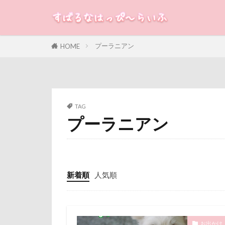
米沢牛ステーキレ
立山連峰
すばる
るな
犬
神奈川県
プーラニアン
HOME
カテゴリー
肉菜工房 うしす
耳
羽鳥湖
絵画教室
タグ
TAG
石巻市
長
プーラニアン
100円ショップ
長野県
長
冷蔵庫
冷
銀行印
銀
八重桜
八
静電気
顔
傘
健康チ
魚止めの滝
新着順
人気順
叱れない
飯山市
食
取りあい
願い事メーカー
千里浜なぎさド
貸し切り温泉
お出かけ