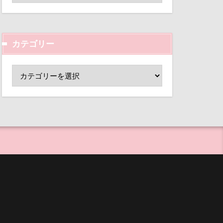
ド
小芝風花
心配
変顔
壁紙
ーンパーク
カテゴリー
外耳炎
指輪
抱擁
し皿
君津市
ー
手作り石鹸
覧カート
手作り
村
ド
夢の島
犬用御節
大宮公園
まれる宿
等席
ペンダント
王様風
サボサ
目黒区
皮膚
可飲食店
母兄弟
男前
タンちゃん
行犯逮捕
マハロちゃん
沖縄県