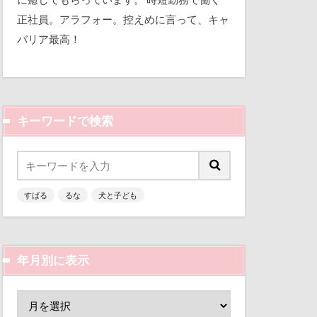
平和
視線の先
正社員。アラフォー。控えめに言って、キャ
バリア最高！
三瓶くん
那須旅行
備え
七夕
市
踊り
軽井沢町
キーワードで検索
似顔絵
越し
人形
乳歯
曼珠沙華
すばる
るな
犬と子ども
富山環水公園
文楽 東蔵
津市
富山県
区
梨
富士河口湖町
ん
枕
年月別に表示
ン
小春ちゃん
来客
本部町
嵐山渓谷
山中湖
怪獣
怖い