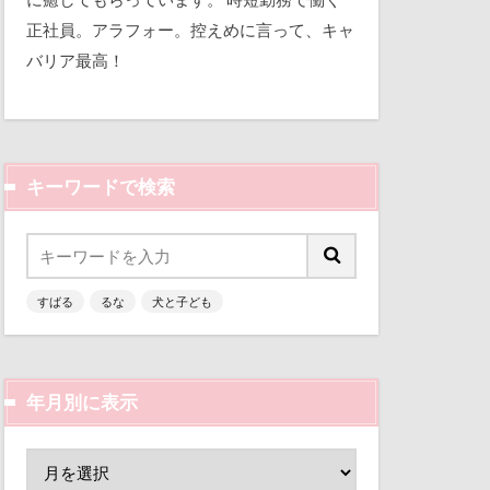
平和
視線の先
正社員。アラフォー。控えめに言って、キャ
バリア最高！
三瓶くん
那須旅行
備え
七夕
市
踊り
軽井沢町
キーワードで検索
似顔絵
越し
人形
乳歯
曼珠沙華
すばる
るな
犬と子ども
富山環水公園
文楽 東蔵
津市
富山県
区
梨
富士河口湖町
ん
枕
年月別に表示
ン
小春ちゃん
来客
本部町
嵐山渓谷
山中湖
怪獣
怖い