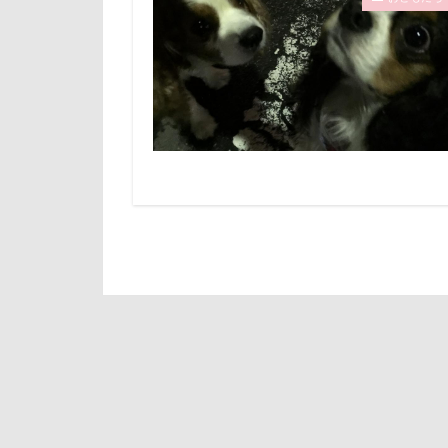
倶利伽羅峠
診察台
越
世界の名犬牧場
見返りポーズ
三峯神社
遊園地
那
一発芸
ヴ
道満ドッグラン
中島フィールズ
追いかけっこ
作品レビューコ
軽井沢旅行
似たもの父子
日向ぼっこ
人をダメにする
旭日丘湖畔緑地
九十九里浜
旅館
方言
小太郎くん
文太くん
富山湾
小
梅百花園
富士急ハイラン
松本市
月
室内遊びレッス
未来ちゃん
島忠ホームズ
極上牛のスペア