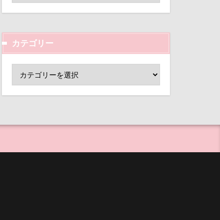
ド
小芝風花
心配
変顔
壁紙
ーンパーク
カテゴリー
外耳炎
指輪
抱擁
し皿
君津市
ー
手作り石鹸
覧カート
手作り
村
ド
夢の島
犬用御節
大宮公園
まれる宿
等席
ペンダント
王様風
サボサ
目黒区
皮膚
可飲食店
母兄弟
男前
タンちゃん
行犯逮捕
マハロちゃん
沖縄県