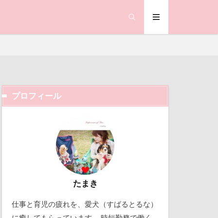
笑顔
県
神社
羽咋市
い
耳掃除
置物
絵皿
査
被毛
プロフィール
合写真
階段
ック天国
鐘
動物殺処分ゼロ
ランサム
働くおじさん
鰻
吉野家
顔遊び
飯能市
取り込み中
たまき
ゃん
仕事と育児の疲れを、愛犬（すばるとるな）
北軽井沢
誕生日
試着
に癒してもらっています。 時短勤務で働く