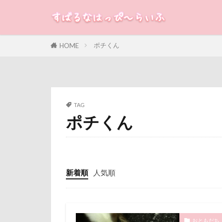
米沢牛ステーキレ
立山連峰
すばる
るな
犬
神奈川県
ポチくん
HOME
カテゴリー
肉菜工房 うしす
耳
羽鳥湖
絵画教室
タグ
TAG
石巻市
長
ポチくん
100円ショップ
長野県
長
冷蔵庫
冷
銀行印
銀
八重桜
八
静電気
顔
傘
健康チ
魚止めの滝
新着順
人気順
叱れない
飯山市
食
取りあい
願い事メーカー
千里浜なぎさド
貸し切り温泉
おともだち