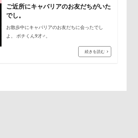
ご近所にキャバリアのお友だちがいた
保水効果
名刺
三王山ふれあい公園
丘を越えて
世界
谷市
記念日
観覧車
親戚探し
親ばかフィルター
でし。
不貞寝
下野市
上越市
上尾市
三陸復興国立公園
西川口駅
西丹沢
西の河原公園
赤壁
足立区
中年サラリーマン
お散歩中にキャバリアのお友だちに会ったでし
三井アウトレットパーク
万座毛
万が一の
須ゴンドラ
那須どうぶつ王国
那須とりっくあーとぴあ
那覇
よ。 ポチくん9才♂。
ィーナスフォート
ヴィンテージ
ワークショップ
ワンピース
道満ドッグプール
運転手
運転席
運転
遊んで
中瀬公園
來夢（らいむ）ちゃん
代々木公園ドッグラン
迷子札
近江屋
農家のオバチャン
軽井沢町 南軽井沢
続きを読む
メント
体重
体調不良
佐久穂町
似顔絵師なつき
軽井沢タリアセン
軽井沢
車
砂浜
石川県
引っ
休日の朝
仰向け抱っこ
代々木公園
串カツ田中 北千住店
時計
春日部市
春三くん
星野エリア
昇降テーブル
クッション
二足立ち
二等辺三角形
二度寝
予定
公園
旧軽井沢森ノ美術館
日高市
日帰り入院
日光浴
乗鞍高原
主張
同胎兄弟
名刺入れ
ワンコ店内OK
新潟県
新春ハッピースクラッチキャンペーン
斑尾高原
射水市
寝顔
寝起き
寝相
寝床
寝坊助
富
散歩
撮影会
暑さ対策
最敬礼
撮影スポット
板橋
布施町
富山市
富士見高原
富士見町
富士見公園
梅
桜並木
桜
桃侍くん
栃木県
柚稀（ゆずき）く
ド
富士吉田市
富士すばるランド
家宝
小布施ドッグラ
チャーム
東芝
東京都
東京ビックサイト
東京April
ン
山梨県
巾着田
川越市
川口市
川
嵐山町
木更津
望くん
服
撮影テクニック
携帯ストラップ
岳くん
岩畳
山梨市
小松菜
山北町
山中湖村
リブ
忍者
成田ゆめ牧場
愛車
情報誌
恩納村