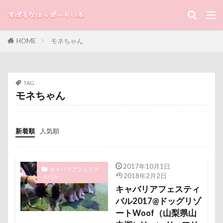
キーワード
マリンくん
マリーちゃん
ワンコクッキー
ルチアちゃん
レインコート
HOME
モネちゃん
レイクウッズガーデンひめはるの里
レイちゃん
すばる
るな
犬と子ども
ルークくん
ルビーちゃん
ルビーくん
カテゴリー
ルビー
ルナちゃん
ルナくん
ルイちゃん
TAG
レオくん
ルイくん
リーフくん
リード
モネちゃん
リース
リリィーちゃん
リラちゃん
タグ
リュウくん
リビング
リディちゃん
新着順
人気順
100円ショップ
写真パネル
前橋市
初詣
レインドッグス
レオナルドくん
リックくん
出羽公園
出没！アド街ック天国
冷蔵庫
ロマニくん
ワル顔
ワクチン接種
冷感ジェルマット
写真教室
写真撮影
2017年10月1日
ワガママ
ロールクッション
ロープウェイ
キャバリアフェステ
2018年2月2日
ィバル
写真加工
公園
動物殺処分ゼロ
八重桜
ロープ
ローズガーデン
ローアングル撮影
キャバリアフェスティ
八街市
八ヶ岳
入間市
バル2017@ドッグリゾ
ロンくん
ロッテちゃん
レオンくん
ートWoof（山梨県山
優玖（はるく）くん
優しい
働くおじさん
ロッヂ花月園
ロックハート城
ロックオン