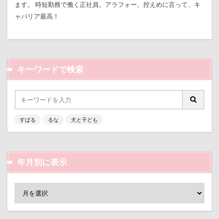
ます。 時短勤務で働く正社員。アラフォー。控えめに言って、キ
七夕
一発芸
ヴィーナスフォート
ラランくん
ララちゃん
ラディちゃん
ャバリア最高！
ヴィンテージ
ワークショップ
ワンピース
ラテくん
ラッキーちゃん
ライラちゃん
中島フィールズ
中瀬公園
モネちゃん
ライムちゃん
ライムくん
來夢（らいむ）ちゃん
代々木公園ドッグラン
ライクくん
ヨーゼフくん
ヨギボー
キーワードで検索
作品レビューコメント
体重
体調不良
ユニオンジャックポロ
ユニオンジャック
佐久穂町
似顔絵師なつき
似顔絵
ユウくん
モンブラン
モモちゃん
常磐道
似たもの父子
休日の朝
仰向け抱っこ
店舗限定色
フォトコンテスト
芝桜
代々木公園
串カツ田中 北千住店
人形
苺ちゃん
英国淑女
若狭海浜公園
すばる
るな
犬と子ども
人をダメにするクッション
二足立ち
若狭公園
花闊歩
花菖蒲
花の里
花
二等辺三角形
二度寝
予定
乳歯
芦田愛菜
舐め舐め
茂来山
年月別に表示
九十九里浜
乗鞍高原
主張
同胎兄弟
舎人公園ドッグラン
舎人公園
舌出し
名刺入れ
ワンコ店内OK
富山環水公園
自業自得
臨港パーク
腸閉塞
腕枕
小太郎くん
射水市
寝顔
寝起き
脱出
能登
茂原市
茨城県
寝相
寝床
寝坊助
富津市
富山県
胡桃ちゃん
葵央（あお）くん
蛇口