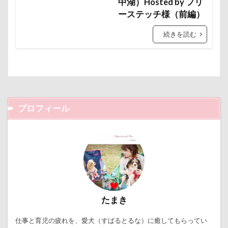
中湖）Hosted by フリ
傘
健康チェック
加湿器
動物病院
ロゴ
ロウバイ園
ロウバイ
ロイちゃん
ーステッチ様（前編）
保護犬
去勢手術
同胎
吉野家
レヴォーグ
レディくん
レジーナ
続きを読む
叱れない
叱るの忘れてシャッター切る
リッチェル
リクくん
マロンちゃん
叱られた
口タプ
受領印
取り込み中
ムムちゃん
モコちゃｎ
モコちゃん
取りあい
博物館
北海道直送
モカちゃん
モカくん
メンテナンス
南相馬鹿島SA
南相馬市
卒業
メレンゲの気持ち
メルちゃん
千里浜なぎさドライブウェイ
千葉県
プロフィール
メリーゴーラウンド
メイフェアちゃん
千本松牧場
千ちゃん
北陸
北軽井沢
ムサシくん
モナちゃん
ミレーちゃん
倶利伽羅峠
保水効果
名刺
ミレちゃん
ミルクちゃん
ミルキーちゃん
三王山ふれあい公園
丘を越えて
世界平和
ミラーレス一眼レフ
ミラちゃん
ミックス犬
世界の名犬牧場
不貞寝
下野市
上越市
ミウちゃん
マンスリーフォト
モデル
上尾市
三陸復興国立公園
三瓶くん
モナカちゃん
リカちゃん
たまき
三峯神社
中年サラリーマン
ラガーシャツ風ニット
ラヴィちゃん
三井アウトレットパーク
万座毛
万が一の備え
仕事と育児の疲れを、愛犬（すばるとるな）に癒してもらってい
ラントくん
ランキング
ラリーくん