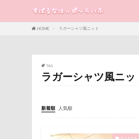
米沢牛ステーキレ
立山連峰
すばる
るな
犬
神奈川県
ラガーシャツ風ニット
HOME
カテゴリー
肉菜工房 うしす
耳
羽鳥湖
絵画教室
タグ
TAG
石巻市
長
ラガーシャツ風ニッ
100円ショップ
長野県
長
冷蔵庫
冷
銀行印
銀
八重桜
八
静電気
顔
傘
健康チ
魚止めの滝
新着順
人気順
叱れない
飯山市
食
取りあい
願い事メーカー
千里浜なぎさド
貸し切り温泉
おともだち