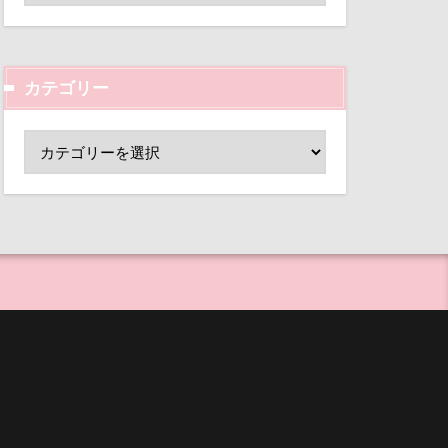
ド
小芝風花
心配
変顔
壁紙
ーンパーク
カテゴリー
外耳炎
指輪
抱擁
し皿
君津市
ー
手作り石鹸
覧カート
手作り
村
ド
夢の島
犬用御節
大宮公園
まれる宿
等席
ペンダント
王様風
サボサ
目黒区
皮膚
可飲食店
母兄弟
男前
タンちゃん
行犯逮捕
マハロちゃん
沖縄県