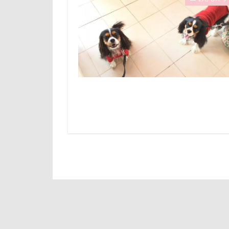
倶利伽羅峠
診察台
越
世界の名犬牧場
見返りポーズ
三峯神社
遊園地
那
一発芸
ヴ
道満ドッグラン
中島フィールズ
追いかけっこ
作品レビューコ
軽井沢旅行
似たもの父子
日向ぼっこ
人をダメにする
旭日丘湖畔緑地
九十九里浜
旅館
方言
小太郎くん
文太くん
富山湾
小
梅百花園
富士急ハイラン
松本市
月
室内遊びレッス
未来ちゃん
島忠ホームズ
極上牛のスペア