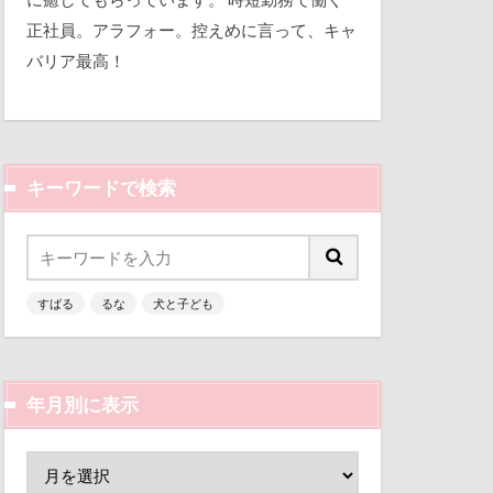
平和
視線の先
正社員。アラフォー。控えめに言って、キャ
バリア最高！
三瓶くん
那須旅行
備え
七夕
市
踊り
軽井沢町
キーワードで検索
似顔絵
越し
人形
乳歯
曼珠沙華
すばる
るな
犬と子ども
富山環水公園
文楽 東蔵
津市
富山県
区
梨
富士河口湖町
ん
枕
年月別に表示
ン
小春ちゃん
来客
本部町
嵐山渓谷
山中湖
怪獣
怖い