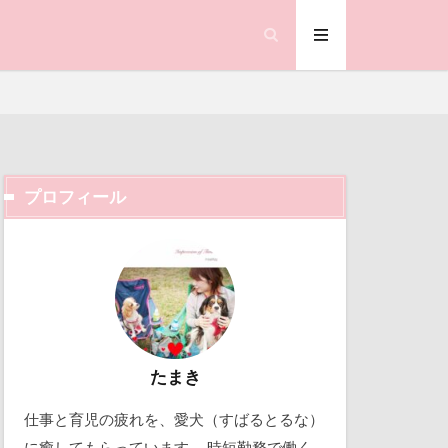
笑顔
県
神社
羽咋市
い
耳掃除
置物
絵皿
査
被毛
プロフィール
合写真
階段
ック天国
鐘
動物殺処分ゼロ
ランサム
働くおじさん
鰻
吉野家
顔遊び
飯能市
取り込み中
たまき
ゃん
仕事と育児の疲れを、愛犬（すばるとるな）
北軽井沢
誕生日
試着
に癒してもらっています。 時短勤務で働く