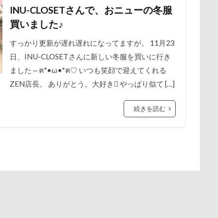
INU-CLOSETさんで、おニューの冬服
保水効果
名刺
三王山ふれあい公園
丘を越えて
世界
谷市
記念日
観覧車
親戚探し
親ばかフィルター
買いました♪
不貞寝
下野市
上越市
上尾市
三陸復興国立公園
西川口駅
西丹沢
西の河原公園
赤壁
足立区
中年サラリーマン
すっかり更新が遅れ遅れになってますが。 11月23
三井アウトレットパーク
万座毛
万が一の
須ゴンドラ
那須どうぶつ王国
那須とりっくあーとぴあ
那覇
日、INU-CLOSETさんに新しい冬服を買いに行き
ィーナスフォート
ヴィンテージ
ワークショップ
ワンピース
道満ドッグプール
運転手
運転席
運転
遊んで
ました～ฅ*•ω•*ฅ♡ いつも笑顔で迎えてくれる
中瀬公園
來夢（らいむ）ちゃん
代々木公園ドッグラン
迷子札
近江屋
農家のオバチャン
軽井沢町 南軽井沢
ZEN店長。 ありがとう。大好き やっぱり似て […]
メント
体重
体調不良
佐久穂町
似顔絵師なつき
軽井沢タリアセン
軽井沢
車
砂浜
石川県
引っ
休日の朝
仰向け抱っこ
代々木公園
串カツ田中 北千住店
時計
春日部市
春三くん
星野エリア
昇降テーブル
続きを読む
クッション
二足立ち
二等辺三角形
二度寝
予定
公園
旧軽井沢森ノ美術館
日高市
日帰り入院
日光浴
乗鞍高原
主張
同胎兄弟
名刺入れ
ワンコ店内OK
新潟県
新春ハッピースクラッチキャンペーン
斑尾高原
射水市
寝顔
寝起き
寝相
寝床
寝坊助
富
散歩
撮影会
暑さ対策
最敬礼
撮影スポット
板橋
布施町
富山市
富士見高原
富士見町
富士見公園
梅
桜並木
桜
桃侍くん
栃木県
柚稀（ゆずき）く
ド
富士吉田市
富士すばるランド
家宝
小布施ドッグラ
チャーム
東芝
東京都
東京ビックサイト
東京April
ン
山梨県
巾着田
川越市
川口市
川
嵐山町
木更津
望くん
服
撮影テクニック
携帯ストラップ
岳くん
岩畳
山梨市
小松菜
山北町
山中湖村
リブ
忍者
成田ゆめ牧場
愛車
情報誌
恩納村