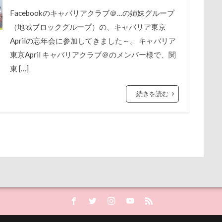
犬歯
犬服
犬旅本
犬もダメにするクッション
犬と泊
展望台
屋内ドッグラン
居酒屋
小谷流の里ドギーズアイラン
Facebookのキャバリアクラブ＠…の姉妹グループ
から訊いた「お留守番のストレスがやわらぐ」CDブック
特集
特
（地域ブロックグループ）の、キャバリア東京
宮城県
室内遊び
名前の由来
土手
夕陽
夏対策
牛乳屋
片足上げ
片平村
爛燈
焼肉
獣医
Aprilの忘年会に参加してきました～。 キャバリア
埼玉県
地震
土田トレーナー
国営武蔵丘陵森林公園
HCカード
療法食
知育玩具
着物
真剣
看板犬
東京April キャバリアクラブ＠のメンバー様で、関
の湖畔公園
困惑顔
噛み噛み
哀愁
吾妻郡
吹き出
白い泡
疲れた
玲凰（れおん）くん
異父姉妹
異
東 […]
護市
夕食
多頭飼い記念日
室内トレーニング
天空の遊
甚平
甘エビ
琥龍くん
琥珀ちゃん
琥太郎くん
現
宝登山
宇宙犬スヌード
宇宙兄弟
子犬のワルツ
嬬恋
続きを読む
火焼肉 船渡
模様替え
毛呂山町
沖縄県営平和祈念公園
奇跡体験！アンビリーバボー
太閤山ランド
天狗山プレイラン
沖縄サンプラザホテル
決定的瞬間
江東区
永久歯
水元
大脱出
大福
大物説
大満足
大島屋
大宮区
桜
歯磨き
歩道橋
次郎くん
樹脂粘土
横浜港シン
愛ちゃん
ワンコ御節
ワンコプレート
年賀状
ペロペロ
浜市
横浜ペット博
横浜
沖縄美ら海水族館
泡
火
ホタルイカ
ホタルちゃん
ホクロ
ペーターくん
畑
温泉プール
温泉
涼感バーセア
浸透印
海風
ランシェ草津
ペンション
ペロリンチョ
ペロちゃん
ボ
海ほたる
洗濯物
海の幸
海ちゃん
海
浅間高原
ペディ(PEDI)
ペット用バスタブ
ペット名刺
ペット同伴
浅間火山博物館
浅間大滝
流山市
津幡町
フォトスタン
ペットボトル
ペットプロフ
ペットパラダイス
ボケ
ボ
査
15-Fifteen-
となりのトトロ
なんちゃってキャンパー
tstages）
マウントジーンズ
マミーちゃん
ママ実家