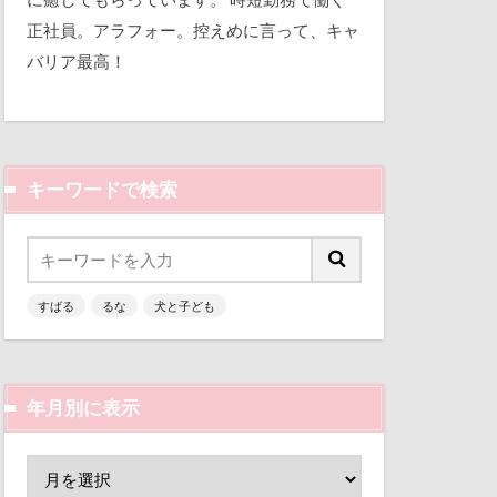
曼珠沙華
平和
正社員。アラフォー。控えめに言って、キャ
文楽 東蔵
バリア最高！
三瓶くん
区
梨
備え
七夕
ん
枕
来客
本部町
キーワードで検索
似顔絵
怪獣
怖い
人形
心配
乳歯
ーンパーク
すばる
るな
犬と子ども
富山環水公園
指輪
抱擁
津市
富山県
ー
手作り石鹸
富士河口湖町
手作り
年月別に表示
ン
小春ちゃん
嵐山渓谷
犬用御節
山中湖