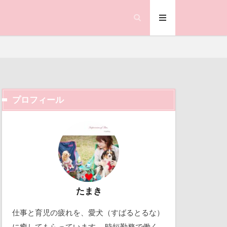
鐘
ランサム
鰻
顔遊び
飯能市
ゃん
誕生日
試着
プロフィール
視線の先
ック天国
那須旅行
動物殺処分ゼロ
市
働くおじさん
踊り
吉野家
軽井沢町
取り込み中
たまき
越し
仕事と育児の疲れを、愛犬（すばるとるな）
北軽井沢
に癒してもらっています。 時短勤務で働く