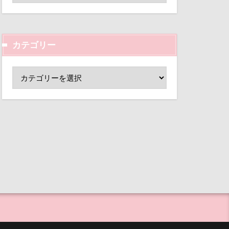
まれる宿
ド
小芝風花
等席
変顔
壁紙
王様風
カテゴリー
外耳炎
目黒区
皮膚
し皿
君津市
母兄弟
男前
覧カート
行犯逮捕
村
沖縄県
ド
夢の島
公園
毛玉
大宮公園
ボルタワー
事
海岸
ペンダント
海浜公園
サボサ
浅間牧場茶屋
可飲食店
ド
タンちゃん
なんちゃって
マハロちゃん