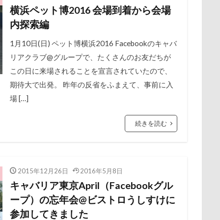
公園
旧軽井沢森ノ美術館
日高市
日帰り入院
日光浴
横浜ペット博2016 会場到着から会場
保水効果
名刺
三王山ふれあい公園
丘を越えて
世界
新潟県
新春ハッピースクラッチキャンペーン
斑尾高原
内探索編
不貞寝
下野市
上越市
上尾市
三陸復興国立公園
散歩
撮影会
暑さ対策
最敬礼
撮影スポット
板橋
中年サラリーマン
1月10日(日) ペット博横浜2016 Facebookのキャバ
三井アウトレットパーク
万座毛
万が一の
梅
桜並木
桜
桃侍くん
栃木県
柚稀（ゆずき）く
リアクラブ@グループで、たくさんのお友だちが
ィーナスフォート
ヴィンテージ
ワークショップ
ワンピース
チャーム
東芝
東京都
東京ビックサイト
東京April
この日に来場されることを宣言されていたので、
中瀬公園
來夢（らいむ）ちゃん
代々木公園ドッグラン
木更津
望くん
服
撮影テクニック
携帯ストラップ
期待大で出発。 昨年の反省をふまえて、事前に入
メント
体重
体調不良
佐久穂町
似顔絵師なつき
リブ
忍者
成田ゆめ牧場
愛車
情報誌
恩納村
場 […]
休日の朝
仰向け抱っこ
代々木公園
串カツ田中 北千住店
怒らない
忘年会
心雑音
成田山新勝寺
心配無用
クッション
二足立ち
二等辺三角形
二度寝
予定
続きを読む
心大朗くん
微速度撮影
御用
彼岸花
彩湖・道満グリ
乗鞍高原
主張
同胎兄弟
名刺入れ
ワンコ店内OK
山
成田市
掻き掻き
手編み
接触冷感
接待係
射水市
寝顔
寝起き
寝相
寝床
寝坊助
富
抱きクッション
抜け毛取りクリーナー
抜け毛
手編みセータ
布施町
富山市
富士見高原
富士見町
富士見公園
2015年12月26日
2016年5月8日
作りスヌード
手作りゴハン
手作りケーキ
手作りオヤツ
キャバリア東京April（Facebookグル
ド
富士吉田市
富士すばるランド
家宝
小布施ドッグラ
所沢航空記念公園
所沢市
房総
戸田市
椿
模様
ープ）の忘年会@ビストロうしすけに
ン
山梨県
巾着田
川越市
川口市
川
嵐山町
書いったー
犬の系統図
猫
独身貴族
狂犬病予防接種
参加してきました
岳くん
岩畳
山梨市
小松菜
山北町
山中湖村