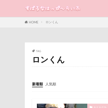
長野県
長
銀行印
銀
静電気
顔
すばる
るな
犬
ロンくん
HOME
魚止めの滝
カテゴリー
飯山市
食
願い事メーカー
貸し切り温泉
タグ
TAG
診察台
越
ロンくん
100円ショップ
見返りポーズ
冷蔵庫
冷
遊園地
那
八重桜
八
道満ドッグラン
傘
健康チ
新着順
人気順
追いかけっこ
叱れない
軽井沢旅行
取りあい
日向ぼっこ
千里浜なぎさド
おともだち