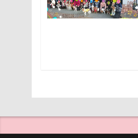
犬用ケーキ
山下公園
玉ボケ
犬
小矢部市
牛革鑑札入れ
壁
増税前
無線LAN搭載SD
国営みちのく杜
百均
白目
吐いた
名
生地海岸
実はすごい
焼き芋
炭
妖怪アンテナ
沖縄旅行
天然記念物
残像
河津
大和町
夢
横浜港
横
ホームセンター
滑川市
湯
ペンション・ブ
海洋博公園
ペニーレイン
浅間牧場
ペット可
フィラリア症検
ペットステージ（Pe