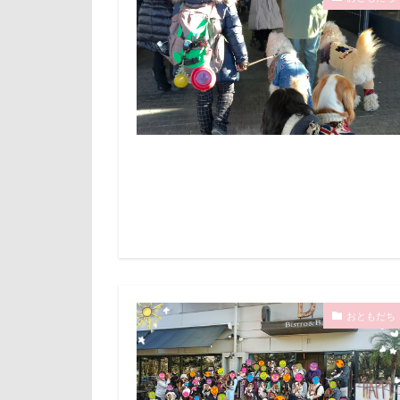
旭日丘湖畔緑地
倶利伽羅峠
旅館
方言
世界の名犬牧場
文太くん
三峯神社
梅百花園
一発芸
ヴ
松本市
月
中島フィールズ
未来ちゃん
作品レビューコ
極上牛のスペア
似たもの父子
怒られる5秒前
人をダメにする
心臓病の薬
九十九里浜
弱点
成田
小太郎くん
抱っこ紐
富山湾
小
戦利品
手
おともだち
富士急ハイラン
扇雀飴本舗
室内遊びレッス
短冊に願いごと
島忠ホームズ