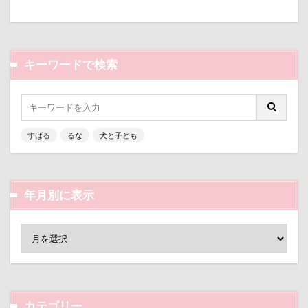
七夕
一発芸
ヴィーナスフォート
モナカちゃん
リカちゃん
ヴィンテージ
ワークショップ
ワンピース
ラガーシャツ風ニット
ラヴィちゃん
中島フィールズ
中瀬公園
ラントくん
ランキング
ラリーくん
キーワードで検索
來夢（らいむ）ちゃん
代々木公園ドッグラン
ラランくん
ララちゃん
ラディちゃん
作品レビューコメント
体重
体調不良
ラテくん
ラッキーちゃん
ライラちゃん
佐久穂町
似顔絵師なつき
似顔絵
モネちゃん
ライムちゃん
ライムくん
すばる
るな
犬と子ども
似たもの父子
休日の朝
仰向け抱っこ
ライクくん
ヨーゼフくん
ヨギボー
代々木公園
串カツ田中 北千住店
人形
ユニオンジャックポロ
ユニオンジャック
人をダメにするクッション
二足立ち
ユウくん
モンブラン
モモちゃん
常磐道
年月別に表示
二等辺三角形
二度寝
予定
乳歯
店舗限定色
フォトコンテスト
芝桜
九十九里浜
乗鞍高原
主張
同胎兄弟
苺ちゃん
英国淑女
若狭海浜公園
名刺入れ
ワンコ店内OK
富山環水公園
若狭公園
花闊歩
花菖蒲
花の里
花
小太郎くん
射水市
寝顔
寝起き
芦田愛菜
舐め舐め
茂来山
寝相
寝床
寝坊助
富津市
富山県
舎人公園ドッグラン
舎人公園
舌出し
カテゴリー