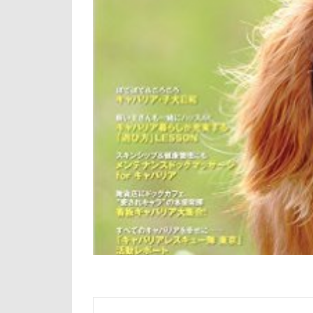
倶利伽羅峠
世界の名犬牧場
三峯神社
一発芸
ヴ
中島フィールズ
作品レビューコ
似たもの父子
人をダメにする
九十九里浜
小太郎くん
富山湾
小
富士急ハイラン
室内遊びレッス
島忠ホームズ