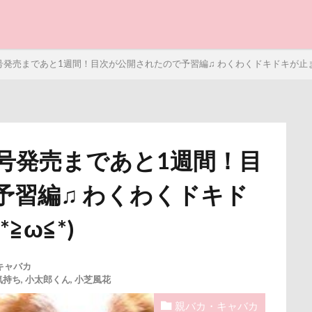
と子ども
号発売まであと1週間！目次が公開されたので予習編♫ わくわくドキドキが止まら
号発売まであと1週間！目
写真パネル
前橋市
初詣
出羽公園
出没！アド街
予習編♫ わくわくドキド
感ジェルマット
写真教室
写真撮影
写真加工
公園
街市
八ヶ岳
入間市
優玖（はるく）くん
優しい
≧ω≦*)
ェック
加湿器
動物病院
保護犬
去勢手術
同胎
叱るの忘れてシャッター切る
叱られた
口タプ
受領印
キャバカ
気持ち
,
小太郎くん
,
小芝風花
博物館
北海道直送
南相馬鹿島SA
南相馬市
卒業
親バカ・キャバカ
ライブウェイ
千葉県
千本松牧場
千ちゃん
北陸