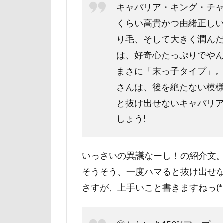
キャバリア・キング・チャ
石巻市
長
くらい高貴かつ由緒正し
長野県
長
り毛、そして大きく潤ん
銀行印
銀
は、好奇心たっぷりでやん
静電気
顔
まさに「末っ子タイプ」
魚止めの滝
さんは、後を絶たない模
飯山市
食
と抜け出せないキャバリ
願い事メーカー
しょう!
貸し切り温泉
診察台
越
いっさいの異議なーし！の紹介文
見返りポーズ
そうそう、一度ハマると抜け出せ
遊園地
那
さすが、上手いこと書きますねっ(*´∀
道満ドッグラン
追いかけっこ
軽井沢旅行