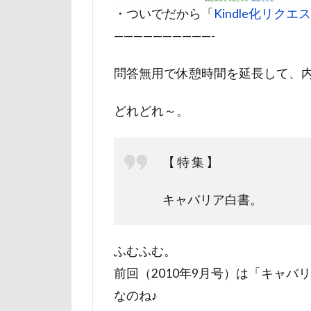
・ついでだから「
Kindle化リクエ
ルビー
ル
——————————-
リード
リ
レインドッグス
問答無用で休憩時間を延長して、内容チ
ワガママ
ロンくん
どれどれ～。
ロゴ
ロウ
リッチェル
【 特 集 】
モカちゃん
メリーゴーラウ
キャバリア白書。
ミレちゃん
ミックス犬
ふむふむ。
ラガーシャツ風
前回（2010年9月号）は「キャ
ララちゃん
なのね♪
ライムちゃん