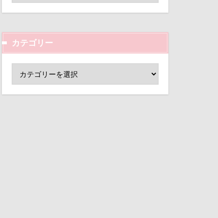
ド
小芝風花
変顔
壁紙
カテゴリー
外耳炎
し皿
君津市
覧カート
村
ド
夢の島
大宮公園
ペンダント
サボサ
可飲食店
タンちゃん
マハロちゃん