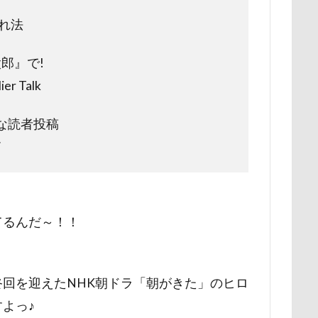
時計
春日部市
春三くん
星野エリア
昇降テーブル
れ法
公園
旧軽井沢森ノ美術館
日高市
日帰り入院
日光浴
郎』で!
新潟県
新春ハッピースクラッチキャンペーン
斑尾高原
r Talk
散歩
撮影会
暑さ対策
最敬礼
撮影スポット
板橋
梅
桜並木
桜
桃侍くん
栃木県
柚稀（ゆずき）く
」な読者投稿
チャーム
東芝
東京都
東京ビックサイト
東京April
箱
木更津
望くん
服
撮影テクニック
携帯ストラップ
リブ
忍者
成田ゆめ牧場
愛車
情報誌
恩納村
怒らない
忘年会
心雑音
成田山新勝寺
心配無用
てるんだ～！！
心大朗くん
微速度撮影
御用
彼岸花
彩湖・道満グリ
山
成田市
掻き掻き
手編み
接触冷感
接待係
抱きクッション
抜け毛取りクリーナー
抜け毛
手編みセータ
回を迎えたNHK朝ドラ「朝がきた」のヒロ
作りスヌード
手作りゴハン
手作りケーキ
手作りオヤツ
よっ♪
所沢航空記念公園
所沢市
房総
戸田市
椿
模様