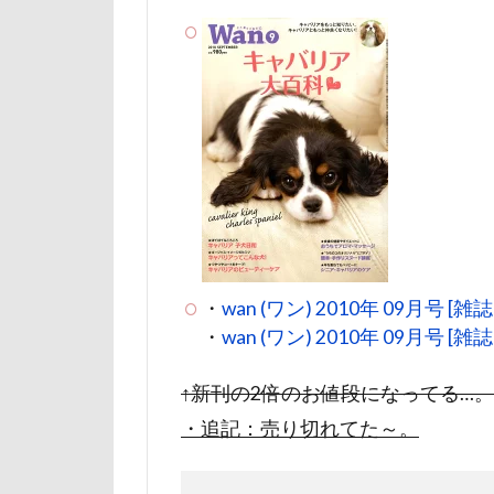
ユニオンジャッ
フォトコンテス
花菖蒲
花
舎人公園
茂原市
茨
薔薇
蕨駅
葉っぱ
落
草加市
茶
・
wan (ワン) 2010年 09月号 [雑誌]
米沢牛ステーキレ
・
wan (ワン) 2010年 09月号 [雑誌
立山連峰
神奈川県
↑新刊の2倍のお値段になってる…。
肉菜工房 うしす
・追記：売り切れてた～。
耳
羽鳥湖
絵画教室