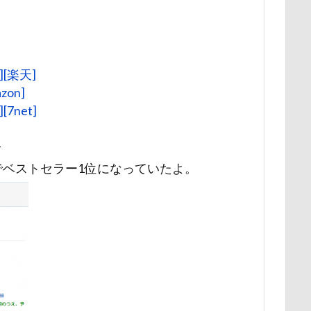
ー牧場
マサラちゃん
マグノリア棟
マグカップ
マウン
ド
ボート
マイクロビーズクッション
マイクロバブル
ポテチくん
ポチくん
ポストカード
ポケモンGO
ポ
][楽天]
ペットショップ
マリンちゃん
フルーツトマト狩り
ブル
zon]
ブリキ看板
ブランチ
ブラッシング
ブラタン
フワフ
[7net]
フリーマーケット
ブレスレット
フリーステッチ free stitch
–
ちゃん
フランソワーズくん
フランちゃん
フセ
フクロ
ベストセラー1位になっていたよ。
フォトツアー
ブレアちゃん
ブレンハイム
ペットグラ
ペットのおうち
ペットと泊まる陽だまり
ベンくん
ベラ
ベストショット
ヘンリーくん
ヘソ天
プーラニアン
ブ
プレサーモC-25
プレアデス星団
プルバックハトカー
プリ
プライスレス
ププくん
プイネちゃん
ブロンズ像
ワンコクッキー
ルチアちゃん
レインコート
ーデンひめはるの里
レイちゃん
ルークくん
ルビーちゃん