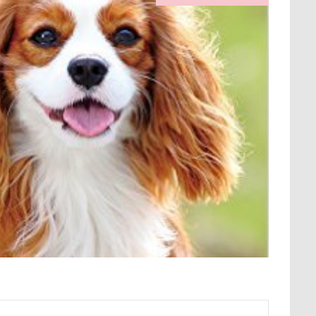
保水効果
名刺
三王山ふれあい公園
丘を越えて
世界
不貞寝
下野市
上越市
上尾市
三陸復興国立公園
中年サラリーマン
三井アウトレットパーク
万座毛
万が一の
ィーナスフォート
ヴィンテージ
ワークショップ
ワンピース
中瀬公園
來夢（らいむ）ちゃん
代々木公園ドッグラン
メント
体重
体調不良
佐久穂町
似顔絵師なつき
休日の朝
仰向け抱っこ
代々木公園
串カツ田中 北千住店
クッション
二足立ち
二等辺三角形
二度寝
予定
乗鞍高原
主張
同胎兄弟
名刺入れ
ワンコ店内OK
射水市
寝顔
寝起き
寝相
寝床
寝坊助
富
布施町
富山市
富士見高原
富士見町
富士見公園
ド
富士吉田市
富士すばるランド
家宝
小布施ドッグラ
ン
山梨県
巾着田
川越市
川口市
川
嵐山町
岳くん
岩畳
山梨市
小松菜
山北町
山中湖村