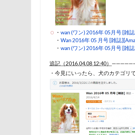
マテ
マザ
マイフリーガー
マァムちゃん
・
wan (ワン) 2016年 05月号 [雑誌
ペットドック
・
Wan 2016年 05 月号 [雑誌][Ama
ブリーダー
・
wan (ワン) 2016年 05月号 [雑誌]
フレキシリード
追記（2016.04.08 12:40）
—————
フランソワーズ
・今見にいったら、犬のカテゴリで
フォトフレーム
ペットカート
ベランダ
プレゼント
プリシアちゃん
マリーちゃん
レイクウッズガ