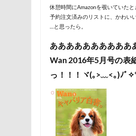
休憩時間にAmazonを覗いていた
山下公園
予約注文済みのリストに、かわい
小矢部市
…と思ったら。
壁
増税前
国営みちのく杜
ああああああああああ
吐いた
名
実はすごい
Wan 2016年5月号
妖怪アンテナ
っ！！！ヾ(｡>﹏<｡)ﾉﾞ✧
天然記念物
大和町
夢
ホームセンター
ペンション・ブ
ペニーレイン
ペット可
ペットステージ（Pe