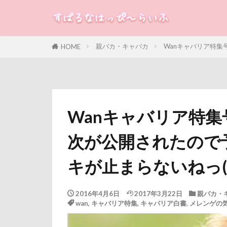
すばる
るな
犬
親バカ・キャバカ
Wanキャバリア特集
HOME
カテゴリー
タグ
Wanキャバリア特集
100円ショップ
次が公開されたので
冷蔵庫
冷
八重桜
八
キが止まらないねっ(*
傘
健康チ
叱れない
2016年4月6日
2017年3月22日
親バカ・
wan
,
キャバリア特集
,
キャバリア白書
,
メレンゲの
取りあい
千里浜なぎさド