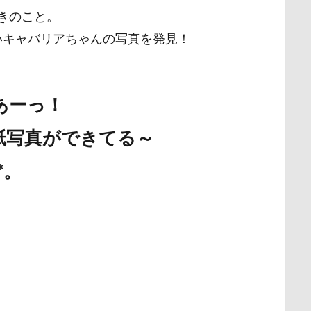
ときのこと。
展望台
屋内ドッグラン
居酒屋
小谷流の里ドギーズアイラン
いキャバリアちゃんの写真を発見！
宮城県
室内遊び
名前の由来
土手
夕陽
夏対策
埼玉県
地震
土田トレーナー
国営武蔵丘陵森林公園
の湖畔公園
困惑顔
噛み噛み
哀愁
吾妻郡
吹き出
あーっ！
護市
夕食
多頭飼い記念日
室内トレーニング
天空の遊
宝登山
宇宙犬スヌード
宇宙兄弟
子犬のワルツ
嬬恋
の表紙写真ができてる～
奇跡体験！アンビリーバボー
太閤山ランド
天狗山プレイラン
*。
大脱出
大福
大物説
大満足
大島屋
大宮区
愛ちゃん
ワンコ御節
ワンコプレート
年賀状
ペロペロ
ホタルイカ
ホタルちゃん
ホクロ
ペーターくん
ランシェ草津
ペンション
ペロリンチョ
ペロちゃん
ボ
ペディ(PEDI)
ペット用バスタブ
ペット名刺
ペット同伴
ペットボトル
ペットプロフ
ペットパラダイス
ボケ
ボ
tstages）
マウントジーンズ
マミーちゃん
ママ実家