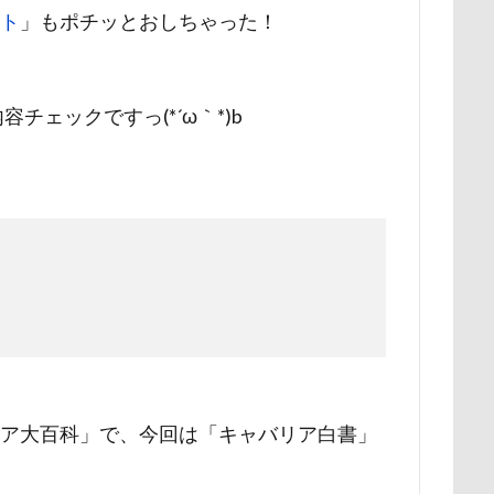
スト
」もポチッとおしちゃった！
ナちゃん
ルナくん
ルイちゃん
レオくん
ルイくん
ース
リリィーちゃん
リラちゃん
リュウくん
リビング
レオナルドくん
リックくん
ロマニくん
ワル顔
ェックですっ(*´ω｀*)b
ロールクッション
ロープウェイ
ロープ
ローズガーデン
ロッテちゃん
レオンくん
ロッヂ花月園
ロックハート城
バイ園
ロウバイ
ロイちゃん
レヴォーグ
レディくん
リクくん
マロンちゃん
ムムちゃん
モコちゃｎ
モコ
モカくん
メンテナンス
メレンゲの気持ち
メルちゃん
ンド
メイフェアちゃん
ムサシくん
モナちゃん
ミレー
ミルクちゃん
ミルキーちゃん
ミラーレス一眼レフ
ミラち
ミウちゃん
マンスリーフォト
モデル
モナカちゃん
ニット
ラヴィちゃん
ラントくん
ランキング
ラリーく
バリア大百科」で、今回は「キャバリア白書」
ラディちゃん
ラテくん
ラッキーちゃん
ライラちゃん
ライムくん
ライクくん
ヨーゼフくん
ヨギボー
ユ