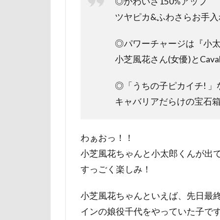
◎かわいさ150%アップ
日向ぼっこ
ツヤピカ&ふわさらお手入
旭日丘湖畔緑地
◎パワーチャージは『小太
旅館
方言
小芝風花さん(女優)とCavalie
文太くん
梅百花園
◎「うちの子ピカイチ! 
松本市
月
キャバリアだらけの宝石
未来ちゃん
極上牛のスペア
わぁおっ！！
怒られる5秒前
小芝風花ちゃんと小太郎くんが出
心臓病の薬
すっごく楽しみ！
弱点
成田
抱っこ紐
小芝風花ちゃんといえば、先日最終
戦利品
手
インの娘役千代をやっていた子です
扇雀飴本舗