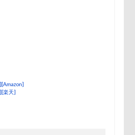
ク
ユウくん
モンブラン
モモちゃん
常磐道
店舗
ト
芝桜
苺ちゃん
英国淑女
若狭海浜公園
若狭公
の里
花
芦田愛菜
舐め舐め
茂来山
舎人公園ドッ
舌出し
自業自得
臨港パーク
腸閉塞
腕枕
脱出
城県
胡桃ちゃん
葵央（あお）くん
蛇口
蘭ちゃん
蕎麦屋
蕎麦
蓼科 茶花茶花
蓮田市
葛飾区
とし物
萌華ちゃん
萌ちゃん
菜の花
草津温泉
草
屋
胸の飾り毛
育成
被り物
立山町
粉ミルク
[Amazon]
ストラン un
節分
筑西市
等身大ガンダム
笛吹市
][楽天]
空腹
糸満市
移動中
称名滝
秩父
福袋
福島
砺波市
破壊王
粗相
紅ズワイガニ
肘掛けスタイル
け 台場店
肉球マッサージ
肉球ハーネス
肉球
耳掃除嫌
羽田空港
群馬県
紅梅
美術館
羊毛フェルト
細工蒲鉾
紬くん
紫陽花
紋次郎くん
紅葉
血液検