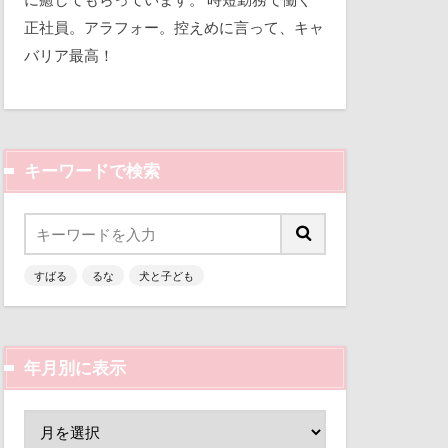
平和
正社員。アラフォー。控えめに言って、キャ
バリア最高！
三瓶くん
備え
七夕
キーワードで検索
似顔絵
人形
乳歯
すばる
るな
犬と子ども
富山環水公園
津市
富山県
富士河口湖町
年月別に表示
ン
小春ちゃん
嵐山渓谷
山中湖