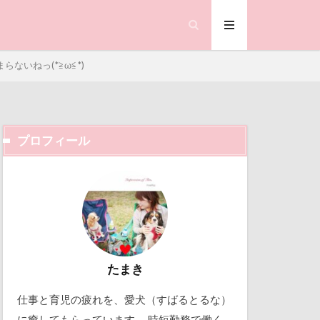
ないねっ(*≧ω≦*)
プロフィール
ック天国
動物殺処分ゼロ
働くおじさん
吉野家
取り込み中
たまき
仕事と育児の疲れを、愛犬（すばるとるな）
北軽井沢
に癒してもらっています。 時短勤務で働く