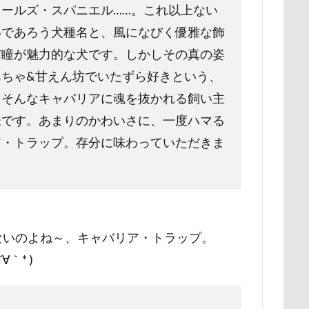
ールズ・スパニエル……。これ以上ない
野北部旅行
青木町公園
震災
雪
雨
雑草
集
いであろう犬種名と、風になびく優雅な飾
野原町
長瀞屋
音雅
長瀞
長持ちオヤツ
長友心平
だ瞳が魅力的な犬です。しかしその真の姿
座ミレージャギャラリー
鈴木福
野菜ジャーキー
里山ドッグ
ちゃ&甘えん坊でいたずら好きという、
スワップ
那須高原SA
飾り毛
鼻
鵜の浜海岸
鳩
。そんなキャバリアに魂を抜かれる飼い主
鬼押出し園
駄々コネ
首里城
館林市
飼い主似
様です。あまりのかわいさに、一度ハマる
欲魔人
食器
食事風景
食べ渋り
食べたい
飛行犬
ア・トラップ。存分に味わっていただきま
願い事
里山
那須町
袴
診断メーカー
赤ち
豆キャッチ
譲渡会
謹賀新年
読者投稿
誤飲
谷市
記念日
観覧車
親戚探し
親ばかフィルター
。
西川口駅
西丹沢
西の河原公園
赤壁
足立区
ないのよね～、キャバリア・トラップ。
須ゴンドラ
那須どうぶつ王国
那須とりっくあーとぴあ
那覇
｀* )
道満ドッグプール
運転手
運転席
運転
遊んで
迷子札
近江屋
農家のオバチャン
軽井沢町 南軽井沢
軽井沢タリアセン
軽井沢
車
砂浜
石川県
引っ