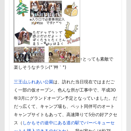
七夕
一発芸
ヴィーナスフォート
ヴィンテージ
ワークショップ
ワンピース
中島フィールズ
中瀬公園
來夢（らいむ）ちゃん
代々木公園ドッグラン
作品レビューコメント
体重
体調不良
佐久穂町
似顔絵師なつき
似顔絵
↑とっても素敵で
似たもの父子
休日の朝
仰向け抱っこ
楽しそうなチラシ(*´艸｀*)
代々木公園
串カツ田中 北千住店
人形
人をダメにするクッション
二足立ち
三王山ふれあい公園
は、訪れた当日現在ではまだご
二等辺三角形
二度寝
予定
乳歯
く一部の仮オープン、色んな所が工事中で、平成30
九十九里浜
乗鞍高原
主張
同胎兄弟
年3月にグランドオープン予定となっていました。だ
だっ広くて、キャンプ場も、ペット同伴可のオート
名刺入れ
ワンコ店内OK
富山環水公園
キャンプサイトもあって、高速降りて5分の好アクセ
小太郎くん
射水市
寝顔
寝起き
ス（
しかもその途中にある道の駅でバーベキューセ
寝相
寝床
寝坊助
富津市
富山県
ットも購入できるのだとか
）、我が家からは約75