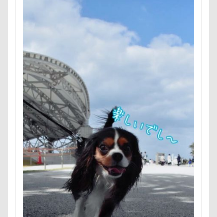
ユウくん
モンブラン
モモちゃん
常磐道
フォトコンテスト
芝桜
苺ちゃん
英国淑女
花闊歩
花菖蒲
花の里
花
芦田愛菜
舎人公園ドッグラン
舎人公園
舌出し
自業自
腕枕
脱出
能登
茂原市
茨城県
胡桃
蛇口
蘭ちゃん
藤田りか子
薔薇
蕨駅
蓼科 茶花茶花
蓮田市
葛飾区
茶太郎くん
萌華ちゃん
萌ちゃん
菜の花
草津温泉
茶屋
胸の飾り毛
育成
被り物
立山町
米沢牛ステーキレストラン un
節分
筑西市
等
笑顔
立山連峰
空腹
糸満市
移動中
福島県
神社
神奈川県
砺波市
破壊王
肘掛けスタイル
羽咋市
肉菜工房 うしすけ 台場店
肉球ハーネス
肉球
耳掃除嫌い
耳掃除