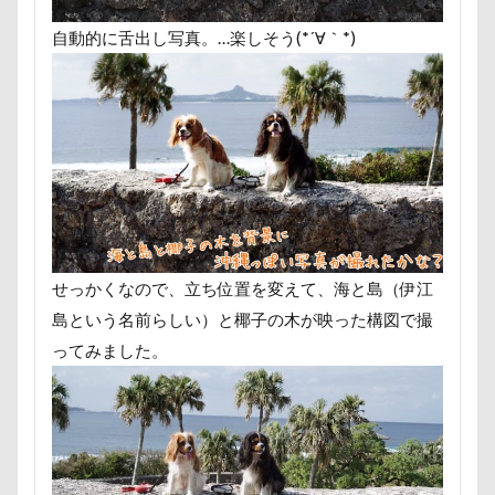
怒られる5秒前
怒らない
忘年会
心雑音
自動的に舌出し写真。…楽しそう(*´∀｀*)
心配
心臓病の薬
心大朗くん
微速度撮影
彩湖・道満グリーンパーク
弱点
成田山
成田
接触冷感
接待係
指輪
抱擁
抱っこ紐
抜け毛取りクリーナー
抜け毛
手編みセーター
手作りスヌード
手作りゴハン
手作りケーキ
扇雀飴本舗
所沢航空記念公園
所沢市
房総
短冊に願いごと書いったー
犬の系統図
猫
独
せっかくなので、立ち位置を変えて、海と島（伊江
犬用御節
犬用ケーキ
犬歯
犬服
犬旅本
島という名前らしい）と椰子の木が映った構図で撮
犬と泊まれる宿
玉ボケ
犬から訊いた「お留守番のス
ってみました。
特集
特等席
牛革鑑札入れ
牛乳屋
片足
焼肉
獣医
王様風
無線LAN搭載SDHCカード
着物
真剣
看板犬
目黒区
皮膚
百均
疲れた
玲凰（れおん）くん
異父姉妹
異母兄