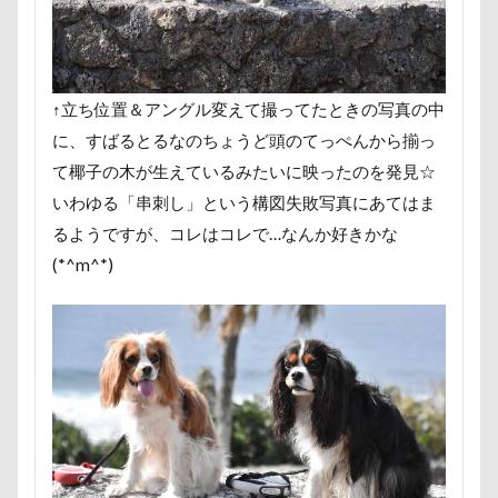
甚平
甘エビ
琥龍くん
琥珀ちゃん
琥太
焼き芋
炭火焼肉 船渡
模様替え
毛呂山町
沖縄県
沖縄旅行
沖縄サンプラザホテル
決定
↑立ち位置＆アングル変えて撮ってたときの写真の中
水元公園
毛玉
残像
河津桜
歯磨き
に、すばるとるなのちょうど頭のてっぺんから揃っ
樹脂粘土
横浜港シンボルタワー
横浜港
横浜
て椰子の木が生えているみたいに映ったのを発見☆
沖縄美ら海水族館
泡
火事
海岸
滑川市
いわゆる「串刺し」という構図失敗写真にあてはま
温泉
涼感バーセア
浸透印
海風
海浜公
るようですが、コレはコレで…なんか好きかな
海ほたる
洗濯物
海の幸
海ちゃん
海
(*^m^*)
浅間牧場
浅間火山博物館
浅間大滝
流山市
フィラリア症検査
15-Fifteen-
となりのトトロ
なんちゃって
なっちゃん
なすがまま
なかよ
どアップ
どんぐり
どっちだ？
ととみちゃん
つまんない
つまらなそう
つまらない
つつじ
ちょーだいキャバリア
ちゃーくん
ちくわちゃん