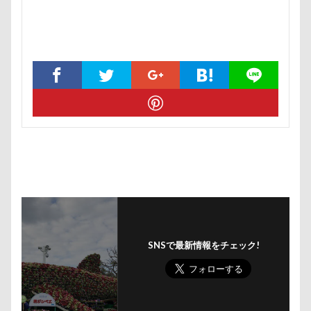
トレーニング
トレッキング
トレジャーガーデン
トリックアート
トラクター
トライカラー
テ
ドッグリゾート Woof
タイムプラス
ダンくん
ダッシュ
ターン
タンポポ
タロタンちゃん
タイムトライアル
チェルシーちゃん
ソラくん
ソフトエアーカラフルメッシュハーネス
ソファー
セデッテかしま
スープ
スーパービバホーム三郷店
ツツジ
チャーム類
ツイテ
チワワ
チロ
チョコ君
チョコちゃん
チョコくん
チューリ
チャームポイント
チキンソーセージ
チャーくん
チャリティー
チャリティ
チャックくん
チャ
SNSで最新情報をチェック!
チップくん
チックン
チキンミートローフ
ド
スリング
パスタくん
パヤ毛
パブロくん
パピーパーティ
パピー
パパ実家
パパ大好き