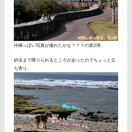
すばる4才
すばる3才
すばる2才
すばる1才
くんくんゲーム
アゴ
アプリ
アビーちゃん
アニマルコミュニケーター
アニマルキャップ
アニ
アトリエイマージュ
アジリティ
アクリルキーホル
アクリル
アクセサリー
アクアライン
アキラ
沖縄っぽい写真が撮れたかな？？？の第2弾。
アウトドア
アイリスオーヤマ
アイムス
アイ
砂浜まで降りられるところがあったのでちょっと立
アメリカンコッカー
わん宿うの浜館
アンジェロく
ち寄り。
イオンペットショップ
アールくん
アート
ア
アンディくん
アンジーちゃん
アンジェリーナちゃ
アンちゃん
アレルギー
アルマくん
アルファ
アルジェントくん
アル3才
アル2才
アル0才
わんダフルネイチャーヴィレッジ
ほうとう 富士の茶屋
よきにはからえ
ゆずちゃん
ゆきちゃん
もん
もってこい
めいちゃん
みちのくファーム
ま