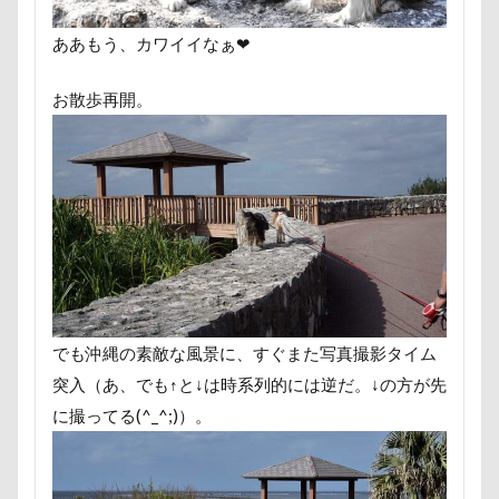
にゃんこ学園
たぷたぷ
ひめはるの里
ぶちゃ
ああもう、カワイイなぁ❤
ふーくん
ふわもこスヌード
ふろく
ふゆちゃ
ふくすけくん
ひんやり
ひまわり
ぬいぐるみ
お散歩再開。
ひとと動物の心理学
ひっぱりっこ
ひきこもり
はなちゃん
はじめまして
ののくん
だいふく
ぶーちゃん（Blendyくん）
ご褒美オヤツ
すけろく
しょーたくん
しまホイ
しずくちゃん
さむお
さくらちゃん
さいたま市
ご褒美
すっとぼけ
ごみ好き
ごちそう
こまざわフルーツファーム
ここちゃん
ここあちゃん
こいずみ動物病院
でも沖縄の素敵な風景に、すぐまた写真撮影タイム
せんたろうくん
すばるん卓上カレンダー
せくし～
突入（あ、でも↑と↓は時系列的には逆だ。↓の方が先
すーぱーひーろー
すももちゃん
すばる父
す
に撮ってる(^_^;)）。
すばる号
すばる兄弟
すばるの家
すばる10才
すばるちゃん
すばる9才
すばる7才
すばる6才