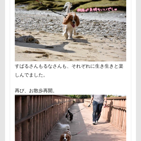
まるるちゃん
まるで敷物
まるくん
まめちゃ
ますの寿し
まさむねくん
まいたけちゃん
ぽ
りえちゃん
わんコレ
るなちゃん
わんちゃん
ろいくん
れんちゃん
るるちゃん
るな祖母
るな先生
るな7才
りかちゃん
るな6才
るな3才
るな2才
るな1才
るな0才
るな
ぐんまフラワーパーク
くるみちゃん
イヌクロ夏祭
すばるさんもるなさんも、それぞれに生き生きと楽
Kapua
JOYくん
JOKER's TOWN
John’s Backg
しんでました。
iPhone
INUQLO-Z
INU-CLOSET
Instagram
再び、お散歩再開。
HondaCars
HOLIDAY COFFEE
HIWAHIWA OHANA
HARIO ハリオ ワンプレおやつキット
HARE
HappyB
GW
Konaちゃん
LDソファー
gacco
MT
PENNY LANE
OASIS
Noaちゃん
Nikon
M・U SPORTS
My Talking Pet
MOON STAR石鹸