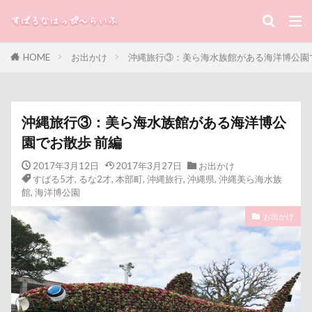
キーワード
HOME
お出かけ
沖縄旅行③：美ら海水族館がある海洋博公園
すばる
るな
犬と子ども
カテゴリー
沖縄旅行③：美ら海水族館がある海洋博公
園でお散歩 前編
タグ
2017年3月12日
2017年3月27日
お出かけ
すばる5才
,
るな2才
,
本部町
,
沖縄旅行
,
沖縄県
,
沖縄美ら海水族
100円ショップ
写真パネル
前橋市
初詣
館
,
海洋博公園
出没！アド街ック天国
冷蔵庫
冷感ジェルマット
お出かけ
写真加工
公園
動物殺処分ゼロ
八重桜
優玖（はるく）くん
優しい
働くおじさん
傘
動物病院
保護犬
去勢手術
同胎
吉野家
叱るの忘れてシャッター切る
叱られた
口タプ