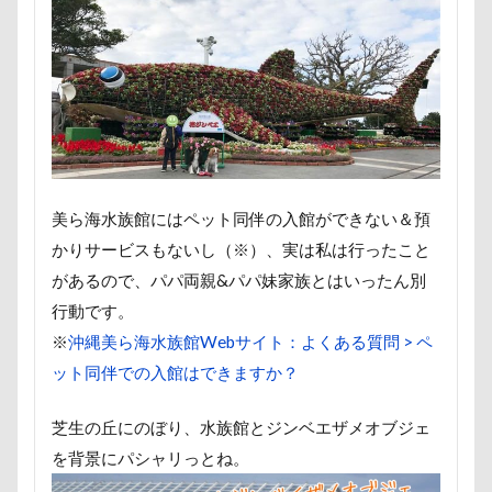
小布施町
富山市
富士見高原
富士見町
富士急ハイランド
富士吉田市
富士すばるランド
小春ちゃん
室内遊びレッスン
山梨県
巾着田
川
嵐山町
嵐山渓谷
島忠ホームズ
岳く
小松菜
山北町
山中湖村
山中湖
山下公
屋内ドッグラン
居酒屋
小谷流の里ドギーズアイラ
美ら海水族館にはペット同伴の入館ができない＆預
小矢部市
宮城県
室内遊び
名前の由来
かりサービスもないし（※）、実は私は行ったこと
変顔
壁紙
壁
増税前
埼玉県
地震
があるので、パパ両親&パパ妹家族とはいったん別
国営武蔵丘陵森林公園
外耳炎
国営みちのく杜の湖
行動です。
噛み噛み
哀愁
吾妻郡
吹き出し皿
君津
※
沖縄美ら海水族館Webサイト：よくある質問 > ペ
夕食
多頭飼い記念日
室内トレーニング
天空
ット同伴での入館はできますか？
宝登山
宇宙犬スヌード
宇宙兄弟
子犬のワル
芝生の丘にのぼり、水族館とジンベエザメオブジェ
妖怪アンテナ
奇跡体験！アンビリーバボー
太閤山
を背景にパシャリっとね。
夢の島
天然記念物
大脱出
大福
大物説