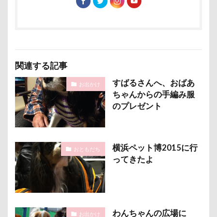
キャバレンタイン
キャバリアブランケット
キャバ
キャバリア風鈴
キャバリア白書
キャバリア特集号
キャバリア本
キャバリア服
キャバリアレスキュー
キャバリアミーティング2018
キャバリアミーティング
関連する記事
クゥ君
ウォーターエース
エクシーガ
エアー
すばるさんへ、おばあ
ウブちゃん
ウッドチップ
ウッドスティック
お出かけ
ちゃんからの手編み服
ウォータートレッキング
ウェルカムドッグ
エルく
のプレゼント
ウィルくん
イーノの森
インテリア
インターペ
イングランド代表キャバリアーズユニフォーム
イルカ
エナジーロープ
エルちゃん
カファレル
オヤ
横浜ペット博2015に行
おともだち
ってきたよ
カヌチャベイホテル ＆ ヴィラズ
カドラー
カトラリ
オープンカー
オーナメント
オーダーメイド
エルマーくん
オモチャ
オムライス
オブジェ
オスワリ
オクラ
オキちゃん劇場
エヴァちゃ
わんちゃんの広場に
お出かけ