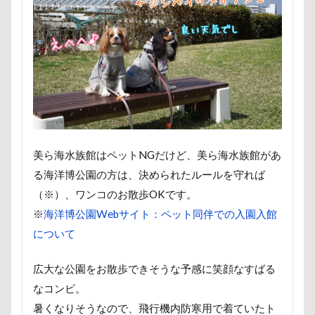
大宮区
大宮公園
大和町
夢愛ちゃん
ワ
年賀状
ペロペロ
ホームセンター
ホタルイカ
ペーターくん
ペンダント
ペンション・ブランシェ
ペロリンチョ
ペロちゃん
ボサボサ
ペニーレ
ペット用バスタブ
ペット名刺
ペット同伴可飲食店
ペットボトル
ペットプロフ
ペットパラダイス
ペットステージ（Petstages）
マウントジーンズ
マ
美ら海水族館はペットNGだけど、美ら海水族館があ
マハロちゃん
マテ
マザー牧場
マサラちゃん
る海洋博公園の方は、決められたルールを守れば
マグカップ
マウントジーンズ那須
マイフリーガー
（※）、ワンコのお散歩OKです。
マイクロビーズクッション
マイクロバブル
マイク
※
海洋博公園Webサイト：ペット同伴での入園入館
について
ポテチくん
ポチくん
ポストカード
ポケモンG
ペットドック
ペットショップ
マリンちゃん
広大な公園をお散歩できそうな予感に笑顔なすばる
ブルブル
ブリーダー
ブリキ看板
ブランチ
なコンビ。
フワフワ
フレブル
フレキシリード
フリーマ
暑くなりそうなので、飛行機内防寒用で着ていたト