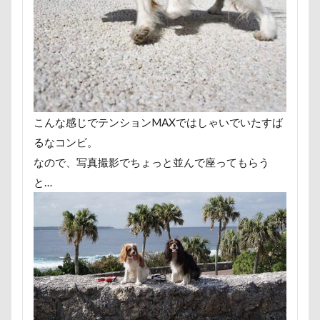
那須ゴンドラ
那須どうぶつ王国
那須とりっくあー
道満ドッグラン
道満ドッグプール
運転手
運
踊り
追いかけっこ
迷子札
近江屋
農家
軽井沢町 南軽井沢
軽井沢町
軽井沢旅行
軽井
車
砂浜
石川県
引っ越し
日向ぼっこ
こんな感じでテンションMAXではしゃいでいたすば
春三くん
星野エリア
昇降テーブル
旭日丘湖
るなコンビ。
旧軽井沢森ノ美術館
日高市
日帰り入院
日光
なので、写真撮影でちょっと並んで座ってもらう
方言
新潟県
新春ハッピースクラッチキャンペーン
と…
文太くん
散歩
撮影会
暑さ対策
最敬礼
梨
梅百花園
梅
桜並木
桜
桃侍くん
柚稀（ゆずき）くん
枕
松本市
月チャーム
東京ビックサイト
東京April
来客
本部町
望くん
服
撮影テクニック
携帯ストラップ
忍者
成田ゆめ牧場
愛車
情報誌
恩納村