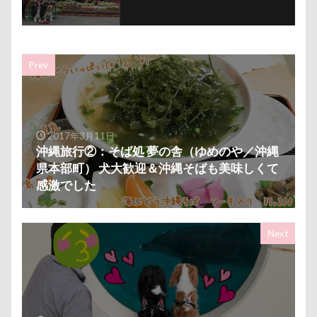
パソコン
パシャパシャドッグラン
パルスくん
パウポーズ
バーニーズ
バーディくん
バース
バンちゃん
バレンタイン企画
バレンタインくん
Prev
パレード
バッグ
ビートくん
ファーミネータ
ファッション
ピーチちゃん
ピーちゃん
ピン
ピッツェリアオオサキ
ピカチュウ
ピカソくん
2017年3月11日
パワースポット
ビビくん
ビスケちゃん
ビシ
沖縄旅行②：そば処 夢の舎（ゆめのや／沖縄
県本部町） 犬大歓迎＆沖縄そばも美味しくて
ヒロアキくん
ヒメちゃん
ヒマラヤチーズ
ヒ
感激でした
ヒゲ
パールちゃん
バルコニー用タイル
バス
ネクスガードスペクトラ
ノートパソコン
ノキアち
Next
ノアちゃん
ネットワークカメラ
ネットカメラ
ネクタイ
ネクスガード スペクトラ
ハイジの里
ニュートロ ナチュラルチョイス
ニット
ニコちゃん
ナナちゃん
ナツメちゃん
ナッキーくん
ナイ