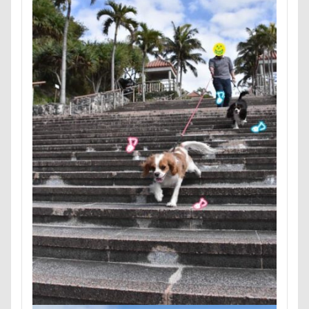
ロールクッション
ロープウェイ
ロープ
ロー
ローアングル撮影
ロンくん
ロッテちゃん
レ
ロックハート城
ロックオン
ロゴ
ロウバイ園
レヴォーグ
レディくん
レジーナ
リッチェル
マロンちゃん
ムムちゃん
モコちゃｎ
モコち
モカくん
メンテナンス
メレンゲの気持ち
メ
メリーゴーラウンド
メイフェアちゃん
ムサシくん
ミレーちゃん
ミレちゃん
ミルクちゃん
ミル
ミラーレス一眼レフ
ミラちゃん
ミックス犬
マンスリーフォト
モデル
モナカちゃん
リカ
ラガーシャツ風ニット
ラヴィちゃん
ラントくん
ラランくん
ララちゃん
ラディちゃん
ラテく
ライラちゃん
モネちゃん
ライムちゃん
ライ
ヨーゼフくん
ヨギボー
ユニオンジャックポロ