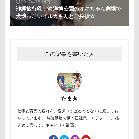
2017年3月14日
ハイタッチ
バスターミニキューブ
ハンコ
バ
沖縄旅行④：海洋博公園のオキちゃん劇場で
バウンサー
バイ貝
ハーネス
ハードル
犬懐っこいイルカさんとご挨拶☆
ハンナちゃん
ハンディモップ
ハロウィン
ハ
ハルニレテラス
ハルちゃん
ハニービー撮影会
ハギーバディース
ハギレ
ハウススタジオMORGEN
この記事を書いた人
ハウス
スリーショット
スマホケース
イブ
キャバリアパッケージ
キャバリアスタンプ
キャバ
キャバリアクラブ
キャバリアクッション
キャバリ
キャバリアの森
キャバリアDAY
キャバリア
キャバリアフェスティバル
キメ顔
キッチン探検隊
たまき
ガーデニング
ガラス玉イベント
ガチャ
カレ
仕事と育児の疲れを、愛犬（すばるとるな）に癒しても
カラー
キャバリアパーティ
キャバリアフェスティバ
らっています。 時短勤務で働く正社員。アラフォー。控
キャバ嬢テク
キーリング
キーホルダー
キュ
えめに言って、キャバリア最高！
キャンディ
キャリーバッグ
キャリーちゃん