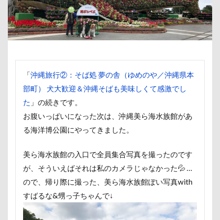
取りあい
博物館
北海道直送
南相馬鹿島SA
千里浜なぎさドライブウェイ
千葉県
千本松牧場
北軽井沢
倶利伽羅峠
保水効果
名刺
三
丘を越えて
世界平和
世界の名犬牧場
不貞寝
上尾市
三陸復興国立公園
三瓶くん
三峯神社
「
沖縄旅行②：そば処 夢の舎（ゆめのや／沖縄県本
三井アウトレットパーク
万座毛
万が一の備え
部町） 犬大歓迎＆沖縄そばも美味しくて感激でし
ヴィーナスフォート
ヴィンテージ
ワークショップ
た
」の続きです。
お腹いっぱいになった次は、沖縄美ら海水族館があ
中島フィールズ
中瀬公園
來夢（らいむ）ちゃん
る海洋博公園にやってきました。
作品レビューコメント
体重
体調不良
佐久穂
似顔絵
似たもの父子
休日の朝
仰向け抱っこ
美ら海水族館の入口で全員集合写真を撮ったのです
串カツ田中 北千住店
人形
人をダメにするクッショ
が、そういえばそれは私のカメラじゃなかった💦 …
二等辺三角形
二度寝
予定
乳歯
九十九
ので、帰り際に撮った、美ら海水族館ぽい写真with
同胎兄弟
名刺入れ
ワンコ店内OK
富山環水公
すばるな&甥っ子ちゃんで↓
寝顔
寝起き
寝相
寝床
寝坊助
富津