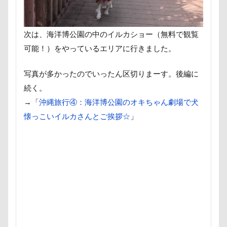
MC-VKS8200
MC-SBU840K. Panasonic
mayhana
MANDARINE BROTHERS
M'sふぁくとりー
LUCIA
次は、海洋博公園の中のイルカショー（無料で観覧
LINEスタンプ
LIMONEちゃん
Grandir
FlashAi
可能！）をやっているエリアに行きました。
Bonitoくん
Bleu Bleuet
BLENHEIM眞理
BIST
awa hour
APO
annちゃん
Anelaくん
Am
写真が多かったのでいったん区切りまーす。後編に
続く。
ambient lounge
ALPHA ICON
AirBuggy for Dog
→「
沖縄旅行④：海洋博公園のオキちゃん劇場で犬
4コマ漫画
365カレンダー
24-70f2.8
1位
懐っこいイルカさんとご挨拶☆
」
Cafe Marcus
festaくん
DOG DEPT
FABIA
DOGRUN+CAFE FETCH!
Doggy Box
DOGdog展
DogCat Cafe＆Shop パウ
DOG DEPT GARDEN 軽井沢
DOG DEPT GARDEN HOTEL軽井沢
DELL
CAFE SO
COROCO
COOLxCOOLplus
Compet milimili
Cocoちゃん
Cocoくん
cocoroちゃん
Caffarel
PICA秩父
くりりんちゃん
うぶちゃん
おもて