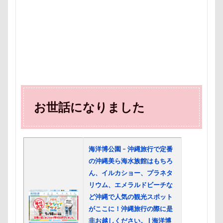
おもちゃ
おちゃし。
おすしちゃん
おしゃべ
おかみさん
え～っと？
うちの子記念日
お参
うしすけ
うさぎちゃん
いろりくん
いびき
いぬPHOTOフェスタ
いぬPHOTOピックアップ
いぬ
お兄ちゃん記念日
お友達
いちご狩り
お腹パ
くぅちゃん
ぎょんたくん
きなこちゃん
かり
お花見散歩
お花見
お花スヌード
お留守番
お世話になりました
お正月写真
お昼寝
お散歩バッグ
お散歩
お客様
お嬢
お土産
いとこ
いちごちゃ
海洋博公園 – 沖縄旅行で定番
PRIMELAND ドッグランもろやま
SUBARU
W-03 
の沖縄美ら海水族館はもちろ
vivianちゃん
VANちゃん
Tシャツ
TOYOTA 
ん、イルカショー、プラネタ
TOSHIBA
Surface Pro 4
StudioRitz
WANDAW
リウム、エメラルドビーチな
ど沖縄で人気の観光スポット
SONY
Simplers
SEL35F18
SA
RUBYち
がここに！沖縄旅行の際に是
RENZOちゃん
RAIN DOGS
wan
Wanday
非お越しください。 | 海洋博