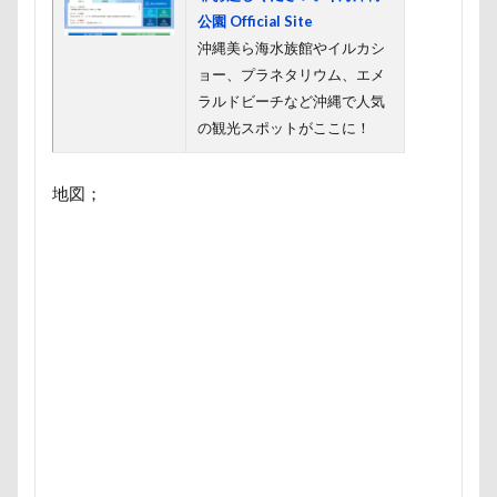
あおいちゃん
いえ～ぃ
あわわ
ありがとう
公園 Official Site
沖縄美ら海水族館やイルカシ
あすかちゃん
あごのせ
あくび
あきる野市
ョー、プラネタリウム、エメ
あいちゃん
WANS.tokyo
【細糸】マリンワッペン
ラルドビーチなど沖縄で人気
α5100
ZIP
ZEN店長
ZAKKA SHOP LOOP
の観光スポットがここに！
WithDog
With you Dog Vision
WITH ONE
イ
フィギュア
ディーンくん
トイレ
トイプード
地図；
デンコちゃん
デビュー
デニムくん
デックス
デイゴちゃん
ディーラー
トトミちゃん
ディ
テレビ鑑賞
テレビ
テラス席
テラスOK
テディベアミュージアム
テディベア
トイ・プード
ティーカップ
ドッグタイムレース
ドッグランキャ
ドッグプール
ドッグプリントロングスリーブTシャツ
ドッグパラダイス・フィフスアヴェニュー
ドッグデプト
ドッグタウン小豆沢
ドッグジャカードニットトップ