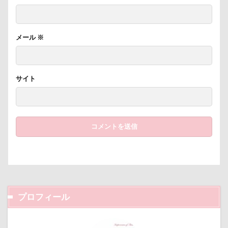
クララちゃん
クラシックカー博物館
クラシックカ
クッション
クッキー君
ケガ
ケンシロウくん
メール
※
コタローくん
コンテスト
コング
コロンちゃ
コメちゃん
コムギくん
コナちゃん
コトラく
コソドロスヌード
ケージ
コソドロ
コスプレ
サイト
ココナラ
ココアちゃん
ココアくん
ココちゃ
ケーヨーデイツー
ケーヨーD2
鼻垂れ
検索
プロフィール