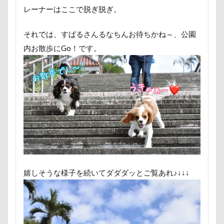
フリーステッチ free stitch
フリスビー
フランソワー
レーナーはここで脱ぎ脱ぎ。
フランソワーズくん
フランちゃん
フセ
フク
それでは、すばるさんるなちんお待ちかね～、公園
フォトツアー
ブレアちゃん
ブレンハイム
ペ
内お散歩にGo！です。
ペットカート
ペットのおうち
ペットと泊まる陽だ
ベランダ菜園
ベランダ
ベストショット
ヘン
プーラニアン
ブレーメン
プレゼント
プレサー
プルバックハトカー
プリンちゃん
プリシアちゃん
ププくん
プイネちゃん
ブロンズ像
マリンく
ワンコクッキー
ルチアちゃん
レインコート
レイクウッズガーデンひめはるの里
レイちゃん
ル
ルビーくん
ルビー
ルナちゃん
ルナくん
嬉しそうな様子を続いてダダダッとご覧あれ♪↓↓↓
ルイくん
リーフくん
リード
リース
リ
リュウくん
リビング
リディちゃん
レインド
リックくん
ロマニくん
ワル顔
ワクチン接種