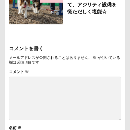
クゥくん
クッキーくん
スヌード
サンシェー
て、アジリティ設備を
慌ただしく堪能☆
シフォンちゃん
シェンロンくん
シェリーちゃん
サンドイッチ
サンタパレード
サンタ
サンキ
サラリーマン
サラダバー
サラサラ
サマーニ
サマーちゃん
サツマイモ
サツキ
ササミジャ
コメントを書く
シュウイチDOG
ゴンドラ
ジュンちゃん
スト
メールアドレスが公開されることはありません。
※
が付いている
スツール
スターバックス
スキー
ジローラモ
欄は必須項目です
ジョンソンタウン
ジョンくん
ジュンくん
シ
コメント
※
ジャンピングキャッチ
ジャックくん
ジグソーパズ
ジェイくん
シンクロ
シルバーウィーク
シル
ゴールデンウィーク
ゴッドハンド
クッキーちゃん
ケイくん
グラス
クールｘクールプラス
クー
クークチュール
クレオくん
クレアちゃん
ク
ケルヒャー
クリスティーナちゃん
クリエイタース
名前
※