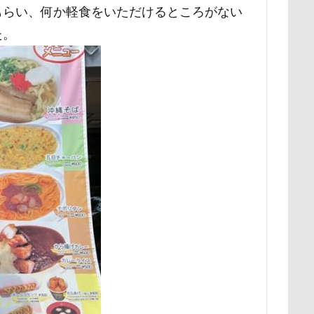
もらい、何か軽食をいただけるところがない
ー牧場
マサラちゃん
マグノリア棟
マグカップ
マウン
た。
ド
ボート
マイクロビーズクッション
マイクロバブル
ポテチくん
ポチくん
ポストカード
ポケモンGO
ポ
ペットショップ
マリンちゃん
フルーツトマト狩り
ブル
ブリキ看板
ブランチ
ブラッシング
ブラタン
フワフ
フリーマーケット
ブレスレット
フリーステッチ free stitch
ちゃん
フランソワーズくん
フランちゃん
フセ
フクロ
フォトツアー
ブレアちゃん
ブレンハイム
ペットグラ
ペットのおうち
ペットと泊まる陽だまり
ベンくん
ベラ
ベストショット
ヘンリーくん
ヘソ天
プーラニアン
ブ
プレサーモC-25
プレアデス星団
プルバックハトカー
プリ
プライスレス
ププくん
プイネちゃん
ブロンズ像
ワンコクッキー
ルチアちゃん
レインコート
ーデンひめはるの里
レイちゃん
ルークくん
ルビーちゃん