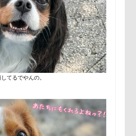
時計
春日部市
春三くん
星野エリア
昇降テーブル
公園
旧軽井沢森ノ美術館
日高市
日帰り入院
日光浴
新潟県
新春ハッピースクラッチキャンペーン
斑尾高原
散歩
撮影会
暑さ対策
最敬礼
撮影スポット
板橋
梅
桜並木
桜
桃侍くん
栃木県
柚稀（ゆずき）く
チャーム
東芝
東京都
東京ビックサイト
東京April
木更津
望くん
服
撮影テクニック
携帯ストラップ
リブ
忍者
成田ゆめ牧場
愛車
情報誌
恩納村
顔してるでやんの。
怒らない
忘年会
心雑音
成田山新勝寺
心配無用
心大朗くん
微速度撮影
御用
彼岸花
彩湖・道満グリ
山
成田市
掻き掻き
手編み
接触冷感
接待係
抱きクッション
抜け毛取りクリーナー
抜け毛
手編みセータ
作りスヌード
手作りゴハン
手作りケーキ
手作りオヤツ
所沢航空記念公園
所沢市
房総
戸田市
椿
模様