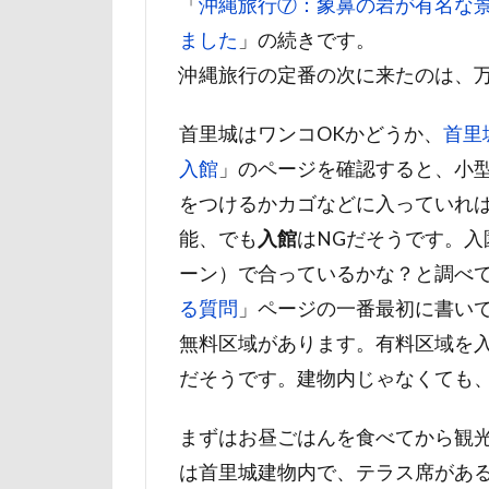
「
沖縄旅行⑦：象鼻の岩が有名な
山下公園
ました
」の続きです。
小矢部市
沖縄旅行の定番の次に来たのは、
壁
増税前
国営みちのく杜
首里城はワンコOKかどうか、
首里
吐いた
名
入館
」のページを確認すると、小型
実はすごい
をつけるかカゴなどに入っていれ
妖怪アンテナ
能、でも
入館
はNGだそうです。入
天然記念物
ーン）で合っているかな？と調べ
大和町
夢
る質問
」ページの一番最初に書い
ホームセンター
無料区域があります。有料区域を
ペンション・ブ
だそうです。建物内じゃなくても、
ペニーレイン
まずはお昼ごはんを食べてから観
ペット可
は首里城建物内で、テラス席があ
ペットステージ（Pe