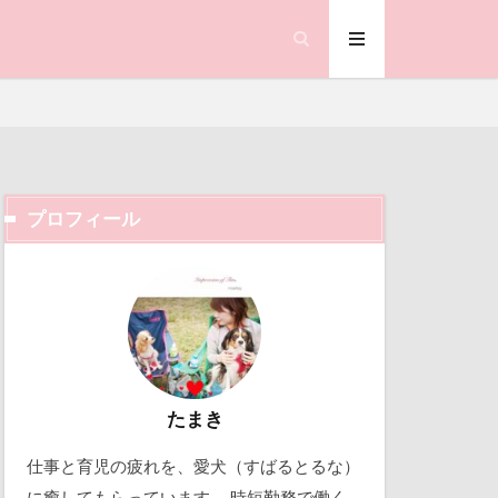
プロフィール
ック天国
動物殺処分ゼロ
働くおじさん
吉野家
取り込み中
たまき
仕事と育児の疲れを、愛犬（すばるとるな）
北軽井沢
に癒してもらっています。 時短勤務で働く