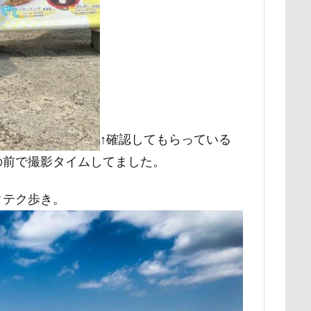
ナちゃん
ルナくん
ルイちゃん
レオくん
ルイくん
ース
リリィーちゃん
リラちゃん
リュウくん
リビング
レオナルドくん
リックくん
ロマニくん
ワル顔
ロールクッション
ロープウェイ
ロープ
ローズガーデン
ロッテちゃん
レオンくん
ロッヂ花月園
ロックハート城
バイ園
ロウバイ
ロイちゃん
レヴォーグ
レディくん
↑確認してもらっている
リクくん
マロンちゃん
ムムちゃん
モコちゃｎ
モコ
の前で撮影タイムしてました。
モカくん
メンテナンス
メレンゲの気持ち
メルちゃん
ンド
メイフェアちゃん
ムサシくん
モナちゃん
ミレー
クテク歩き。
ミルクちゃん
ミルキーちゃん
ミラーレス一眼レフ
ミラち
ミウちゃん
マンスリーフォト
モデル
モナカちゃん
ニット
ラヴィちゃん
ラントくん
ランキング
ラリーく
ラディちゃん
ラテくん
ラッキーちゃん
ライラちゃん
ライムくん
ライクくん
ヨーゼフくん
ヨギボー
ユ