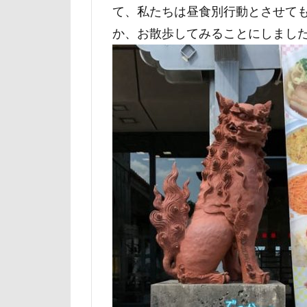
て、私たちは昼食別行動とさせて
マテ
マザ
か、お散歩してみることにしまし
マイフリーガー
マァムちゃん
ペットドック
ブリーダー
フレキシリード
フランソワーズ
フォトフレーム
ペットカート
ベランダ
プレゼント
プリシアちゃん
マリーちゃん
レイクウッズガ