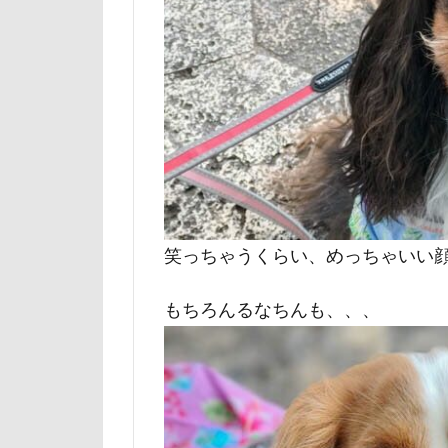
日向ぼっこ
旭日丘湖畔緑地
旅館
方言
文太くん
梅百花園
松本市
月
未来ちゃん
極上牛のスペア
笑っちゃうくらい、めっちゃいい
怒られる5秒前
もちろんるなちんも、、、
心臓病の薬
弱点
成田
抱っこ紐
戦利品
手
扇雀飴本舗