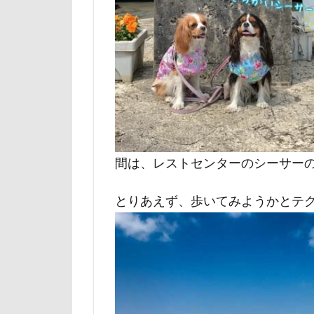
ルビー
ル
リード
リ
レインドッグス
ワガママ
ロンくん
ロゴ
ロウ
リッチェル
間は、レストセンターのシーサー
モカちゃん
メリーゴーラウ
とりあえず、歩いてみようかとテ
ミレちゃん
ミックス犬
ラガーシャツ風
ララちゃん
ライムちゃん