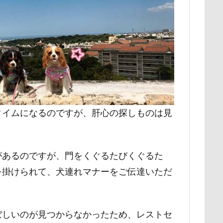
ク
ユウくん
モンブラン
モモちゃん
常磐道
店舗
ト
芝桜
苺ちゃん
英国淑女
若狭海浜公園
若狭公
の里
花
芦田愛菜
舐め舐め
茂来山
舎人公園ドッ
舌出し
自業自得
臨港パーク
腸閉塞
腕枕
脱出
城県
胡桃ちゃん
葵央（あお）くん
蛇口
蘭ちゃん
蕎麦屋
蕎麦
蓼科 茶花茶花
蓮田市
葛飾区
とし物
萌華ちゃん
萌ちゃん
菜の花
草津温泉
草
タイムになるのですが、肝心の探しものは見
屋
胸の飾り毛
育成
被り物
立山町
粉ミルク
ストラン un
節分
筑西市
等身大ガンダム
笛吹市
があるのですが、門をくぐるたびくぐるた
空腹
糸満市
移動中
称名滝
秩父
福袋
福島
を掛けられて、犬連れマナーをご伝達いただ
砺波市
破壊王
粗相
紅ズワイガニ
肘掛けスタイル
け 台場店
肉球マッサージ
肉球ハーネス
肉球
耳掃除嫌
羽田空港
群馬県
紅梅
美術館
羊毛フェルト
ぼしいのが見つからなかったため、レストセ
細工蒲鉾
紬くん
紫陽花
紋次郎くん
紅葉
血液検