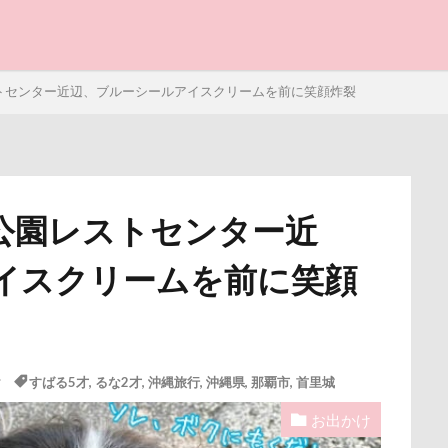
と子ども
トセンター近辺、ブルーシールアイスクリームを前に笑顔炸裂
公園レストセンター近
写真パネル
前橋市
初詣
出羽公園
出没！アド街
イスクリームを前に笑顔
感ジェルマット
写真教室
写真撮影
写真加工
公園
街市
八ヶ岳
入間市
優玖（はるく）くん
優しい
ェック
加湿器
動物病院
保護犬
去勢手術
同胎
叱るの忘れてシャッター切る
叱られた
口タプ
受領印
け
すばる5才
,
るな2才
,
沖縄旅行
,
沖縄県
,
那覇市
,
首里城
博物館
北海道直送
南相馬鹿島SA
南相馬市
卒業
お出かけ
ライブウェイ
千葉県
千本松牧場
千ちゃん
北陸