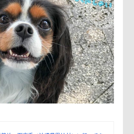
保水効果
名刺
三王山ふれあい公園
丘を越えて
世界
不貞寝
下野市
上越市
上尾市
三陸復興国立公園
中年サラリーマン
三井アウトレットパーク
万座毛
万が一の
ィーナスフォート
ヴィンテージ
ワークショップ
ワンピース
中瀬公園
來夢（らいむ）ちゃん
代々木公園ドッグラン
メント
体重
体調不良
佐久穂町
似顔絵師なつき
休日の朝
仰向け抱っこ
代々木公園
串カツ田中 北千住店
クッション
二足立ち
二等辺三角形
二度寝
予定
乗鞍高原
主張
同胎兄弟
名刺入れ
ワンコ店内OK
射水市
寝顔
寝起き
寝相
寝床
寝坊助
富
布施町
富山市
富士見高原
富士見町
富士見公園
ド
富士吉田市
富士すばるランド
家宝
小布施ドッグラ
ン
山梨県
巾着田
川越市
川口市
川
嵐山町
岳くん
岩畳
山梨市
小松菜
山北町
山中湖村