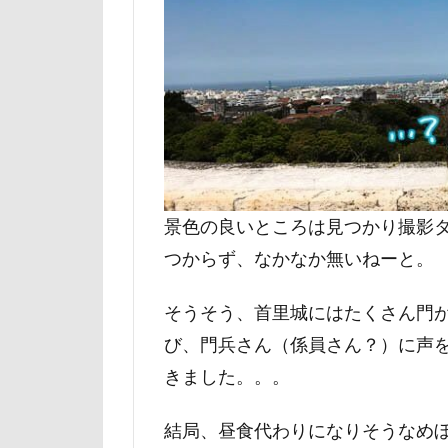
ユニオンジャッ
フォトコンテス
花菖蒲
花
舎人公園
茂原市
茨
薔薇
蕨駅
葉っぱ
落
景色の良いところは見つかり撮影
草加市
茶
つからず、なかなか無いねーと。
米沢牛ステーキレ
そうそう、首里城にはたくさん門
立山連峰
び、門兵さん（係員さん？）に声
神奈川県
きました。。。
肉菜工房 うしす
耳
羽鳥湖
結局、昼食代わりになりそうなめ
絵画教室