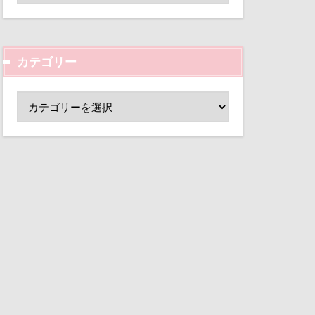
ド
小芝風花
変顔
壁紙
カテゴリー
外耳炎
し皿
君津市
覧カート
村
ド
夢の島
大宮公園
ペンダント
サボサ
可飲食店
タンちゃん
マハロちゃん