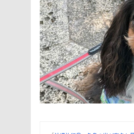
倶利伽羅峠
世界の名犬牧場
三峯神社
一発芸
ヴ
中島フィールズ
作品レビューコ
似たもの父子
人をダメにする
九十九里浜
小太郎くん
富山湾
小
富士急ハイラン
室内遊びレッス
島忠ホームズ