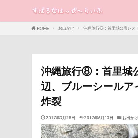
すばる
るな
犬
お出かけ
沖縄旅行⑧：首里城公園レス
HOME
カテゴリー
タグ
沖縄旅行⑧：首里城
100円ショップ
辺、ブルーシールア
冷蔵庫
冷
八重桜
八
炸裂
傘
健康チ
叱れない
2017年3月28日
2017年6月13日
お出か
取りあい
千里浜なぎさド