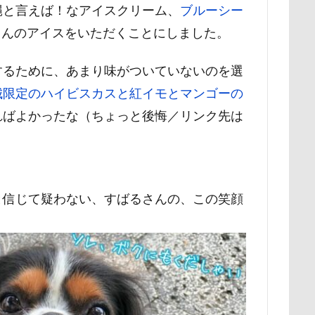
縄と言えば！なアイスクリーム、
ブルーシー
野北部旅行
青木町公園
震災
雪
雨
雑草
集
さんのアイスをいただくことにしました。
野原町
長瀞屋
音雅
長瀞
長持ちオヤツ
長友心平
座ミレージャギャラリー
鈴木福
野菜ジャーキー
里山ドッグ
するために、あまり味がついていないのを選
スワップ
那須高原SA
飾り毛
鼻
鵜の浜海岸
鳩
城限定のハイビスカスと紅イモとマンゴーの
鬼押出し園
駄々コネ
首里城
館林市
飼い主似
ればよかったな（ちょっと後悔／リンク先は
欲魔人
食器
食事風景
食べ渋り
食べたい
飛行犬
。
願い事
里山
那須町
袴
診断メーカー
赤ち
豆キャッチ
譲渡会
謹賀新年
読者投稿
誤飲
谷市
記念日
観覧車
親戚探し
親ばかフィルター
と信じて疑わない、すばるさんの、この笑顔
西川口駅
西丹沢
西の河原公園
赤壁
足立区
須ゴンドラ
那須どうぶつ王国
那須とりっくあーとぴあ
那覇
道満ドッグプール
運転手
運転席
運転
遊んで
迷子札
近江屋
農家のオバチャン
軽井沢町 南軽井沢
軽井沢タリアセン
軽井沢
車
砂浜
石川県
引っ