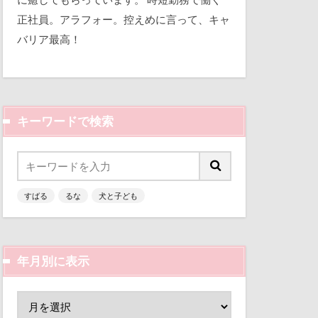
平和
正社員。アラフォー。控えめに言って、キャ
バリア最高！
三瓶くん
備え
七夕
キーワードで検索
似顔絵
人形
乳歯
すばる
るな
犬と子ども
富山環水公園
津市
富山県
富士河口湖町
年月別に表示
ン
小春ちゃん
嵐山渓谷
山中湖