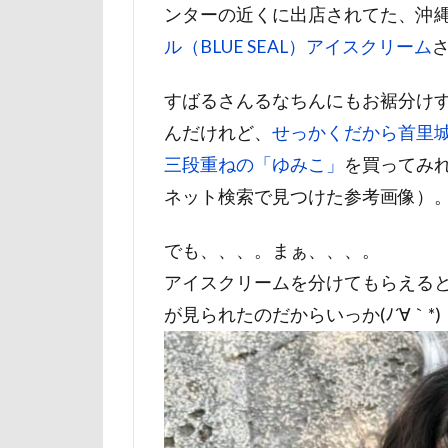
ンターの近くに出店されてた、沖
石巻市
長
ル（BLUE SEAL）アイスクリーム
長野県
長
銀行印
銀
すばるさんるなちんにもお裾分け
静電気
顔
んだけれど、
せっかくだから首里
魚止めの滝
三段重ねの「ゆみこ」
を買ってみ
飯山市
食
ネット検索で見つけた参考画像）
願い事メーカー
貸し切り温泉
でも、、、。まぁ、、、。
診察台
越
アイスクリームを分けてもらえる
見返りポーズ
が見られたのだからいっか(ﾉ´∀｀*)
遊園地
那
道満ドッグラン
追いかけっこ
軽井沢旅行