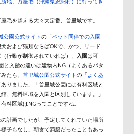
景勝地、万座毛（沖縄県恩納村）に行ってき
展望台
屋内ドッグラン
居酒屋
小谷流の里ドギーズアイラン
宮城県
室内遊び
名前の由来
土手
夕陽
夏対策
万座毛を超える大々大定番、首里城です。
埼玉県
地震
土田トレーナー
国営武蔵丘陵森林公園
の湖畔公園
困惑顔
噛み噛み
哀愁
吾妻郡
吹き出
城公園公式サイト
の「
ペット同伴での入園
護市
夕食
多頭飼い記念日
室内トレーニング
天空の遊
犬および猫類ならばOKで、かつ、リード
宝登山
宇宙犬スヌード
宇宙兄弟
子犬のワルツ
嬬恋
ば（行動が制御されていれば）、
入園
は可
奇跡体験！アンビリーバボー
太閤山ランド
天狗山プレイラン
園と入館の違いは建物内NG（よくあるパタ
大脱出
大福
大物説
大満足
大島屋
大宮区
てみたら、
首里城公園公式サイト
の「
よくあ
愛ちゃん
ワンコ御節
ワンコプレート
年賀状
ペロペロ
てありました。「首里城公園には有料区域と
ホタルイカ
ホタルちゃん
ホクロ
ペーターくん
入館、無料区域を入園と区別しています。」
ランシェ草津
ペンション
ペロリンチョ
ペロちゃん
ボ
有料区域はNGってことですね。
ペディ(PEDI)
ペット用バスタブ
ペット名刺
ペット同伴
光の計画でしたが、予定してくれていた場所
ペットボトル
ペットプロフ
ペットパラダイス
ボケ
ボ
る様子もなし。朝食で満腹だったこともあっ
tstages）
マウントジーンズ
マミーちゃん
ママ実家