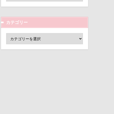
ド
小芝風花
変顔
壁紙
カテゴリー
外耳炎
し皿
君津市
覧カート
村
ド
夢の島
大宮公園
ペンダント
サボサ
可飲食店
タンちゃん
マハロちゃん