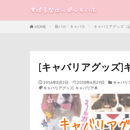
カドラー
オーダーメイド
オブジェ
すばる
るな
犬
親バカ・キャバカ
キャバリアグッズ（
HOME
エンドレス
カテゴリー
シフォンちゃん
サンタパレード
サラサラ
タグ
[キャバリアグッズ]
ササミジャーキ
100円ショップ
ステッカー
冷蔵庫
冷
2016年8月3日
2018年6月29日
キャバリ
ジョンソンタウ
キャバリアグッズ
,
キャバリア本
八重桜
八
ジャンピングキ
傘
健康チ
シンクロ
叱れない
ゴッドハンド
取りあい
クールｘクール
千里浜なぎさド