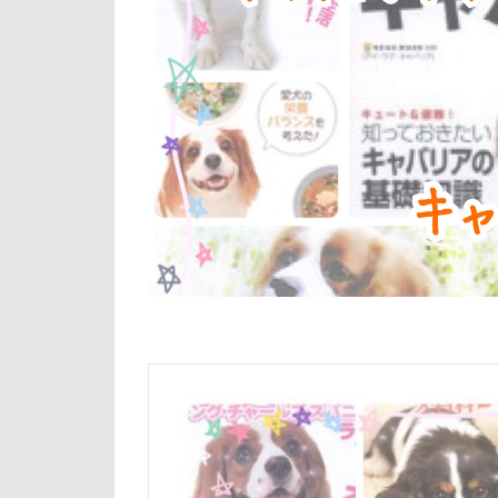
クレアちゃん
倶利伽羅峠
クリエイタース
世界の名犬牧場
クッションカバ
三峯神社
コタローくん
一発芸
ヴ
コムギくん
中島フィールズ
コソドロ
作品レビューコ
ココちゃん
似たもの父子
人をダメにする
九十九里浜
小太郎くん
富山湾
小
富士急ハイラン
室内遊びレッス
島忠ホームズ