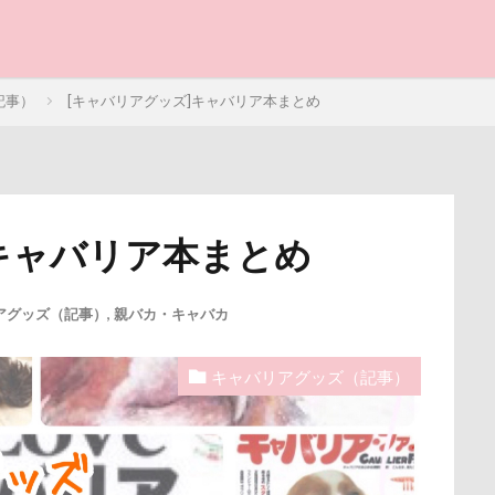
カトラリー
カタログ
カイくん
オープンカー
オーナメ
オリジナルグッズ
オヤツ
エルマーくん
オモチャ
オフ会
オッサン座り
オスワリ
オクラ
オキちゃん劇場
と子ども
記事）
[キャバリアグッズ]キャバリア本まとめ
クゥくん
クッキーくん
スヌード
サンシェード
シミ
シェンロンくん
シェリーちゃん
サンバイザー
サンド
サンタ
サンキューの日
シャンプーハット
サラリーマ
サマーニット
サマーカット
サマーちゃん
サツマイモ
キャバリア本まとめ
ー
シャンプー
シュウイチDOG
ゴンドラ
ジュンちゃん
写真パネル
前橋市
初詣
出羽公園
出没！アド街
スツール
スターバックス
スキー
ジローラモくん
ジ
感ジェルマット
写真教室
写真撮影
写真加工
公園
アグッズ（記事）
,
親バカ・キャバカ
ン
ジョンくん
ジュンくん
ショコラちゃん
ジャンプ
街市
八ヶ岳
入間市
優玖（はるく）くん
優しい
ャッチ
ジャックくん
ジグソーパズル
ジェラートピケ
キャバリアグッズ（記事）
ェック
加湿器
動物病院
保護犬
去勢手術
同胎
シルバーウィーク
シルエット
ショートケーキ
ゴールデンウ
叱るの忘れてシャッター切る
叱られた
口タプ
受領印
クッキーちゃん
クリスマスディナー
ケイくん
グラス
博物館
北海道直送
南相馬鹿島SA
南相馬市
卒業
プラス
クール素材
クールミスト
クークチュール
クレ
ライブウェイ
千葉県
千本松牧場
千ちゃん
北陸