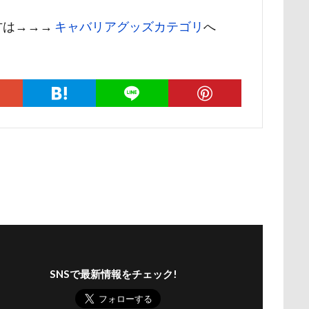
ー牧場
マサラちゃん
マグノリア棟
マグカップ
マウン
方は→→→
キャバリアグッズカテゴリ
へ
ド
ボート
マイクロビーズクッション
マイクロバブル
ポテチくん
ポチくん
ポストカード
ポケモンGO
ポ
ペットショップ
マリンちゃん
フルーツトマト狩り
ブル
ブリキ看板
ブランチ
ブラッシング
ブラタン
フワフ
フリーマーケット
ブレスレット
フリーステッチ free stitch
ちゃん
フランソワーズくん
フランちゃん
フセ
フクロ
フォトツアー
ブレアちゃん
ブレンハイム
ペットグラ
ペットのおうち
ペットと泊まる陽だまり
ベンくん
ベラ
ベストショット
ヘンリーくん
ヘソ天
プーラニアン
ブ
プレサーモC-25
プレアデス星団
プルバックハトカー
プリ
プライスレス
ププくん
プイネちゃん
ブロンズ像
SNSで最新情報をチェック!
ワンコクッキー
ルチアちゃん
レインコート
ーデンひめはるの里
レイちゃん
ルークくん
ルビーちゃん