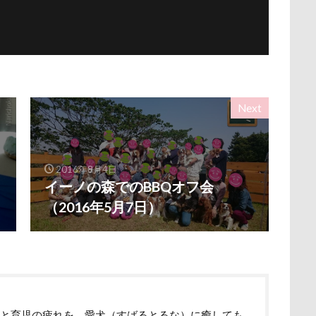
ナちゃん
ルナくん
ルイちゃん
レオくん
ルイくん
ース
リリィーちゃん
リラちゃん
リュウくん
リビング
レオナルドくん
リックくん
ロマニくん
ワル顔
ロールクッション
ロープウェイ
ロープ
ローズガーデン
ロッテちゃん
レオンくん
ロッヂ花月園
ロックハート城
Next
バイ園
ロウバイ
ロイちゃん
レヴォーグ
レディくん
リクくん
マロンちゃん
ムムちゃん
モコちゃｎ
モコ
2016年8月4日
モカくん
メンテナンス
メレンゲの気持ち
メルちゃん
イーノの森でのBBQオフ会
ンド
メイフェアちゃん
ムサシくん
モナちゃん
ミレー
（2016年5月7日）
ミルクちゃん
ミルキーちゃん
ミラーレス一眼レフ
ミラち
ミウちゃん
マンスリーフォト
モデル
モナカちゃん
ニット
ラヴィちゃん
ラントくん
ランキング
ラリーく
ラディちゃん
ラテくん
ラッキーちゃん
ライラちゃん
ライムくん
ライクくん
ヨーゼフくん
ヨギボー
ユ
事と育児の疲れを、愛犬（すばるとるな）に癒しても