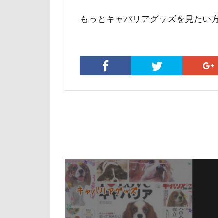
マテ
マザ
もっとキャバリアグッズを見たい
マイフリーガー
マァムちゃん
ペットドック
ブリーダー
フレキシリード
フランソワーズ
フォトフレーム
ペットカート
ベランダ
プレゼント
プリシアちゃん
マリーちゃん
レイクウッズガ