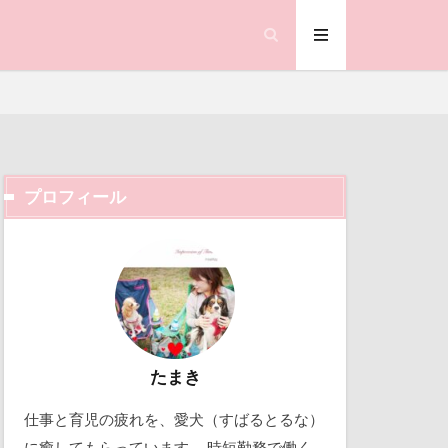
ント
オムライス
エヴァちゃん
シマホ
イッチ
ン
サラダバー
サツキ
プロフィール
ストルバイト
ック天国
ョージくん
動物殺処分ゼロ
働くおじさん
ジェイくん
吉野家
ィーク
取り込み中
たまき
仕事と育児の疲れを、愛犬（すばるとるな）
オくん
北軽井沢
に癒してもらっています。 時短勤務で働く