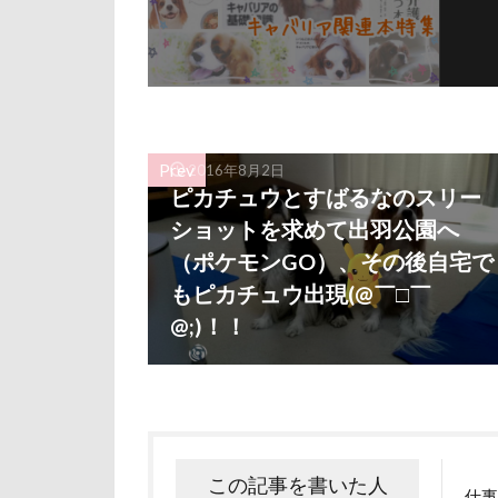
ルビー
ル
リード
リ
レインドッグス
ワガママ
ロンくん
Prev
2016年8月2日
ピカチュウとすばるなのスリー
ロゴ
ロウ
ショットを求めて出羽公園へ
リッチェル
（ポケモンGO）、その後自宅で
モカちゃん
もピカチュウ出現(@￣□￣
メリーゴーラウ
@;)！！
ミレちゃん
ミックス犬
ラガーシャツ風
ララちゃん
この記事を書いた人
ライムちゃん
仕