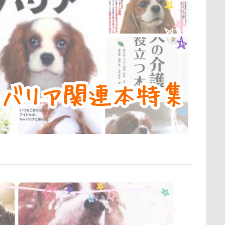
クリリンくん
クリスマス
ケルヒャー
クリスティーナち
保水効果
名刺
三王山ふれあい公園
丘を越えて
世界
タンプ
クランベリー
クララちゃん
クラシックカー博物館
不貞寝
下野市
上越市
上尾市
三陸復興国立公園
ー
クッション
クッキー君
ケガ
ケンシロウくん
中年サラリーマン
三井アウトレットパーク
万座毛
万が一の
コンテスト
コング
コロンちゃん
コロンくん
コメ
ィーナスフォート
ヴィンテージ
ワークショップ
ワンピース
コナちゃん
コトラくん
コテージ
コソドロスヌード
中瀬公園
來夢（らいむ）ちゃん
代々木公園ドッグラン
コスプレ
コジローくん
ココナラ
ココアちゃん
ココア
メント
体重
体調不良
佐久穂町
似顔絵師なつき
ゲンくん
ケーヨーデイツー
ケーヨーD2
鼻垂れ
休日の朝
仰向け抱っこ
代々木公園
串カツ田中 北千住店
クッション
二足立ち
二等辺三角形
二度寝
予定
検索
乗鞍高原
主張
同胎兄弟
名刺入れ
ワンコ店内OK
射水市
寝顔
寝起き
寝相
寝床
寝坊助
富
布施町
富山市
富士見高原
富士見町
富士見公園
ド
富士吉田市
富士すばるランド
家宝
小布施ドッグラ
ン
山梨県
巾着田
川越市
川口市
川
嵐山町
岳くん
岩畳
山梨市
小松菜
山北町
山中湖村