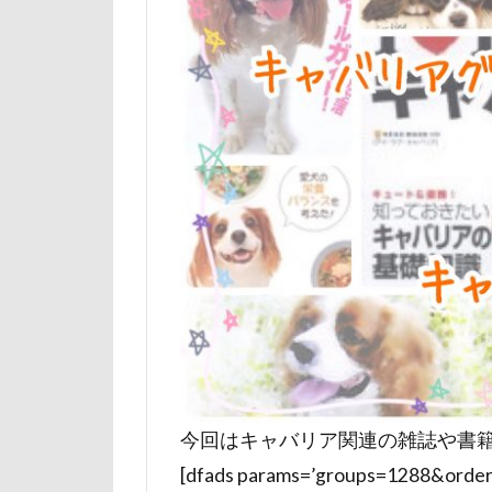
山下公園
小矢部市
壁
増税前
国営みちのく杜
吐いた
名
実はすごい
妖怪アンテナ
天然記念物
大和町
夢
ホームセンター
ペンション・ブ
ペニーレイン
今回はキャバリア関連の雑誌や書
ペット可
[dfads params=’groups=1288&orde
ペットステージ（Pe