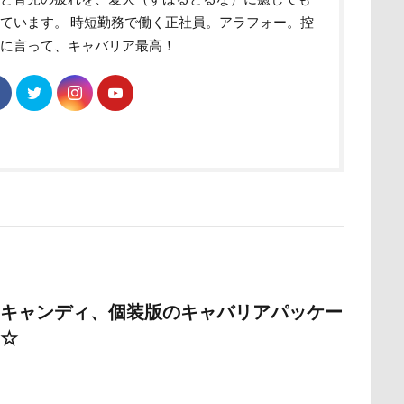
ています。 時短勤務で働く正社員。アラフォー。控
ク
ユウくん
モンブラン
モモちゃん
常磐道
店舗
めに言って、キャバリア最高！
ト
芝桜
苺ちゃん
英国淑女
若狭海浜公園
若狭公
の里
花
芦田愛菜
舐め舐め
茂来山
舎人公園ドッ
舌出し
自業自得
臨港パーク
腸閉塞
腕枕
脱出
城県
胡桃ちゃん
葵央（あお）くん
蛇口
蘭ちゃん
蕎麦屋
蕎麦
蓼科 茶花茶花
蓮田市
葛飾区
とし物
萌華ちゃん
萌ちゃん
菜の花
草津温泉
草
屋
胸の飾り毛
育成
被り物
立山町
粉ミルク
ストラン un
節分
筑西市
等身大ガンダム
笛吹市
空腹
糸満市
移動中
称名滝
秩父
福袋
福島
キャンディ、個装版のキャバリアパッケー
砺波市
破壊王
粗相
紅ズワイガニ
肘掛けスタイル
☆
け 台場店
肉球マッサージ
肉球ハーネス
肉球
耳掃除嫌
羽田空港
群馬県
紅梅
美術館
羊毛フェルト
細工蒲鉾
紬くん
紫陽花
紋次郎くん
紅葉
血液検