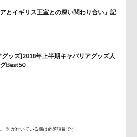
野北部旅行
青木町公園
震災
雪
雨
雑草
集
アとイギリス王室との深い関わり合い」記
野原町
長瀞屋
音雅
長瀞
長持ちオヤツ
長友心平
座ミレージャギャラリー
鈴木福
野菜ジャーキー
里山ドッグ
スワップ
那須高原SA
飾り毛
鼻
鵜の浜海岸
鳩
鬼押出し園
駄々コネ
首里城
館林市
飼い主似
アグッズ]2018年上半期キャバリアグッズ人
欲魔人
食器
食事風景
食べ渋り
食べたい
飛行犬
Best50
願い事
里山
那須町
袴
診断メーカー
赤ち
豆キャッチ
譲渡会
謹賀新年
読者投稿
誤飲
谷市
記念日
観覧車
親戚探し
親ばかフィルター
西川口駅
西丹沢
西の河原公園
赤壁
足立区
須ゴンドラ
那須どうぶつ王国
那須とりっくあーとぴあ
那覇
道満ドッグプール
運転手
運転席
運転
遊んで
迷子札
近江屋
農家のオバチャン
軽井沢町 南軽井沢
。
※
が付いている欄は必須項目です
軽井沢タリアセン
軽井沢
車
砂浜
石川県
引っ