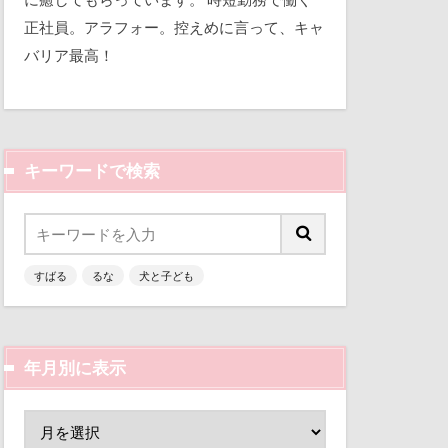
ゃん
平和
正社員。アラフォー。控えめに言って、キャ
クラシックカー
バリア最高！
三瓶くん
コードレス掃除機
備え
七夕
ちゃん
ケージ
くん
キーワードで検索
似顔絵
人形
乳歯
すばる
るな
犬と子ども
富山環水公園
津市
富山県
富士河口湖町
年月別に表示
ン
小春ちゃん
嵐山渓谷
山中湖