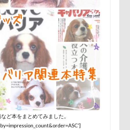
展望台
屋内ドッグラン
居酒屋
小谷流の里ドギーズアイラン
宮城県
室内遊び
名前の由来
土手
夕陽
夏対策
埼玉県
地震
土田トレーナー
国営武蔵丘陵森林公園
の湖畔公園
困惑顔
噛み噛み
哀愁
吾妻郡
吹き出
護市
夕食
多頭飼い記念日
室内トレーニング
天空の遊
宝登山
宇宙犬スヌード
宇宙兄弟
子犬のワルツ
嬬恋
奇跡体験！アンビリーバボー
太閤山ランド
天狗山プレイラン
大脱出
大福
大物説
大満足
大島屋
大宮区
愛ちゃん
ワンコ御節
ワンコプレート
年賀状
ペロペロ
ホタルイカ
ホタルちゃん
ホクロ
ペーターくん
ランシェ草津
ペンション
ペロリンチョ
ペロちゃん
ボ
ペディ(PEDI)
ペット用バスタブ
ペット名刺
ペット同伴
籍など本をまとめてみました。
ペットボトル
ペットプロフ
ペットパラダイス
ボケ
ボ
rby=impression_count&order=ASC’]
tstages）
マウントジーンズ
マミーちゃん
ママ実家