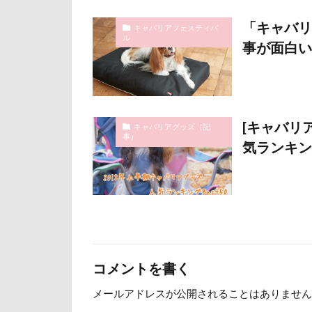
石巻市
長
「キャバリ
キャバリアフェスティバ
ル
長野県
長
事が面白い
銀行印
銀
静電気
顔
魚止めの滝
[キャバリ
飯山市
食
キャバリアグッズ（記
事）
気ランキング
願い事メーカー
貸し切り温泉
診察台
越
見返りポーズ
遊園地
那
道満ドッグラン
コメントを書く
追いかけっこ
メールアドレスが公開されることはありません
軽井沢旅行