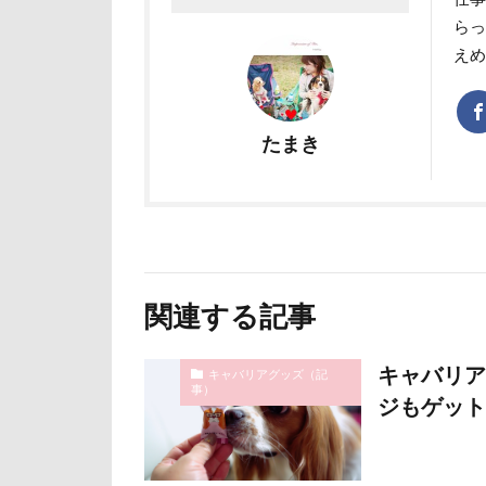
らっ
ユニオンジャッ
え
フォトコンテス
花菖蒲
花
舎人公園
たまき
茂原市
茨
薔薇
蕨駅
葉っぱ
落
草加市
茶
米沢牛ステーキレ
関連する記事
立山連峰
キャバリア
神奈川県
キャバリアグッズ（記
事）
ジもゲット
肉菜工房 うしす
耳
羽鳥湖
絵画教室