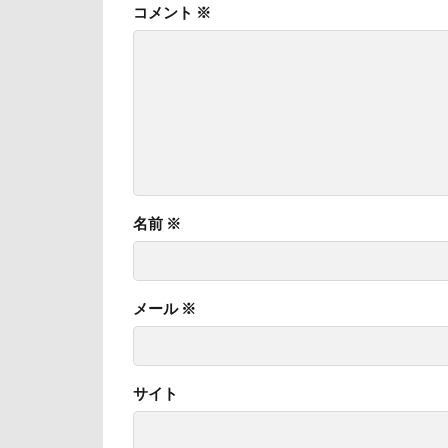
コメント
※
日向ぼっこ
旭日丘湖畔緑地
旅館
方言
文太くん
梅百花園
松本市
月
未来ちゃん
名前
※
極上牛のスペア
怒られる5秒前
メール
※
心臓病の薬
弱点
成田
抱っこ紐
サイト
戦利品
手
扇雀飴本舗