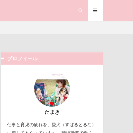
沖縄県
公園
毛玉
ボルタワー
事
海岸
海浜公園
浅間牧場茶屋
プロフィール
ド
なんちゃって
ック天国
ぐり
動物殺処分ゼロ
らなそう
働くおじさん
ん
吉野家
めはるの里
取り込み中
たまき
ゆちゃん
仕事と育児の疲れを、愛犬（すばるとるな）
り
北軽井沢
に癒してもらっています。 時短勤務で働く