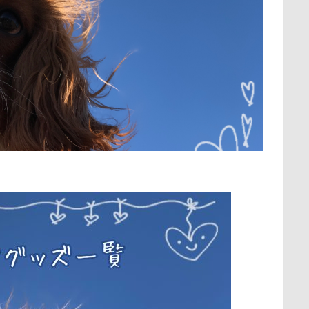
理学
ひっぱりっこ
ひきこもり
ばる2才
はなとしっぽ
保水効果
名刺
三王山ふれあい公園
丘を越えて
世界
ののくん
だいふくちゃん
そば処 夢の舎
ぶーちゃん（Ble
不貞寝
下野市
上越市
上尾市
三陸復興国立公園
すけろくくん
しろいぬカフェ
しょーたくん
しまホイ
中年サラリーマン
三井アウトレットパーク
万座毛
万が一の
さすけくん
さくらちゃん
さいたま市
ご褒美
すっと
ィーナスフォート
ヴィンテージ
ワークショップ
ワンピース
ごみ好き
ごちそう
こまざわフルーツファーム
この顔
中瀬公園
來夢（らいむ）ちゃん
代々木公園ドッグラン
ここちゃん
ここあちゃん
こいずみ動物病院
すすきちゃん
メント
体重
体調不良
佐久穂町
似顔絵師なつき
すばるん卓上カレンダー
せくし～
ずぼら
すーぱーひ
休日の朝
仰向け抱っこ
代々木公園
串カツ田中 北千住店
すばる父
すばる母
すばる棚
すばる号
すばる兄弟
クッション
二足立ち
二等辺三角形
二度寝
予定
すばるなクローゼット
すばるちゃん
すばる9才
すばる7才
乗鞍高原
主張
同胎兄弟
名刺入れ
ワンコ店内OK
すばる4才
すばる3才
すばる2才
すばる1才
ぶなの湯
射水市
寝顔
寝起き
寝相
寝床
寝坊助
富
アゴ
アプリ
アビーちゃん
アネラ
アニマルコミ
布施町
富山市
富士見高原
富士見町
富士見公園
プ
アニマルオブジェ
アトリエワフ
アトリエイマージュ
ド
富士吉田市
富士すばるランド
家宝
小布施ドッグラ
ルダー
アミーゴ ワン カフェ
アクリル
アクセサリー
ア
ン
山梨県
巾着田
川越市
川口市
川
嵐山町
アウトレット
アウトドア
アイリスオーヤマ
アイムス
岳くん
岩畳
山梨市
小松菜
山北町
山中湖村