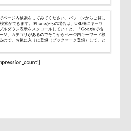
Instagram
HOUDY
KONG
HondaCars
HOLIDAY C
ー牧場
マサラちゃん
マグノリア棟
マグカップ
マウン
ANA
Hi Meg
HARIO ハリオ ワンプレおやつキット
HARE
ド
ボート
マイクロビーズクッション
マイクロバブル
でページ内検索をしてみてください。パソコンからご覧に
検索ができます。iPhoneからの場合は、URL欄にキーワ
GW
Konaちゃん
LDソファー
gacco
MTシリーズ
ポテチくん
ポチくん
ポストカード
ポケモンGO
ポ
ルダウン表示をスクロールしていくと、「Googleで検
OASIS
Noaちゃん
Nikon
Nicoちゃん
Naluちゃん
ージ」カテゴリがあるのでそこからページ内キーワード検
ペットショップ
マリンちゃん
フルーツトマト狩り
ブル
るので、お気に入りに登録（ブックマーク登録）して、と
My Talking Pet
MOON STAR石鹸
LEVORG
MC-VKS8
ブリキ看板
ブランチ
ブラッシング
ブラタン
フワフ
nasonic
mayhanaさん
Marque Blanc
MANDARINE BROTH
フリーマーケット
ブレスレット
フリーステッチ free stitch
ー
LUCIAちゃん
LIPPLE LASER
LINEスタンプ
LIMONE
pression_count’]
ちゃん
フランソワーズくん
フランちゃん
フセ
フクロ
eTeMo
Andycafe
Bonitoくん
Bleu Bleuet
BLENHEIM
フォトツアー
ブレアちゃん
ブレンハイム
ペットグラ
け
BBQ
awa hour
APO
annちゃん
Anelaくん
ペットのおうち
ペットと泊まる陽だまり
ベンくん
ベラ
ambient lounge
ALPHA ICON
AirBuggy for Dog
ベストショット
ヘンリーくん
ヘソ天
プーラニアン
ブ
（エアバルーン）
4コマ漫画
365カレンダー
24-70f2.8
1
プレサーモC-25
プレアデス星団
プルバックハトカー
プリ
afe Marcus
festaくん
DOG DEPT
FABIA
DQX
プライスレス
ププくん
プイネちゃん
ブロンズ像
FETCH!
Doggy Box
DOGdog展
DOGDEPT
DogCat
ワンコクッキー
ルチアちゃん
レインコート
RDEN 軽井沢
DOG DEPT GARDEN HOTEL軽井沢
DELL
CAF
ーデンひめはるの里
レイちゃん
ルークくん
ルビーちゃん