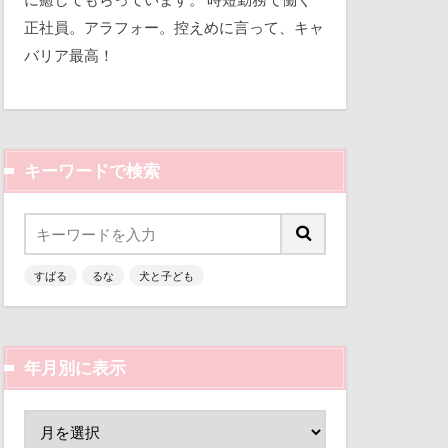
はなちゃん
平和
正社員。アラフォー。控えめに言って、キャ
ndyくん）
バリア最高！
三瓶くん
しずくちゃん
備え
七夕
ぼけ
が好き
キーワードで検索
すばる0才
似顔絵
ーろー
人形
すばるの家
乳歯
すばる6才
すばる
るな
犬と子ども
富山環水公園
ほうとう
津市
富山県
ュニケーター
富士河口湖町
年月別に表示
アジリティ
ン
小春ちゃん
クアライン
嵐山渓谷
アイス
山中湖