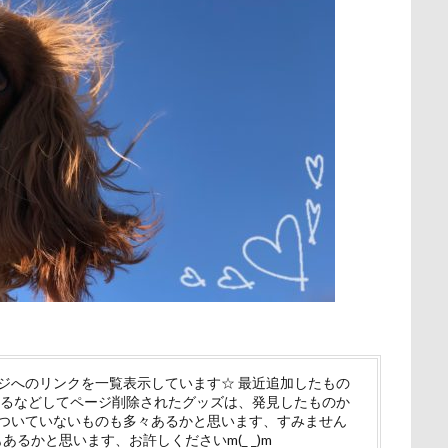
アメリカンコッカー
わん宿うの浜館
アンジェロくん
イチ
展望台
屋内ドッグラン
居酒屋
小谷流の里ドギーズアイラン
ョップ
アールくん
アート
アーキくん
アンバサダー
宮城県
室内遊び
名前の由来
土手
夕陽
夏対策
アンジェリーナちゃん
アリスちゃん
アンちゃん
アレ
埼玉県
地震
土田トレーナー
国営武蔵丘陵森林公園
アルファアイコン
アルトくん
アルジェントくん
アル3才
の湖畔公園
困惑顔
噛み噛み
哀愁
吾妻郡
吹き出
ル0
アイちゃん
わんダフルネイチャーヴィレッジ
ほうとう
護市
夕食
多頭飼い記念日
室内トレーニング
天空の遊
よくばり
よきにはからえ
ゆずちゃん
ゆきちゃん
も
宝登山
宇宙犬スヌード
宇宙兄弟
子犬のワルツ
嬬恋
もってこい
めいちゃん
みちのくファーム
まろくん
奇跡体験！アンビリーバボー
太閤山ランド
天狗山プレイラン
まるで敷物
まるくん
まめちゃん
まなちゃん
ます
大脱出
大福
大物説
大満足
大島屋
大宮区
まいたけちゃん
ぽーくん
よもぎくん
りえちゃん
愛ちゃん
ワンコ御節
ワンコプレート
年賀状
ペロペロ
わんちゃんの広場
ろう人形
ろいくん
れんちゃん
る
ホタルイカ
ホタルちゃん
ホクロ
ペーターくん
るな父
るな母
るな先生
るな7才
りかちゃん
るな
ランシェ草津
ペンション
ペロリンチョ
ペロちゃん
ボ
な3才
るな2才
るな1才
るな0才
るな
りょうく
ペディ(PEDI)
ペット用バスタブ
ペット名刺
ペット同伴
ジへのリンクを一覧表示しています☆ 最近追加したもの
するなどしてページ削除されたグッズは、発見したものか
パーク
くるみちゃん
イヌクロ夏祭り
HUGGY BUDDY'S
ペットボトル
ペットプロフ
ペットパラダイス
ボケ
ボ
ついていないものも多々あるかと思います、すみません
OKER's TOWN
John’s Background Switcher
jmooc
iPhone
もあるかと思います、お許しくださいm(_ _)m
tstages）
マウントジーンズ
マミーちゃん
ママ実家