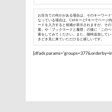
INU-CLOSET
マテ
マザ
HIWAHIWA OH
マイフリーガー
お目当ての何かがある場合は、そのキーワード
なっている場合は、CtrlキーとFキーでページ内
g​e​l​a​t​o​ ​p​i​q​u​e​
マァムちゃん
ードを入力すると候補が表示されますが、そのプ
PENNY LANE
索」や「ブックマークと履歴」の後に「このペ
ペットドック
索をしてみてください。また、随時追加してい
M・U SPORTS
ブリーダー
きどき見に来ていただけると嬉しいです。
MC-SBU840K. Pa
フレキシリード
M'sふぁくとり
[dfads params=’groups=377&orderby=im
フランソワーズ
FlashAir
P
フォトフレーム
BISTRO うしす
ペットカート
BUBBLEBOO
ベランダ
Air Balloon
プレゼント
Bright.D
C
プリシアちゃん
DOGRUN+CAFE 
マリーちゃん
DOG DEPT GA
レイクウッズガ