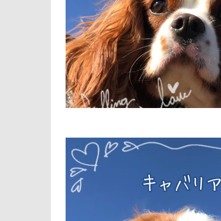
ひとと動物の心
倶利伽羅峠
はじめまして
世界の名犬牧場
ご褒美オヤツ
三峯神社
さむおくん
一発芸
ヴ
ごんたろうくん
中島フィールズ
こそどろ部
作品レビューコ
せんたろうくん
似たもの父子
すももちゃん
人をダメにする
すばる10才
九十九里浜
すばる5才
小太郎くん
くんくんゲーム
富山湾
小
アニマルキャッ
富士急ハイラン
アクリルキーホ
室内遊びレッス
アキラくん
島忠ホームズ