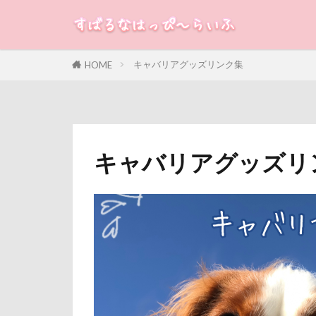
焼き芋
炭
沖縄旅行
すばる
るな
犬
残像
河津
キャバリアグッズリンク集
HOME
横浜港
横
カテゴリー
滑川市
湯
海洋博公園
浅間牧場
タグ
キャバリアグッズリ
フィラリア症検
100円ショップ
なっちゃん
冷蔵庫
冷
どっちだ？
八重桜
八
つまらない
傘
健康チ
ちくわちゃん
叱れない
ぶちゃいく
取りあい
ふなっしー
千里浜なぎさド