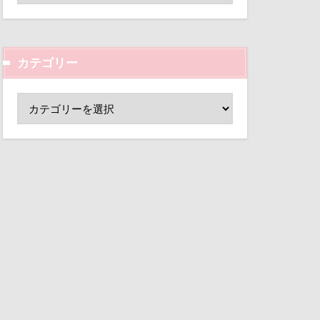
ゴ
イケメン
ド
小芝風花
アンディくん
変顔
壁紙
ルギー
カテゴリー
外耳炎
アル2才
し皿
君津市
 富士の茶屋
覧カート
んじゃくん
村
りあん君
ド
夢の島
の寿し
大宮公園
わんコレ
るちゃん
ペンダント
6才
るな5才
サボサ
ん
りっくん
可飲食店
Kapua
タンちゃん
INUQLO-Z
マハロちゃん