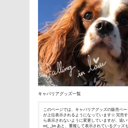
アポロくん
山下公園
イオンペットシ
小矢部市
アンジーちゃん
壁
増税前
アルマくん
国営みちのく杜
アル0才
ア
吐いた
名
まんじゅう
実はすごい
ももちゃん
妖怪アンテナ
まるるちゃん
天然記念物
まさむねくん
大和町
夢
るなちゃん
ホームセンター
キャバリアグッズ一覧
るな祖母
ペンション・ブ
るな4才
る
ペニーレイン
このページでは、キャバリアグッズの販売ペー
が上位表示されるようになっています☆ 完売
ぐんまフラワー
ペット可
ら表示されないように変更していますが、追い
JOYくん
J
m(_ _)m あと、重複して表示されているグッズ
ペットステージ（Pe