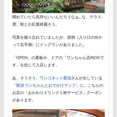
大宮区
大宮公園
大和町
夢愛ちゃん
ワ
年賀状
ペロペロ
ホームセンター
ホタルイカ
晴れていたら気持ちいいんだろうなぁ…な、テラス
ペーターくん
ペンダント
ペンション・ブランシェ
席。秋とか紅葉綺麗そう。
ペロリンチョ
ペロちゃん
ボサボサ
ペニーレ
ペット用バスタブ
ペット名刺
ペット同伴可飲食店
写真を撮り忘れていましたが、逆側（入り口の向か
って右手側）にドッグランがありました。
ペットボトル
ペットプロフ
ペットパラダイス
ペットステージ（Petstages）
マウントジーンズ
マ
「OPEN」の看板や、ドアの「ワンちゃん店内OKで
マハロちゃん
マテ
マザー牧場
マサラちゃん
す」を信じて入店します。
マグカップ
マウントジーンズ那須
マイフリーガー
あ、そうそう、
ワンコネット那須
さんが出している
マイクロビーズクッション
マイクロバブル
マイク
「
那須 ワンちゃんとおでかけマップ
」に、こちらの
ポテチくん
ポチくん
ポストカード
ポケモンG
お店の「おかわりドリンク１杯サービス」クーポン
ペットドック
ペットショップ
マリンちゃん
があります。
ブルブル
ブリーダー
ブリキ看板
ブランチ
フワフワ
フレブル
フレキシリード
フリーマ