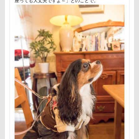
座っても大丈夫ですよ～」とのことで。
群馬県
紅梅
美術館
羊毛フェルト
置物
細工蒲鉾
紬くん
紫陽花
紋次郎くん
紅
石巻市
長野北部旅行
青木町公園
震災
集合写真
階段
長野県
長野原町
長瀞屋
長持ちオヤツ
長友心平
鐘
銀行印
銀座
鈴木福
野菜ジャーキー
里山ドッグランサム
那須高原SA
飾り毛
鼻
鵜の浜海岸
鳩
鬼押出し園
駄々コネ
首里城
館林市
飼
飯山市
食欲魔人
食器
食事風景
食べ渋
願い事メーカー
願い事
里山
那須町
袴
赤ちゃん
貸し切り温泉
豆キャッチ
譲渡会
誤飲
誕生日
試着
診察台
越谷市
記
親戚探し
親ばかフィルター
視線の先
見返り
西丹沢
西の河原公園
赤壁
足立区
那須