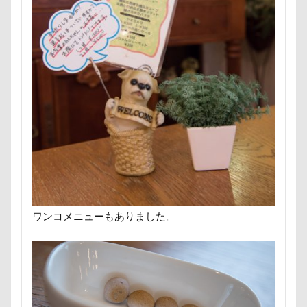
ロールクッション
ロープウェイ
ロープ
ロー
ローアングル撮影
ロンくん
ロッテちゃん
レ
ロックハート城
ロックオン
ロゴ
ロウバイ園
レヴォーグ
レディくん
レジーナ
リッチェル
マロンちゃん
ムムちゃん
モコちゃｎ
モコち
モカくん
メンテナンス
メレンゲの気持ち
メ
メリーゴーラウンド
メイフェアちゃん
ムサシくん
ミレーちゃん
ミレちゃん
ミルクちゃん
ミル
ミラーレス一眼レフ
ミラちゃん
ミックス犬
マンスリーフォト
モデル
モナカちゃん
リカ
ワンコメニューもありました。
ラガーシャツ風ニット
ラヴィちゃん
ラントくん
ラランくん
ララちゃん
ラディちゃん
ラテく
ライラちゃん
モネちゃん
ライムちゃん
ライ
ヨーゼフくん
ヨギボー
ユニオンジャックポロ