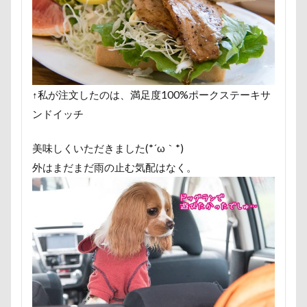
すばる4才
すばる3才
すばる2才
すばる1才
くんくんゲーム
アゴ
アプリ
アビーちゃん
アニマルコミュニケーター
アニマルキャップ
アニ
アトリエイマージュ
アジリティ
アクリルキーホル
↑私が注文したのは、満足度100%ポークステーキサ
アクリル
アクセサリー
アクアライン
アキラ
ンドイッチ
アウトドア
アイリスオーヤマ
アイムス
アイ
アメリカンコッカー
わん宿うの浜館
アンジェロく
美味しくいただきました(*´ω｀*)
イオンペットショップ
アールくん
アート
ア
外はまだまだ雨の止む気配はなく。
アンディくん
アンジーちゃん
アンジェリーナちゃ
アンちゃん
アレルギー
アルマくん
アルファ
アルジェントくん
アル3才
アル2才
アル0才
わんダフルネイチャーヴィレッジ
ほうとう 富士の茶屋
よきにはからえ
ゆずちゃん
ゆきちゃん
もん
もってこい
めいちゃん
みちのくファーム
ま