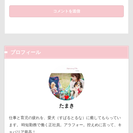
クゥくん
クッキーくん
スヌード
サンシェー
シフォンちゃん
シェンロンくん
シェリーちゃん
サンドイッチ
サンタパレード
サンタ
サンキ
サラリーマン
サラダバー
サラサラ
サマーニ
サマーちゃん
サツマイモ
サツキ
ササミジャ
シュウイチDOG
ゴンドラ
ジュンちゃん
スト
プロフィール
スツール
スターバックス
スキー
ジローラモ
ジョンソンタウン
ジョンくん
ジュンくん
シ
ジャンピングキャッチ
ジャックくん
ジグソーパズ
ジェイくん
シンクロ
シルバーウィーク
シル
ゴールデンウィーク
ゴッドハンド
クッキーちゃん
たまき
ケイくん
グラス
クールｘクールプラス
クー
クークチュール
クレオくん
クレアちゃん
ク
仕事と育児の疲れを、愛犬（すばるとるな）に癒してもらってい
ます。 時短勤務で働く正社員。アラフォー。控えめに言って、キ
ケルヒャー
クリスティーナちゃん
クリエイタース
ャバリア最高！