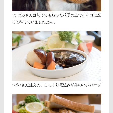
にゃんこ学園
たぷたぷ
ひめはるの里
ぶちゃ
ふーくん
ふわもこスヌード
ふろく
ふゆちゃ
↑すばるさんは与えてもらった椅子の上でイイコに座
ふくすけくん
ひんやり
ひまわり
ぬいぐるみ
って待っていましたよ～。
ひとと動物の心理学
ひっぱりっこ
ひきこもり
はなちゃん
はじめまして
ののくん
だいふく
ぶーちゃん（Blendyくん）
ご褒美オヤツ
すけろく
しょーたくん
しまホイ
しずくちゃん
さむお
さくらちゃん
さいたま市
ご褒美
すっとぼけ
ごみ好き
ごちそう
こまざわフルーツファーム
ここちゃん
ここあちゃん
こいずみ動物病院
せんたろうくん
すばるん卓上カレンダー
せくし～
↑パパさん注文の、じっくり煮込み和牛のハンバーグ
すーぱーひーろー
すももちゃん
すばる父
す
すばる号
すばる兄弟
すばるの家
すばる10才
すばるちゃん
すばる9才
すばる7才
すばる6才