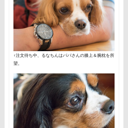
甚平
甘エビ
琥龍くん
琥珀ちゃん
琥太
焼き芋
炭火焼肉 船渡
模様替え
毛呂山町
沖縄県
沖縄旅行
沖縄サンプラザホテル
決定
水元公園
毛玉
残像
河津桜
歯磨き
樹脂粘土
横浜港シンボルタワー
横浜港
横浜
沖縄美ら海水族館
泡
火事
海岸
滑川市
↑注文待ち中、るなちんはパパさんの膝上＆腕枕を所
温泉
涼感バーセア
浸透印
海風
海浜公
望。
海ほたる
洗濯物
海の幸
海ちゃん
海
浅間牧場
浅間火山博物館
浅間大滝
流山市
フィラリア症検査
15-Fifteen-
となりのトトロ
なんちゃって
なっちゃん
なすがまま
なかよ
どアップ
どんぐり
どっちだ？
ととみちゃん
つまんない
つまらなそう
つまらない
つつじ
ちょーだいキャバリア
ちゃーくん
ちくわちゃん