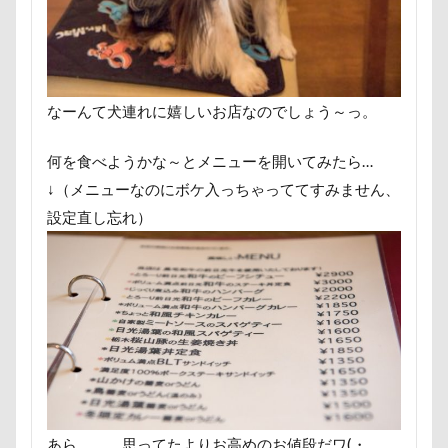
那須ゴンドラ
那須どうぶつ王国
那須とりっくあー
道満ドッグラン
道満ドッグプール
運転手
運
踊り
追いかけっこ
迷子札
近江屋
農家
軽井沢町 南軽井沢
軽井沢町
軽井沢旅行
軽井
なーんて犬連れに嬉しいお店なのでしょう～っ。
車
砂浜
石川県
引っ越し
日向ぼっこ
何を食べようかな～とメニューを開いてみたら…
春三くん
星野エリア
昇降テーブル
旭日丘湖
↓（メニューなのにボケ入っちゃっててすみません、
旧軽井沢森ノ美術館
日高市
日帰り入院
日光
設定直し忘れ）
方言
新潟県
新春ハッピースクラッチキャンペーン
文太くん
散歩
撮影会
暑さ対策
最敬礼
梨
梅百花園
梅
桜並木
桜
桃侍くん
柚稀（ゆずき）くん
枕
松本市
月チャーム
東京ビックサイト
東京April
来客
本部町
望くん
服
撮影テクニック
携帯ストラップ
忍者
成田ゆめ牧場
愛車
情報誌
恩納村
あら、、、思ってたよりお高めのお値段だワ(・