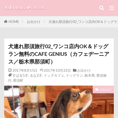
キーワード
HOME
お出かけ
犬連れ那須旅行02_ワンコ店内OK＆ドッグラン
すばる
るな
犬と子ども
カテゴリー
犬連れ那須旅行02_ワンコ店内OK＆ドッグ
ラン無料のCAFE GENIUS（カフェヂーニア
ス／栃木県那須町）
タグ
2017年8月15日
2017年10月22日
お出かけ
100円ショップ
写真パネル
前橋市
初詣
すばる5才
,
るな2才
,
ドッグカフェ
,
ドッグラン
,
栃木県
,
那須旅
出没！アド街ック天国
冷蔵庫
冷感ジェルマット
行
,
那須町
写真加工
公園
動物殺処分ゼロ
八重桜
お出かけ
優玖（はるく）くん
優しい
働くおじさん
傘
動物病院
保護犬
去勢手術
同胎
吉野家
叱るの忘れてシャッター切る
叱られた
口タプ