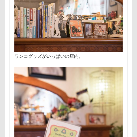
フリーステッチ free stitch
フリスビー
フランソワー
フランソワーズくん
フランちゃん
フセ
フク
フォトツアー
ブレアちゃん
ブレンハイム
ペ
ペットカート
ペットのおうち
ペットと泊まる陽だ
ベランダ菜園
ベランダ
ベストショット
ヘン
プーラニアン
ブレーメン
プレゼント
プレサー
ワンコグッズがいっぱいの店内。
プルバックハトカー
プリンちゃん
プリシアちゃん
ププくん
プイネちゃん
ブロンズ像
マリンく
ワンコクッキー
ルチアちゃん
レインコート
レイクウッズガーデンひめはるの里
レイちゃん
ル
ルビーくん
ルビー
ルナちゃん
ルナくん
ルイくん
リーフくん
リード
リース
リ
リュウくん
リビング
リディちゃん
レインド
リックくん
ロマニくん
ワル顔
ワクチン接種