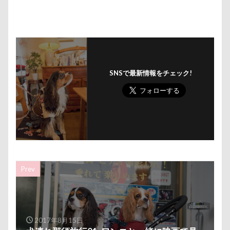
あおいちゃん
いえ～ぃ
あわわ
ありがとう
あすかちゃん
あごのせ
あくび
あきる野市
あいちゃん
WANS.tokyo
【細糸】マリンワッペン
α5100
ZIP
ZEN店長
ZAKKA SHOP LOOP
WithDog
With you Dog Vision
WITH ONE
イ
SNSで最新情報をチェック!
フィギュア
ディーンくん
トイレ
トイプード
デンコちゃん
デビュー
デニムくん
デックス
デイゴちゃん
ディーラー
トトミちゃん
ディ
テレビ鑑賞
テレビ
テラス席
テラスOK
テディベアミュージアム
テディベア
トイ・プード
Prev
ティーカップ
ドッグタイムレース
ドッグランキャ
ドッグプール
ドッグプリントロングスリーブTシャツ
ドッグパラダイス・フィフスアヴェニュー
ドッグデプト
ドッグタウン小豆沢
ドッグジャカードニットトップ
2017年8月15日