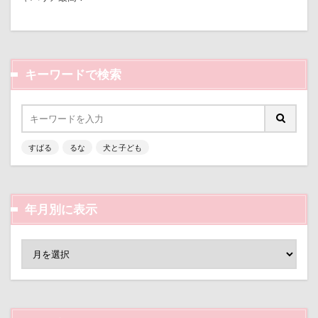
クララちゃん
クラシックカー博物館
クラシックカ
クッション
クッキー君
ケガ
ケンシロウくん
コタローくん
コンテスト
コング
コロンちゃ
キーワードで検索
コメちゃん
コムギくん
コナちゃん
コトラく
コソドロスヌード
ケージ
コソドロ
コスプレ
ココナラ
ココアちゃん
ココアくん
ココちゃ
ケーヨーデイツー
ケーヨーD2
鼻垂れ
すばる
るな
犬と子ども
検索
年月別に表示