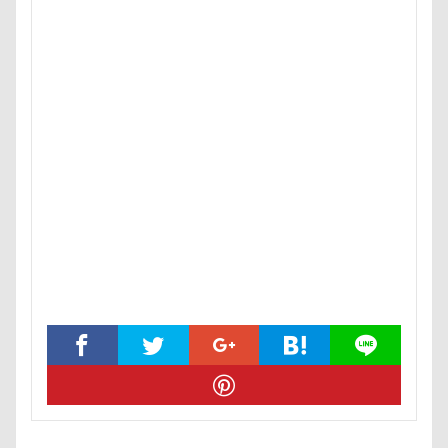
おもちゃ
おちゃし。
おすしちゃん
おしゃべ
おかみさん
え～っと？
うちの子記念日
お参
うしすけ
うさぎちゃん
いろりくん
いびき
いぬPHOTOフェスタ
いぬPHOTOピックアップ
いぬ
お兄ちゃん記念日
お友達
いちご狩り
お腹パ
くぅちゃん
ぎょんたくん
きなこちゃん
かり
お花見散歩
お花見
お花スヌード
お留守番
お正月写真
お昼寝
お散歩バッグ
お散歩
お客様
お嬢
お土産
いとこ
いちごちゃ
PRIMELAND ドッグランもろやま
SUBARU
W-03 
vivianちゃん
VANちゃん
Tシャツ
TOYOTA 
TOSHIBA
Surface Pro 4
StudioRitz
WANDAW
SONY
Simplers
SEL35F18
SA
RUBYち
RENZOちゃん
RAIN DOGS
wan
Wanday