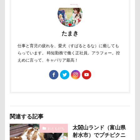
パソコン
パシャパシャドッグラン
パルスくん
パウポーズ
バーニーズ
バーディくん
バース
バンちゃん
バレンタイン企画
バレンタインくん
たまき
パレード
バッグ
ビートくん
ファーミネータ
ファッション
ピーチちゃん
ピーちゃん
ピン
仕事と育児の疲れを、愛犬（すばるとるな）に癒しても
らっています。 時短勤務で働く正社員。アラフォー。控
ピッツェリアオオサキ
ピカチュウ
ピカソくん
えめに言って、キャバリア最高！
パワースポット
ビビくん
ビスケちゃん
ビシ
ヒロアキくん
ヒメちゃん
ヒマラヤチーズ
ヒ
ヒゲ
パールちゃん
バルコニー用タイル
バス
ネクスガードスペクトラ
ノートパソコン
ノキアち
ノアちゃん
ネットワークカメラ
ネットカメラ
ネクタイ
ネクスガード スペクトラ
ハイジの里
関連する記事
ニュートロ ナチュラルチョイス
ニット
ニコちゃん
太閤山ランド（富山県
おともだち
ナナちゃん
ナツメちゃん
ナッキーくん
ナイ
射水市）でプチピクニ