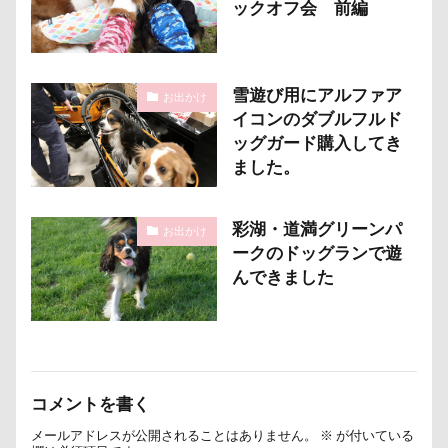
ックオフ会 前編
ハイタッチ
バスターミニキューブ
ハンコ
バ
バウンサー
バイ貝
ハーネス
ハードル
ハンナちゃん
ハンディモップ
ハロウィン
ハ
雪遊び用にアルファア
お出かけ
ハルニレテラス
ハルちゃん
ハニービー撮影会
イコンのダブルフルド
ハギーバディース
ハギレ
ハウススタジオMORGEN
ッグガード購入してき
ました。
ハウス
スリーショット
スマホケース
イブ
キャバリアパッケージ
キャバリアスタンプ
キャバ
彩湖・道満グリーンパ
お出かけ
キャバリアクラブ
キャバリアクッション
キャバリ
ークのドッグランで遊
キャバリアの森
キャバリアDAY
キャバリア
んできました
キャバリアフェスティバル
キメ顔
キッチン探検隊
ガーデニング
ガラス玉イベント
ガチャ
カレ
カラー
キャバリアパーティ
キャバリアフェスティバ
キャバ嬢テク
キーリング
キーホルダー
キュ
コメントを書く
キャンディ
キャリーバッグ
キャリーちゃん
メールアドレスが公開されることはありません。
※
が付いている