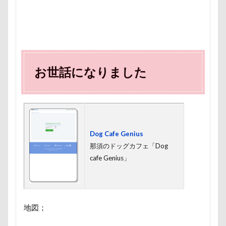
MC-VKS8200
MC-SBU840K. Panasonic
mayhana
MANDARINE BROTHERS
M'sふぁくとりー
LUCIA
LINEスタンプ
LIMONEちゃん
Grandir
FlashAi
Bonitoくん
Bleu Bleuet
BLENHEIM眞理
BIST
お世話になりました
awa hour
APO
annちゃん
Anelaくん
Am
ambient lounge
ALPHA ICON
AirBuggy for Dog
4コマ漫画
365カレンダー
24-70f2.8
1位
Cafe Marcus
festaくん
DOG DEPT
FABIA
Dog Cafe Genius
DOGRUN+CAFE FETCH!
Doggy Box
DOGdog展
那須のドッグカフェ「Dog
DogCat Cafe＆Shop パウ
DOG DEPT GARDEN 軽井沢
cafe Genius」
DOG DEPT GARDEN HOTEL軽井沢
DELL
CAFE SO
COROCO
COOLxCOOLplus
Compet milimili
Cocoちゃん
Cocoくん
cocoroちゃん
Caffarel
地図；
PICA秩父
くりりんちゃん
うぶちゃん
おもて