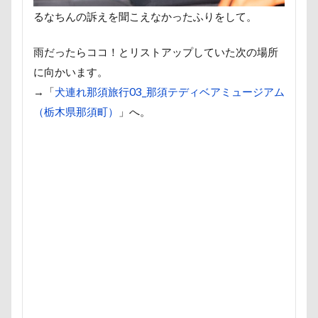
まるるちゃん
まるで敷物
まるくん
まめちゃ
るなちんの訴えを聞こえなかったふりをして。
ますの寿し
まさむねくん
まいたけちゃん
ぽ
雨だったらココ！とリストアップしていた次の場所
りえちゃん
わんコレ
るなちゃん
わんちゃん
に向かいます。
ろいくん
れんちゃん
るるちゃん
るな祖母
→「
犬連れ那須旅行03_那須テディベアミュージアム
るな先生
るな7才
りかちゃん
るな6才
（栃木県那須町）
」へ。
るな3才
るな2才
るな1才
るな0才
るな
ぐんまフラワーパーク
くるみちゃん
イヌクロ夏祭
Kapua
JOYくん
JOKER's TOWN
John’s Backg
iPhone
INUQLO-Z
INU-CLOSET
Instagram
HondaCars
HOLIDAY COFFEE
HIWAHIWA OHANA
HARIO ハリオ ワンプレおやつキット
HARE
HappyB
GW
Konaちゃん
LDソファー
gacco
MT
PENNY LANE
OASIS
Noaちゃん
Nikon
M・U SPORTS
My Talking Pet
MOON STAR石鹸