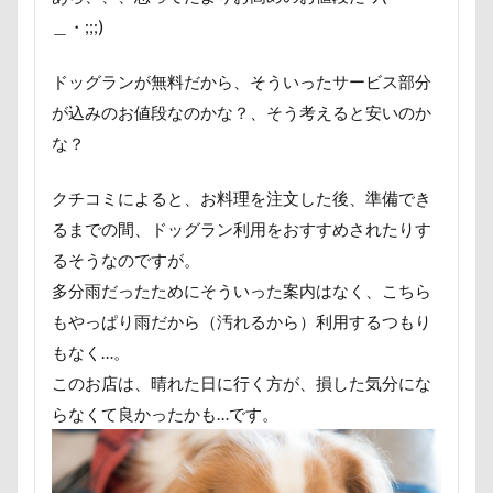
怒られる5秒前
怒らない
忘年会
心雑音
＿・;;;)
心配
心臓病の薬
心大朗くん
微速度撮影
ドッグランが無料だから、そういったサービス部分
彩湖・道満グリーンパーク
弱点
成田山
成田
が込みのお値段なのかな？、そう考えると安いのか
接触冷感
接待係
指輪
抱擁
抱っこ紐
な？
抜け毛取りクリーナー
抜け毛
手編みセーター
手作りスヌード
手作りゴハン
手作りケーキ
クチコミによると、お料理を注文した後、準備でき
扇雀飴本舗
所沢航空記念公園
所沢市
房総
るまでの間、ドッグラン利用をおすすめされたりす
るそうなのですが。
短冊に願いごと書いったー
犬の系統図
猫
独
多分雨だったためにそういった案内はなく、こちら
犬用御節
犬用ケーキ
犬歯
犬服
犬旅本
もやっぱり雨だから（汚れるから）利用するつもり
犬と泊まれる宿
玉ボケ
犬から訊いた「お留守番のス
もなく…。
特集
特等席
牛革鑑札入れ
牛乳屋
片足
このお店は、晴れた日に行く方が、損した気分にな
焼肉
獣医
王様風
無線LAN搭載SDHCカード
らなくて良かったかも…です。
着物
真剣
看板犬
目黒区
皮膚
百均
疲れた
玲凰（れおん）くん
異父姉妹
異母兄