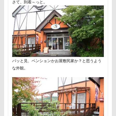
さて、到着～っと。
小布施町
富山市
富士見高原
富士見町
富士急ハイランド
富士吉田市
富士すばるランド
小春ちゃん
室内遊びレッスン
山梨県
巾着田
川
嵐山町
嵐山渓谷
島忠ホームズ
岳く
小松菜
山北町
山中湖村
山中湖
山下公
屋内ドッグラン
居酒屋
小谷流の里ドギーズアイラ
小矢部市
宮城県
室内遊び
名前の由来
パッと見、ペンションかお屋敷民家か？と思うよう
変顔
壁紙
壁
増税前
埼玉県
地震
な外観。
国営武蔵丘陵森林公園
外耳炎
国営みちのく杜の湖
噛み噛み
哀愁
吾妻郡
吹き出し皿
君津
夕食
多頭飼い記念日
室内トレーニング
天空
宝登山
宇宙犬スヌード
宇宙兄弟
子犬のワル
妖怪アンテナ
奇跡体験！アンビリーバボー
太閤山
夢の島
天然記念物
大脱出
大福
大物説