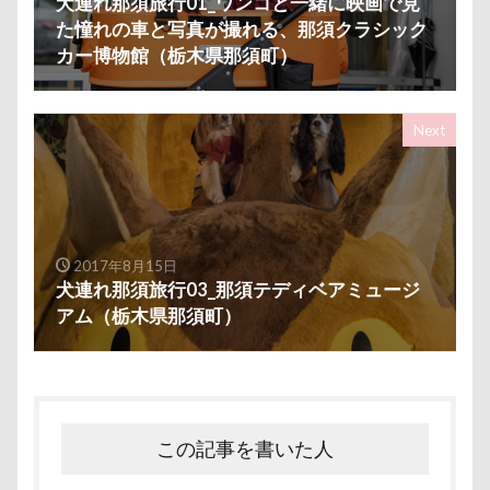
犬連れ那須旅行01_ワンコと一緒に映画で見
トレーニング
トレッキング
トレジャーガーデン
た憧れの車と写真が撮れる、那須クラシック
トリックアート
トラクター
トライカラー
テ
カー博物館（栃木県那須町）
ドッグリゾート Woof
タイムプラス
ダンくん
ダッシュ
ターン
タンポポ
タロタンちゃん
Next
タイムトライアル
チェルシーちゃん
ソラくん
ソフトエアーカラフルメッシュハーネス
ソファー
セデッテかしま
スープ
スーパービバホーム三郷店
ツツジ
チャーム類
ツイテ
チワワ
チロ
2017年8月15日
犬連れ那須旅行03_那須テディベアミュージ
チョコ君
チョコちゃん
チョコくん
チューリ
アム（栃木県那須町）
チャームポイント
チキンソーセージ
チャーくん
チャリティー
チャリティ
チャックくん
チャ
チップくん
チックン
チキンミートローフ
ド
スリング
パスタくん
パヤ毛
パブロくん
この記事を書いた人
パピーパーティ
パピー
パパ実家
パパ大好き