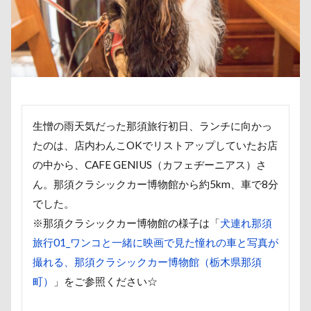
取りあい
博物館
北海道直送
南相馬鹿島SA
千里浜なぎさドライブウェイ
千葉県
千本松牧場
北軽井沢
倶利伽羅峠
保水効果
名刺
三
丘を越えて
世界平和
世界の名犬牧場
不貞寝
上尾市
三陸復興国立公園
三瓶くん
三峯神社
三井アウトレットパーク
万座毛
万が一の備え
生憎の雨天気だった那須旅行初日、ランチに向かっ
ヴィーナスフォート
ヴィンテージ
ワークショップ
たのは、店内わんこOKでリストアップしていたお店
の中から、CAFE GENIUS（カフェヂーニアス）さ
中島フィールズ
中瀬公園
來夢（らいむ）ちゃん
ん。那須クラシックカー博物館から約5km、車で8分
作品レビューコメント
体重
体調不良
佐久穂
でした。
似顔絵
似たもの父子
休日の朝
仰向け抱っこ
※那須クラシックカー博物館の様子は「
犬連れ那須
串カツ田中 北千住店
人形
人をダメにするクッショ
旅行01_ワンコと一緒に映画で見た憧れの車と写真が
二等辺三角形
二度寝
予定
乳歯
九十九
撮れる、那須クラシックカー博物館（栃木県那須
同胎兄弟
名刺入れ
ワンコ店内OK
富山環水公
町）
」をご参照ください☆
寝顔
寝起き
寝相
寝床
寝坊助
富津