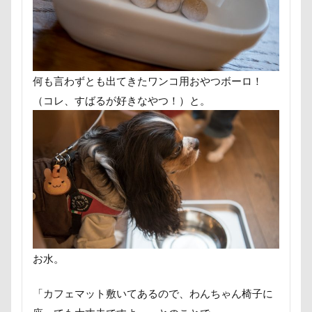
ユウくん
モンブラン
モモちゃん
常磐道
フォトコンテスト
芝桜
苺ちゃん
英国淑女
花闊歩
花菖蒲
花の里
花
芦田愛菜
舎人公園ドッグラン
舎人公園
舌出し
自業自
何も言わずとも出てきたワンコ用おやつボーロ！
腕枕
脱出
能登
茂原市
茨城県
胡桃
（コレ、すばるが好きなやつ！）と。
蛇口
蘭ちゃん
藤田りか子
薔薇
蕨駅
蓼科 茶花茶花
蓮田市
葛飾区
茶太郎くん
萌華ちゃん
萌ちゃん
菜の花
草津温泉
茶屋
胸の飾り毛
育成
被り物
立山町
米沢牛ステーキレストラン un
節分
筑西市
等
笑顔
立山連峰
空腹
糸満市
移動中
福島県
神社
神奈川県
砺波市
破壊王
お水。
肘掛けスタイル
羽咋市
肉菜工房 うしすけ 台場店
「カフェマット敷いてあるので、わんちゃん椅子に
肉球ハーネス
肉球
耳掃除嫌い
耳掃除