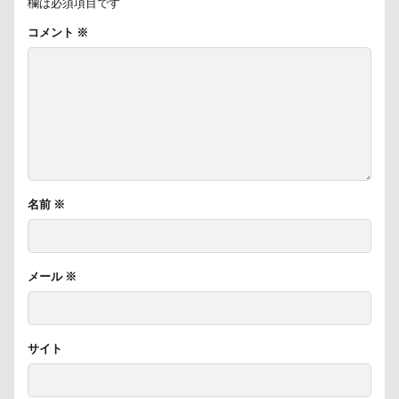
欄は必須項目です
キャバレンタイン
キャバリアブランケット
キャバ
コメント
※
キャバリア風鈴
キャバリア白書
キャバリア特集号
キャバリア本
キャバリア服
キャバリアレスキュー
キャバリアミーティング2018
キャバリアミーティング
クゥ君
ウォーターエース
エクシーガ
エアー
ウブちゃん
ウッドチップ
ウッドスティック
ウォータートレッキング
ウェルカムドッグ
エルく
名前
※
ウィルくん
イーノの森
インテリア
インターペ
イングランド代表キャバリアーズユニフォーム
イルカ
エナジーロープ
エルちゃん
カファレル
オヤ
メール
※
カヌチャベイホテル ＆ ヴィラズ
カドラー
カトラリ
オープンカー
オーナメント
オーダーメイド
サイト
エルマーくん
オモチャ
オムライス
オブジェ
オスワリ
オクラ
オキちゃん劇場
エヴァちゃ