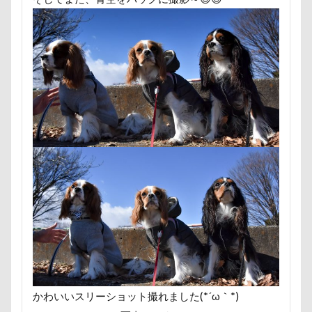
あおいちゃん
いえ～ぃ
あわわ
ありがとう
あすかちゃん
あごのせ
あくび
あきる野市
あいちゃん
WANS.tokyo
【細糸】マリンワッペン
α5100
ZIP
ZEN店長
ZAKKA SHOP LOOP
WithDog
With you Dog Vision
WITH ONE
イ
フィギュア
ディーンくん
トイレ
トイプード
デンコちゃん
デビュー
デニムくん
デックス
デイゴちゃん
ディーラー
トトミちゃん
ディ
テレビ鑑賞
テレビ
テラス席
テラスOK
テディベアミュージアム
テディベア
トイ・プード
ティーカップ
ドッグタイムレース
ドッグランキャ
ドッグプール
ドッグプリントロングスリーブTシャツ
ドッグパラダイス・フィフスアヴェニュー
ドッグデプト
かわいいスリーショット撮れました(*´ω｀*)
ドッグタウン小豆沢
ドッグジャカードニットトップ