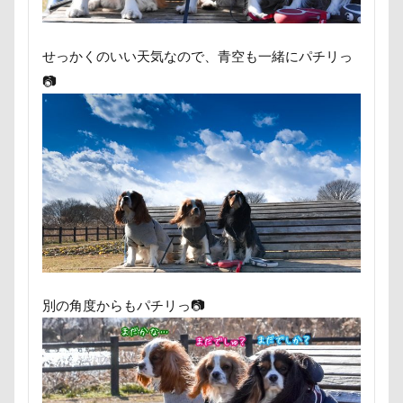
MC-VKS8200
MC-SBU840K. Panasonic
mayhana
MANDARINE BROTHERS
M'sふぁくとりー
LUCIA
せっかくのいい天気なので、青空も一緒にパチリっ
LINEスタンプ
LIMONEちゃん
Grandir
FlashAi
📷
Bonitoくん
Bleu Bleuet
BLENHEIM眞理
BIST
awa hour
APO
annちゃん
Anelaくん
Am
ambient lounge
ALPHA ICON
AirBuggy for Dog
4コマ漫画
365カレンダー
24-70f2.8
1位
Cafe Marcus
festaくん
DOG DEPT
FABIA
DOGRUN+CAFE FETCH!
Doggy Box
DOGdog展
DogCat Cafe＆Shop パウ
DOG DEPT GARDEN 軽井沢
DOG DEPT GARDEN HOTEL軽井沢
DELL
CAFE SO
別の角度からもパチリっ📷
COROCO
COOLxCOOLplus
Compet milimili
Cocoちゃん
Cocoくん
cocoroちゃん
Caffarel
PICA秩父
くりりんちゃん
うぶちゃん
おもて