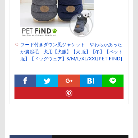
クララちゃん
クラシックカー博物館
クラシックカ
クッション
クッキー君
ケガ
ケンシロウくん
コタローくん
コンテスト
コング
コロンちゃ
コメちゃん
コムギくん
コナちゃん
コトラく
コソドロスヌード
ケージ
コソドロ
コスプレ
フード付きダウン風ジャケット やわらかあった
か裏起毛 犬用【犬服】【犬 服】【冬】【ペット
ココナラ
ココアちゃん
ココアくん
ココちゃ
服】【ドッグウェア】S/M/L/XL/XXL[PET FIND]
ケーヨーデイツー
ケーヨーD2
鼻垂れ
検索