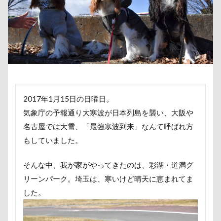
取りあい
博物館
北海道直送
南相馬鹿島SA
千里浜なぎさドライブウェイ
千葉県
千本松牧場
北軽井沢
倶利伽羅峠
保水効果
名刺
三
丘を越えて
世界平和
世界の名犬牧場
不貞寝
上尾市
三陸復興国立公園
三瓶くん
三峯神社
三井アウトレットパーク
万座毛
万が一の備え
2017年1月15日の日曜日。
ヴィーナスフォート
ヴィンテージ
ワークショップ
気象庁の予報通り大寒波が日本列島を襲い、大阪や
中島フィールズ
中瀬公園
來夢（らいむ）ちゃん
名古屋では大雪、「最強寒波到来」なんて呼ばれ方
作品レビューコメント
体重
体調不良
佐久穂
もしていました。
似顔絵
似たもの父子
休日の朝
仰向け抱っこ
串カツ田中 北千住店
人形
人をダメにするクッショ
そんな中、我が家がやってきたのは、彩湖・道満グ
リーンパーク。埼玉は、寒いけど晴天に恵まれてま
二等辺三角形
二度寝
予定
乳歯
九十九
した。
同胎兄弟
名刺入れ
ワンコ店内OK
富山環水公
寝顔
寝起き
寝相
寝床
寝坊助
富津