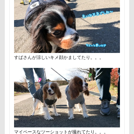
にゃんこ学園
たぷたぷ
ひめはるの里
ぶちゃ
ふーくん
ふわもこスヌード
ふろく
ふゆちゃ
ふくすけくん
ひんやり
ひまわり
ぬいぐるみ
ひとと動物の心理学
ひっぱりっこ
ひきこもり
はなちゃん
はじめまして
ののくん
だいふく
ぶーちゃん（Blendyくん）
ご褒美オヤツ
すけろく
すばさんが涼しいキメ顔かましてたり。。。
しょーたくん
しまホイ
しずくちゃん
さむお
さくらちゃん
さいたま市
ご褒美
すっとぼけ
ごみ好き
ごちそう
こまざわフルーツファーム
ここちゃん
ここあちゃん
こいずみ動物病院
せんたろうくん
すばるん卓上カレンダー
せくし～
すーぱーひーろー
すももちゃん
すばる父
す
すばる号
すばる兄弟
すばるの家
すばる10才
すばるちゃん
すばる9才
すばる7才
すばる6才
マイペースなツーショットが撮れてたり。。。