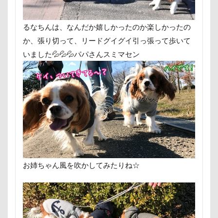
怒られる5秒前
怒らない
忘年会
心雑音
心配
心臓病の薬
心大朗くん
微速度撮影
るなちんは、なんだか嬉しかったのか楽しかったの
彩湖・道満グリーンパーク
弱点
成田山
成田
か、張り切って、リードグイグイ引っ張って歩いて
接触冷感
接待係
指輪
抱擁
抱っこ紐
いました💦💦💦パパさんスミマセン
抜け毛取りクリーナー
抜け毛
手編みセーター
手作りスヌード
手作りゴハン
手作りケーキ
扇雀飴本舗
所沢航空記念公園
所沢市
房総
短冊に願いごと書いったー
犬の系統図
猫
独
犬用御節
犬用ケーキ
犬歯
犬服
犬旅本
犬と泊まれる宿
玉ボケ
犬から訊いた「お留守番のス
特集
特等席
牛革鑑札入れ
牛乳屋
片足
お姉ちゃん風を吹かしてみたりね☆
焼肉
獣医
王様風
無線LAN搭載SDHCカード
着物
真剣
看板犬
目黒区
皮膚
百均
疲れた
玲凰（れおん）くん
異父姉妹
異母兄