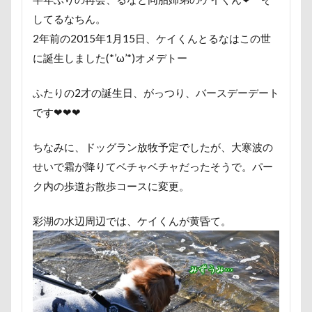
大宮区
大宮公園
大和町
夢愛ちゃん
ワ
してるなちん。
年賀状
ペロペロ
ホームセンター
ホタルイカ
2年前の2015年1月15日、ケイくんとるなはこの世
ペーターくん
ペンダント
ペンション・ブランシェ
に誕生しました(*’ω’*)オメデトー
ペロリンチョ
ペロちゃん
ボサボサ
ペニーレ
ふたりの2才の誕生日、がっつり、バースデーデート
ペット用バスタブ
ペット名刺
ペット同伴可飲食店
です❤❤❤
ペットボトル
ペットプロフ
ペットパラダイス
ペットステージ（Petstages）
マウントジーンズ
マ
ちなみに、ドッグラン放牧予定でしたが、大寒波の
マハロちゃん
マテ
マザー牧場
マサラちゃん
せいで霜が降りてベチャベチャだったそうで。パー
ク内の歩道お散歩コースに変更。
マグカップ
マウントジーンズ那須
マイフリーガー
マイクロビーズクッション
マイクロバブル
マイク
彩湖の水辺周辺では、ケイくんが黄昏て。
ポテチくん
ポチくん
ポストカード
ポケモンG
ペットドック
ペットショップ
マリンちゃん
ブルブル
ブリーダー
ブリキ看板
ブランチ
フワフワ
フレブル
フレキシリード
フリーマ