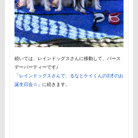
パソコン
パシャパシャドッグラン
パルスくん
パウポーズ
バーニーズ
バーディくん
バース
バンちゃん
バレンタイン企画
バレンタインくん
パレード
バッグ
ビートくん
ファーミネータ
ファッション
ピーチちゃん
ピーちゃん
ピン
ピッツェリアオオサキ
ピカチュウ
ピカソくん
続いては、レインドッグスさんに移動して、バース
パワースポット
ビビくん
ビスケちゃん
ビシ
デーパーティーです♪
ヒロアキくん
ヒメちゃん
ヒマラヤチーズ
ヒ
「
レインドッグスさんで、るなとケイくんの2才のお
ヒゲ
パールちゃん
バルコニー用タイル
バス
誕生日会☆
」に続きます。
ネクスガードスペクトラ
ノートパソコン
ノキアち
ノアちゃん
ネットワークカメラ
ネットカメラ
ネクタイ
ネクスガード スペクトラ
ハイジの里
ニュートロ ナチュラルチョイス
ニット
ニコちゃん
ナナちゃん
ナツメちゃん
ナッキーくん
ナイ