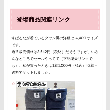
クゥくん
クッキーくん
スヌード
サンシェー
シフォンちゃん
シェンロンくん
シェリーちゃん
登場商品関連リンク
サンドイッチ
サンタパレード
サンタ
サンキ
サラリーマン
サラダバー
サラサラ
サマーニ
サマーちゃん
サツマイモ
サツキ
ササミジャ
すばるなが着ているダウン風の洋服は↓のXXLサイズ
シュウイチDOG
ゴンドラ
ジュンちゃん
スト
です。
スツール
スターバックス
スキー
ジローラモ
通常販売価格は3,542円（税込）だそうですが、いろ
ジョンソンタウン
ジョンくん
ジュンくん
シ
んなところでセールやってて（下記楽天リンクで
も）、私が買ったときは1着1,000円（税込）×2着＋
ジャンピングキャッチ
ジャックくん
ジグソーパズ
送料でゲットしました。
ジェイくん
シンクロ
シルバーウィーク
シル
ゴールデンウィーク
ゴッドハンド
クッキーちゃん
ケイくん
グラス
クールｘクールプラス
クー
クークチュール
クレオくん
クレアちゃん
ク
ケルヒャー
クリスティーナちゃん
クリエイタース