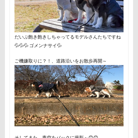
おもちゃ
おちゃし。
おすしちゃん
おしゃべ
おかみさん
え～っと？
うちの子記念日
お参
うしすけ
うさぎちゃん
いろりくん
いびき
いぬPHOTOフェスタ
いぬPHOTOピックアップ
いぬ
だいぶ飽き飽きしちゃってるモデルさんたちですね
お兄ちゃん記念日
お友達
いちご狩り
お腹パ
💦💦💦 ゴメンナサイ💦
くぅちゃん
ぎょんたくん
きなこちゃん
かり
ご機嫌取りに？！、道路沿いをお散歩再開～
お花見散歩
お花見
お花スヌード
お留守番
お正月写真
お昼寝
お散歩バッグ
お散歩
お客様
お嬢
お土産
いとこ
いちごちゃ
PRIMELAND ドッグランもろやま
SUBARU
W-03 
vivianちゃん
VANちゃん
Tシャツ
TOYOTA 
TOSHIBA
Surface Pro 4
StudioRitz
WANDAW
SONY
Simplers
SEL35F18
SA
RUBYち
RENZOちゃん
RAIN DOGS
wan
Wanday
そしてまた、青空をバックに撮影～😊😊