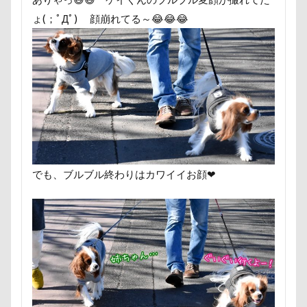
那須ゴンドラ
那須どうぶつ王国
那須とりっくあー
ょ(；ﾟДﾟ) 顔崩れてる～😂😂😂
道満ドッグラン
道満ドッグプール
運転手
運
踊り
追いかけっこ
迷子札
近江屋
農家
軽井沢町 南軽井沢
軽井沢町
軽井沢旅行
軽井
車
砂浜
石川県
引っ越し
日向ぼっこ
春三くん
星野エリア
昇降テーブル
旭日丘湖
旧軽井沢森ノ美術館
日高市
日帰り入院
日光
方言
新潟県
新春ハッピースクラッチキャンペーン
でも、ブルブル終わりはカワイイお顔❤
文太くん
散歩
撮影会
暑さ対策
最敬礼
梨
梅百花園
梅
桜並木
桜
桃侍くん
柚稀（ゆずき）くん
枕
松本市
月チャーム
東京ビックサイト
東京April
来客
本部町
望くん
服
撮影テクニック
携帯ストラップ
忍者
成田ゆめ牧場
愛車
情報誌
恩納村