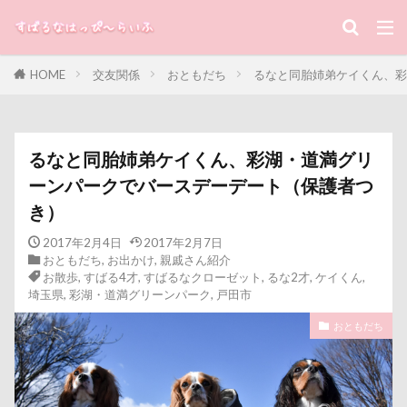
キーワード
HOME
交友関係
おともだち
るなと同胎姉弟ケイくん、彩
すばる
るな
犬と子ども
カテゴリー
るなと同胎姉弟ケイくん、彩湖・道満グリ
ーンパークでバースデーデート（保護者つ
き）
タグ
2017年2月4日
2017年2月7日
100円ショップ
写真パネル
前橋市
初詣
おともだち
,
お出かけ
,
親戚さん紹介
出没！アド街ック天国
冷蔵庫
冷感ジェルマット
お散歩
,
すばる4才
,
すばるなクローゼット
,
るな2才
,
ケイくん
,
埼玉県
,
彩湖・道満グリーンパーク
,
戸田市
写真加工
公園
動物殺処分ゼロ
八重桜
おともだち
優玖（はるく）くん
優しい
働くおじさん
傘
動物病院
保護犬
去勢手術
同胎
吉野家
叱るの忘れてシャッター切る
叱られた
口タプ