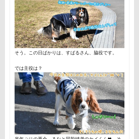
小布施町
富山市
富士見高原
富士見町
富士急ハイランド
富士吉田市
富士すばるランド
小春ちゃん
室内遊びレッスン
山梨県
巾着田
川
嵐山町
嵐山渓谷
島忠ホームズ
岳く
小松菜
山北町
山中湖村
山中湖
山下公
そう。この日ばかりは、すばるさん、脇役です。
屋内ドッグラン
居酒屋
小谷流の里ドギーズアイラ
小矢部市
宮城県
室内遊び
名前の由来
では主役は？
変顔
壁紙
壁
増税前
埼玉県
地震
国営武蔵丘陵森林公園
外耳炎
国営みちのく杜の湖
噛み噛み
哀愁
吾妻郡
吹き出し皿
君津
夕食
多頭飼い記念日
室内トレーニング
天空
宝登山
宇宙犬スヌード
宇宙兄弟
子犬のワル
妖怪アンテナ
奇跡体験！アンビリーバボー
太閤山
夢の島
天然記念物
大脱出
大福
大物説
半年ぶりの再会、るなと同胎姉弟のケイくん❤ そ