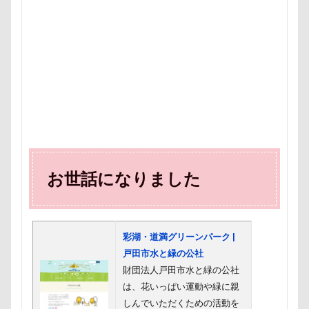
ハイタッチ
バスターミニキューブ
ハンコ
バ
バウンサー
バイ貝
ハーネス
ハードル
ハンナちゃん
ハンディモップ
ハロウィン
ハ
ハルニレテラス
ハルちゃん
ハニービー撮影会
ハギーバディース
ハギレ
ハウススタジオMORGEN
ハウス
スリーショット
スマホケース
イブ
キャバリアパッケージ
キャバリアスタンプ
キャバ
キャバリアクラブ
キャバリアクッション
キャバリ
お世話になりました
キャバリアの森
キャバリアDAY
キャバリア
キャバリアフェスティバル
キメ顔
キッチン探検隊
ガーデニング
ガラス玉イベント
ガチャ
カレ
彩湖・道満グリーンパーク |
カラー
キャバリアパーティ
キャバリアフェスティバ
戸田市水と緑の公社
財団法人戸田市水と緑の公社
キャバ嬢テク
キーリング
キーホルダー
キュ
は、花いっぱい運動や緑に親
キャンディ
キャリーバッグ
キャリーちゃん
しんでいただくための活動を