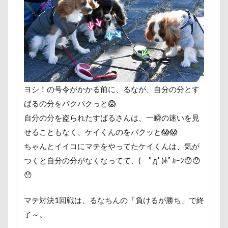
ロールクッション
ロープウェイ
ロープ
ロー
ローアングル撮影
ロンくん
ロッテちゃん
レ
ロックハート城
ロックオン
ロゴ
ロウバイ園
レヴォーグ
レディくん
レジーナ
リッチェル
マロンちゃん
ムムちゃん
モコちゃｎ
モコち
モカくん
メンテナンス
メレンゲの気持ち
メ
ヨシ！の号令がかかる前に、るなが、自分の分とす
ばるの分をパクパクっと😱
メリーゴーラウンド
メイフェアちゃん
ムサシくん
自分の分を盗られたすばるさんは、一瞬の迷いを見
ミレーちゃん
ミレちゃん
ミルクちゃん
ミル
せることもなく、ケイくんのをパクッと😱😱
ミラーレス一眼レフ
ミラちゃん
ミックス犬
ちゃんとイイコにマテをやってたケイくんは、気が
マンスリーフォト
モデル
モナカちゃん
リカ
つくと自分の分がなくなってて、( ﾟдﾟ)ﾎﾟｶｰﾝ😯😯
ラガーシャツ風ニット
ラヴィちゃん
ラントくん
😯
ラランくん
ララちゃん
ラディちゃん
ラテく
マテ対決1回戦は、るなちんの「負けるが勝ち」で終
ライラちゃん
モネちゃん
ライムちゃん
ライ
了～。
ヨーゼフくん
ヨギボー
ユニオンジャックポロ