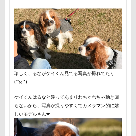
すばる4才
すばる3才
すばる2才
すばる1才
くんくんゲーム
アゴ
アプリ
アビーちゃん
アニマルコミュニケーター
アニマルキャップ
アニ
アトリエイマージュ
アジリティ
アクリルキーホル
アクリル
アクセサリー
アクアライン
アキラ
アウトドア
アイリスオーヤマ
アイムス
アイ
アメリカンコッカー
わん宿うの浜館
アンジェロく
イオンペットショップ
アールくん
アート
ア
珍しく、るながケイくん見てる写真が撮れてたり
アンディくん
アンジーちゃん
アンジェリーナちゃ
(*’ω’*)
アンちゃん
アレルギー
アルマくん
アルファ
ケイくんはるなと違ってあまりわちゃわちゃ動き回
アルジェントくん
アル3才
アル2才
アル0才
らないから、写真が撮りやすくてカメラマン的に嬉
わんダフルネイチャーヴィレッジ
ほうとう 富士の茶屋
しいモデルさん❤
よきにはからえ
ゆずちゃん
ゆきちゃん
もん
もってこい
めいちゃん
みちのくファーム
ま