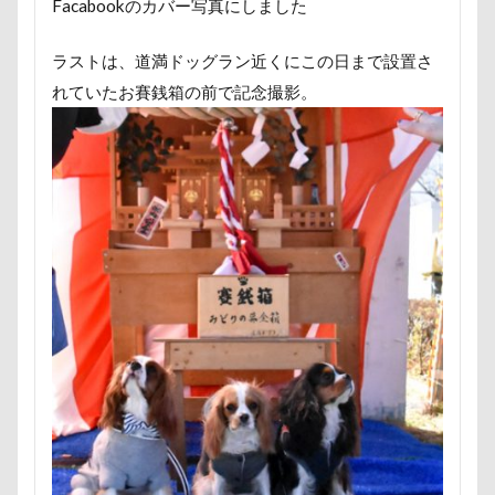
Facabookのカバー写真にしました
トレーニング
トレッキング
トレジャーガーデン
トリックアート
トラクター
トライカラー
テ
ラストは、道満ドッグラン近くにこの日まで設置さ
ドッグリゾート Woof
タイムプラス
ダンくん
れていたお賽銭箱の前で記念撮影。
ダッシュ
ターン
タンポポ
タロタンちゃん
タイムトライアル
チェルシーちゃん
ソラくん
ソフトエアーカラフルメッシュハーネス
ソファー
セデッテかしま
スープ
スーパービバホーム三郷店
ツツジ
チャーム類
ツイテ
チワワ
チロ
チョコ君
チョコちゃん
チョコくん
チューリ
チャームポイント
チキンソーセージ
チャーくん
チャリティー
チャリティ
チャックくん
チャ
チップくん
チックン
チキンミートローフ
ド
スリング
パスタくん
パヤ毛
パブロくん
パピーパーティ
パピー
パパ実家
パパ大好き