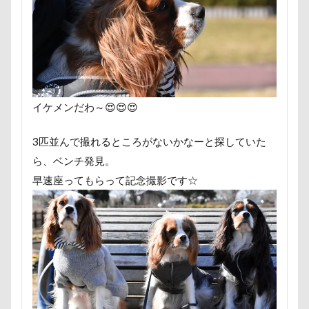
まるるちゃん
まるで敷物
まるくん
まめちゃ
ますの寿し
まさむねくん
まいたけちゃん
ぽ
りえちゃん
わんコレ
るなちゃん
わんちゃん
ろいくん
れんちゃん
るるちゃん
るな祖母
るな先生
るな7才
りかちゃん
るな6才
イケメンだわ～😍😍😍
るな3才
るな2才
るな1才
るな0才
るな
3匹並んで撮れるところがないかなーと探していた
ぐんまフラワーパーク
くるみちゃん
イヌクロ夏祭
ら、ベンチ発見。
Kapua
JOYくん
JOKER's TOWN
John’s Backg
早速座ってもらって記念撮影です☆
iPhone
INUQLO-Z
INU-CLOSET
Instagram
HondaCars
HOLIDAY COFFEE
HIWAHIWA OHANA
HARIO ハリオ ワンプレおやつキット
HARE
HappyB
GW
Konaちゃん
LDソファー
gacco
MT
PENNY LANE
OASIS
Noaちゃん
Nikon
M・U SPORTS
My Talking Pet
MOON STAR石鹸