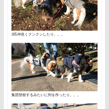
甚平
甘エビ
琥龍くん
琥珀ちゃん
琥太
焼き芋
炭火焼肉 船渡
模様替え
毛呂山町
沖縄県
沖縄旅行
沖縄サンプラザホテル
決定
水元公園
毛玉
残像
河津桜
歯磨き
3匹仲良くクンクンしたり。。。
樹脂粘土
横浜港シンボルタワー
横浜港
横浜
沖縄美ら海水族館
泡
火事
海岸
滑川市
温泉
涼感バーセア
浸透印
海風
海浜公
海ほたる
洗濯物
海の幸
海ちゃん
海
浅間牧場
浅間火山博物館
浅間大滝
流山市
フィラリア症検査
15-Fifteen-
となりのトトロ
なんちゃって
なっちゃん
なすがまま
なかよ
どアップ
どんぐり
どっちだ？
ととみちゃん
集団登校するみたいに列を作ったり。。。
つまんない
つまらなそう
つまらない
つつじ
ちょーだいキャバリア
ちゃーくん
ちくわちゃん