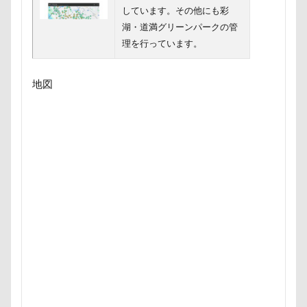
キャバレンタイン
キャバリアブランケット
キャバ
しています。その他にも彩
湖・道満グリーンパークの管
キャバリア風鈴
キャバリア白書
キャバリア特集号
理を行っています。
キャバリア本
キャバリア服
キャバリアレスキュー
キャバリアミーティング2018
キャバリアミーティング
地図
クゥ君
ウォーターエース
エクシーガ
エアー
ウブちゃん
ウッドチップ
ウッドスティック
ウォータートレッキング
ウェルカムドッグ
エルく
ウィルくん
イーノの森
インテリア
インターペ
イングランド代表キャバリアーズユニフォーム
イルカ
エナジーロープ
エルちゃん
カファレル
オヤ
カヌチャベイホテル ＆ ヴィラズ
カドラー
カトラリ
オープンカー
オーナメント
オーダーメイド
エルマーくん
オモチャ
オムライス
オブジェ
オスワリ
オクラ
オキちゃん劇場
エヴァちゃ