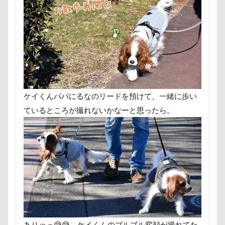
群馬県
紅梅
美術館
羊毛フェルト
置物
細工蒲鉾
紬くん
紫陽花
紋次郎くん
紅
石巻市
長野北部旅行
青木町公園
震災
集合写真
階段
長野県
長野原町
長瀞屋
長持ちオヤツ
長友心平
鐘
銀行印
銀座
鈴木福
野菜ジャーキー
里山ドッグランサム
ケイくんパパにるなのリードを預けて、一緒に歩い
那須高原SA
飾り毛
鼻
鵜の浜海岸
鳩
ているところが撮れないかなーと思ったら。
鬼押出し園
駄々コネ
首里城
館林市
飼
飯山市
食欲魔人
食器
食事風景
食べ渋
願い事メーカー
願い事
里山
那須町
袴
赤ちゃん
貸し切り温泉
豆キャッチ
譲渡会
誤飲
誕生日
試着
診察台
越谷市
記
親戚探し
親ばかフィルター
視線の先
見返り
西丹沢
西の河原公園
赤壁
足立区
那須
ありゃっ😅😅 ケイくんのブルブル変顔が撮れてた