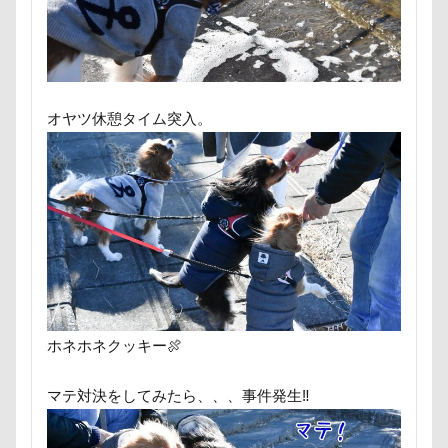
フリーステッチ free stitch
フリスビー
フランソワー
フランソワーズくん
フランちゃん
フセ
フク
フォトツアー
ブレアちゃん
ブレンハイム
ペ
ペットカート
ペットのおうち
ペットと泊まる陽だ
オヤツ休憩タイム突入。
ベランダ菜園
ベランダ
ベストショット
ヘン
プーラニアン
ブレーメン
プレゼント
プレサー
プルバックハトカー
プリンちゃん
プリシアちゃん
ププくん
プイネちゃん
ブロンズ像
マリンく
ワンコクッキー
ルチアちゃん
レインコート
レイクウッズガーデンひめはるの里
レイちゃん
ル
ルビーくん
ルビー
ルナちゃん
ルナくん
ホネホネクッキー🍖
ルイくん
リーフくん
リード
リース
リ
マテ対決をしてみたら、、、事件発生‼
リュウくん
リビング
リディちゃん
レインド
リックくん
ロマニくん
ワル顔
ワクチン接種