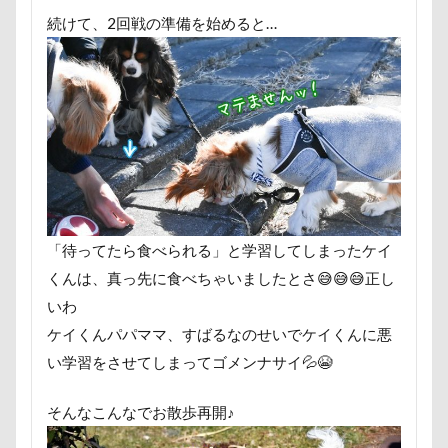
ユウくん
モンブラン
モモちゃん
常磐道
続けて、2回戦の準備を始めると…
フォトコンテスト
芝桜
苺ちゃん
英国淑女
花闊歩
花菖蒲
花の里
花
芦田愛菜
舎人公園ドッグラン
舎人公園
舌出し
自業自
腕枕
脱出
能登
茂原市
茨城県
胡桃
蛇口
蘭ちゃん
藤田りか子
薔薇
蕨駅
蓼科 茶花茶花
蓮田市
葛飾区
茶太郎くん
萌華ちゃん
萌ちゃん
菜の花
草津温泉
「待ってたら食べられる」と学習してしまったケイ
茶屋
胸の飾り毛
育成
被り物
立山町
くんは、真っ先に食べちゃいましたとさ😅😅😅正し
米沢牛ステーキレストラン un
節分
筑西市
等
いわ
笑顔
立山連峰
空腹
糸満市
移動中
ケイくんパパママ、すばるなのせいでケイくんに悪
い学習をさせてしまってゴメンナサイ💦😭
福島県
神社
神奈川県
砺波市
破壊王
肘掛けスタイル
羽咋市
肉菜工房 うしすけ 台場店
そんなこんなでお散歩再開♪
肉球ハーネス
肉球
耳掃除嫌い
耳掃除