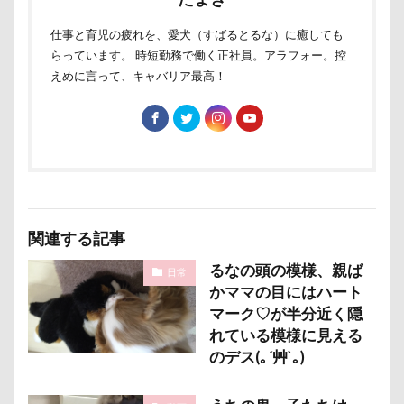
ウチの子グッズ
ウサギ耳
ポケモンGO
ポカポカ
ボール
ウォータートレッキング
ウェルカムドッグ
仕事と育児の疲れを、愛犬（すばるとるな）に癒しても
ペットドック
ペットショップ
マリンちゃん
らっています。 時短勤務で働く正社員。アラフォー。控
エルくん
ウィンク
ウィルくん
フルーツトマト狩り
ブルブル
ブリーダー
えめに言って、キャバリア最高！
イーノの森
インテリア
インターペット2017
ブリキ看板
ブランチ
ブラッシング
インターペット
ブラタン
フワフワ
フレブル
イングランド代表キャバリアーズユニフォーム
フレキシリード
フリーマーケット
イルカ
イラスト
エナジーロープ
ブレスレット
フリーステッチ free stitch
エルちゃん
カファレル
オヤツ入れ
フリスビー
フランソワーズちゃん
カヌチャベイホテル ＆ ヴィラズ
カドラー
関連する記事
フランソワーズくん
フランちゃん
フセ
カトラリー
カタログ
カイくん
るなの頭の模様、親ば
フクロウの森
フォトフレーム
フォトツアー
日常
オープンカー
オーナメント
オーダーメイド
かママの目にはハート
ブレアちゃん
ブレンハイム
ペットグラス
マーク♡が半分近く隠
オリジナルグッズ
オヤツ
エルマーくん
プール
ペットカート
ペットのおうち
れている模様に見える
オモチャ
オムライス
オブジェ
オフ会
のデス(｡´艸`｡)
ペットと泊まる陽だまり
ベンくん
オッサン座り
オスワリ
オクラ
ベランダ菜園
ベランダ
ベストショット