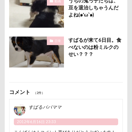
うちの鬼っ子たちは、
オキちゃん劇場
エヴァちゃん
エンドレス
動画
ヘンリーくん
ヘソ天
プーラニアン
豆を退治しちゃうんだ
クゥくん
クッキーくん
スヌード
ブレーメン
プレゼント
プレサーモC-25
よね(๑′ω‵๑)
サンシェード
シミ
シマホ
プレアデス星団
プルバックハトカー
シフォンちゃん
シェンロンくん
プリンちゃん
プリシアちゃん
プライスレス
シェリーちゃん
サンバイザー
サンドイッチ
すばるが来て6日目。食
日常
ププくん
プイネちゃん
ブロンズ像
べないのは粉ミルクの
サンタパレード
サンタ
サンキューの日
マリンくん
マリーちゃん
ワンコクッキー
せい？？？
シャンプーハット
サラリーマン
サラダバー
ルチアちゃん
レインコート
サラサラ
サマーニット
サマーカット
レイクウッズガーデンひめはるの里
レイちゃん
サマーちゃん
サツマイモ
サツキ
ルークくん
ルビーちゃん
ルビーくん
ササミジャーキー
シャンプー
ルビー
ルナちゃん
ルナくん
ルイちゃん
コメント
（2件）
シュウイチDOG
ゴンドラ
ジュンちゃん
レオくん
ルイくん
リーフくん
リード
ストルバイト
ステッカー
スツール
すばるパパママ
リース
リリィーちゃん
リラちゃん
スターバックス
スキー
ジローラモくん
リュウくん
リビング
リディちゃん
2012年6月16日 23:33
ジョージくん
ジョンソンタウン
ジョンくん
レインドッグス
レオナルドくん
リックくん
こんばんは！コメント再びありがとうございます！