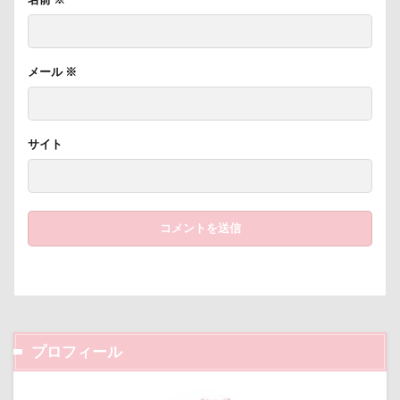
称名滝
秩父
福袋
福島県
神社
神奈川県
砺波市
破壊王
粗相
紅ズワイガニ
肘掛けスタイル
羽咋市
メール
※
肉菜工房 うしすけ 台場店
肉球マッサージ
肉球ハーネス
肉球
耳掃除嫌い
耳掃除
サイト
耳
羽鳥湖
羽田空港
群馬県
紅梅
美術館
羊毛フェルト
置物
絵皿
絵画教室
細工蒲鉾
紬くん
紫陽花
紋次郎くん
紅葉
血液検査
被毛
石巻市
長野北部旅行
青木町公園
震災
雪
雨
雑草
集合写真
階段
長野県
長野原町
長瀞屋
音雅
長瀞
プロフィール
長持ちオヤツ
長友心平
鐘
銀行印
銀座ミレージャギャラリー
鈴木福