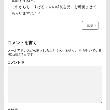
素敵ですね～。
芦田愛菜
舐め舐め
茂来山
これからも、すばるくんの成長を見にお邪魔させて
舎人公園ドッグラン
舎人公園
舌出し
もらいますね＾＾
自業自得
臨港パーク
腸閉塞
腕枕
返信
脱出
能登
茂原市
茨城県
胡桃ちゃん
葵央（あお）くん
蛇口
コメントを書く
蘭ちゃん
藤田りか子
薔薇
蕨駅
蕎麦屋
蕎麦
蓼科 茶花茶花
蓮田市
メールアドレスが公開されることはありません。
※
が付いている
欄は必須項目です
葛飾区
茶太郎くん
葉っぱ
落とし物
コメント
※
萌華ちゃん
萌ちゃん
菜の花
草津温泉
草津国際スキー場
草加市
茶屋
胸の飾り毛
育成
被り物
立山町
粉ミルク
米袋
米沢牛ステーキレストラン un
節分
筑西市
等身大ガンダム
笛吹市
笑顔
立山連峰
空腹
糸満市
移動中
名前
※