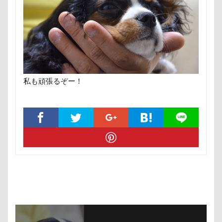
バスローブ
ドライブ
ネクスガードスペクトラ
富山湾
小布施町
富山市
富士見高原
ノートパソコン
ノキアちゃん
ノエルちゃん
富士見町
富士見公園
富士河口湖町
ノアちゃん
ネットワークカメラ
ネットカメラ
富士急ハイランド
富士吉田市
ネコ大好き
ネクタイピン
ネクタイ
富士すばるランド
家宝
小布施ドッグラン
ネクスガード スペクトラ
ハイジの里
小春ちゃん
室内遊びレッスン
山梨県
ニュートロ ナチュラルチョイス
ニット
私も頑張るぞー！
巾着田
川越市
川口市
川
嵐山町
ニコちゃん
ニコくん
ナルちゃん
嵐山渓谷
島忠ホームズ
岳くん
岩畳
ナナちゃん
ナツメちゃん
ナッキーくん
山梨市
小松菜
山北町
山中湖村
ナイトくん
ハイジちゃん
ハイタッチ
山中湖
山下公園
展望台
屋内ドッグラン
バスターミニキューブ
ハンコ
居酒屋
小谷流の里ドギーズアイランド
バスタブキャバリア
バウンサー
バイ貝
小芝風花
小矢部市
宮城県
室内遊び
ハーネス
ハードル
ハート
ハンモック
名前の由来
土手
夕陽
夏対策
変顔
ハンナちゃん
ハンディモップ
ハロウィン
壁紙
壁
増税前
埼玉県
地震
ハイローチェア
ハルニレテラス
ハルちゃん
土田トレーナー
国営武蔵丘陵森林公園
外耳炎