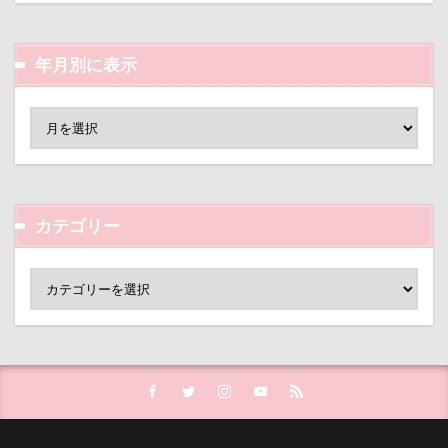
遊園地
那須ゴンドラ
那須どうぶつ王国
那須とりっくあーとぴあ
那覇市
年月別に表示
道満ドッグラン
道満ドッグプール
運転手
運転席
運転
遊んで
踊り
追いかけっこ
迷子札
近江屋
農家のオバチャン
軽井沢町 南軽井沢
軽井沢町
軽井沢旅行
軽井沢タリアセン
カテゴリー
軽井沢
車
砂浜
石川県
引っ越し
日向ぼっこ
時計
春日部市
春三くん
星野エリア
昇降テーブル
旭日丘湖畔緑地公園
旧軽井沢森ノ美術館
日高市
日帰り入院
日光浴
曼珠沙華
旅館
方言
新潟県
新春ハッピースクラッチキャンペーン
斑尾高原
文楽 東蔵
文太くん
散歩
撮影会