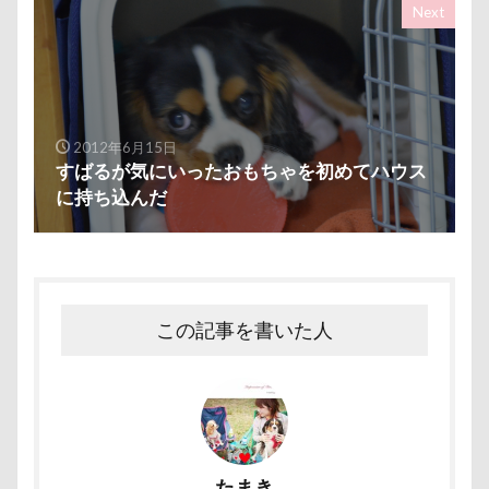
キャバ嬢テク
キーリング
キーホルダー
Next
ペンション・ブランシェ草津
ペンション
キュウリ
キャンディちゃん
キャンディ
ペロリンチョ
ペロちゃん
ボサボサ
キャリーバッグ
キャリーちゃん
ペニーレイン
ペディ(PEDI)
ペット用バスタブ
キャミーちゃん
キャバ開き
キャバレンタイン
ペット名刺
ペット同伴可飲食店
ペット可
キャバリアブランケット
キャバリーマンスタイ
2012年6月15日
ペットボトル
ペットプロフ
ペットパラダイス
すばるが気にいったおもちゃを初めてハウス
キャバリア風鈴
キャバリア白書
ボケ
ボタンちゃん
に持ち込んだ
キャバリア特集号
キャバリア特集
ペットステージ（Petstages）
マウントジーンズ
キャバリア本
キャバリア服
マミーちゃん
ママ実家
マハロちゃん
キャバリアレスキュー隊
マテ
マザー牧場
マサラちゃん
キャバリアミーティング2018
この記事を書いた人
マグノリア棟
マグカップ
キャバリアミーティング
カメラ
カフェ
マウントジーンズ那須
マイフリーガード
クゥ君
ウォーターエース
エクシーガ
ボート
マイクロビーズクッション
エアーおやつ
ウルルくん
ウブちゃん
マイクロバブル
マイクロチップ
マァムちゃん
ウッドチップ
ウッドスティック
ポテチくん
ポチくん
ポストカード
たまき