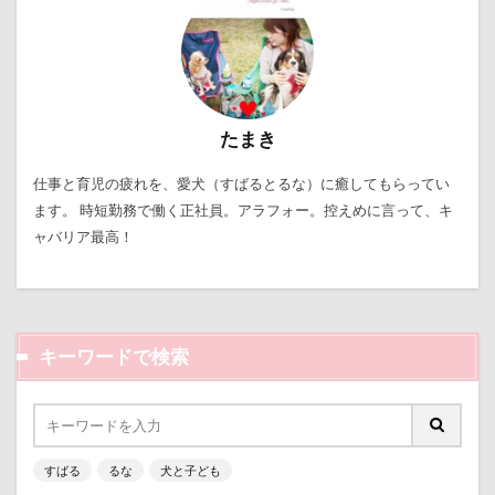
野菜ジャーキー
里山ドッグランサム
静電気
顔スワップ
那須高原SA
飾り毛
鼻
鵜の浜海岸
鳩
鰻
魚止めの滝
鬼押出し園
駄々コネ
首里城
館林市
たまき
飼い主似
顔遊び
飯能市
飯山市
仕事と育児の疲れを、愛犬（すばるとるな）に癒してもらってい
食欲魔人
食器
食事風景
食べ渋り
ます。 時短勤務で働く正社員。アラフォー。控えめに言って、キ
食べたい
飛行犬
願い事メーカー
願い事
ャバリア最高！
里山
那須町
袴
診断メーカー
赤ちゃん
貸し切り温泉
豆キャッチ
譲渡会
謹賀新年
読者投稿
誤飲
キーワードで検索
誕生日
試着
診察台
越谷市
記念日
観覧車
親戚探し
親ばかフィルター
視線の先
見返りポーズ
西川口駅
西丹沢
すばる
るな
犬と子ども
西の河原公園
赤壁
足立区
那須旅行