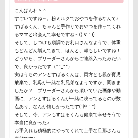
クッキー君
ケガ
ケンシロウくん
ミラーレス一眼レフ
ミラちゃん
ミックス犬
こんばんわ＾＾
コードレス掃除機
コタローくん
コンテスト
ミウちゃん
マンスリーフォト
モデル
すごいですね～。粉ミルクでおやつを作るなんて♪
コング
コロンちゃん
コロンくん
モナカちゃん
リカちゃん
すばるくん、ちゃんと手作りでおやつを作ってくれ
コメちゃん
コムギくん
コナちゃん
ラガーシャツ風ニット
ラヴィちゃん
るママと出会えて幸せですね～((´∀｀))
コトラくん
コテージ
コソドロスヌード
そして、しつけも順調でお利口さんなようで、体重
ラントくん
ランキング
ラリーくん
ケージ
コソドロ
コスプレ
コジローくん
もどんどん増えてきて、ほんと、頼もしいですね！
ラランくん
ララちゃん
ラディちゃん
どうやら、ブリーダーさんからご連絡入ったみたい
ココナラ
ココアちゃん
ココアくん
ラテくん
ラッキーちゃん
ライラちゃん
で、良かったです（*^_^*）
ココちゃん
ゲンくん
ケーヨーデイツー
モネちゃん
ライムちゃん
ライムくん
実はうちのアンとすばるくんは、両方とも親が育児
ケーヨーD2
鼻垂れ
放棄で、乳母が一緒な乳兄弟なようですが、聞きま
ライクくん
ヨーゼフくん
ヨギボー
したか？ ブリーダーさんから頂いていた画像や動
ユニオンジャックポロ
ユニオンジャック
検索
画に、アンとすばるくんが一緒に映ってるものが数
ユウくん
モンブラン
モモちゃん
常磐道
点あり、なんか嬉しかったです( ‘艸｀*)
店舗限定色
フォトコンテスト
芝桜
そして、今、アンもすばるくんも健康で幸せそうで
本当に良かった♪
苺ちゃん
英国淑女
若狭海浜公園
お手入れも積極的にやってくれて上手な旦那さんも
若狭公園
花闊歩
花菖蒲
花の里
花