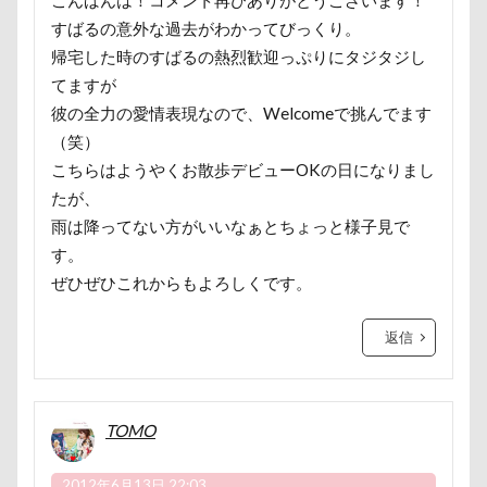
ジュンくん
ショコラちゃん
ジャンプ
ロマニくん
ワル顔
ワクチン接種
すばるの意外な過去がわかってびっくり。
ジャンピングキャッチ
ジャックくん
ワガママ
ロールクッション
ロープウェイ
帰宅した時のすばるの熱烈歓迎っぷりにタジタジし
ジグソーパズル
ジェラートピケ
ジェイくん
ロープ
ローズガーデン
ローアングル撮影
てますが
シンクロ
シルバーウィーク
シルエット
彼の全力の愛情表現なので、Welcomeで挑んでます
ロンくん
ロッテちゃん
レオンくん
ショートケーキ
ゴールデンウィーク
（笑）
ロッヂ花月園
ロックハート城
ロックオン
こちらはようやくお散歩デビューOKの日になりまし
ゴッドハンド
クッキーちゃん
ロゴ
ロウバイ園
ロウバイ
ロイちゃん
たが、
クリスマスディナー
ケイくん
グラス
レヴォーグ
レディくん
レジーナ
雨は降ってない方がいいなぁとちょっと様子見で
クールｘクールプラス
クール素材
す。
リッチェル
リクくん
マロンちゃん
クールミスト
クークチュール
クレオくん
ぜひぜひこれからもよろしくです。
ムムちゃん
モコちゃｎ
モコちゃん
クレアちゃん
クリリンくん
クリスマス
モカちゃん
モカくん
メンテナンス
返信
ケルヒャー
クリスティーナちゃん
メレンゲの気持ち
メルちゃん
クリエイタースタンプ
クランベリー
メリーゴーラウンド
メイフェアちゃん
クララちゃん
クラシックカー博物館
TOMO
ムサシくん
モナちゃん
ミレーちゃん
クラシックカー
クッションカバー
クッション
ミレちゃん
ミルクちゃん
ミルキーちゃん
2012年6月13日 22:03