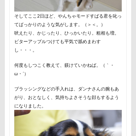
パパ実家
パパ大好き
パナソニック
七夕
一発芸
ヴィーナスフォート
パソコン
パシャパシャドッグラン
パルスくん
ヴィンテージ
ワークショップ
ワンピース
そしてここ2日ほど、やんちゃモードすばる君を叱っ
パシフィコ横浜
パウポーズ
バーニーズ
中島フィールズ
中瀬公園
てばっかりのような気がします。（＞＜。）
バーディくん
バースデーケーキ
バンダナ
吠えたり、かじったり、ひっかいたり。粗相も増。
來夢（らいむ）ちゃん
代々木公園ドッグラン
バンちゃん
バレンタイン企画
ビターアップルつけても平気で舐めまわす
作品レビューコメント
体重
体調不良
バレンタインくん
パラボラアンテナ
パレード
し・・・。
佐久穂町
似顔絵師なつき
似顔絵
バッグ
ビートくん
ファーミネーター
似たもの父子
休日の朝
仰向け抱っこ
何度もしつこく教えて、躾けていかねば。（｀・
ファッピー
ファッション
ピーチちゃん
代々木公園
串カツ田中 北千住店
人形
ω・´）
ピーちゃん
ピンバッチ
ピッツェリアオオサキ
人をダメにするクッション
二足立ち
ピカチュウ
ピカソくん
ビビちゃん
ブラッシングなどの手入れは、ダンナさんの腕もあ
二等辺三角形
二度寝
予定
乳歯
がり、おとなしく、気持ちよさそうな顔もするよう
パワースポット
ビビくん
ビスケちゃん
九十九里浜
乗鞍高原
主張
同胎兄弟
になりました。
ビション・フリーゼ
ヒロアキくん
ヒメちゃん
名刺入れ
ワンコ店内OK
富山環水公園
ヒマラヤチーズ
ヒマチー
ヒッコリー
小太郎くん
射水市
寝顔
寝起き
ヒゲ
パールちゃん
バルコニー用タイル
寝相
寝床
寝坊助
富津市
富山県