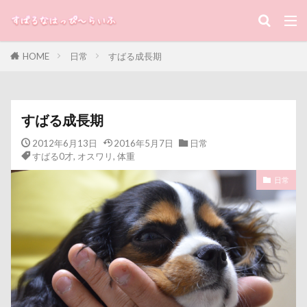
ドッグフード
キーワード
ドッグパラダイス・フィフスアヴェニュー
ドッグデプト
ドッグダンス
HOME
日常
すばる成長期
ドッグタウン小豆沢
すばる
るな
犬と子ども
ドッグジャカードニットトップ
トマト
カテゴリー
ドッグカフェ
トレーニング
トレッキング
すばる成長期
トレジャーガーデン
トレイル
トリミング
2012年6月13日
2016年5月7日
日常
トリックアート
トラクター
トライカラー
すばる0才
,
オスワリ
,
体重
タグ
ティーポット
ティキちゃん
日常
100円ショップ
写真パネル
前橋市
初詣
ドッグリゾート Woof
タイムプラス
出羽公園
出没！アド街ック天国
冷蔵庫
ダンくん
ダルダル犬
ダラダラ
ダッシュ
冷感ジェルマット
写真教室
写真撮影
ターン
タンポポ
タロタンちゃん
写真加工
公園
動物殺処分ゼロ
八重桜
タロくん
タッテ
タイムトライアル
八街市
八ヶ岳
入間市
チェルシーちゃん
ソラくん
ソフトクリーム
優玖（はるく）くん
優しい
働くおじさん