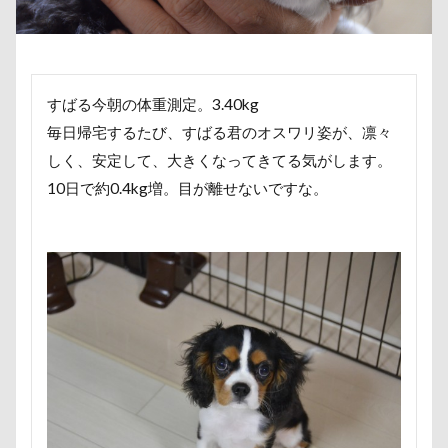
ソフトエアーカラフルメッシュハーネス
ソファー
傘
健康チェック
加湿器
動物病院
ソウスケくん
ゼロちゃん
セデッテかしま
保護犬
去勢手術
同胎
吉野家
スープ
スーパービバホーム三郷店
ダンス
叱れない
叱るの忘れてシャッター切る
チキン
ツツジ
チャーム類
ツイテ
すばる今朝の体重測定。3.40kg
叱られた
口タプ
受領印
取り込み中
チワワ
チロルちゃん
チルトシフト
毎日帰宅するたび、すばる君のオスワリ姿が、凛々
取りあい
博物館
北海道直送
しく、安定して、大きくなってきてる気がします。
チョコ君
チョコちゃん
チョコくん
南相馬鹿島SA
南相馬市
卒業
10日で約0.4kg増。目が離せないですな。
チューリップフェア
チューリップ
千里浜なぎさドライブウェイ
千葉県
チャームポイント
チキンソーセージ
千本松牧場
千ちゃん
北陸
北軽井沢
チャーくん
チャリティ撮影会
チャリティー
倶利伽羅峠
保水効果
名刺
チャリティ
チャックくん
チャチャ丸くん
三王山ふれあい公園
丘を越えて
世界平和
チップちゃん
チップくん
チックン
世界の名犬牧場
不貞寝
下野市
上越市
チキンミートローフ
ドッグラン・ラボ
ドヤ顔
上尾市
三陸復興国立公園
三瓶くん
スリング
パスタくん
パヤ毛
パブロくん
三峯神社
中年サラリーマン
パピーベッド
パピーパーティ
パピー
三井アウトレットパーク
万座毛
万が一の備え