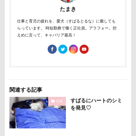
接待係
指輪
抱擁
抱っこ紐
たまき
抱きクッション
抜け毛取りクリーナー
抜け毛
仕事と育児の疲れを、愛犬（すばるとるな）に癒しても
手編みセーター
手作り石鹸
戦利品
らっています。 時短勤務で働く正社員。アラフォー。控
手作りスヌード
手作りゴハン
手作りケーキ
えめに言って、キャバリア最高！
手作りオヤツ
手作り
扇雀飴本舗
所沢航空記念公園
所沢市
房総
戸田市
椿
模様
短冊に願いごと書いったー
犬の系統図
猫
独身貴族
狂犬病予防接種
犬用御節
犬用ケーキ
犬歯
犬服
関連する記事
犬旅本
犬もダメにするクッション
すばるにハートのシミ
犬と泊まれる宿
玉ボケ
日常
を発見♡
犬から訊いた「お留守番のストレスがやわらぐ」CDブッ
ク
特集
特等席
牛革鑑札入れ
牛乳屋