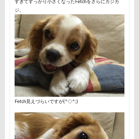
すぎてすっかり小さくなったFetchをさらにカジカ
富山湾
小布施町
富山市
富士見高原
ジ。
富士見町
富士見公園
富士河口湖町
富士急ハイランド
富士吉田市
富士すばるランド
家宝
小布施ドッグラン
小春ちゃん
室内遊びレッスン
山梨県
巾着田
川越市
川口市
川
嵐山町
嵐山渓谷
島忠ホームズ
岳くん
岩畳
山梨市
小松菜
山北町
山中湖村
山中湖
山下公園
展望台
屋内ドッグラン
居酒屋
小谷流の里ドギーズアイランド
Fetch見えづらいですが(^◇^;)
小芝風花
小矢部市
宮城県
室内遊び
名前の由来
土手
夕陽
夏対策
変顔
壁紙
壁
増税前
埼玉県
地震
土田トレーナー
国営武蔵丘陵森林公園
外耳炎