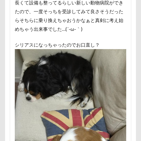
長くて設備も整ってるらしい新しい動物病院ができ
称名滝
秩父
福袋
福島県
神社
たので、一度そっちを受診してみて良さそうだった
神奈川県
砺波市
破壊王
粗相
らそちらに乗り換えちゃおうかなぁと真剣に考え始
紅ズワイガニ
肘掛けスタイル
羽咋市
めちゃう出来事でした…(´-ω-｀)
肉菜工房 うしすけ 台場店
肉球マッサージ
肉球ハーネス
肉球
耳掃除嫌い
耳掃除
シリアスになっちゃったのでお口直し？
耳
羽鳥湖
羽田空港
群馬県
紅梅
美術館
羊毛フェルト
置物
絵皿
絵画教室
細工蒲鉾
紬くん
紫陽花
紋次郎くん
紅葉
血液検査
被毛
石巻市
長野北部旅行
青木町公園
震災
雪
雨
雑草
集合写真
階段
長野県
長野原町
長瀞屋
音雅
長瀞
長持ちオヤツ
長友心平
鐘
銀行印
銀座ミレージャギャラリー
鈴木福