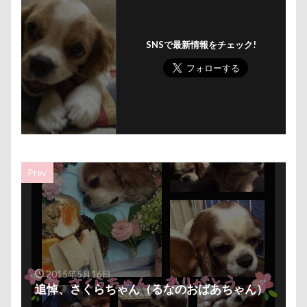
遊園地
那須ゴンドラ
那須どうぶつ王国
那須とりっくあーとぴあ
那覇市
SNSで最新情報をチェック!
道満ドッグラン
道満ドッグプール
運転手
運転席
運転
遊んで
踊り
追いかけっこ
迷子札
近江屋
農家のオバチャン
軽井沢町 南軽井沢
軽井沢町
軽井沢旅行
軽井沢タリアセン
軽井沢
車
砂浜
石川県
引っ越し
Prev
日向ぼっこ
時計
春日部市
春三くん
星野エリア
昇降テーブル
旭日丘湖畔緑地公園
旧軽井沢森ノ美術館
日高市
日帰り入院
日光浴
曼珠沙華
旅館
方言
新潟県
新春ハッピースクラッチキャンペーン
斑尾高原
2015年5月16日
追悼、さくらちゃん（るなのおばあちゃん）
文楽 東蔵
文太くん
散歩
撮影会