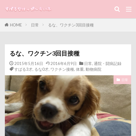
キーワード
HOME
日常
るな、ワクチン3回目接種
すばる
るな
犬と子ども
カテゴリー
るな、ワクチン3回目接種
2015年5月16日
2016年6月9日
日常
,
通院・闘病記録
すばる3才
,
るな0才
,
ワクチン接種
,
体重
,
動物病院
タグ
日常
100円ショップ
写真パネル
前橋市
初詣
出羽公園
出没！アド街ック天国
冷蔵庫
冷感ジェルマット
写真教室
写真撮影
写真加工
公園
動物殺処分ゼロ
八重桜
八街市
八ヶ岳
入間市
優玖（はるく）くん
優しい
働くおじさん