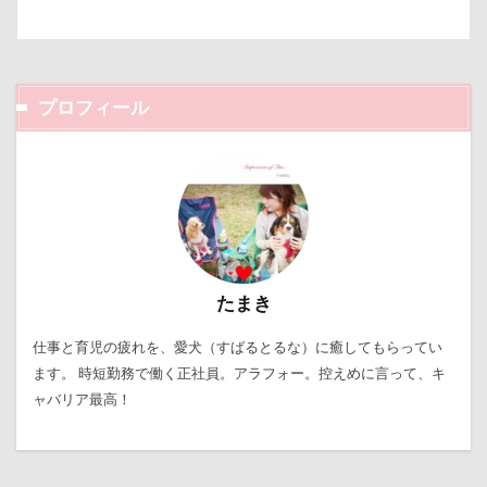
つくば市
ちょーだいキャバリア
ちゃーくん
ちくわちゃん
にっぽんわくわくキャラバン
にゃんこ学園
たぷたぷ
ひめはるの里
プロフィール
ぶちゃいく
ふーこちゃん
ふーくん
ふわもこスヌード
ふろく
ふゆちゃん
ふなっしー
ふくすけくん
ひんやり
ひまわり
ぬいぐるみ
ひな祭り
ひとと動物の心理学
ひっぱりっこ
ひきこもり
ばる2才
はなとしっぽ
はなちゃん
たまき
はじめまして
ののくん
だいふくちゃん
仕事と育児の疲れを、愛犬（すばるとるな）に癒してもらってい
そば処 夢の舎
ぶーちゃん（Blendyくん）
ます。 時短勤務で働く正社員。アラフォー。控えめに言って、キ
ご褒美オヤツ
すけろくくん
しろいぬカフェ
ャバリア最高！
しょーたくん
しまホイ
しずくちゃん
さむおくん
さすけくん
さくらちゃん