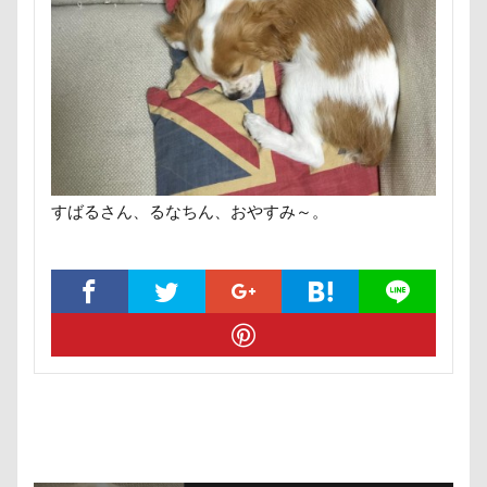
野菜ジャーキー
里山ドッグランサム
静電気
顔スワップ
那須高原SA
飾り毛
鼻
鵜の浜海岸
鳩
鰻
魚止めの滝
鬼押出し園
駄々コネ
首里城
館林市
飼い主似
顔遊び
飯能市
飯山市
食欲魔人
食器
食事風景
食べ渋り
すばるさん、るなちん、おやすみ～。
食べたい
飛行犬
願い事メーカー
願い事
里山
那須町
袴
診断メーカー
赤ちゃん
貸し切り温泉
豆キャッチ
譲渡会
謹賀新年
読者投稿
誤飲
誕生日
試着
診察台
越谷市
記念日
観覧車
親戚探し
親ばかフィルター
視線の先
見返りポーズ
西川口駅
西丹沢
西の河原公園
赤壁
足立区
那須旅行