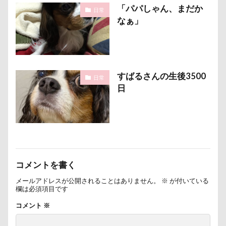
片足上げ
片平村
爛燈
焼肉
獣医
「パパしゃん、まだか
日常
王様風
無線LAN搭載SDHCカード
療法食
なぁ」
知育玩具
着物
真剣
看板犬
目黒区
皮膚
百均
白目
白い泡
疲れた
玲凰（れおん）くん
異父姉妹
異母兄弟
すばるさんの生後3500
日常
男前
生地海岸
甚平
甘エビ
日
琥龍くん
琥珀ちゃん
琥太郎くん
現行犯逮捕
焼き芋
炭火焼肉 船渡
模様替え
毛呂山町
沖縄県営平和祈念公園
沖縄県
沖縄旅行
沖縄サンプラザホテル
決定的瞬間
江東区
永久歯
水元公園
コメントを書く
毛玉
残像
河津桜
歯磨き
歩道橋
メールアドレスが公開されることはありません。
※
が付いている
欄は必須項目です
次郎くん
樹脂粘土
横浜港シンボルタワー
コメント
※
横浜港
横浜市
横浜ペット博
横浜