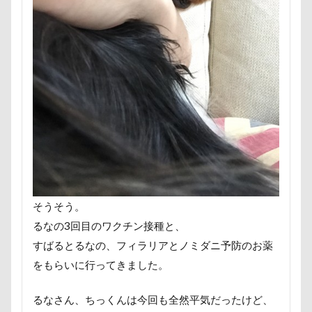
ペンション・ブランシェ草津
ペンション
ペロリンチョ
ペロちゃん
ボサボサ
ペニーレイン
ペディ(PEDI)
ペット用バスタブ
ペット名刺
ペット同伴可飲食店
ペット可
ペットボトル
ペットプロフ
ペットパラダイス
ボケ
ボタンちゃん
ペットステージ（Petstages）
マウントジーンズ
マミーちゃん
ママ実家
マハロちゃん
マテ
マザー牧場
マサラちゃん
そうそう。
マグノリア棟
マグカップ
るなの3回目のワクチン接種と、
マウントジーンズ那須
マイフリーガード
すばるとるなの、フィラリアとノミダニ予防のお薬
ボート
マイクロビーズクッション
をもらいに行ってきました。
マイクロバブル
マイクロチップ
マァムちゃん
ポテチくん
ポチくん
ポストカード
るなさん、ちっくんは今回も全然平気だったけど、