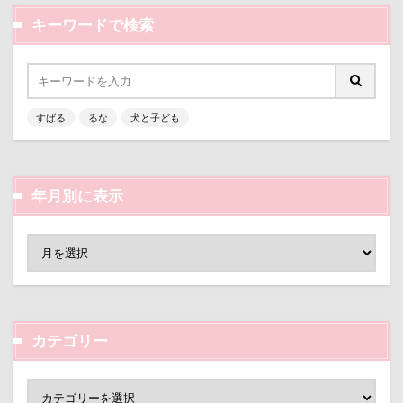
さいたま市
ご褒美
すっとぼけ
キーワードで検索
ごんたろうくん
ごみ好き
ごちそう
こまざわフルーツファーム
この顔が好き
こそどろ部
ここちゃん
ここあちゃん
こいずみ動物病院
すすきちゃん
すばる0才
すばる
るな
犬と子ども
せんたろうくん
すばるん卓上カレンダー
せくし～
ずぼら
すーぱーひーろー
年月別に表示
すももちゃん
すばる父
すばる母
すばる棚
すばる号
すばる兄弟
すばるの家
すばる10才
すばるなクローゼット
すばるちゃん
すばる9才
すばる7才
すばる6才
カテゴリー
すばる5才
すばる4才
すばる3才
すばる2才
すばる1才
ぶなの湯