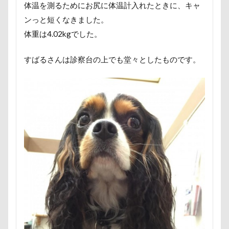
体温を測るためにお尻に体温計入れたときに、キャ
ポケモンGO
ポカポカ
ボール
ンっと短くなきました。
ペットドック
ペットショップ
マリンちゃん
体重は4.02kgでした。
フルーツトマト狩り
ブルブル
ブリーダー
ブリキ看板
ブランチ
ブラッシング
すばるさんは診察台の上でも堂々としたものです。
ブラタン
フワフワ
フレブル
フレキシリード
フリーマーケット
ブレスレット
フリーステッチ free stitch
フリスビー
フランソワーズちゃん
フランソワーズくん
フランちゃん
フセ
フクロウの森
フォトフレーム
フォトツアー
ブレアちゃん
ブレンハイム
ペットグラス
プール
ペットカート
ペットのおうち
ペットと泊まる陽だまり
ベンくん
ベランダ菜園
ベランダ
ベストショット