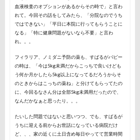
芦田愛菜
舐め舐め
茂来山
血液検査のオプションがあるからその時で」と言わ
舎人公園ドッグラン
舎人公園
舌出し
れて。今回その話をしてみたら、「分院なのでうち
ではできない」「平日に本院に行ってもらうことに
自業自得
臨港パーク
腸閉塞
腕枕
なる」「特に健康問題がないなら不要」と言わ
脱出
能登
茂原市
茨城県
れ。。。
胡桃ちゃん
葵央（あお）くん
蛇口
蘭ちゃん
藤田りか子
薔薇
蕨駅
フィラリア、ノミダニ予防の薬も、すばるがパピー
蕎麦屋
蕎麦
蓼科 茶花茶花
蓮田市
の時は、「今は5kg未満だからこっちで良いけども
葛飾区
茶太郎くん
葉っぱ
落とし物
う何か月かしたら5kg以上になってるだろうからそ
のときからはこっちの薬ね」と分けてもらってたの
萌華ちゃん
萌ちゃん
菜の花
草津温泉
に、今回るなさん分は全部5kg未満用だったので、
草津国際スキー場
草加市
茶屋
なんだかなぁと思ったり。。。
胸の飾り毛
育成
被り物
立山町
粉ミルク
米袋
米沢牛ステーキレストラン un
たいした問題ではないと思いつつ、でも、すばるが
節分
筑西市
等身大ガンダム
笛吹市
うちに迎える前からお世話になっている病院だけ
ど、、、家の近くに土日含め毎日やってて営業時間
笑顔
立山連峰
空腹
糸満市
移動中