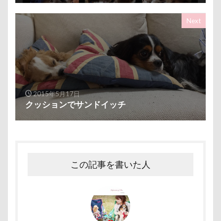
暑さ対策
最敬礼
撮影スポット
板橋区
Next
梨
梅百花園
梅
桜並木
桜
桃侍くん
栃木県
柚稀（ゆずき）くん
枕
松本市
月チャーム
東芝
東京都
東京ビックサイト
東京April
来客
本部町
未来ちゃん
木更津
望くん
服
2015年5月17日
撮影テクニック
携帯ストラップ
クッションでサンドイッチ
極上牛のスペアリブ
忍者
成田ゆめ牧場
愛車
情報誌
恩納村
怪獣
怖い
怒られる5秒前
怒らない
忘年会
心雑音
この記事を書いた人
成田山新勝寺
心配無用
心配
心臓病の薬
心大朗くん
微速度撮影
御用
彼岸花
彩湖・道満グリーンパーク
弱点
成田山
成田市
掻き掻き
手編み
接触冷感