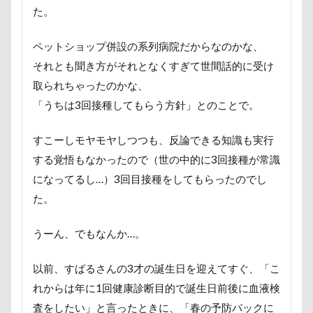
ミラーレス一眼レフ
ミラちゃん
ミックス犬
た。
ミウちゃん
マンスリーフォト
モデル
ペットショップ併設の系列病院だからなのかな、
モナカちゃん
リカちゃん
それとも聞き方がそれとなくすぎて世間話的に受け
ラガーシャツ風ニット
ラヴィちゃん
取られちゃったのかな、
ラントくん
ランキング
ラリーくん
「うちは3回接種してもらう方針」とのことで。
ラランくん
ララちゃん
ラディちゃん
すこーしモヤモヤしつつも、反論できる知識も実行
ラテくん
ラッキーちゃん
ライラちゃん
する覚悟もなかったので（世の中的に3回接種が常識
モネちゃん
ライムちゃん
ライムくん
になってるし…）3回目接種をしてもらったのでし
ライクくん
ヨーゼフくん
ヨギボー
た。
ユニオンジャックポロ
ユニオンジャック
ユウくん
モンブラン
モモちゃん
常磐道
うーん、でもなんか…。
店舗限定色
フォトコンテスト
芝桜
以前、すばるさんの3才の誕生日を迎えてすぐ、「こ
苺ちゃん
英国淑女
若狭海浜公園
れからは年に1回健康診断目的で誕生日前後に血液検
若狭公園
花闊歩
花菖蒲
花の里
花
査をしたい」と言ったときに、「春の予防パックに