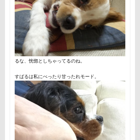
国営みちのく杜の湖畔公園
困惑顔
噛み噛み
哀愁
吾妻郡
吹き出し皿
君津市
吐いた
名護市
夕食
多頭飼い記念日
室内トレーニング
天空の遊覧カート
実はすごい
宝登山
宇宙犬スヌード
宇宙兄弟
子犬のワルツ
嬬恋村
るな、恍惚としちゃってるのね。
妖怪アンテナ
奇跡体験！アンビリーバボー
太閤山ランド
天狗山プレイランド
夢の島
すばるは私にべったり甘ったれモード。
天然記念物
大脱出
大福
大物説
大満足
大島屋
大宮区
大宮公園
大和町
夢愛ちゃん
ワンコ御節
ワンコプレート
年賀状
ペロペロ
ホームセンター
ホタルイカ
ホタルちゃん
ホクロ
ペーターくん
ペンダント