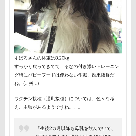
ヘンリーくん
ヘソ天
プーラニアン
ブレーメン
プレゼント
プレサーモC-25
プレアデス星団
プルバックハトカー
プリンちゃん
プリシアちゃん
プライスレス
ププくん
プイネちゃん
ブロンズ像
マリンくん
マリーちゃん
ワンコクッキー
すばるさんの体重は8.20kg。
ルチアちゃん
レインコート
すっかり戻ってきてて、るなの付き添いトレーニン
レイクウッズガーデンひめはるの里
レイちゃん
グ時にパピーフードは使わない作戦、効果抜群だ
ルークくん
ルビーちゃん
ルビーくん
ね。(｡´艸`｡)
ルビー
ルナちゃん
ルナくん
ルイちゃん
ワクチン接種（過剰接種）については、色々な考
レオくん
ルイくん
リーフくん
リード
え、主張があるようですね。。。
リース
リリィーちゃん
リラちゃん
リュウくん
リビング
リディちゃん
「生後2カ月以降も母乳を飲んでいて、
レインドッグス
レオナルドくん
リックくん