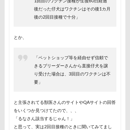
1回目のワクチン接種が生後60日経過
ロマニくん
ワル顔
ワクチン接種
後だった仔犬はワクチンはその後1カ月
ワガママ
ロールクッション
ロープウェイ
後の2回目接種で十分」
ロープ
ローズガーデン
ローアングル撮影
ロンくん
ロッテちゃん
レオンくん
とか、
ロッヂ花月園
ロックハート城
ロックオン
ロゴ
ロウバイ園
ロウバイ
ロイちゃん
「ペットショップ等を経由せず信頼で
レヴォーグ
レディくん
レジーナ
きるブリーダーさんから直接仔犬を譲
リッチェル
リクくん
マロンちゃん
り受けた場合は、3回目のワクチンは不
ムムちゃん
モコちゃｎ
モコちゃん
要」
モカちゃん
モカくん
メンテナンス
メレンゲの気持ち
メルちゃん
と主張されてる獣医さんのサイトやQAサイトの回答
メリーゴーラウンド
メイフェアちゃん
をいくつか見つけてたので、、、
ムサシくん
モナちゃん
ミレーちゃん
「るなさん該当するじゃん！」
ミレちゃん
ミルクちゃん
ミルキーちゃん
と思って、実は2回目接種のときに聞いてみてまし