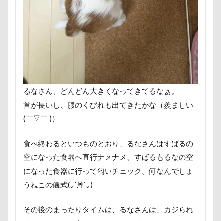
七夕
一発芸
ヴィーナスフォート
ヴィンテージ
ワークショップ
ワンピース
中島フィールズ
中瀬公園
來夢（らいむ）ちゃん
代々木公園ドッグラン
作品レビューコメント
体重
体調不良
佐久穂町
似顔絵師なつき
似顔絵
るなさん、どんどん大きくなってきてるなぁ。
似たもの父子
休日の朝
仰向け抱っこ
首が長いし、腰のくびれも出てきたかな（羨ましい
代々木公園
串カツ田中 北千住店
人形
(￣▽￣ )）
人をダメにするクッション
二足立ち
食べ終わるといつものとおり、るなさんはすばるの
二等辺三角形
二度寝
予定
乳歯
空になった食器へ直行ナメナメ、すばるもるなの空
九十九里浜
乗鞍高原
主張
同胎兄弟
になった食器に行って匂いチェック。何なんでしょ
名刺入れ
ワンコ店内OK
富山環水公園
うねこの儀式(｡´艸`｡)
小太郎くん
射水市
寝顔
寝起き
その後のまったりタイムは、るなさんは、カジられ
寝相
寝床
寝坊助
富津市
富山県