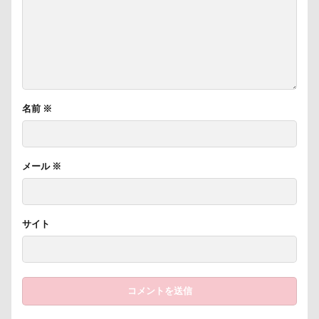
沖縄美ら海水族館
泡
火事
海岸
滑川市
湯畑
温泉プール
温泉
涼感バーセア
浸透印
海風
海浜公園
海洋博公園
海ほたる
洗濯物
海の幸
海ちゃん
海
浅間高原
浅間牧場茶屋
名前
※
浅間牧場
浅間火山博物館
浅間大滝
流山市
津幡町
フォトスタンド
フィラリア症検査
15-Fifteen-
メール
※
となりのトトロ
なんちゃってキャンパー
なんちゃって
なっちゃん
なすがまま
サイト
なかよしクラブ
なかよし
どアップ
どんぐり
どっちだ？
ととみちゃん
になちゃん
つもくん
つまんない
つまらなそう
つまらない
つつじが岡公園