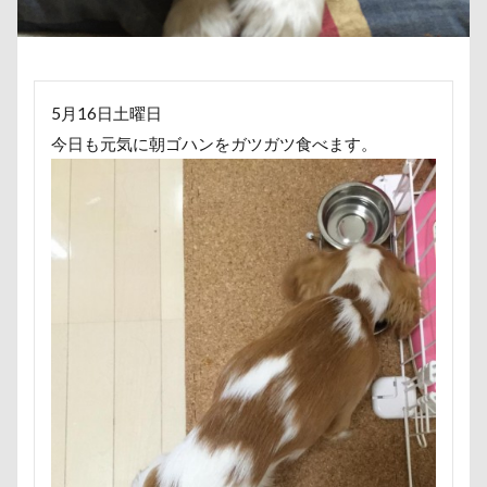
傘
健康チェック
加湿器
動物病院
保護犬
去勢手術
同胎
吉野家
叱れない
叱るの忘れてシャッター切る
5月16日土曜日
叱られた
口タプ
受領印
取り込み中
今日も元気に朝ゴハンをガツガツ食べます。
取りあい
博物館
北海道直送
南相馬鹿島SA
南相馬市
卒業
千里浜なぎさドライブウェイ
千葉県
千本松牧場
千ちゃん
北陸
北軽井沢
倶利伽羅峠
保水効果
名刺
三王山ふれあい公園
丘を越えて
世界平和
世界の名犬牧場
不貞寝
下野市
上越市
上尾市
三陸復興国立公園
三瓶くん
三峯神社
中年サラリーマン
三井アウトレットパーク
万座毛
万が一の備え