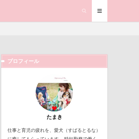
プロフィール
ック天国
動物殺処分ゼロ
働くおじさん
吉野家
取り込み中
たまき
仕事と育児の疲れを、愛犬（すばるとるな）
北軽井沢
に癒してもらっています。 時短勤務で働く