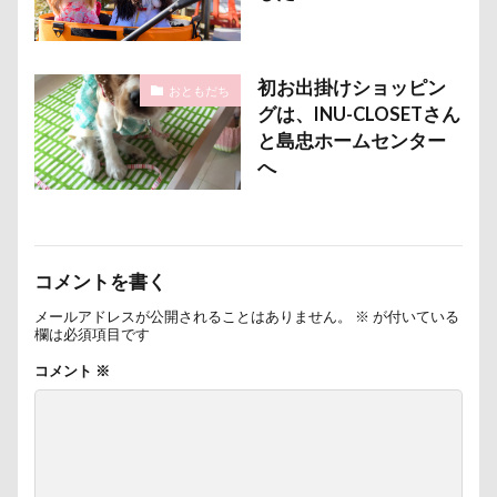
SONY
Simplers
SEL35F18
SA
ポケモンGO
ポカポカ
ボール
RUBYちゃん
RICKくん
RENZOちゃん
ペットドック
ペットショップ
マリンちゃん
RAIN DOGS
wan
Wanday
いたずらっこ
フルーツトマト狩り
ブルブル
ブリーダー
初お出掛けショッピン
おともだち
あおいちゃん
いえ～ぃ
あわわ
グは、INU-CLOSETさん
ブリキ看板
ブランチ
ブラッシング
と島忠ホームセンター
ありがとう
あずきちゃん
あすかちゃん
ブラタン
フワフワ
フレブル
へ
あごのせ
あくび
あきる野市
フレキシリード
フリーマーケット
あきらちゃん
あいちゃん
WANS.tokyo
ブレスレット
フリーステッチ free stitch
【細糸】マリンワッペン付しましまサマーニット
フリスビー
フランソワーズちゃん
コメントを書く
α5100
ZIP
ZEN店長
フランソワーズくん
フランちゃん
フセ
メールアドレスが公開されることはありません。
※
が付いている
ZAKKA SHOP LOOP
Youtube
yogibo
フクロウの森
フォトフレーム
フォトツアー
欄は必須項目です
WithDog
With you Dog Vision
WITH ONE
ブレアちゃん
ブレンハイム
ペットグラス
コメント
※
イチゴ狩り
イヌトランプ
フィギュア
プール
ペットカート
ペットのおうち
ディーンくん
トイレ
トイプードル
ペットと泊まる陽だまり
ベンくん
デート
デンコちゃん
デビュー
ベランダ菜園
ベランダ
ベストショット