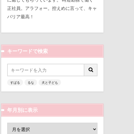
平和
正社員。アラフォー。控えめに言って、キャ
バリア最高！
三瓶くん
備え
七夕
キーワードで検索
似顔絵
人形
乳歯
すばる
るな
犬と子ども
富山環水公園
津市
富山県
富士河口湖町
年月別に表示
ン
小春ちゃん
嵐山渓谷
山中湖