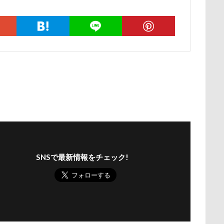
ナちゃん
ルナくん
ルイちゃん
レオくん
ルイくん
ース
リリィーちゃん
リラちゃん
リュウくん
リビング
レオナルドくん
リックくん
ロマニくん
ワル顔
ロールクッション
ロープウェイ
ロープ
ローズガーデン
ロッテちゃん
レオンくん
ロッヂ花月園
ロックハート城
バイ園
ロウバイ
ロイちゃん
レヴォーグ
レディくん
リクくん
マロンちゃん
ムムちゃん
モコちゃｎ
モコ
モカくん
メンテナンス
メレンゲの気持ち
メルちゃん
ンド
メイフェアちゃん
ムサシくん
モナちゃん
ミレー
ミルクちゃん
ミルキーちゃん
ミラーレス一眼レフ
ミラち
SNSで最新情報をチェック!
ミウちゃん
マンスリーフォト
モデル
モナカちゃん
ニット
ラヴィちゃん
ラントくん
ランキング
ラリーく
ラディちゃん
ラテくん
ラッキーちゃん
ライラちゃん
ライムくん
ライクくん
ヨーゼフくん
ヨギボー
ユ