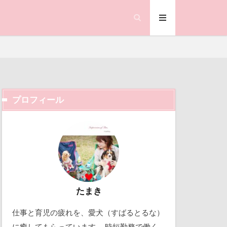
プロフィール
ック天国
動物殺処分ゼロ
働くおじさん
吉野家
取り込み中
たまき
仕事と育児の疲れを、愛犬（すばるとるな）
北軽井沢
に癒してもらっています。 時短勤務で働く