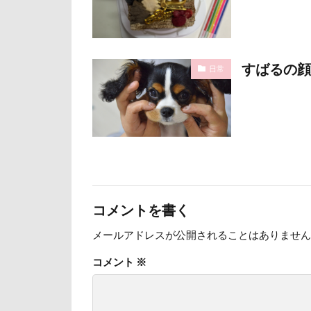
日向ぼっこ
旭日丘湖畔緑地
旅館
方言
すばるの顔
日常
文太くん
梅百花園
松本市
月
未来ちゃん
極上牛のスペア
怒られる5秒前
コメントを書く
心臓病の薬
メールアドレスが公開されることはありません
弱点
成田
抱っこ紐
コメント
※
戦利品
手
扇雀飴本舗