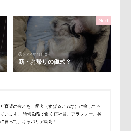
ク
ユウくん
モンブラン
モモちゃん
常磐道
店舗
ト
芝桜
苺ちゃん
英国淑女
若狭海浜公園
若狭公
Next
の里
花
芦田愛菜
舐め舐め
茂来山
舎人公園ドッ
舌出し
自業自得
臨港パーク
腸閉塞
腕枕
脱出
城県
胡桃ちゃん
葵央（あお）くん
蛇口
蘭ちゃん
蕎麦屋
蕎麦
蓼科 茶花茶花
蓮田市
葛飾区
2014年6月30日
新・お帰りの儀式？
とし物
萌華ちゃん
萌ちゃん
菜の花
草津温泉
草
屋
胸の飾り毛
育成
被り物
立山町
粉ミルク
ストラン un
節分
筑西市
等身大ガンダム
笛吹市
空腹
糸満市
移動中
称名滝
秩父
福袋
福島
砺波市
破壊王
粗相
紅ズワイガニ
肘掛けスタイル
事と育児の疲れを、愛犬（すばるとるな）に癒しても
け 台場店
肉球マッサージ
肉球ハーネス
肉球
耳掃除嫌
ています。 時短勤務で働く正社員。アラフォー。控
羽田空港
群馬県
紅梅
美術館
羊毛フェルト
めに言って、キャバリア最高！
細工蒲鉾
紬くん
紫陽花
紋次郎くん
紅葉
血液検