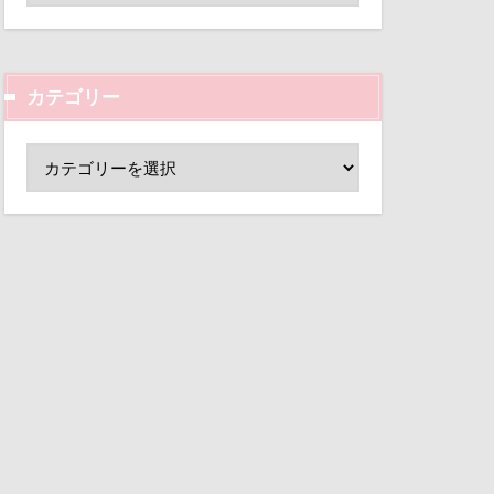
ド
小芝風花
変顔
壁紙
カテゴリー
外耳炎
し皿
君津市
覧カート
村
ド
夢の島
大宮公園
ペンダント
サボサ
可飲食店
タンちゃん
マハロちゃん