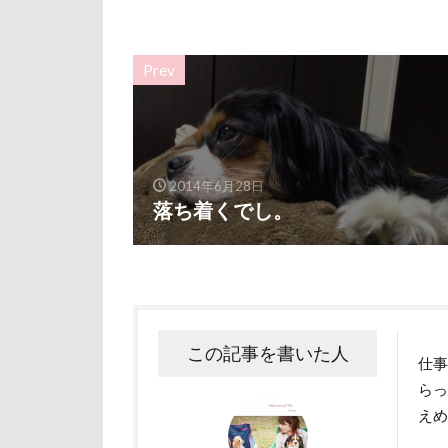
ユニオンジャッ
フォトコンテス
Prev
花菖蒲
花
舎人公園
茂原市
茨
薔薇
蕨駅
2014年6月28日
落ち着くでし。
葉っぱ
落
草加市
茶
米沢牛ステーキレ
立山連峰
神奈川県
この記事を書いた人
仕
肉菜工房 うしす
らっ
耳
羽鳥湖
え
絵画教室