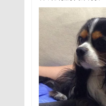
山下公園
小矢部市
壁
増税前
国営みちのく杜
吐いた
名
実はすごい
妖怪アンテナ
天然記念物
大和町
夢
ホームセンター
ペンション・ブ
ペニーレイン
ペット可
ペットステージ（Pe