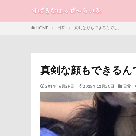
すばる
るな
犬
日常
真剣な顔もできるんでし。
HOME
カテゴリー
タグ
真剣な顔もできるん
100円ショップ
冷蔵庫
冷
2014年6月29日
2015年12月20日
日常
八重桜
八
傘
健康チ
叱れない
取りあい
千里浜なぎさド