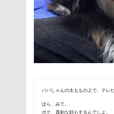
倶利伽羅峠
世界の名犬牧場
三峯神社
一発芸
ヴ
中島フィールズ
作品レビューコ
似たもの父子
人をダメにする
九十九里浜
小太郎くん
富山湾
小
パパしゃんの太ももの上で、テレ
富士急ハイラン
ほら、みて。
室内遊びレッス
ボク、真剣な顔もするんでしよ。
島忠ホームズ