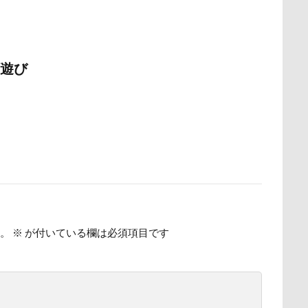
時計
春日部市
春三くん
星野エリア
昇降テーブル
公園
旧軽井沢森ノ美術館
日高市
日帰り入院
日光浴
新潟県
新春ハッピースクラッチキャンペーン
斑尾高原
遊び
散歩
撮影会
暑さ対策
最敬礼
撮影スポット
板橋
梅
桜並木
桜
桃侍くん
栃木県
柚稀（ゆずき）く
チャーム
東芝
東京都
東京ビックサイト
東京April
木更津
望くん
服
撮影テクニック
携帯ストラップ
リブ
忍者
成田ゆめ牧場
愛車
情報誌
恩納村
怒らない
忘年会
心雑音
成田山新勝寺
心配無用
心大朗くん
微速度撮影
御用
彼岸花
彩湖・道満グリ
。
※
が付いている欄は必須項目です
山
成田市
掻き掻き
手編み
接触冷感
接待係
抱きクッション
抜け毛取りクリーナー
抜け毛
手編みセータ
作りスヌード
手作りゴハン
手作りケーキ
手作りオヤツ
所沢航空記念公園
所沢市
房総
戸田市
椿
模様