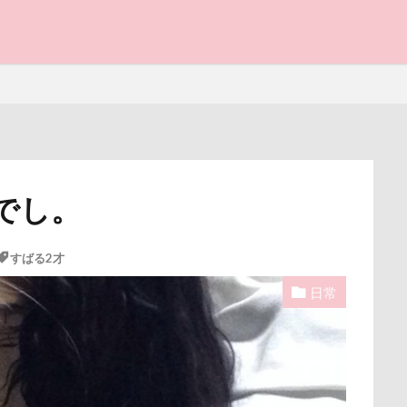
と子ども
でし。
写真パネル
前橋市
初詣
出羽公園
出没！アド街
感ジェルマット
写真教室
写真撮影
写真加工
公園
すばる2才
街市
八ヶ岳
入間市
優玖（はるく）くん
優しい
日常
ェック
加湿器
動物病院
保護犬
去勢手術
同胎
叱るの忘れてシャッター切る
叱られた
口タプ
受領印
博物館
北海道直送
南相馬鹿島SA
南相馬市
卒業
ライブウェイ
千葉県
千本松牧場
千ちゃん
北陸