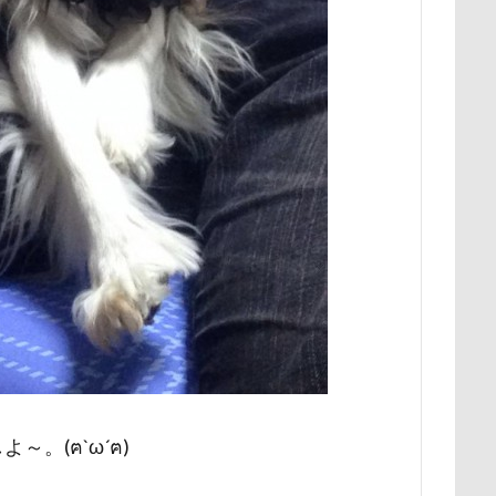
ー牧場
マサラちゃん
マグノリア棟
マグカップ
マウン
ド
ボート
マイクロビーズクッション
マイクロバブル
ポテチくん
ポチくん
ポストカード
ポケモンGO
ポ
ペットショップ
マリンちゃん
フルーツトマト狩り
ブル
ブリキ看板
ブランチ
ブラッシング
ブラタン
フワフ
フリーマーケット
ブレスレット
フリーステッチ free stitch
ちゃん
フランソワーズくん
フランちゃん
フセ
フクロ
フォトツアー
ブレアちゃん
ブレンハイム
ペットグラ
ペットのおうち
ペットと泊まる陽だまり
ベンくん
ベラ
ベストショット
ヘンリーくん
ヘソ天
プーラニアン
ブ
プレサーモC-25
プレアデス星団
プルバックハトカー
プリ
プライスレス
ププくん
プイネちゃん
ブロンズ像
。(ฅ`ω´ฅ)
ワンコクッキー
ルチアちゃん
レインコート
ーデンひめはるの里
レイちゃん
ルークくん
ルビーちゃん