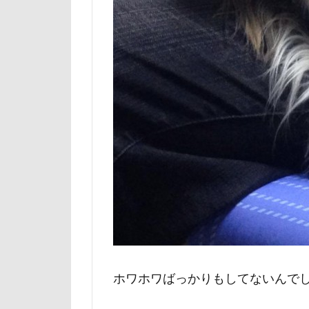
マテ
マザ
マイフリーガー
マァムちゃん
ペットドック
ブリーダー
フレキシリード
フランソワーズ
フォトフレーム
ペットカート
ベランダ
プレゼント
プリシアちゃん
ホワホワばっかりもしてないんでしよ～
マリーちゃん
レイクウッズガ