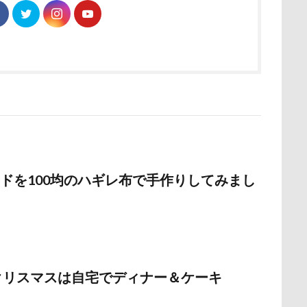
野北部旅行
青木町公園
震災
雪
雨
雑草
集
野原町
長瀞屋
音雅
長瀞
長持ちオヤツ
長友心平
座ミレージャギャラリー
鈴木福
野菜ジャーキー
里山ドッグ
スワップ
那須高原SA
飾り毛
鼻
鵜の浜海岸
鳩
鬼押出し園
駄々コネ
首里城
館林市
飼い主似
欲魔人
食器
食事風景
食べ渋り
食べたい
飛行犬
願い事
里山
那須町
袴
診断メーカー
赤ち
豆キャッチ
譲渡会
謹賀新年
読者投稿
誤飲
ドを100均のハギレ布で手作りしてみまし
谷市
記念日
観覧車
親戚探し
親ばかフィルター
西川口駅
西丹沢
西の河原公園
赤壁
足立区
須ゴンドラ
那須どうぶつ王国
那須とりっくあーとぴあ
那覇
道満ドッグプール
運転手
運転席
運転
遊んで
のクリスマスは自宅でディナー＆ケーキ
迷子札
近江屋
農家のオバチャン
軽井沢町 南軽井沢
軽井沢タリアセン
軽井沢
車
砂浜
石川県
引っ