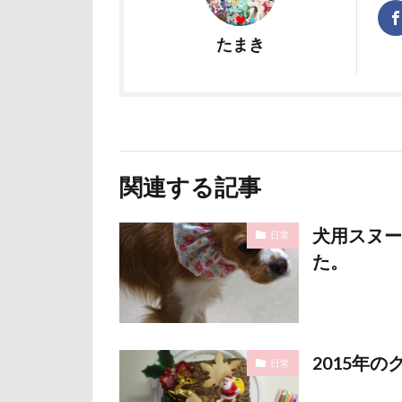
石巻市
長
たまき
長野県
長
銀行印
銀
静電気
顔
魚止めの滝
飯山市
食
関連する記事
願い事メーカー
貸し切り温泉
犬用スヌー
日常
診察台
越
た。
見返りポーズ
遊園地
那
道満ドッグラン
2015年
日常
追いかけっこ
軽井沢旅行