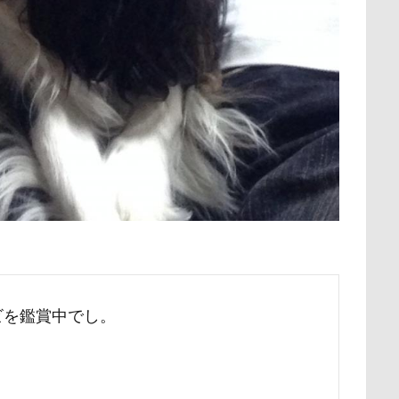
保水効果
名刺
三王山ふれあい公園
丘を越えて
世界
不貞寝
下野市
上越市
上尾市
三陸復興国立公園
中年サラリーマン
三井アウトレットパーク
万座毛
万が一の
ィーナスフォート
ヴィンテージ
ワークショップ
ワンピース
中瀬公園
來夢（らいむ）ちゃん
代々木公園ドッグラン
メント
体重
体調不良
佐久穂町
似顔絵師なつき
休日の朝
仰向け抱っこ
代々木公園
串カツ田中 北千住店
クッション
二足立ち
二等辺三角形
二度寝
予定
乗鞍高原
主張
同胎兄弟
名刺入れ
ワンコ店内OK
射水市
寝顔
寝起き
寝相
寝床
寝坊助
富
布施町
富山市
富士見高原
富士見町
富士見公園
ビを鑑賞中でし。
ド
富士吉田市
富士すばるランド
家宝
小布施ドッグラ
ン
山梨県
巾着田
川越市
川口市
川
嵐山町
岳くん
岩畳
山梨市
小松菜
山北町
山中湖村