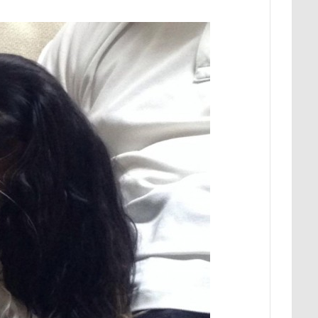
展望台
屋内ドッグラン
居酒屋
小谷流の里ドギーズアイラン
宮城県
室内遊び
名前の由来
土手
夕陽
夏対策
埼玉県
地震
土田トレーナー
国営武蔵丘陵森林公園
の湖畔公園
困惑顔
噛み噛み
哀愁
吾妻郡
吹き出
護市
夕食
多頭飼い記念日
室内トレーニング
天空の遊
宝登山
宇宙犬スヌード
宇宙兄弟
子犬のワルツ
嬬恋
奇跡体験！アンビリーバボー
太閤山ランド
天狗山プレイラン
大脱出
大福
大物説
大満足
大島屋
大宮区
愛ちゃん
ワンコ御節
ワンコプレート
年賀状
ペロペロ
ホタルイカ
ホタルちゃん
ホクロ
ペーターくん
ランシェ草津
ペンション
ペロリンチョ
ペロちゃん
ボ
ペディ(PEDI)
ペット用バスタブ
ペット名刺
ペット同伴
ペットボトル
ペットプロフ
ペットパラダイス
ボケ
ボ
tstages）
マウントジーンズ
マミーちゃん
ママ実家