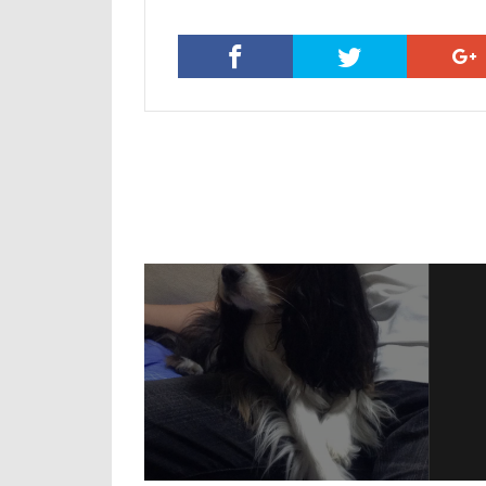
ルビー
ル
リード
リ
レインドッグス
ワガママ
ロンくん
ロゴ
ロウ
リッチェル
モカちゃん
メリーゴーラウ
ミレちゃん
ミックス犬
ラガーシャツ風
ララちゃん
ライムちゃん