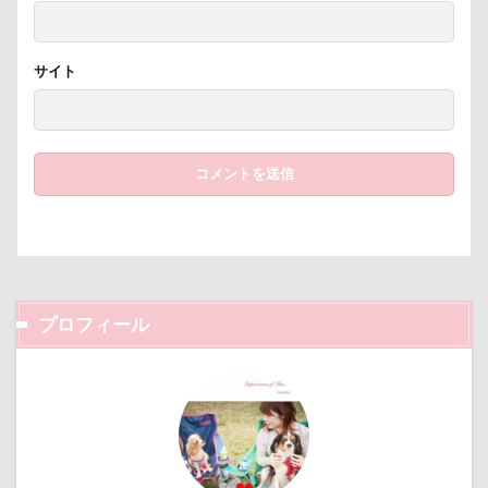
暑さ対策
最敬礼
撮影スポット
板橋区
梨
梅百花園
梅
桜並木
桜
サイト
桃侍くん
栃木県
柚稀（ゆずき）くん
枕
松本市
月チャーム
東芝
東京都
東京ビックサイト
東京April
来客
本部町
未来ちゃん
木更津
望くん
服
撮影テクニック
携帯ストラップ
極上牛のスペアリブ
忍者
成田ゆめ牧場
愛車
情報誌
恩納村
怪獣
怖い
プロフィール
怒られる5秒前
怒らない
忘年会
心雑音
成田山新勝寺
心配無用
心配
心臓病の薬
心大朗くん
微速度撮影
御用
彼岸花
彩湖・道満グリーンパーク
弱点
成田山
成田市
掻き掻き
手編み
接触冷感