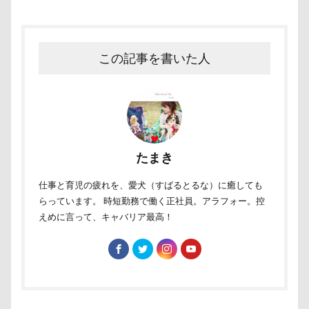
称名滝
秩父
福袋
福島県
神社
神奈川県
砺波市
破壊王
粗相
紅ズワイガニ
肘掛けスタイル
羽咋市
この記事を書いた人
肉菜工房 うしすけ 台場店
肉球マッサージ
肉球ハーネス
肉球
耳掃除嫌い
耳掃除
耳
羽鳥湖
羽田空港
群馬県
紅梅
美術館
羊毛フェルト
置物
絵皿
たまき
絵画教室
細工蒲鉾
紬くん
紫陽花
紋次郎くん
紅葉
血液検査
被毛
仕事と育児の疲れを、愛犬（すばるとるな）に癒しても
らっています。 時短勤務で働く正社員。アラフォー。控
石巻市
長野北部旅行
青木町公園
震災
えめに言って、キャバリア最高！
雪
雨
雑草
集合写真
階段
長野県
長野原町
長瀞屋
音雅
長瀞
長持ちオヤツ
長友心平
鐘
銀行印
銀座ミレージャギャラリー
鈴木福