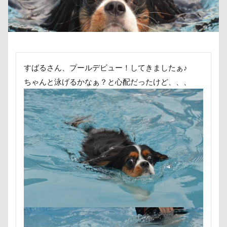
カヌチャベイホテル ＆ ヴィラズ
カドラー
傘
健康チェック
加湿器
動物病院
カトラリー
カタログ
カイくん
保護犬
去勢手術
同胎
吉野家
オープンカー
オーナメント
オーダーメイド
叱れない
叱るの忘れてシャッター切る
オリジナルグッズ
オヤツ
エルマーくん
叱られた
口タプ
受領印
取り込み中
オモチャ
オムライス
オブジェ
オフ会
すばるさん、プールデビュー！してきましたぁ♪
取りあい
博物館
北海道直送
ちゃんと泳げるかなぁ？と心配だったけど、、、
オッサン座り
オスワリ
オクラ
南相馬鹿島SA
南相馬市
卒業
オキちゃん劇場
エヴァちゃん
エンドレス
千里浜なぎさドライブウェイ
千葉県
クゥくん
クッキーくん
スヌード
千本松牧場
千ちゃん
北陸
北軽井沢
サンシェード
シミ
シマホ
倶利伽羅峠
保水効果
名刺
シフォンちゃん
シェンロンくん
三王山ふれあい公園
丘を越えて
世界平和
シェリーちゃん
サンバイザー
サンドイッチ
世界の名犬牧場
不貞寝
下野市
上越市
サンタパレード
サンタ
サンキューの日
上尾市
三陸復興国立公園
三瓶くん
シャンプーハット
サラリーマン
サラダバー
三峯神社
中年サラリーマン
サラサラ
サマーニット
サマーカット
三井アウトレットパーク
万座毛
万が一の備え