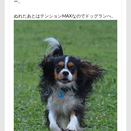
ー。
ヘンリーくん
ヘソ天
プーラニアン
ブレーメン
プレゼント
プレサーモC-25
ぬれたあとはテンションMAXなのでドッグランへ。
プレアデス星団
プルバックハトカー
プリンちゃん
プリシアちゃん
プライスレス
ププくん
プイネちゃん
ブロンズ像
マリンくん
マリーちゃん
ワンコクッキー
ルチアちゃん
レインコート
レイクウッズガーデンひめはるの里
レイちゃん
ルークくん
ルビーちゃん
ルビーくん
ルビー
ルナちゃん
ルナくん
ルイちゃん
レオくん
ルイくん
リーフくん
リード
リース
リリィーちゃん
リラちゃん
リュウくん
リビング
リディちゃん
レインドッグス
レオナルドくん
リックくん