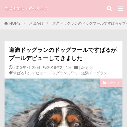
キャバリアレスキュー隊
キーワード
キャバリアミーティング2018
キャバリアミーティング
カメラ
カフェ
HOME
お出かけ
道満ドッグランのドッグプールですばるがプ
クゥ君
ウォーターエース
エクシーガ
すばる
るな
犬と子ども
エアーおやつ
ウルルくん
ウブちゃん
カテゴリー
ウッドチップ
ウッドスティック
道満ドッグランのドッグプールですばるが
ウチの子グッズ
ウサギ耳
プールデビューしてきました
ウォータートレッキング
ウェルカムドッグ
タグ
2013年7月28日
2018年2月1日
お出かけ
エルくん
ウィンク
ウィルくん
すばる1才
,
デビュー
,
ドッグラン
,
プール
,
道満ドッグラン
100円ショップ
写真パネル
前橋市
初詣
イーノの森
インテリア
インターペット2017
お出かけ
出羽公園
出没！アド街ック天国
冷蔵庫
インターペット
冷感ジェルマット
写真教室
写真撮影
イングランド代表キャバリアーズユニフォーム
写真加工
公園
動物殺処分ゼロ
八重桜
イルカ
イラスト
エナジーロープ
八街市
八ヶ岳
入間市
エルちゃん
カファレル
オヤツ入れ
優玖（はるく）くん
優しい
働くおじさん