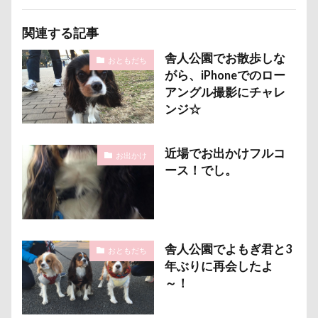
野菜ジャーキー
里山ドッグランサム
静電気
顔スワップ
那須高原SA
飾り毛
鼻
関連する記事
鵜の浜海岸
鳩
鰻
魚止めの滝
舎人公園でお散歩しな
おともだち
がら、iPhoneでのロー
鬼押出し園
駄々コネ
首里城
館林市
アングル撮影にチャレ
飼い主似
顔遊び
飯能市
飯山市
ンジ☆
食欲魔人
食器
食事風景
食べ渋り
食べたい
飛行犬
願い事メーカー
願い事
近場でお出かけフルコ
お出かけ
里山
那須町
袴
診断メーカー
ース！でし。
赤ちゃん
貸し切り温泉
豆キャッチ
譲渡会
謹賀新年
読者投稿
誤飲
誕生日
試着
診察台
越谷市
記念日
舎人公園でよもぎ君と3
おともだち
観覧車
親戚探し
親ばかフィルター
年ぶりに再会したよ
視線の先
見返りポーズ
西川口駅
西丹沢
～！
西の河原公園
赤壁
足立区
那須旅行