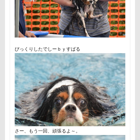
クールミスト
クークチュール
クレオくん
富山湾
小布施町
富山市
富士見高原
クレアちゃん
クリリンくん
クリスマス
富士見町
富士見公園
富士河口湖町
ケルヒャー
クリスティーナちゃん
富士急ハイランド
富士吉田市
クリエイタースタンプ
クランベリー
富士すばるランド
家宝
小布施ドッグラン
クララちゃん
クラシックカー博物館
小春ちゃん
室内遊びレッスン
山梨県
びっくりしたでしーｂｙすばる
クラシックカー
クッションカバー
クッション
巾着田
川越市
川口市
川
嵐山町
クッキー君
ケガ
ケンシロウくん
嵐山渓谷
島忠ホームズ
岳くん
岩畳
コードレス掃除機
コタローくん
コンテスト
山梨市
小松菜
山北町
山中湖村
コング
コロンちゃん
コロンくん
山中湖
山下公園
展望台
屋内ドッグラン
コメちゃん
コムギくん
コナちゃん
居酒屋
小谷流の里ドギーズアイランド
コトラくん
コテージ
コソドロスヌード
小芝風花
小矢部市
宮城県
室内遊び
ケージ
コソドロ
コスプレ
コジローくん
名前の由来
土手
夕陽
夏対策
変顔
ココナラ
ココアちゃん
ココアくん
壁紙
壁
増税前
埼玉県
地震
ココちゃん
ゲンくん
ケーヨーデイツー
さー、もう一回、頑張るよ～。
土田トレーナー
国営武蔵丘陵森林公園
外耳炎