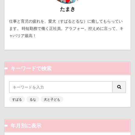
接待係
指輪
抱擁
抱っこ紐
たまき
抱きクッション
抜け毛取りクリーナー
抜け毛
仕事と育児の疲れを、愛犬（すばるとるな）に癒してもらってい
手編みセーター
手作り石鹸
戦利品
ます。 時短勤務で働く正社員。アラフォー。控えめに言って、キ
手作りスヌード
手作りゴハン
手作りケーキ
ャバリア最高！
手作りオヤツ
手作り
扇雀飴本舗
所沢航空記念公園
所沢市
房総
戸田市
椿
模様
短冊に願いごと書いったー
キーワードで検索
犬の系統図
猫
独身貴族
狂犬病予防接種
犬用御節
犬用ケーキ
犬歯
犬服
犬旅本
犬もダメにするクッション
すばる
るな
犬と子ども
犬と泊まれる宿
玉ボケ
犬から訊いた「お留守番のストレスがやわらぐ」CDブッ
ク
年月別に表示
特集
特等席
牛革鑑札入れ
牛乳屋