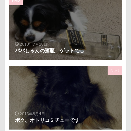
Prev
芦田愛菜
舐め舐め
茂来山
舎人公園ドッグラン
舎人公園
舌出し
自業自得
臨港パーク
腸閉塞
腕枕
脱出
能登
茂原市
茨城県
胡桃ちゃん
葵央（あお）くん
蛇口
2013年7月28日
パパしゃんの酒瓶、ゲットでし
蘭ちゃん
藤田りか子
薔薇
蕨駅
蕎麦屋
蕎麦
蓼科 茶花茶花
蓮田市
葛飾区
茶太郎くん
葉っぱ
落とし物
Next
萌華ちゃん
萌ちゃん
菜の花
草津温泉
草津国際スキー場
草加市
茶屋
胸の飾り毛
育成
被り物
立山町
粉ミルク
米袋
米沢牛ステーキレストラン un
2013年8月4日
節分
筑西市
等身大ガンダム
笛吹市
ボク、オトリコミチューです
笑顔
立山連峰
空腹
糸満市
移動中