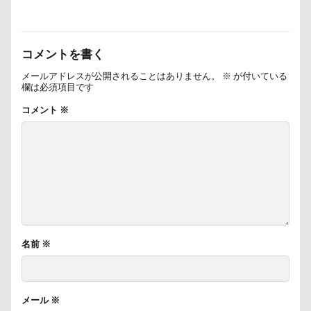
遊園地
那須ゴンドラ
那須どうぶつ王国
那須とりっくあーとぴあ
那覇市
道満ドッグラン
道満ドッグプール
運転手
コメントを書く
運転席
運転
遊んで
踊り
メールアドレスが公開されることはありません。
※
が付いている
欄は必須項目です
追いかけっこ
迷子札
近江屋
コメント
※
農家のオバチャン
軽井沢町 南軽井沢
軽井沢町
軽井沢旅行
軽井沢タリアセン
軽井沢
車
砂浜
石川県
引っ越し
日向ぼっこ
時計
春日部市
春三くん
星野エリア
昇降テーブル
旭日丘湖畔緑地公園
旧軽井沢森ノ美術館
日高市
日帰り入院
名前
※
日光浴
曼珠沙華
旅館
方言
新潟県
新春ハッピースクラッチキャンペーン
斑尾高原
文楽 東蔵
文太くん
散歩
撮影会
メール
※