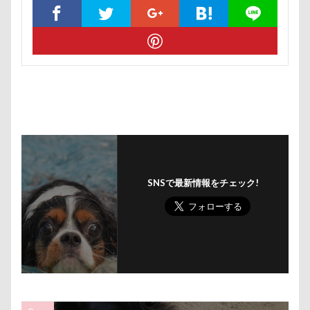
ミラーレス一眼レフ
ミラちゃん
ミックス犬
ミウちゃん
マンスリーフォト
モデル
モナカちゃん
リカちゃん
ラガーシャツ風ニット
ラヴィちゃん
ラントくん
ランキング
ラリーくん
ラランくん
ララちゃん
ラディちゃん
ラテくん
ラッキーちゃん
ライラちゃん
モネちゃん
ライムちゃん
ライムくん
SNSで最新情報をチェック!
ライクくん
ヨーゼフくん
ヨギボー
ユニオンジャックポロ
ユニオンジャック
ユウくん
モンブラン
モモちゃん
常磐道
店舗限定色
フォトコンテスト
芝桜
苺ちゃん
英国淑女
若狭海浜公園
若狭公園
花闊歩
花菖蒲
花の里
花