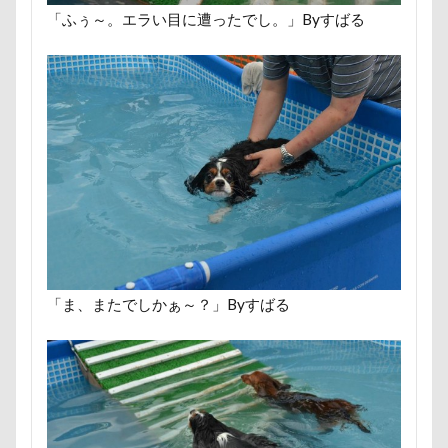
ペンション・ブランシェ草津
ペンション
「ふぅ～。エラい目に遭ったでし。」Byすばる
ペロリンチョ
ペロちゃん
ボサボサ
ペニーレイン
ペディ(PEDI)
ペット用バスタブ
ペット名刺
ペット同伴可飲食店
ペット可
ペットボトル
ペットプロフ
ペットパラダイス
ボケ
ボタンちゃん
ペットステージ（Petstages）
マウントジーンズ
マミーちゃん
ママ実家
マハロちゃん
マテ
マザー牧場
マサラちゃん
マグノリア棟
マグカップ
「ま、またでしかぁ～？」Byすばる
マウントジーンズ那須
マイフリーガード
ボート
マイクロビーズクッション
マイクロバブル
マイクロチップ
マァムちゃん
ポテチくん
ポチくん
ポストカード