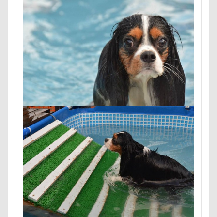
ケーヨーD2
鼻垂れ
国営みちのく杜の湖畔公園
困惑顔
噛み噛み
哀愁
吾妻郡
吹き出し皿
君津市
検索
吐いた
名護市
夕食
多頭飼い記念日
室内トレーニング
天空の遊覧カート
実はすごい
宝登山
宇宙犬スヌード
宇宙兄弟
子犬のワルツ
嬬恋村
妖怪アンテナ
奇跡体験！アンビリーバボー
太閤山ランド
天狗山プレイランド
夢の島
天然記念物
大脱出
大福
大物説
大満足
大島屋
大宮区
大宮公園
大和町
夢愛ちゃん
ワンコ御節
ワンコプレート
年賀状
ペロペロ
ホームセンター
ホタルイカ
ホタルちゃん
ホクロ
ペーターくん
ペンダント