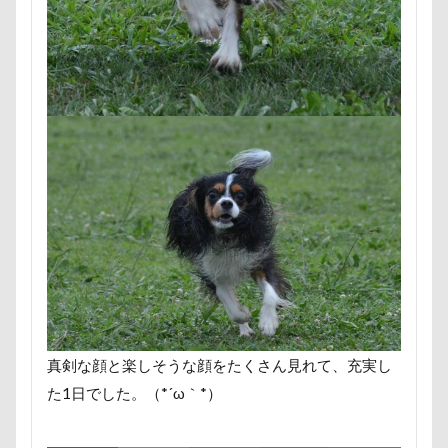
ロマニくん
ワル顔
ワクチン接種
ワガママ
ロールクッション
ロープウェイ
ロープ
ローズガーデン
ローアングル撮影
ロンくん
ロッテちゃん
レオンくん
ロッヂ花月園
ロックハート城
ロックオン
ロゴ
ロウバイ園
ロウバイ
ロイちゃん
レヴォーグ
レディくん
レジーナ
リッチェル
リクくん
マロンちゃん
ムムちゃん
モコちゃｎ
モコちゃん
モカちゃん
モカくん
メンテナンス
メレンゲの気持ち
メルちゃん
真剣な顔と楽しそうな顔をたくさん見れて、充実し
メリーゴーラウンド
メイフェアちゃん
た1日でした。（*´ω｀*）
ムサシくん
モナちゃん
ミレーちゃん
ミレちゃん
ミルクちゃん
ミルキーちゃん