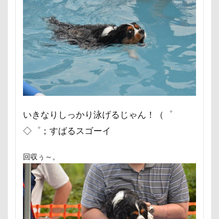
サマーちゃん
サツマイモ
サツキ
七夕
一発芸
ヴィーナスフォート
ササミジャーキー
シャンプー
ヴィンテージ
ワークショップ
ワンピース
シュウイチDOG
ゴンドラ
ジュンちゃん
中島フィールズ
中瀬公園
ストルバイト
ステッカー
スツール
來夢（らいむ）ちゃん
代々木公園ドッグラン
スターバックス
スキー
ジローラモくん
作品レビューコメント
体重
体調不良
ジョージくん
ジョンソンタウン
ジョンくん
佐久穂町
似顔絵師なつき
似顔絵
ジュンくん
ショコラちゃん
ジャンプ
似たもの父子
休日の朝
仰向け抱っこ
ジャンピングキャッチ
ジャックくん
いきなりしっかり泳げるじゃん！（゜
代々木公園
串カツ田中 北千住店
人形
ジグソーパズル
ジェラートピケ
ジェイくん
◇゜；すばるスゴーイ
人をダメにするクッション
二足立ち
シンクロ
シルバーウィーク
シルエット
二等辺三角形
二度寝
予定
乳歯
回収ぅ～。
ショートケーキ
ゴールデンウィーク
九十九里浜
乗鞍高原
主張
同胎兄弟
ゴッドハンド
クッキーちゃん
名刺入れ
ワンコ店内OK
富山環水公園
クリスマスディナー
ケイくん
グラス
小太郎くん
射水市
寝顔
寝起き
クールｘクールプラス
クール素材
寝相
寝床
寝坊助
富津市
富山県