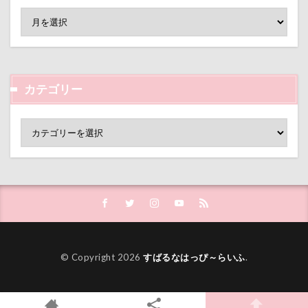
片足上げ
片平村
爛燈
焼肉
獣医
王様風
無線LAN搭載SDHCカード
療法食
知育玩具
着物
真剣
看板犬
目黒区
皮膚
百均
白目
白い泡
疲れた
カテゴリー
玲凰（れおん）くん
異父姉妹
異母兄弟
男前
生地海岸
甚平
甘エビ
琥龍くん
琥珀ちゃん
琥太郎くん
現行犯逮捕
焼き芋
炭火焼肉 船渡
模様替え
毛呂山町
沖縄県営平和祈念公園
沖縄県
沖縄旅行
沖縄サンプラザホテル
決定的瞬間
江東区
永久歯
水元公園
毛玉
残像
河津桜
歯磨き
歩道橋
© Copyright 2026
すばるなはっぴ～らいふ
.
次郎くん
樹脂粘土
横浜港シンボルタワー
横浜港
横浜市
横浜ペット博
横浜