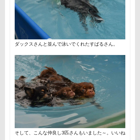
ポケモンGO
ポカポカ
ボール
ペットドック
ペットショップ
マリンちゃん
フルーツトマト狩り
ブルブル
ブリーダー
ブリキ看板
ブランチ
ブラッシング
ダックスさんと並んで泳いでくれたすばるさん。
ブラタン
フワフワ
フレブル
フレキシリード
フリーマーケット
ブレスレット
フリーステッチ free stitch
フリスビー
フランソワーズちゃん
フランソワーズくん
フランちゃん
フセ
フクロウの森
フォトフレーム
フォトツアー
ブレアちゃん
ブレンハイム
ペットグラス
プール
ペットカート
ペットのおうち
ペットと泊まる陽だまり
ベンくん
そして、こんな仲良し3匹さんもいました～。いいね
ベランダ菜園
ベランダ
ベストショット