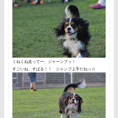
ポケモンGO
ポカポカ
ボール
ケーヨーD2
鼻垂れ
ペットドック
ペットショップ
マリンちゃん
フルーツトマト狩り
検索
ブルブル
ブリーダー
ブリキ看板
ブランチ
ブラッシング
ブラタン
フワフワ
フレブル
フレキシリード
フリーマーケット
ブレスレット
フリーステッチ free stitch
くねくね走ってー、ジャーンプっ！
フリスビー
フランソワーズちゃん
すごいね、すばる！！ ジャンプ上手だねっ☆
フランソワーズくん
フランちゃん
フセ
フクロウの森
フォトフレーム
フォトツアー
ブレアちゃん
ブレンハイム
ペットグラス
プール
ペットカート
ペットのおうち
ペットと泊まる陽だまり
ベンくん
ベランダ菜園
ベランダ
ベストショット