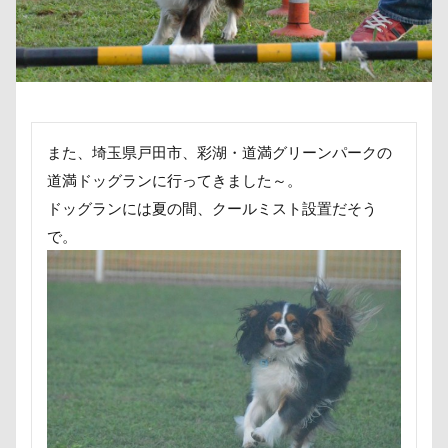
傘
健康チェック
加湿器
動物病院
キャバリアDAY
キャバリア
キャディ部
保護犬
去勢手術
同胎
吉野家
キャバリアフェスティバル
キメ顔
叱れない
叱るの忘れてシャッター切る
キッチン探検隊
キシリトール
ガーデニング
叱られた
口タプ
受領印
取り込み中
ガラス玉イベント
ガチャ
カレンダー
取りあい
博物館
北海道直送
カルマちゃん
カラー
キャバリアパーティ
また、埼玉県戸田市、彩湖・道満グリーンパークの
南相馬鹿島SA
南相馬市
卒業
道満ドッグランに行ってきました～。
キャバリアフェスティバル2018
カボチャ
千里浜なぎさドライブウェイ
千葉県
ドッグランには夏の間、クールミスト設置だそう
キャバ嬢テク
キーリング
キーホルダー
で。
千本松牧場
千ちゃん
北陸
北軽井沢
キュウリ
キャンディちゃん
キャンディ
倶利伽羅峠
保水効果
名刺
キャリーバッグ
キャリーちゃん
三王山ふれあい公園
丘を越えて
世界平和
キャミーちゃん
キャバ開き
キャバレンタイン
世界の名犬牧場
不貞寝
下野市
上越市
キャバリアブランケット
キャバリーマンスタイ
上尾市
三陸復興国立公園
三瓶くん
キャバリア風鈴
キャバリア白書
三峯神社
中年サラリーマン
キャバリア特集号
キャバリア特集
三井アウトレットパーク
万座毛
万が一の備え
キャバリア本
キャバリア服