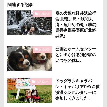
称名滝
秩父
福袋
福島県
神社
関連する記事
神奈川県
砺波市
破壊王
粗相
夏の犬連れ軽井沢旅行
お出かけ
紅ズワイガニ
肘掛けスタイル
羽咋市
④ 北軽井沢：浅間大
滝・魚止めの滝（群馬
肉菜工房 うしすけ 台場店
肉球マッサージ
県吾妻郡長野原町北軽
肉球ハーネス
肉球
耳掃除嫌い
耳掃除
井沢）
耳
羽鳥湖
羽田空港
群馬県
紅梅
公園とホームセンター
美術館
羊毛フェルト
置物
絵皿
お出かけ
とに出かける我が家の
絵画教室
細工蒲鉾
紬くん
紫陽花
いつもの休日。
紋次郎くん
紅葉
血液検査
被毛
石巻市
長野北部旅行
青木町公園
震災
雪
雨
雑草
集合写真
階段
ドッグランキャラバ
おともだち
ン・キャバリアDAY＠横
長野県
長野原町
長瀞屋
音雅
長瀞
浜港シンボルタワーに
長持ちオヤツ
長友心平
鐘
銀行印
参加してきました！
銀座ミレージャギャラリー
鈴木福