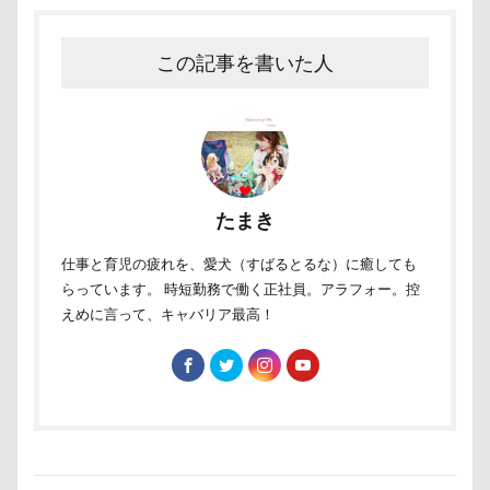
芦田愛菜
舐め舐め
茂来山
舎人公園ドッグラン
舎人公園
舌出し
この記事を書いた人
自業自得
臨港パーク
腸閉塞
腕枕
脱出
能登
茂原市
茨城県
胡桃ちゃん
葵央（あお）くん
蛇口
蘭ちゃん
藤田りか子
薔薇
蕨駅
たまき
蕎麦屋
蕎麦
蓼科 茶花茶花
蓮田市
葛飾区
茶太郎くん
葉っぱ
落とし物
仕事と育児の疲れを、愛犬（すばるとるな）に癒しても
らっています。 時短勤務で働く正社員。アラフォー。控
萌華ちゃん
萌ちゃん
菜の花
草津温泉
えめに言って、キャバリア最高！
草津国際スキー場
草加市
茶屋
胸の飾り毛
育成
被り物
立山町
粉ミルク
米袋
米沢牛ステーキレストラン un
節分
筑西市
等身大ガンダム
笛吹市
笑顔
立山連峰
空腹
糸満市
移動中