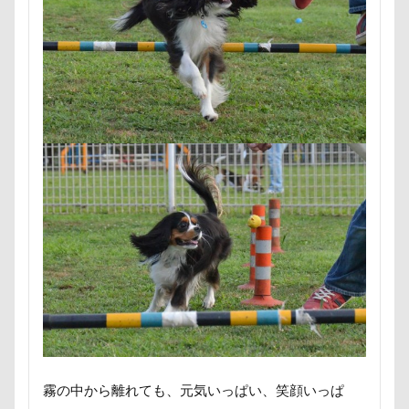
富山湾
小布施町
富山市
富士見高原
カヌチャベイホテル ＆ ヴィラズ
カドラー
富士見町
富士見公園
富士河口湖町
カトラリー
カタログ
カイくん
富士急ハイランド
富士吉田市
オープンカー
オーナメント
オーダーメイド
富士すばるランド
家宝
小布施ドッグラン
オリジナルグッズ
オヤツ
エルマーくん
小春ちゃん
室内遊びレッスン
山梨県
オモチャ
オムライス
オブジェ
オフ会
巾着田
川越市
川口市
川
嵐山町
オッサン座り
オスワリ
オクラ
嵐山渓谷
島忠ホームズ
岳くん
岩畳
オキちゃん劇場
エヴァちゃん
エンドレス
山梨市
小松菜
山北町
山中湖村
クゥくん
クッキーくん
スヌード
山中湖
山下公園
展望台
屋内ドッグラン
サンシェード
シミ
シマホ
居酒屋
小谷流の里ドギーズアイランド
シフォンちゃん
シェンロンくん
小芝風花
小矢部市
宮城県
室内遊び
シェリーちゃん
サンバイザー
サンドイッチ
名前の由来
土手
夕陽
夏対策
変顔
サンタパレード
サンタ
サンキューの日
壁紙
壁
増税前
埼玉県
地震
シャンプーハット
サラリーマン
サラダバー
霧の中から離れても、元気いっぱい、笑顔いっぱ
土田トレーナー
国営武蔵丘陵森林公園
外耳炎
サラサラ
サマーニット
サマーカット