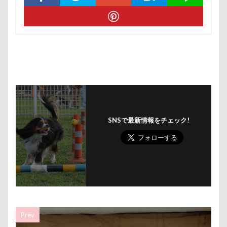
ロマニくん
ワル顔
ワクチン接種
ワガママ
ロールクッション
ロープウェイ
ロープ
ローズガーデン
ローアングル撮影
ロンくん
ロッテちゃん
レオンくん
ロッヂ花月園
ロックハート城
ロックオン
ロゴ
ロウバイ園
ロウバイ
ロイちゃん
レヴォーグ
レディくん
レジーナ
リッチェル
リクくん
マロンちゃん
SNSで最新情報をチェック!
ムムちゃん
モコちゃｎ
モコちゃん
モカちゃん
モカくん
メンテナンス
メレンゲの気持ち
メルちゃん
メリーゴーラウンド
メイフェアちゃん
ムサシくん
モナちゃん
ミレーちゃん
Prev
ミレちゃん
ミルクちゃん
ミルキーちゃん