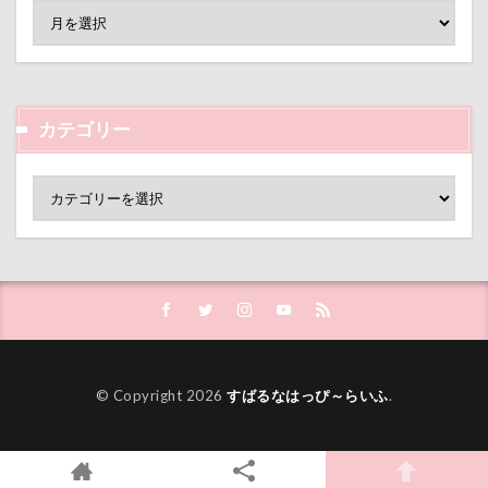
接待係
指輪
抱擁
抱っこ紐
抱きクッション
抜け毛取りクリーナー
抜け毛
手編みセーター
手作り石鹸
戦利品
手作りスヌード
手作りゴハン
手作りケーキ
カテゴリー
手作りオヤツ
手作り
扇雀飴本舗
所沢航空記念公園
所沢市
房総
戸田市
椿
模様
短冊に願いごと書いったー
犬の系統図
猫
独身貴族
狂犬病予防接種
犬用御節
犬用ケーキ
犬歯
犬服
犬旅本
犬もダメにするクッション
犬と泊まれる宿
玉ボケ
© Copyright 2026
すばるなはっぴ～らいふ
.
犬から訊いた「お留守番のストレスがやわらぐ」CDブッ
ク
特集
特等席
牛革鑑札入れ
牛乳屋