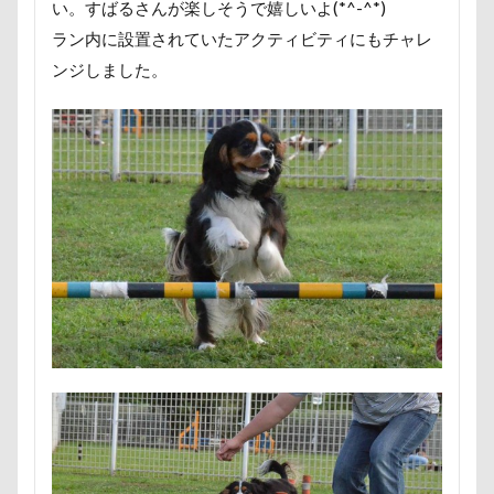
い。すばるさんが楽しそうで嬉しいよ(*^-^*)
国営みちのく杜の湖畔公園
困惑顔
噛み噛み
サマーちゃん
サツマイモ
サツキ
ラン内に設置されていたアクティビティにもチャレ
哀愁
吾妻郡
吹き出し皿
君津市
ササミジャーキー
シャンプー
ンジしました。
吐いた
名護市
夕食
多頭飼い記念日
シュウイチDOG
ゴンドラ
ジュンちゃん
室内トレーニング
天空の遊覧カート
ストルバイト
ステッカー
スツール
実はすごい
宝登山
宇宙犬スヌード
スターバックス
スキー
ジローラモくん
宇宙兄弟
子犬のワルツ
嬬恋村
ジョージくん
ジョンソンタウン
ジョンくん
妖怪アンテナ
奇跡体験！アンビリーバボー
ジュンくん
ショコラちゃん
ジャンプ
太閤山ランド
天狗山プレイランド
夢の島
ジャンピングキャッチ
ジャックくん
天然記念物
大脱出
大福
大物説
ジグソーパズル
ジェラートピケ
ジェイくん
大満足
大島屋
大宮区
大宮公園
シンクロ
シルバーウィーク
シルエット
大和町
夢愛ちゃん
ワンコ御節
ショートケーキ
ゴールデンウィーク
ワンコプレート
年賀状
ペロペロ
ゴッドハンド
クッキーちゃん
ホームセンター
ホタルイカ
ホタルちゃん
クリスマスディナー
ケイくん
グラス
ホクロ
ペーターくん
ペンダント
クールｘクールプラス
クール素材