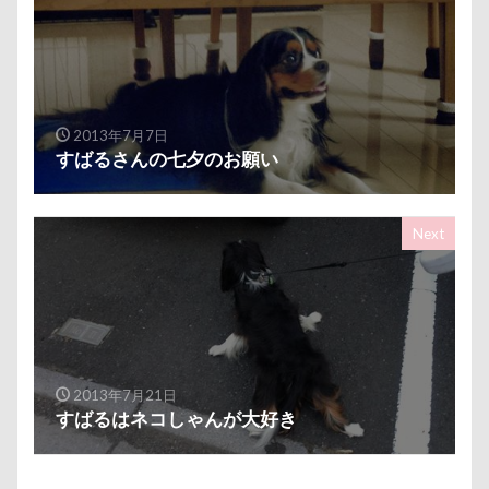
ミラーレス一眼レフ
ミラちゃん
ミックス犬
ミウちゃん
マンスリーフォト
モデル
モナカちゃん
リカちゃん
ラガーシャツ風ニット
ラヴィちゃん
2013年7月7日
ラントくん
ランキング
ラリーくん
すばるさんの七夕のお願い
ラランくん
ララちゃん
ラディちゃん
ラテくん
ラッキーちゃん
ライラちゃん
Next
モネちゃん
ライムちゃん
ライムくん
ライクくん
ヨーゼフくん
ヨギボー
ユニオンジャックポロ
ユニオンジャック
ユウくん
モンブラン
モモちゃん
常磐道
2013年7月21日
店舗限定色
フォトコンテスト
芝桜
すばるはネコしゃんが大好き
苺ちゃん
英国淑女
若狭海浜公園
若狭公園
花闊歩
花菖蒲
花の里
花