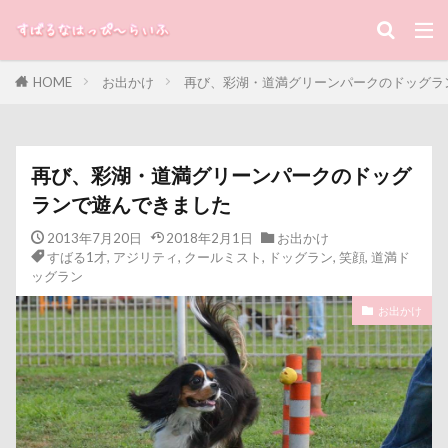
キーワード
ナイトくん
ハイジちゃん
ハイタッチ
バスターミニキューブ
ハンコ
HOME
お出かけ
再び、彩湖・道満グリーンパークのドッグラ
バスタブキャバリア
バウンサー
バイ貝
すばる
るな
犬と子ども
ハーネス
ハードル
ハート
ハンモック
カテゴリー
ハンナちゃん
ハンディモップ
ハロウィン
再び、彩湖・道満グリーンパークのドッグ
ハイローチェア
ハルニレテラス
ハルちゃん
ランで遊んできました
ハニービー撮影会
ハニーちゃん
ハナちゃん
タグ
2013年7月20日
2018年2月1日
お出かけ
ハギーバディース
ハギレ
すばる1才
,
アジリティ
,
クールミスト
,
ドッグラン
,
笑顔
,
道満ド
100円ショップ
写真パネル
前橋市
初詣
ッグラン
ハウススタジオMORGEN
ハウススタジオ
出羽公園
出没！アド街ック天国
冷蔵庫
ハウス
スリーショット
スマホケース
お出かけ
冷感ジェルマット
写真教室
写真撮影
イブ
キャバミー
キャバリアパッケージ
写真加工
公園
動物殺処分ゼロ
八重桜
キャバリアスタンプ
キャバリアグッズ
八街市
八ヶ岳
入間市
キャバリアクラブ
キャバリアクッション
優玖（はるく）くん
優しい
働くおじさん
キャバリアキャンドル
キャバリアの森