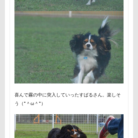
七夕
一発芸
ヴィーナスフォート
キャバリアレスキュー隊
ヴィンテージ
ワークショップ
ワンピース
キャバリアミーティング2018
中島フィールズ
中瀬公園
キャバリアミーティング
カメラ
カフェ
來夢（らいむ）ちゃん
代々木公園ドッグラン
クゥ君
ウォーターエース
エクシーガ
作品レビューコメント
体重
体調不良
エアーおやつ
ウルルくん
ウブちゃん
佐久穂町
似顔絵師なつき
似顔絵
ウッドチップ
ウッドスティック
似たもの父子
休日の朝
仰向け抱っこ
ウチの子グッズ
ウサギ耳
代々木公園
串カツ田中 北千住店
人形
ウォータートレッキング
ウェルカムドッグ
人をダメにするクッション
二足立ち
エルくん
ウィンク
ウィルくん
二等辺三角形
二度寝
予定
乳歯
喜んで霧の中に突入していったすばるさん。楽しそ
イーノの森
インテリア
インターペット2017
九十九里浜
乗鞍高原
主張
同胎兄弟
う（*＾ω＾*）
インターペット
名刺入れ
ワンコ店内OK
富山環水公園
イングランド代表キャバリアーズユニフォーム
小太郎くん
射水市
寝顔
寝起き
イルカ
イラスト
エナジーロープ
寝相
寝床
寝坊助
富津市
富山県
エルちゃん
カファレル
オヤツ入れ