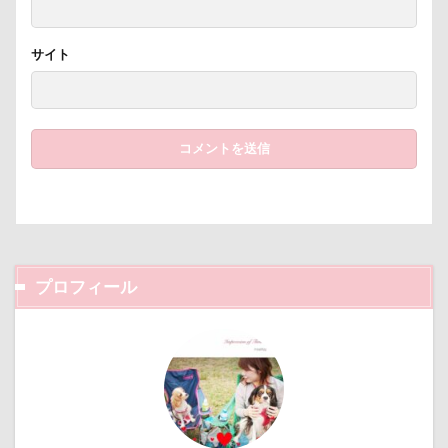
遊園地
那須ゴンドラ
那須どうぶつ王国
那須とりっくあーとぴあ
那覇市
サイト
道満ドッグラン
道満ドッグプール
運転手
運転席
運転
遊んで
踊り
追いかけっこ
迷子札
近江屋
農家のオバチャン
軽井沢町 南軽井沢
軽井沢町
軽井沢旅行
軽井沢タリアセン
軽井沢
車
砂浜
石川県
引っ越し
日向ぼっこ
時計
春日部市
春三くん
プロフィール
星野エリア
昇降テーブル
旭日丘湖畔緑地公園
旧軽井沢森ノ美術館
日高市
日帰り入院
日光浴
曼珠沙華
旅館
方言
新潟県
新春ハッピースクラッチキャンペーン
斑尾高原
文楽 東蔵
文太くん
散歩
撮影会