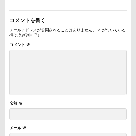
野菜ジャーキー
里山ドッグランサム
静電気
顔スワップ
那須高原SA
飾り毛
鼻
コメントを書く
鵜の浜海岸
鳩
鰻
魚止めの滝
メールアドレスが公開されることはありません。
※
が付いている
鬼押出し園
駄々コネ
首里城
館林市
欄は必須項目です
飼い主似
顔遊び
飯能市
飯山市
コメント
※
食欲魔人
食器
食事風景
食べ渋り
食べたい
飛行犬
願い事メーカー
願い事
里山
那須町
袴
診断メーカー
赤ちゃん
貸し切り温泉
豆キャッチ
譲渡会
謹賀新年
読者投稿
誤飲
誕生日
試着
診察台
越谷市
記念日
名前
※
観覧車
親戚探し
親ばかフィルター
視線の先
見返りポーズ
西川口駅
西丹沢
メール
※
西の河原公園
赤壁
足立区
那須旅行