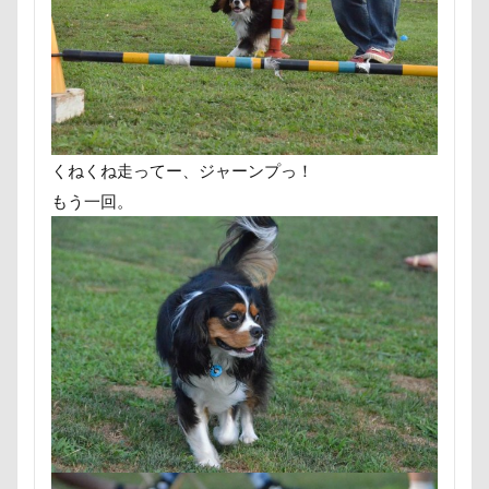
ペンション・ブランシェ草津
ペンション
クールミスト
クークチュール
クレオくん
ペロリンチョ
ペロちゃん
ボサボサ
クレアちゃん
クリリンくん
クリスマス
ペニーレイン
ペディ(PEDI)
ペット用バスタブ
ケルヒャー
クリスティーナちゃん
ペット名刺
ペット同伴可飲食店
ペット可
クリエイタースタンプ
クランベリー
ペットボトル
ペットプロフ
ペットパラダイス
クララちゃん
クラシックカー博物館
くねくね走ってー、ジャーンプっ！
ボケ
ボタンちゃん
クラシックカー
クッションカバー
クッション
もう一回。
ペットステージ（Petstages）
マウントジーンズ
クッキー君
ケガ
ケンシロウくん
マミーちゃん
ママ実家
マハロちゃん
コードレス掃除機
コタローくん
コンテスト
マテ
マザー牧場
マサラちゃん
コング
コロンちゃん
コロンくん
マグノリア棟
マグカップ
コメちゃん
コムギくん
コナちゃん
マウントジーンズ那須
マイフリーガード
コトラくん
コテージ
コソドロスヌード
ボート
マイクロビーズクッション
ケージ
コソドロ
コスプレ
コジローくん
マイクロバブル
マイクロチップ
マァムちゃん
ココナラ
ココアちゃん
ココアくん
ポテチくん
ポチくん
ポストカード
ココちゃん
ゲンくん
ケーヨーデイツー