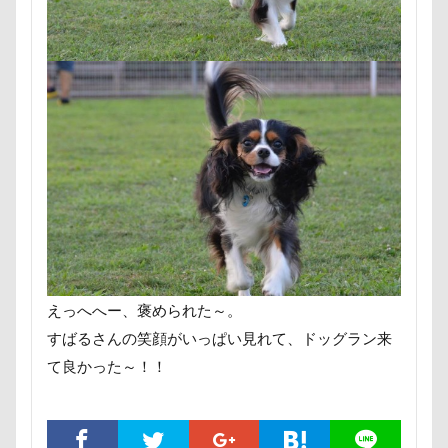
ヘンリーくん
ヘソ天
プーラニアン
ブレーメン
プレゼント
プレサーモC-25
プレアデス星団
プルバックハトカー
プリンちゃん
プリシアちゃん
プライスレス
ププくん
プイネちゃん
ブロンズ像
マリンくん
マリーちゃん
ワンコクッキー
ルチアちゃん
レインコート
レイクウッズガーデンひめはるの里
レイちゃん
ルークくん
ルビーちゃん
ルビーくん
ルビー
ルナちゃん
ルナくん
ルイちゃん
えっへへー、褒められた～。
レオくん
ルイくん
リーフくん
リード
すばるさんの笑顔がいっぱい見れて、ドッグラン来
リース
リリィーちゃん
リラちゃん
て良かった～！！
リュウくん
リビング
リディちゃん
レインドッグス
レオナルドくん
リックくん