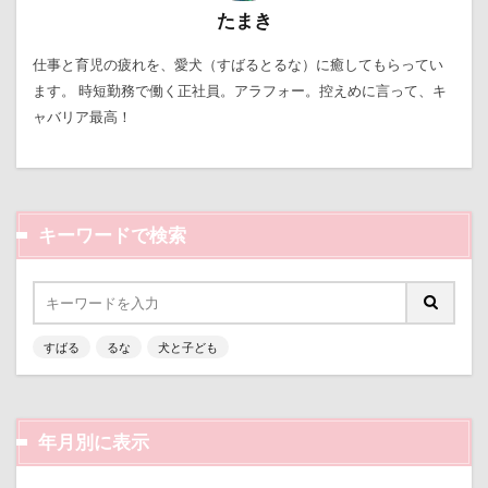
暑さ対策
最敬礼
撮影スポット
板橋区
たまき
梨
梅百花園
梅
桜並木
桜
仕事と育児の疲れを、愛犬（すばるとるな）に癒してもらってい
桃侍くん
栃木県
柚稀（ゆずき）くん
枕
ます。 時短勤務で働く正社員。アラフォー。控えめに言って、キ
ャバリア最高！
松本市
月チャーム
東芝
東京都
東京ビックサイト
東京April
来客
本部町
未来ちゃん
木更津
望くん
服
撮影テクニック
携帯ストラップ
キーワードで検索
極上牛のスペアリブ
忍者
成田ゆめ牧場
愛車
情報誌
恩納村
怪獣
怖い
怒られる5秒前
怒らない
忘年会
心雑音
すばる
るな
犬と子ども
成田山新勝寺
心配無用
心配
心臓病の薬
心大朗くん
微速度撮影
御用
彼岸花
彩湖・道満グリーンパーク
弱点
成田山
年月別に表示
成田市
掻き掻き
手編み
接触冷感