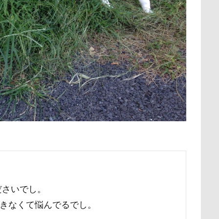
保水効果
名刺
三王山ふれあい公園
丘を越えて
世界
タンプ
クランベリー
クララちゃん
クラシックカー博物館
不貞寝
下野市
上越市
上尾市
三陸復興国立公園
ー
クッション
クッキー君
ケガ
ケンシロウくん
中年サラリーマン
三井アウトレットパーク
万座毛
万が一の
コンテスト
コング
コロンちゃん
コロンくん
コメ
ィーナスフォート
ヴィンテージ
ワークショップ
ワンピース
コナちゃん
コトラくん
コテージ
コソドロスヌード
中瀬公園
來夢（らいむ）ちゃん
代々木公園ドッグラン
コスプレ
コジローくん
ココナラ
ココアちゃん
ココア
メント
体重
体調不良
佐久穂町
似顔絵師なつき
ゲンくん
ケーヨーデイツー
ケーヨーD2
鼻垂れ
休日の朝
仰向け抱っこ
代々木公園
串カツ田中 北千住店
検索
クッション
二足立ち
二等辺三角形
二度寝
予定
乗鞍高原
主張
同胎兄弟
名刺入れ
ワンコ店内OK
射水市
寝顔
寝起き
寝相
寝床
寝坊助
富
布施町
富山市
富士見高原
富士見町
富士見公園
ド
富士吉田市
富士すばるランド
家宝
小布施ドッグラ
ださいでし。
ン
山梨県
巾着田
川越市
川口市
川
嵐山町
できなくて悩んでるでし。
岳くん
岩畳
山梨市
小松菜
山北町
山中湖村