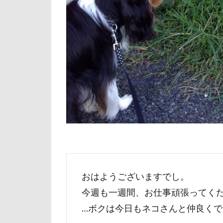
倶利伽羅峠
クリエイタース
世界の名犬牧場
クッションカバ
三峯神社
コタローくん
一発芸
ヴ
コムギくん
中島フィールズ
コソドロ
作品レビューコ
ココちゃん
似たもの父子
人をダメにする
九十九里浜
小太郎くん
富山湾
小
おはようございますでし。
富士急ハイラン
今週も一週間、お仕事頑張ってく
室内遊びレッス
…ボクは今日もネコさんと仲良く
島忠ホームズ