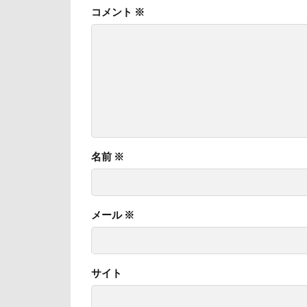
コメント
※
日向ぼっこ
旭日丘湖畔緑地
旅館
方言
文太くん
梅百花園
松本市
月
未来ちゃん
名前
※
極上牛のスペア
怒られる5秒前
心臓病の薬
メール
※
弱点
成田
抱っこ紐
サイト
戦利品
手
扇雀飴本舗