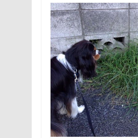
山下公園
小矢部市
壁
増税前
国営みちのく杜
吐いた
名
実はすごい
妖怪アンテナ
天然記念物
大和町
夢
ホームセンター
ペンション・ブ
ペニーレイン
ペット可
ペットステージ（Pe