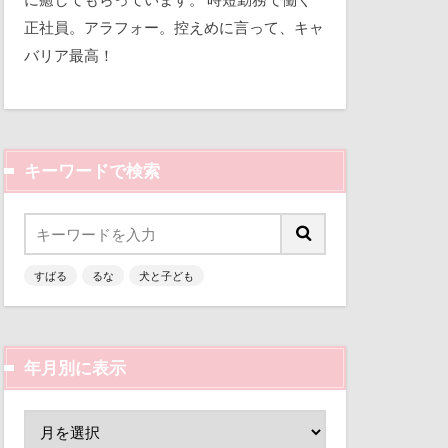
平和
クラシックカー
正社員。アラフォー。控えめに言って、キャ
バリア最高！
三瓶くん
コードレス掃除機
備え
七夕
ちゃん
ケージ
くん
キーワードで検索
似顔絵
人形
乳歯
すばる
るな
犬と子ども
富山環水公園
津市
富山県
富士河口湖町
年月別に表示
ン
小春ちゃん
嵐山渓谷
山中湖