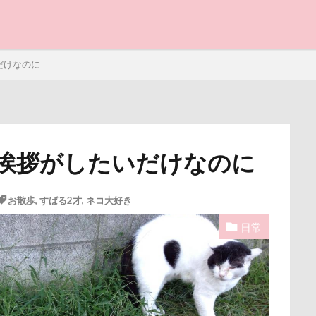
オリジナルグッズ
オヤツ
エルマーくん
オモチャ
オフ会
オッサン座り
オスワリ
オクラ
オキちゃん劇場
と子ども
クゥくん
クッキーくん
スヌード
サンシェード
シミ
だけなのに
シェンロンくん
シェリーちゃん
サンバイザー
サンド
サンタ
サンキューの日
シャンプーハット
サラリーマ
サマーニット
サマーカット
サマーちゃん
サツマイモ
ー
シャンプー
シュウイチDOG
ゴンドラ
ジュンちゃん
挨拶がしたいだけなのに
写真パネル
前橋市
初詣
出羽公園
出没！アド街
スツール
スターバックス
スキー
ジローラモくん
ジ
感ジェルマット
写真教室
写真撮影
写真加工
公園
ン
ジョンくん
ジュンくん
ショコラちゃん
ジャンプ
お散歩
,
すばる2才
,
ネコ大好き
街市
八ヶ岳
入間市
優玖（はるく）くん
優しい
ャッチ
ジャックくん
ジグソーパズル
ジェラートピケ
日常
ェック
加湿器
動物病院
保護犬
去勢手術
同胎
シルバーウィーク
シルエット
ショートケーキ
ゴールデンウ
叱るの忘れてシャッター切る
叱られた
口タプ
受領印
クッキーちゃん
クリスマスディナー
ケイくん
グラス
博物館
北海道直送
南相馬鹿島SA
南相馬市
卒業
プラス
クール素材
クールミスト
クークチュール
クレ
ライブウェイ
千葉県
千本松牧場
千ちゃん
北陸
クリリンくん
クリスマス
ケルヒャー
クリスティーナち