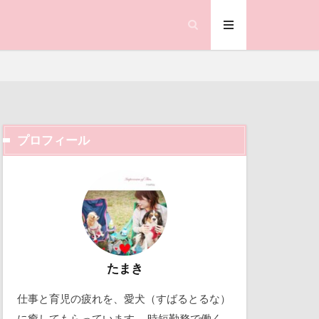
オムライス
エヴァちゃん
シマホ
イッチ
ン
サラダバー
サツキ
プロフィール
ストルバイト
ック天国
ョージくん
動物殺処分ゼロ
働くおじさん
ジェイくん
吉野家
ィーク
取り込み中
たまき
オくん
仕事と育児の疲れを、愛犬（すばるとるな）
北軽井沢
ゃん
に癒してもらっています。 時短勤務で働く