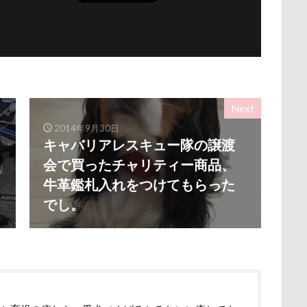
ナちゃん
ルナくん
ルイちゃん
レオくん
ルイくん
ース
リリィーちゃん
リラちゃん
リュウくん
リビング
レオナルドくん
リックくん
ロマニくん
ワル顔
ロールクッション
ロープウェイ
ロープ
ローズガーデン
ロッテちゃん
レオンくん
ロッヂ花月園
ロックハート城
Next
バイ園
ロウバイ
ロイちゃん
レヴォーグ
レディくん
2014年9月30日
キャバリアレスキュー隊の譲渡
リクくん
マロンちゃん
ムムちゃん
モコちゃｎ
モコ
会で買ったチャリティー商品、
モカくん
メンテナンス
メレンゲの気持ち
メルちゃん
牛革鑑札入れをつけてもらった
ンド
メイフェアちゃん
ムサシくん
モナちゃん
ミレー
でし。
ミルクちゃん
ミルキーちゃん
ミラーレス一眼レフ
ミラち
ミウちゃん
マンスリーフォト
モデル
モナカちゃん
ニット
ラヴィちゃん
ラントくん
ランキング
ラリーく
ラディちゃん
ラテくん
ラッキーちゃん
ライラちゃん
ライムくん
ライクくん
ヨーゼフくん
ヨギボー
ユ