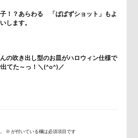
野北部旅行
青木町公園
震災
雪
雨
雑草
集
子！？あらわる 「ぱぱずショット」もよ
野原町
長瀞屋
音雅
長瀞
長持ちオヤツ
長友心平
いします。
座ミレージャギャラリー
鈴木福
野菜ジャーキー
里山ドッグ
スワップ
那須高原SA
飾り毛
鼻
鵜の浜海岸
鳩
鬼押出し園
駄々コネ
首里城
館林市
飼い主似
んの吹き出し型のお皿がハロウィン仕様で
欲魔人
食器
食事風景
食べ渋り
食べたい
飛行犬
出てた～っ！＼(^o^)／
願い事
里山
那須町
袴
診断メーカー
赤ち
豆キャッチ
譲渡会
謹賀新年
読者投稿
誤飲
谷市
記念日
観覧車
親戚探し
親ばかフィルター
西川口駅
西丹沢
西の河原公園
赤壁
足立区
須ゴンドラ
那須どうぶつ王国
那須とりっくあーとぴあ
那覇
道満ドッグプール
運転手
運転席
運転
遊んで
迷子札
近江屋
農家のオバチャン
軽井沢町 南軽井沢
。
※
が付いている欄は必須項目です
軽井沢タリアセン
軽井沢
車
砂浜
石川県
引っ