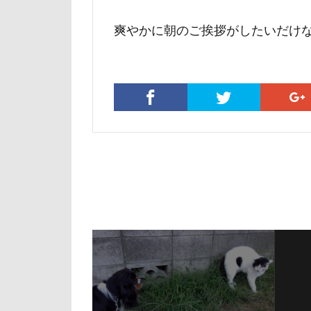
マテ
マザ
爽やかに朝のご挨拶がしたいだけ
マイフリーガー
マァムちゃん
ペットドック
ブリーダー
フレキシリード
フランソワーズ
フォトフレーム
ペットカート
ベランダ
プレゼント
プリシアちゃん
マリーちゃん
レイクウッズガ