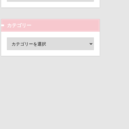
ド
小芝風花
変顔
壁紙
カテゴリー
外耳炎
し皿
君津市
覧カート
村
ド
夢の島
大宮公園
ペンダント
サボサ
可飲食店
タンちゃん
マハロちゃん