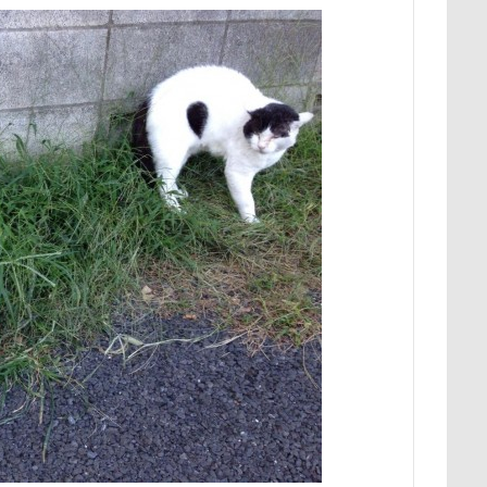
展望台
屋内ドッグラン
居酒屋
小谷流の里ドギーズアイラン
宮城県
室内遊び
名前の由来
土手
夕陽
夏対策
埼玉県
地震
土田トレーナー
国営武蔵丘陵森林公園
の湖畔公園
困惑顔
噛み噛み
哀愁
吾妻郡
吹き出
護市
夕食
多頭飼い記念日
室内トレーニング
天空の遊
宝登山
宇宙犬スヌード
宇宙兄弟
子犬のワルツ
嬬恋
奇跡体験！アンビリーバボー
太閤山ランド
天狗山プレイラン
大脱出
大福
大物説
大満足
大島屋
大宮区
愛ちゃん
ワンコ御節
ワンコプレート
年賀状
ペロペロ
ホタルイカ
ホタルちゃん
ホクロ
ペーターくん
ランシェ草津
ペンション
ペロリンチョ
ペロちゃん
ボ
ペディ(PEDI)
ペット用バスタブ
ペット名刺
ペット同伴
ペットボトル
ペットプロフ
ペットパラダイス
ボケ
ボ
tstages）
マウントジーンズ
マミーちゃん
ママ実家