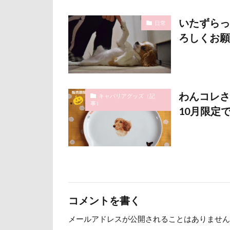
石巻市
長
いたずらっ
日常
長野県
長
ろしくお願
銀行印
銀
静電気
顔
魚止めの滝
わんコレさ
飯山市
食
キャバリアグッズ（記
事）
10月限定で
願い事メーカー
貸し切り温泉
診察台
越
見返りポーズ
遊園地
那
道満ドッグラン
コメントを書く
追いかけっこ
メールアドレスが公開されることはありません
軽井沢旅行