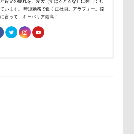
事と育児の疲れを、愛犬（すばるとるな）に癒しても
ク
ユウくん
モンブラン
モモちゃん
常磐道
店舗
ています。 時短勤務で働く正社員。アラフォー。控
めに言って、キャバリア最高！
ト
芝桜
苺ちゃん
英国淑女
若狭海浜公園
若狭公
の里
花
芦田愛菜
舐め舐め
茂来山
舎人公園ドッ
舌出し
自業自得
臨港パーク
腸閉塞
腕枕
脱出
城県
胡桃ちゃん
葵央（あお）くん
蛇口
蘭ちゃん
蕎麦屋
蕎麦
蓼科 茶花茶花
蓮田市
葛飾区
とし物
萌華ちゃん
萌ちゃん
菜の花
草津温泉
草
屋
胸の飾り毛
育成
被り物
立山町
粉ミルク
ストラン un
節分
筑西市
等身大ガンダム
笛吹市
空腹
糸満市
移動中
称名滝
秩父
福袋
福島
砺波市
破壊王
粗相
紅ズワイガニ
肘掛けスタイル
け 台場店
肉球マッサージ
肉球ハーネス
肉球
耳掃除嫌
羽田空港
群馬県
紅梅
美術館
羊毛フェルト
細工蒲鉾
紬くん
紫陽花
紋次郎くん
紅葉
血液検