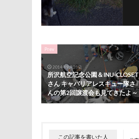
ルビー
ル
リード
リ
レインドッグス
ワガママ
ロンくん
Prev
ロゴ
ロウ
リッチェル
2014年9月28日
所沢航空記念公園＆INU-CLOSET
モカちゃん
さん キャバリアレスキュー隊さ
メリーゴーラウ
んの第2回譲渡会も見てきたよ～
ミレちゃん
ミックス犬
ラガーシャツ風
ララちゃん
この記事を書いた人
ライムちゃん