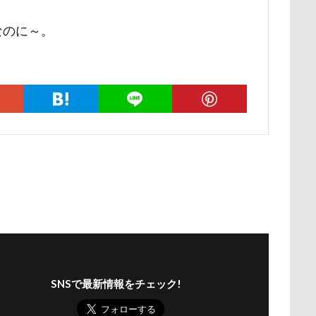
ー牧場
マサラちゃん
マグノリア棟
マグカップ
マウン
なのに～。
ド
ボート
マイクロビーズクッション
マイクロバブル
ポテチくん
ポチくん
ポストカード
ポケモンGO
ポ
ペットショップ
マリンちゃん
フルーツトマト狩り
ブル
ブリキ看板
ブランチ
ブラッシング
ブラタン
フワフ
フリーマーケット
ブレスレット
フリーステッチ free stitch
ちゃん
フランソワーズくん
フランちゃん
フセ
フクロ
フォトツアー
ブレアちゃん
ブレンハイム
ペットグラ
ペットのおうち
ペットと泊まる陽だまり
ベンくん
ベラ
ベストショット
ヘンリーくん
ヘソ天
プーラニアン
ブ
プレサーモC-25
プレアデス星団
プルバックハトカー
プリ
プライスレス
ププくん
プイネちゃん
ブロンズ像
SNSで最新情報をチェック!
ワンコクッキー
ルチアちゃん
レインコート
ーデンひめはるの里
レイちゃん
ルークくん
ルビーちゃん