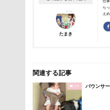
仕
ユニオンジャッ
らっ
え
フォトコンテス
花菖蒲
花
舎人公園
たまき
茂原市
茨
薔薇
蕨駅
葉っぱ
落
草加市
茶
米沢牛ステーキレ
関連する記事
立山連峰
神奈川県
バウンサー
日常
肉菜工房 うしす
耳
羽鳥湖
絵画教室