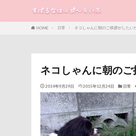
オーダーメイド
オブジェ
すばる
るな
犬
エンドレス
日常
ネコしゃんに朝のご挨拶がしたい
HOME
カテゴリー
シフォンちゃん
サンタパレード
サラサラ
タグ
ササミジャーキ
ネコしゃんに朝のご
100円ショップ
ステッカー
冷蔵庫
冷
ジョンソンタウ
2014年9月29日
2015年12月24日
日常
八重桜
八
ジャンピングキ
傘
健康チ
シンクロ
叱れない
ゴッドハンド
取りあい
クールｘクール
千里浜なぎさド
クレアちゃん