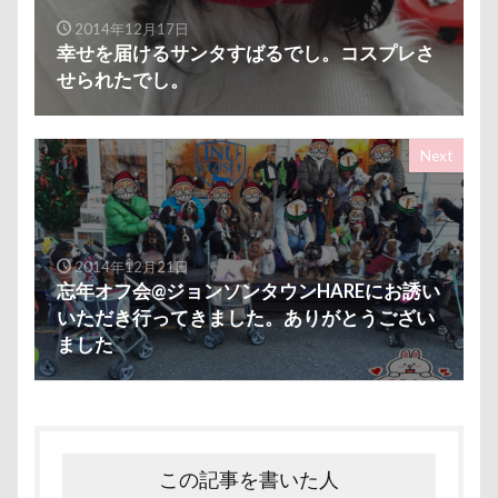
コング
コロンちゃん
コロンくん
ロマニくん
ワル顔
ワクチン接種
2014年12月17日
コメちゃん
コムギくん
コナちゃん
ワガママ
ロールクッション
ロープウェイ
幸せを届けるサンタすばるでし。コスプレさ
せられたでし。
コトラくん
コテージ
コソドロスヌード
ロープ
ローズガーデン
ローアングル撮影
ケージ
コソドロ
コスプレ
コジローくん
ロンくん
ロッテちゃん
レオンくん
ココナラ
ココアちゃん
ココアくん
ロッヂ花月園
ロックハート城
ロックオン
Next
ココちゃん
ゲンくん
ケーヨーデイツー
ロゴ
ロウバイ園
ロウバイ
ロイちゃん
ケーヨーD2
鼻垂れ
レヴォーグ
レディくん
レジーナ
リッチェル
リクくん
マロンちゃん
2014年12月21日
検索
忘年オフ会@ジョンソンタウンHAREにお誘い
ムムちゃん
モコちゃｎ
モコちゃん
いただき行ってきました。ありがとうござい
モカちゃん
モカくん
メンテナンス
ました
メレンゲの気持ち
メルちゃん
メリーゴーラウンド
メイフェアちゃん
ムサシくん
モナちゃん
ミレーちゃん
ミレちゃん
ミルクちゃん
ミルキーちゃん
この記事を書いた人