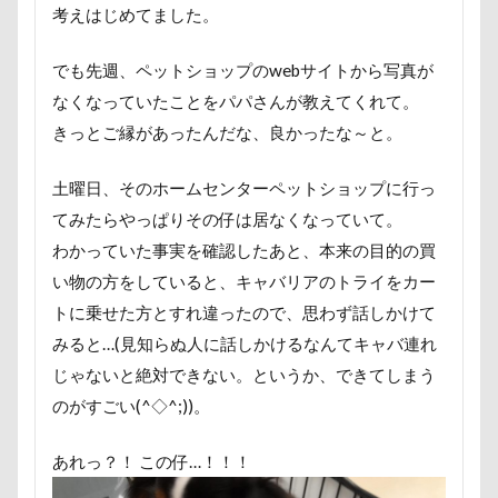
キャリーバッグ
キャリーちゃん
考えはじめてました。
国営みちのく杜の湖畔公園
困惑顔
噛み噛み
キャミーちゃん
キャバ開き
キャバレンタイン
哀愁
吾妻郡
吹き出し皿
君津市
でも先週、ペットショップのwebサイトから写真が
キャバリアブランケット
キャバリーマンスタイ
吐いた
名護市
夕食
多頭飼い記念日
なくなっていたことをパパさんが教えてくれて。
キャバリア風鈴
キャバリア白書
室内トレーニング
天空の遊覧カート
きっとご縁があったんだな、良かったな～と。
キャバリア特集号
キャバリア特集
実はすごい
宝登山
宇宙犬スヌード
土曜日、そのホームセンターペットショップに行っ
キャバリア本
キャバリア服
宇宙兄弟
子犬のワルツ
嬬恋村
てみたらやっぱりその仔は居なくなっていて。
キャバリアレスキュー隊
妖怪アンテナ
奇跡体験！アンビリーバボー
わかっていた事実を確認したあと、本来の目的の買
キャバリアミーティング2018
太閤山ランド
天狗山プレイランド
夢の島
い物の方をしていると、キャバリアのトライをカー
キャバリアミーティング
カメラ
カフェ
天然記念物
大脱出
大福
大物説
トに乗せた方とすれ違ったので、思わず話しかけて
クゥ君
ウォーターエース
エクシーガ
大満足
大島屋
大宮区
大宮公園
みると…(見知らぬ人に話しかけるなんてキャバ連れ
エアーおやつ
ウルルくん
ウブちゃん
大和町
夢愛ちゃん
ワンコ御節
じゃないと絶対できない。というか、できてしまう
ウッドチップ
ウッドスティック
のがすごい(^◇^;))。
ワンコプレート
年賀状
ペロペロ
ウチの子グッズ
ウサギ耳
ホームセンター
ホタルイカ
ホタルちゃん
あれっ？！ この仔…！！！
ウォータートレッキング
ウェルカムドッグ
ホクロ
ペーターくん
ペンダント