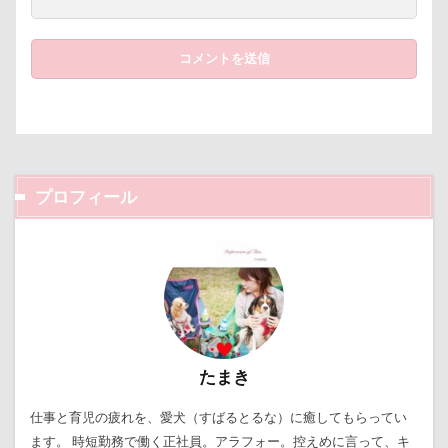
野菜ジャーキー
里山ドッグランサム
静電気
顔スワップ
那須高原SA
飾り毛
鼻
鵜の浜海岸
鳩
鰻
魚止めの滝
鬼押出し園
駄々コネ
首里城
館林市
飼い主似
顔遊び
飯能市
飯山市
食欲魔人
食器
食事風景
食べ渋り
プロフィール
食べたい
飛行犬
願い事メーカー
願い事
里山
那須町
袴
診断メーカー
赤ちゃん
貸し切り温泉
豆キャッチ
譲渡会
謹賀新年
読者投稿
誤飲
誕生日
試着
診察台
越谷市
記念日
観覧車
親戚探し
親ばかフィルター
たまき
視線の先
見返りポーズ
西川口駅
西丹沢
仕事と育児の疲れを、愛犬（すばるとるな）に癒してもらってい
西の河原公園
赤壁
足立区
那須旅行
ます。 時短勤務で働く正社員。アラフォー。控えめに言って、キ