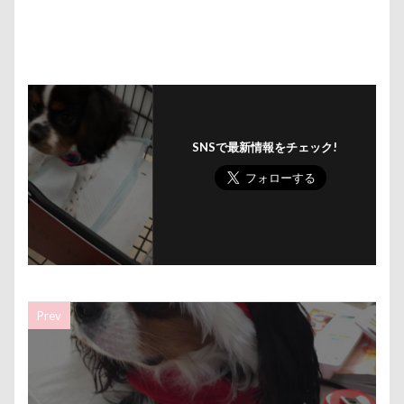
ジグソーパズル
ジェラートピケ
ジェイくん
ヘンリーくん
ヘソ天
プーラニアン
シンクロ
シルバーウィーク
シルエット
ブレーメン
プレゼント
プレサーモC-25
ショートケーキ
ゴールデンウィーク
プレアデス星団
プルバックハトカー
ゴッドハンド
クッキーちゃん
プリンちゃん
プリシアちゃん
プライスレス
クリスマスディナー
ケイくん
グラス
ププくん
プイネちゃん
ブロンズ像
SNSで最新情報をチェック!
クールｘクールプラス
クール素材
マリンくん
マリーちゃん
ワンコクッキー
クールミスト
クークチュール
クレオくん
ルチアちゃん
レインコート
クレアちゃん
クリリンくん
クリスマス
レイクウッズガーデンひめはるの里
レイちゃん
ケルヒャー
クリスティーナちゃん
ルークくん
ルビーちゃん
ルビーくん
クリエイタースタンプ
クランベリー
ルビー
ルナちゃん
ルナくん
ルイちゃん
クララちゃん
クラシックカー博物館
レオくん
ルイくん
リーフくん
リード
Prev
クラシックカー
クッションカバー
クッション
リース
リリィーちゃん
リラちゃん
クッキー君
ケガ
ケンシロウくん
リュウくん
リビング
リディちゃん
コードレス掃除機
コタローくん
コンテスト
レインドッグス
レオナルドくん
リックくん