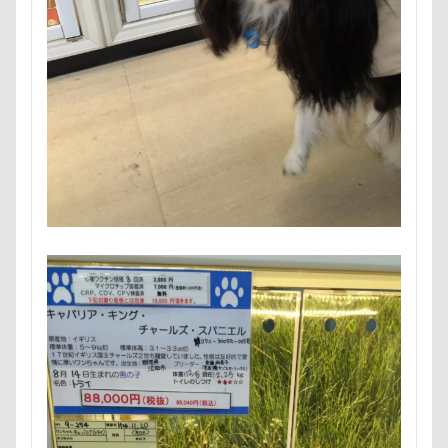
ノアちゃん
ネットワークカメラ
ネットカメラ
七夕
一発芸
ヴィーナスフォート
ネコ大好き
ネクタイピン
ネクタイ
ヴィンテージ
ワークショップ
ワンピース
ネクスガード スペクトラ
ハイジの里
中島フィールズ
中瀬公園
ニュートロ ナチュラルチョイス
ニット
來夢（らいむ）ちゃん
代々木公園ドッグラン
ニコちゃん
ニコくん
ナルちゃん
作品レビューコメント
体重
体調不良
ナナちゃん
ナツメちゃん
ナッキーくん
佐久穂町
似顔絵師なつき
似顔絵
ナイトくん
ハイジちゃん
ハイタッチ
似たもの父子
休日の朝
仰向け抱っこ
バスターミニキューブ
ハンコ
代々木公園
串カツ田中 北千住店
人形
バスタブキャバリア
バウンサー
バイ貝
人をダメにするクッション
二足立ち
ハーネス
ハードル
ハート
ハンモック
二等辺三角形
二度寝
予定
乳歯
ハンナちゃん
ハンディモップ
ハロウィン
九十九里浜
乗鞍高原
主張
同胎兄弟
ハイローチェア
ハルニレテラス
ハルちゃん
名刺入れ
ワンコ店内OK
富山環水公園
ハニービー撮影会
ハニーちゃん
ハナちゃん
小太郎くん
射水市
寝顔
寝起き
ハギーバディース
ハギレ
寝相
寝床
寝坊助
富津市
富山県