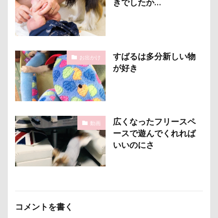
きでしたか…
芦田愛菜
舐め舐め
茂来山
舎人公園ドッグラン
舎人公園
舌出し
自業自得
臨港パーク
腸閉塞
腕枕
脱出
能登
茂原市
茨城県
すばるは多分新しい物
お出かけ
が好き
胡桃ちゃん
葵央（あお）くん
蛇口
蘭ちゃん
藤田りか子
薔薇
蕨駅
蕎麦屋
蕎麦
蓼科 茶花茶花
蓮田市
葛飾区
茶太郎くん
葉っぱ
落とし物
広くなったフリースペ
動画
萌華ちゃん
萌ちゃん
菜の花
草津温泉
ースで遊んでくれれば
いいのにさ
草津国際スキー場
草加市
茶屋
胸の飾り毛
育成
被り物
立山町
粉ミルク
米袋
米沢牛ステーキレストラン un
節分
筑西市
等身大ガンダム
笛吹市
コメントを書く
笑顔
立山連峰
空腹
糸満市
移動中