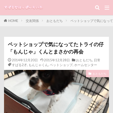
スープ
スーパービバホーム三郷店
ダンス
キーワード
チキン
ツツジ
チャーム類
ツイテ
チワワ
チロルちゃん
チルトシフト
HOME
交友関係
おともだち
ペットショップで気になって
すばる
るな
犬と子ども
チョコ君
チョコちゃん
チョコくん
チューリップフェア
チューリップ
カテゴリー
チャームポイント
チキンソーセージ
ペットショップで気になってたトライの仔
「もんじゃ」くんとまさかの再会
チャーくん
チャリティ撮影会
チャリティー
チャリティ
チャックくん
チャチャ丸くん
タグ
2014年12月20日
2015年12月28日
おともだち
,
日常
すばる2才
,
もんじゃくん
,
ペットショップ
,
ホームセンター
チップちゃん
チップくん
チックン
100円ショップ
写真パネル
前橋市
初詣
おともだち
チキンミートローフ
ドッグラン・ラボ
ドヤ顔
出羽公園
出没！アド街ック天国
冷蔵庫
スリング
パスタくん
パヤ毛
パブロくん
冷感ジェルマット
写真教室
写真撮影
パピーベッド
パピーパーティ
パピー
写真加工
公園
動物殺処分ゼロ
八重桜
パパ実家
パパ大好き
パナソニック
八街市
八ヶ岳
入間市
パソコン
パシャパシャドッグラン
パルスくん
優玖（はるく）くん
優しい
働くおじさん