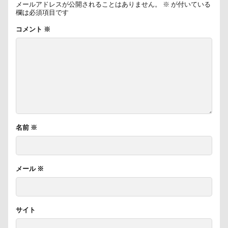
メールアドレスが公開されることはありません。
※
が付いている
称名滝
秩父
福袋
福島県
神社
欄は必須項目です
神奈川県
砺波市
破壊王
粗相
コメント
※
紅ズワイガニ
肘掛けスタイル
羽咋市
肉菜工房 うしすけ 台場店
肉球マッサージ
肉球ハーネス
肉球
耳掃除嫌い
耳掃除
耳
羽鳥湖
羽田空港
群馬県
紅梅
美術館
羊毛フェルト
置物
絵皿
絵画教室
細工蒲鉾
紬くん
紫陽花
名前
※
紋次郎くん
紅葉
血液検査
被毛
石巻市
長野北部旅行
青木町公園
震災
メール
※
雪
雨
雑草
集合写真
階段
長野県
長野原町
長瀞屋
音雅
長瀞
長持ちオヤツ
長友心平
鐘
銀行印
サイト
銀座ミレージャギャラリー
鈴木福