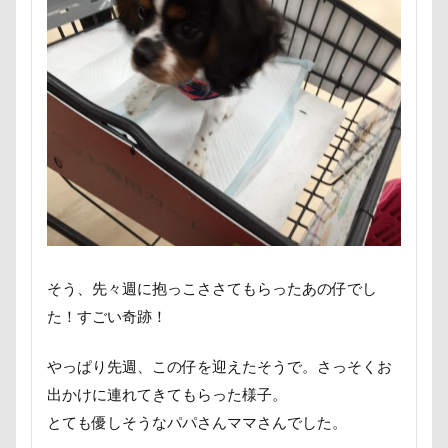
エルくん
ウィンク
ウィルくん
ペンション・ブランシェ草津
ペンション
イーノの森
インテリア
インターペット2017
ペロリンチョ
ペロちゃん
ボサボサ
インターペット
ペニーレイン
ペディ(PEDI)
ペット用バスタブ
イングランド代表キャバリアーズユニフォーム
ペット名刺
ペット同伴可飲食店
ペット可
イルカ
イラスト
エナジーロープ
ペットボトル
ペットプロフ
ペットパラダイス
エルちゃん
カファレル
オヤツ入れ
ボケ
ボタンちゃん
カヌチャベイホテル ＆ ヴィラズ
カドラー
ペットステージ（Petstages）
マウントジーンズ
カトラリー
カタログ
カイくん
マミーちゃん
ママ実家
マハロちゃん
オープンカー
オーナメント
オーダーメイド
マテ
マザー牧場
マサラちゃん
そう、先々週に抱っこささてもらったあの仔でし
オリジナルグッズ
オヤツ
エルマーくん
マグノリア棟
マグカップ
た！すごい奇跡！
オモチャ
オムライス
オブジェ
オフ会
マウントジーンズ那須
マイフリーガード
オッサン座り
オスワリ
オクラ
ボート
マイクロビーズクッション
やっぱり先週、この仔を迎えたそうで。さっそくお
出かけに連れてきてもらった様子。
オキちゃん劇場
エヴァちゃん
エンドレス
マイクロバブル
マイクロチップ
マァムちゃん
とても優しそうなパパさんママさんでした。
クゥくん
クッキーくん
スヌード
ポテチくん
ポチくん
ポストカード