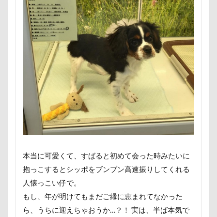
ハウススタジオMORGEN
ハウススタジオ
富山湾
小布施町
富山市
富士見高原
ハウス
スリーショット
スマホケース
富士見町
富士見公園
富士河口湖町
イブ
キャバミー
キャバリアパッケージ
富士急ハイランド
富士吉田市
キャバリアスタンプ
キャバリアグッズ
富士すばるランド
家宝
小布施ドッグラン
キャバリアクラブ
キャバリアクッション
小春ちゃん
室内遊びレッスン
山梨県
キャバリアキャンドル
キャバリアの森
巾着田
川越市
川口市
川
嵐山町
キャバリアDAY
キャバリア
キャディ部
嵐山渓谷
島忠ホームズ
岳くん
岩畳
キャバリアフェスティバル
キメ顔
山梨市
小松菜
山北町
山中湖村
キッチン探検隊
キシリトール
ガーデニング
山中湖
山下公園
展望台
屋内ドッグラン
ガラス玉イベント
ガチャ
カレンダー
居酒屋
小谷流の里ドギーズアイランド
本当に可愛くて、すばると初めて会った時みたいに
カルマちゃん
カラー
キャバリアパーティ
小芝風花
小矢部市
宮城県
室内遊び
抱っこするとシッポをブンブン高速振りしてくれる
キャバリアフェスティバル2018
カボチャ
名前の由来
土手
夕陽
夏対策
変顔
人懐っこい仔で。
キャバ嬢テク
キーリング
キーホルダー
壁紙
壁
増税前
埼玉県
地震
もし、年が明けてもまだご縁に恵まれてなかった
キュウリ
キャンディちゃん
キャンディ
土田トレーナー
国営武蔵丘陵森林公園
外耳炎
ら、うちに迎えちゃおうか…？！ 実は、半ば本気で