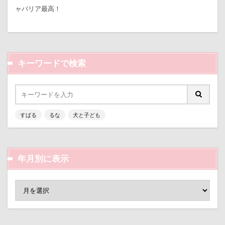
遊園地
那須ゴンドラ
那須どうぶつ王国
ャバリア最高！
那須とりっくあーとぴあ
那覇市
道満ドッグラン
道満ドッグプール
運転手
運転席
運転
遊んで
踊り
キーワードで検索
追いかけっこ
迷子札
近江屋
農家のオバチャン
軽井沢町 南軽井沢
軽井沢町
軽井沢旅行
軽井沢タリアセン
すばる
るな
犬と子ども
軽井沢
車
砂浜
石川県
引っ越し
日向ぼっこ
時計
春日部市
春三くん
星野エリア
昇降テーブル
旭日丘湖畔緑地公園
年月別に表示
旧軽井沢森ノ美術館
日高市
日帰り入院
日光浴
曼珠沙華
旅館
方言
新潟県
新春ハッピースクラッチキャンペーン
斑尾高原
文楽 東蔵
文太くん
散歩
撮影会