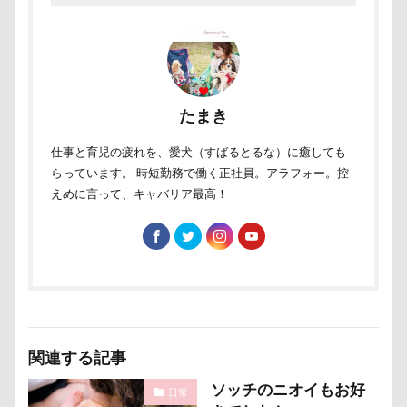
ミラーレス一眼レフ
ミラちゃん
ミックス犬
ミウちゃん
マンスリーフォト
モデル
モナカちゃん
リカちゃん
ラガーシャツ風ニット
ラヴィちゃん
たまき
ラントくん
ランキング
ラリーくん
仕事と育児の疲れを、愛犬（すばるとるな）に癒しても
ラランくん
ララちゃん
ラディちゃん
らっています。 時短勤務で働く正社員。アラフォー。控
ラテくん
ラッキーちゃん
ライラちゃん
えめに言って、キャバリア最高！
モネちゃん
ライムちゃん
ライムくん
ライクくん
ヨーゼフくん
ヨギボー
ユニオンジャックポロ
ユニオンジャック
ユウくん
モンブラン
モモちゃん
常磐道
店舗限定色
フォトコンテスト
芝桜
関連する記事
苺ちゃん
英国淑女
若狭海浜公園
ソッチのニオイもお好
若狭公園
花闊歩
花菖蒲
花の里
花
日常