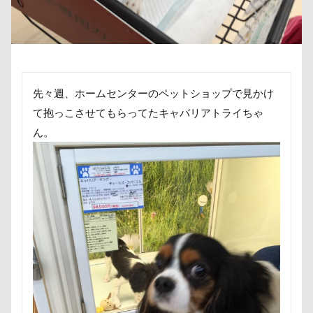
パシフィコ横浜
パウポーズ
バーニーズ
傘
健康チェック
加湿器
動物病院
バーディくん
バースデーケーキ
バンダナ
保護犬
去勢手術
同胎
吉野家
バンちゃん
バレンタイン企画
叱れない
叱るの忘れてシャッター切る
バレンタインくん
パラボラアンテナ
パレード
叱られた
口タプ
受領印
取り込み中
先々週、ホームセンターのペットショップで見かけ
バッグ
ビートくん
ファーミネーター
取りあい
博物館
北海道直送
て抱っこさせてもらってたキャバリアトライちゃ
ファッピー
ファッション
ピーチちゃん
南相馬鹿島SA
南相馬市
卒業
ん。
ピーちゃん
ピンバッチ
ピッツェリアオオサキ
千里浜なぎさドライブウェイ
千葉県
ピカチュウ
ピカソくん
ビビちゃん
千本松牧場
千ちゃん
北陸
北軽井沢
パワースポット
ビビくん
ビスケちゃん
倶利伽羅峠
保水効果
名刺
ビション・フリーゼ
ヒロアキくん
ヒメちゃん
三王山ふれあい公園
丘を越えて
世界平和
ヒマラヤチーズ
ヒマチー
ヒッコリー
世界の名犬牧場
不貞寝
下野市
上越市
ヒゲ
パールちゃん
バルコニー用タイル
上尾市
三陸復興国立公園
三瓶くん
バスローブ
ドライブ
ネクスガードスペクトラ
三峯神社
中年サラリーマン
ノートパソコン
ノキアちゃん
ノエルちゃん
三井アウトレットパーク
万座毛
万が一の備え