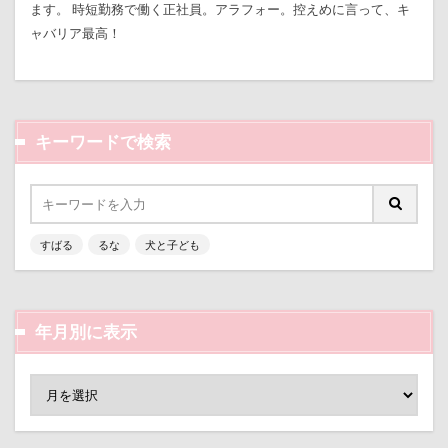
ます。 時短勤務で働く正社員。アラフォー。控えめに言って、キ
七夕
一発芸
ヴィーナスフォート
ラランくん
ララちゃん
ラディちゃん
ャバリア最高！
ヴィンテージ
ワークショップ
ワンピース
ラテくん
ラッキーちゃん
ライラちゃん
中島フィールズ
中瀬公園
モネちゃん
ライムちゃん
ライムくん
來夢（らいむ）ちゃん
代々木公園ドッグラン
ライクくん
ヨーゼフくん
ヨギボー
キーワードで検索
作品レビューコメント
体重
体調不良
ユニオンジャックポロ
ユニオンジャック
佐久穂町
似顔絵師なつき
似顔絵
ユウくん
モンブラン
モモちゃん
常磐道
似たもの父子
休日の朝
仰向け抱っこ
店舗限定色
フォトコンテスト
芝桜
代々木公園
串カツ田中 北千住店
人形
苺ちゃん
英国淑女
若狭海浜公園
すばる
るな
犬と子ども
人をダメにするクッション
二足立ち
若狭公園
花闊歩
花菖蒲
花の里
花
二等辺三角形
二度寝
予定
乳歯
芦田愛菜
舐め舐め
茂来山
年月別に表示
九十九里浜
乗鞍高原
主張
同胎兄弟
舎人公園ドッグラン
舎人公園
舌出し
名刺入れ
ワンコ店内OK
富山環水公園
自業自得
臨港パーク
腸閉塞
腕枕
小太郎くん
射水市
寝顔
寝起き
脱出
能登
茂原市
茨城県
寝相
寝床
寝坊助
富津市
富山県
胡桃ちゃん
葵央（あお）くん
蛇口