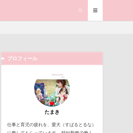
ndyくん）
しずくちゃん
ぼけ
が好き
すばる0才
ーろー
プロフィール
すばるの家
ック天国
すばる6才
動物殺処分ゼロ
ほうとう
ュニケーター
働くおじさん
アジリティ
吉野家
クアライン
取り込み中
たまき
アイス
仕事と育児の疲れを、愛犬（すばるとるな）
ゴ
北軽井沢
イケメン
に癒してもらっています。 時短勤務で働く