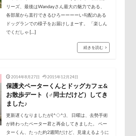
リーズ、最後はWandayさん最大の魅力である、
ー牧場
cocoroちゃん
マサラちゃん
Caffarel
マグノリア棟
PET-IDタグ
マグカップ
PICA秩父
くりりん
マウン
各部屋から直行できるひろーーーーい勾配のある
ド
おもてなし係
ボート
おもてなし
マイクロビーズクッション
おもちゃ
おちゃし。
マイクロバブル
おす
ドッグランでの様子をお届けしまーす。 「楽しん
ト
ポテチくん
おしか御番所公園
ポチくん
おかみさん
ポストカード
え～っと？
ポケモンGO
うちの子
ポ
でくだしゃ […]
ペットショップ
うしすけ
うさぎちゃん
マリンちゃん
いろりくん
フルーツトマト狩り
いびき
いぬ
ブル
ェスタ
ブリキ看板
いぬPHOTOピックアップ
ブランチ
ブラッシング
いぬPHOTO
ブラタン
お兄ちゃん記
フワフ
続きを読む
お腹パンパン
フリーマーケット
くちたぷ
ブレスレット
くぅちゃん
フリーステッチ free stitch
ぎょんたくん
き
ちゃん
お風呂
フランソワーズくん
お花見散歩
お花見
フランちゃん
お花スヌード
フセ
お留守番
フクロ
お正月写真
フォトツアー
お昼寝
ブレアちゃん
お散歩バッグ
ブレンハイム
お散歩
お手入れグ
ペットグラ
2014年8月27日
2015年12月24日
保護犬ペーターくんとドッグカフェ&
嬢
ペットのおうち
お土産
いとこ
ペットと泊まる陽だまり
いちごちゃん
PRIMELAND ドッ
ベンくん
ベラ
お散歩デート（♂同士だけど）してき
-03 Class10
ベストショット
ViViくん
ヘンリーくん
vivianちゃん
ヘソ天
VANちゃん
プーラニアン
Tシ
ブ
ました♪
Gサークル
プレサーモC-25
TOTO
プレアデス星団
TOSHIBA
Surface Pro 4
プルバックハトカー
StudioRitz
プリ
SONY
プライスレス
Simplers
ププくん
SEL35F18
プイネちゃん
SA
RUBYちゃん
ブロンズ像
R
更新遅くなりましたが(^◇^;)、 日曜は、去勢手術
が終わったペーター君と再会してきました。 ペー
ワンコクッキー
RAIN DOGS
wan
ルチアちゃん
Wanday
レインコート
いたずらっこ
あおいち
ターくん、たった約2週間だけど、見違えるように
ーデンひめはるの里
りがとう
あずきちゃん
レイちゃん
あすかちゃん
ルークくん
あごのせ
ルビーちゃん
あくび