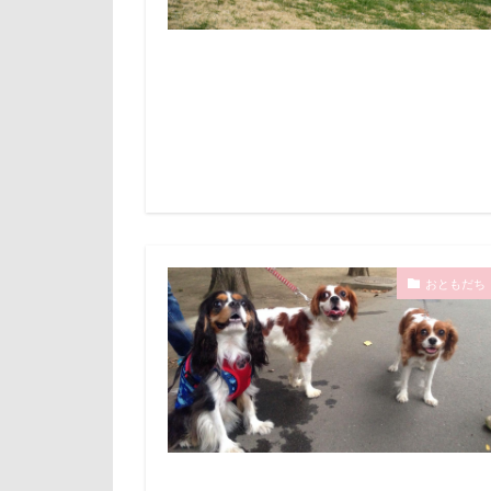
Cocoくん
マテ
マザ
うぶちゃん
マイフリーガー
おしゃべりペッ
マァムちゃん
うそこメーカー
ペットドック
いぬPHOTOフ
ブリーダー
いちご狩り
フレキシリード
かりんちゃん
フランソワーズ
お犬様信仰
フォトフレーム
おともだち
お客様
ペットカート
お
SUBARU
ベランダ
W
TOYOTA DO
プレゼント
STARWARS
プリシアちゃん
RENZOちゃん
マリーちゃん
あわわ
レイクウッズガ
あ