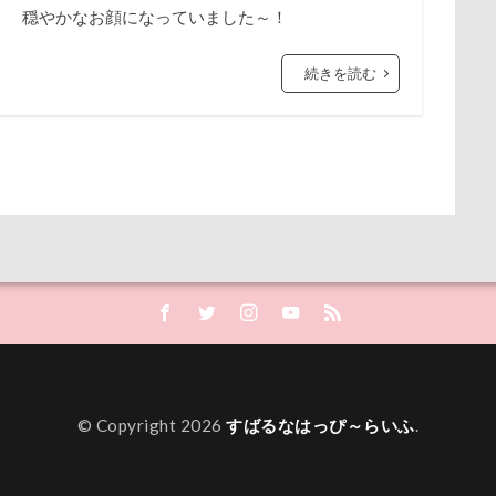
穏やかなお顔になっていました～！
ナちゃん
あいちゃん
ルナくん
WANS.tokyo
ルイちゃん
【細糸】マリンワッペン付しましま
レオくん
ルイくん
ース
ZEN店長
リリィーちゃん
ZAKKA SHOP LOOP
リラちゃん
Youtube
リュウくん
yogibo
リビング
続きを読む
sion
レオナルドくん
WITH ONE
リックくん
イチゴ狩り
ロマニくん
イヌトランプ
ワル顔
フィギュア
イプードル
ロールクッション
デート
ロープウェイ
デンコちゃん
ロープ
デビュー
ローズガーデン
デニムくん
ーチ
ロッテちゃん
デジイチ
レオンくん
デイゴちゃん
ロッヂ花月園
ディーラー
ロックハート城
トトミちゃん
バイ園
テレビ鑑賞
ロウバイ
テレビ
ロイちゃん
テラス席
レヴォーグ
テラスOK
レディくん
テトラく
ージアム
リクくん
テディベア
マロンちゃん
トイ・プードル
ムムちゃん
モコちゃｎ
トトロくん
モコ
ティ
ース
モカくん
ドッグランキャラバン
メンテナンス
メレンゲの気持ち
ドッグラン
ドッグプール
メルちゃん
ロングスリーブTシャツ
ンド
メイフェアちゃん
ドッグフード
ムサシくん
ドッグパラダイス・フィフ
モナちゃん
ミレー
ミルクちゃん
ドッグダンス
ミルキーちゃん
ドッグタウン小豆沢
ミラーレス一眼レフ
ドッグジャカードニットト
ミラち
ミウちゃん
トレーニング
マンスリーフォト
トレッキング
トレジャーガーデン
モデル
モナカちゃん
トレイ
ニット
トラクター
ラヴィちゃん
トライカラー
ラントくん
ティーポット
ランキング
ティキちゃん
ラリーく
© Copyright 2026
すばるなはっぴ～らいふ
.
Woof
ラディちゃん
タイムプラス
ラテくん
ダンくん
ラッキーちゃん
ダルダル犬
ライラちゃん
ダラダラ
ンポポ
ライムくん
タロタンちゃん
ライクくん
タロくん
ヨーゼフくん
タッテ
ヨギボー
タイムトライ
ユ