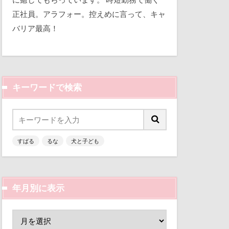
平和
アンディくん
正社員。アラフォー。控えめに言って、キャ
バリア最高！
ルギー
三瓶くん
備え
アル2才
七夕
 富士の茶屋
んじゃくん
キーワードで検索
りあん君
似顔絵
の寿し
人形
わんコレ
乳歯
すばる
るな
犬と子ども
るちゃん
富山環水公園
6才
津市
富山県
るな5才
ん
富士河口湖町
りっくん
年月別に表示
ン
Kapua
小春ちゃん
INUQLO-Z
嵐山渓谷
OFFEE
山中湖