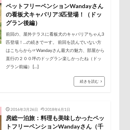
ペットフリーペンションWandayさん
ョップ
保水効果
アールくん
名刺
三王山ふれあい公園
アート
アーキくん
丘を越えて
アンバサダー
世界
の看板犬キャバリア3匹登場！（ドッ
アンジェリーナちゃん
不貞寝
下野市
上越市
アリスちゃん
上尾市
アンちゃん
三陸復興国立公園
アレ
グラン後編）
中年サラリーマン
アルファアイコン
三井アウトレットパーク
アルトくん
アルジェントくん
万座毛
アル3才
万が一の
前回の、屋外テラスに看板犬のキャバリアちゃん3
ィーナスフォート
ル0
アイちゃん
ヴィンテージ
わんダフルネイチャーヴィレッジ
ワークショップ
ワンピース
ほうとう
匹登場！…の続きでーす。 前回を読んでいない方
よくばり
中瀬公園
よきにはからえ
來夢（らいむ）ちゃん
ゆずちゃん
代々木公園ドッグラン
ゆきちゃん
も
はこちらから☞Wandayさん最大の魅力、部屋から
メント
もってこい
体重
めいちゃん
体調不良
みちのくファーム
佐久穂町
似顔絵師なつき
まろくん
直行の２００坪のドッグラン楽しかったね（ドッ
まるで敷物
休日の朝
仰向け抱っこ
まるくん
まめちゃん
代々木公園
まなちゃん
串カツ田中 北千住店
ます
グラン前編） […]
クッション
まいたけちゃん
二足立ち
ぽーくん
二等辺三角形
よもぎくん
二度寝
りえちゃん
予定
わんちゃんの広場
乗鞍高原
主張
ろう人形
同胎兄弟
ろいくん
名刺入れ
れんちゃん
ワンコ店内OK
る
続きを読む
るな父
射水市
るな母
寝顔
るな先生
寝起き
寝相
るな7才
寝床
りかちゃん
寝坊助
るな
富
布施町
な3才
富山市
るな2才
富士見高原
るな1才
るな0才
富士見町
るな
富士見公園
りょうく
パーク
ド
富士吉田市
くるみちゃん
富士すばるランド
イヌクロ夏祭り
家宝
HUGGY BUDDY'S
小布施ドッグラ
2016年3月26日
2018年6月1日
房総一泊旅：料理も美味しかったペッ
ン
OKER's TOWN
山梨県
巾着田
John’s Background Switcher
川越市
川口市
jmooc
川
iPhone
嵐山町
トフリーペンションWandayさん（千
Instagram
岳くん
岩畳
HOUDY
山梨市
KONG
小松菜
HondaCars
山北町
HOLIDAY C
山中湖村