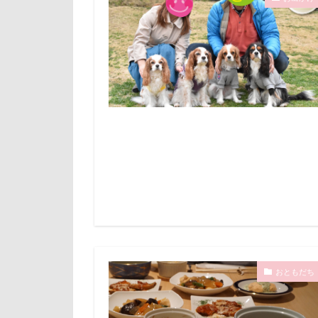
イオンペットシ
倶利伽羅峠
アンジーちゃん
世界の名犬牧場
アルマくん
三峯神社
アル0才
一発芸
ヴ
ア
まんじゅう
中島フィールズ
ももちゃん
作品レビューコ
まるるちゃん
似たもの父子
まさむねくん
人をダメにする
るなちゃん
九十九里浜
るな祖母
小太郎くん
るな4才
富山湾
小
る
ぐんまフラワー
富士急ハイラン
おともだち
JOYくん
室内遊びレッス
J
INU-CLOSET
島忠ホームズ