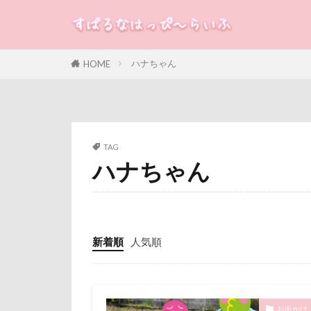
はじめまして
ご褒美オヤツ
すばる
るな
犬
さむおくん
ハナちゃん
HOME
カテゴリー
ごんたろうくん
こそどろ部
せんたろうくん
タグ
TAG
すももちゃん
ハナちゃん
すばる10才
100円ショップ
すばる5才
冷蔵庫
冷
くんくんゲーム
八重桜
八
アニマルキャッ
傘
健康チ
新着順
人気順
アクリルキーホ
叱れない
アキラくん
取りあい
アポロくん
千里浜なぎさド
お出かけ