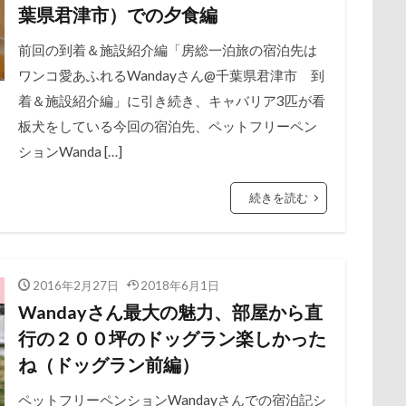
葉県君津市）での夕食編
ANA
展望台
Hi Meg
屋内ドッグラン
HARIO ハリオ ワンプレおやつキット
居酒屋
小谷流の里ドギーズアイラン
HARE
前回の到着＆施設紹介編「房総一泊旅の宿泊先は
宮城県
GW
室内遊び
Konaちゃん
名前の由来
LDソファー
土手
gacco
夕陽
MTシリーズ
夏対策
ワンコ愛あふれるWandayさん@千葉県君津市 到
OASIS
埼玉県
Noaちゃん
地震
土田トレーナー
Nikon
Nicoちゃん
国営武蔵丘陵森林公園
Naluちゃん
着＆施設紹介編」に引き続き、キャバリア3匹が看
の湖畔公園
My Talking Pet
困惑顔
MOON STAR石鹸
噛み噛み
哀愁
LEVORG
吾妻郡
MC-VKS8
吹き出
板犬をしている今回の宿泊先、ペットフリーペン
nasonic
護市
夕食
mayhanaさん
多頭飼い記念日
Marque Blanc
室内トレーニング
MANDARINE BROTH
天空の遊
ションWanda […]
ー
宝登山
LUCIAちゃん
宇宙犬スヌード
LIPPLE LASER
宇宙兄弟
LINEスタンプ
子犬のワルツ
LIMONE
嬬恋
eTeMo
奇跡体験！アンビリーバボー
Andycafe
Bonitoくん
太閤山ランド
Bleu Bleuet
天狗山プレイラン
BLENHEIM
続きを読む
け
大脱出
BBQ
大福
awa hour
大物説
APO
大満足
annちゃん
大島屋
Anelaくん
大宮区
愛ちゃん
ambient lounge
ワンコ御節
ALPHA ICON
ワンコプレート
AirBuggy for Dog
年賀状
ペロペロ
（エアバルーン）
ホタルイカ
4コマ漫画
ホタルちゃん
365カレンダー
ホクロ
ペーターくん
24-70f2.8
1
2016年2月27日
2018年6月1日
Wandayさん最大の魅力、部屋から直
ランシェ草津
afe Marcus
festaくん
ペンション
DOG DEPT
ペロリンチョ
FABIA
ペロちゃん
DQX
ボ
行の２００坪のドッグラン楽しかった
FETCH!
ペディ(PEDI)
Doggy Box
ペット用バスタブ
DOGdog展
ペット名刺
DOGDEPT
ペット同伴
DogCat
ね（ドッグラン前編）
RDEN 軽井沢
ペットボトル
DOG DEPT GARDEN HOTEL軽井沢
ペットプロフ
ペットパラダイス
DELL
ボケ
CAF
ボ
tstages）
ROCO
COOLxCOOLplus
マウントジーンズ
Compet milimili
マミーちゃん
College Logo Park
ママ実家
ペットフリーペンションWandayさんでの宿泊記シ