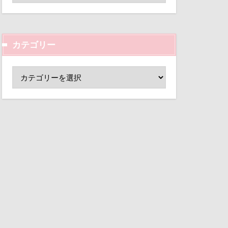
ド
HappyBirthday
小芝風花
変顔
PET BOX
壁紙
カテゴリー
外耳炎
200
し皿
君津市
ERS
覧カート
ちゃん
村
Grandir
ド
眞理
夢の島
大宮公園
Amigoちゃん
位
ペンダント
1500日
サボサ
可飲食店
 Cafe＆Shop パウ
E SORA
タンちゃん
DEC
a
マハロちゃん
Cocoちゃん