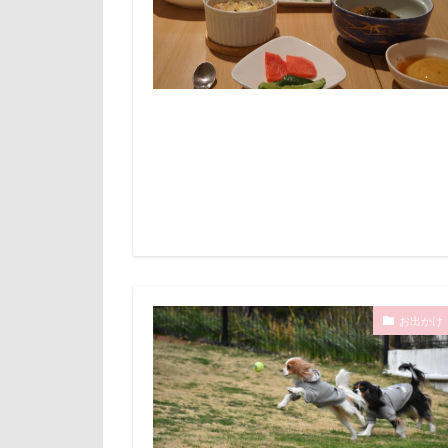
HIWAHIWA OH
山下公園
g​e​l​a​t​o​ ​p​i​q​u​e​
小矢部市
PENNY LANE
壁
増税前
M・U SPORTS
国営みちのく杜
MC-SBU840K. Pa
吐いた
名
M'sふぁくとり
実はすごい
FlashAir
妖怪アンテナ
P
BISTRO うしす
天然記念物
BUBBLEBOO
大和町
夢
Air Balloon
ホームセンター
お出かけ
Bright.D
ペンション・ブ
C
DOGRUN+CAFE 
ペニーレイン
DOG DEPT GA
ペット可
D750
ペットステージ（Pe
CO