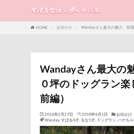
すばる
るな
犬
お出かけ
Wandayさん最大の魅力、
HOME
カテゴリー
タグ
Wandayさん最大
100円ショップ
０坪のドッグラン楽
冷蔵庫
冷
八重桜
八
前編）
傘
健康チ
叱れない
2016年2月27日
2018年6月1日
お出かけ
Wanday
,
すばる4才
,
るな1才
,
ドッグラン
,
ハナちゃ
取りあい
千里浜なぎさド