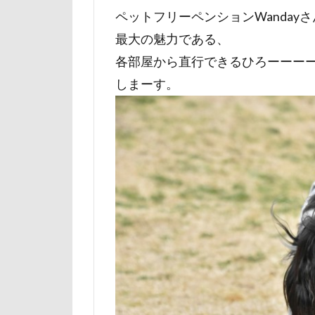
ペットフリーペンションWanday
山下公園
最大の魅力である、
小矢部市
各部屋から直行できるひろーーー
壁
増税前
しまーす。
国営みちのく杜
吐いた
名
実はすごい
妖怪アンテナ
天然記念物
大和町
夢
ホームセンター
ペンション・ブ
ペニーレイン
ペット可
ペットステージ（Pe