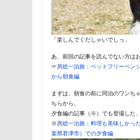
マテ
マザ
マイフリーガー
マァムちゃん
ペットドック
「楽しんでくだしゃいでしっ」
ブリーダー
あ、前回の記事を読んでない方は
フレキシリード
☞
房総一泊旅：ペットフリーペンシ
フランソワーズ
から朝食編
フォトフレーム
ペットカート
まずは、朝食の前に同泊のワンち
ベランダ
ちらから。
プレゼント
夕食編の記事（※）でも登場した
プリシアちゃん
※
房総一泊旅：料理も美味しかった
マリーちゃん
葉県君津市）での夕食編
レイクウッズガ