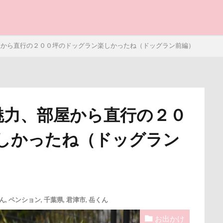
と子ども
部屋から直行の２００坪のドッグラン楽しかったね（ドッグラン前編）
の魅力、部屋から直行の２０
写真パネル
前橋市
初詣
出羽公園
出没！アド街
しかったね（ドッグラン
感ジェルマット
写真教室
写真撮影
写真加工
公園
街市
八ヶ岳
入間市
優玖（はるく）くん
優しい
ェック
加湿器
動物病院
保護犬
去勢手術
同胎
叱るの忘れてシャッター切る
叱られた
口タプ
受領印
ん
,
ペンション
,
千葉県
,
君津市
,
岳くん
博物館
北海道直送
南相馬鹿島SA
南相馬市
卒業
お出かけ
ライブウェイ
千葉県
千本松牧場
千ちゃん
北陸