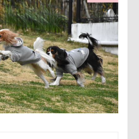
保水効果
名刺
三王山ふれあい公園
丘を越えて
世界
不貞寝
下野市
上越市
上尾市
三陸復興国立公園
中年サラリーマン
三井アウトレットパーク
万座毛
万が一の
ィーナスフォート
ヴィンテージ
ワークショップ
ワンピース
中瀬公園
來夢（らいむ）ちゃん
代々木公園ドッグラン
メント
体重
体調不良
佐久穂町
似顔絵師なつき
休日の朝
仰向け抱っこ
代々木公園
串カツ田中 北千住店
クッション
二足立ち
二等辺三角形
二度寝
予定
乗鞍高原
主張
同胎兄弟
名刺入れ
ワンコ店内OK
射水市
寝顔
寝起き
寝相
寝床
寝坊助
富
布施町
富山市
富士見高原
富士見町
富士見公園
ド
富士吉田市
富士すばるランド
家宝
小布施ドッグラ
ン
山梨県
巾着田
川越市
川口市
川
嵐山町
岳くん
岩畳
山梨市
小松菜
山北町
山中湖村