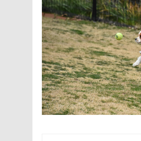
倶利伽羅峠
世界の名犬牧場
三峯神社
一発芸
ヴ
中島フィールズ
作品レビューコ
似たもの父子
人をダメにする
九十九里浜
小太郎くん
富山湾
小
富士急ハイラン
室内遊びレッス
島忠ホームズ