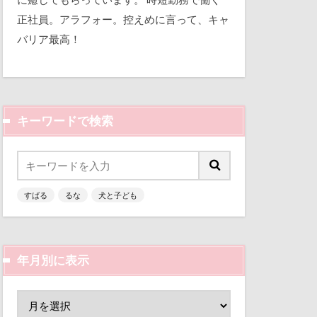
平和
正社員。アラフォー。控えめに言って、キャ
バリア最高！
三瓶くん
備え
七夕
キーワードで検索
似顔絵
人形
乳歯
すばる
るな
犬と子ども
富山環水公園
津市
富山県
富士河口湖町
年月別に表示
ン
小春ちゃん
嵐山渓谷
山中湖