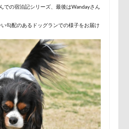
さんでの宿泊記シリーズ、最後はWandayさん
展望台
屋内ドッグラン
居酒屋
小谷流の里ドギーズアイラン
宮城県
室内遊び
名前の由来
土手
夕陽
夏対策
ーい勾配のあるドッグランでの様子をお届け
埼玉県
地震
土田トレーナー
国営武蔵丘陵森林公園
の湖畔公園
困惑顔
噛み噛み
哀愁
吾妻郡
吹き出
護市
夕食
多頭飼い記念日
室内トレーニング
天空の遊
宝登山
宇宙犬スヌード
宇宙兄弟
子犬のワルツ
嬬恋
奇跡体験！アンビリーバボー
太閤山ランド
天狗山プレイラン
大脱出
大福
大物説
大満足
大島屋
大宮区
愛ちゃん
ワンコ御節
ワンコプレート
年賀状
ペロペロ
ホタルイカ
ホタルちゃん
ホクロ
ペーターくん
ランシェ草津
ペンション
ペロリンチョ
ペロちゃん
ボ
ペディ(PEDI)
ペット用バスタブ
ペット名刺
ペット同伴
ペットボトル
ペットプロフ
ペットパラダイス
ボケ
ボ
tstages）
マウントジーンズ
マミーちゃん
ママ実家