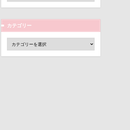
ド
小芝風花
変顔
壁紙
カテゴリー
外耳炎
し皿
君津市
覧カート
村
ド
夢の島
大宮公園
ペンダント
サボサ
可飲食店
タンちゃん
マハロちゃん