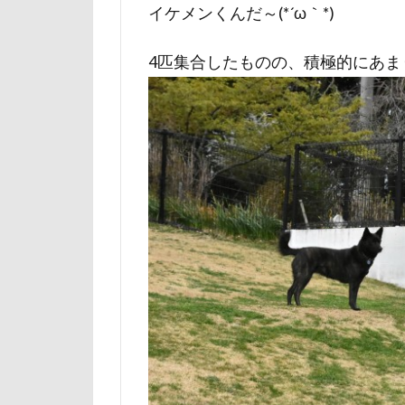
イケメンくんだ～(*´ω｀*)
石巻市
長
長野県
長
4匹集合したものの、積極的にあ
銀行印
銀
静電気
顔
魚止めの滝
飯山市
食
願い事メーカー
貸し切り温泉
診察台
越
見返りポーズ
遊園地
那
道満ドッグラン
追いかけっこ
軽井沢旅行