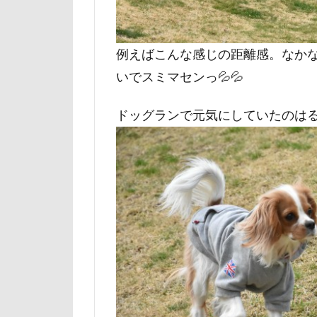
日向ぼっこ
旭日丘湖畔緑地
例えばこんな感じの距離感。なかな
旅館
方言
いでスミマセンっ💦💦
文太くん
梅百花園
ドッグランで元気にしていたのは
松本市
月
未来ちゃん
極上牛のスペア
怒られる5秒前
心臓病の薬
弱点
成田
抱っこ紐
戦利品
手
扇雀飴本舗