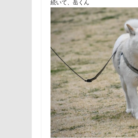
続いて、岳くん
ユニオンジャッ
フォトコンテス
花菖蒲
花
舎人公園
茂原市
茨
薔薇
蕨駅
葉っぱ
落
草加市
茶
米沢牛ステーキレ
立山連峰
神奈川県
肉菜工房 うしす
耳
羽鳥湖
絵画教室