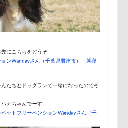
ー牧場
マサラちゃん
マグノリア棟
マグカップ
マウン
ド
ボート
マイクロビーズクッション
マイクロバブル
ポテチくん
ポチくん
ポストカード
ポケモンGO
ポ
ペットショップ
マリンちゃん
フルーツトマト狩り
ブル
ブリキ看板
ブランチ
ブラッシング
ブラタン
フワフ
お先にこちらをどうぞ
フリーマーケット
ブレスレット
フリーステッチ free stitch
ョンWandayさん（千葉県君津市） 就寝
ちゃん
フランソワーズくん
フランちゃん
フセ
フクロ
フォトツアー
ブレアちゃん
ブレンハイム
ペットグラ
ペットのおうち
ペットと泊まる陽だまり
ベンくん
ベラ
ゃんたちとドッグランで一緒になったのでそ
ベストショット
ヘンリーくん
ヘソ天
プーラニアン
ブ
プレサーモC-25
プレアデス星団
プルバックハトカー
プリ
、ハナちゃんでーす。
プライスレス
ププくん
プイネちゃん
ブロンズ像
ペットフリーペンションWandayさん（千
ワンコクッキー
ルチアちゃん
レインコート
ーデンひめはるの里
レイちゃん
ルークくん
ルビーちゃん