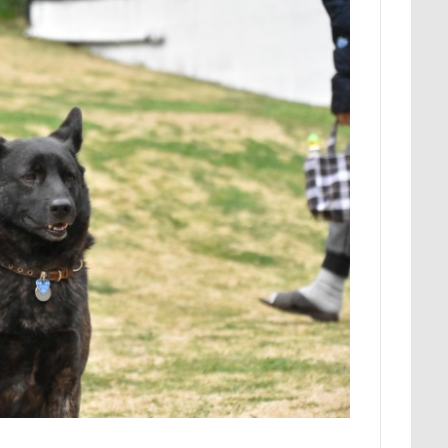
ナちゃん
ルナくん
ルイちゃん
レオくん
ルイくん
ース
リリィーちゃん
リラちゃん
リュウくん
リビング
レオナルドくん
リックくん
ロマニくん
ワル顔
ロールクッション
ロープウェイ
ロープ
ローズガーデン
ロッテちゃん
レオンくん
ロッヂ花月園
ロックハート城
バイ園
ロウバイ
ロイちゃん
レヴォーグ
レディくん
リクくん
マロンちゃん
ムムちゃん
モコちゃｎ
モコ
モカくん
メンテナンス
メレンゲの気持ち
メルちゃん
ンド
メイフェアちゃん
ムサシくん
モナちゃん
ミレー
ミルクちゃん
ミルキーちゃん
ミラーレス一眼レフ
ミラち
ミウちゃん
マンスリーフォト
モデル
モナカちゃん
ニット
ラヴィちゃん
ラントくん
ランキング
ラリーく
ラディちゃん
ラテくん
ラッキーちゃん
ライラちゃん
ライムくん
ライクくん
ヨーゼフくん
ヨギボー
ユ