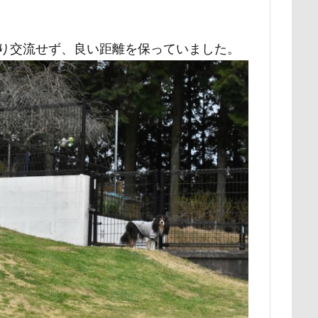
野北部旅行
青木町公園
震災
雪
雨
雑草
集
野原町
長瀞屋
音雅
長瀞
長持ちオヤツ
長友心平
まり交流せず、良い距離を保っていました。
座ミレージャギャラリー
鈴木福
野菜ジャーキー
里山ドッグ
スワップ
那須高原SA
飾り毛
鼻
鵜の浜海岸
鳩
鬼押出し園
駄々コネ
首里城
館林市
飼い主似
欲魔人
食器
食事風景
食べ渋り
食べたい
飛行犬
願い事
里山
那須町
袴
診断メーカー
赤ち
豆キャッチ
譲渡会
謹賀新年
読者投稿
誤飲
谷市
記念日
観覧車
親戚探し
親ばかフィルター
西川口駅
西丹沢
西の河原公園
赤壁
足立区
須ゴンドラ
那須どうぶつ王国
那須とりっくあーとぴあ
那覇
道満ドッグプール
運転手
運転席
運転
遊んで
迷子札
近江屋
農家のオバチャン
軽井沢町 南軽井沢
軽井沢タリアセン
軽井沢
車
砂浜
石川県
引っ