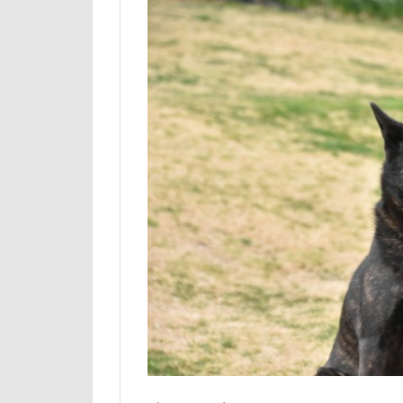
ルビー
ル
リード
リ
レインドッグス
ワガママ
ロンくん
ロゴ
ロウ
リッチェル
モカちゃん
メリーゴーラウ
ミレちゃん
ミックス犬
ラガーシャツ風
ララちゃん
ライムちゃん