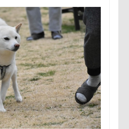
ク
ユウくん
モンブラン
モモちゃん
常磐道
店舗
ト
芝桜
苺ちゃん
英国淑女
若狭海浜公園
若狭公
の里
花
芦田愛菜
舐め舐め
茂来山
舎人公園ドッ
舌出し
自業自得
臨港パーク
腸閉塞
腕枕
脱出
城県
胡桃ちゃん
葵央（あお）くん
蛇口
蘭ちゃん
蕎麦屋
蕎麦
蓼科 茶花茶花
蓮田市
葛飾区
とし物
萌華ちゃん
萌ちゃん
菜の花
草津温泉
草
屋
胸の飾り毛
育成
被り物
立山町
粉ミルク
ストラン un
節分
筑西市
等身大ガンダム
笛吹市
空腹
糸満市
移動中
称名滝
秩父
福袋
福島
砺波市
破壊王
粗相
紅ズワイガニ
肘掛けスタイル
け 台場店
肉球マッサージ
肉球ハーネス
肉球
耳掃除嫌
羽田空港
群馬県
紅梅
美術館
羊毛フェルト
細工蒲鉾
紬くん
紫陽花
紋次郎くん
紅葉
血液検