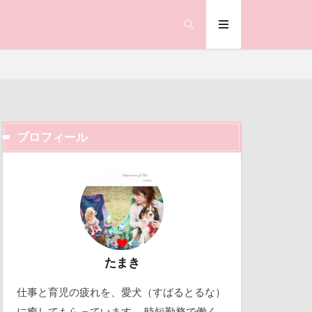
プロフィール
ック天国
動物殺処分ゼロ
働くおじさん
吉野家
取り込み中
たまき
仕事と育児の疲れを、愛犬（すばるとるな）
北軽井沢
に癒してもらっています。 時短勤務で働く