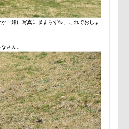
時計
春日部市
春三くん
星野エリア
昇降テーブル
公園
旧軽井沢森ノ美術館
日高市
日帰り入院
日光浴
か一緒に写真に収まらず💦、これでおしま
新潟県
新春ハッピースクラッチキャンペーン
斑尾高原
散歩
撮影会
暑さ対策
最敬礼
撮影スポット
板橋
梅
桜並木
桜
桃侍くん
栃木県
柚稀（ゆずき）く
るなさん。
チャーム
東芝
東京都
東京ビックサイト
東京April
木更津
望くん
服
撮影テクニック
携帯ストラップ
リブ
忍者
成田ゆめ牧場
愛車
情報誌
恩納村
怒らない
忘年会
心雑音
成田山新勝寺
心配無用
心大朗くん
微速度撮影
御用
彼岸花
彩湖・道満グリ
山
成田市
掻き掻き
手編み
接触冷感
接待係
抱きクッション
抜け毛取りクリーナー
抜け毛
手編みセータ
作りスヌード
手作りゴハン
手作りケーキ
手作りオヤツ
所沢航空記念公園
所沢市
房総
戸田市
椿
模様