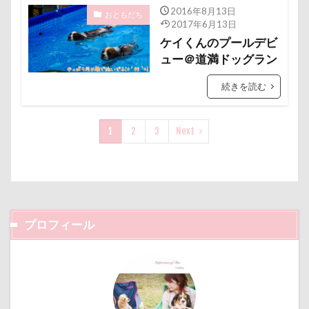
接待係
指輪
抱擁
抱っこ紐
2016年8月13日
おともだち
2017年6月13日
抱きクッション
抜け毛取りクリーナー
抜け毛
ケイくんのプールデビ
手編みセーター
手作り石鹸
戦利品
ュー＠道満ドッグラン
手作りスヌード
手作りゴハン
手作りケーキ
続きを読む
手作りオヤツ
手作り
扇雀飴本舗
所沢航空記念公園
所沢市
房総
戸田市
1
2
3
Next
椿
模様
短冊に願いごと書いったー
犬の系統図
猫
独身貴族
狂犬病予防接種
犬用御節
犬用ケーキ
犬歯
犬服
犬旅本
犬もダメにするクッション
プロフィール
犬と泊まれる宿
玉ボケ
犬から訊いた「お留守番のストレスがやわらぐ」CDブッ
ク
特集
特等席
牛革鑑札入れ
牛乳屋