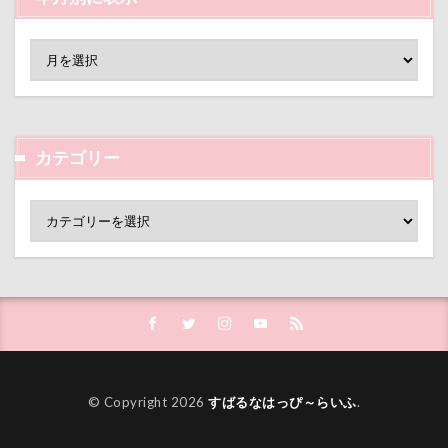
沖縄美ら海水族館
泡
火事
海岸
滑川市
湯畑
温泉プール
温泉
涼感バーセア
浸透印
海風
海浜公園
海洋博公園
海ほたる
洗濯物
海の幸
海ちゃん
海
浅間高原
浅間牧場茶屋
カテゴリー
浅間牧場
浅間火山博物館
浅間大滝
流山市
津幡町
フォトスタンド
フィラリア症検査
15-Fifteen-
となりのトトロ
なんちゃってキャンパー
なんちゃって
なっちゃん
なすがまま
なかよしクラブ
なかよし
どアップ
どんぐり
どっちだ？
ととみちゃん
になちゃん
つもくん
つまんない
© Copyright 2026
すばるなはっぴ～らいふ
.
つまらなそう
つまらない
つつじが岡公園