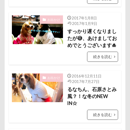
七夕
一発芸
ヴィーナスフォート
ヴィンテージ
ワークショップ
ワンピース
2017年1月8日
お出かけ
中島フィールズ
中瀬公園
2017年1月9日
すっかり遅くなりまし
來夢（らいむ）ちゃん
代々木公園ドッグラン
たが😅、あけましてお
作品レビューコメント
体重
体調不良
めでとうございます🎍
佐久穂町
似顔絵師なつき
似顔絵
続きを読む
似たもの父子
休日の朝
仰向け抱っこ
代々木公園
串カツ田中 北千住店
人形
2016年12月11日
人をダメにするクッション
二足立ち
お出かけ
2017年7月27日
二等辺三角形
二度寝
予定
乳歯
るなちん、石原さとみ
風？！な冬のNEW
九十九里浜
乗鞍高原
主張
同胎兄弟
IN☆
名刺入れ
ワンコ店内OK
富山環水公園
続きを読む
小太郎くん
射水市
寝顔
寝起き
寝相
寝床
寝坊助
富津市
富山県