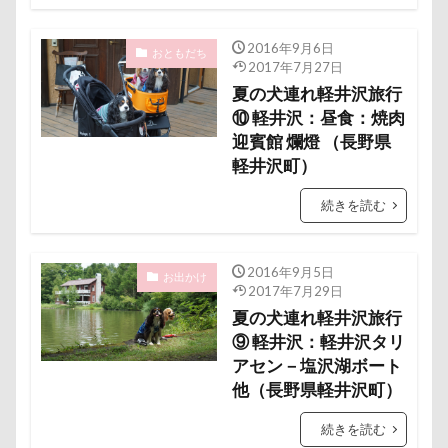
ヘンリーくん
ヘソ天
プーラニアン
ブレーメン
プレゼント
プレサーモC-25
2016年9月6日
おともだち
2017年7月27日
プレアデス星団
プルバックハトカー
夏の犬連れ軽井沢旅行
プリンちゃん
プリシアちゃん
プライスレス
⑩ 軽井沢：昼食：焼肉
迎賓館 爛燈 （長野県
ププくん
プイネちゃん
ブロンズ像
軽井沢町）
マリンくん
マリーちゃん
ワンコクッキー
ルチアちゃん
レインコート
続きを読む
レイクウッズガーデンひめはるの里
レイちゃん
ルークくん
ルビーちゃん
ルビーくん
2016年9月5日
お出かけ
2017年7月29日
ルビー
ルナちゃん
ルナくん
ルイちゃん
夏の犬連れ軽井沢旅行
レオくん
ルイくん
リーフくん
リード
⑨ 軽井沢：軽井沢タリ
アセン－塩沢湖ボート
リース
リリィーちゃん
リラちゃん
他（長野県軽井沢町）
リュウくん
リビング
リディちゃん
レインドッグス
レオナルドくん
リックくん
続きを読む