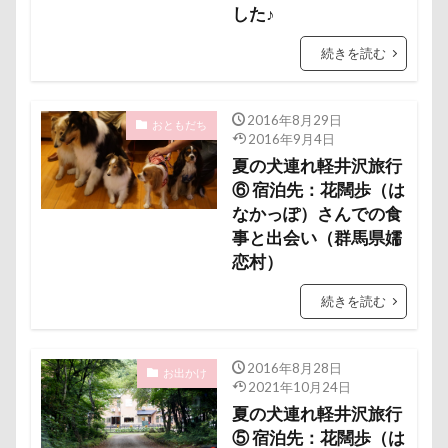
した♪
芦田愛菜
舐め舐め
茂来山
舎人公園ドッグラン
舎人公園
舌出し
続きを読む
自業自得
臨港パーク
腸閉塞
腕枕
脱出
能登
茂原市
茨城県
2016年8月29日
おともだち
2016年9月4日
胡桃ちゃん
葵央（あお）くん
蛇口
夏の犬連れ軽井沢旅行
蘭ちゃん
藤田りか子
薔薇
蕨駅
⑥ 宿泊先：花闊歩（は
蕎麦屋
蕎麦
蓼科 茶花茶花
蓮田市
なかっぽ）さんでの食
事と出会い（群馬県嬬
葛飾区
茶太郎くん
葉っぱ
落とし物
恋村）
萌華ちゃん
萌ちゃん
菜の花
草津温泉
草津国際スキー場
草加市
茶屋
続きを読む
胸の飾り毛
育成
被り物
立山町
粉ミルク
米袋
米沢牛ステーキレストラン un
2016年8月28日
お出かけ
2021年10月24日
節分
筑西市
等身大ガンダム
笛吹市
夏の犬連れ軽井沢旅行
笑顔
立山連峰
空腹
糸満市
移動中
⑤ 宿泊先：花闊歩（は