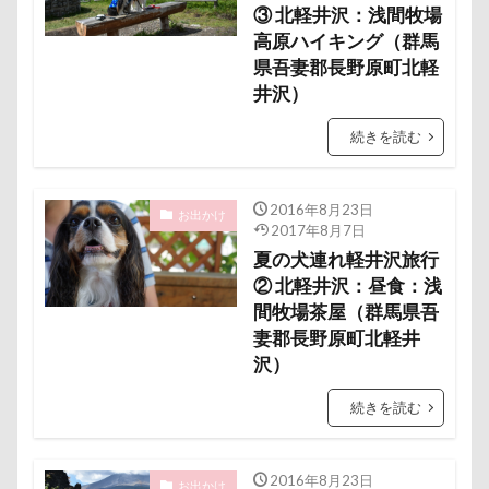
③ 北軽井沢：浅間牧場
野菜ジャーキー
里山ドッグランサム
静電気
高原ハイキング（群馬
顔スワップ
那須高原SA
飾り毛
鼻
県吾妻郡長野原町北軽
鵜の浜海岸
鳩
鰻
魚止めの滝
井沢）
鬼押出し園
駄々コネ
首里城
館林市
続きを読む
飼い主似
顔遊び
飯能市
飯山市
食欲魔人
食器
食事風景
食べ渋り
2016年8月23日
お出かけ
食べたい
飛行犬
願い事メーカー
願い事
2017年8月7日
夏の犬連れ軽井沢旅行
里山
那須町
袴
診断メーカー
② 北軽井沢：昼食：浅
赤ちゃん
貸し切り温泉
豆キャッチ
間牧場茶屋（群馬県吾
譲渡会
謹賀新年
読者投稿
誤飲
妻郡長野原町北軽井
沢）
誕生日
試着
診察台
越谷市
記念日
観覧車
親戚探し
親ばかフィルター
続きを読む
視線の先
見返りポーズ
西川口駅
西丹沢
西の河原公園
赤壁
足立区
那須旅行
2016年8月23日
お出かけ