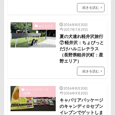
ミラーレス一眼レフ
ミラちゃん
ミックス犬
続きを読む
ミウちゃん
マンスリーフォト
モデル
モナカちゃん
リカちゃん
2016年8月30日
おともだち
ラガーシャツ風ニット
ラヴィちゃん
2017年7月29日
夏の犬連れ軽井沢旅行
ラントくん
ランキング
ラリーくん
⑦ 軽井沢：ちょぴっと
ラランくん
ララちゃん
ラディちゃん
だけハルニレテラス
ラテくん
ラッキーちゃん
ライラちゃん
（長野県軽井沢町：星
野エリア）
モネちゃん
ライムちゃん
ライムくん
ライクくん
ヨーゼフくん
ヨギボー
続きを読む
ユニオンジャックポロ
ユニオンジャック
ユウくん
モンブラン
モモちゃん
常磐道
2016年8月30日
キャバリアグッズ
2016年9月20日
店舗限定色
フォトコンテスト
芝桜
（記事）
キャバリアパッケージ
苺ちゃん
英国淑女
若狭海浜公園
のキャンディ☆セブン
若狭公園
花闊歩
花菖蒲
花の里
花
イレブンでゲットしま