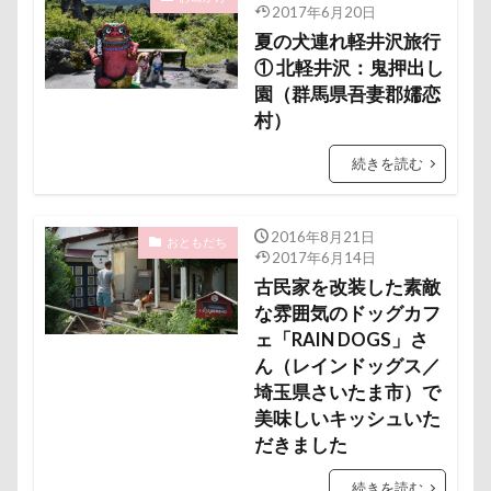
2017年6月20日
遊園地
那須ゴンドラ
那須どうぶつ王国
夏の犬連れ軽井沢旅行
那須とりっくあーとぴあ
那覇市
① 北軽井沢：鬼押出し
道満ドッグラン
道満ドッグプール
運転手
園（群馬県吾妻郡嬬恋
村）
運転席
運転
遊んで
踊り
追いかけっこ
迷子札
近江屋
続きを読む
農家のオバチャン
軽井沢町 南軽井沢
軽井沢町
軽井沢旅行
軽井沢タリアセン
2016年8月21日
おともだち
2017年6月14日
軽井沢
車
砂浜
石川県
引っ越し
古民家を改装した素敵
日向ぼっこ
時計
春日部市
春三くん
な雰囲気のドッグカフ
星野エリア
昇降テーブル
旭日丘湖畔緑地公園
ェ「RAIN DOGS」さ
ん（レインドッグス／
旧軽井沢森ノ美術館
日高市
日帰り入院
埼玉県さいたま市）で
日光浴
曼珠沙華
旅館
方言
新潟県
美味しいキッシュいた
新春ハッピースクラッチキャンペーン
斑尾高原
だきました
文楽 東蔵
文太くん
散歩
撮影会
続きを読む