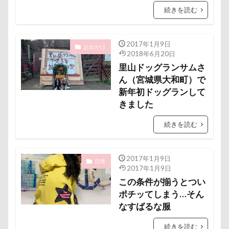
ケルヒャー
クリスティーナちゃん
傘
健康チェック
加湿器
動物病院
続きを読む
クリエイタースタンプ
クランベリー
保護犬
去勢手術
同胎
吉野家
クララちゃん
クラシックカー博物館
叱れない
叱るの忘れてシャッター切る
2017年1月9日
お出かけ
クラシックカー
クッションカバー
クッション
2018年6月20日
叱られた
口タプ
受領印
取り込み中
里山ドッグランサムさ
クッキー君
ケガ
ケンシロウくん
取りあい
博物館
北海道直送
ん（宮城県大和町）で
コードレス掃除機
コタローくん
コンテスト
南相馬鹿島SA
南相馬市
卒業
新年初ドッグランして
コング
コロンちゃん
コロンくん
きました
千里浜なぎさドライブウェイ
千葉県
コメちゃん
コムギくん
コナちゃん
千本松牧場
千ちゃん
北陸
北軽井沢
続きを読む
コトラくん
コテージ
コソドロスヌード
倶利伽羅峠
保水効果
名刺
ケージ
コソドロ
コスプレ
コジローくん
三王山ふれあい公園
丘を越えて
世界平和
2017年1月9日
日常
ココナラ
ココアちゃん
ココアくん
2017年1月9日
世界の名犬牧場
不貞寝
下野市
上越市
この条件が揃うとつい
ココちゃん
ゲンくん
ケーヨーデイツー
上尾市
三陸復興国立公園
三瓶くん
ポチッてしまう…そん
ケーヨーD2
鼻垂れ
三峯神社
中年サラリーマン
なすばるな服
三井アウトレットパーク
万座毛
万が一の備え
続きを読む
検索