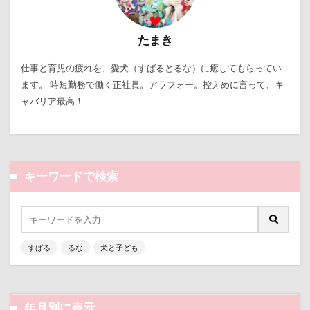
片足上げ
片平村
爛燈
焼肉
獣医
王様風
無線LAN搭載SDHCカード
療法食
たまき
知育玩具
着物
真剣
看板犬
目黒区
仕事と育児の疲れを、愛犬（すばるとるな）に癒してもらってい
皮膚
百均
白目
白い泡
疲れた
ます。 時短勤務で働く正社員。アラフォー。控えめに言って、キ
玲凰（れおん）くん
異父姉妹
異母兄弟
ャバリア最高！
男前
生地海岸
甚平
甘エビ
琥龍くん
琥珀ちゃん
琥太郎くん
現行犯逮捕
焼き芋
炭火焼肉 船渡
キーワードで検索
模様替え
毛呂山町
沖縄県営平和祈念公園
沖縄県
沖縄旅行
沖縄サンプラザホテル
決定的瞬間
江東区
永久歯
水元公園
毛玉
残像
河津桜
歯磨き
歩道橋
すばる
るな
犬と子ども
次郎くん
樹脂粘土
横浜港シンボルタワー
横浜港
横浜市
横浜ペット博
横浜
年月別に表示