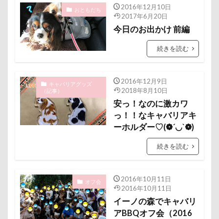
富山湾
小布施町
富山市
富士見高原
2016年12月10日
おともだち
2017年6月20日
富士見町
富士見公園
富士河口湖町
今日のお出かけ 前編
富士急ハイランド
富士吉田市
続きを読む
富士すばるランド
家宝
小布施ドッグラン
小春ちゃん
室内遊びレッスン
山梨県
2016年12月9日
巾着田
川越市
川口市
川
嵐山町
キャバリアグッズ
2018年8月10日
（記事）
嵐山渓谷
島忠ホームズ
岳くん
岩畳
安っ！なのに激カワ
っ！！なキャバリアキ
山梨市
小松菜
山北町
山中湖村
ーホルダー♡(❁´◡`❁)
山中湖
山下公園
展望台
屋内ドッグラン
続きを読む
居酒屋
小谷流の里ドギーズアイランド
小芝風花
小矢部市
宮城県
室内遊び
名前の由来
土手
夕陽
夏対策
変顔
2016年10月11日
オフ会
2016年10月11日
壁紙
壁
増税前
埼玉県
地震
イーノの森でキャバリ
土田トレーナー
国営武蔵丘陵森林公園
外耳炎
アBBQオフ会（2016