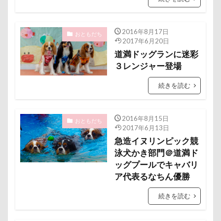
暑さ対策
最敬礼
撮影スポット
板橋区
梨
梅百花園
梅
桜並木
桜
2016年8月17日
おともだち
桃侍くん
栃木県
柚稀（ゆずき）くん
枕
2017年6月20日
道満ドッグランに迷彩
松本市
月チャーム
東芝
東京都
３レンジャー登場
東京ビックサイト
東京April
来客
本部町
未来ちゃん
木更津
望くん
服
続きを読む
撮影テクニック
携帯ストラップ
極上牛のスペアリブ
忍者
成田ゆめ牧場
2016年8月15日
おともだち
2017年6月13日
愛車
情報誌
恩納村
怪獣
怖い
急造イヌリンピック競
怒られる5秒前
怒らない
忘年会
心雑音
泳犬かき部門＠道満ド
ッグプールでキャバリ
成田山新勝寺
心配無用
心配
心臓病の薬
ア代表るなちん優勝
心大朗くん
微速度撮影
御用
彼岸花
彩湖・道満グリーンパーク
弱点
成田山
続きを読む
成田市
掻き掻き
手編み
接触冷感