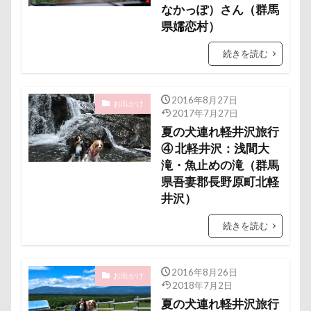
なかっぽ）さん（群馬
称名滝
秩父
福袋
福島県
神社
県嬬恋村）
神奈川県
砺波市
破壊王
粗相
紅ズワイガニ
肘掛けスタイル
羽咋市
続きを読む
肉菜工房 うしすけ 台場店
肉球マッサージ
肉球ハーネス
肉球
耳掃除嫌い
耳掃除
2016年8月27日
お出かけ
2017年7月27日
耳
羽鳥湖
羽田空港
群馬県
紅梅
夏の犬連れ軽井沢旅行
美術館
羊毛フェルト
置物
絵皿
④ 北軽井沢：浅間大
滝・魚止めの滝（群馬
絵画教室
細工蒲鉾
紬くん
紫陽花
県吾妻郡長野原町北軽
紋次郎くん
紅葉
血液検査
被毛
井沢）
石巻市
長野北部旅行
青木町公園
震災
続きを読む
雪
雨
雑草
集合写真
階段
長野県
長野原町
長瀞屋
音雅
長瀞
2016年8月26日
長持ちオヤツ
長友心平
鐘
銀行印
お出かけ
2018年7月2日
銀座ミレージャギャラリー
鈴木福
夏の犬連れ軽井沢旅行