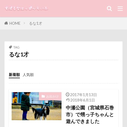
シュウイチDOG
ゴンドラ
ジュンちゃん
キーワード
ストルバイト
ステッカー
スツール
スターバックス
スキー
ジローラモくん
HOME
るな1才
すばる
るな
犬と子ども
ジョージくん
ジョンソンタウン
ジョンくん
ジュンくん
ショコラちゃん
ジャンプ
カテゴリー
TAG
ジャンピングキャッチ
ジャックくん
るな1才
ジグソーパズル
ジェラートピケ
ジェイくん
シンクロ
シルバーウィーク
シルエット
タグ
新着順
人気順
ショートケーキ
ゴールデンウィーク
100円ショップ
写真パネル
前橋市
初詣
ゴッドハンド
クッキーちゃん
出羽公園
出没！アド街ック天国
冷蔵庫
クリスマスディナー
ケイくん
グラス
冷感ジェルマット
写真教室
写真撮影
2017年1月13日
お出かけ
2018年6月1日
クールｘクールプラス
クール素材
写真加工
公園
動物殺処分ゼロ
八重桜
中瀬公園（宮城県石巻
クールミスト
クークチュール
クレオくん
八街市
八ヶ岳
入間市
市）で甥っ子ちゃんと
クレアちゃん
クリリンくん
クリスマス
遊んできました
優玖（はるく）くん
優しい
働くおじさん