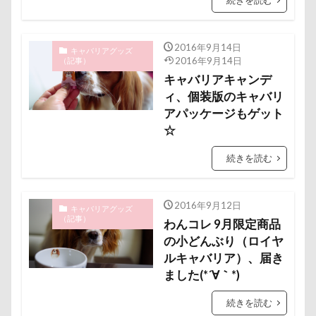
ペンション・ブランシェ草津
ペンション
ペロリンチョ
ペロちゃん
ボサボサ
2016年9月14日
キャバリアグッズ
ペニーレイン
ペディ(PEDI)
ペット用バスタブ
2016年9月14日
（記事）
ペット名刺
ペット同伴可飲食店
ペット可
キャバリアキャンデ
ィ、個装版のキャバリ
ペットボトル
ペットプロフ
ペットパラダイス
アパッケージもゲット
ボケ
ボタンちゃん
☆
ペットステージ（Petstages）
マウントジーンズ
続きを読む
マミーちゃん
ママ実家
マハロちゃん
マテ
マザー牧場
マサラちゃん
2016年9月12日
キャバリアグッズ
マグノリア棟
マグカップ
（記事）
わんコレ 9月限定商品
マウントジーンズ那須
マイフリーガード
の小どんぶり（ロイヤ
ルキャバリア）、届き
ボート
マイクロビーズクッション
ました(*´∀｀*)
マイクロバブル
マイクロチップ
マァムちゃん
ポテチくん
ポチくん
ポストカード
続きを読む