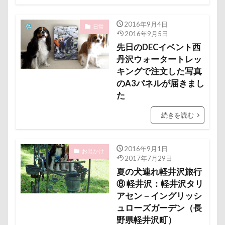
ロマニくん
ワル顔
ワクチン接種
ワガママ
ロールクッション
ロープウェイ
2016年9月4日
日常
2016年9月5日
ロープ
ローズガーデン
ローアングル撮影
先日のDECイベント西
ロンくん
ロッテちゃん
レオンくん
丹沢ウォータートレッ
キングで注文した写真
ロッヂ花月園
ロックハート城
ロックオン
のA3パネルが届きまし
ロゴ
ロウバイ園
ロウバイ
ロイちゃん
た
レヴォーグ
レディくん
レジーナ
続きを読む
リッチェル
リクくん
マロンちゃん
ムムちゃん
モコちゃｎ
モコちゃん
2016年9月1日
モカちゃん
モカくん
メンテナンス
お出かけ
2017年7月29日
メレンゲの気持ち
メルちゃん
夏の犬連れ軽井沢旅行
⑧ 軽井沢：軽井沢タリ
メリーゴーラウンド
メイフェアちゃん
アセン－イングリッシ
ムサシくん
モナちゃん
ミレーちゃん
ュローズガーデン（長
ミレちゃん
ミルクちゃん
ミルキーちゃん
野県軽井沢町）