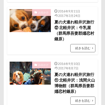
ポケモンGO
ポカポカ
ボール
ペットドック
ペットショップ
マリンちゃん
2016年9月11日
お出かけ
2017年3月24日
フルーツトマト狩り
ブルブル
ブリーダー
夏の犬連れ軽井沢旅行
ブリキ看板
ブランチ
ブラッシング
⑫ 北軽井沢：牛乳屋
（群馬県吾妻郡嬬恋村
ブラタン
フワフワ
フレブル
鎌原）
フレキシリード
フリーマーケット
ブレスレット
フリーステッチ free stitch
続きを読む
フリスビー
フランソワーズちゃん
フランソワーズくん
フランちゃん
フセ
2016年9月10日
お出かけ
2017年8月7日
フクロウの森
フォトフレーム
フォトツアー
夏の犬連れ軽井沢旅行
ブレアちゃん
ブレンハイム
ペットグラス
⑪ 北軽井沢：浅間火山
博物館（群馬県吾妻郡
プール
ペットカート
ペットのおうち
嬬恋村鎌原）
ペットと泊まる陽だまり
ベンくん
ベランダ菜園
ベランダ
ベストショット
続きを読む