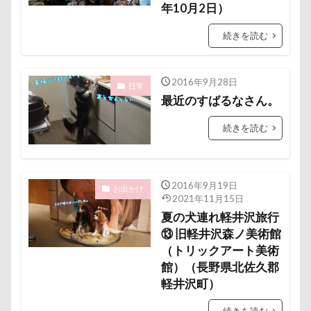
年10月2日）
国営みちのく杜の湖畔公園
困惑顔
噛み噛み
哀愁
吾妻郡
吹き出し皿
君津市
続きを読む
吐いた
名護市
夕食
多頭飼い記念日
室内トレーニング
天空の遊覧カート
2016年9月28日
日常
実はすごい
宝登山
宇宙犬スヌード
最近のすばるなさん。
宇宙兄弟
子犬のワルツ
嬬恋村
続きを読む
妖怪アンテナ
奇跡体験！アンビリーバボー
太閤山ランド
天狗山プレイランド
夢の島
2016年9月19日
天然記念物
大脱出
大福
大物説
お出かけ
2021年11月15日
大満足
大島屋
大宮区
大宮公園
夏の犬連れ軽井沢旅行
大和町
夢愛ちゃん
ワンコ御節
⑬ 旧軽井沢森ノ美術館
（トリックアート美術
ワンコプレート
年賀状
ペロペロ
館）（長野県北佐久郡
ホームセンター
ホタルイカ
ホタルちゃん
軽井沢町）
ホクロ
ペーターくん
ペンダント
続きを読む