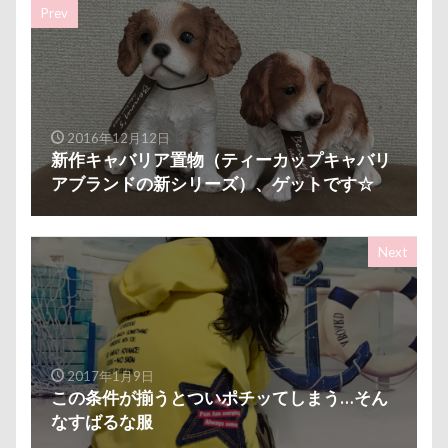
接待係
指輪
抱擁
抱っこ紐
抱きクッション
抜け毛取りクリーナー
抜け毛
手編みセーター
手作り石鹸
戦利品
2016年12月12日
手作りスヌード
手作りゴハン
手作りケーキ
新作キャバリア置物（ティーカップキャバリ
手作りオヤツ
手作り
扇雀飴本舗
アブランドの新シリーズ）、ゲットです☆
所沢航空記念公園
所沢市
房総
戸田市
椿
模様
短冊に願いごと書いったー
Next
犬の系統図
猫
独身貴族
狂犬病予防接種
犬用御節
犬用ケーキ
犬歯
犬服
犬旅本
犬もダメにするクッション
犬と泊まれる宿
玉ボケ
2017年1月9日
犬から訊いた「お留守番のストレスがやわらぐ」CDブッ
この条件が揃うとついポチッてしまう…そん
ク
なすばるな服
特集
特等席
牛革鑑札入れ
牛乳屋