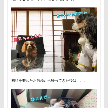
ポケモンGO
ポカポカ
ボール
ペットドック
ペットショップ
マリンちゃん
フルーツトマト狩り
ブルブル
ブリーダー
ブリキ看板
ブランチ
ブラッシング
ブラタン
フワフワ
フレブル
フレキシリード
フリーマーケット
ブレスレット
フリーステッチ free stitch
フリスビー
フランソワーズちゃん
フランソワーズくん
フランちゃん
フセ
フクロウの森
フォトフレーム
フォトツアー
初詣を兼ねたお散歩から帰ってきた後は、、、
ブレアちゃん
ブレンハイム
ペットグラス
プール
ペットカート
ペットのおうち
ペットと泊まる陽だまり
ベンくん
ベランダ菜園
ベランダ
ベストショット