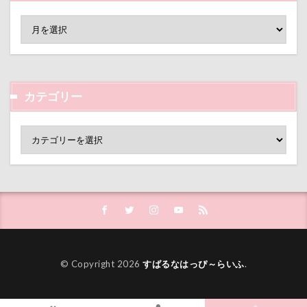
アンジェリーナちゃん
アリスちゃん
アンちゃん
アレルギー
アルマくん
アルファアイコン
アルトくん
アルジェントくん
アル3才
アル2才
カテゴリー
アル0才
アル0
アイちゃん
わんダフルネイチャーヴィレッジ
ほうとう 富士の茶屋
まんじゅう
よくばり
よきにはからえ
ゆずちゃん
ゆきちゃん
もんじゃくん
ももちゃん
もってこい
めいちゃん
みちのくファーム
まろくん
りあん君
まるるちゃん
まるで敷物
© Copyright 2026
すばるなはっぴ～らいふ
.
まるくん
まめちゃん
まなちゃん
ますの寿し
まさむねくん
まいたけちゃん
ぽーくん
よもぎくん
りえちゃん