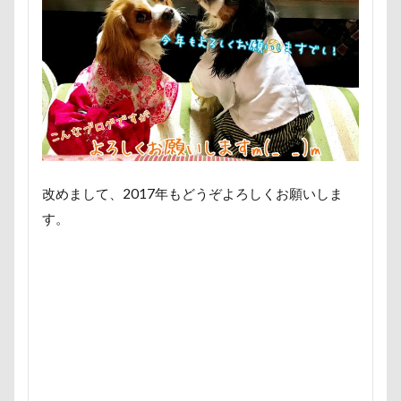
称名滝
秩父
福袋
福島県
神社
神奈川県
砺波市
破壊王
粗相
紅ズワイガニ
肘掛けスタイル
羽咋市
肉菜工房 うしすけ 台場店
肉球マッサージ
肉球ハーネス
肉球
耳掃除嫌い
耳掃除
耳
羽鳥湖
羽田空港
群馬県
紅梅
美術館
羊毛フェルト
置物
絵皿
改めまして、2017年もどうぞよろしくお願いしま
絵画教室
細工蒲鉾
紬くん
紫陽花
す。
紋次郎くん
紅葉
血液検査
被毛
石巻市
長野北部旅行
青木町公園
震災
雪
雨
雑草
集合写真
階段
長野県
長野原町
長瀞屋
音雅
長瀞
長持ちオヤツ
長友心平
鐘
銀行印
銀座ミレージャギャラリー
鈴木福