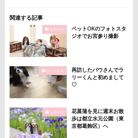
沖縄美ら海水族館
泡
火事
海岸
関連する記事
滑川市
湯畑
温泉プール
温泉
ペットOKのフォトスタ
お出かけ
涼感バーセア
浸透印
海風
海浜公園
ジオでお宮参り撮影
海洋博公園
海ほたる
洗濯物
海の幸
海ちゃん
海
浅間高原
浅間牧場茶屋
浅間牧場
浅間火山博物館
浅間大滝
流山市
津幡町
フォトスタンド
再訪したパウさんでラ
おともだち
リーくんと初めまして
フィラリア症検査
15-Fifteen-
♡
となりのトトロ
なんちゃってキャンパー
なんちゃって
なっちゃん
なすがまま
なかよしクラブ
なかよし
どアップ
花菖蒲を見に週末お散
お出かけ
歩は都立水元公園（東
どんぐり
どっちだ？
ととみちゃん
京都葛飾区）へ
になちゃん
つもくん
つまんない
つまらなそう
つまらない
つつじが岡公園