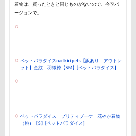
遊園地
那須ゴンドラ
那須どうぶつ王国
着物は、買ったときと同じものがないので、今季バ
ージョンで。
那須とりっくあーとぴあ
那覇市
道満ドッグラン
道満ドッグプール
運転手
運転席
運転
遊んで
踊り
追いかけっこ
迷子札
近江屋
ペットパラダイスnarikiri pets【訳あり アウトレ
農家のオバチャン
軽井沢町 南軽井沢
ット】金紋 羽織袴【SM】[ペットパラダイス]
軽井沢町
軽井沢旅行
軽井沢タリアセン
軽井沢
車
砂浜
石川県
引っ越し
日向ぼっこ
時計
春日部市
春三くん
星野エリア
昇降テーブル
旭日丘湖畔緑地公園
旧軽井沢森ノ美術館
日高市
日帰り入院
ペットパラダイス プリティブーケ 花やか着物
日光浴
曼珠沙華
旅館
方言
新潟県
（桃）【S】[ペットパラダイス]
新春ハッピースクラッチキャンペーン
斑尾高原
文楽 東蔵
文太くん
散歩
撮影会