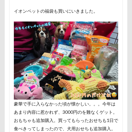
ロマニくん
ワル顔
ワクチン接種
イオンペットの福袋も買いにいきました。
ワガママ
ロールクッション
ロープウェイ
ロープ
ローズガーデン
ローアングル撮影
ロンくん
ロッテちゃん
レオンくん
ロッヂ花月園
ロックハート城
ロックオン
ロゴ
ロウバイ園
ロウバイ
ロイちゃん
レヴォーグ
レディくん
レジーナ
リッチェル
リクくん
マロンちゃん
ムムちゃん
モコちゃｎ
モコちゃん
モカちゃん
モカくん
メンテナンス
メレンゲの気持ち
メルちゃん
豪華で手に入らなかった頃が懐かしい。。。今年は
メリーゴーラウンド
メイフェアちゃん
あまり内容に惹かれず、3000円のを難なくゲット。
ムサシくん
モナちゃん
ミレーちゃん
おもちゃも追加購入。買ってもらったおせちも1日で
ミレちゃん
ミルクちゃん
ミルキーちゃん
食べきってしまったので、犬用おせちも追加購入。