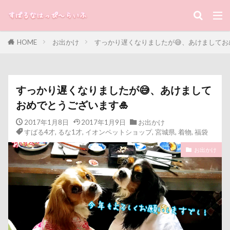
キーワード
HOME
お出かけ
すっかり遅くなりましたが😅、あけましてお
すばる
るな
犬と子ども
カテゴリー
すっかり遅くなりましたが😅、あけまして
おめでとうございます🎍
タグ
2017年1月8日
2017年1月9日
お出かけ
すばる4才
,
るな1才
,
イオンペットショップ
,
宮城県
,
着物
,
福袋
100円ショップ
写真パネル
前橋市
初詣
お出かけ
出羽公園
出没！アド街ック天国
冷蔵庫
冷感ジェルマット
写真教室
写真撮影
写真加工
公園
動物殺処分ゼロ
八重桜
八街市
八ヶ岳
入間市
優玖（はるく）くん
優しい
働くおじさん