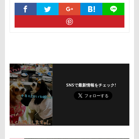
暑さ対策
最敬礼
撮影スポット
板橋区
梨
梅百花園
梅
桜並木
桜
桃侍くん
栃木県
柚稀（ゆずき）くん
枕
松本市
月チャーム
東芝
東京都
東京ビックサイト
東京April
来客
本部町
未来ちゃん
木更津
望くん
服
撮影テクニック
携帯ストラップ
極上牛のスペアリブ
忍者
成田ゆめ牧場
SNSで最新情報をチェック!
愛車
情報誌
恩納村
怪獣
怖い
怒られる5秒前
怒らない
忘年会
心雑音
成田山新勝寺
心配無用
心配
心臓病の薬
心大朗くん
微速度撮影
御用
彼岸花
彩湖・道満グリーンパーク
弱点
成田山
成田市
掻き掻き
手編み
接触冷感
Prev