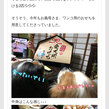
富山湾
小布施町
富山市
富士見高原
ける2匹💦💦💦
富士見町
富士見公園
富士河口湖町
そうそう、今年もお義母さま、ワンコ用のおせちを
富士急ハイランド
富士吉田市
用意してくださっていました。
富士すばるランド
家宝
小布施ドッグラン
小春ちゃん
室内遊びレッスン
山梨県
巾着田
川越市
川口市
川
嵐山町
嵐山渓谷
島忠ホームズ
岳くん
岩畳
山梨市
小松菜
山北町
山中湖村
山中湖
山下公園
展望台
屋内ドッグラン
居酒屋
小谷流の里ドギーズアイランド
小芝風花
小矢部市
宮城県
室内遊び
名前の由来
土手
夕陽
夏対策
変顔
壁紙
壁
増税前
埼玉県
地震
中身はこんな感じ↓↓↓
土田トレーナー
国営武蔵丘陵森林公園
外耳炎