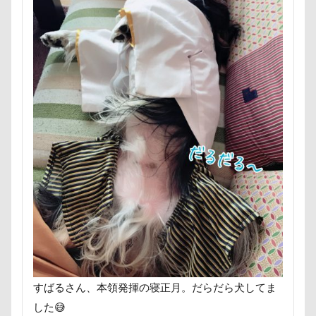
ヘンリーくん
ヘソ天
プーラニアン
ブレーメン
プレゼント
プレサーモC-25
プレアデス星団
プルバックハトカー
プリンちゃん
プリシアちゃん
プライスレス
ププくん
プイネちゃん
ブロンズ像
マリンくん
マリーちゃん
ワンコクッキー
ルチアちゃん
レインコート
レイクウッズガーデンひめはるの里
レイちゃん
ルークくん
ルビーちゃん
ルビーくん
ルビー
ルナちゃん
ルナくん
ルイちゃん
レオくん
ルイくん
リーフくん
リード
リース
リリィーちゃん
リラちゃん
リュウくん
リビング
リディちゃん
すばるさん、本領発揮の寝正月。だらだら犬してま
レインドッグス
レオナルドくん
リックくん
した😅