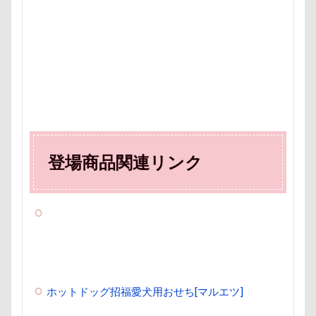
野菜ジャーキー
里山ドッグランサム
静電気
顔スワップ
那須高原SA
飾り毛
鼻
鵜の浜海岸
鳩
鰻
魚止めの滝
鬼押出し園
駄々コネ
首里城
館林市
飼い主似
顔遊び
飯能市
飯山市
食欲魔人
食器
食事風景
食べ渋り
食べたい
飛行犬
願い事メーカー
願い事
登場商品関連リンク
里山
那須町
袴
診断メーカー
赤ちゃん
貸し切り温泉
豆キャッチ
譲渡会
謹賀新年
読者投稿
誤飲
誕生日
試着
診察台
越谷市
記念日
観覧車
親戚探し
親ばかフィルター
視線の先
見返りポーズ
西川口駅
西丹沢
ホットドッグ招福愛犬用おせち[マルエツ]
西の河原公園
赤壁
足立区
那須旅行