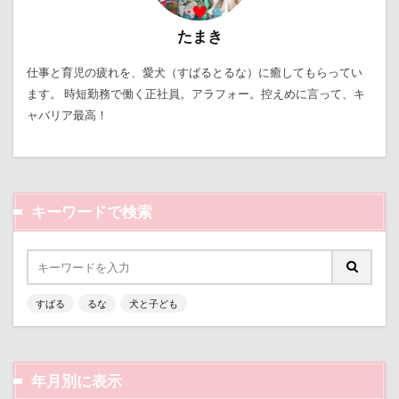
ほうとう
くんくんゲーム
アゴ
アプリ
たまき
アビーちゃん
アネラ
仕事と育児の疲れを、愛犬（すばるとるな）に癒してもらってい
アニマルコミュニケーター
アニマルキャップ
ます。 時短勤務で働く正社員。アラフォー。控えめに言って、キ
ャバリア最高！
アニマルオブジェ
アトリエワフ
アトリエイマージュ
アジリティ
アクリルキーホルダー
アミーゴ ワン カフェ
アクリル
アクセサリー
アクアライン
キーワードで検索
アキラくん
アウトレット
アウトドア
アイリスオーヤマ
アイムス
アイス
アポロくん
アメリカンコッカー
すばる
るな
犬と子ども
わん宿うの浜館
アンジェロくん
イチゴ
イケメン
イオンペットショップ
アールくん
アート
アーキくん
アンバサダー
年月別に表示
アンディくん
アンジーちゃん