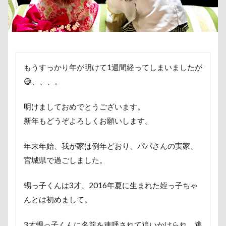
傘
健康チェック
加湿器
動物病院
保護犬
去勢手術
同胎
吉野家
叱れない
叱るの忘れてシャッター切る
叱られた
口タプ
受領印
取り込み中
もうすっかり年が明けて1週間経ってしまいましたが
取りあい
博物館
北海道直送
😅、、、。
南相馬鹿島SA
南相馬市
卒業
千里浜なぎさドライブウェイ
千葉県
明けましておめでとうございます。
千本松牧場
千ちゃん
北陸
北軽井沢
新年もどうぞよろしくお願いします。
倶利伽羅峠
保水効果
名刺
年末年始、我が家は例年どおり、パパさんの実家、
三王山ふれあい公園
丘を越えて
世界平和
宮城県で過ごしました。
世界の名犬牧場
不貞寝
下野市
上越市
上尾市
三陸復興国立公園
三瓶くん
甥っ子くんは3才、2016年夏に生まれた姪っ子ちゃ
んとは初めまして。
三峯神社
中年サラリーマン
三井アウトレットパーク
万座毛
万が一の備え
3才甥っ子くんに名前を連呼されて追いかけられ、逃