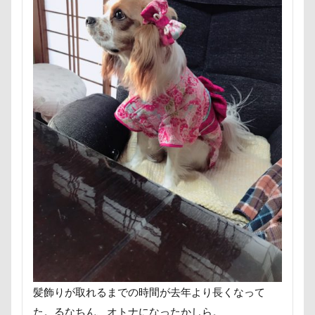
ペンション・ブランシェ草津
ペンション
ペロリンチョ
ペロちゃん
ボサボサ
ペニーレイン
ペディ(PEDI)
ペット用バスタブ
ペット名刺
ペット同伴可飲食店
ペット可
ペットボトル
ペットプロフ
ペットパラダイス
ボケ
ボタンちゃん
ペットステージ（Petstages）
マウントジーンズ
マミーちゃん
ママ実家
マハロちゃん
マテ
マザー牧場
マサラちゃん
マグノリア棟
マグカップ
マウントジーンズ那須
マイフリーガード
ボート
マイクロビーズクッション
マイクロバブル
マイクロチップ
マァムちゃん
髪飾りが取れるまでの時間が去年より長くなって
ポテチくん
ポチくん
ポストカード
た。るなちん、オトナになったかしら。