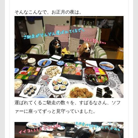
ミラーレス一眼レフ
ミラちゃん
ミックス犬
そんなこんなで、お正月の夜は。
ミウちゃん
マンスリーフォト
モデル
モナカちゃん
リカちゃん
ラガーシャツ風ニット
ラヴィちゃん
ラントくん
ランキング
ラリーくん
ラランくん
ララちゃん
ラディちゃん
ラテくん
ラッキーちゃん
ライラちゃん
モネちゃん
ライムちゃん
ライムくん
ライクくん
ヨーゼフくん
ヨギボー
ユニオンジャックポロ
ユニオンジャック
運ばれてくるご馳走の数々を、すばるなさん、ソフ
ユウくん
モンブラン
モモちゃん
常磐道
ァーに座ってずっと見守っていました。
店舗限定色
フォトコンテスト
芝桜
苺ちゃん
英国淑女
若狭海浜公園
若狭公園
花闊歩
花菖蒲
花の里
花