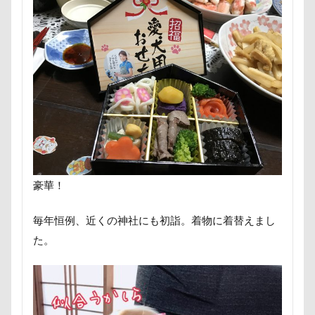
国営みちのく杜の湖畔公園
困惑顔
噛み噛み
哀愁
吾妻郡
吹き出し皿
君津市
吐いた
名護市
夕食
多頭飼い記念日
室内トレーニング
天空の遊覧カート
実はすごい
宝登山
宇宙犬スヌード
宇宙兄弟
子犬のワルツ
嬬恋村
妖怪アンテナ
奇跡体験！アンビリーバボー
太閤山ランド
天狗山プレイランド
夢の島
豪華！
天然記念物
大脱出
大福
大物説
大満足
大島屋
大宮区
大宮公園
毎年恒例、近くの神社にも初詣。着物に着替えまし
大和町
夢愛ちゃん
ワンコ御節
た。
ワンコプレート
年賀状
ペロペロ
ホームセンター
ホタルイカ
ホタルちゃん
ホクロ
ペーターくん
ペンダント