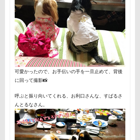
芦田愛菜
舐め舐め
茂来山
舎人公園ドッグラン
舎人公園
舌出し
自業自得
臨港パーク
腸閉塞
腕枕
脱出
能登
茂原市
茨城県
胡桃ちゃん
葵央（あお）くん
蛇口
蘭ちゃん
藤田りか子
薔薇
蕨駅
蕎麦屋
蕎麦
蓼科 茶花茶花
蓮田市
可愛かったので、お手伝いの手を一旦止めて、背後
葛飾区
茶太郎くん
葉っぱ
落とし物
に回って撮影📸
萌華ちゃん
萌ちゃん
菜の花
草津温泉
草津国際スキー場
草加市
茶屋
呼ぶと振り向いてくれる、お利口さんな、すばるさ
胸の飾り毛
育成
被り物
立山町
んとるなさん。
粉ミルク
米袋
米沢牛ステーキレストラン un
節分
筑西市
等身大ガンダム
笛吹市
笑顔
立山連峰
空腹
糸満市
移動中