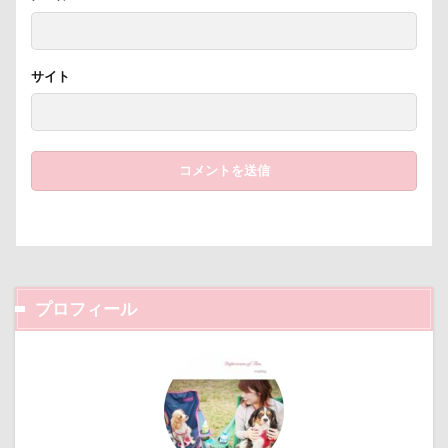
さいたま市
ご褒美
すっとぼけ
ごんたろうくん
ごみ好き
ごちそう
サイト
こまざわフルーツファーム
この顔が好き
こそどろ部
ここちゃん
ここあちゃん
こいずみ動物病院
すすきちゃん
すばる0才
せんたろうくん
すばるん卓上カレンダー
せくし～
ずぼら
すーぱーひーろー
すももちゃん
すばる父
すばる母
すばる棚
すばる号
すばる兄弟
プロフィール
すばるの家
すばる10才
すばるなクローゼット
すばるちゃん
すばる9才
すばる7才
すばる6才
すばる5才
すばる4才
すばる3才
すばる2才
すばる1才
ぶなの湯