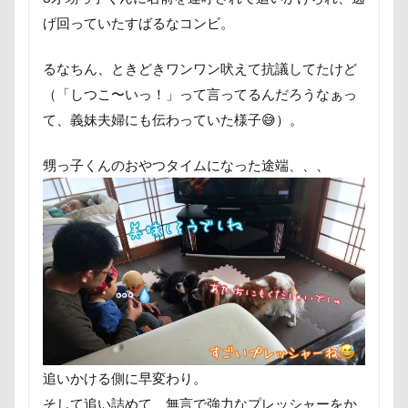
七夕
一発芸
ヴィーナスフォート
げ回っていたすばるなコンビ。
ヴィンテージ
ワークショップ
ワンピース
るなちん、ときどきワンワン吠えて抗議してたけど
中島フィールズ
中瀬公園
（「しつこ〜いっ！」って言ってるんだろうなぁっ
來夢（らいむ）ちゃん
代々木公園ドッグラン
て、義妹夫婦にも伝わっていた様子😅）。
作品レビューコメント
体重
体調不良
佐久穂町
似顔絵師なつき
似顔絵
甥っ子くんのおやつタイムになった途端、、、
似たもの父子
休日の朝
仰向け抱っこ
代々木公園
串カツ田中 北千住店
人形
人をダメにするクッション
二足立ち
二等辺三角形
二度寝
予定
乳歯
九十九里浜
乗鞍高原
主張
同胎兄弟
名刺入れ
ワンコ店内OK
富山環水公園
小太郎くん
射水市
寝顔
寝起き
追いかける側に早変わり。
寝相
寝床
寝坊助
富津市
富山県
そして追い詰めて、無言で強力なプレッシャーをか