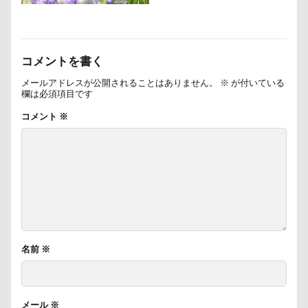
つくば市
ちょーだいキャバリア
ちゃーくん
ちくわちゃん
にっぽんわくわくキャラバン
コメントを書く
にゃんこ学園
たぷたぷ
ひめはるの里
メールアドレスが公開されることはありません。
※
が付いている
ぶちゃいく
ふーこちゃん
ふーくん
欄は必須項目です
ふわもこスヌード
ふろく
ふゆちゃん
コメント
※
ふなっしー
ふくすけくん
ひんやり
ひまわり
ぬいぐるみ
ひな祭り
ひとと動物の心理学
ひっぱりっこ
ひきこもり
ばる2才
はなとしっぽ
はなちゃん
はじめまして
ののくん
だいふくちゃん
そば処 夢の舎
ぶーちゃん（Blendyくん）
名前
※
ご褒美オヤツ
すけろくくん
しろいぬカフェ
しょーたくん
しまホイ
しずくちゃん
メール
※
さむおくん
さすけくん
さくらちゃん