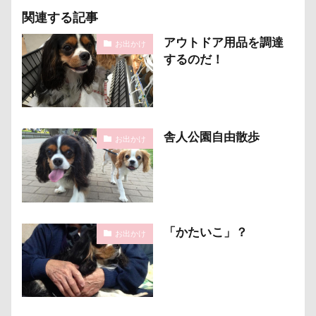
パソコン
パシャパシャドッグラン
パルスくん
関連する記事
パウポーズ
バーニーズ
バーディくん
バース
アウトドア用品を調達
お出かけ
バンちゃん
バレンタイン企画
バレンタインくん
するのだ！
パレード
バッグ
ビートくん
ファーミネータ
ファッション
ピーチちゃん
ピーちゃん
ピン
ピッツェリアオオサキ
ピカチュウ
ピカソくん
舎人公園自由散歩
お出かけ
パワースポット
ビビくん
ビスケちゃん
ビシ
ヒロアキくん
ヒメちゃん
ヒマラヤチーズ
ヒ
ヒゲ
パールちゃん
バルコニー用タイル
バス
ネクスガードスペクトラ
ノートパソコン
ノキアち
「かたいこ」？
ノアちゃん
ネットワークカメラ
ネットカメラ
お出かけ
ネクタイ
ネクスガード スペクトラ
ハイジの里
ニュートロ ナチュラルチョイス
ニット
ニコちゃん
ナナちゃん
ナツメちゃん
ナッキーくん
ナイ