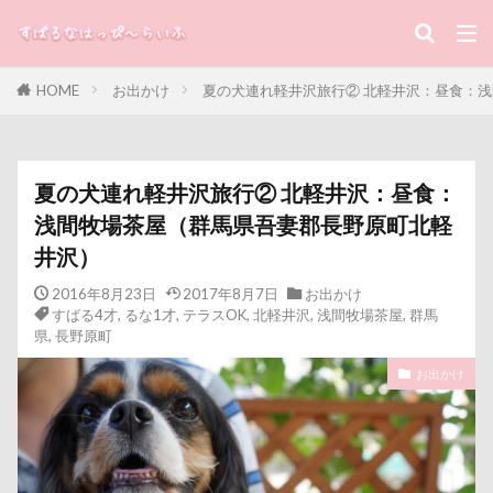
キーワード
HOME
お出かけ
夏の犬連れ軽井沢旅行② 北軽井沢：昼食：
すばる
るな
犬と子ども
カテゴリー
夏の犬連れ軽井沢旅行② 北軽井沢：昼食：
浅間牧場茶屋（群馬県吾妻郡長野原町北軽
井沢）
タグ
2016年8月23日
2017年8月7日
お出かけ
100円ショップ
写真パネル
前橋市
初詣
すばる4才
,
るな1才
,
テラスOK
,
北軽井沢
,
浅間牧場茶屋
,
群馬
出没！アド街ック天国
冷蔵庫
冷感ジェルマット
県
,
長野原町
写真加工
公園
動物殺処分ゼロ
八重桜
お出かけ
優玖（はるく）くん
優しい
働くおじさん
傘
動物病院
保護犬
去勢手術
同胎
吉野家
叱るの忘れてシャッター切る
叱られた
口タプ