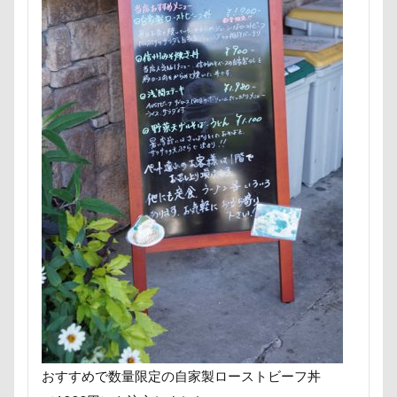
ロールクッション
ロープウェイ
ロープ
ロー
ローアングル撮影
ロンくん
ロッテちゃん
レ
ロックハート城
ロックオン
ロゴ
ロウバイ園
レヴォーグ
レディくん
レジーナ
リッチェル
マロンちゃん
ムムちゃん
モコちゃｎ
モコち
モカくん
メンテナンス
メレンゲの気持ち
メ
メリーゴーラウンド
メイフェアちゃん
ムサシくん
ミレーちゃん
ミレちゃん
ミルクちゃん
ミル
ミラーレス一眼レフ
ミラちゃん
ミックス犬
マンスリーフォト
モデル
モナカちゃん
リカ
ラガーシャツ風ニット
ラヴィちゃん
ラントくん
ラランくん
ララちゃん
ラディちゃん
ラテく
ライラちゃん
モネちゃん
ライムちゃん
ライ
おすすめで数量限定の自家製ローストビーフ丼
ヨーゼフくん
ヨギボー
ユニオンジャックポロ