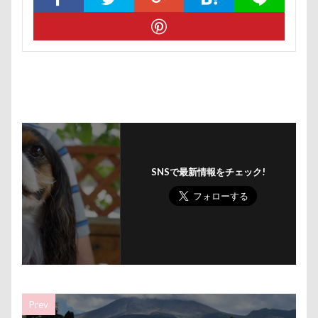
おもちゃ
おちゃし。
おすしちゃん
おしゃべ
おかみさん
え～っと？
うちの子記念日
お参
うしすけ
うさぎちゃん
いろりくん
いびき
いぬPHOTOフェスタ
いぬPHOTOピックアップ
いぬ
お兄ちゃん記念日
お友達
いちご狩り
お腹パ
くぅちゃん
ぎょんたくん
きなこちゃん
かり
お花見散歩
お花見
お花スヌード
お留守番
お正月写真
お昼寝
お散歩バッグ
お散歩
SNSで最新情報をチェック!
お客様
お嬢
お土産
いとこ
いちごちゃ
PRIMELAND ドッグランもろやま
SUBARU
W-03 
vivianちゃん
VANちゃん
Tシャツ
TOYOTA 
TOSHIBA
Surface Pro 4
StudioRitz
WANDAW
SONY
Simplers
SEL35F18
SA
RUBYち
RENZOちゃん
RAIN DOGS
wan
Wanday
Prev