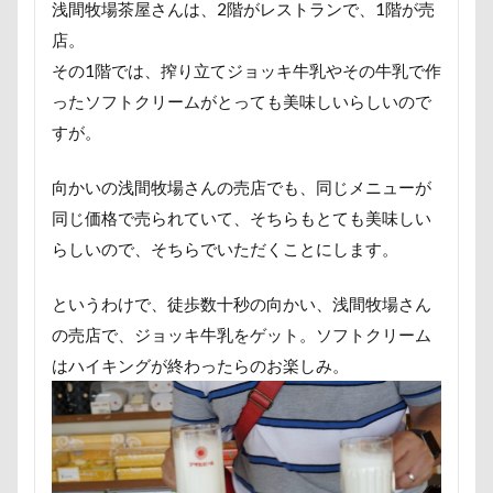
浅間牧場茶屋さんは、2階がレストランで、1階が売
怒られる5秒前
怒らない
忘年会
心雑音
店。
心配
心臓病の薬
心大朗くん
微速度撮影
その1階では、搾り立てジョッキ牛乳やその牛乳で作
彩湖・道満グリーンパーク
弱点
成田山
成田
ったソフトクリームがとっても美味しいらしいので
接触冷感
接待係
指輪
抱擁
抱っこ紐
すが。
抜け毛取りクリーナー
抜け毛
手編みセーター
向かいの浅間牧場さんの売店でも、同じメニューが
手作りスヌード
手作りゴハン
手作りケーキ
同じ価格で売られていて、そちらもとても美味しい
扇雀飴本舗
所沢航空記念公園
所沢市
房総
らしいので、そちらでいただくことにします。
短冊に願いごと書いったー
犬の系統図
猫
独
犬用御節
犬用ケーキ
犬歯
犬服
犬旅本
というわけで、徒歩数十秒の向かい、浅間牧場さん
犬と泊まれる宿
玉ボケ
犬から訊いた「お留守番のス
の売店で、ジョッキ牛乳をゲット。ソフトクリーム
はハイキングが終わったらのお楽しみ。
特集
特等席
牛革鑑札入れ
牛乳屋
片足
焼肉
獣医
王様風
無線LAN搭載SDHCカード
着物
真剣
看板犬
目黒区
皮膚
百均
疲れた
玲凰（れおん）くん
異父姉妹
異母兄