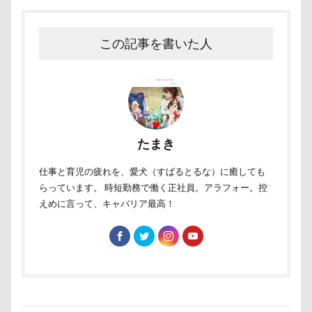
トレーニング
トレッキング
トレジャーガーデン
トリックアート
トラクター
トライカラー
テ
この記事を書いた人
ドッグリゾート Woof
タイムプラス
ダンくん
ダッシュ
ターン
タンポポ
タロタンちゃん
タイムトライアル
チェルシーちゃん
ソラくん
ソフトエアーカラフルメッシュハーネス
ソファー
たまき
セデッテかしま
スープ
スーパービバホーム三郷店
ツツジ
チャーム類
ツイテ
チワワ
チロ
仕事と育児の疲れを、愛犬（すばるとるな）に癒しても
チョコ君
チョコちゃん
チョコくん
チューリ
らっています。 時短勤務で働く正社員。アラフォー。控
えめに言って、キャバリア最高！
チャームポイント
チキンソーセージ
チャーくん
チャリティー
チャリティ
チャックくん
チャ
チップくん
チックン
チキンミートローフ
ド
スリング
パスタくん
パヤ毛
パブロくん
パピーパーティ
パピー
パパ実家
パパ大好き