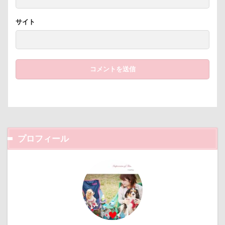
キャバレンタイン
キャバリアブランケット
キャバ
サイト
キャバリア風鈴
キャバリア白書
キャバリア特集号
キャバリア本
キャバリア服
キャバリアレスキュー
キャバリアミーティング2018
キャバリアミーティング
クゥ君
ウォーターエース
エクシーガ
エアー
ウブちゃん
ウッドチップ
ウッドスティック
ウォータートレッキング
ウェルカムドッグ
エルく
ウィルくん
イーノの森
インテリア
インターペ
イングランド代表キャバリアーズユニフォーム
イルカ
プロフィール
エナジーロープ
エルちゃん
カファレル
オヤ
カヌチャベイホテル ＆ ヴィラズ
カドラー
カトラリ
オープンカー
オーナメント
オーダーメイド
エルマーくん
オモチャ
オムライス
オブジェ
オスワリ
オクラ
オキちゃん劇場
エヴァちゃ