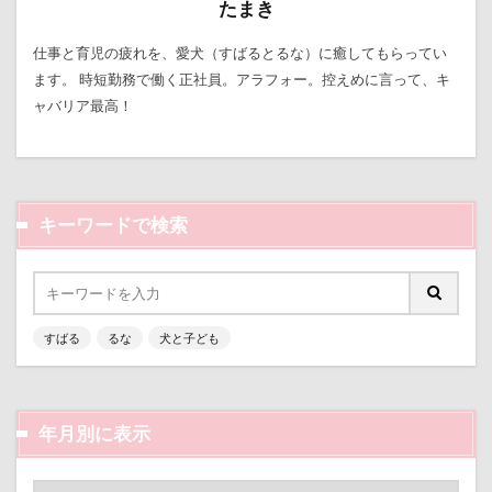
たまき
クゥくん
クッキーくん
スヌード
サンシェー
シフォンちゃん
シェンロンくん
シェリーちゃん
仕事と育児の疲れを、愛犬（すばるとるな）に癒してもらってい
ます。 時短勤務で働く正社員。アラフォー。控えめに言って、キ
サンドイッチ
サンタパレード
サンタ
サンキ
ャバリア最高！
サラリーマン
サラダバー
サラサラ
サマーニ
サマーちゃん
サツマイモ
サツキ
ササミジャ
シュウイチDOG
ゴンドラ
ジュンちゃん
スト
キーワードで検索
スツール
スターバックス
スキー
ジローラモ
ジョンソンタウン
ジョンくん
ジュンくん
シ
ジャンピングキャッチ
ジャックくん
ジグソーパズ
ジェイくん
シンクロ
シルバーウィーク
シル
すばる
るな
犬と子ども
ゴールデンウィーク
ゴッドハンド
クッキーちゃん
ケイくん
グラス
クールｘクールプラス
クー
年月別に表示
クークチュール
クレオくん
クレアちゃん
ク
ケルヒャー
クリスティーナちゃん
クリエイタース