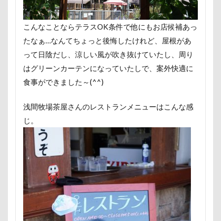
フリーステッチ free stitch
フリスビー
フランソワー
フランソワーズくん
フランちゃん
フセ
フク
こんなことならテラスOK条件で他にもお店候補あっ
フォトツアー
ブレアちゃん
ブレンハイム
ペ
たなぁ…なんてちょっと後悔したけれど、屋根があ
ペットカート
ペットのおうち
ペットと泊まる陽だ
って日陰だし、涼しい風が吹き抜けていたし、周り
はグリーンカーテンになっていたしで、案外快適に
ベランダ菜園
ベランダ
ベストショット
ヘン
食事ができました～(^^)
プーラニアン
ブレーメン
プレゼント
プレサー
プルバックハトカー
プリンちゃん
プリシアちゃん
浅間牧場茶屋さんのレストランメニューはこんな感
ププくん
プイネちゃん
ブロンズ像
マリンく
じ。
ワンコクッキー
ルチアちゃん
レインコート
レイクウッズガーデンひめはるの里
レイちゃん
ル
ルビーくん
ルビー
ルナちゃん
ルナくん
ルイくん
リーフくん
リード
リース
リ
リュウくん
リビング
リディちゃん
レインド
リックくん
ロマニくん
ワル顔
ワクチン接種