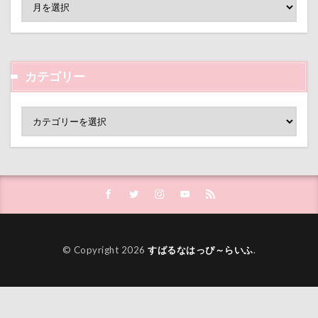
クララちゃん
クラシックカー博物館
クラシックカ
クッション
クッキー君
ケガ
ケンシロウくん
コタローくん
コンテスト
コング
コロンちゃ
カテゴリー
コメちゃん
コムギくん
コナちゃん
コトラく
コソドロスヌード
ケージ
コソドロ
コスプレ
ココナラ
ココアちゃん
ココアくん
ココちゃ
ケーヨーデイツー
ケーヨーD2
鼻垂れ
検索
© Copyright 2026
すばるなはっぴ～らいふ
.