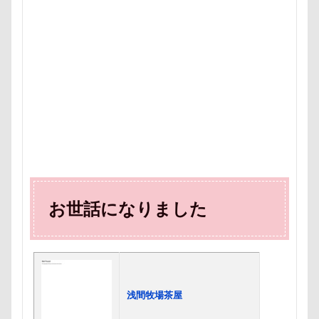
まるるちゃん
まるで敷物
まるくん
まめちゃ
ますの寿し
まさむねくん
まいたけちゃん
ぽ
りえちゃん
わんコレ
るなちゃん
わんちゃん
ろいくん
れんちゃん
るるちゃん
るな祖母
るな先生
るな7才
りかちゃん
るな6才
るな3才
るな2才
るな1才
るな0才
るな
ぐんまフラワーパーク
くるみちゃん
イヌクロ夏祭
Kapua
JOYくん
JOKER's TOWN
John’s Backg
iPhone
INUQLO-Z
INU-CLOSET
Instagram
お世話になりました
HondaCars
HOLIDAY COFFEE
HIWAHIWA OHANA
HARIO ハリオ ワンプレおやつキット
HARE
HappyB
GW
Konaちゃん
LDソファー
gacco
MT
PENNY LANE
OASIS
Noaちゃん
Nikon
浅間牧場茶屋
M・U SPORTS
My Talking Pet
MOON STAR石鹸