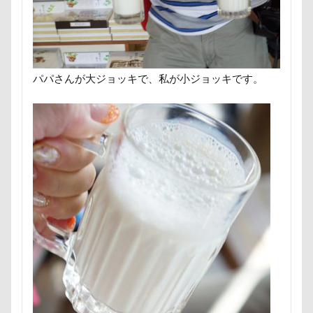
甚平
甘エビ
琥龍くん
琥珀ちゃん
琥太
焼き芋
炭火焼肉 船渡
模様替え
毛呂山町
沖縄県
沖縄旅行
沖縄サンプラザホテル
決定
水元公園
毛玉
残像
河津桜
歯磨き
パパさんが大ジョッキで、私が小ジョッキです。
樹脂粘土
横浜港シンボルタワー
横浜港
横浜
沖縄美ら海水族館
泡
火事
海岸
滑川市
温泉
涼感バーセア
浸透印
海風
海浜公
海ほたる
洗濯物
海の幸
海ちゃん
海
浅間牧場
浅間火山博物館
浅間大滝
流山市
フィラリア症検査
15-Fifteen-
となりのトトロ
なんちゃって
なっちゃん
なすがまま
なかよ
どアップ
どんぐり
どっちだ？
ととみちゃん
つまんない
つまらなそう
つまらない
つつじ
ちょーだいキャバリア
ちゃーくん
ちくわちゃん