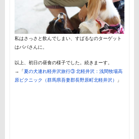
すばる4才
すばる3才
すばる2才
すばる1才
くんくんゲーム
アゴ
アプリ
アビーちゃん
アニマルコミュニケーター
アニマルキャップ
アニ
アトリエイマージュ
アジリティ
アクリルキーホル
私はさっさと飲んでしまい、すばるなのターゲット
アクリル
アクセサリー
アクアライン
アキラ
はパパさんに。
アウトドア
アイリスオーヤマ
アイムス
アイ
以上、初日の昼食の様子でした。続きまーす。
アメリカンコッカー
わん宿うの浜館
アンジェロく
→「
夏の犬連れ軽井沢旅行③ 北軽井沢：浅間牧場高
イオンペットショップ
アールくん
アート
ア
原ピクニック（群馬県吾妻郡長野原町北軽井沢）
」
アンディくん
アンジーちゃん
アンジェリーナちゃ
アンちゃん
アレルギー
アルマくん
アルファ
アルジェントくん
アル3才
アル2才
アル0才
わんダフルネイチャーヴィレッジ
ほうとう 富士の茶屋
よきにはからえ
ゆずちゃん
ゆきちゃん
もん
もってこい
めいちゃん
みちのくファーム
ま