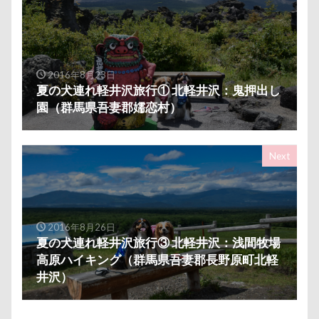
あおいちゃん
いえ～ぃ
あわわ
ありがとう
あすかちゃん
あごのせ
あくび
あきる野市
あいちゃん
WANS.tokyo
【細糸】マリンワッペン
2016年8月23日
α5100
ZIP
ZEN店長
ZAKKA SHOP LOOP
夏の犬連れ軽井沢旅行① 北軽井沢：鬼押出し
WithDog
With you Dog Vision
WITH ONE
イ
園（群馬県吾妻郡嬬恋村）
フィギュア
ディーンくん
トイレ
トイプード
デンコちゃん
デビュー
デニムくん
デックス
Next
デイゴちゃん
ディーラー
トトミちゃん
ディ
テレビ鑑賞
テレビ
テラス席
テラスOK
テディベアミュージアム
テディベア
トイ・プード
2016年8月26日
ティーカップ
ドッグタイムレース
ドッグランキャ
夏の犬連れ軽井沢旅行③ 北軽井沢：浅間牧場
高原ハイキング（群馬県吾妻郡長野原町北軽
ドッグプール
ドッグプリントロングスリーブTシャツ
井沢）
ドッグパラダイス・フィフスアヴェニュー
ドッグデプト
ドッグタウン小豆沢
ドッグジャカードニットトップ