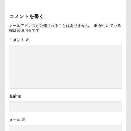
ハイタッチ
バスターミニキューブ
ハンコ
バ
バウンサー
バイ貝
ハーネス
ハードル
コメントを書く
ハンナちゃん
ハンディモップ
ハロウィン
ハ
メールアドレスが公開されることはありません。
※
が付いている
欄は必須項目です
ハルニレテラス
ハルちゃん
ハニービー撮影会
コメント
※
ハギーバディース
ハギレ
ハウススタジオMORGEN
ハウス
スリーショット
スマホケース
イブ
キャバリアパッケージ
キャバリアスタンプ
キャバ
キャバリアクラブ
キャバリアクッション
キャバリ
キャバリアの森
キャバリアDAY
キャバリア
キャバリアフェスティバル
キメ顔
キッチン探検隊
名前
※
ガーデニング
ガラス玉イベント
ガチャ
カレ
カラー
キャバリアパーティ
キャバリアフェスティバ
キャバ嬢テク
キーリング
キーホルダー
キュ
メール
※
キャンディ
キャリーバッグ
キャリーちゃん