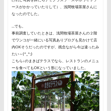
大宮区
大宮公園
大和町
夢愛ちゃん
ワ
ースがかかっていたりして）、浅間牧場茶屋さんに
年賀状
ペロペロ
ホームセンター
ホタルイカ
なったのでした。
ペーターくん
ペンダント
ペンション・ブランシェ
…でも。
ペロリンチョ
ペロちゃん
ボサボサ
ペニーレ
事前調査していたときは、浅間牧場茶屋さんの２階
ペット用バスタブ
ペット名刺
ペット同伴可飲食店
でワンコが一緒にいる写真ありブログも見かけて店
ペットボトル
ペットプロフ
ペットパラダイス
内OKそうだったのですが、残念ながら今は違ったみ
ペットステージ（Petstages）
マウントジーンズ
マ
たい～(^_^;)
マハロちゃん
マテ
マザー牧場
マサラちゃん
こちら↓のまきばテラスでなら、レストランのメニュ
マグカップ
マウントジーンズ那須
マイフリーガー
ーを食べてもOKという形になっていました。
マイクロビーズクッション
マイクロバブル
マイク
ポテチくん
ポチくん
ポストカード
ポケモンG
ペットドック
ペットショップ
マリンちゃん
ブルブル
ブリーダー
ブリキ看板
ブランチ
フワフワ
フレブル
フレキシリード
フリーマ