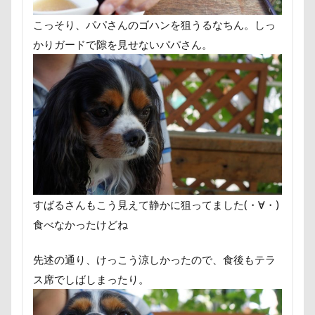
群馬県
紅梅
美術館
羊毛フェルト
置物
こっそり、パパさんのゴハンを狙うるなちん。しっ
細工蒲鉾
紬くん
紫陽花
紋次郎くん
紅
かりガードで隙を見せないパパさん。
石巻市
長野北部旅行
青木町公園
震災
集合写真
階段
長野県
長野原町
長瀞屋
長持ちオヤツ
長友心平
鐘
銀行印
銀座
鈴木福
野菜ジャーキー
里山ドッグランサム
那須高原SA
飾り毛
鼻
鵜の浜海岸
鳩
鬼押出し園
駄々コネ
首里城
館林市
飼
飯山市
食欲魔人
食器
食事風景
食べ渋
すばるさんもこう見えて静かに狙ってました(・∀・)
願い事メーカー
願い事
里山
那須町
袴
食べなかったけどね
赤ちゃん
貸し切り温泉
豆キャッチ
譲渡会
誤飲
誕生日
試着
診察台
越谷市
記
先述の通り、けっこう涼しかったので、食後もテラ
親戚探し
親ばかフィルター
視線の先
見返り
ス席でしばしまったり。
西丹沢
西の河原公園
赤壁
足立区
那須