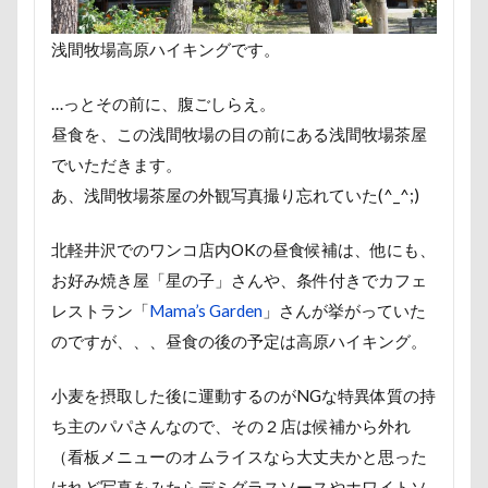
小布施町
富山市
富士見高原
富士見町
富士急ハイランド
富士吉田市
富士すばるランド
浅間牧場高原ハイキングです。
小春ちゃん
室内遊びレッスン
山梨県
巾着田
…っとその前に、腹ごしらえ。
川
嵐山町
嵐山渓谷
島忠ホームズ
岳く
昼食を、この浅間牧場の目の前にある浅間牧場茶屋
小松菜
山北町
山中湖村
山中湖
山下公
でいただきます。
屋内ドッグラン
居酒屋
小谷流の里ドギーズアイラ
あ、浅間牧場茶屋の外観写真撮り忘れていた(^_^;)
小矢部市
宮城県
室内遊び
名前の由来
北軽井沢でのワンコ店内OKの昼食候補は、他にも、
変顔
壁紙
壁
増税前
埼玉県
地震
お好み焼き屋「星の子」さんや、条件付きでカフェ
国営武蔵丘陵森林公園
外耳炎
国営みちのく杜の湖
レストラン「
Mama’s Garden
」さんが挙がっていた
噛み噛み
哀愁
吾妻郡
吹き出し皿
君津
のですが、、、昼食の後の予定は高原ハイキング。
夕食
多頭飼い記念日
室内トレーニング
天空
小麦を摂取した後に運動するのがNGな特異体質の持
宝登山
宇宙犬スヌード
宇宙兄弟
子犬のワル
ち主のパパさんなので、その２店は候補から外れ
妖怪アンテナ
奇跡体験！アンビリーバボー
太閤山
（看板メニューのオムライスなら大丈夫かと思った
夢の島
天然記念物
大脱出
大福
大物説
けれど写真をみたらデミグラスソースやホワイトソ