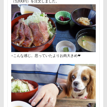
（1200円）を注文しました。
ユウくん
モンブラン
モモちゃん
常磐道
フォトコンテスト
芝桜
苺ちゃん
英国淑女
花闊歩
花菖蒲
花の里
花
芦田愛菜
舎人公園ドッグラン
舎人公園
舌出し
自業自
腕枕
脱出
能登
茂原市
茨城県
胡桃
蛇口
蘭ちゃん
藤田りか子
薔薇
蕨駅
蓼科 茶花茶花
蓮田市
葛飾区
茶太郎くん
↑こんな感じ。思っていたよりお肉大きめ❤
萌華ちゃん
萌ちゃん
菜の花
草津温泉
茶屋
胸の飾り毛
育成
被り物
立山町
米沢牛ステーキレストラン un
節分
筑西市
等
笑顔
立山連峰
空腹
糸満市
移動中
福島県
神社
神奈川県
砺波市
破壊王
肘掛けスタイル
羽咋市
肉菜工房 うしすけ 台場店
肉球ハーネス
肉球
耳掃除嫌い
耳掃除