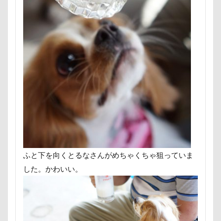
にゃんこ学園
たぷたぷ
ひめはるの里
ぶちゃ
ふーくん
ふわもこスヌード
ふろく
ふゆちゃ
ふくすけくん
ひんやり
ひまわり
ぬいぐるみ
ひとと動物の心理学
ひっぱりっこ
ひきこもり
はなちゃん
はじめまして
ののくん
だいふく
ぶーちゃん（Blendyくん）
ご褒美オヤツ
すけろく
しょーたくん
しまホイ
しずくちゃん
さむお
さくらちゃん
さいたま市
ご褒美
すっとぼけ
ごみ好き
ごちそう
こまざわフルーツファーム
ここちゃん
ここあちゃん
こいずみ動物病院
ふと下を向くとるなさんがめちゃくちゃ狙っていま
せんたろうくん
すばるん卓上カレンダー
せくし～
した。かわいい。
すーぱーひーろー
すももちゃん
すばる父
す
すばる号
すばる兄弟
すばるの家
すばる10才
すばるちゃん
すばる9才
すばる7才
すばる6才