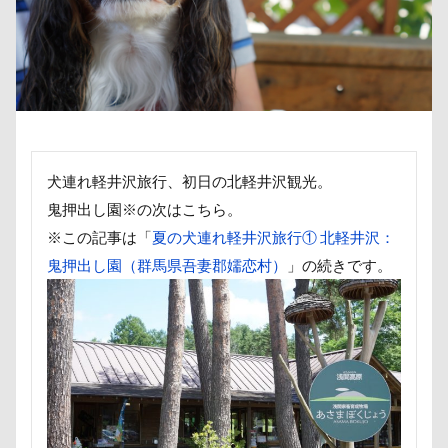
取りあい
博物館
北海道直送
南相馬鹿島SA
千里浜なぎさドライブウェイ
千葉県
千本松牧場
北軽井沢
倶利伽羅峠
保水効果
名刺
三
丘を越えて
世界平和
世界の名犬牧場
不貞寝
上尾市
三陸復興国立公園
三瓶くん
三峯神社
三井アウトレットパーク
万座毛
万が一の備え
犬連れ軽井沢旅行、初日の北軽井沢観光。
ヴィーナスフォート
ヴィンテージ
ワークショップ
鬼押出し園※の次はこちら。
※この記事は「
中島フィールズ
夏の犬連れ軽井沢旅行① 北軽井沢：
中瀬公園
來夢（らいむ）ちゃん
鬼押出し園（群馬県吾妻郡嬬恋村）
」の続きです。
作品レビューコメント
体重
体調不良
佐久穂
似顔絵
似たもの父子
休日の朝
仰向け抱っこ
串カツ田中 北千住店
人形
人をダメにするクッショ
二等辺三角形
二度寝
予定
乳歯
九十九
同胎兄弟
名刺入れ
ワンコ店内OK
富山環水公
寝顔
寝起き
寝相
寝床
寝坊助
富津