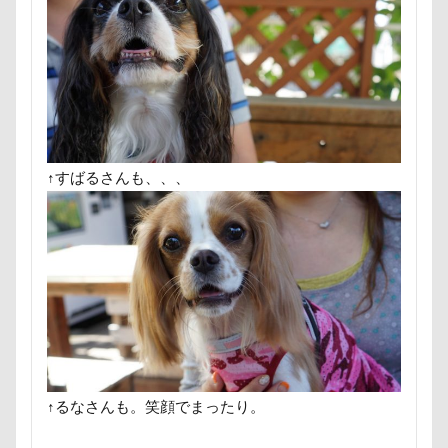
那須ゴンドラ
那須どうぶつ王国
那須とりっくあー
道満ドッグラン
道満ドッグプール
運転手
運
踊り
追いかけっこ
迷子札
近江屋
農家
軽井沢町 南軽井沢
軽井沢町
軽井沢旅行
軽井
車
砂浜
石川県
引っ越し
日向ぼっこ
春三くん
星野エリア
昇降テーブル
旭日丘湖
↑すばるさんも、、、
旧軽井沢森ノ美術館
日高市
日帰り入院
日光
方言
新潟県
新春ハッピースクラッチキャンペーン
文太くん
散歩
撮影会
暑さ対策
最敬礼
梨
梅百花園
梅
桜並木
桜
桃侍くん
柚稀（ゆずき）くん
枕
松本市
月チャーム
東京ビックサイト
東京April
来客
本部町
望くん
服
撮影テクニック
携帯ストラップ
↑るなさんも。笑顔でまったり。
忍者
成田ゆめ牧場
愛車
情報誌
恩納村