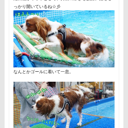
しまホイ
しずくちゃん
さむお
っかり開いているね☆彡
すっとぼけ
ごんたろうくん
ご
こそどろ部
ここちゃん
ここあ
せんたろうくん
すばるん卓上カレン
すばる父
すばる母
すばる棚
すばるなクローゼット
すばるちゃん
すばる4才
すばる3才
すばる2
アゴ
アプリ
アビーちゃん
なんとかゴールに着いて一息。
アニマルオブジェ
アトリエワフ
アミーゴ ワン カフェ
アクリル
アウトドア
アイリスオーヤマ
わん宿うの浜館
アンジェロくん
アート
アーキくん
アンバサダ
アリスちゃん
アンちゃん
アレ