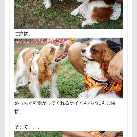
食べ渋り
食べたい
飛行犬
診断メーカー
赤ちゃん
貸し切
誕生日
試着
診察台
越谷
ご挨拶。
視線の先
見返りポーズ
西川口
遊園地
那須ゴンドラ
那須どう
道満ドッグプール
運転手
運転
近江屋
農家のオバチャン
軽井
軽井沢
車
砂浜
石川県
星野エリア
昇降テーブル
旭日
日光浴
曼珠沙華
旅館
方
文楽 東蔵
文太くん
散歩
めっちゃ可愛がってくれるケイくんパパにもご挨
拶。
梅百花園
梅
桜並木
桜
月チャーム
東芝
東京都
そして、、、
木更津
望くん
服
撮影テ