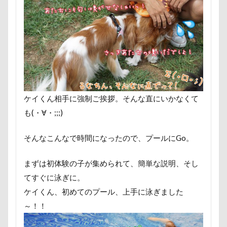
成田ゆめ牧場
愛車
情報誌
心雑音
成田山新勝寺
心配無用
彼岸花
彩湖・道満グリーンパーク
接待係
指輪
抱擁
抱っこ
手編みセーター
手作り石鹸
戦
手作りオヤツ
手作り
扇雀飴本
ケイくん相手に強制ご挨拶。そんな直にいかなくて
模様
短冊に願いごと書いったー
も(・∀・;;;)
犬用ケーキ
犬歯
犬服
犬
犬から訊いた「お留守番のストレスがやわ
そんなこんなで時間になったので、プールにGo。
片足上げ
片平村
爛燈
焼
まずは初体験の子が集められて、簡単な説明、そし
知育玩具
着物
真剣
看板
てすぐに泳ぎに。
玲凰（れおん）くん
異父姉妹
ケイくん、初めてのプール、上手に泳ぎました
琥珀ちゃん
琥太郎くん
現行犯
～！！
沖縄県営平和祈念公園
沖縄県