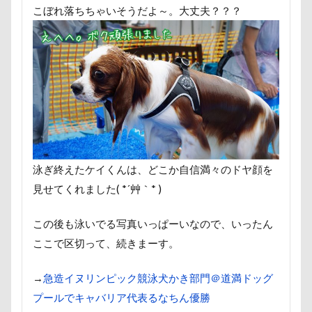
こぼれ落ちちゃいそうだよ～。大丈夫？？？
泳ぎ終えたケイくんは、どこか自信満々のドヤ顔を
見せてくれました( *´艸｀* )
この後も泳いでる写真いっぱーいなので、いったん
ここで区切って、続きまーす。
→
急造イヌリンピック競泳犬かき部門＠道満ドッグ
プールでキャバリア代表るなちん優勝