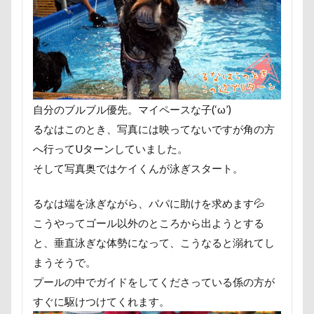
スリング
パスタくん
パヤ毛
パパ実家
パパ大好き
パナソニ
パシフィコ横浜
パウポーズ
バ
バンちゃん
バレンタイン企画
ビートくん
ファーミネーター
自分のブルブル優先。マイペースな子(‘ω’)
ピンバッチ
ピッツェリアオオサキ
るなはこのとき、写真には映ってないですが角の方
ビビくん
ビスケちゃん
ビショ
へ行ってUターンしていました。
ヒマチー
ヒッコリー
ヒゲ
そして写真奥ではケイくんが泳ぎスタート。
ネクスガードスペクトラ
ノートパソ
るなは端を泳ぎながら、パパに助けを求めます💦
ネットワークカメラ
ネットカメラ
こうやってゴール以外のところから出ようとする
ネクスガード スペクトラ
ハイジの里
と、垂直泳ぎな体勢になって、こうなると溺れてし
ニコくん
ナルちゃん
ナナちゃ
まうそうで。
ハイタッチ
バスターミニキューブ
プールの中でガイドをしてくださっている係の方が
ハーネス
ハードル
ハート
すぐに駆けつけてくれます。