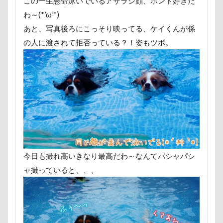
この一生懸命泳いでいるアザラシ顔、ホント好きだ
いちご狩り
お腹パンパン
くち
わ～(*’ω’*)
かりんちゃん
お風呂
お花見散
あと、写真後ろにこっそり映ってる、ケイくんが係
お犬様信仰
お正月写真
お昼寝
の人に渡されて拒否っている？！姿もツボ。
お嬢
お土産
いとこ
いち
W-03 Class10
ViViくん
vivia
TOTO
TOSHIBA
Surface Pro 4
Simplers
SEL35F18
SA
Wanday
いたずらっこ
あおい
あすかちゃん
あごのせ
あくび
【細糸】マリンワッペン付しましまサマー
今日も撮れ高いきなり最高だわ～なんてパシャパシ
Youtube
yogibo
WithDog
ャ撮っていると、、、
フィギュア
ディーンくん
トイ
デニムくん
デックス東京ビーチ
ディナー
ディアーホーン
テレ