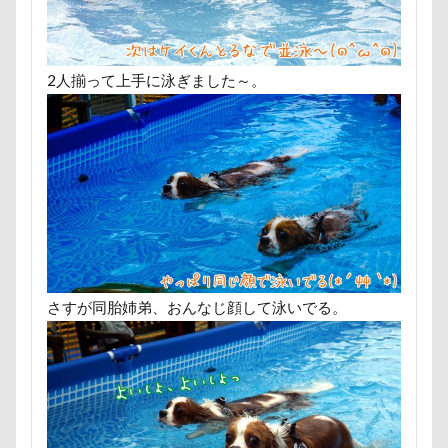
2人揃って上手に泳ぎました～。
さすが同胎姉弟、おんなじ顔して泳いでる。