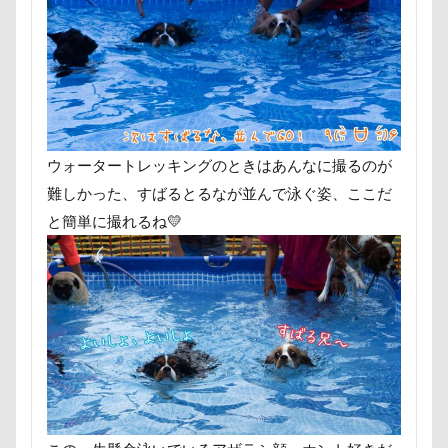
MC-VKS8200
MC-SBU840K. Panaso
M'sふぁくとりー
LUCIAちゃん
FlashAir
PeTeMo
Andycafe
BBQ
awa hour
APO
an
ambient lounge
ALPHA ICON
A
ウォータートレッキングのときはあんなに撮るのが
365カレンダー
24-70f2.8
1位
難しかった、すばるとるなが並んで泳ぐ姿、ここだ
DOG DEPT
FABIA
DQX
と簡単に撮れるね💛
DogCat Cafe＆Shop パウ
DOG DEP
CAFE SORA
DEC
D750
College Logo Parka
Cocoちゃん
PICA秩父
くりりんちゃん
うぶ
おすしちゃん
おしゃべりペット
お参り
うそこメーカー
うしす
いぬPHOTOフェスタ
いぬPHOTO