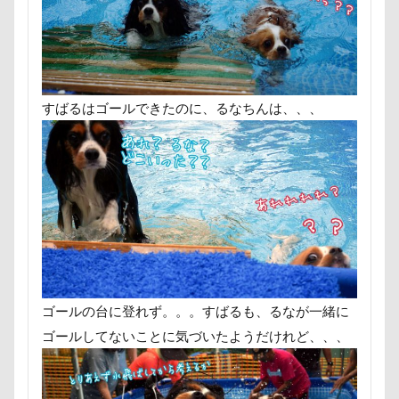
テディベアミュージアム
テディベア
ドッグタイムレース
ドッグランキャ
ドッグプリントロングスリーブTシャツ
ドッグデプト
ドッグダンス
ド
すばるはゴールできたのに、るなちんは、、、
ドッグカフェ
トレーニング
ト
トリックアート
トラクター
ト
ドッグリゾート Woof
タイムプラ
タンポポ
タロタンちゃん
タロ
ソラくん
ソフトクリーム
ソフ
ゼロちゃん
セデッテかしま
ス
チャーム類
ツイテ
チワワ
ゴールの台に登れず。。。すばるも、るなが一緒に
チョコくん
チューリップフェア
ゴールしてないことに気づいたようだけれど、、、
チャーくん
チャリティ撮影会
チップちゃん
チップくん
チッ