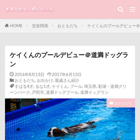
キーワード
HOME
交友関係
おともだち
ケイくんのプールデビュー＠
すばる
るな
犬と子ども
カテゴリー
ケイくんのプールデビュー＠道満ドッグラ
ン
タグ
2016年8月13日
2017年6月13日
おともだち
,
お出かけ
,
親戚さん紹介
100円ショップ
写真パネル
前
すばる4才
,
るな1才
,
ケイくん
,
プール
,
埼玉県
,
彩湖・道満グリ
ーンパーク
,
戸田市
,
道満ドッグプール
,
道満ドッグラン
冷感ジェルマット
写真教室
写
おともだち
八街市
八ヶ岳
入間市
優
加湿器
動物病院
保護犬
叱るの忘れてシャッター切る
叱られ
北海道直送
南相馬鹿島SA
南相