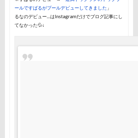
小谷流の里ドギーズアイランド
小芝
ールですばるがプールデビューしてきました
」
夕陽
夏対策
変顔
壁紙
るなのデビュー…はInstagramだけでブログ記事にし
国営武蔵丘陵森林公園
外耳炎
てなかった💦↓
吹き出し皿
君津市
吐いた
天空の遊覧カート
実はすごい
妖怪アンテナ
奇跡体験！アンビリー
天然記念物
大脱出
大福
夢愛ちゃん
ワンコ御節
ワンコ
ホタルちゃん
ホクロ
ペーター
ペロリンチョ
ペロちゃん
ボサ
ペット名刺
ペット同伴可飲食店
ボケ
ボタンちゃん
ペットステージ
マハロちゃん
マテ
マザー牧場
マウントジーンズ那須
マイフリーガ