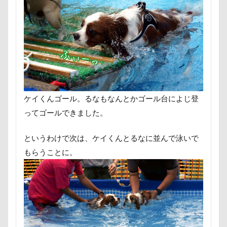
クリスマスディナー
ケイくん
クークチュール
クレオくん
ク
クリスティーナちゃん
クリエイター
クラシックカー
クッションカバー
コードレス掃除機
コタローくん
コメちゃん
コムギくん
コナち
ケイくんゴール。るなもなんとかゴール台によじ登
コソドロ
コスプレ
コジローく
ってゴールできました。
ゲンくん
ケーヨーデイツー
ケ
というわけで次は、ケイくんとるなに並んで泳いで
もらうことに。