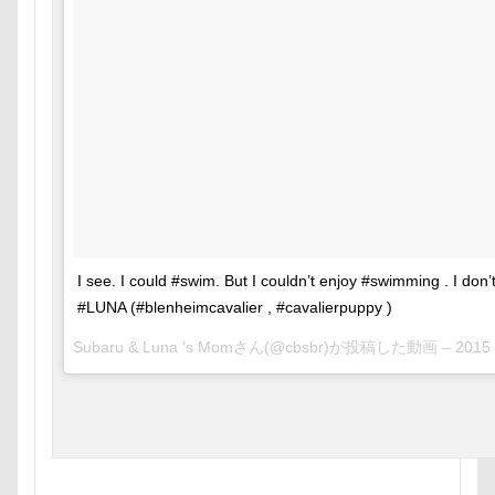
マイクロチップ
マァムちゃん
ポカポカ
ボール
ペットドック
ブルブル
ブリーダー
ブリキ看
フレブル
フレキシリード
フリ
フリスビー
フランソワーズちゃん
フォトフレーム
フォトツアー
ペットカート
ペットのおうち
ベストショット
ヘンリーくん
I see. I could #swim. But I couldn’t enjoy #swimming . I don’t 
プレサーモC-25
プレアデス星団
#LUNA (#blenheimcavalier , #cavalierpuppy )
プライスレス
ププくん
プイネ
Subaru & Luna ‘s Momさん(@cbsbr)が投稿した動画 –
2015 7
ワンコクッキー
ルチアちゃん
ルークくん
ルビーちゃん
ルビ
レオくん
ルイくん
リーフくん
リュウくん
リビング
リディち