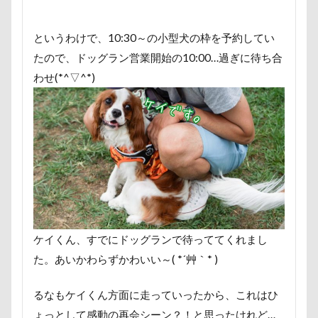
ロマニくん
ワル顔
ワクチン接
ローズガーデン
ローアングル撮影
というわけで、10:30～の小型犬の枠を予約してい
ロックハート城
ロックオン
ロ
たので、ドッグラン営業開始の10:00…過ぎに待ち合
わせ(*^▽^*)
レディくん
レジーナ
リッチェ
モコちゃん
モカちゃん
モカく
メリーゴーラウンド
メイフェアちゃ
ミルクちゃん
ミルキーちゃん
マンスリーフォト
モデル
モナ
ラントくん
ランキング
ラリー
ラッキーちゃん
ライラちゃん
ヨーゼフくん
ヨギボー
ユニオ
ケイくん、すでにドッグランで待っててくれまし
た。あいかわらずかわいい～( *´艸｀* )
モモちゃん
常磐道
店舗限定色
若狭海浜公園
若狭公園
花闊歩
るなもケイくん方面に走っていったから、これはひ
舎人公園ドッグラン
舎人公園
ょっとして感動の再会シーン？！と思ったけれど…