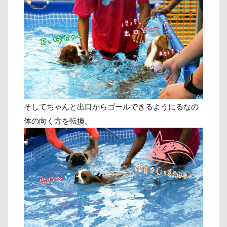
ハイローチェア
ハルニレテラス
ハギーバディース
ハギレ
ハウ
スマホケース
イブ
キャバミー
キャバリアクラブ
キャバリアクッシ
キャバリア
キャディ部
キャバ
ガーデニング
ガラス玉イベント
キャバリアパーティ
キャバリアフェス
そしてちゃんと出口からゴールできるようにるなの
キーホルダー
キュウリ
キャン
体の向く方を転換。
キャミーちゃん
キャバ開き
キ
キャバリア風鈴
キャバリア白書
キャバリア服
キャバリアレスキュー
カメラ
カフェ
クゥ君
ウ
ウブちゃん
ウッドチップ
ウッ
ウォータートレッキング
ウェルカム