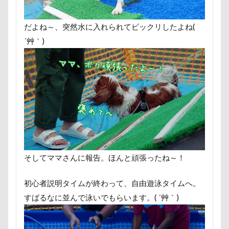
アルジェントくん
アル3才
アル
わんダフルネイチャーヴィレッジ
ほ
だよね～、突然水に入れられてビックリしたよね(
ゆずちゃん
ゆきちゃん
もんじ
´艸｀)
みちのくファーム
まろくん
り
まなちゃん
ますの寿し
まさむ
わんコレ
るなちゃん
わんちゃ
るな祖母
るな父
るな母
るな4才
るな3才
るな2才
ぐんまフラワーパーク
くるみちゃん
JOKER's TOWN
John’s Background 
そしてママさんに報告。ほんと頑張ったね～！
Instagram
HOUDY
KONG
初心者説明タイムが終わって、自由遊泳タイムへ。
HARIO ハリオ ワンプレおやつキット
すばるなに並んで泳いでもらいます。( ´艸｀)
LDソファー
gacco
MTシリーズ
Nicoちゃん
Naluちゃん
M・U 