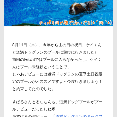
千本松牧場
千ちゃん
北陸
三王山ふれあい公園
丘を越えて
上尾市
三陸復興国立公園
三瓶
万座毛
万が一の備え
七夕
ワンピース
中島フィールズ
中
8月11日（木）、今年から山の日の祝日、ケイくん
作品レビューコメント
体重
体
と道満ドッグランのプールに遊びに行きました♪
休日の朝
仰向け抱っこ
代々木
前回のFetch!ではプールに入らなかったし、ケイく
二足立ち
二等辺三角形
二度寝
んはプール未経験ということで、
同胎兄弟
名刺入れ
ワンコ店内
じゃあデビューには道満ドッグランの夏季土日祝限
寝相
寝床
寝坊助
富津市
定のプールがオススメですよ～今度行きましょう！
富士見町
富士見公園
富士河口
と約束してたのでした。
家宝
小布施ドッグラン
小春ち
すばるさんとるなちんも、道満ドッグプールがプー
川口市
川
嵐山町
嵐山渓
ルデビューだったしね🌟
山北町
山中湖村
山中湖
※すばるのデビュー→「
道満ドッグランのドッグプ