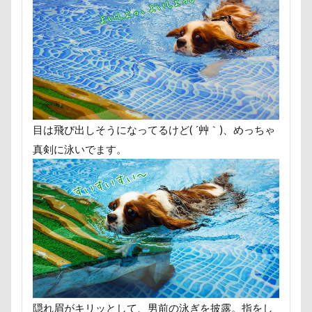
永久歯
水元公園
毛玉
残
横浜港シンボルタワー
横浜港
火事
海岸
滑川市
湯畑
海浜公園
海洋博公園
海ほたる
浅間牧場茶屋
浅間牧場
浅間火
フィラリア症検査
15-Fifteen-
目は飛び出しそうになってるけど( ´艸｀)、めっちゃ
なっちゃん
なすがまま
なかよ
真剣に泳いでます。
ととみちゃん
になちゃん
つも
つつじが岡公園
つくば市
ちょ
にっぽんわくわくキャラバン
にゃん
ふーくん
ふわもこスヌード
ふ
ひまわり
ぬいぐるみ
ひな祭り
はなとしっぽ
はなちゃん
はじ
ぶーちゃん（Blendyくん）
ご褒美オ
隠れ眉がキリッとして、男前の泳ぎを披露。指をし