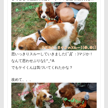
能登
茂原市
茨城県
胡桃
薔薇
蕨駅
蕎麦屋
蕎麦
落とし物
萌華ちゃん
萌ちゃん
胸の飾り毛
育成
被り物
筑西市
等身大ガンダム
笛吹市
秩父
福袋
福島県
神社
肘掛けスタイル
羽咋市
肉菜工
思いっきりスルーしていきました( ﾟДﾟ：)マジか！
耳掃除嫌い
耳掃除
耳
羽
なんて思わせぶりな(;^_^A
置物
絵皿
絵画教室
細工
でもケイくんは気づいてくれたかな？
被毛
石巻市
長野北部旅行
改めて、、、
長野県
長野原町
長瀞屋
銀座ミレージャギャラリー
鈴木福
那須高原SA
飾り毛
鼻
鵜
首里城
館林市
飼い主似