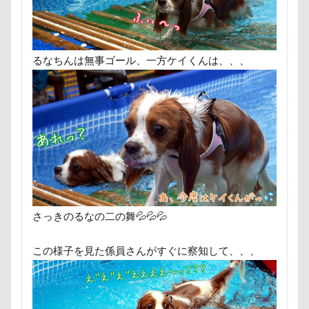
るなちんは無事ゴール、一方ケイくんは、、、
さっきのるなの二の舞💦💦💦
この様子を見た係員さんがすぐに察知して、、、