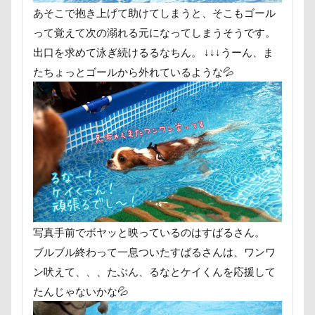
インテリア
インターペット2017
あそこで抱き上げて助けてしまうと、そこもゴール
イルカ
イラスト
エナジーロー
って覚えて次の溺れる元になってしまうそうです。
出口を求めて泳ぎ続けるるなちん。 ↓↓↓うーん、ま
カヌチャベイホテル ＆ ヴィラズ
カ
たちょっとゴールから外れているような💦
オーナメント
オーダーメイド
オムライス
オブジェ
オフ会
エヴァちゃん
エンドレス
クゥ
シマホ
シフォンちゃん
シェン
サンタパレード
サンタ
サンキ
サラサラ
サマーニット
サマー
ササミジャーキー
シャンプー
写真手前でボヤッと映っているのはすばるさん。
ステッカー
スツール
スターバ
ブルブル終わって一息ついたすばるさんは、ワンワ
ジョンソンタウン
ジョンくん
ン吠えて、、、たぶん、るなとケイくんを応援して
ジャックくん
ジグソーパズル
たんじゃないかな💦
シルエット
ショートケーキ
ゴ