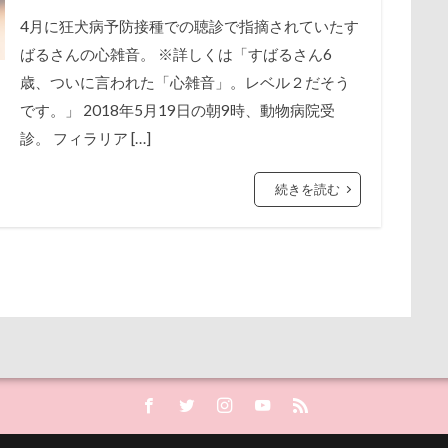
犬歯
犬服
犬旅本
犬もダメにするクッション
犬と泊
展望台
屋内ドッグラン
居酒屋
小谷流の里ドギーズアイラン
4月に狂犬病予防接種での聴診で指摘されていたす
から訊いた「お留守番のストレスがやわらぐ」CDブック
特集
特
ばるさんの心雑音。 ※詳しくは「すばるさん6
宮城県
室内遊び
名前の由来
土手
夕陽
夏対策
牛乳屋
片足上げ
片平村
爛燈
焼肉
獣医
歳、ついに言われた「心雑音」。レベル２だそう
埼玉県
地震
土田トレーナー
国営武蔵丘陵森林公園
HCカード
療法食
知育玩具
着物
真剣
看板犬
です。」 2018年5月19日の朝9時、動物病院受
の湖畔公園
困惑顔
噛み噛み
哀愁
吾妻郡
吹き出
白い泡
疲れた
玲凰（れおん）くん
異父姉妹
異
診。 フィラリア […]
護市
夕食
多頭飼い記念日
室内トレーニング
天空の遊
甚平
甘エビ
琥龍くん
琥珀ちゃん
琥太郎くん
現
宝登山
宇宙犬スヌード
宇宙兄弟
子犬のワルツ
嬬恋
続きを読む
火焼肉 船渡
模様替え
毛呂山町
沖縄県営平和祈念公園
奇跡体験！アンビリーバボー
太閤山ランド
天狗山プレイラン
沖縄サンプラザホテル
決定的瞬間
江東区
永久歯
水元
大脱出
大福
大物説
大満足
大島屋
大宮区
桜
歯磨き
歩道橋
次郎くん
樹脂粘土
横浜港シン
愛ちゃん
ワンコ御節
ワンコプレート
年賀状
ペロペロ
浜市
横浜ペット博
横浜
沖縄美ら海水族館
泡
火
ホタルイカ
ホタルちゃん
ホクロ
ペーターくん
畑
温泉プール
温泉
涼感バーセア
浸透印
海風
ランシェ草津
ペンション
ペロリンチョ
ペロちゃん
ボ
海ほたる
洗濯物
海の幸
海ちゃん
海
浅間高原
ペディ(PEDI)
ペット用バスタブ
ペット名刺
ペット同伴
浅間火山博物館
浅間大滝
流山市
津幡町
フォトスタン
ペットボトル
ペットプロフ
ペットパラダイス
ボケ
ボ
査
15-Fifteen-
となりのトトロ
なんちゃってキャンパー
tstages）
マウントジーンズ
マミーちゃん
ママ実家