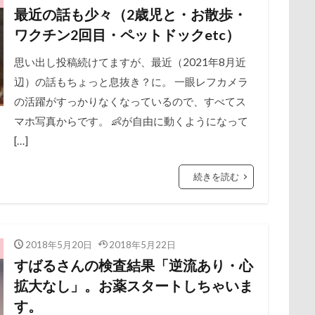
公園
旧軽井沢森ノ美術館
日高市
日帰り入院
日光浴
最近の話も少々（2歳児と・お散歩・
保水効果
名刺
三王山ふれあい公園
丘を越えて
世界
新潟県
新春ハッピースクラッチキャンペーン
斑尾高原
ワクチン2回目・ペットドックetc）
不貞寝
下野市
上越市
上尾市
三陸復興国立公園
散歩
撮影会
暑さ対策
最敬礼
撮影スポット
板橋
中年サラリーマン
思い出し投稿続けてますが、最近（2021年8月近
三井アウトレットパーク
万座毛
万が一の
梅
桜並木
桜
桃侍くん
栃木県
柚稀（ゆずき）く
辺）の話もちょっと息抜き？に。 一眼レフカメラ
ィーナスフォート
ヴィンテージ
ワークショップ
ワンピース
チャーム
東芝
東京都
東京ビックサイト
東京April
の活躍がすっかりなくなっているので、すべてス
中瀬公園
來夢（らいむ）ちゃん
代々木公園ドッグラン
木更津
望くん
服
撮影テクニック
携帯ストラップ
マホ写真からです。 👶が自由に動くようになって
メント
体重
体調不良
佐久穂町
似顔絵師なつき
リブ
忍者
成田ゆめ牧場
愛車
情報誌
恩納村
[…]
休日の朝
仰向け抱っこ
代々木公園
串カツ田中 北千住店
怒らない
忘年会
心雑音
成田山新勝寺
心配無用
クッション
二足立ち
二等辺三角形
二度寝
予定
続きを読む
心大朗くん
微速度撮影
御用
彼岸花
彩湖・道満グリ
乗鞍高原
主張
同胎兄弟
名刺入れ
ワンコ店内OK
山
成田市
掻き掻き
手編み
接触冷感
接待係
射水市
寝顔
寝起き
寝相
寝床
寝坊助
富
抱きクッション
抜け毛取りクリーナー
抜け毛
手編みセータ
布施町
富山市
富士見高原
富士見町
富士見公園
2018年5月20日
2018年5月22日
作りスヌード
手作りゴハン
手作りケーキ
手作りオヤツ
すばるさんの検査結果「逆流あり・心
ド
富士吉田市
富士すばるランド
家宝
小布施ドッグラ
所沢航空記念公園
所沢市
房総
戸田市
椿
模様
拡大なし」。お薬スタートしちゃいま
ン
山梨県
巾着田
川越市
川口市
川
嵐山町
書いったー
犬の系統図
猫
独身貴族
狂犬病予防接種
す。
岳くん
岩畳
山梨市
小松菜
山北町
山中湖村