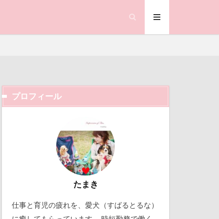
鐘
ランサム
鰻
顔遊び
飯能市
ゃん
誕生日
試着
プロフィール
視線の先
ック天国
那須旅行
動物殺処分ゼロ
市
働くおじさん
踊り
吉野家
軽井沢町
取り込み中
たまき
越し
仕事と育児の疲れを、愛犬（すばるとるな）
北軽井沢
に癒してもらっています。 時短勤務で働く