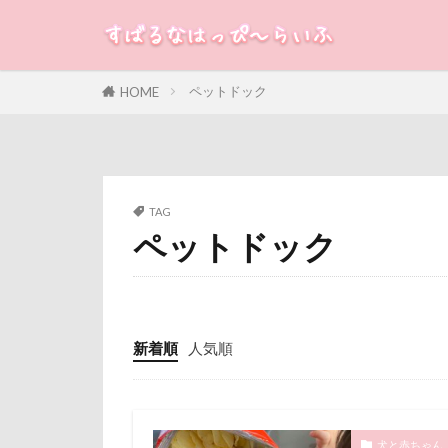
長野県
長
銀行印
銀
静電気
顔
すばる
るな
犬
ペットドック
HOME
魚止めの滝
カテゴリー
飯山市
食
願い事メーカー
貸し切り温泉
タグ
TAG
診察台
越
ペットドック
100円ショップ
見返りポーズ
冷蔵庫
冷
遊園地
那
八重桜
八
道満ドッグラン
傘
健康チ
新着順
人気順
追いかけっこ
叱れない
軽井沢旅行
取りあい
日向ぼっこ
千里浜なぎさド
犬と赤ちゃん