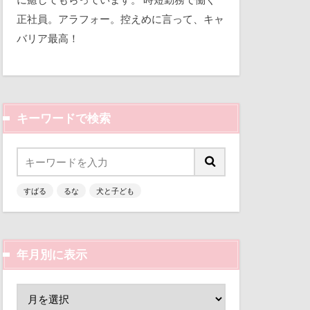
曼珠沙華
平和
正社員。アラフォー。控えめに言って、キャ
文楽 東蔵
バリア最高！
三瓶くん
区
梨
備え
七夕
ん
枕
来客
本部町
キーワードで検索
似顔絵
怪獣
怖い
人形
心配
乳歯
ーンパーク
すばる
るな
犬と子ども
富山環水公園
指輪
抱擁
津市
富山県
ー
手作り石鹸
富士河口湖町
手作り
年月別に表示
ン
小春ちゃん
嵐山渓谷
犬用御節
山中湖