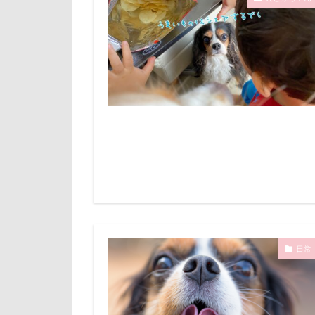
旭日丘湖畔緑地
倶利伽羅峠
旅館
方言
世界の名犬牧場
文太くん
三峯神社
梅百花園
一発芸
ヴ
松本市
月
中島フィールズ
未来ちゃん
作品レビューコ
極上牛のスペア
似たもの父子
怒られる5秒前
人をダメにする
心臓病の薬
九十九里浜
弱点
成田
小太郎くん
抱っこ紐
富山湾
小
戦利品
手
日常
富士急ハイラン
扇雀飴本舗
室内遊びレッス
短冊に願いごと
島忠ホームズ