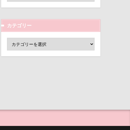
まれる宿
ド
小芝風花
等席
変顔
壁紙
王様風
カテゴリー
外耳炎
目黒区
皮膚
し皿
君津市
母兄弟
男前
覧カート
行犯逮捕
村
沖縄県
ド
夢の島
公園
毛玉
大宮公園
ボルタワー
事
海岸
ペンダント
海浜公園
サボサ
浅間牧場茶屋
可飲食店
ド
タンちゃん
なんちゃって
マハロちゃん