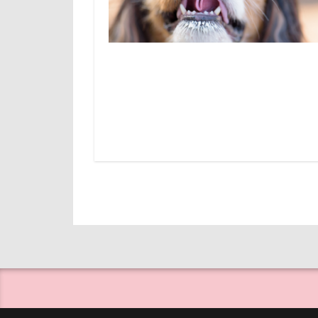
犬用ケーキ
山下公園
玉ボケ
犬
小矢部市
牛革鑑札入れ
壁
増税前
無線LAN搭載SD
国営みちのく杜
百均
白目
吐いた
名
生地海岸
実はすごい
焼き芋
炭
妖怪アンテナ
沖縄旅行
天然記念物
残像
河津
大和町
夢
横浜港
横
ホームセンター
滑川市
湯
ペンション・ブ
海洋博公園
ペニーレイン
浅間牧場
ペット可
フィラリア症検
ペットステージ（Pe