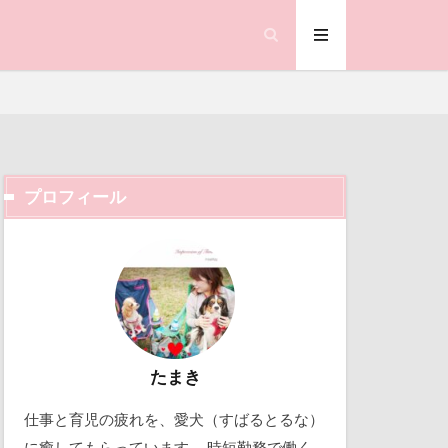
めはるの里
ゆちゃん
り
はなちゃん
ndyくん）
しずくちゃん
プロフィール
ぼけ
が好き
ック天国
すばる0才
動物殺処分ゼロ
ーろー
働くおじさん
すばるの家
吉野家
すばる6才
取り込み中
たまき
ほうとう
仕事と育児の疲れを、愛犬（すばるとるな）
ュニケーター
北軽井沢
に癒してもらっています。 時短勤務で働く