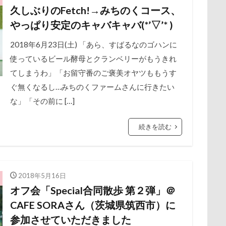
プ
アニマルオブジェ
アトリエワフ
アトリエイマージュ
久しぶりのFetch!→みちのくコース、
保水効果
名刺
三王山ふれあい公園
丘を越えて
世界
ルダー
アミーゴ ワン カフェ
アクリル
アクセサリー
ア
やっぱり安定のキャバキャバ(*’▽’* )
不貞寝
下野市
上越市
上尾市
三陸復興国立公園
アウトレット
アウトドア
アイリスオーヤマ
アイムス
中年サラリーマン
2018年6月23日(土) 「あら、すばるなのゴハンに
三井アウトレットパーク
万座毛
万が一の
アメリカンコッカー
わん宿うの浜館
アンジェロくん
イチ
使っているビール酵母とクランベリーがもうきれ
ィーナスフォート
ヴィンテージ
ワークショップ
ワンピース
ョップ
アールくん
アート
アーキくん
アンバサダー
てしまうわ」「お留守番のご褒美オヤツももうす
中瀬公園
來夢（らいむ）ちゃん
代々木公園ドッグラン
アンジェリーナちゃん
アリスちゃん
アンちゃん
アレ
ぐ無くなるし…みちのくファームさんに行きたい
メント
体重
体調不良
佐久穂町
似顔絵師なつき
な」「その前に […]
アルファアイコン
アルトくん
アルジェントくん
アル3才
休日の朝
仰向け抱っこ
代々木公園
串カツ田中 北千住店
ル0
アイちゃん
わんダフルネイチャーヴィレッジ
ほうとう
クッション
二足立ち
二等辺三角形
二度寝
予定
続きを読む
よくばり
よきにはからえ
ゆずちゃん
ゆきちゃん
も
乗鞍高原
主張
同胎兄弟
名刺入れ
ワンコ店内OK
もってこい
めいちゃん
みちのくファーム
まろくん
射水市
寝顔
寝起き
寝相
寝床
寝坊助
富
まるで敷物
まるくん
まめちゃん
まなちゃん
ます
布施町
富山市
富士見高原
富士見町
富士見公園
2018年5月16日
まいたけちゃん
ぽーくん
よもぎくん
りえちゃん
オフ会「Special合同散歩 第２弾」＠
ド
富士吉田市
富士すばるランド
家宝
小布施ドッグラ
わんちゃんの広場
ろう人形
ろいくん
れんちゃん
る
CAFE SORAさん（茨城県筑西市）に
ン
山梨県
巾着田
川越市
川口市
川
嵐山町
るな父
るな母
るな先生
るな7才
りかちゃん
るな
参加させていただきました
岳くん
岩畳
山梨市
小松菜
山北町
山中湖村