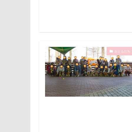
Bright.D
C
マテ
マザ
DOGRUN+CAFE 
マイフリーガー
DOG DEPT GA
マァムちゃん
D750
CO
ペットドック
Cocoくん
ブリーダー
うぶちゃん
おともだち
フレキシリード
おしゃべりペッ
フランソワーズ
うそこメーカー
フォトフレーム
いぬPHOTOフ
ペットカート
いちご狩り
ベランダ
かりんちゃん
プレゼント
お犬様信仰
プリシアちゃん
お客様
お
マリーちゃん
SUBARU
W
レイクウッズガ