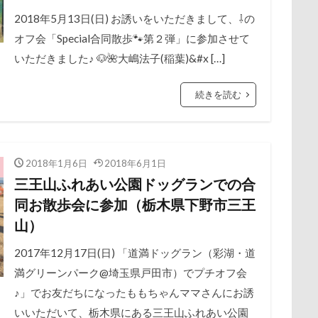
な3才
るな2才
るな1才
るな0才
るな
りょうく
展望台
屋内ドッグラン
居酒屋
小谷流の里ドギーズアイラン
2018年5月13日(日) お誘いをいただきまして、⇩の
パーク
くるみちゃん
イヌクロ夏祭り
HUGGY BUDDY'S
オフ会「Special合同散歩🐾第２弾」に参加させて
宮城県
室内遊び
名前の由来
土手
夕陽
夏対策
OKER's TOWN
John’s Background Switcher
jmooc
iPhone
いただきました♪ 🐶🌺大嶋法子(稲葉)&#x […]
埼玉県
地震
土田トレーナー
国営武蔵丘陵森林公園
Instagram
HOUDY
KONG
HondaCars
HOLIDAY C
の湖畔公園
困惑顔
噛み噛み
哀愁
吾妻郡
吹き出
続きを読む
ANA
Hi Meg
HARIO ハリオ ワンプレおやつキット
HARE
護市
夕食
多頭飼い記念日
室内トレーニング
天空の遊
GW
Konaちゃん
LDソファー
gacco
MTシリーズ
宝登山
宇宙犬スヌード
宇宙兄弟
子犬のワルツ
嬬恋
OASIS
Noaちゃん
Nikon
Nicoちゃん
Naluちゃん
奇跡体験！アンビリーバボー
太閤山ランド
天狗山プレイラン
2018年1月6日
2018年6月1日
My Talking Pet
MOON STAR石鹸
LEVORG
MC-VKS8
大脱出
大福
大物説
大満足
大島屋
大宮区
三王山ふれあい公園ドッグランでの合
nasonic
mayhanaさん
Marque Blanc
MANDARINE BROTH
愛ちゃん
ワンコ御節
ワンコプレート
年賀状
ペロペロ
同お散歩会に参加（栃木県下野市三王
ー
LUCIAちゃん
LIPPLE LASER
LINEスタンプ
LIMONE
ホタルイカ
ホタルちゃん
ホクロ
ペーターくん
山）
eTeMo
Andycafe
Bonitoくん
Bleu Bleuet
BLENHEIM
ランシェ草津
ペンション
ペロリンチョ
ペロちゃん
ボ
2017年12月17日(日) 「道満ドッグラン（彩湖・道
け
BBQ
awa hour
APO
annちゃん
Anelaくん
ペディ(PEDI)
ペット用バスタブ
ペット名刺
ペット同伴
満グリーンパーク@埼玉県戸田市）でプチオフ会
ambient lounge
ALPHA ICON
AirBuggy for Dog
ペットボトル
ペットプロフ
ペットパラダイス
ボケ
ボ
♪」でお友だちになったももちゃんママさんにお誘
（エアバルーン）
4コマ漫画
365カレンダー
24-70f2.8
1
tstages）
いいただいて、栃木県にある三王山ふれあい公園
マウントジーンズ
マミーちゃん
ママ実家