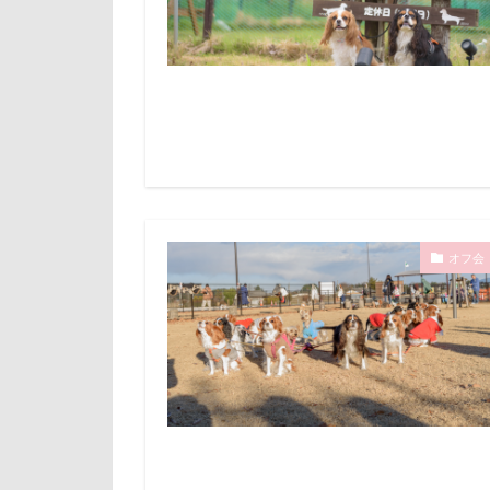
るな4才
る
山下公園
ぐんまフラワー
小矢部市
JOYくん
J
壁
増税前
INU-CLOSET
国営みちのく杜
HIWAHIWA OH
吐いた
名
g​e​l​a​t​o​ ​p​i​q​u​e​
実はすごい
PENNY LANE
妖怪アンテナ
M・U SPORTS
オフ会
天然記念物
MC-SBU840K. Pa
大和町
夢
M'sふぁくとり
ホームセンター
FlashAir
P
ペンション・ブ
BISTRO うしす
ペニーレイン
BUBBLEBOO
ペット可
Air Balloon
ペットステージ（Pe