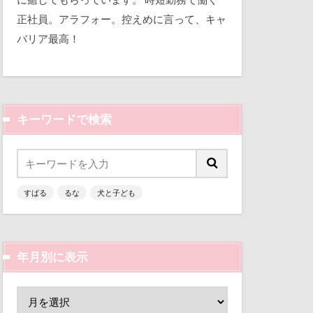
アジリティ
平和
正社員。アラフォー。控えめに言って、キャ
クアライン
バリア最高！
三瓶くん
アイス
備え
七夕
ゴ
イケメン
アンディくん
ルギー
キーワードで検索
似顔絵
アル2才
人形
 富士の茶屋
乳歯
んじゃくん
すばる
るな
犬と子ども
富山環水公園
りあん君
津市
富山県
の寿し
富士河口湖町
わんコレ
年月別に表示
ン
小春ちゃん
るちゃん
嵐山渓谷
6才
るな5才
山中湖