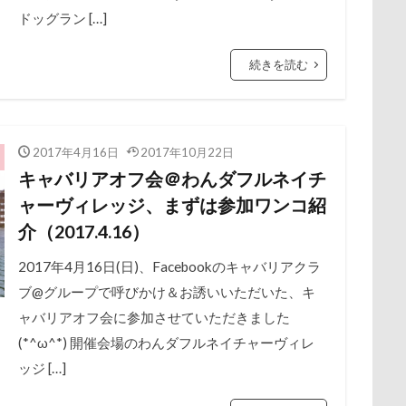
afe Marcus
festaくん
DOG DEPT
FABIA
DQX
ドッグラン […]
ー牧場
マサラちゃん
マグノリア棟
マグカップ
マウン
FETCH!
Doggy Box
DOGdog展
DOGDEPT
DogCat
ド
ボート
マイクロビーズクッション
マイクロバブル
続きを読む
RDEN 軽井沢
DOG DEPT GARDEN HOTEL軽井沢
DELL
CAF
ポテチくん
ポチくん
ポストカード
ポケモンGO
ポ
ROCO
COOLxCOOLplus
Compet milimili
College Logo Park
ペットショップ
マリンちゃん
フルーツトマト狩り
ブル
cocoroちゃん
Caffarel
PET-IDタグ
PICA秩父
くりりん
ブリキ看板
ブランチ
ブラッシング
ブラタン
フワフ
2017年4月16日
2017年10月22日
おもてなし係
おもてなし
おもちゃ
おちゃし。
おす
フリーマーケット
ブレスレット
フリーステッチ free stitch
キャバリアオフ会＠わんダフルネイチ
ト
おしか御番所公園
おかみさん
え～っと？
うちの子
ちゃん
フランソワーズくん
フランちゃん
フセ
フクロ
ャーヴィレッジ、まずは参加ワンコ紹
うしすけ
うさぎちゃん
いろりくん
いびき
いぬ
フォトツアー
ブレアちゃん
ブレンハイム
ペットグラ
介（2017.4.16）
ェスタ
いぬPHOTOピックアップ
いぬPHOTO
お兄ちゃん記
ペットのおうち
ペットと泊まる陽だまり
ベンくん
ベラ
2017年4月16日(日)、Facebookのキャバリアクラ
お腹パンパン
くちたぷ
くぅちゃん
ぎょんたくん
き
ベストショット
ヘンリーくん
ヘソ天
プーラニアン
ブ
ブ@グループで呼びかけ＆お誘いいただいた、キ
お風呂
お花見散歩
お花見
お花スヌード
お留守番
プレサーモC-25
プレアデス星団
プルバックハトカー
プリ
ャバリアオフ会に参加させていただきました
お正月写真
お昼寝
お散歩バッグ
お散歩
お手入れグ
プライスレス
ププくん
プイネちゃん
ブロンズ像
(*^ω^*) 開催会場のわんダフルネイチャーヴィレ
嬢
お土産
いとこ
いちごちゃん
PRIMELAND ドッ
ッジ […]
ワンコクッキー
ルチアちゃん
レインコート
-03 Class10
ViViくん
vivianちゃん
VANちゃん
Tシ
ーデンひめはるの里
レイちゃん
ルークくん
ルビーちゃん