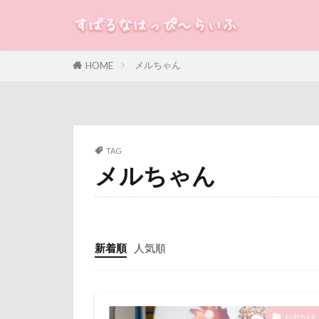
ちくわちゃん
ぶちゃいく
すばる
るな
犬
ふなっしー
メルちゃん
HOME
ひとと動物の心
カテゴリー
はじめまして
ご褒美オヤツ
さむおくん
タグ
TAG
ごんたろうくん
メルちゃん
100円ショップ
こそどろ部
冷蔵庫
冷
せんたろうくん
八重桜
八
すももちゃん
傘
健康チ
新着順
人気順
すばる10才
叱れない
すばる5才
取りあい
くんくんゲーム
千里浜なぎさド
お出かけ