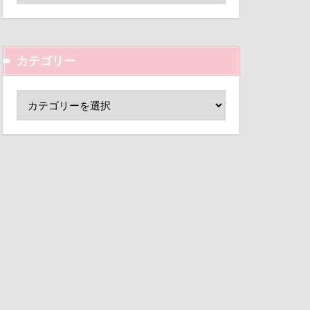
ん
りっくん
ド
小芝風花
Kapua
変顔
壁紙
INUQLO-Z
カテゴリー
外耳炎
OFFEE
し皿
君津市
HappyBirthday
覧カート
PET BOX
村
ド
夢の島
200
大宮公園
ERS
ちゃん
Grandir
ペンダント
眞理
サボサ
Amigoちゃん
可飲食店
タンちゃん
位
1500日
マハロちゃん