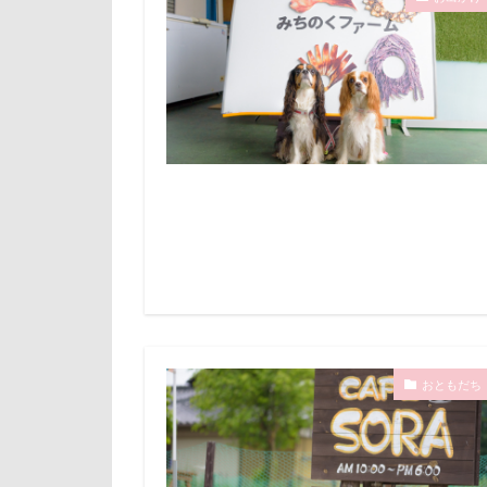
アニマルキャッ
倶利伽羅峠
アクリルキーホ
世界の名犬牧場
アキラくん
三峯神社
アポロくん
一発芸
ヴ
イオンペットシ
中島フィールズ
アンジーちゃん
作品レビューコ
アルマくん
似たもの父子
アル0才
ア
人をダメにする
まんじゅう
九十九里浜
ももちゃん
小太郎くん
まるるちゃん
富山湾
小
おともだち
まさむねくん
富士急ハイラン
るなちゃん
室内遊びレッス
るな祖母
島忠ホームズ