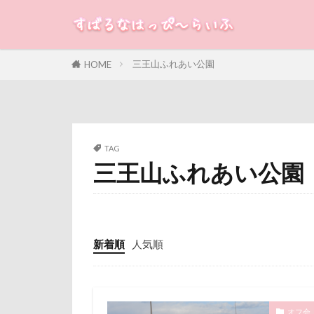
米沢牛ステーキレ
立山連峰
すばる
るな
犬
神奈川県
三王山ふれあい公園
HOME
カテゴリー
肉菜工房 うしす
耳
羽鳥湖
絵画教室
タグ
TAG
石巻市
長
三王山ふれあい公園
100円ショップ
長野県
長
冷蔵庫
冷
銀行印
銀
八重桜
八
静電気
顔
傘
健康チ
魚止めの滝
新着順
人気順
叱れない
飯山市
食
取りあい
願い事メーカー
千里浜なぎさド
貸し切り温泉
オフ会