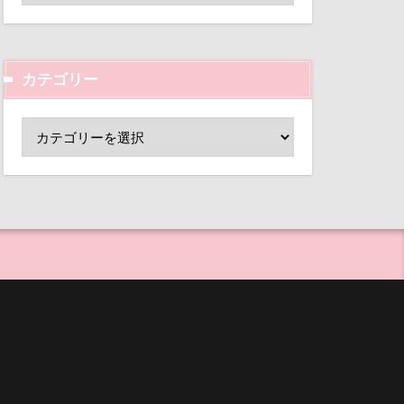
ド
小芝風花
心配
変顔
壁紙
ーンパーク
カテゴリー
外耳炎
指輪
抱擁
し皿
君津市
ー
手作り石鹸
覧カート
手作り
村
ド
夢の島
犬用御節
大宮公園
まれる宿
等席
ペンダント
王様風
サボサ
目黒区
皮膚
可飲食店
母兄弟
男前
タンちゃん
行犯逮捕
マハロちゃん
沖縄県