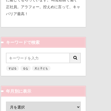
平和
視線の先
正社員。アラフォー。控えめに言って、キャ
バリア最高！
三瓶くん
那須旅行
備え
七夕
市
踊り
軽井沢町
キーワードで検索
似顔絵
越し
人形
乳歯
曼珠沙華
すばる
るな
犬と子ども
富山環水公園
文楽 東蔵
津市
富山県
区
梨
富士河口湖町
ん
枕
年月別に表示
ン
小春ちゃん
来客
本部町
嵐山渓谷
山中湖
怪獣
怖い