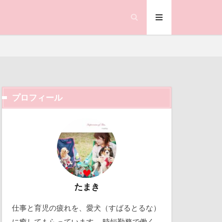
笑顔
県
神社
羽咋市
い
耳掃除
置物
絵皿
査
被毛
プロフィール
合写真
階段
ック天国
鐘
動物殺処分ゼロ
ランサム
働くおじさん
鰻
吉野家
顔遊び
飯能市
取り込み中
たまき
ゃん
仕事と育児の疲れを、愛犬（すばるとるな）
北軽井沢
誕生日
試着
に癒してもらっています。 時短勤務で働く