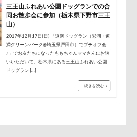
三王山ふれあい公園ドッグランでの合
保水効果
名刺
三王山ふれあい公園
丘を越えて
世界
谷市
記念日
観覧車
親戚探し
親ばかフィルター
同お散歩会に参加（栃木県下野市三王
不貞寝
下野市
上越市
上尾市
三陸復興国立公園
西川口駅
西丹沢
西の河原公園
赤壁
足立区
山）
中年サラリーマン
三井アウトレットパーク
万座毛
万が一の
須ゴンドラ
那須どうぶつ王国
那須とりっくあーとぴあ
那覇
2017年12月17日(日) 「道満ドッグラン（彩湖・道
ィーナスフォート
ヴィンテージ
ワークショップ
ワンピース
道満ドッグプール
運転手
運転席
運転
遊んで
満グリーンパーク@埼玉県戸田市）でプチオフ会
中瀬公園
來夢（らいむ）ちゃん
代々木公園ドッグラン
迷子札
近江屋
農家のオバチャン
軽井沢町 南軽井沢
♪」でお友だちになったももちゃんママさんにお誘
メント
体重
体調不良
佐久穂町
似顔絵師なつき
軽井沢タリアセン
軽井沢
車
砂浜
石川県
引っ
いいただいて、栃木県にある三王山ふれあい公園
休日の朝
仰向け抱っこ
代々木公園
串カツ田中 北千住店
時計
春日部市
春三くん
星野エリア
昇降テーブル
ドッグラン […]
クッション
二足立ち
二等辺三角形
二度寝
予定
公園
旧軽井沢森ノ美術館
日高市
日帰り入院
日光浴
乗鞍高原
主張
同胎兄弟
名刺入れ
ワンコ店内OK
続きを読む
新潟県
新春ハッピースクラッチキャンペーン
斑尾高原
射水市
寝顔
寝起き
寝相
寝床
寝坊助
富
散歩
撮影会
暑さ対策
最敬礼
撮影スポット
板橋
布施町
富山市
富士見高原
富士見町
富士見公園
梅
桜並木
桜
桃侍くん
栃木県
柚稀（ゆずき）く
ド
富士吉田市
富士すばるランド
家宝
小布施ドッグラ
チャーム
東芝
東京都
東京ビックサイト
東京April
ン
山梨県
巾着田
川越市
川口市
川
嵐山町
木更津
望くん
服
撮影テクニック
携帯ストラップ
岳くん
岩畳
山梨市
小松菜
山北町
山中湖村
リブ
忍者
成田ゆめ牧場
愛車
情報誌
恩納村