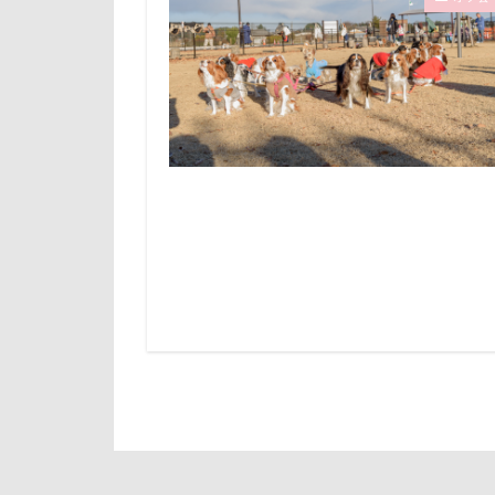
倶利伽羅峠
診察台
越
世界の名犬牧場
見返りポーズ
三峯神社
遊園地
那
一発芸
ヴ
道満ドッグラン
中島フィールズ
追いかけっこ
作品レビューコ
軽井沢旅行
似たもの父子
日向ぼっこ
人をダメにする
旭日丘湖畔緑地
九十九里浜
旅館
方言
小太郎くん
文太くん
富山湾
小
梅百花園
富士急ハイラン
松本市
月
室内遊びレッス
未来ちゃん
島忠ホームズ
極上牛のスペア