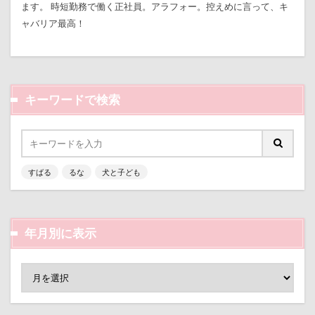
ます。 時短勤務で働く正社員。アラフォー。控えめに言って、キ
七夕
一発芸
ヴィーナスフォート
ラランくん
ララちゃん
ラディちゃん
ャバリア最高！
ヴィンテージ
ワークショップ
ワンピース
ラテくん
ラッキーちゃん
ライラちゃん
中島フィールズ
中瀬公園
モネちゃん
ライムちゃん
ライムくん
來夢（らいむ）ちゃん
代々木公園ドッグラン
ライクくん
ヨーゼフくん
ヨギボー
キーワードで検索
作品レビューコメント
体重
体調不良
ユニオンジャックポロ
ユニオンジャック
佐久穂町
似顔絵師なつき
似顔絵
ユウくん
モンブラン
モモちゃん
常磐道
似たもの父子
休日の朝
仰向け抱っこ
店舗限定色
フォトコンテスト
芝桜
代々木公園
串カツ田中 北千住店
人形
苺ちゃん
英国淑女
若狭海浜公園
すばる
るな
犬と子ども
人をダメにするクッション
二足立ち
若狭公園
花闊歩
花菖蒲
花の里
花
二等辺三角形
二度寝
予定
乳歯
芦田愛菜
舐め舐め
茂来山
年月別に表示
九十九里浜
乗鞍高原
主張
同胎兄弟
舎人公園ドッグラン
舎人公園
舌出し
名刺入れ
ワンコ店内OK
富山環水公園
自業自得
臨港パーク
腸閉塞
腕枕
小太郎くん
射水市
寝顔
寝起き
脱出
能登
茂原市
茨城県
寝相
寝床
寝坊助
富津市
富山県
胡桃ちゃん
葵央（あお）くん
蛇口