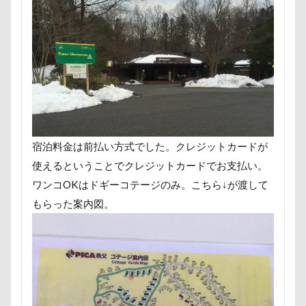
国営みちのく杜の湖畔公園
困惑顔
噛み噛み
哀愁
吾妻郡
吹き出し皿
君津市
吐いた
名護市
夕食
多頭飼い記念日
室内トレーニング
天空の遊覧カート
実はすごい
宝登山
宇宙犬スヌード
宇宙兄弟
子犬のワルツ
嬬恋村
妖怪アンテナ
奇跡体験！アンビリーバボー
宿泊料金は前払い方式でした。クレジットカードが
太閤山ランド
天狗山プレイランド
夢の島
使えるということでクレジットカードでお支払い。
天然記念物
大脱出
大福
大物説
ワンコOKはドギーコテージのみ。こちら↓が渡して
もらった案内図。
大満足
大島屋
大宮区
大宮公園
大和町
夢愛ちゃん
ワンコ御節
ワンコプレート
年賀状
ペロペロ
ホームセンター
ホタルイカ
ホタルちゃん
ホクロ
ペーターくん
ペンダント