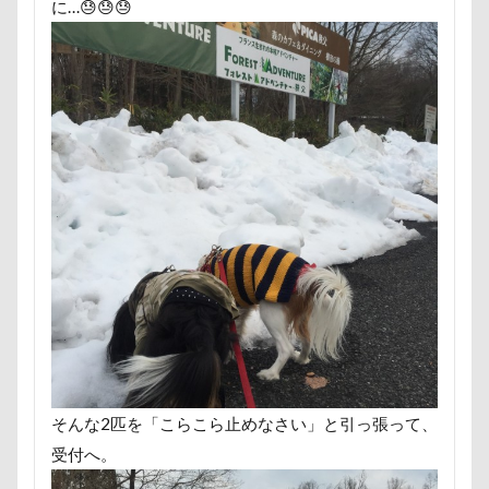
に…😓😓😓
富山湾
小布施町
富山市
富士見高原
富士見町
富士見公園
富士河口湖町
富士急ハイランド
富士吉田市
富士すばるランド
家宝
小布施ドッグラン
小春ちゃん
室内遊びレッスン
山梨県
巾着田
川越市
川口市
川
嵐山町
嵐山渓谷
島忠ホームズ
岳くん
岩畳
山梨市
小松菜
山北町
山中湖村
山中湖
山下公園
展望台
屋内ドッグラン
居酒屋
小谷流の里ドギーズアイランド
小芝風花
小矢部市
宮城県
室内遊び
名前の由来
土手
夕陽
夏対策
変顔
そんな2匹を「こらこら止めなさい」と引っ張って、
壁紙
壁
増税前
埼玉県
地震
受付へ。
土田トレーナー
国営武蔵丘陵森林公園
外耳炎