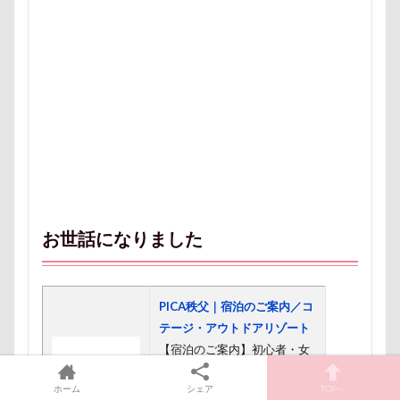
ヒマラヤチーズ
ヒマチー
ヒッコリー
ヒゲ
パールちゃん
バルコニー用タイル
バスローブ
ドライブ
ネクスガードスペクトラ
ノートパソコン
ノキアちゃん
ノエルちゃん
ノアちゃん
ネットワークカメラ
ネットカメラ
ネコ大好き
ネクタイピン
ネクタイ
ネクスガード スペクトラ
ハイジの里
ニュートロ ナチュラルチョイス
ニット
ニコちゃん
ニコくん
ナルちゃん
お世話になりました
ナナちゃん
ナツメちゃん
ナッキーくん
ナイトくん
ハイジちゃん
ハイタッチ
PICA秩父｜宿泊のご案内／コ
バスターミニキューブ
ハンコ
テージ・アウトドアリゾート
バスタブキャバリア
バウンサー
バイ貝
【宿泊のご案内】初心者・女
性・子供も満足のアウトドア
ハーネス
ハードル
ハート
ハンモック
ホーム
シェア
TOPへ
フィールド『PICA秩父』。長