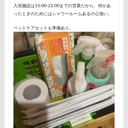
暑さ対策
最敬礼
撮影スポット
板橋区
入浴施設は15:00-22:00までの営業だから、何かあ
梨
梅百花園
梅
桜並木
桜
ったときのためにはシャワールームあるの心強い。
桃侍くん
栃木県
柚稀（ゆずき）くん
枕
ペットケアセットも準備あり。
松本市
月チャーム
東芝
東京都
東京ビックサイト
東京April
来客
本部町
未来ちゃん
木更津
望くん
服
撮影テクニック
携帯ストラップ
極上牛のスペアリブ
忍者
成田ゆめ牧場
愛車
情報誌
恩納村
怪獣
怖い
怒られる5秒前
怒らない
忘年会
心雑音
成田山新勝寺
心配無用
心配
心臓病の薬
心大朗くん
微速度撮影
御用
彼岸花
彩湖・道満グリーンパーク
弱点
成田山
成田市
掻き掻き
手編み
接触冷感