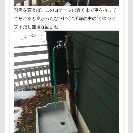
ヘンリーくん
ヘソ天
プーラニアン
贅沢を言えば、このコテージの近くまで車を持って
ブレーメン
プレゼント
プレサーモC-25
こられると良かったな〜(^◇^;)”森の中の”がコンセ
プレアデス星団
プルバックハトカー
プトだし無理な話よね
プリンちゃん
プリシアちゃん
プライスレス
ププくん
プイネちゃん
ブロンズ像
マリンくん
マリーちゃん
ワンコクッキー
ルチアちゃん
レインコート
レイクウッズガーデンひめはるの里
レイちゃん
ルークくん
ルビーちゃん
ルビーくん
ルビー
ルナちゃん
ルナくん
ルイちゃん
レオくん
ルイくん
リーフくん
リード
リース
リリィーちゃん
リラちゃん
リュウくん
リビング
リディちゃん
レインドッグス
レオナルドくん
リックくん