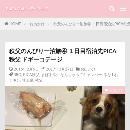
キーワード
HOME
お出かけ
秩父のんびり一泊旅④ １日目宿泊先PICA秩
すばる
るな
犬と子ども
カテゴリー
秩父のんびり一泊旅④ １日目宿泊先PICA
秩父 ドギーコテージ
タグ
2016年2月6日
2017年3月27日
お出かけ
BBQ
,
PICA秩父
,
すばる3才
,
なんちゃってキャンパー
,
るな1才
,
100円ショップ
写真パネル
前橋市
初詣
チキン
,
埼玉県
,
秩父
出羽公園
出没！アド街ック天国
冷蔵庫
お出かけ
冷感ジェルマット
写真教室
写真撮影
写真加工
公園
動物殺処分ゼロ
八重桜
八街市
八ヶ岳
入間市
優玖（はるく）くん
優しい
働くおじさん