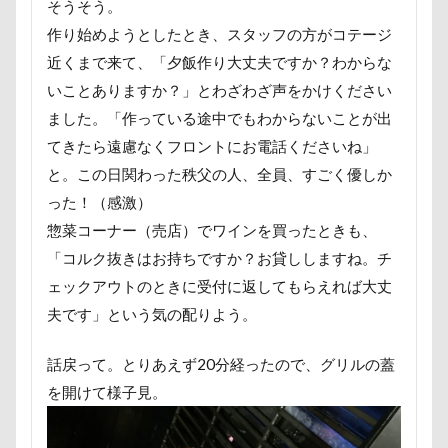
わんコレ
るなちゃん
わんちゃんの広場
そうそう。
作り始めようとしたとき、スタッフの方がコテージ
ろう人形
ろいくん
れんちゃん
近くまで来て、「夕飯作り大丈夫ですか？わからな
るるちゃん
るな祖母
るな父
るな母
いことありますか？」とわざわざ声をかけください
るな先生
るな7才
りかちゃん
るな6才
ました。「作っている途中でもわからないことが出
るな5才
るな4才
るな3才
るな2才
てきたら遠慮なくフロントにお電話くださいね」
るな1才
るな0才
るな
りょうくん
と。この日関わった秩父の人、全員、すごく優しか
りっくん
ぐんまフラワーパーク
くるみちゃん
った！（感激）
イヌクロ夏祭り
HUGGY BUDDY'S
Kapua
惣菜コーナー（売店）でワインを買ったときも、
「コルク抜きはお持ちですか？お貸ししますね。チ
JOYくん
JOKER's TOWN
ェックアウトのときに受付に返してもらえれば大丈
John’s Background Switcher
jmooc
iPhone
夫です」という気の配りよう。
INUQLO-Z
INU-CLOSET
Instagram
HOUDY
KONG
HondaCars
話戻って。とりあえず20分経ったので、グリルの蓋
HOLIDAY COFFEE
HIWAHIWA OHANA
を開けて様子見。
Hi Meg
HARIO ハリオ ワンプレおやつキット