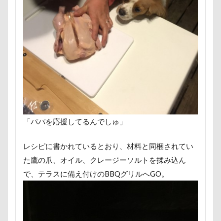
ほうとう
くんくんゲーム
アゴ
アプリ
アビーちゃん
アネラ
アニマルコミュニケーター
アニマルキャップ
アニマルオブジェ
アトリエワフ
アトリエイマージュ
アジリティ
アクリルキーホルダー
アミーゴ ワン カフェ
アクリル
アクセサリー
アクアライン
アキラくん
アウトレット
アウトドア
「パパを応援してるんでしゅ」
アイリスオーヤマ
アイムス
アイス
アポロくん
アメリカンコッカー
レシピに書かれているとおり、材料と同梱されてい
わん宿うの浜館
アンジェロくん
イチゴ
た鷹の爪、オイル、クレージーソルトを揉み込ん
で、テラスに備え付けのBBQグリルへGO。
イケメン
イオンペットショップ
アールくん
アート
アーキくん
アンバサダー
アンディくん
アンジーちゃん