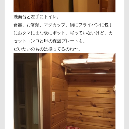
野菜ジャーキー
里山ドッグランサム
静電気
顔スワップ
那須高原SA
飾り毛
鼻
洗面台と左手にトイレ。
鵜の浜海岸
鳩
鰻
魚止めの滝
食器、お箸類、マグカップ、鍋にフライパンに包丁
鬼押出し園
駄々コネ
首里城
館林市
におタマにまな板にポット。写っていないけど、カ
セットコンロとIHの保温プレートも。
飼い主似
顔遊び
飯能市
飯山市
だいたいのものは揃ってるのね〜。
食欲魔人
食器
食事風景
食べ渋り
食べたい
飛行犬
願い事メーカー
願い事
里山
那須町
袴
診断メーカー
赤ちゃん
貸し切り温泉
豆キャッチ
譲渡会
謹賀新年
読者投稿
誤飲
誕生日
試着
診察台
越谷市
記念日
観覧車
親戚探し
親ばかフィルター
視線の先
見返りポーズ
西川口駅
西丹沢
西の河原公園
赤壁
足立区
那須旅行