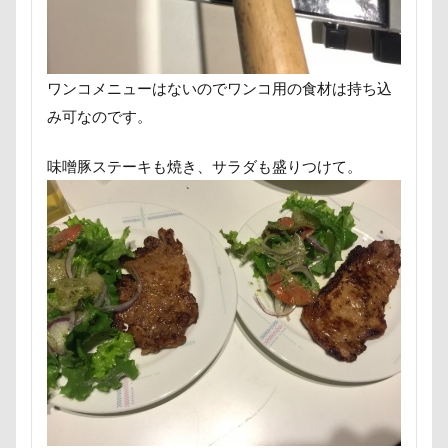
PICA秩父
くりりんちゃん
うぶちゃん
おもてなし係
おもてなし
おもちゃ
おちゃし。
おすしちゃん
おしゃべりペット
ワンコメニューはないのでワンコ用の食材は持ち込
おしか御番所公園
おかみさん
え～っと？
み可なのです。
うちの子記念日
お参り
うそこメーカー
うしすけ
うさぎちゃん
いろりくん
味噌豚ステーキも焼き、サラダも盛りつけて。
いびき
いぬのきもち
いぬPHOTOフェスタ
いぬPHOTOピックアップ
いぬPHOTO
お兄ちゃん記念日
お友達
いちご狩り
お腹パンパン
くちたぷ
くぅちゃん
ぎょんたくん
きなこちゃん
かりんちゃん
お風呂
お花見散歩
お花見
お花スヌード
お留守番
お台場
お犬様信仰
お正月写真
お昼寝
お散歩バッグ
お散歩