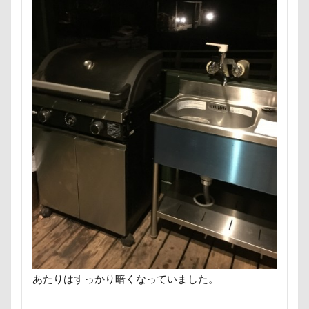
アンジェリーナちゃん
アリスちゃん
アンちゃん
アレルギー
アルマくん
アルファアイコン
アルトくん
アルジェントくん
アル3才
アル2才
アル0才
アル0
アイちゃん
わんダフルネイチャーヴィレッジ
ほうとう 富士の茶屋
まんじゅう
よくばり
よきにはからえ
ゆずちゃん
ゆきちゃん
もんじゃくん
ももちゃん
もってこい
めいちゃん
みちのくファーム
まろくん
りあん君
まるるちゃん
まるで敷物
まるくん
まめちゃん
まなちゃん
ますの寿し
まさむねくん
まいたけちゃん
あたりはすっかり暗くなっていました。
ぽーくん
よもぎくん
りえちゃん