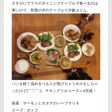
お手入れグッズ
お尻
お客様
お嬢
さすがにテラスのダイニングテーブルで食べるのは
お土産
いとこ
いちごちゃん
寒いので、部屋の中のテーブルで夕飯タイム。
PRIMELAND ドッグランもろやま
SUBARU
W-03 Class10
ViViくん
vivianちゃん
VANちゃん
Tシャツ
TOYOTA DOGサークル
TOTO
TOSHIBA
Surface Pro 4
StudioRitz
WANDAWAY
STARWARS
SONY
Simplers
SEL35F18
SA
RUBYちゃん
RICKくん
RENZOちゃん
RAIN DOGS
wan
Wanday
いたずらっこ
あおいちゃん
いえ～ぃ
あわわ
パンを軽く温めるつもりが焦げちゃうポカをしちゃ
ありがとう
あずきちゃん
あすかちゃん
ったけど(￣▽￣;)、チキングリルコース＋α完成！
あごのせ
あくび
あきる野市
前菜：サーモンとホタテのハーブマリネ
あきらちゃん
あいちゃん
WANS.tokyo
スープ：ポトフ