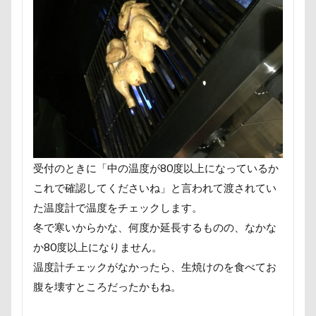
HARE
HappyBirthday
g​e​l​a​t​o​ ​p​i​q​u​e​
GW
Konaちゃん
LDソファー
gacco
MTシリーズ
PET BOX
PENNY LANE
OASIS
Noaちゃん
Nikon
Nicoちゃん
Naluちゃん
M・U SPORTS
My Talking Pet
MOON STAR石鹸
LEVORG
MC-VKS8200
MC-SBU840K. Panasonic
mayhanaさん
Marque Blanc
MANDARINE BROTHERS
受付のときに「中の温度が80度以上になっているか
M'sふぁくとりー
LUCIAちゃん
LIPPLE LASER
これで確認してくださいね」と言われて渡されてい
LINEスタンプ
LIMONEちゃん
Grandir
た温度計で温度をチェックします。
冬で寒いからかな、何度か延長するものの、なかな
FlashAir
PeTeMo
Andycafe
Bonitoくん
か80度以上になりません。
Bleu Bleuet
BLENHEIM眞理
BISTRO うしすけ
温度計チェックがなかったら、生焼けのを食べてお
BBQ
awa hour
APO
annちゃん
腹を壊すところだったかもね。
Anelaくん
Amigoちゃん
BUBBLEBOO