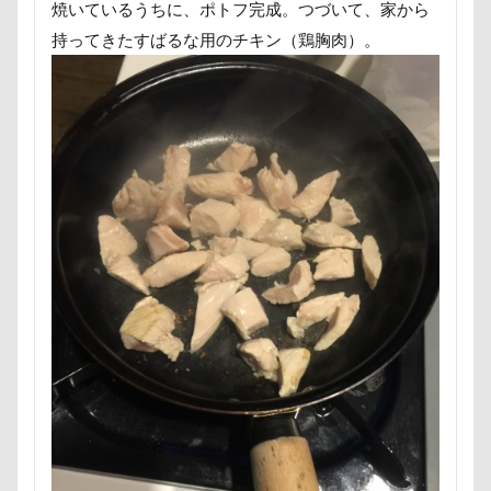
ambient lounge
ALPHA ICON
焼いているうちに、ポトフ完成。つづいて、家から
AirBuggy for Dog
Air Balloon（エアバルーン）
持ってきたすばるな用のチキン（鶏胸肉）。
4コマ漫画
365カレンダー
24-70f2.8
1位
1500日
Bright.D
Cafe Marcus
festaくん
DOG DEPT
FABIA
DQX
DOGRUN+CAFE FETCH!
Doggy Box
DOGdog展
DOGDEPT
DogCat Cafe＆Shop パウ
DOG DEPT GARDEN 軽井沢
DOG DEPT GARDEN HOTEL軽井沢
DELL
CAFE SORA
DEC
D750
COROCO
COOLxCOOLplus
Compet milimili
College Logo Parka
Cocoちゃん
Cocoくん
cocoroちゃん
Caffarel
PET-IDタグ