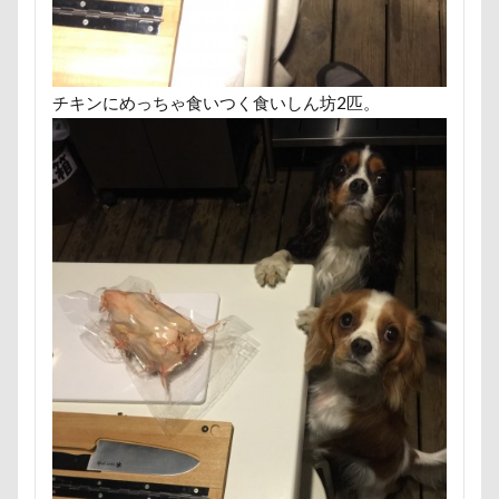
つくば市
ちょーだいキャバリア
ちゃーくん
ちくわちゃん
にっぽんわくわくキャラバン
にゃんこ学園
たぷたぷ
ひめはるの里
チキンにめっちゃ食いつく食いしん坊2匹。
ぶちゃいく
ふーこちゃん
ふーくん
ふわもこスヌード
ふろく
ふゆちゃん
ふなっしー
ふくすけくん
ひんやり
ひまわり
ぬいぐるみ
ひな祭り
ひとと動物の心理学
ひっぱりっこ
ひきこもり
ばる2才
はなとしっぽ
はなちゃん
はじめまして
ののくん
だいふくちゃん
そば処 夢の舎
ぶーちゃん（Blendyくん）
ご褒美オヤツ
すけろくくん
しろいぬカフェ
しょーたくん
しまホイ
しずくちゃん
さむおくん
さすけくん
さくらちゃん