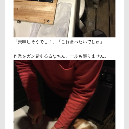
さいたま市
ご褒美
すっとぼけ
ごんたろうくん
ごみ好き
ごちそう
こまざわフルーツファーム
この顔が好き
こそどろ部
ここちゃん
ここあちゃん
こいずみ動物病院
すすきちゃん
すばる0才
「美味しそうでし！」「これ食べたいでしゅ」
せんたろうくん
すばるん卓上カレンダー
作業をガン見するるなちん。一歩も譲りません。
せくし～
ずぼら
すーぱーひーろー
すももちゃん
すばる父
すばる母
すばる棚
すばる号
すばる兄弟
すばるの家
すばる10才
すばるなクローゼット
すばるちゃん
すばる9才
すばる7才
すばる6才
すばる5才
すばる4才
すばる3才
すばる2才
すばる1才
ぶなの湯