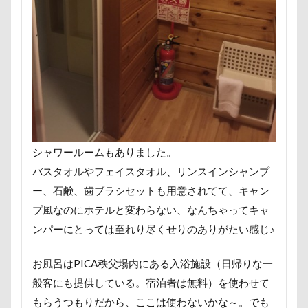
遊園地
那須ゴンドラ
那須どうぶつ王国
那須とりっくあーとぴあ
那覇市
道満ドッグラン
道満ドッグプール
運転手
運転席
運転
遊んで
踊り
追いかけっこ
迷子札
近江屋
農家のオバチャン
軽井沢町 南軽井沢
軽井沢町
軽井沢旅行
軽井沢タリアセン
シャワールームもありました。
軽井沢
車
砂浜
石川県
引っ越し
バスタオルやフェイスタオル、リンスインシャンプ
日向ぼっこ
時計
春日部市
春三くん
ー、石鹸、歯ブラシセットも用意されてて、キャン
星野エリア
昇降テーブル
旭日丘湖畔緑地公園
プ風なのにホテルと変わらない、なんちゃってキャ
ンパーにとっては至れり尽くせりのありがたい感じ♪
旧軽井沢森ノ美術館
日高市
日帰り入院
日光浴
曼珠沙華
旅館
方言
新潟県
お風呂はPICA秩父場内にある入浴施設（日帰りな一
新春ハッピースクラッチキャンペーン
斑尾高原
般客にも提供している。宿泊者は無料）を使わせて
文楽 東蔵
文太くん
散歩
撮影会
もらうつもりだから、ここは使わないかな～。でも