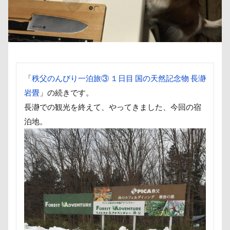
傘
健康チェック
加湿器
動物病院
保護犬
去勢手術
同胎
吉野家
叱れない
叱るの忘れてシャッター切る
叱られた
口タプ
受領印
取り込み中
取りあい
博物館
北海道直送
「
秩父のんびり一泊旅③ １日目 国の天然記念物 長瀞
南相馬鹿島SA
南相馬市
卒業
岩畳
」の続きです。
千里浜なぎさドライブウェイ
千葉県
長瀞での観光を終えて、やってきました、今回の宿
泊地。
千本松牧場
千ちゃん
北陸
北軽井沢
倶利伽羅峠
保水効果
名刺
三王山ふれあい公園
丘を越えて
世界平和
世界の名犬牧場
不貞寝
下野市
上越市
上尾市
三陸復興国立公園
三瓶くん
三峯神社
中年サラリーマン
三井アウトレットパーク
万座毛
万が一の備え