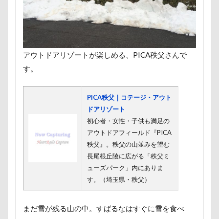
七夕
一発芸
ヴィーナスフォート
ヴィンテージ
ワークショップ
ワンピース
中島フィールズ
中瀬公園
來夢（らいむ）ちゃん
代々木公園ドッグラン
アウトドアリゾートが楽しめる、PICA秩父さんで
す。
作品レビューコメント
体重
体調不良
佐久穂町
似顔絵師なつき
似顔絵
PICA秩父｜コテージ・アウト
似たもの父子
休日の朝
仰向け抱っこ
ドアリゾート
代々木公園
串カツ田中 北千住店
人形
初心者・女性・子供も満足の
人をダメにするクッション
二足立ち
アウトドアフィールド『PICA
秩父』。秩父の山並みを望む
二等辺三角形
二度寝
予定
乳歯
長尾根丘陵に広がる「秩父ミ
九十九里浜
乗鞍高原
主張
同胎兄弟
ューズパーク」内にありま
名刺入れ
ワンコ店内OK
富山環水公園
す。（埼玉県・秩父）
小太郎くん
射水市
寝顔
寝起き
まだ雪が残る山の中。すばるなはすぐに雪を食べ
寝相
寝床
寝坊助
富津市
富山県