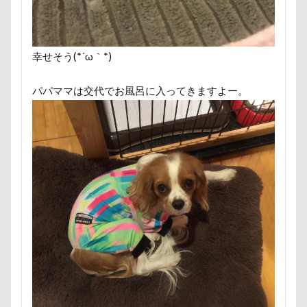
タロくん
タッテ
タイムトライアル
チェルシーちゃん
ソラくん
ソフトクリーム
ソフトエアーカラフルメッシュハーネス
ソファー
幸せそう(*´ω｀*)
ソウスケくん
ゼロちゃん
セデッテかしま
スープ
スーパービバホーム三郷店
ダンス
パパママは交代でお風呂に入ってきますよー。
チキン
ツツジ
チャーム類
ツイテ
チワワ
チロルちゃん
チルトシフト
チョコ君
チョコちゃん
チョコくん
チューリップフェア
チューリップ
チャームポイント
チキンソーセージ
チャーくん
チャリティ撮影会
チャリティー
チャリティ
チャックくん
チャチャ丸くん
チップちゃん
チップくん
チックン
チキンミートローフ
ドッグラン・ラボ
ドヤ顔