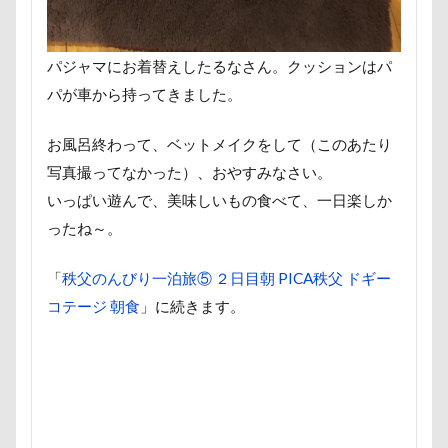
スリング
パスタくん
パヤ毛
パブロくん
パピーベッド
パピーパーティ
パピー
パジャマにお着替えしたるなさん。クッションはパ
パパ実家
パパ大好き
パナソニック
パが車から持ってきました。
パソコン
パシャパシャドッグラン
パルスくん
パシフィコ横浜
パウポーズ
バーニーズ
お風呂終わって、ベットメイクをして（このあたり
バーディくん
バースデーケーキ
バンダナ
写真撮ってなかった）、おやすみなさい。
バンちゃん
バレンタイン企画
いっぱい遊んで、美味しいもの食べて、一日楽しか
バレンタインくん
パラボラアンテナ
パレード
ったね～。
バッグ
ビートくん
ファーミネーター
「
秩父のんびり一泊旅⑤ ２日目朝 PICA秩父 ドギー
ファッピー
ファッション
ピーチちゃん
コテージ 朝食
」に続きます。
ピーちゃん
ピンバッチ
ピッツェリアオオサキ
ピカチュウ
ピカソくん
ビビちゃん
パワースポット
ビビくん
ビスケちゃん
ビション・フリーゼ
ヒロアキくん
ヒメちゃん