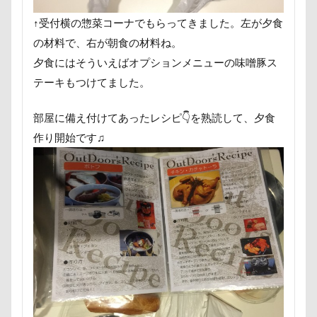
片足上げ
片平村
爛燈
焼肉
獣医
↑受付横の惣菜コーナでもらってきました。左が夕食
王様風
無線LAN搭載SDHCカード
療法食
の材料で、右が朝食の材料ね。
知育玩具
着物
真剣
看板犬
目黒区
夕食にはそういえばオプションメニューの味噌豚ス
皮膚
百均
白目
白い泡
疲れた
テーキもつけてました。
玲凰（れおん）くん
異父姉妹
異母兄弟
男前
生地海岸
甚平
甘エビ
部屋に備え付けてあったレシピ👇を熟読して、夕食
作り開始です♫
琥龍くん
琥珀ちゃん
琥太郎くん
現行犯逮捕
焼き芋
炭火焼肉 船渡
模様替え
毛呂山町
沖縄県営平和祈念公園
沖縄県
沖縄旅行
沖縄サンプラザホテル
決定的瞬間
江東区
永久歯
水元公園
毛玉
残像
河津桜
歯磨き
歩道橋
次郎くん
樹脂粘土
横浜港シンボルタワー
横浜港
横浜市
横浜ペット博
横浜