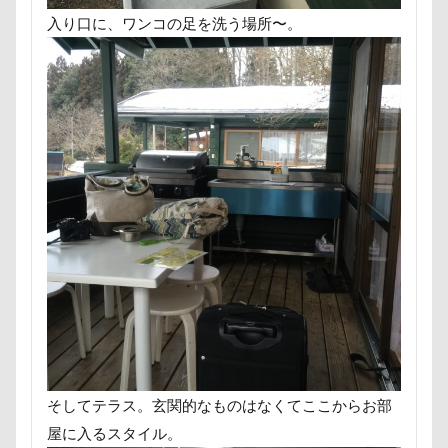
ロマニくん
ワル顔
ワクチン接種
入り口に、ワンコの足を洗う場所〜。
ワガママ
ロールクッション
ロープウェイ
ロープ
ローズガーデン
ローアングル撮影
ロンくん
ロッテちゃん
レオンくん
ロッヂ花月園
ロックハート城
ロックオン
ロゴ
ロウバイ園
ロウバイ
ロイちゃん
レヴォーグ
レディくん
レジーナ
リッチェル
リクくん
マロンちゃん
ムムちゃん
モコちゃｎ
モコちゃん
モカちゃん
モカくん
メンテナンス
メレンゲの気持ち
メルちゃん
メリーゴーラウンド
メイフェアちゃん
ムサシくん
モナちゃん
ミレーちゃん
そしてテラス。玄関的なものはなくてここからお部
ミレちゃん
ミルクちゃん
ミルキーちゃん
屋に入るスタイル。