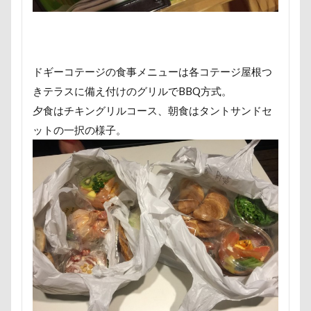
接待係
指輪
抱擁
抱っこ紐
抱きクッション
抜け毛取りクリーナー
抜け毛
手編みセーター
手作り石鹸
戦利品
ドギーコテージの食事メニューは各コテージ屋根つ
手作りスヌード
手作りゴハン
手作りケーキ
きテラスに備え付けのグリルでBBQ方式。
手作りオヤツ
手作り
扇雀飴本舗
夕食はチキングリルコース、朝食はタントサンドセ
所沢航空記念公園
所沢市
房総
戸田市
ットの一択の様子。
椿
模様
短冊に願いごと書いったー
犬の系統図
猫
独身貴族
狂犬病予防接種
犬用御節
犬用ケーキ
犬歯
犬服
犬旅本
犬もダメにするクッション
犬と泊まれる宿
玉ボケ
犬から訊いた「お留守番のストレスがやわらぐ」CDブッ
ク
特集
特等席
牛革鑑札入れ
牛乳屋