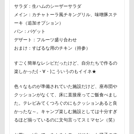
【細糸】マリンワッペン付しましまサマーニット
サラダ：生ハムのシーザーサラダ
α5100
ZIP
ZEN店長
メイン：カチャトーラ風チキングリル、味噌豚ステ
ZAKKA SHOP LOOP
Youtube
yogibo
ーキ（追加オプション）
WithDog
With you Dog Vision
WITH ONE
パン：バゲット
イチゴ狩り
イヌトランプ
フィギュア
デザート：フルーツ盛り合わせ
おまけ：すばるな用のチキン（持参）
ディーンくん
トイレ
トイプードル
デート
デンコちゃん
デビュー
すごく簡単なレシピだったけど、自分たちで作るの
デニムくん
デックス東京ビーチ
デジイチ
楽しかった(・∀・)こういうのもイイネ★
デイゴちゃん
ディーラー
トトミちゃん
色々なものが準備されていた施設だけど、座布団や
ディナー
ディアーホーン
テレビ鑑賞
クッションがなくて、床に直接座ってご飯食べまし
テレビ
テラス席
テラスOK
テトラくん
た。テレビみてくつろぐのにもクッションあると良
テディベアミュージアム
テディベア
かったな～。キャンプ楽しむ施設としては十分すぎ
トイ・プードル
トトロくん
ティーカップ
るほど揃っているのに文句言ってスミマセン（笑）
ドッグタイムレース
ドッグランキャラバン