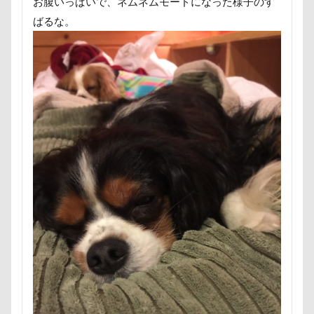
お腹いっぱいで、ネムネムモードになった様子のす
ドッグラン
ドッグプール
ばるな。
ドッグプリントロングスリーブTシャツ
ドッグフード
ドッグパラダイス・フィフスアヴェニュー
ドッグデプト
ドッグダンス
ドッグタウン小豆沢
ドッグジャカードニットトップ
トマト
ドッグカフェ
トレーニング
トレッキング
トレジャーガーデン
トレイル
トリミング
トリックアート
トラクター
トライカラー
ティーポット
ティキちゃん
ドッグリゾート Woof
タイムプラス
ダンくん
ダルダル犬
ダラダラ
ダッシュ
ターン
タンポポ
タロタンちゃん