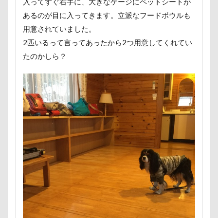
入ってすぐ右手に、大きなケージにペットシートが
芦田愛菜
舐め舐め
茂来山
あるのが目に入ってきます。立派なフードボウルも
舎人公園ドッグラン
舎人公園
舌出し
用意されていました。
自業自得
臨港パーク
腸閉塞
腕枕
2匹いるって言ってあったから2つ用意してくれてい
脱出
能登
茂原市
茨城県
たのかしら？
胡桃ちゃん
葵央（あお）くん
蛇口
蘭ちゃん
藤田りか子
薔薇
蕨駅
蕎麦屋
蕎麦
蓼科 茶花茶花
蓮田市
葛飾区
茶太郎くん
葉っぱ
落とし物
萌華ちゃん
萌ちゃん
菜の花
草津温泉
草津国際スキー場
草加市
茶屋
胸の飾り毛
育成
被り物
立山町
粉ミルク
米袋
米沢牛ステーキレストラン un
節分
筑西市
等身大ガンダム
笛吹市
笑顔
立山連峰
空腹
糸満市
移動中