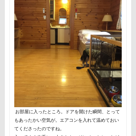
ミラーレス一眼レフ
ミラちゃん
ミックス犬
ミウちゃん
マンスリーフォト
モデル
モナカちゃん
リカちゃん
ラガーシャツ風ニット
ラヴィちゃん
ラントくん
ランキング
ラリーくん
ラランくん
ララちゃん
ラディちゃん
ラテくん
ラッキーちゃん
ライラちゃん
モネちゃん
ライムちゃん
ライムくん
ライクくん
ヨーゼフくん
ヨギボー
ユニオンジャックポロ
ユニオンジャック
ユウくん
モンブラン
モモちゃん
常磐道
店舗限定色
フォトコンテスト
芝桜
お部屋に入ったところ。ドアを開けた瞬間、とって
もあったかい空気が。エアコンを入れて温めておい
苺ちゃん
英国淑女
若狭海浜公園
てくださったのですね。
若狭公園
花闊歩
花菖蒲
花の里
花