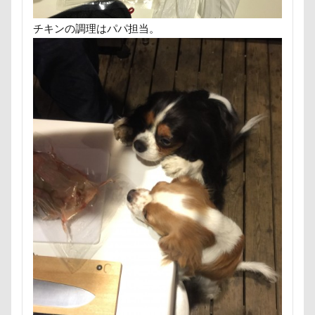
沖縄美ら海水族館
泡
火事
海岸
滑川市
湯畑
温泉プール
温泉
チキンの調理はパパ担当。
涼感バーセア
浸透印
海風
海浜公園
海洋博公園
海ほたる
洗濯物
海の幸
海ちゃん
海
浅間高原
浅間牧場茶屋
浅間牧場
浅間火山博物館
浅間大滝
流山市
津幡町
フォトスタンド
フィラリア症検査
15-Fifteen-
となりのトトロ
なんちゃってキャンパー
なんちゃって
なっちゃん
なすがまま
なかよしクラブ
なかよし
どアップ
どんぐり
どっちだ？
ととみちゃん
になちゃん
つもくん
つまんない
つまらなそう
つまらない
つつじが岡公園