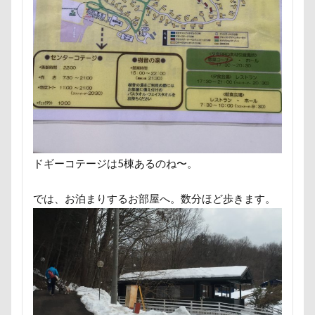
ペンション・ブランシェ草津
ペンション
ペロリンチョ
ペロちゃん
ボサボサ
ペニーレイン
ペディ(PEDI)
ペット用バスタブ
ペット名刺
ペット同伴可飲食店
ペット可
ペットボトル
ペットプロフ
ペットパラダイス
ボケ
ボタンちゃん
ペットステージ（Petstages）
マウントジーンズ
ドギーコテージは5棟あるのね〜。
マミーちゃん
ママ実家
マハロちゃん
マテ
マザー牧場
マサラちゃん
では、お泊まりするお部屋へ。数分ほど歩きます。
マグノリア棟
マグカップ
マウントジーンズ那須
マイフリーガード
ボート
マイクロビーズクッション
マイクロバブル
マイクロチップ
マァムちゃん
ポテチくん
ポチくん
ポストカード