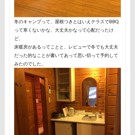
称名滝
秩父
福袋
福島県
神社
神奈川県
砺波市
破壊王
粗相
冬のキャンプって、屋根つきとはいえテラスでBBQ
紅ズワイガニ
肘掛けスタイル
羽咋市
って寒くないかな、大丈夫かなって心配だったけ
肉菜工房 うしすけ 台場店
肉球マッサージ
ど、
肉球ハーネス
肉球
耳掃除嫌い
耳掃除
床暖房があるってことと、レビューで冬でも大丈夫
耳
羽鳥湖
羽田空港
群馬県
紅梅
だった的なことが書いてあって思い切って予約して
美術館
羊毛フェルト
置物
絵皿
みたのでした。
絵画教室
細工蒲鉾
紬くん
紫陽花
紋次郎くん
紅葉
血液検査
被毛
石巻市
長野北部旅行
青木町公園
震災
雪
雨
雑草
集合写真
階段
長野県
長野原町
長瀞屋
音雅
長瀞
長持ちオヤツ
長友心平
鐘
銀行印
銀座ミレージャギャラリー
鈴木福