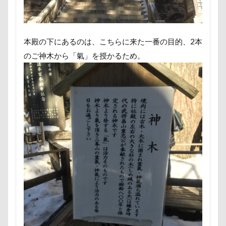
遊園地
那須ゴンドラ
那須どうぶつ王国
那須とりっくあーとぴあ
那覇市
道満ドッグラン
道満ドッグプール
運転手
本殿の下にあるのは、こちらに来た一番の目的、2本
運転席
運転
遊んで
踊り
のご神木から「氣」を授かるため。
追いかけっこ
迷子札
近江屋
農家のオバチャン
軽井沢町 南軽井沢
軽井沢町
軽井沢旅行
軽井沢タリアセン
軽井沢
車
砂浜
石川県
引っ越し
日向ぼっこ
時計
春日部市
春三くん
星野エリア
昇降テーブル
旭日丘湖畔緑地公園
旧軽井沢森ノ美術館
日高市
日帰り入院
日光浴
曼珠沙華
旅館
方言
新潟県
新春ハッピースクラッチキャンペーン
斑尾高原
文楽 東蔵
文太くん
散歩
撮影会