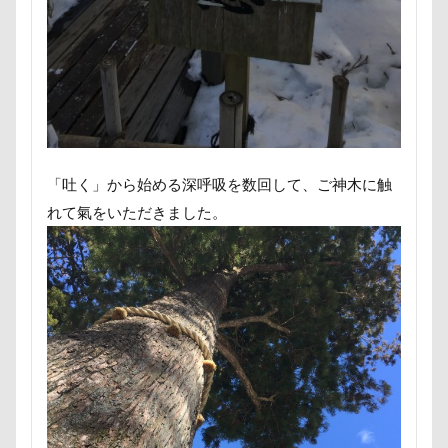
暑さ対策
最敬礼
撮影スポット
板橋区
梨
梅百花園
梅
桜並木
桜
桃侍くん
栃木県
柚稀（ゆずき）くん
枕
松本市
月チャーム
東芝
東京都
東京ビックサイト
東京April
来客
本部町
未来ちゃん
木更津
望くん
服
「吐く」から始める深呼吸を数回して、ご神木に触
撮影テクニック
携帯ストラップ
れて氣をいただきました。
極上牛のスペアリブ
忍者
成田ゆめ牧場
愛車
情報誌
恩納村
怪獣
怖い
怒られる5秒前
怒らない
忘年会
心雑音
成田山新勝寺
心配無用
心配
心臓病の薬
心大朗くん
微速度撮影
御用
彼岸花
彩湖・道満グリーンパーク
弱点
成田山
成田市
掻き掻き
手編み
接触冷感