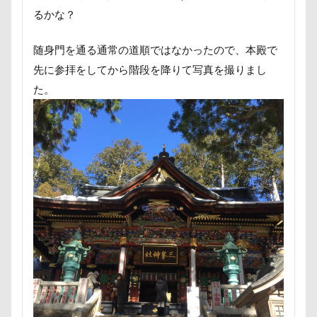
野菜ジャーキー
里山ドッグランサム
静電気
るかな？
顔スワップ
那須高原SA
飾り毛
鼻
随身門を通る通常の道順ではなかったので、本殿で
鵜の浜海岸
鳩
鰻
魚止めの滝
先に参拝をしてから階段を降りて写真を撮りまし
鬼押出し園
駄々コネ
首里城
館林市
た。
飼い主似
顔遊び
飯能市
飯山市
食欲魔人
食器
食事風景
食べ渋り
食べたい
飛行犬
願い事メーカー
願い事
里山
那須町
袴
診断メーカー
赤ちゃん
貸し切り温泉
豆キャッチ
譲渡会
謹賀新年
読者投稿
誤飲
誕生日
試着
診察台
越谷市
記念日
観覧車
親戚探し
親ばかフィルター
視線の先
見返りポーズ
西川口駅
西丹沢
西の河原公園
赤壁
足立区
那須旅行