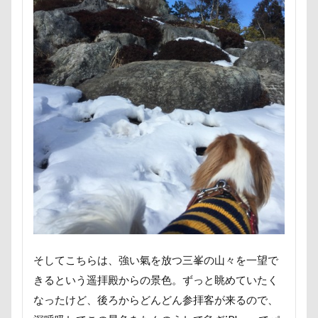
HARE
HappyBirthday
g​e​l​a​t​o​ ​p​i​q​u​e​
GW
Konaちゃん
LDソファー
gacco
MTシリーズ
PET BOX
PENNY LANE
OASIS
Noaちゃん
Nikon
Nicoちゃん
Naluちゃん
M・U SPORTS
My Talking Pet
MOON STAR石鹸
LEVORG
MC-VKS8200
MC-SBU840K. Panasonic
mayhanaさん
Marque Blanc
MANDARINE BROTHERS
M'sふぁくとりー
LUCIAちゃん
LIPPLE LASER
LINEスタンプ
LIMONEちゃん
Grandir
FlashAir
PeTeMo
Andycafe
Bonitoくん
Bleu Bleuet
BLENHEIM眞理
BISTRO うしすけ
そしてこちらは、強い氣を放つ三峯の山々を一望で
BBQ
awa hour
APO
annちゃん
きるという遥拝殿からの景色。ずっと眺めていたく
Anelaくん
Amigoちゃん
BUBBLEBOO
なったけど、後ろからどんどん参拝客が来るので、