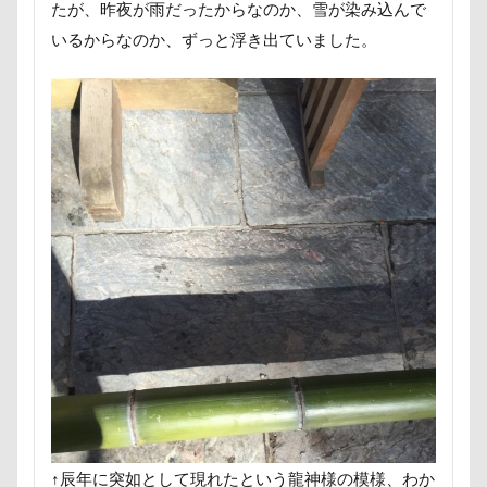
たが、昨夜が雨だったからなのか、雪が染み込んで
称名滝
秩父
福袋
福島県
神社
いるからなのか、ずっと浮き出ていました。
神奈川県
砺波市
破壊王
粗相
紅ズワイガニ
肘掛けスタイル
羽咋市
肉菜工房 うしすけ 台場店
肉球マッサージ
肉球ハーネス
肉球
耳掃除嫌い
耳掃除
耳
羽鳥湖
羽田空港
群馬県
紅梅
美術館
羊毛フェルト
置物
絵皿
絵画教室
細工蒲鉾
紬くん
紫陽花
紋次郎くん
紅葉
血液検査
被毛
石巻市
長野北部旅行
青木町公園
震災
雪
雨
雑草
集合写真
階段
長野県
長野原町
長瀞屋
音雅
長瀞
長持ちオヤツ
長友心平
鐘
銀行印
銀座ミレージャギャラリー
鈴木福
↑辰年に突如として現れたという龍神様の模様、わか