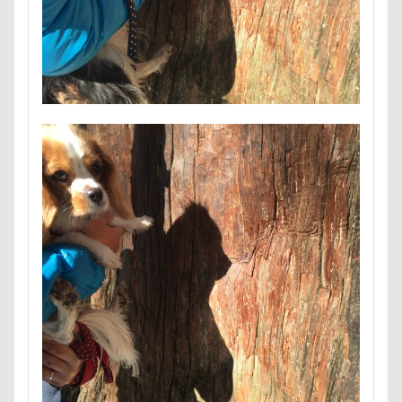
片足上げ
片平村
爛燈
焼肉
獣医
王様風
無線LAN搭載SDHCカード
療法食
知育玩具
着物
真剣
看板犬
目黒区
皮膚
百均
白目
白い泡
疲れた
玲凰（れおん）くん
異父姉妹
異母兄弟
男前
生地海岸
甚平
甘エビ
琥龍くん
琥珀ちゃん
琥太郎くん
現行犯逮捕
焼き芋
炭火焼肉 船渡
模様替え
毛呂山町
沖縄県営平和祈念公園
沖縄県
沖縄旅行
沖縄サンプラザホテル
決定的瞬間
江東区
永久歯
水元公園
毛玉
残像
河津桜
歯磨き
歩道橋
次郎くん
樹脂粘土
横浜港シンボルタワー
横浜港
横浜市
横浜ペット博
横浜