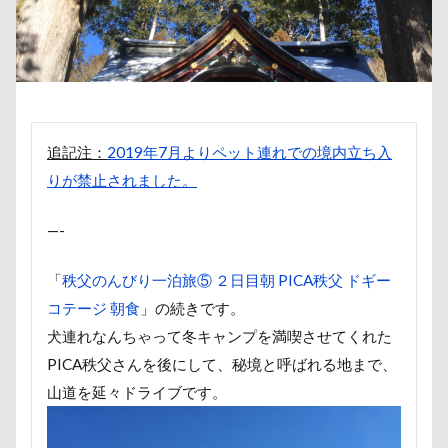
傘
健康チェック
加湿器
動物病院
保護犬
去勢手術
同胎
吉野家
叱れない
叱るの忘れてシャッター切る
叱られた
口タプ
受領印
取り込み中
取りあい
博物館
北海道直送
追記注：
2019年7月よりペット連れでの境内立ち入
南相馬鹿島SA
南相馬市
卒業
りが禁止されました。
千里浜なぎさドライブウェイ
千葉県
—-
千本松牧場
千ちゃん
北陸
北軽井沢
倶利伽羅峠
保水効果
名刺
「
秩父のんびり一泊旅⑤ ２日目朝 PICA秩父 ドギー
三王山ふれあい公園
丘を越えて
世界平和
コテージ 朝食
」の続きです。
世界の名犬牧場
不貞寝
下野市
上越市
犬連れなんちゃって冬キャンプを満喫させてくれた
PICA秩父さんを後にして、秘境と呼ばれる地まで、
上尾市
三陸復興国立公園
三瓶くん
山道を延々ドライブです。
三峯神社
中年サラリーマン
三井アウトレットパーク
万座毛
万が一の備え