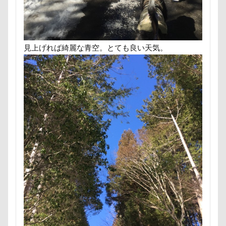
ヘンリーくん
ヘソ天
プーラニアン
ブレーメン
プレゼント
プレサーモC-25
プレアデス星団
プルバックハトカー
見上げれば綺麗な青空。とても良い天気。
プリンちゃん
プリシアちゃん
プライスレス
ププくん
プイネちゃん
ブロンズ像
マリンくん
マリーちゃん
ワンコクッキー
ルチアちゃん
レインコート
レイクウッズガーデンひめはるの里
レイちゃん
ルークくん
ルビーちゃん
ルビーくん
ルビー
ルナちゃん
ルナくん
ルイちゃん
レオくん
ルイくん
リーフくん
リード
リース
リリィーちゃん
リラちゃん
リュウくん
リビング
リディちゃん
レインドッグス
レオナルドくん
リックくん