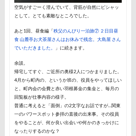
お手入れグッズ
お尻
お客様
お嬢
空気がすごーく澄んでいて、背筋が自然にピシャッ
お土産
いとこ
いちごちゃん
として。とても素敵なところでした。
PRIMELAND ドッグランもろやま
SUBARU
W-03 Class10
ViViくん
vivianちゃん
あと1回、昼食編「
秩父のんびり一泊旅⑦ ２日目昼
食 山麓亭お犬茶屋さんはお休みで残念。大島屋 さん
VANちゃん
Tシャツ
TOYOTA DOGサークル
でいただきました。
」に続きます。
TOTO
TOSHIBA
Surface Pro 4
StudioRitz
WANDAWAY
STARWARS
余談。
SONY
Simplers
SEL35F18
SA
帰宅してすぐ、ご近所の奥様2人につかまりました。
RUBYちゃん
RICKくん
RENZOちゃん
4月から町内の、というか班の、役員をやってほしい
RAIN DOGS
wan
Wanday
いたずらっこ
と。町内会の会費と赤い羽根募金の集金と、毎月の
回覧板が仕事内容の様子。
あおいちゃん
いえ～ぃ
あわわ
普通に考えると「面倒」の2文字なお話ですが…関東
ありがとう
あずきちゃん
あすかちゃん
一のパワースポット参拝の直後の出来事。その役員
あごのせ
あくび
あきる野市
をやることが、何か良い出会いや何かのきっかけに
あきらちゃん
あいちゃん
WANS.tokyo
なったりするのかな？