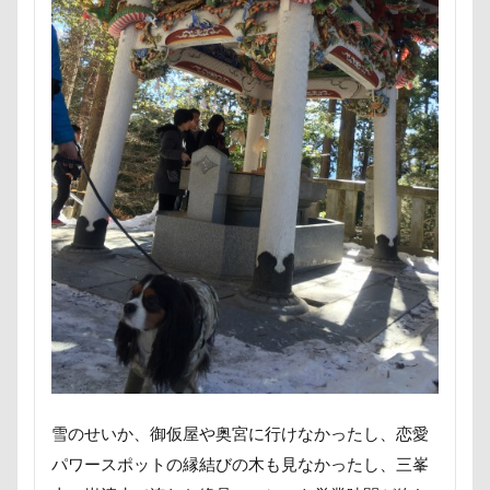
さいたま市
ご褒美
すっとぼけ
ごんたろうくん
ごみ好き
ごちそう
こまざわフルーツファーム
この顔が好き
こそどろ部
ここちゃん
ここあちゃん
こいずみ動物病院
すすきちゃん
すばる0才
せんたろうくん
すばるん卓上カレンダー
せくし～
ずぼら
すーぱーひーろー
すももちゃん
すばる父
すばる母
すばる棚
すばる号
すばる兄弟
すばるの家
すばる10才
すばるなクローゼット
すばるちゃん
すばる9才
すばる7才
すばる6才
すばる5才
すばる4才
すばる3才
雪のせいか、御仮屋や奥宮に行けなかったし、恋愛
すばる2才
すばる1才
ぶなの湯
パワースポットの縁結びの木も見なかったし、三峯