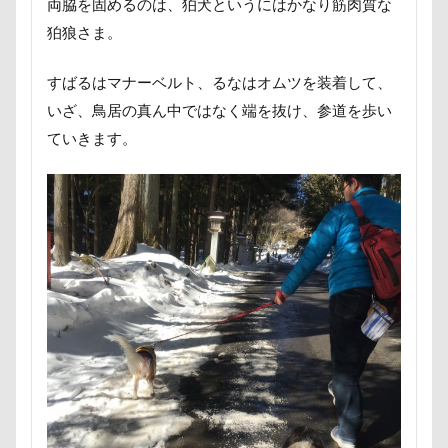
両脇を固めるのは、狛犬というにはかなり筋肉質な
ポケモンGO
ポカポカ
ボール
狛狼さま。
ペットドック
ペットショップ
マリンちゃん
フルーツトマト狩り
ブルブル
ブリーダー
すばるはマナーベルト、るなはオムツを装着して、
ブリキ看板
ブランチ
ブラッシング
いざ、鳥居の真ん中ではなく端を抜け、参道を歩い
ていきます。
ブラタン
フワフワ
フレブル
フレキシリード
フリーマーケット
ブレスレット
フリーステッチ free stitch
フリスビー
フランソワーズちゃん
フランソワーズくん
フランちゃん
フセ
フクロウの森
フォトフレーム
フォトツアー
ブレアちゃん
ブレンハイム
ペットグラス
プール
ペットカート
ペットのおうち
ペットと泊まる陽だまり
ベンくん
ベランダ菜園
ベランダ
ベストショット