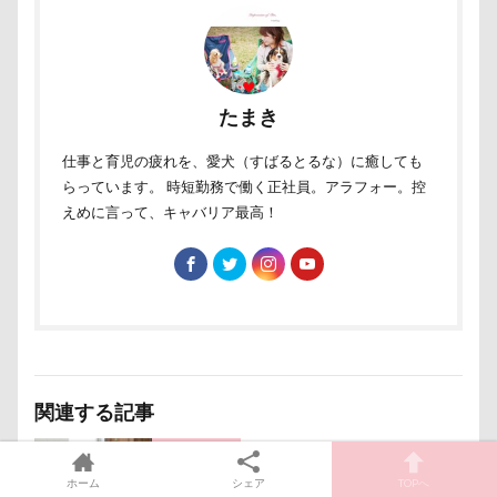
ヒマラヤチーズ
ヒマチー
ヒッコリー
ヒゲ
パールちゃん
バルコニー用タイル
バスローブ
ドライブ
ネクスガードスペクトラ
ノートパソコン
ノキアちゃん
ノエルちゃん
たまき
ノアちゃん
ネットワークカメラ
ネットカメラ
仕事と育児の疲れを、愛犬（すばるとるな）に癒しても
ネコ大好き
ネクタイピン
ネクタイ
らっています。 時短勤務で働く正社員。アラフォー。控
えめに言って、キャバリア最高！
ネクスガード スペクトラ
ハイジの里
ニュートロ ナチュラルチョイス
ニット
ニコちゃん
ニコくん
ナルちゃん
ナナちゃん
ナツメちゃん
ナッキーくん
ナイトくん
ハイジちゃん
ハイタッチ
バスターミニキューブ
ハンコ
関連する記事
バスタブキャバリア
バウンサー
バイ貝
2020年🐶🐶👶のお正月
お出かけ
ハーネス
ハードル
ハート
ハンモック
写真
ホーム
シェア
TOPへ