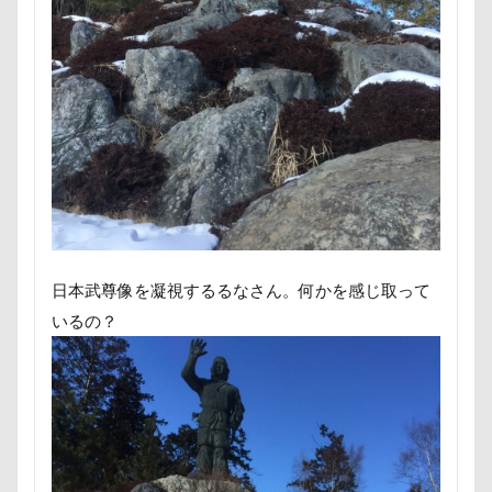
わんコレ
るなちゃん
わんちゃんの広場
ろう人形
ろいくん
れんちゃん
るるちゃん
るな祖母
るな父
るな母
るな先生
るな7才
りかちゃん
るな6才
るな5才
るな4才
るな3才
るな2才
るな1才
るな0才
るな
りょうくん
りっくん
ぐんまフラワーパーク
くるみちゃん
イヌクロ夏祭り
HUGGY BUDDY'S
Kapua
JOYくん
JOKER's TOWN
日本武尊像を凝視するるなさん。何かを感じ取って
John’s Background Switcher
jmooc
iPhone
いるの？
INUQLO-Z
INU-CLOSET
Instagram
HOUDY
KONG
HondaCars
HOLIDAY COFFEE
HIWAHIWA OHANA
Hi Meg
HARIO ハリオ ワンプレおやつキット