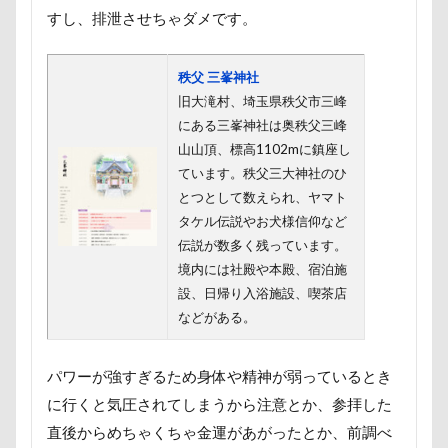
富山湾
小布施町
富山市
富士見高原
すし、排泄させちゃダメです。
富士見町
富士見公園
富士河口湖町
富士急ハイランド
富士吉田市
秩父 三峯神社
旧大滝村、埼玉県秩父市三峰
富士すばるランド
家宝
小布施ドッグラン
にある三峯神社は奥秩父三峰
小春ちゃん
室内遊びレッスン
山梨県
山山頂、標高1102mに鎮座し
巾着田
川越市
川口市
川
嵐山町
ています。秩父三大神社のひ
とつとして数えられ、ヤマト
嵐山渓谷
島忠ホームズ
岳くん
岩畳
タケル伝説やお犬様信仰など
山梨市
小松菜
山北町
山中湖村
伝説が数多く残っています。
山中湖
山下公園
展望台
屋内ドッグラン
境内には社殿や本殿、宿泊施
設、日帰り入浴施設、喫茶店
居酒屋
小谷流の里ドギーズアイランド
などがある。
小芝風花
小矢部市
宮城県
室内遊び
名前の由来
土手
夕陽
夏対策
変顔
パワーが強すぎるため身体や精神が弱っているとき
壁紙
壁
増税前
埼玉県
地震
に行くと気圧されてしまうから注意とか、参拝した
土田トレーナー
国営武蔵丘陵森林公園
外耳炎
直後からめちゃくちゃ金運があがったとか、前調べ