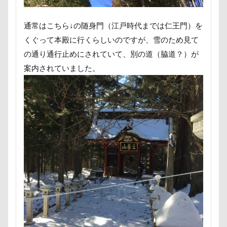
ロマニくん
ワル顔
ワクチン接種
ワガママ
ロールクッション
ロープウェイ
通常はこちら↓の随身門（江戸時代までは仁王門）を
ロープ
ローズガーデン
ローアングル撮影
くぐって本殿に行くらしいのですが、雪のため見て
の通り通行止めにされていて、別の道（脇道？）が
ロンくん
ロッテちゃん
レオンくん
案内されていました。
ロッヂ花月園
ロックハート城
ロックオン
ロゴ
ロウバイ園
ロウバイ
ロイちゃん
レヴォーグ
レディくん
レジーナ
リッチェル
リクくん
マロンちゃん
ムムちゃん
モコちゃｎ
モコちゃん
モカちゃん
モカくん
メンテナンス
メレンゲの気持ち
メルちゃん
メリーゴーラウンド
メイフェアちゃん
ムサシくん
モナちゃん
ミレーちゃん
ミレちゃん
ミルクちゃん
ミルキーちゃん