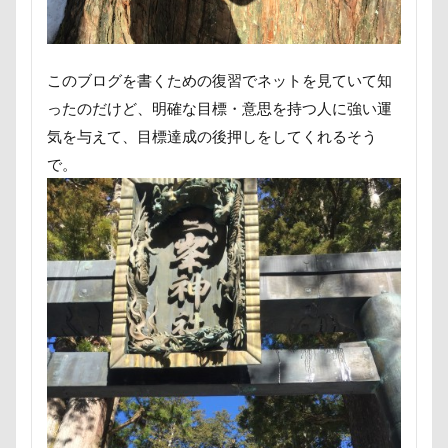
沖縄美ら海水族館
泡
火事
海岸
滑川市
湯畑
温泉プール
温泉
涼感バーセア
浸透印
海風
海浜公園
このブログを書くための復習でネットを見ていて知
海洋博公園
海ほたる
洗濯物
海の幸
ったのだけど、明確な目標・意思を持つ人に強い運
海ちゃん
海
浅間高原
浅間牧場茶屋
気を与えて、目標達成の後押しをしてくれるそう
浅間牧場
浅間火山博物館
浅間大滝
で。
流山市
津幡町
フォトスタンド
フィラリア症検査
15-Fifteen-
となりのトトロ
なんちゃってキャンパー
なんちゃって
なっちゃん
なすがまま
なかよしクラブ
なかよし
どアップ
どんぐり
どっちだ？
ととみちゃん
になちゃん
つもくん
つまんない
つまらなそう
つまらない
つつじが岡公園