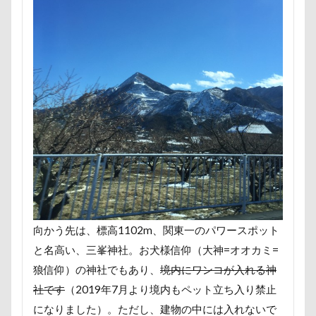
七夕
一発芸
ヴィーナスフォート
ヴィンテージ
ワークショップ
ワンピース
中島フィールズ
中瀬公園
來夢（らいむ）ちゃん
代々木公園ドッグラン
作品レビューコメント
体重
体調不良
佐久穂町
似顔絵師なつき
似顔絵
似たもの父子
休日の朝
仰向け抱っこ
代々木公園
串カツ田中 北千住店
人形
人をダメにするクッション
二足立ち
二等辺三角形
二度寝
予定
乳歯
向かう先は、標高1102m、関東一のパワースポット
九十九里浜
乗鞍高原
主張
同胎兄弟
と名高い、三峯神社。お犬様信仰（大神=オオカミ=
名刺入れ
ワンコ店内OK
富山環水公園
狼信仰）の神社でもあり、
境内にワンコが入れる神
小太郎くん
射水市
寝顔
寝起き
社です
（2019年7月より境内もペット立ち入り禁止
寝相
寝床
寝坊助
富津市
富山県
になりました）。ただし、建物の中には入れないで