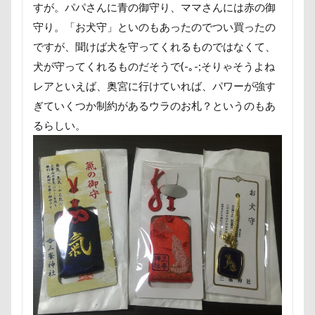
PICA秩父
くりりんちゃん
うぶちゃん
すが。パパさんに青の御守り、ママさんには赤の御
おもてなし係
おもてなし
おもちゃ
守り。「お犬守」といのもあったのでつい買ったの
ですが、聞けば犬を守ってくれるものではなくて、
おちゃし。
おすしちゃん
おしゃべりペット
犬が守ってくれるものだそうで(-｡-;そりゃそうよね
おしか御番所公園
おかみさん
え～っと？
レアといえば、奥宮に行けていれば、パワーが強す
うちの子記念日
お参り
うそこメーカー
ぎていくつか制約があるウラのお札？というのもあ
うしすけ
うさぎちゃん
いろりくん
るらしい。
いびき
いぬのきもち
いぬPHOTOフェスタ
いぬPHOTOピックアップ
いぬPHOTO
お兄ちゃん記念日
お友達
いちご狩り
お腹パンパン
くちたぷ
くぅちゃん
ぎょんたくん
きなこちゃん
かりんちゃん
お風呂
お花見散歩
お花見
お花スヌード
お留守番
お台場
お犬様信仰
お正月写真
お昼寝
お散歩バッグ
お散歩