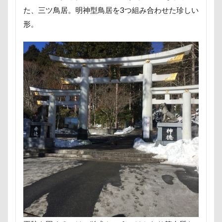
ペンション・ブランシェ草津
ペンション
た、三ツ鳥居。明神型鳥居を3つ組み合わせた珍しい
ペロリンチョ
ペロちゃん
ボサボサ
形。
ペニーレイン
ペディ(PEDI)
ペット用バスタブ
ペット名刺
ペット同伴可飲食店
ペット可
ペットボトル
ペットプロフ
ペットパラダイス
ボケ
ボタンちゃん
ペットステージ（Petstages）
マウントジーンズ
マミーちゃん
ママ実家
マハロちゃん
マテ
マザー牧場
マサラちゃん
マグノリア棟
マグカップ
マウントジーンズ那須
マイフリーガード
ボート
マイクロビーズクッション
マイクロバブル
マイクロチップ
マァムちゃん
ポテチくん
ポチくん
ポストカード