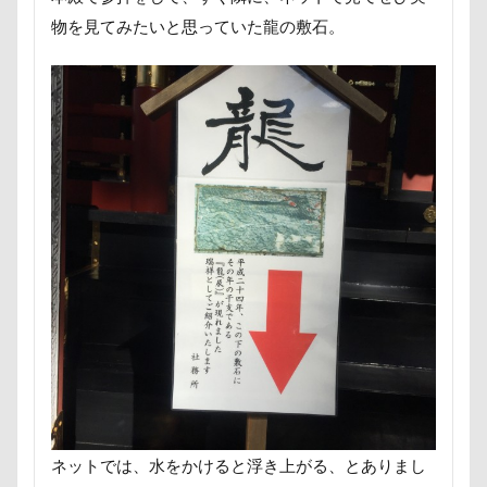
芦田愛菜
舐め舐め
茂来山
物を見てみたいと思っていた龍の敷石。
舎人公園ドッグラン
舎人公園
舌出し
自業自得
臨港パーク
腸閉塞
腕枕
脱出
能登
茂原市
茨城県
胡桃ちゃん
葵央（あお）くん
蛇口
蘭ちゃん
藤田りか子
薔薇
蕨駅
蕎麦屋
蕎麦
蓼科 茶花茶花
蓮田市
葛飾区
茶太郎くん
葉っぱ
落とし物
萌華ちゃん
萌ちゃん
菜の花
草津温泉
草津国際スキー場
草加市
茶屋
胸の飾り毛
育成
被り物
立山町
粉ミルク
米袋
米沢牛ステーキレストラン un
節分
筑西市
等身大ガンダム
笛吹市
ネットでは、水をかけると浮き上がる、とありまし
笑顔
立山連峰
空腹
糸満市
移動中