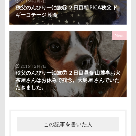
スリング
パスタくん
パヤ毛
パブロくん
2016年2月7日
秩父のんびり一泊旅⑤ ２日目朝 PICA秩父 ド
パピーベッド
パピーパーティ
パピー
ギーコテージ 朝食
パパ実家
パパ大好き
パナソニック
パソコン
パシャパシャドッグラン
パルスくん
Next
パシフィコ横浜
パウポーズ
バーニーズ
バーディくん
バースデーケーキ
バンダナ
バンちゃん
バレンタイン企画
2016年2月7日
バレンタインくん
パラボラアンテナ
パレード
秩父のんびり一泊旅⑦ ２日目昼食 山麓亭お犬
バッグ
ビートくん
ファーミネーター
茶屋さんはお休みで残念。大島屋 さんでいた
だきました。
ファッピー
ファッション
ピーチちゃん
ピーちゃん
ピンバッチ
ピッツェリアオオサキ
ピカチュウ
ピカソくん
ビビちゃん
パワースポット
ビビくん
ビスケちゃん
この記事を書いた人
ビション・フリーゼ
ヒロアキくん
ヒメちゃん