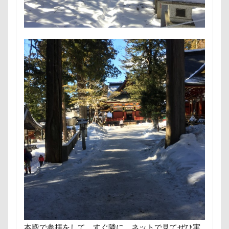
ミラーレス一眼レフ
ミラちゃん
ミックス犬
ミウちゃん
マンスリーフォト
モデル
モナカちゃん
リカちゃん
ラガーシャツ風ニット
ラヴィちゃん
ラントくん
ランキング
ラリーくん
ラランくん
ララちゃん
ラディちゃん
ラテくん
ラッキーちゃん
ライラちゃん
モネちゃん
ライムちゃん
ライムくん
ライクくん
ヨーゼフくん
ヨギボー
ユニオンジャックポロ
ユニオンジャック
ユウくん
モンブラン
モモちゃん
常磐道
店舗限定色
フォトコンテスト
芝桜
苺ちゃん
英国淑女
若狭海浜公園
若狭公園
花闊歩
花菖蒲
花の里
花
本殿で参拝をして、すぐ隣に、ネットで見てぜひ実