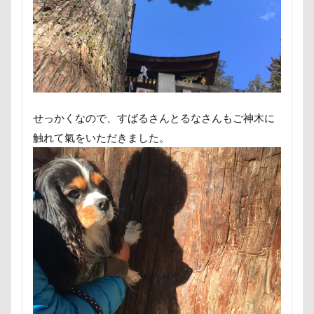
接待係
指輪
抱擁
抱っこ紐
抱きクッション
抜け毛取りクリーナー
抜け毛
手編みセーター
手作り石鹸
戦利品
手作りスヌード
手作りゴハン
手作りケーキ
手作りオヤツ
手作り
扇雀飴本舗
せっかくなので、すばるさんとるなさんもご神木に
所沢航空記念公園
所沢市
房総
戸田市
触れて氣をいただきました。
椿
模様
短冊に願いごと書いったー
犬の系統図
猫
独身貴族
狂犬病予防接種
犬用御節
犬用ケーキ
犬歯
犬服
犬旅本
犬もダメにするクッション
犬と泊まれる宿
玉ボケ
犬から訊いた「お留守番のストレスがやわらぐ」CDブッ
ク
特集
特等席
牛革鑑札入れ
牛乳屋