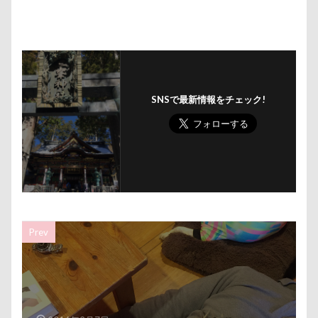
タロくん
タッテ
タイムトライアル
チェルシーちゃん
ソラくん
ソフトクリーム
ソフトエアーカラフルメッシュハーネス
ソファー
ソウスケくん
ゼロちゃん
セデッテかしま
スープ
スーパービバホーム三郷店
ダンス
SNSで最新情報をチェック!
チキン
ツツジ
チャーム類
ツイテ
チワワ
チロルちゃん
チルトシフト
チョコ君
チョコちゃん
チョコくん
チューリップフェア
チューリップ
チャームポイント
チキンソーセージ
チャーくん
チャリティ撮影会
チャリティー
Prev
チャリティ
チャックくん
チャチャ丸くん
チップちゃん
チップくん
チックン
チキンミートローフ
ドッグラン・ラボ
ドヤ顔