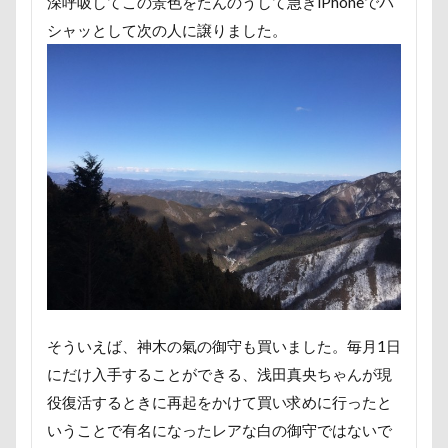
深呼吸してこの景色をたんのうして急ぎiPhoneでパ
ambient lounge
ALPHA ICON
シャッとして次の人に譲りました。
AirBuggy for Dog
Air Balloon（エアバルーン）
4コマ漫画
365カレンダー
24-70f2.8
1位
1500日
Bright.D
Cafe Marcus
festaくん
DOG DEPT
FABIA
DQX
DOGRUN+CAFE FETCH!
Doggy Box
DOGdog展
DOGDEPT
DogCat Cafe＆Shop パウ
DOG DEPT GARDEN 軽井沢
DOG DEPT GARDEN HOTEL軽井沢
DELL
CAFE SORA
DEC
D750
COROCO
そういえば、神木の氣の御守も買いました。毎月1日
COOLxCOOLplus
Compet milimili
にだけ入手することができる、浅田真央ちゃんが現
College Logo Parka
Cocoちゃん
Cocoくん
役復活するときに再起をかけて買い求めに行ったと
cocoroちゃん
Caffarel
PET-IDタグ
いうことで有名になったレアな白の御守ではないで