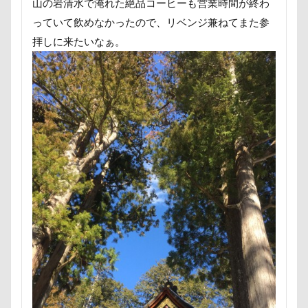
ほうとう
くんくんゲーム
アゴ
アプリ
山の岩清水で淹れた絶品コーヒーも営業時間が終わ
っていて飲めなかったので、リベンジ兼ねてまた参
アビーちゃん
アネラ
拝しに来たいなぁ。
アニマルコミュニケーター
アニマルキャップ
アニマルオブジェ
アトリエワフ
アトリエイマージュ
アジリティ
アクリルキーホルダー
アミーゴ ワン カフェ
アクリル
アクセサリー
アクアライン
アキラくん
アウトレット
アウトドア
アイリスオーヤマ
アイムス
アイス
アポロくん
アメリカンコッカー
わん宿うの浜館
アンジェロくん
イチゴ
イケメン
イオンペットショップ
アールくん
アート
アーキくん
アンバサダー
アンディくん
アンジーちゃん