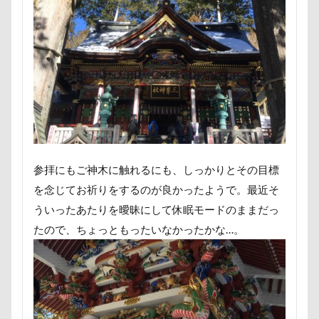
つくば市
ちょーだいキャバリア
ちゃーくん
ちくわちゃん
にっぽんわくわくキャラバン
にゃんこ学園
たぷたぷ
ひめはるの里
ぶちゃいく
ふーこちゃん
ふーくん
ふわもこスヌード
ふろく
ふゆちゃん
ふなっしー
ふくすけくん
ひんやり
ひまわり
ぬいぐるみ
ひな祭り
ひとと動物の心理学
ひっぱりっこ
ひきこもり
参拝にもご神木に触れるにも、しっかりとその目標
ばる2才
はなとしっぽ
はなちゃん
を念じてお祈りをするのが良かったようで。最近そ
はじめまして
ののくん
だいふくちゃん
ういったあたりを曖昧にして休眠モードのままだっ
たので、ちょっともったいなかったかな…。
そば処 夢の舎
ぶーちゃん（Blendyくん）
ご褒美オヤツ
すけろくくん
しろいぬカフェ
しょーたくん
しまホイ
しずくちゃん
さむおくん
さすけくん
さくらちゃん