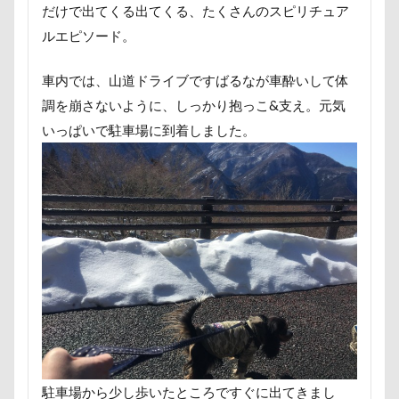
だけで出てくる出てくる、たくさんのスピリチュア
国営みちのく杜の湖畔公園
困惑顔
噛み噛み
ルエピソード。
哀愁
吾妻郡
吹き出し皿
君津市
吐いた
名護市
夕食
多頭飼い記念日
車内では、山道ドライブですばるなが車酔いして体
室内トレーニング
天空の遊覧カート
調を崩さないように、しっかり抱っこ&支え。元気
実はすごい
宝登山
宇宙犬スヌード
いっぱいで駐車場に到着しました。
宇宙兄弟
子犬のワルツ
嬬恋村
妖怪アンテナ
奇跡体験！アンビリーバボー
太閤山ランド
天狗山プレイランド
夢の島
天然記念物
大脱出
大福
大物説
大満足
大島屋
大宮区
大宮公園
大和町
夢愛ちゃん
ワンコ御節
ワンコプレート
年賀状
ペロペロ
ホームセンター
ホタルイカ
ホタルちゃん
ホクロ
ペーターくん
ペンダント
駐車場から少し歩いたところですぐに出てきまし