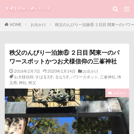
キーワード
HOME
お出かけ
秩父のんびり一泊旅⑥ ２日目 関東一のパワ
すばる
るな
犬と子ども
カテゴリー
秩父のんびり一泊旅⑥ ２日目 関東一のパ
ワースポットかつお犬様信仰の三峯神社
タグ
2016年2月7日
2020年1月14日
お出かけ
お犬様信仰
,
すばる3才
,
るな1才
,
パワースポット
,
三峯神社
,
埼
100円ショップ
写真パネル
前橋市
初詣
玉県
,
神社
,
秩父
出羽公園
出没！アド街ック天国
冷蔵庫
お出かけ
冷感ジェルマット
写真教室
写真撮影
写真加工
公園
動物殺処分ゼロ
八重桜
八街市
八ヶ岳
入間市
優玖（はるく）くん
優しい
働くおじさん