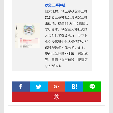
ドッグラン
ドッグプール
秩父 三峯神社
ドッグプリントロングスリーブTシャツ
旧大滝村、埼玉県秩父市三峰
ドッグフード
にある三峯神社は奥秩父三峰
山山頂、標高1102mに鎮座し
ドッグパラダイス・フィフスアヴェニュー
ています。秩父三大神社のひ
ドッグデプト
ドッグダンス
とつとして数えられ、ヤマト
ドッグタウン小豆沢
タケル伝説やお犬様信仰など
伝説が数多く残っています。
ドッグジャカードニットトップ
トマト
境内には社殿や本殿、宿泊施
ドッグカフェ
トレーニング
トレッキング
設、日帰り入浴施設、喫茶店
トレジャーガーデン
トレイル
トリミング
などがある。
トリックアート
トラクター
トライカラー
ティーポット
ティキちゃん
ドッグリゾート Woof
タイムプラス
ダンくん
ダルダル犬
ダラダラ
ダッシュ
ターン
タンポポ
タロタンちゃん