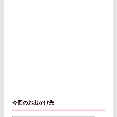
【細糸】マリンワッペン付しましまサマーニット
α5100
ZIP
ZEN店長
ZAKKA SHOP LOOP
Youtube
yogibo
WithDog
With you Dog Vision
WITH ONE
イチゴ狩り
イヌトランプ
フィギュア
ディーンくん
トイレ
トイプードル
デート
デンコちゃん
デビュー
デニムくん
デックス東京ビーチ
デジイチ
デイゴちゃん
ディーラー
トトミちゃん
ディナー
ディアーホーン
テレビ鑑賞
テレビ
テラス席
テラスOK
テトラくん
テディベアミュージアム
テディベア
トイ・プードル
トトロくん
ティーカップ
今回のお出かけ先
ドッグタイムレース
ドッグランキャラバン