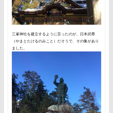
アンジェリーナちゃん
アリスちゃん
アンちゃん
アレルギー
アルマくん
アルファアイコン
アルトくん
アルジェントくん
アル3才
アル2才
アル0才
アル0
アイちゃん
三峯神社を建立するように言ったのが、日本武尊
（やまとたけるのみこと）だそうで、その像があり
わんダフルネイチャーヴィレッジ
ました。
ほうとう 富士の茶屋
まんじゅう
よくばり
よきにはからえ
ゆずちゃん
ゆきちゃん
もんじゃくん
ももちゃん
もってこい
めいちゃん
みちのくファーム
まろくん
りあん君
まるるちゃん
まるで敷物
まるくん
まめちゃん
まなちゃん
ますの寿し
まさむねくん
まいたけちゃん
ぽーくん
よもぎくん
りえちゃん