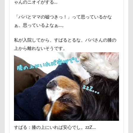
ゃんのニオイがする…
ヘンリーくん
ヘソ天
プーラニアン
ブレーメン
プレゼント
プレサーモC-25
「パパとママの嘘つきっ！」って思っているかな
プレアデス星団
プルバックハトカー
ぁ。思っているよなぁ…。
プリンちゃん
プリシアちゃん
プライスレス
私が入院してから、すばるとるな、パパさんの膝の
ププくん
プイネちゃん
ブロンズ像
上から離れないそうです。
マリンくん
マリーちゃん
ワンコクッキー
ルチアちゃん
レインコート
レイクウッズガーデンひめはるの里
レイちゃん
ルークくん
ルビーちゃん
ルビーくん
ルビー
ルナちゃん
ルナくん
ルイちゃん
レオくん
ルイくん
リーフくん
リード
リース
リリィーちゃん
リラちゃん
リュウくん
リビング
リディちゃん
すばる：膝の上にいれば安心でし。zzZ…
レインドッグス
レオナルドくん
リックくん