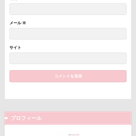
PICA秩父
くりりんちゃん
うぶちゃん
おもてなし係
おもてなし
おもちゃ
おちゃし。
おすしちゃん
おしゃべりペット
メール
※
おしか御番所公園
おかみさん
え～っと？
うちの子記念日
お参り
うそこメーカー
サイト
うしすけ
うさぎちゃん
いろりくん
いびき
いぬのきもち
いぬPHOTOフェスタ
いぬPHOTOピックアップ
いぬPHOTO
お兄ちゃん記念日
お友達
いちご狩り
お腹パンパン
くちたぷ
くぅちゃん
ぎょんたくん
きなこちゃん
かりんちゃん
お風呂
お花見散歩
お花見
お花スヌード
お留守番
お台場
お犬様信仰
お正月写真
プロフィール
お昼寝
お散歩バッグ
お散歩