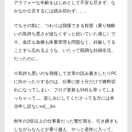
アラフォーな年齢をはじめとして不安も尽きず、な
国営みちのく杜の湖畔公園
困惑顔
噛み噛み
かなか公言するには踏み切れず。。。
哀愁
吾妻郡
吹き出し皿
君津市
吐いた
名護市
夕食
多頭飼い記念日
でもその割に、つわりは我慢できる程度（乗り物酔
室内トレーニング
天空の遊覧カート
いの気持ち悪さが波なくずっと続いていた感じ）で
実はすごい
宝登山
宇宙犬スヌード
※、血圧も血糖も体重管理も問題なく。妊娠してる
ことすら忘れるような、いたって順調な妊婦生活。
宇宙兄弟
子犬のワルツ
嬬恋村
だったのに。
妖怪アンテナ
奇跡体験！アンビリーバボー
太閤山ランド
天狗山プレイランド
夢の島
※気持ち悪いのを我慢して文章の読み書きしたりPC
天然記念物
大脱出
大福
大物説
に向かったりするのは、仕事に使う分だけで燃料切
大満足
大島屋
大宮区
大宮公園
れになってしまい、ブログ更新もSNSも滞ってしま
っちゃって…。楽しみにしてくださってる方には本
大和町
夢愛ちゃん
ワンコ御節
当申し訳ないm(_ _)m
ワンコプレート
年賀状
ペロペロ
ホームセンター
ホタルイカ
ホタルちゃん
例年の2倍以上の仕事量だった繁忙期を、引き継ぎも
ホクロ
ペーターくん
ペンダント
しながらなんとか乗り越え、やっと産休に入って。