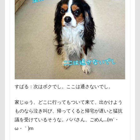
ミラーレス一眼レフ
ミラちゃん
ミックス犬
ミウちゃん
マンスリーフォト
モデル
モナカちゃん
リカちゃん
ラガーシャツ風ニット
ラヴィちゃん
ラントくん
ランキング
ラリーくん
ラランくん
ララちゃん
ラディちゃん
ラテくん
ラッキーちゃん
ライラちゃん
モネちゃん
ライムちゃん
ライムくん
ライクくん
ヨーゼフくん
ヨギボー
すばる：次はボクでし。ここは通さないでし。
ユニオンジャックポロ
ユニオンジャック
家じゅう、どこに行ってもついて来て、出かけよう
ユウくん
モンブラン
モモちゃん
常磐道
ものなら泣き叫び、帰ってくると帰宅が遅いと猛抗
店舗限定色
フォトコンテスト
芝桜
議を受けているそうな。パパさん、ごめん…(m´・
苺ちゃん
英国淑女
若狭海浜公園
ω・｀)m
若狭公園
花闊歩
花菖蒲
花の里
花