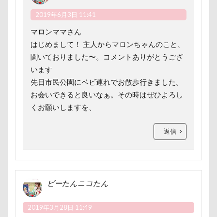
わんコレ
るなちゃん
わんちゃんの広場
2019年6月3日 11:41
ろう人形
ろいくん
れんちゃん
マロンママさん
るるちゃん
るな祖母
るな父
るな母
はじめまして！ 主人からマロンちゃんのこと、
るな先生
るな7才
りかちゃん
るな6才
聞いておりました〜。コメントありがとうござ
るな5才
るな4才
るな3才
るな2才
います
るな1才
るな0才
るな
りょうくん
先日市民公園にベビ連れでお散歩行きました。
お会いできると良いなぁ。その時はぜひよろし
りっくん
ぐんまフラワーパーク
くるみちゃん
くお願いしますを、
イヌクロ夏祭り
HUGGY BUDDY'S
Kapua
JOYくん
JOKER's TOWN
返信
John’s Background Switcher
jmooc
iPhone
INUQLO-Z
INU-CLOSET
Instagram
HOUDY
KONG
HondaCars
ビーたんニコたん
HOLIDAY COFFEE
HIWAHIWA OHANA
Hi Meg
HARIO ハリオ ワンプレおやつキット
2019年3月28日 11:49