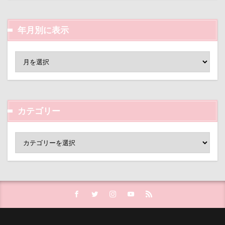
【細糸】マリンワッペン付しましまサマーニット
α5100
ZIP
ZEN店長
年月別に表示
ZAKKA SHOP LOOP
Youtube
yogibo
WithDog
With you Dog Vision
WITH ONE
イチゴ狩り
イヌトランプ
フィギュア
ディーンくん
トイレ
トイプードル
デート
デンコちゃん
デビュー
カテゴリー
デニムくん
デックス東京ビーチ
デジイチ
デイゴちゃん
ディーラー
トトミちゃん
ディナー
ディアーホーン
テレビ鑑賞
テレビ
テラス席
テラスOK
テトラくん
テディベアミュージアム
テディベア
トイ・プードル
トトロくん
ティーカップ
ドッグタイムレース
ドッグランキャラバン