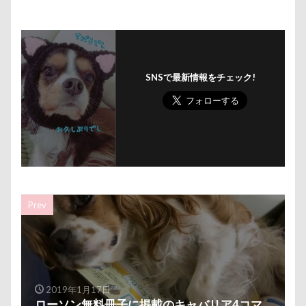
沖縄美ら海水族館
泡
火事
海岸
滑川市
湯畑
温泉プール
温泉
涼感バーセア
浸透印
海風
海浜公園
海洋博公園
海ほたる
洗濯物
海の幸
SNSで最新情報をチェック!
海ちゃん
海
浅間高原
浅間牧場茶屋
浅間牧場
浅間火山博物館
浅間大滝
流山市
津幡町
フォトスタンド
フィラリア症検査
15-Fifteen-
となりのトトロ
なんちゃってキャンパー
なんちゃって
なっちゃん
なすがまま
Prev
なかよしクラブ
なかよし
どアップ
どんぐり
どっちだ？
ととみちゃん
になちゃん
つもくん
つまんない
つまらなそう
つまらない
つつじが岡公園
2019年1月17日
ローソン無料冊子に掲載のキャバリア4コマ