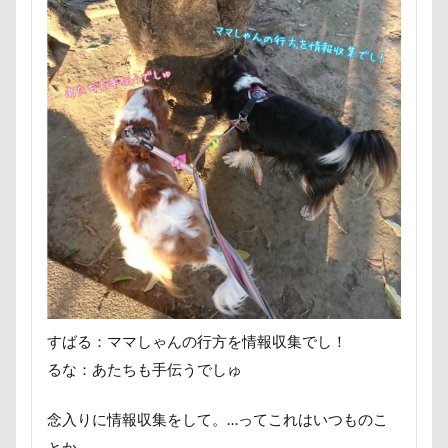
野菜ジャーキー
里山ドッグランサム
静電気
顔スワップ
那須高原SA
飾り毛
鼻
鵜の浜海岸
鳩
鰻
魚止めの滝
鬼押出し園
駄々コネ
首里城
館林市
飼い主似
顔遊び
飯能市
飯山市
食欲魔人
食器
食事風景
食べ渋り
食べたい
飛行犬
願い事メーカー
願い事
里山
那須町
袴
診断メーカー
赤ちゃん
貸し切り温泉
豆キャッチ
譲渡会
謹賀新年
読者投稿
誤飲
誕生日
試着
診察台
越谷市
記念日
すばる：ママしゃんの行方を情報収集でし！
観覧車
親戚探し
親ばかフィルター
るな：あたちも手伝うでしゅ
視線の先
見返りポーズ
西川口駅
西丹沢
念入りに情報収集をして。…ってこれはいつものこ
西の河原公園
赤壁
足立区
那須旅行
とか。