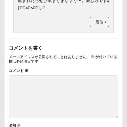
産まれたらぜひ集まりましょう〜。楽しみです₍₍
ambient lounge
ALPHA ICON
( ๑॔˃̶◡ ˂̶๑॓)◞♡
AirBuggy for Dog
Air Balloon（エアバルーン）
4コマ漫画
365カレンダー
24-70f2.8
返信
1位
1500日
Bright.D
Cafe Marcus
festaくん
DOG DEPT
FABIA
DQX
DOGRUN+CAFE FETCH!
Doggy Box
コメントを書く
DOGdog展
DOGDEPT
メールアドレスが公開されることはありません。
※
が付いている
欄は必須項目です
DogCat Cafe＆Shop パウ
コメント
※
DOG DEPT GARDEN 軽井沢
DOG DEPT GARDEN HOTEL軽井沢
DELL
CAFE SORA
DEC
D750
COROCO
COOLxCOOLplus
Compet milimili
College Logo Parka
Cocoちゃん
Cocoくん
cocoroちゃん
Caffarel
PET-IDタグ
名前
※