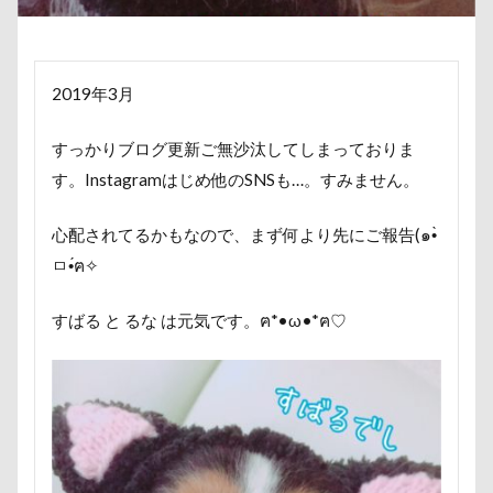
傘
健康チェック
加湿器
動物病院
保護犬
去勢手術
同胎
吉野家
叱れない
叱るの忘れてシャッター切る
2019年3月
叱られた
口タプ
受領印
取り込み中
すっかりブログ更新ご無沙汰してしまっておりま
取りあい
博物館
北海道直送
す。Instagramはじめ他のSNSも…。すみません。
南相馬鹿島SA
南相馬市
卒業
千里浜なぎさドライブウェイ
千葉県
心配されてるかもなので、まず何より先にご報告(๑•̀
千本松牧場
千ちゃん
北陸
北軽井沢
ㅁ•́ฅ✧
倶利伽羅峠
保水効果
名刺
すばる と るな は元気です。ฅ*•ω•*ฅ♡
三王山ふれあい公園
丘を越えて
世界平和
世界の名犬牧場
不貞寝
下野市
上越市
上尾市
三陸復興国立公園
三瓶くん
三峯神社
中年サラリーマン
三井アウトレットパーク
万座毛
万が一の備え