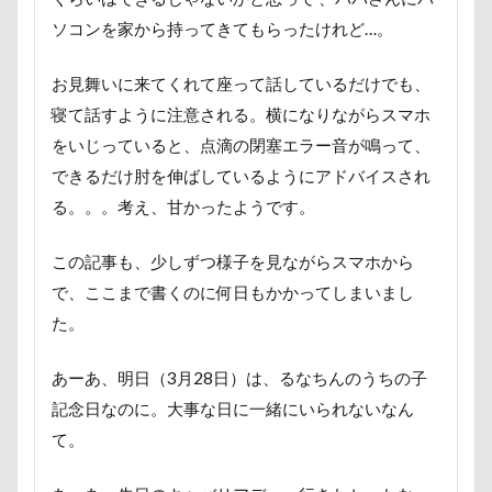
接待係
指輪
抱擁
抱っこ紐
ソコンを家から持ってきてもらったけれど…。
抱きクッション
抜け毛取りクリーナー
抜け毛
お見舞いに来てくれて座って話しているだけでも、
手編みセーター
手作り石鹸
戦利品
寝て話すように注意される。横になりながらスマホ
手作りスヌード
手作りゴハン
手作りケーキ
をいじっていると、点滴の閉塞エラー音が鳴って、
手作りオヤツ
手作り
扇雀飴本舗
できるだけ肘を伸ばしているようにアドバイスされ
所沢航空記念公園
所沢市
房総
戸田市
る。。。考え、甘かったようです。
椿
模様
短冊に願いごと書いったー
犬の系統図
猫
独身貴族
狂犬病予防接種
この記事も、少しずつ様子を見ながらスマホから
で、ここまで書くのに何日もかかってしまいまし
犬用御節
犬用ケーキ
犬歯
犬服
た。
犬旅本
犬もダメにするクッション
犬と泊まれる宿
玉ボケ
あーあ、明日（3月28日）は、るなちんのうちの子
犬から訊いた「お留守番のストレスがやわらぐ」CDブッ
記念日なのに。大事な日に一緒にいられないなん
ク
て。
特集
特等席
牛革鑑札入れ
牛乳屋