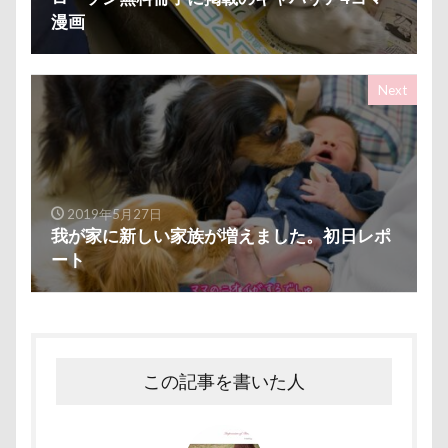
つくば市
ちょーだいキャバリア
ちゃーくん
漫画
ちくわちゃん
にっぽんわくわくキャラバン
にゃんこ学園
たぷたぷ
ひめはるの里
Next
ぶちゃいく
ふーこちゃん
ふーくん
ふわもこスヌード
ふろく
ふゆちゃん
ふなっしー
ふくすけくん
ひんやり
ひまわり
ぬいぐるみ
ひな祭り
2019年5月27日
ひとと動物の心理学
ひっぱりっこ
ひきこもり
我が家に新しい家族が増えました。初日レポ
ート
ばる2才
はなとしっぽ
はなちゃん
はじめまして
ののくん
だいふくちゃん
そば処 夢の舎
ぶーちゃん（Blendyくん）
ご褒美オヤツ
すけろくくん
しろいぬカフェ
この記事を書いた人
しょーたくん
しまホイ
しずくちゃん
さむおくん
さすけくん
さくらちゃん