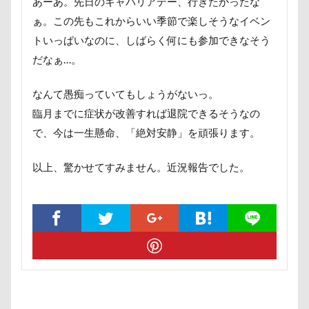
あーあ。先日のキャバリアデー、行きたかったな
片足上げ
片平村
爛燈
焼肉
獣医
ぁ。この先もこれからいい季節で楽しそうなイベン
王様風
無線LAN搭載SDHCカード
療法食
トいっぱいなのに、しばらく何にも参加できなそう
知育玩具
着物
真剣
看板犬
目黒区
だなぁ…。
皮膚
百均
白目
白い泡
疲れた
玲凰（れおん）くん
異父姉妹
異母兄弟
なんて愚痴っていてもしょうがないっ。
男前
生地海岸
甚平
甘エビ
臨月までに症状が改善すれば退院できるそうなの
で、今は一生懸命、「絶対安静」を頑張ります。
琥龍くん
琥珀ちゃん
琥太郎くん
現行犯逮捕
焼き芋
炭火焼肉 船渡
以上、驚かせてすみません。近況報告でした。
模様替え
毛呂山町
沖縄県営平和祈念公園
沖縄県
沖縄旅行
沖縄サンプラザホテル
決定的瞬間
江東区
永久歯
水元公園
毛玉
残像
河津桜
歯磨き
歩道橋
次郎くん
樹脂粘土
横浜港シンボルタワー
横浜港
横浜市
横浜ペット博
横浜