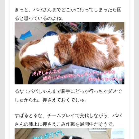
ロマニくん
ワル顔
ワクチン接種
きっと、パパさんまでどこかに行ってしまったら困
ワガママ
ロールクッション
ロープウェイ
ると思っているのよね。
ロープ
ローズガーデン
ローアングル撮影
ロンくん
ロッテちゃん
レオンくん
ロッヂ花月園
ロックハート城
ロックオン
ロゴ
ロウバイ園
ロウバイ
ロイちゃん
レヴォーグ
レディくん
レジーナ
リッチェル
リクくん
マロンちゃん
ムムちゃん
モコちゃｎ
モコちゃん
るな：パパしゃんまで勝手にどっか行っちゃダメで
モカちゃん
モカくん
メンテナンス
しゅからね。押さえておくでしゅ。
メレンゲの気持ち
メルちゃん
メリーゴーラウンド
メイフェアちゃん
すばるとるな、チームプレイで交代しながら、パパ
ムサシくん
モナちゃん
ミレーちゃん
さんの膝上に押さえこみ作戦を展開中だそうで。
ミレちゃん
ミルクちゃん
ミルキーちゃん