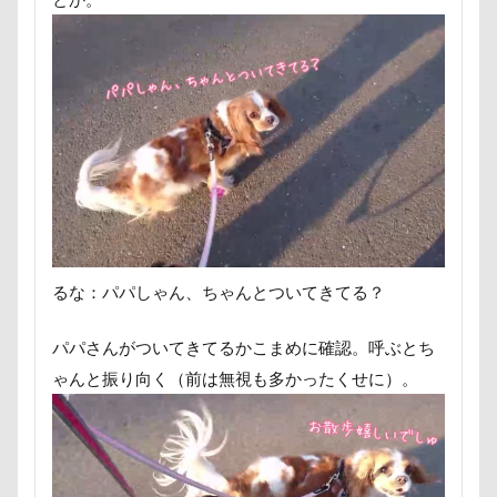
遊園地
那須ゴンドラ
那須どうぶつ王国
那須とりっくあーとぴあ
那覇市
道満ドッグラン
道満ドッグプール
運転手
運転席
運転
遊んで
踊り
追いかけっこ
迷子札
近江屋
農家のオバチャン
軽井沢町 南軽井沢
軽井沢町
軽井沢旅行
軽井沢タリアセン
軽井沢
車
砂浜
石川県
引っ越し
るな：パパしゃん、ちゃんとついてきてる？
日向ぼっこ
時計
春日部市
春三くん
星野エリア
昇降テーブル
旭日丘湖畔緑地公園
パパさんがついてきてるかこまめに確認。呼ぶとち
旧軽井沢森ノ美術館
日高市
日帰り入院
ゃんと振り向く（前は無視も多かったくせに）。
日光浴
曼珠沙華
旅館
方言
新潟県
新春ハッピースクラッチキャンペーン
斑尾高原
文楽 東蔵
文太くん
散歩
撮影会