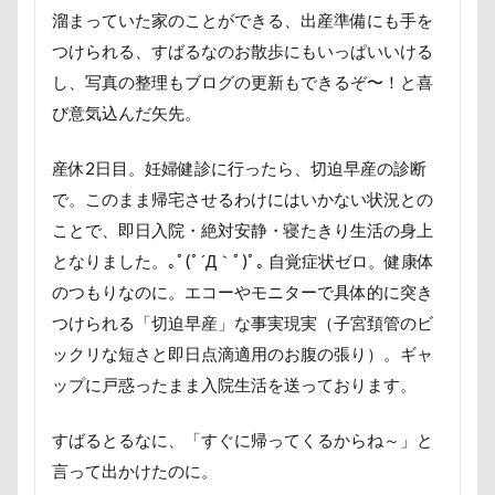
ペンション・ブランシェ草津
ペンション
溜まっていた家のことができる、出産準備にも手を
ペロリンチョ
ペロちゃん
ボサボサ
つけられる、すばるなのお散歩にもいっぱいいける
し、写真の整理もブログの更新もできるぞ〜！と喜
ペニーレイン
ペディ(PEDI)
ペット用バスタブ
び意気込んだ矢先。
ペット名刺
ペット同伴可飲食店
ペット可
ペットボトル
ペットプロフ
ペットパラダイス
産休2日目。妊婦健診に行ったら、切迫早産の診断
ボケ
ボタンちゃん
で。このまま帰宅させるわけにはいかない状況との
ペットステージ（Petstages）
マウントジーンズ
ことで、即日入院・絶対安静・寝たきり生活の身上
となりました。｡ﾟ(ﾟ´Д｀ﾟ)ﾟ｡ 自覚症状ゼロ。健康体
マミーちゃん
ママ実家
マハロちゃん
のつもりなのに。エコーやモニターで具体的に突き
マテ
マザー牧場
マサラちゃん
つけられる「切迫早産」な事実現実（子宮頚管のビ
マグノリア棟
マグカップ
ックリな短さと即日点滴適用のお腹の張り）。ギャ
マウントジーンズ那須
マイフリーガード
ップに戸惑ったまま入院生活を送っております。
ボート
マイクロビーズクッション
マイクロバブル
マイクロチップ
マァムちゃん
すばるとるなに、「すぐに帰ってくるからね～」と
言って出かけたのに。
ポテチくん
ポチくん
ポストカード