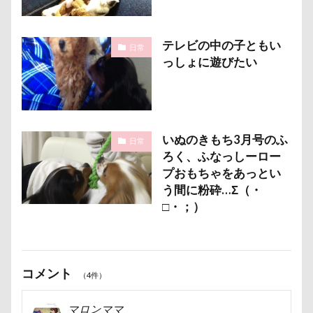
ほうとう
くんくんゲーム
アゴ
アプリ
アビーちゃん
アネラ
テレビの中の子ともい
アニマルコミュニケーター
アニマルキャップ
日常
っしょに遊びたい
アニマルオブジェ
アトリエワフ
アトリエイマージュ
アジリティ
アクリルキーホルダー
アミーゴ ワン カフェ
アクリル
アクセサリー
アクアライン
いぬのきもち3月号のふ
日常
ろく、ふなっしーロー
アキラくん
アウトレット
アウトドア
プおもちゃをあっとい
アイリスオーヤマ
アイムス
アイス
う間に粉砕…Σ（・
アポロくん
アメリカンコッカー
□・；）
わん宿うの浜館
アンジェロくん
イチゴ
イケメン
イオンペットショップ
アールくん
アート
アーキくん
アンバサダー
コメント
（4件）
アンディくん
アンジーちゃん
マロンママ