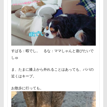
称名滝
秩父
福袋
福島県
神社
神奈川県
砺波市
破壊王
粗相
紅ズワイガニ
肘掛けスタイル
羽咋市
肉菜工房 うしすけ 台場店
肉球マッサージ
肉球ハーネス
肉球
耳掃除嫌い
耳掃除
耳
羽鳥湖
羽田空港
群馬県
紅梅
美術館
羊毛フェルト
置物
絵皿
すばる：暇でし。 るな：ママしゃんと遊びたいで
絵画教室
細工蒲鉾
紬くん
紫陽花
しゅ
紋次郎くん
紅葉
血液検査
被毛
ま、たまに膝上から外れることはあっても、パパの
石巻市
長野北部旅行
青木町公園
震災
近くはキープ。
雪
雨
雑草
集合写真
階段
長野県
長野原町
長瀞屋
音雅
長瀞
お散歩に行っても。
長持ちオヤツ
長友心平
鐘
銀行印
銀座ミレージャギャラリー
鈴木福