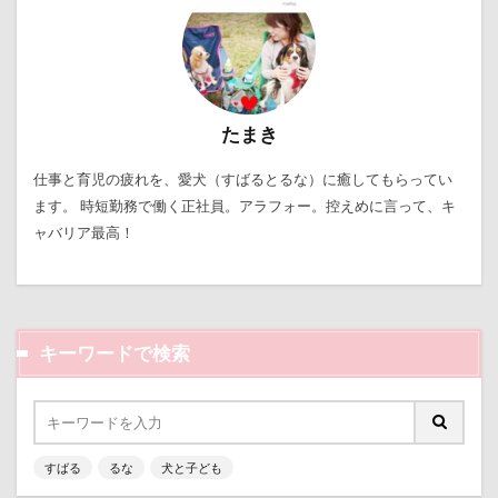
お手入れグッズ
お尻
お客様
お嬢
お土産
いとこ
いちごちゃん
PRIMELAND ドッグランもろやま
SUBARU
W-03 Class10
ViViくん
vivianちゃん
たまき
VANちゃん
Tシャツ
TOYOTA DOGサークル
仕事と育児の疲れを、愛犬（すばるとるな）に癒してもらってい
TOTO
TOSHIBA
Surface Pro 4
ます。 時短勤務で働く正社員。アラフォー。控えめに言って、キ
StudioRitz
WANDAWAY
STARWARS
ャバリア最高！
SONY
Simplers
SEL35F18
SA
RUBYちゃん
RICKくん
RENZOちゃん
RAIN DOGS
wan
Wanday
いたずらっこ
キーワードで検索
あおいちゃん
いえ～ぃ
あわわ
ありがとう
あずきちゃん
あすかちゃん
あごのせ
あくび
あきる野市
あきらちゃん
あいちゃん
WANS.tokyo
すばる
るな
犬と子ども