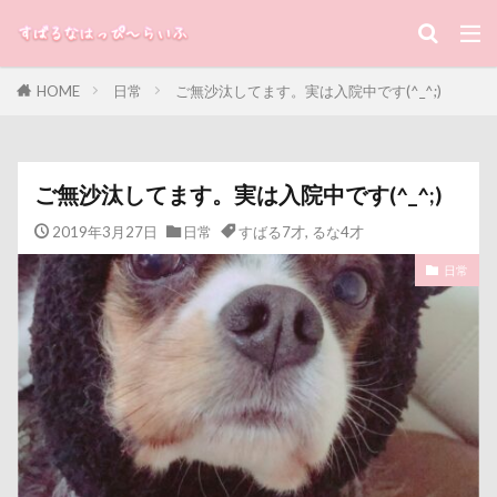
キーワード
HOME
日常
ご無沙汰してます。実は入院中です(^_^;)
すばる
るな
犬と子ども
カテゴリー
ご無沙汰してます。実は入院中です(^_^;)
2019年3月27日
日常
すばる7才
,
るな4才
タグ
日常
100円ショップ
写真パネル
前橋市
初詣
出羽公園
出没！アド街ック天国
冷蔵庫
冷感ジェルマット
写真教室
写真撮影
写真加工
公園
動物殺処分ゼロ
八重桜
八街市
八ヶ岳
入間市
優玖（はるく）くん
優しい
働くおじさん