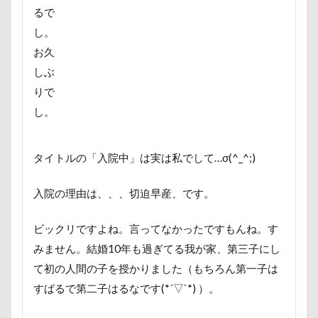
富山湾
小布施町
富山市
富士見高原
るで
富士見町
富士見公園
富士河口湖町
し。
お久
富士急ハイランド
富士吉田市
しぶ
富士すばるランド
家宝
小布施ドッグラン
りで
小春ちゃん
室内遊びレッスン
山梨県
し。
巾着田
川越市
川口市
川
嵐山町
嵐山渓谷
島忠ホームズ
岳くん
岩畳
タイトルの「入院中」は実は私でして…σ(^_^;)
山梨市
小松菜
山北町
山中湖村
山中湖
山下公園
展望台
屋内ドッグラン
入院の理由は、、、切迫早産、です。
居酒屋
小谷流の里ドギーズアイランド
ビックリですよね。言ってなかったですもんね。す
小芝風花
小矢部市
宮城県
室内遊び
みません。結婚10年も過ぎてる我が家、第三子にし
名前の由来
土手
夕陽
夏対策
変顔
て初の人間の子を授かりました（もちろん第一子は
壁紙
壁
増税前
埼玉県
地震
すばるで第二子はるなです(*´▽`*) ）。
土田トレーナー
国営武蔵丘陵森林公園
外耳炎