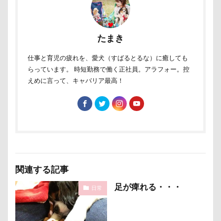
さいたま市
ご褒美
すっとぼけ
ごんたろうくん
ごみ好き
ごちそう
こまざわフルーツファーム
この顔が好き
たまき
こそどろ部
ここちゃん
ここあちゃん
仕事と育児の疲れを、愛犬（すばるとるな）に癒しても
こいずみ動物病院
すすきちゃん
すばる0才
らっています。 時短勤務で働く正社員。アラフォー。控
せんたろうくん
すばるん卓上カレンダー
えめに言って、キャバリア最高！
せくし～
ずぼら
すーぱーひーろー
すももちゃん
すばる父
すばる母
すばる棚
すばる号
すばる兄弟
すばるの家
すばる10才
すばるなクローゼット
すばるちゃん
関連する記事
すばる9才
すばる7才
すばる6才
足が痺れる・・・
日常
すばる5才
すばる4才
すばる3才
すばる2才
すばる1才
ぶなの湯