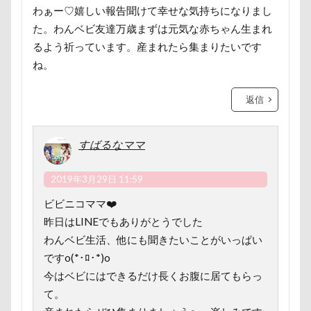
HARE
HappyBirthday
g​e​l​a​t​o​ ​p​i​q​u​e​
GW
わぁー♡嬉しい報告聞けて幸せな気持ちになりまし
Konaちゃん
LDソファー
gacco
た。わんベビ友達万歳まずは元気な赤ちゃん生まれ
るよう祈っています。産まれたら集まりたいです
MTシリーズ
PET BOX
PENNY LANE
ね。
OASIS
Noaちゃん
Nikon
Nicoちゃん
Naluちゃん
M・U SPORTS
My Talking Pet
返信
MOON STAR石鹸
LEVORG
MC-VKS8200
MC-SBU840K. Panasonic
mayhanaさん
すばるなママ
Marque Blanc
MANDARINE BROTHERS
2019年3月29日 11:59
M'sふぁくとりー
LUCIAちゃん
LIPPLE LASER
LINEスタンプ
LIMONEちゃん
Grandir
ビビニコママ❤️
昨日はLINEでもありがとうでした
FlashAir
PeTeMo
Andycafe
Bonitoくん
わんベビ生活、他にも聞きたいことがいっぱい
Bleu Bleuet
BLENHEIM眞理
BISTRO うしすけ
ですo(*･ﾛ･*)o
BBQ
awa hour
APO
annちゃん
今はベビにはできるだけ長くお腹に居てもらっ
Anelaくん
Amigoちゃん
BUBBLEBOO
て。