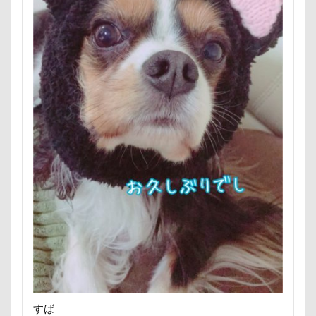
七夕
一発芸
ヴィーナスフォート
ヴィンテージ
ワークショップ
ワンピース
中島フィールズ
中瀬公園
來夢（らいむ）ちゃん
代々木公園ドッグラン
作品レビューコメント
体重
体調不良
佐久穂町
似顔絵師なつき
似顔絵
似たもの父子
休日の朝
仰向け抱っこ
代々木公園
串カツ田中 北千住店
人形
人をダメにするクッション
二足立ち
二等辺三角形
二度寝
予定
乳歯
九十九里浜
乗鞍高原
主張
同胎兄弟
名刺入れ
ワンコ店内OK
富山環水公園
小太郎くん
射水市
寝顔
寝起き
寝相
寝床
寝坊助
富津市
富山県
すば