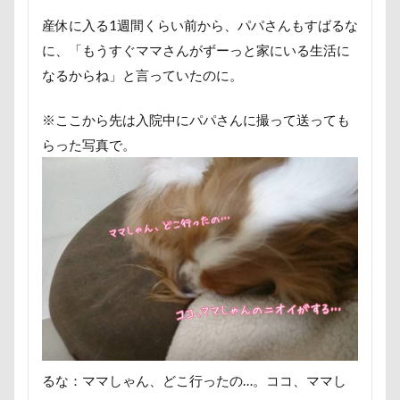
ポケモンGO
ポカポカ
ボール
産休に入る1週間くらい前から、パパさんもすばるな
ペットドック
ペットショップ
マリンちゃん
に、「もうすぐママさんがずーっと家にいる生活に
フルーツトマト狩り
ブルブル
ブリーダー
なるからね」と言っていたのに。
ブリキ看板
ブランチ
ブラッシング
※ここから先は入院中にパパさんに撮って送っても
ブラタン
フワフワ
フレブル
らった写真で。
フレキシリード
フリーマーケット
ブレスレット
フリーステッチ free stitch
フリスビー
フランソワーズちゃん
フランソワーズくん
フランちゃん
フセ
フクロウの森
フォトフレーム
フォトツアー
ブレアちゃん
ブレンハイム
ペットグラス
プール
ペットカート
ペットのおうち
ペットと泊まる陽だまり
ベンくん
るな：ママしゃん、どこ行ったの…。ココ、ママし
ベランダ菜園
ベランダ
ベストショット