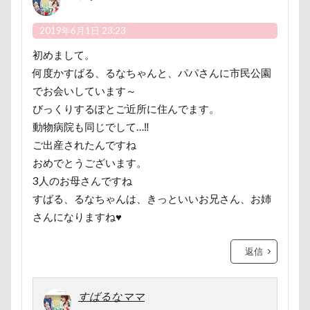
アンジェリーナちゃん
アリスちゃん
アンちゃん
アレルギー
アルマくん
2019年6月1日 23:23
アルファアイコン
アルトくん
初めまして。
アルジェントくん
アル3才
アル2才
何度かすばる、るなちゃんと、パパさんに市民公園
でお会いしています～
アル0才
アル0
アイちゃん
びっくりするぽとご近所に住んでます。
わんダフルネイチャーヴィレッジ
動物病院も同じでして…‼️
ほうとう 富士の茶屋
まんじゅう
よくばり
ご出産されたんですね
よきにはからえ
ゆずちゃん
ゆきちゃん
おめでとうございます。
もんじゃくん
ももちゃん
もってこい
3人のお母さんですね
すばる、るなちゃんは、きっといいお兄さん、お姉
めいちゃん
みちのくファーム
まろくん
さんになりますね♥️
りあん君
まるるちゃん
まるで敷物
まるくん
まめちゃん
まなちゃん
返信
ますの寿し
まさむねくん
まいたけちゃん
ぽーくん
よもぎくん
りえちゃん
すばるなママ