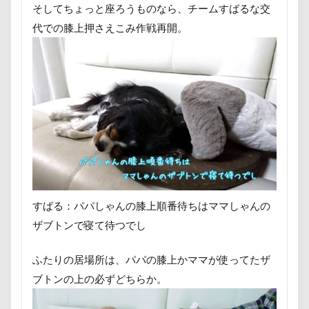
そしてちょっと座ろうものなら、チームすばるな交
芦田愛菜
舐め舐め
茂来山
代での膝上押さえこみ作戦再開。
舎人公園ドッグラン
舎人公園
舌出し
自業自得
臨港パーク
腸閉塞
腕枕
脱出
能登
茂原市
茨城県
胡桃ちゃん
葵央（あお）くん
蛇口
蘭ちゃん
藤田りか子
薔薇
蕨駅
蕎麦屋
蕎麦
蓼科 茶花茶花
蓮田市
葛飾区
茶太郎くん
葉っぱ
落とし物
萌華ちゃん
萌ちゃん
菜の花
草津温泉
すばる：パパしゃんの膝上順番待ちはママしゃんの
草津国際スキー場
草加市
茶屋
ザブトンで寝て待つでし
胸の飾り毛
育成
被り物
立山町
粉ミルク
米袋
米沢牛ステーキレストラン un
ふたりの居場所は、パパの膝上かママが使ってたザ
節分
筑西市
等身大ガンダム
笛吹市
ブトンの上の必ずどちらか。
笑顔
立山連峰
空腹
糸満市
移動中