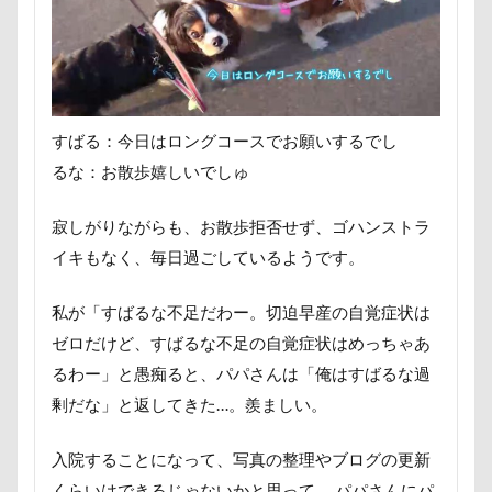
暑さ対策
最敬礼
撮影スポット
板橋区
梨
梅百花園
梅
桜並木
桜
桃侍くん
栃木県
柚稀（ゆずき）くん
枕
松本市
月チャーム
東芝
東京都
すばる：今日はロングコースでお願いするでし
東京ビックサイト
東京April
来客
本部町
るな：お散歩嬉しいでしゅ
未来ちゃん
木更津
望くん
服
撮影テクニック
携帯ストラップ
寂しがりながらも、お散歩拒否せず、ゴハンストラ
イキもなく、毎日過ごしているようです。
極上牛のスペアリブ
忍者
成田ゆめ牧場
愛車
情報誌
恩納村
怪獣
怖い
私が「すばるな不足だわー。切迫早産の自覚症状は
怒られる5秒前
怒らない
忘年会
心雑音
ゼロだけど、すばるな不足の自覚症状はめっちゃあ
成田山新勝寺
心配無用
心配
心臓病の薬
るわー」と愚痴ると、パパさんは「俺はすばるな過
心大朗くん
微速度撮影
御用
彼岸花
剰だな」と返してきた…。羨ましい。
彩湖・道満グリーンパーク
弱点
成田山
入院することになって、写真の整理やブログの更新
成田市
掻き掻き
手編み
接触冷感
くらいはできるじゃないかと思って 、パパさんにパ