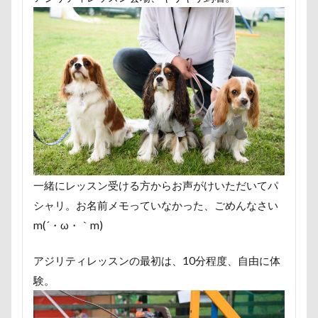
ユウくん
モンブラン
モモちゃん
常磐道
フォトコンテスト
芝桜
苺ちゃん
英国淑女
花闊歩
花菖蒲
花の里
花
芦田愛菜
舎人公園ドッグラン
舎人公園
舌出し
自業自
腕枕
脱出
能登
茂原市
茨城県
胡桃
蛇口
蘭ちゃん
藤田りか子
薔薇
蕨駅
蓼科 茶花茶花
蓮田市
葛飾区
茶太郎くん
萌華ちゃん
萌ちゃん
菜の花
草津温泉
一緒にレッスン受ける方からお声がけいただいてパ
茶屋
胸の飾り毛
育成
被り物
立山町
シャリ。お名前メモっていなかった、ごめんなさい
米沢牛ステーキレストラン un
節分
筑西市
等
m(´・ω・｀m)
笑顔
立山連峰
空腹
糸満市
移動中
福島県
神社
神奈川県
砺波市
破壊王
アジリティレッスンの最初は、10分程度、自由に体
験。
肘掛けスタイル
羽咋市
肉菜工房 うしすけ 台場店
肉球ハーネス
肉球
耳掃除嫌い
耳掃除