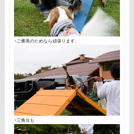
怒られる5秒前
怒らない
忘年会
心雑音
心配
心臓病の薬
心大朗くん
微速度撮影
彩湖・道満グリーンパーク
弱点
成田山
成田
接触冷感
接待係
指輪
抱擁
抱っこ紐
↑ご褒美のためなら頑張ります。
抜け毛取りクリーナー
抜け毛
手編みセーター
手作りスヌード
手作りゴハン
手作りケーキ
扇雀飴本舗
所沢航空記念公園
所沢市
房総
短冊に願いごと書いったー
犬の系統図
猫
独
犬用御節
犬用ケーキ
犬歯
犬服
犬旅本
犬と泊まれる宿
玉ボケ
犬から訊いた「お留守番のス
特集
特等席
牛革鑑札入れ
牛乳屋
片足
焼肉
獣医
王様風
無線LAN搭載SDHCカード
着物
真剣
看板犬
目黒区
皮膚
百均
↑三角台も
疲れた
玲凰（れおん）くん
異父姉妹
異母兄