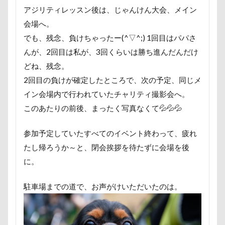
まるるちゃん
まるで敷物
まるくん
まめちゃ
アジリティレッスン後は、じゃんけん大会、メイン
ますの寿し
まさむねくん
まいたけちゃん
ぽ
会場へ。
でも、残念、負けちゃったー(^▽^;) 1回目はパパさ
りえちゃん
わんコレ
るなちゃん
わんちゃん
んが、2回目は私が、3回くらいは勝ち進んだんだけ
ろいくん
れんちゃん
るるちゃん
るな祖母
どね、残念。
るな先生
るな7才
りかちゃん
るな6才
2回目の負けが確定したところで、次の予定、同じメ
るな3才
るな2才
るな1才
るな0才
るな
イン会場内で行われていたチャリティ撮影会へ。
ぐんまフラワーパーク
くるみちゃん
イヌクロ夏祭
このあたりの前後、まったく写真なくて💦💦💦
Kapua
JOYくん
JOKER's TOWN
John’s Backg
参加予定していたすべてのイベント終わって、疲れ
iPhone
INUQLO-Z
INU-CLOSET
Instagram
たし帰ろうか～と、閉会挨拶を待たずに会場を後
HondaCars
HOLIDAY COFFEE
HIWAHIWA OHANA
に。
HARIO ハリオ ワンプレおやつキット
HARE
HappyB
GW
Konaちゃん
LDソファー
gacco
MT
駐車場までの道で、お声がけいただいたのは。
PENNY LANE
OASIS
Noaちゃん
Nikon
M・U SPORTS
My Talking Pet
MOON STAR石鹸