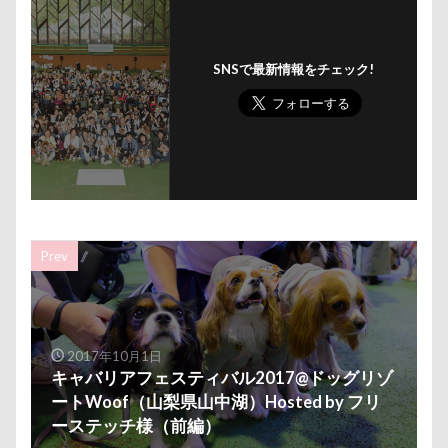
クゥくん
クッキーくん
スヌード
サンシェー
シフォンちゃん
シェンロンくん
シェリーちゃん
SNSで最新情報をチェック!
サンドイッチ
サンタパレード
サンタ
サンキ
サラリーマン
サラダバー
サラサラ
サマーニ
サマーちゃん
サツマイモ
サツキ
ササミジャ
シュウイチDOG
ゴンドラ
ジュンちゃん
スト
スツール
スターバックス
スキー
ジローラモ
ジョンソンタウン
ジョンくん
ジュンくん
シ
Prev
ジャンピングキャッチ
ジャックくん
ジグソーパズ
ジェイくん
シンクロ
シルバーウィーク
シル
ゴールデンウィーク
ゴッドハンド
クッキーちゃん
2017年10月1日
ケイくん
グラス
クールｘクールプラス
クー
キャバリアフェスティバル2017@ドッグリゾ
クークチュール
クレオくん
クレアちゃん
ク
ートWoof（山梨県山中湖）Hosted by フリ
ーステッチ様（前編）
ケルヒャー
クリスティーナちゃん
クリエイタース