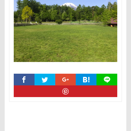
キャバレンタイン
キャバリアブランケット
キャバ
キャバリア風鈴
キャバリア白書
キャバリア特集号
キャバリア本
キャバリア服
キャバリアレスキュー
キャバリアミーティング2018
キャバリアミーティング
クゥ君
ウォーターエース
エクシーガ
エアー
ウブちゃん
ウッドチップ
ウッドスティック
ウォータートレッキング
ウェルカムドッグ
エルく
ウィルくん
イーノの森
インテリア
インターペ
イングランド代表キャバリアーズユニフォーム
イルカ
エナジーロープ
エルちゃん
カファレル
オヤ
カヌチャベイホテル ＆ ヴィラズ
カドラー
カトラリ
オープンカー
オーナメント
オーダーメイド
エルマーくん
オモチャ
オムライス
オブジェ
オスワリ
オクラ
オキちゃん劇場
エヴァちゃ