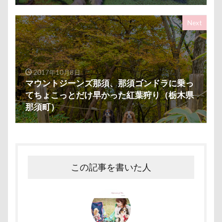
クララちゃん
クラシックカー博物館
クラシックカ
クッション
クッキー君
ケガ
ケンシロウくん
Next
コタローくん
コンテスト
コング
コロンちゃ
コメちゃん
コムギくん
コナちゃん
コトラく
コソドロスヌード
ケージ
コソドロ
コスプレ
2017年10月8日
マウントジーンズ那須、那須ゴンドラに乗っ
ココナラ
ココアちゃん
ココアくん
ココちゃ
てちょこっとだけ早かった紅葉狩り（栃木県
ケーヨーデイツー
ケーヨーD2
鼻垂れ
那須町）
検索
この記事を書いた人