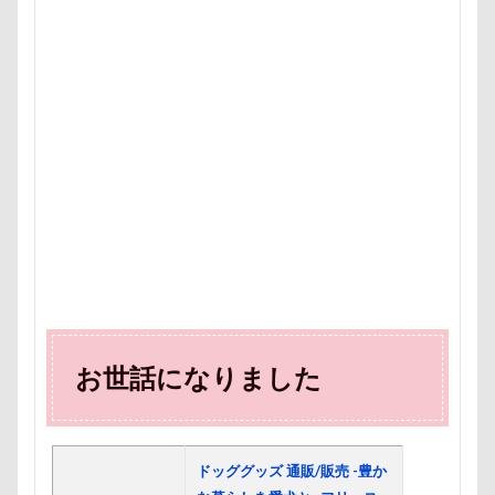
トレーニング
トレッキング
トレジャーガーデン
トリックアート
トラクター
トライカラー
テ
ドッグリゾート Woof
タイムプラス
ダンくん
ダッシュ
ターン
タンポポ
タロタンちゃん
タイムトライアル
チェルシーちゃん
ソラくん
ソフトエアーカラフルメッシュハーネス
ソファー
セデッテかしま
スープ
スーパービバホーム三郷店
ツツジ
チャーム類
ツイテ
チワワ
チロ
チョコ君
チョコちゃん
チョコくん
チューリ
チャームポイント
チキンソーセージ
チャーくん
チャリティー
チャリティ
チャックくん
チャ
お世話になりました
チップくん
チックン
チキンミートローフ
ド
スリング
パスタくん
パヤ毛
パブロくん
ドッググッズ 通販/販売 -豊か
パピーパーティ
パピー
パパ実家
パパ大好き