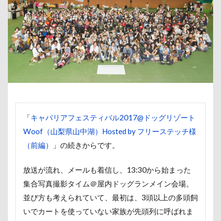
取りあい
博物館
北海道直送
南相馬鹿島SA
千里浜なぎさドライブウェイ
千葉県
千本松牧場
北軽井沢
倶利伽羅峠
保水効果
名刺
三
丘を越えて
世界平和
世界の名犬牧場
不貞寝
上尾市
三陸復興国立公園
三瓶くん
三峯神社
三井アウトレットパーク
万座毛
万が一の備え
ヴィーナスフォート
ヴィンテージ
ワークショップ
中島フィールズ
中瀬公園
來夢（らいむ）ちゃん
「
キャバリアフェスティバル2017@ドッグリゾート
Woof（山梨県山中湖）Hosted by フリーステッチ様
作品レビューコメント
体重
体調不良
佐久穂
（前編）
」の続きからです。
似顔絵
似たもの父子
休日の朝
仰向け抱っこ
串カツ田中 北千住店
人形
人をダメにするクッショ
放送が流れ、メールも着信し、13:30から始まった
二等辺三角形
二度寝
予定
乳歯
九十九
集合写真撮影タイム＠屋内ドッグランメイン会場。
同胎兄弟
名刺入れ
ワンコ店内OK
富山環水公
並び方も考えられていて、最初は、3頭以上の多頭飼
いでカートを使っていない家族が先頭列に呼ばれま
寝顔
寝起き
寝相
寝床
寝坊助
富津