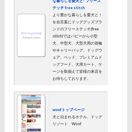
な暮らしを愛犬と- フリース
パソコン
パシャパシャドッグラン
パルスくん
テッチ free stitch
パウポーズ
バーニーズ
バーディくん
バース
より豊かな暮らしを愛犬と！
を合言葉にドッググッズブラ
バンちゃん
バレンタイン企画
バレンタインくん
ンドのフリーステッチ(free
パレード
バッグ
ビートくん
ファーミネータ
stitch)ではパピーから小型
ファッション
ピーチちゃん
ピーちゃん
ピン
犬、中型犬、大型犬用の首輪
やキャリーバッグ、ドッグウ
ピッツェリアオオサキ
ピカチュウ
ピカソくん
ェア、ベッド、プレミアムド
パワースポット
ビビくん
ビスケちゃん
ビシ
ッグフード、犬用カート、ケ
ヒロアキくん
ヒメちゃん
ヒマラヤチーズ
ヒ
ージを取揃えて皆様の来店を
お待ちしております。
ヒゲ
パールちゃん
バルコニー用タイル
バス
ネクスガードスペクトラ
ノートパソコン
ノキアち
ノアちゃん
ネットワークカメラ
ネットカメラ
ネクタイ
ネクスガード スペクトラ
ハイジの里
woofトップページ
ニュートロ ナチュラルチョイス
ニット
ニコちゃん
犬と泊まれるホテル、ドッグ
リゾート Woof
ナナちゃん
ナツメちゃん
ナッキーくん
ナイ