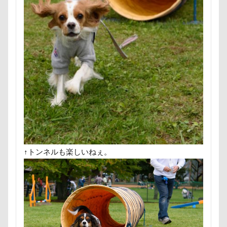
にゃんこ学園
たぷたぷ
ひめはるの里
ぶちゃ
ふーくん
ふわもこスヌード
ふろく
ふゆちゃ
ふくすけくん
ひんやり
ひまわり
ぬいぐるみ
ひとと動物の心理学
ひっぱりっこ
ひきこもり
はなちゃん
はじめまして
ののくん
だいふく
ぶーちゃん（Blendyくん）
ご褒美オヤツ
すけろく
しょーたくん
しまホイ
しずくちゃん
さむお
さくらちゃん
さいたま市
ご褒美
すっとぼけ
ごみ好き
ごちそう
こまざわフルーツファーム
↑トンネルも楽しいねぇ。
ここちゃん
ここあちゃん
こいずみ動物病院
せんたろうくん
すばるん卓上カレンダー
せくし～
すーぱーひーろー
すももちゃん
すばる父
す
すばる号
すばる兄弟
すばるの家
すばる10才
すばるちゃん
すばる9才
すばる7才
すばる6才