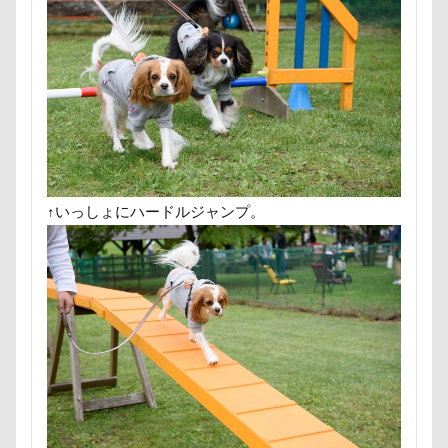
群馬県
紅梅
美術館
羊毛フェルト
置物
細工蒲鉾
紬くん
紫陽花
紋次郎くん
紅
石巻市
長野北部旅行
青木町公園
震災
集合写真
階段
長野県
長野原町
長瀞屋
長持ちオヤツ
長友心平
鐘
銀行印
銀座
鈴木福
野菜ジャーキー
里山ドッグランサム
那須高原SA
飾り毛
鼻
鵜の浜海岸
鳩
↑いっしょにハードルジャンプ。
鬼押出し園
駄々コネ
首里城
館林市
飼
飯山市
食欲魔人
食器
食事風景
食べ渋
願い事メーカー
願い事
里山
那須町
袴
赤ちゃん
貸し切り温泉
豆キャッチ
譲渡会
誤飲
誕生日
試着
診察台
越谷市
記
親戚探し
親ばかフィルター
視線の先
見返り
西丹沢
西の河原公園
赤壁
足立区
那須