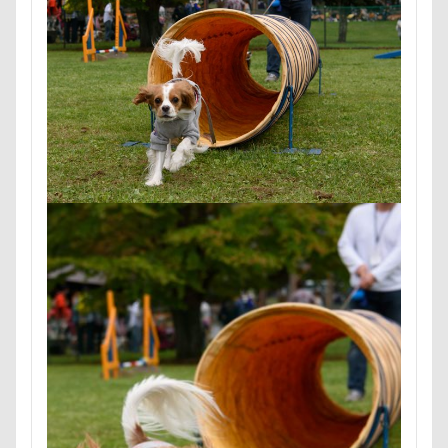
甚平
甘エビ
琥龍くん
琥珀ちゃん
琥太
焼き芋
炭火焼肉 船渡
模様替え
毛呂山町
沖縄県
沖縄旅行
沖縄サンプラザホテル
決定
水元公園
毛玉
残像
河津桜
歯磨き
樹脂粘土
横浜港シンボルタワー
横浜港
横浜
沖縄美ら海水族館
泡
火事
海岸
滑川市
温泉
涼感バーセア
浸透印
海風
海浜公
海ほたる
洗濯物
海の幸
海ちゃん
海
浅間牧場
浅間火山博物館
浅間大滝
流山市
フィラリア症検査
15-Fifteen-
となりのトトロ
なんちゃって
なっちゃん
なすがまま
なかよ
どアップ
どんぐり
どっちだ？
ととみちゃん
つまんない
つまらなそう
つまらない
つつじ
ちょーだいキャバリア
ちゃーくん
ちくわちゃん