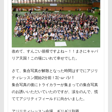
ロールクッション
ロープウェイ
ロープ
ロー
ローアングル撮影
ロンくん
ロッテちゃん
レ
ロックハート城
ロックオン
ロゴ
ロウバイ園
レヴォーグ
レディくん
レジーナ
リッチェル
マロンちゃん
ムムちゃん
モコちゃｎ
モコち
モカくん
メンテナンス
メレンゲの気持ち
メ
改めて、すんごい規模ですよね～！！まさにキャバ
メリーゴーラウンド
メイフェアちゃん
ムサシくん
リア天国！この場にいれて幸せでした。
ミレーちゃん
ミレちゃん
ミルクちゃん
ミル
ミラーレス一眼レフ
ミラちゃん
ミックス犬
さて、集合写真が解散となった時間はすでにアジリ
マンスリーフォト
モデル
モナカちゃん
リカ
ティレッスン開始2分前！Σ(･ω･ﾉ)ﾉ！
ラガーシャツ風ニット
ラヴィちゃん
ラントくん
集合写真の後にトライカラーが集まっての集合写真
ラランくん
ララちゃん
ラディちゃん
ラテく
のお誘いいただいていたのですが、涙をのんで、慌
ててアジリティフィールドに向かいました。
ライラちゃん
モネちゃん
ライムちゃん
ライ
ヨーゼフくん
ヨギボー
ユニオンジャックポロ
アジリティレッスン会場、ギリギリ到着。