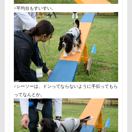
那須ゴンドラ
那須どうぶつ王国
那須とりっくあー
↑平均台もすいすい。
道満ドッグラン
道満ドッグプール
運転手
運
踊り
追いかけっこ
迷子札
近江屋
農家
軽井沢町 南軽井沢
軽井沢町
軽井沢旅行
軽井
車
砂浜
石川県
引っ越し
日向ぼっこ
春三くん
星野エリア
昇降テーブル
旭日丘湖
旧軽井沢森ノ美術館
日高市
日帰り入院
日光
方言
新潟県
新春ハッピースクラッチキャンペーン
文太くん
散歩
撮影会
暑さ対策
最敬礼
↑シーソーは、ドンってならないように手伝ってもら
梨
梅百花園
梅
桜並木
桜
桃侍くん
ってなんとか。
柚稀（ゆずき）くん
枕
松本市
月チャーム
東京ビックサイト
東京April
来客
本部町
望くん
服
撮影テクニック
携帯ストラップ
忍者
成田ゆめ牧場
愛車
情報誌
恩納村