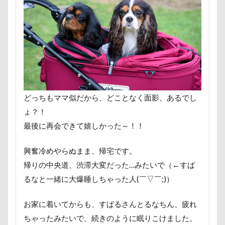
おもちゃ
おちゃし。
おすしちゃん
おしゃべ
おかみさん
え～っと？
うちの子記念日
お参
うしすけ
うさぎちゃん
いろりくん
いびき
いぬPHOTOフェスタ
いぬPHOTOピックアップ
いぬ
お兄ちゃん記念日
お友達
いちご狩り
お腹パ
くぅちゃん
ぎょんたくん
きなこちゃん
かり
どっちもママ似だから、どことなく面影、あるでし
お花見散歩
お花見
お花スヌード
お留守番
ょ？！
お正月写真
お昼寝
お散歩バッグ
お散歩
最後に再会できて嬉しかった～！！
お客様
お嬢
お土産
いとこ
いちごちゃ
興奮冷めやらぬまま、帰宅です。
PRIMELAND ドッグランもろやま
SUBARU
W-03 
帰りの中央道、渋滞大変だった…みたいで（←すば
vivianちゃん
VANちゃん
Tシャツ
TOYOTA 
るなと一緒に大爆睡しちゃった人(￣▽￣;)）
TOSHIBA
Surface Pro 4
StudioRitz
WANDAW
SONY
Simplers
SEL35F18
SA
RUBYち
お家に着いてからも、すばるさんとるなちん、疲れ
RENZOちゃん
RAIN DOGS
wan
Wanday
ちゃったみたいで、続きのように眠りこけました。