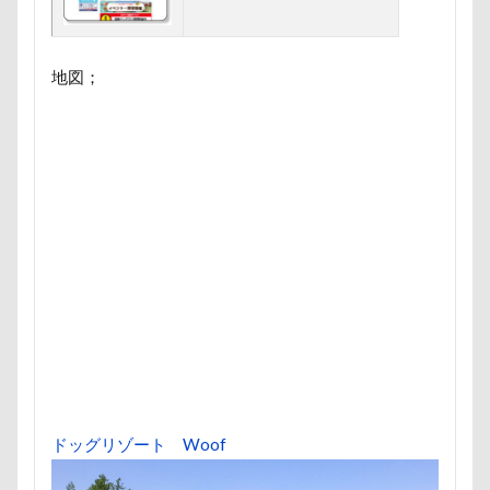
ハイタッチ
バスターミニキューブ
ハンコ
バ
バウンサー
バイ貝
ハーネス
ハードル
地図；
ハンナちゃん
ハンディモップ
ハロウィン
ハ
ハルニレテラス
ハルちゃん
ハニービー撮影会
ハギーバディース
ハギレ
ハウススタジオMORGEN
ハウス
スリーショット
スマホケース
イブ
キャバリアパッケージ
キャバリアスタンプ
キャバ
キャバリアクラブ
キャバリアクッション
キャバリ
キャバリアの森
キャバリアDAY
キャバリア
キャバリアフェスティバル
キメ顔
キッチン探検隊
ガーデニング
ガラス玉イベント
ガチャ
カレ
カラー
キャバリアパーティ
キャバリアフェスティバ
キャバ嬢テク
キーリング
キーホルダー
キュ
ドッグリゾート Woof
キャンディ
キャリーバッグ
キャリーちゃん