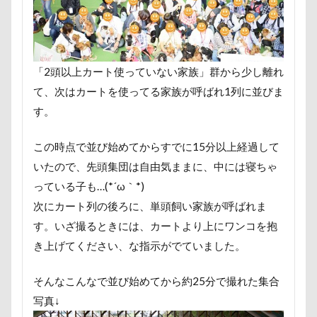
フリーステッチ free stitch
フリスビー
フランソワー
フランソワーズくん
フランちゃん
フセ
フク
フォトツアー
ブレアちゃん
ブレンハイム
ペ
「2頭以上カート使っていない家族」群から少し離れ
ペットカート
ペットのおうち
ペットと泊まる陽だ
て、次はカートを使ってる家族が呼ばれ1列に並びま
ベランダ菜園
ベランダ
ベストショット
ヘン
す。
プーラニアン
ブレーメン
プレゼント
プレサー
プルバックハトカー
プリンちゃん
プリシアちゃん
この時点で並び始めてからすでに15分以上経過して
いたので、先頭集団は自由気ままに、中には寝ちゃ
ププくん
プイネちゃん
ブロンズ像
マリンく
っている子も…(*´ω｀*)
ワンコクッキー
ルチアちゃん
レインコート
次にカート列の後ろに、単頭飼い家族が呼ばれま
レイクウッズガーデンひめはるの里
レイちゃん
ル
す。いざ撮るときには、カートより上にワンコを抱
ルビーくん
ルビー
ルナちゃん
ルナくん
き上げてください、な指示がでていました。
ルイくん
リーフくん
リード
リース
リ
リュウくん
リビング
リディちゃん
レインド
そんなこんなで並び始めてから約25分で撮れた集合
写真↓
リックくん
ロマニくん
ワル顔
ワクチン接種