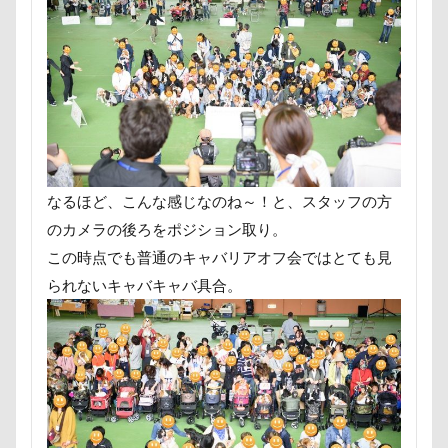
大宮区
大宮公園
大和町
夢愛ちゃん
ワ
年賀状
ペロペロ
ホームセンター
ホタルイカ
ペーターくん
ペンダント
ペンション・ブランシェ
ペロリンチョ
ペロちゃん
ボサボサ
ペニーレ
ペット用バスタブ
ペット名刺
ペット同伴可飲食店
ペットボトル
ペットプロフ
ペットパラダイス
なるほど、こんな感じなのね～！と、スタッフの方
ペットステージ（Petstages）
マウントジーンズ
マ
のカメラの後ろをポジション取り。
マハロちゃん
マテ
マザー牧場
マサラちゃん
この時点でも普通のキャバリアオフ会ではとても見
マグカップ
マウントジーンズ那須
マイフリーガー
られないキャバキャバ具合。
マイクロビーズクッション
マイクロバブル
マイク
ポテチくん
ポチくん
ポストカード
ポケモンG
ペットドック
ペットショップ
マリンちゃん
ブルブル
ブリーダー
ブリキ看板
ブランチ
フワフワ
フレブル
フレキシリード
フリーマ