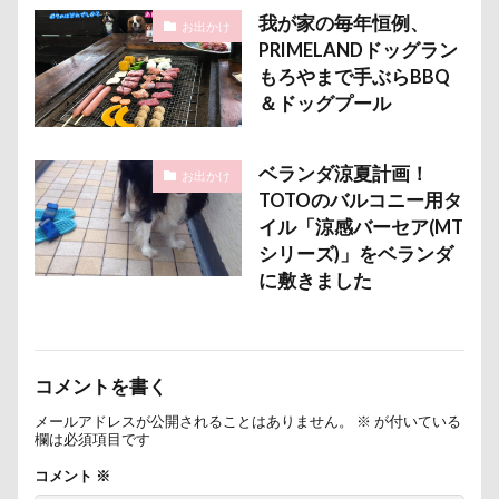
我が家の毎年恒例、
お出かけ
PRIMELANDドッグラン
もろやまで手ぶらBBQ
＆ドッグプール
ベランダ涼夏計画！
お出かけ
TOTOのバルコニー用タ
イル「涼感バーセア(MT
シリーズ)」をベランダ
に敷きました
コメントを書く
メールアドレスが公開されることはありません。
※
が付いている
欄は必須項目です
コメント
※