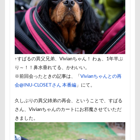
MC-VKS8200
MC-SBU840K. Panasonic
mayhana
MANDARINE BROTHERS
M'sふぁくとりー
LUCIA
LINEスタンプ
LIMONEちゃん
Grandir
FlashAi
Bonitoくん
Bleu Bleuet
BLENHEIM眞理
BIST
awa hour
APO
annちゃん
Anelaくん
Am
ambient lounge
ALPHA ICON
AirBuggy for Dog
↑すばるの異父兄弟、Vivianちゃん！ わぁ、1年半ぶ
4コマ漫画
365カレンダー
24-70f2.8
1位
り～！！鼻水垂れてる、かわいい。
Cafe Marcus
festaくん
DOG DEPT
FABIA
※前回会ったときの記事は、「
Vivianちゃんとの再
DOGRUN+CAFE FETCH!
Doggy Box
DOGdog展
会@INU-CLOSETさん 本番編
」にて。
DogCat Cafe＆Shop パウ
DOG DEPT GARDEN 軽井沢
久しぶりの異父姉弟の再会、ということで、すばる
DOG DEPT GARDEN HOTEL軽井沢
DELL
CAFE SO
さん、Vivianちゃんのカートにお邪魔させていただ
COROCO
COOLxCOOLplus
Compet milimili
きました。
Cocoちゃん
Cocoくん
cocoroちゃん
Caffarel
PICA秩父
くりりんちゃん
うぶちゃん
おもて