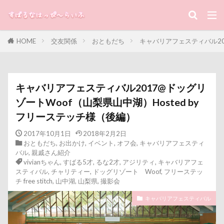
キーワード
HOME
交友関係
おともだち
キャバリアフェスティバル201
すばる
るな
犬と子ども
カテゴリー
キャバリアフェスティバル2017@ドッグリ
ゾートWoof（山梨県山中湖）Hosted by
フリーステッチ様（後編）
タグ
2017年10月1日
2018年2月2日
100円ショップ
写真パネル
前橋市
初詣
おともだち
,
お出かけ
,
イベント
,
オフ会
,
キャバリアフェスティ
出没！アド街ック天国
冷蔵庫
冷感ジェルマット
バル
,
親戚さん紹介
vivianちゃん
,
すばる5才
,
るな2才
,
アジリティ
,
キャバリアフェ
写真加工
公園
動物殺処分ゼロ
八重桜
スティバル
,
チャリティー
,
ドッグリゾート Woof
,
フリーステッ
チ free stitch
,
山中湖
,
山梨県
,
撮影会
優玖（はるく）くん
優しい
働くおじさん
傘
動物病院
保護犬
去勢手術
同胎
吉野家
キャバリアフェスティバル
叱るの忘れてシャッター切る
叱られた
口タプ