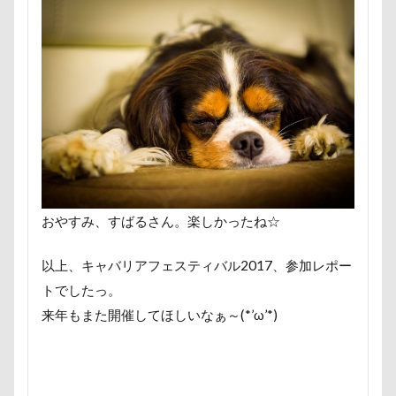
あおいちゃん
いえ～ぃ
あわわ
ありがとう
あすかちゃん
あごのせ
あくび
あきる野市
あいちゃん
WANS.tokyo
【細糸】マリンワッペン
α5100
ZIP
ZEN店長
ZAKKA SHOP LOOP
WithDog
With you Dog Vision
WITH ONE
イ
フィギュア
ディーンくん
トイレ
トイプード
デンコちゃん
デビュー
デニムくん
デックス
デイゴちゃん
ディーラー
トトミちゃん
ディ
おやすみ、すばるさん。楽しかったね☆
テレビ鑑賞
テレビ
テラス席
テラスOK
以上、キャバリアフェスティバル2017、参加レポー
テディベアミュージアム
テディベア
トイ・プード
トでしたっ。
ティーカップ
ドッグタイムレース
ドッグランキャ
来年もまた開催してほしいなぁ～(*’ω’*)
ドッグプール
ドッグプリントロングスリーブTシャツ
ドッグパラダイス・フィフスアヴェニュー
ドッグデプト
ドッグタウン小豆沢
ドッグジャカードニットトップ