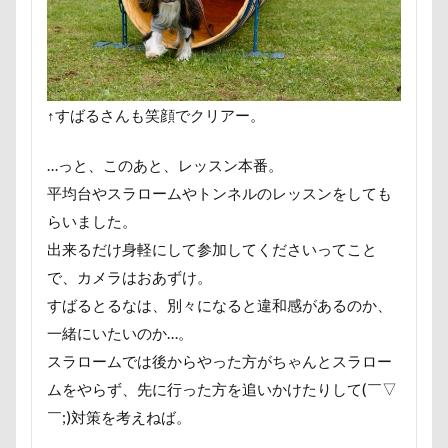
すばる4才
すばる3才
すばる2才
すばる1才
くんくんゲーム
アゴ
アプリ
アビーちゃん
アニマルコミュニケーター
アニマルキャップ
アニ
アトリエイマージュ
アジリティ
アクリルキーホル
↑すばるさんも笑顔でクリアー。
アクリル
アクセサリー
アクアライン
アキラ
…っと、このあと、レッスン本番。
アウトドア
アイリスオーヤマ
アイムス
アイ
平均台やスラロームやトンネルのレッスンをしても
アメリカンコッカー
わん宿うの浜館
アンジェロく
らいました。
イオンペットショップ
アールくん
アート
ア
出来るだけ身軽にして参加してくださいってこと
アンディくん
アンジーちゃん
アンジェリーナちゃ
で、カメラはおあずけ。
アンちゃん
アレルギー
アルマくん
アルファ
すばるとるなは、別々になると違和感があるのか、
一緒にいたいのか…。
アルジェントくん
アル3才
アル2才
アル0才
スラロームでは後からやった方がちゃんとスラロー
わんダフルネイチャーヴィレッジ
ほうとう 富士の茶屋
ムをやらず、先に行った方を追いかけたりして(￣▽
よきにはからえ
ゆずちゃん
ゆきちゃん
もん
￣;)対策を考えねば。
もってこい
めいちゃん
みちのくファーム
ま