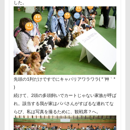
した。
小布施町
富山市
富士見高原
富士見町
富士急ハイランド
富士吉田市
富士すばるランド
小春ちゃん
室内遊びレッスン
山梨県
巾着田
川
嵐山町
嵐山渓谷
島忠ホームズ
岳く
小松菜
山北町
山中湖村
山中湖
山下公
屋内ドッグラン
居酒屋
小谷流の里ドギーズアイラ
小矢部市
宮城県
室内遊び
名前の由来
変顔
壁紙
壁
増税前
埼玉県
地震
国営武蔵丘陵森林公園
外耳炎
国営みちのく杜の湖
先頭の1列だけですでにキャバリアワラワラ( *´艸｀*
)
噛み噛み
哀愁
吾妻郡
吹き出し皿
君津
続けて、2頭の多頭飼いでカートじゃない家族が呼ば
夕食
多頭飼い記念日
室内トレーニング
天空
れ。該当する我が家はパパさんがすばるな連れてな
宝登山
宇宙犬スヌード
宇宙兄弟
子犬のワル
らび、私は写真を撮るために、観戦席？へ。
妖怪アンテナ
奇跡体験！アンビリーバボー
太閤山
夢の島
天然記念物
大脱出
大福
大物説