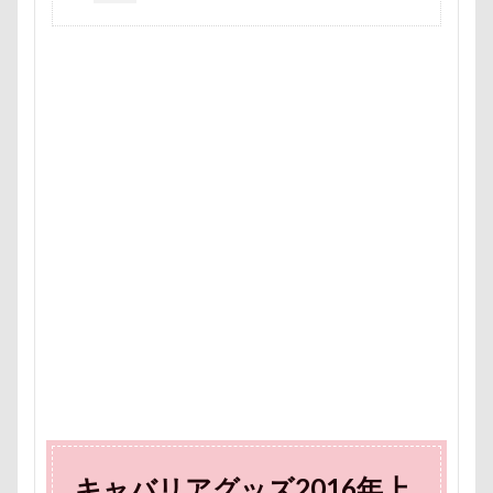
国営みちのく杜の湖畔公園
困惑顔
噛み噛み
哀愁
吾妻郡
吹き出し皿
君津市
吐いた
名護市
夕食
多頭飼い記念日
室内トレーニング
天空の遊覧カート
実はすごい
宝登山
宇宙犬スヌード
宇宙兄弟
子犬のワルツ
嬬恋村
妖怪アンテナ
奇跡体験！アンビリーバボー
太閤山ランド
天狗山プレイランド
夢の島
天然記念物
大脱出
大福
大物説
大満足
大島屋
大宮区
大宮公園
大和町
夢愛ちゃん
ワンコ御節
ワンコプレート
年賀状
ペロペロ
ホームセンター
ホタルイカ
ホタルちゃん
ホクロ
ペーターくん
ペンダント
キャバリアグッズ2016年上