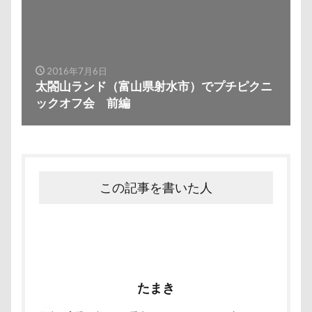
わんコレ
るなちゃん
わんちゃんの広場
ろう人形
ろいくん
れんちゃん
るるちゃん
るな祖母
るな父
るな母
るな先生
るな7才
りかちゃん
るな6才
2016年7月6日
太閤山ランド（富山県射水市）でプチピクニ
るな5才
るな4才
るな3才
るな2才
ックオフ会 前編
るな1才
るな0才
るな
りょうくん
りっくん
ぐんまフラワーパーク
くるみちゃん
イヌクロ夏祭り
HUGGY BUDDY'S
Kapua
JOYくん
JOKER's TOWN
この記事を書いた人
John’s Background Switcher
jmooc
iPhone
INUQLO-Z
INU-CLOSET
Instagram
HOUDY
KONG
HondaCars
HOLIDAY COFFEE
HIWAHIWA OHANA
たまき
Hi Meg
HARIO ハリオ ワンプレおやつキット