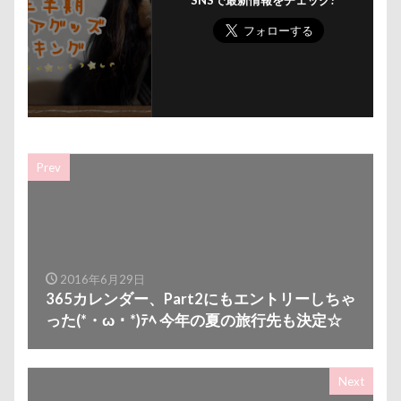
SNSで最新情報をチェック!
アンジェリーナちゃん
アリスちゃん
アンちゃん
アレルギー
アルマくん
アルファアイコン
アルトくん
アルジェントくん
アル3才
アル2才
アル0才
アル0
アイちゃん
わんダフルネイチャーヴィレッジ
Prev
ほうとう 富士の茶屋
まんじゅう
よくばり
よきにはからえ
ゆずちゃん
ゆきちゃん
もんじゃくん
ももちゃん
もってこい
めいちゃん
みちのくファーム
まろくん
2016年6月29日
りあん君
まるるちゃん
まるで敷物
365カレンダー、Part2にもエントリーしちゃ
まるくん
まめちゃん
まなちゃん
った(*・ω・*)ﾃﾍ 今年の夏の旅行先も決定☆
ますの寿し
まさむねくん
まいたけちゃん
ぽーくん
よもぎくん
りえちゃん
Next