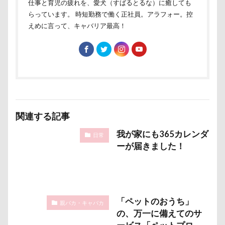
HARE
HappyBirthday
g​e​l​a​t​o​ ​p​i​q​u​e​
GW
仕事と育児の疲れを、愛犬（すばるとるな）に癒しても
らっています。 時短勤務で働く正社員。アラフォー。控
Konaちゃん
LDソファー
gacco
えめに言って、キャバリア最高！
MTシリーズ
PET BOX
PENNY LANE
OASIS
Noaちゃん
Nikon
Nicoちゃん
Naluちゃん
M・U SPORTS
My Talking Pet
MOON STAR石鹸
LEVORG
MC-VKS8200
MC-SBU840K. Panasonic
mayhanaさん
Marque Blanc
MANDARINE BROTHERS
関連する記事
M'sふぁくとりー
LUCIAちゃん
LIPPLE LASER
我が家にも365カレンダ
日常
ーが届きました！
LINEスタンプ
LIMONEちゃん
Grandir
FlashAir
PeTeMo
Andycafe
Bonitoくん
Bleu Bleuet
BLENHEIM眞理
BISTRO うしすけ
BBQ
awa hour
APO
annちゃん
「ペットのおうち」
親バカ・キャバカ
Anelaくん
Amigoちゃん
BUBBLEBOO
の、万一に備えてのサ