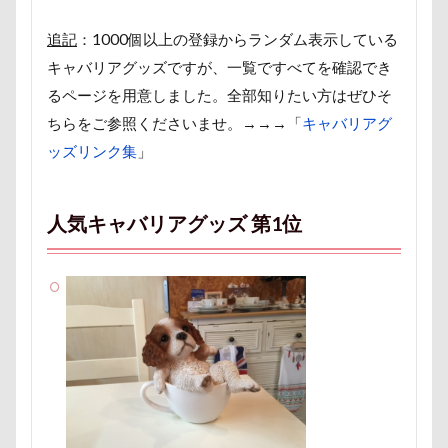
ポケモンGO
ポカポカ
ボール
追記
：1000個以上の登録からランダム表示している
ペットドック
ペットショップ
マリンちゃん
キャバリアグッズですが、一覧ですべてを確認でき
フルーツトマト狩り
ブルブル
ブリーダー
るページを用意しました。全部知りたい方はぜひそ
ブリキ看板
ブランチ
ブラッシング
ちらをご参照くださいませ。→→→「
キャバリアグ
ブラタン
フワフワ
フレブル
ッズリンク集
」
フレキシリード
フリーマーケット
ブレスレット
フリーステッチ free stitch
人気キャバリアグッズ 第1位
フリスビー
フランソワーズちゃん
フランソワーズくん
フランちゃん
フセ
フクロウの森
フォトフレーム
フォトツアー
ブレアちゃん
ブレンハイム
ペットグラス
プール
ペットカート
ペットのおうち
ペットと泊まる陽だまり
ベンくん
ベランダ菜園
ベランダ
ベストショット