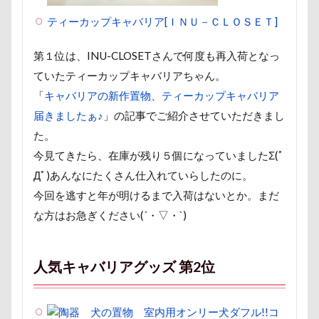
ヘンリーくん
ヘソ天
プーラニアン
ティーカップキャバリア[ＩＮＵ－ＣＬＯＳＥＴ]
ブレーメン
プレゼント
プレサーモC-25
プレアデス星団
プルバックハトカー
第１位は、INU-CLOSETさんで何度も再入荷となっ
ていたティーカップキャバリアちゃん。
プリンちゃん
プリシアちゃん
プライスレス
「
キャバリアの新作置物、ティーカップキャバリア
ププくん
プイネちゃん
ブロンズ像
届きましたぁ♪
」の記事でご紹介させていただきまし
マリンくん
マリーちゃん
ワンコクッキー
た。
ルチアちゃん
レインコート
今見てきたら、在庫が残り５個になっていましたΣ(ﾟ
レイクウッズガーデンひめはるの里
レイちゃん
Дﾟ)あんなにたくさん仕入れていらしたのに。
ルークくん
ルビーちゃん
ルビーくん
今回を逃すと年が明けるまで入荷はないとか。まだ
ルビー
ルナちゃん
ルナくん
ルイちゃん
な方はお急ぎください(´・▽・`)
レオくん
ルイくん
リーフくん
リード
リース
リリィーちゃん
リラちゃん
人気キャバリアグッズ 第2位
リュウくん
リビング
リディちゃん
レインドッグス
レオナルドくん
リックくん