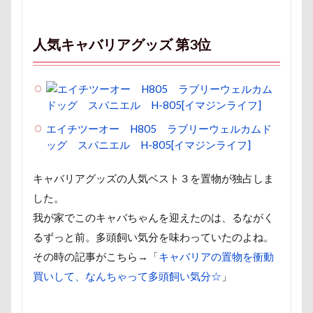
ミラーレス一眼レフ
ミラちゃん
ミックス犬
ミウちゃん
マンスリーフォト
モデル
人気キャバリアグッズ 第3位
モナカちゃん
リカちゃん
ラガーシャツ風ニット
ラヴィちゃん
ラントくん
ランキング
ラリーくん
ラランくん
ララちゃん
ラディちゃん
エイチツーオー H805 ラブリーウェルカムド
ラテくん
ラッキーちゃん
ライラちゃん
ッグ スパニエル H-805[イマジンライフ]
モネちゃん
ライムちゃん
ライムくん
キャバリアグッズの人気ベスト３を置物が独占しま
ライクくん
ヨーゼフくん
ヨギボー
した。
ユニオンジャックポロ
ユニオンジャック
我が家でこのキャバちゃんを迎えたのは、るながく
ユウくん
モンブラン
モモちゃん
常磐道
るずっと前。多頭飼い気分を味わっていたのよね。
店舗限定色
フォトコンテスト
芝桜
その時の記事がこちら→「
キャバリアの置物を衝動
買いして、なんちゃって多頭飼い気分☆
」
苺ちゃん
英国淑女
若狭海浜公園
若狭公園
花闊歩
花菖蒲
花の里
花