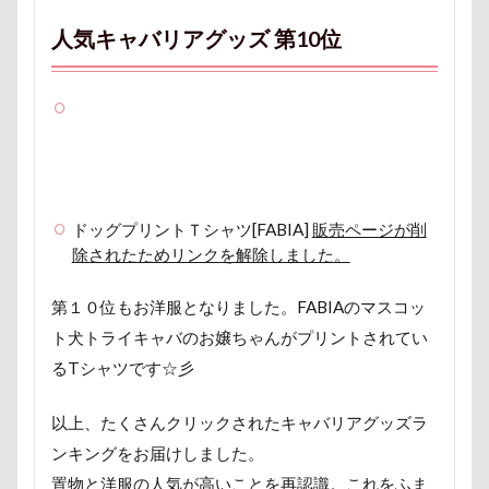
さいたま市
ご褒美
すっとぼけ
人気キャバリアグッズ 第10位
ごんたろうくん
ごみ好き
ごちそう
こまざわフルーツファーム
この顔が好き
こそどろ部
ここちゃん
ここあちゃん
こいずみ動物病院
すすきちゃん
すばる0才
せんたろうくん
すばるん卓上カレンダー
せくし～
ずぼら
すーぱーひーろー
ドッグプリントＴシャツ[FABIA]
販売ページが削
すももちゃん
すばる父
すばる母
除されたためリンクを解除しました。
すばる棚
すばる号
すばる兄弟
第１０位もお洋服となりました。FABIAのマスコッ
すばるの家
すばる10才
ト犬トライキャバのお嬢ちゃんがプリントされてい
すばるなクローゼット
すばるちゃん
るTシャツです☆彡
すばる9才
すばる7才
すばる6才
すばる5才
すばる4才
すばる3才
以上、たくさんクリックされたキャバリアグッズラ
ンキングをお届けしました。
すばる2才
すばる1才
ぶなの湯
置物と洋服の人気が高いことを再認識。これをふま