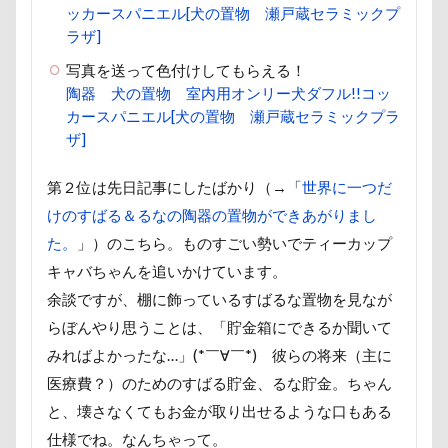
ロマニくん
ワル顔
ワクチン接種
ワガママ
ロールクッション
ロープウェイ
写真を送って色付けしてもらえる！
ロープ
ローズガーデン
ローアングル撮影
陶器 犬の置物 室内用オンリー犬ダフル!!コッ
ロンくん
ロッテちゃん
レオンくん
カースパニエル[犬の置物 瀬戸蔵セラミックプラ
ザ]
ロッヂ花月園
ロックハート城
ロックオン
ロゴ
ロウバイ園
ロウバイ
ロイちゃん
第２位は先日記事にしたばかり（→「
世界に一つだ
レヴォーグ
レディくん
レジーナ
けのすばる＆るなの陶器の置物ができあがりまし
リッチェル
リクくん
マロンちゃん
た。
」）のこちら。ものすごい勢いでティーカップ
ムムちゃん
モコちゃｎ
モコちゃん
キャバちゃんを追いかけています。
余談ですが、棚に飾っているすばるな置物を見なが
モカちゃん
モカくん
メンテナンス
らぼんやり思うことは、「貯金箱にできるか聞いて
メレンゲの気持ち
メルちゃん
みればよかったな…」(*￣∀￣*) 彼らの将来（主に
メリーゴーラウンド
メイフェアちゃん
医療費？）のためのすばる貯金、るな貯金。ちゃん
ムサシくん
モナちゃん
ミレーちゃん
と、壊さなくてもお金が取り出せるような口もある
ミレちゃん
ミルクちゃん
ミルキーちゃん
仕様でね。なんちゃって。