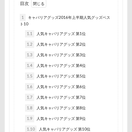
目次
富山湾
小布施町
富山市
富士見高原
富士見町
富士見公園
富士河口湖町
1
キャバリアグッズ2016年上半期人気グッズベス
富士急ハイランド
富士吉田市
ト10
富士すばるランド
家宝
小布施ドッグラン
1.1
人気キャバリアグッズ 第1位
小春ちゃん
室内遊びレッスン
山梨県
1.2
人気キャバリアグッズ 第2位
巾着田
川越市
川口市
川
嵐山町
1.3
人気キャバリアグッズ 第3位
嵐山渓谷
島忠ホームズ
岳くん
岩畳
1.4
人気キャバリアグッズ 第4位
山梨市
小松菜
山北町
山中湖村
1.5
人気キャバリアグッズ 第5位
山中湖
山下公園
展望台
屋内ドッグラン
1.6
人気キャバリアグッズ 第6位
居酒屋
小谷流の里ドギーズアイランド
1.7
人気キャバリアグッズ 第7位
小芝風花
小矢部市
宮城県
室内遊び
名前の由来
土手
夕陽
夏対策
変顔
1.8
人気キャバリアグッズ 第8位
壁紙
壁
増税前
埼玉県
地震
1.9
人気キャバリアグッズ 第9位
土田トレーナー
国営武蔵丘陵森林公園
外耳炎
1.10
人気キャバリアグッズ 第10位