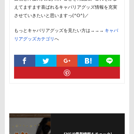
ほうとう
くんくんゲーム
アゴ
アプリ
えてますます喜ばれるキャバリアグッズ情報を充実
アビーちゃん
アネラ
させていきたいと思いますっ(^O^)／
アニマルコミュニケーター
アニマルキャップ
アニマルオブジェ
アトリエワフ
もっとキャバリアグッズを見たい方は→→→
キャバ
リアグッズカテゴリ
へ
アトリエイマージュ
アジリティ
アクリルキーホルダー
アミーゴ ワン カフェ
アクリル
アクセサリー
アクアライン
アキラくん
アウトレット
アウトドア
アイリスオーヤマ
アイムス
アイス
アポロくん
アメリカンコッカー
わん宿うの浜館
アンジェロくん
イチゴ
イケメン
イオンペットショップ
アールくん
アート
アーキくん
アンバサダー
アンディくん
アンジーちゃん