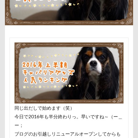
傘
健康チェック
加湿器
動物病院
保護犬
去勢手術
同胎
吉野家
叱れない
叱るの忘れてシャッター切る
叱られた
口タプ
受領印
取り込み中
取りあい
博物館
北海道直送
南相馬鹿島SA
南相馬市
卒業
千里浜なぎさドライブウェイ
千葉県
千本松牧場
千ちゃん
北陸
北軽井沢
倶利伽羅峠
保水効果
名刺
三王山ふれあい公園
丘を越えて
世界平和
世界の名犬牧場
不貞寝
下野市
上越市
同じ出だしで始めます（笑）
上尾市
三陸復興国立公園
三瓶くん
今日で2016年も半分終わりっ。早いですね～（ー＿
三峯神社
中年サラリーマン
ー；
三井アウトレットパーク
万座毛
万が一の備え
ブログのお引越しリニューアルオープンしてからも