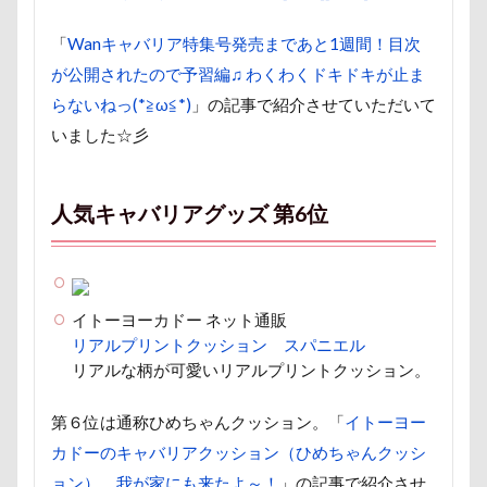
暑さ対策
最敬礼
撮影スポット
板橋区
「
Wanキャバリア特集号発売まであと1週間！目次
梨
梅百花園
梅
桜並木
桜
が公開されたので予習編♫ わくわくドキドキが止ま
桃侍くん
栃木県
柚稀（ゆずき）くん
枕
らないねっ(*≧ω≦*)
」の記事で紹介させていただいて
松本市
月チャーム
東芝
東京都
いました☆彡
東京ビックサイト
東京April
来客
本部町
未来ちゃん
木更津
望くん
服
人気キャバリアグッズ 第6位
撮影テクニック
携帯ストラップ
極上牛のスペアリブ
忍者
成田ゆめ牧場
愛車
情報誌
恩納村
怪獣
怖い
イトーヨーカドー ネット通販
怒られる5秒前
怒らない
忘年会
心雑音
リアルプリントクッション スパニエル
成田山新勝寺
心配無用
心配
心臓病の薬
リアルな柄が可愛いリアルプリントクッション。
心大朗くん
微速度撮影
御用
彼岸花
第６位は通称ひめちゃんクッション。「
イトーヨー
彩湖・道満グリーンパーク
弱点
成田山
カドーのキャバリアクッション（ひめちゃんクッシ
成田市
掻き掻き
手編み
接触冷感
ョン）、我が家にも来たよ～！
」の記事で紹介させ