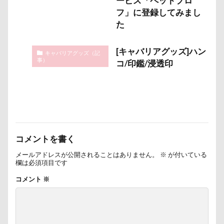
ービス「ペットプロ
ambient lounge
ALPHA ICON
フ」に登録してみまし
AirBuggy for Dog
Air Balloon（エアバルーン）
た
4コマ漫画
365カレンダー
24-70f2.8
1位
1500日
Bright.D
Cafe Marcus
[キャバリアグッズ]ハン
キャバリアグッズ（記
事）
コ/印鑑/浸透印
festaくん
DOG DEPT
FABIA
DQX
DOGRUN+CAFE FETCH!
Doggy Box
DOGdog展
DOGDEPT
DogCat Cafe＆Shop パウ
DOG DEPT GARDEN 軽井沢
コメントを書く
DOG DEPT GARDEN HOTEL軽井沢
DELL
メールアドレスが公開されることはありません。
※
が付いている
CAFE SORA
DEC
D750
COROCO
欄は必須項目です
COOLxCOOLplus
Compet milimili
コメント
※
College Logo Parka
Cocoちゃん
Cocoくん
cocoroちゃん
Caffarel
PET-IDタグ