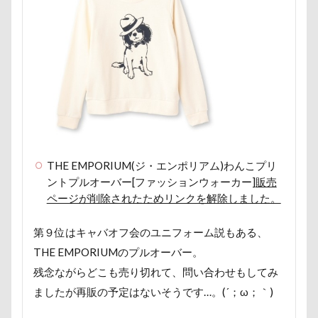
つくば市
ちょーだいキャバリア
ちゃーくん
ちくわちゃん
にっぽんわくわくキャラバン
にゃんこ学園
たぷたぷ
ひめはるの里
ぶちゃいく
ふーこちゃん
ふーくん
ふわもこスヌード
ふろく
ふゆちゃん
ふなっしー
ふくすけくん
ひんやり
ひまわり
ぬいぐるみ
ひな祭り
ひとと動物の心理学
ひっぱりっこ
ひきこもり
THE EMPORIUM(ジ・エンポリアム)わんこプリ
ントプルオーバー[ファッションウォーカー]
販売
ばる2才
はなとしっぽ
はなちゃん
ページが削除されたためリンクを解除しました。
はじめまして
ののくん
だいふくちゃん
そば処 夢の舎
ぶーちゃん（Blendyくん）
第９位はキャバオフ会のユニフォーム説もある、
ご褒美オヤツ
すけろくくん
しろいぬカフェ
THE EMPORIUMのプルオーバー。
残念ながらどこも売り切れて、問い合わせもしてみ
しょーたくん
しまホイ
しずくちゃん
ましたが再販の予定はないそうです…。(´；ω；｀)
さむおくん
さすけくん
さくらちゃん