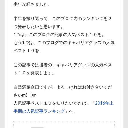
七夕
一発芸
ヴィーナスフォート
半年が経ちました。
ヴィンテージ
ワークショップ
ワンピース
半年を振り返って、このブログ内のランキングを２
中島フィールズ
中瀬公園
つ発表したいと思います。
來夢（らいむ）ちゃん
代々木公園ドッグラン
1つは、このブログの記事の人気ベスト１０を。
作品レビューコメント
体重
体調不良
もう1つは、このブログでのキャバリアグッズの人気
佐久穂町
似顔絵師なつき
似顔絵
ベスト１０を。
似たもの父子
休日の朝
仰向け抱っこ
この記事では後者の、キャバリアグッズの人気ベス
代々木公園
串カツ田中 北千住店
人形
ト１０を発表します。
人をダメにするクッション
二足立ち
二等辺三角形
二度寝
予定
乳歯
自己満足企画ですが、よろしければお付き合いくだ
さいm(_ _)m
九十九里浜
乗鞍高原
主張
同胎兄弟
人気記事ベスト１０を知りたいかたは、「
2016年上
名刺入れ
ワンコ店内OK
富山環水公園
半期の人気記事ランキング
」へ。
小太郎くん
射水市
寝顔
寝起き
寝相
寝床
寝坊助
富津市
富山県