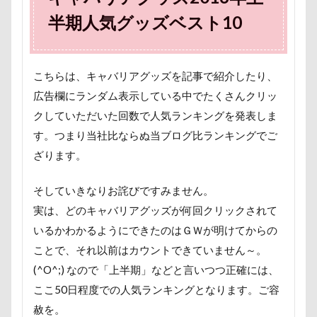
ペンション・ブランシェ草津
ペンション
半期人気グッズベスト10
ペロリンチョ
ペロちゃん
ボサボサ
ペニーレイン
ペディ(PEDI)
ペット用バスタブ
こちらは、キャバリアグッズを記事で紹介したり、
ペット名刺
ペット同伴可飲食店
ペット可
広告欄にランダム表示している中でたくさんクリッ
ペットボトル
ペットプロフ
ペットパラダイス
クしていただいた回数で人気ランキングを発表しま
ボケ
ボタンちゃん
す。つまり当社比ならぬ当ブログ比ランキングでご
ペットステージ（Petstages）
マウントジーンズ
ざります。
マミーちゃん
ママ実家
マハロちゃん
マテ
マザー牧場
マサラちゃん
そしていきなりお詫びですみません。
実は、どのキャバリアグッズが何回クリックされて
マグノリア棟
マグカップ
いるかわかるようにできたのはＧＷが明けてからの
マウントジーンズ那須
マイフリーガード
ことで、それ以前はカウントできていません～。
ボート
マイクロビーズクッション
(^O^;) なので「上半期」などと言いつつ正確には、
マイクロバブル
マイクロチップ
マァムちゃん
ここ50日程度での人気ランキングとなります。ご容
ポテチくん
ポチくん
ポストカード
赦を。