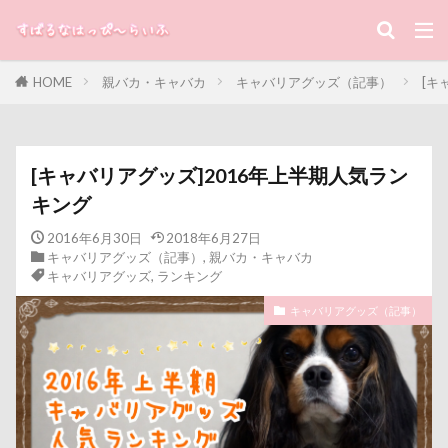
キーワード
HOME
親バカ・キャバカ
キャバリアグッズ（記事）
[キ
すばる
るな
犬と子ども
カテゴリー
[キャバリアグッズ]2016年上半期人気ラン
キング
タグ
2016年6月30日
2018年6月27日
キャバリアグッズ（記事）
,
親バカ・キャバカ
100円ショップ
写真パネル
前橋市
初詣
キャバリアグッズ
,
ランキング
出羽公園
出没！アド街ック天国
冷蔵庫
キャバリアグッズ（記事）
冷感ジェルマット
写真教室
写真撮影
写真加工
公園
動物殺処分ゼロ
八重桜
八街市
八ヶ岳
入間市
優玖（はるく）くん
優しい
働くおじさん