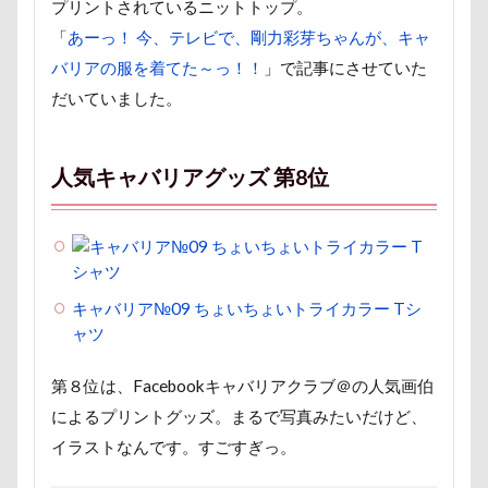
片足上げ
片平村
爛燈
焼肉
獣医
プリントされているニットトップ。
「
あーっ！ 今、テレビで、剛力彩芽ちゃんが、キャ
王様風
無線LAN搭載SDHCカード
療法食
バリアの服を着てた～っ！！
」で記事にさせていた
知育玩具
着物
真剣
看板犬
目黒区
だいていました。
皮膚
百均
白目
白い泡
疲れた
玲凰（れおん）くん
異父姉妹
異母兄弟
人気キャバリアグッズ 第8位
男前
生地海岸
甚平
甘エビ
琥龍くん
琥珀ちゃん
琥太郎くん
現行犯逮捕
焼き芋
炭火焼肉 船渡
模様替え
毛呂山町
沖縄県営平和祈念公園
キャバリア№09 ちょいちょいトライカラー Tシ
沖縄県
沖縄旅行
沖縄サンプラザホテル
ャツ
決定的瞬間
江東区
永久歯
水元公園
第８位は、Facebookキャバリアクラブ＠の人気画伯
毛玉
残像
河津桜
歯磨き
歩道橋
によるプリントグッズ。まるで写真みたいだけど、
次郎くん
樹脂粘土
横浜港シンボルタワー
イラストなんです。すごすぎっ。
横浜港
横浜市
横浜ペット博
横浜