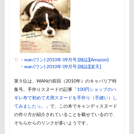
野菜ジャーキー
里山ドッグランサム
静電気
顔スワップ
那須高原SA
飾り毛
鼻
鵜の浜海岸
鳩
鰻
魚止めの滝
鬼押出し園
駄々コネ
首里城
館林市
飼い主似
顔遊び
飯能市
飯山市
食欲魔人
食器
食事風景
食べ渋り
・
wan (ワン) 2010年 09月号 [雑誌][Amazon]
食べたい
飛行犬
願い事メーカー
願い事
・
wan (ワン) 2010年 09月号 [雑誌][楽天]
里山
那須町
袴
診断メーカー
赤ちゃん
貸し切り温泉
豆キャッチ
第５位は、WANの前回（2010年）のキャバリア特
集号。手作りスヌードの記事「
100円ショップのハ
譲渡会
謹賀新年
読者投稿
誤飲
ギレ布で初めて犬用スヌードを手作り（手縫い）し
誕生日
試着
診察台
越谷市
記念日
てみましたっ。
」で、この本でキャンディスヌード
観覧車
親戚探し
親ばかフィルター
の作り方が紹介されていることを載せているので、
視線の先
見返りポーズ
西川口駅
西丹沢
そちらからのリンクが多いようです。
西の河原公園
赤壁
足立区
那須旅行