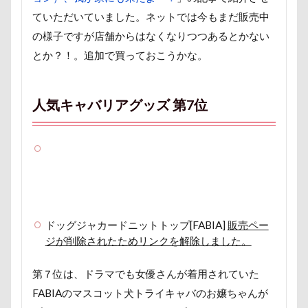
接待係
指輪
抱擁
抱っこ紐
ていただいていました。ネットでは今もまだ販売中
抱きクッション
抜け毛取りクリーナー
抜け毛
の様子ですが店舗からはなくなりつつあるとかない
手編みセーター
手作り石鹸
戦利品
とか？！。追加で買っておこうかな。
手作りスヌード
手作りゴハン
手作りケーキ
手作りオヤツ
手作り
扇雀飴本舗
人気キャバリアグッズ 第7位
所沢航空記念公園
所沢市
房総
戸田市
椿
模様
短冊に願いごと書いったー
犬の系統図
猫
独身貴族
狂犬病予防接種
犬用御節
犬用ケーキ
犬歯
犬服
犬旅本
犬もダメにするクッション
ドッグジャカードニットトップ[FABIA]
販売ペー
犬と泊まれる宿
玉ボケ
ジが削除されたためリンクを解除しました。
犬から訊いた「お留守番のストレスがやわらぐ」CDブッ
ク
第７位は、ドラマでも女優さんが着用されていた
特集
特等席
牛革鑑札入れ
牛乳屋
FABIAのマスコット犬トライキャバのお嬢ちゃんが