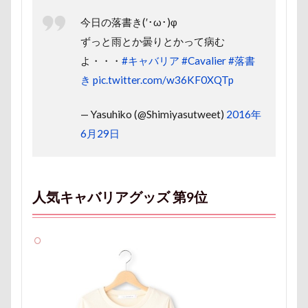
沖縄美ら海水族館
泡
火事
海岸
今日の落書き(′･ω･)φ
滑川市
湯畑
温泉プール
温泉
ずっと雨とか曇りとかって病む
涼感バーセア
浸透印
海風
海浜公園
よ・・・
#キャバリア
#Cavalier
#落書
海洋博公園
海ほたる
洗濯物
海の幸
き
pic.twitter.com/w36KF0XQTp
海ちゃん
海
浅間高原
浅間牧場茶屋
浅間牧場
浅間火山博物館
浅間大滝
— Yasuhiko (@Shimiyasutweet)
2016年
6月29日
流山市
津幡町
フォトスタンド
フィラリア症検査
15-Fifteen-
となりのトトロ
なんちゃってキャンパー
人気キャバリアグッズ 第9位
なんちゃって
なっちゃん
なすがまま
なかよしクラブ
なかよし
どアップ
どんぐり
どっちだ？
ととみちゃん
になちゃん
つもくん
つまんない
つまらなそう
つまらない
つつじが岡公園