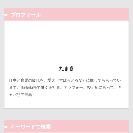
お手入れグッズ
お尻
お客様
お嬢
お土産
いとこ
いちごちゃん
プロフィール
PRIMELAND ドッグランもろやま
SUBARU
W-03 Class10
ViViくん
vivianちゃん
VANちゃん
Tシャツ
TOYOTA DOGサークル
TOTO
TOSHIBA
Surface Pro 4
StudioRitz
WANDAWAY
STARWARS
SONY
Simplers
SEL35F18
SA
たまき
RUBYちゃん
RICKくん
RENZOちゃん
仕事と育児の疲れを、愛犬（すばるとるな）に癒してもらってい
RAIN DOGS
wan
Wanday
いたずらっこ
ます。 時短勤務で働く正社員。アラフォー。控えめに言って、キ
ャバリア最高！
あおいちゃん
いえ～ぃ
あわわ
ありがとう
あずきちゃん
あすかちゃん
あごのせ
あくび
あきる野市
あきらちゃん
あいちゃん
WANS.tokyo
キーワードで検索