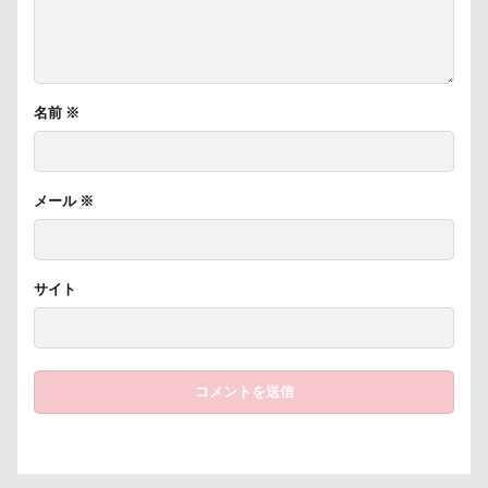
PICA秩父
くりりんちゃん
うぶちゃん
おもてなし係
おもてなし
おもちゃ
おちゃし。
おすしちゃん
おしゃべりペット
おしか御番所公園
おかみさん
え～っと？
名前
※
うちの子記念日
お参り
うそこメーカー
うしすけ
うさぎちゃん
いろりくん
メール
※
いびき
いぬのきもち
いぬPHOTOフェスタ
いぬPHOTOピックアップ
いぬPHOTO
お兄ちゃん記念日
お友達
いちご狩り
サイト
お腹パンパン
くちたぷ
くぅちゃん
ぎょんたくん
きなこちゃん
かりんちゃん
お風呂
お花見散歩
お花見
お花スヌード
お留守番
お台場
お犬様信仰
お正月写真
お昼寝
お散歩バッグ
お散歩