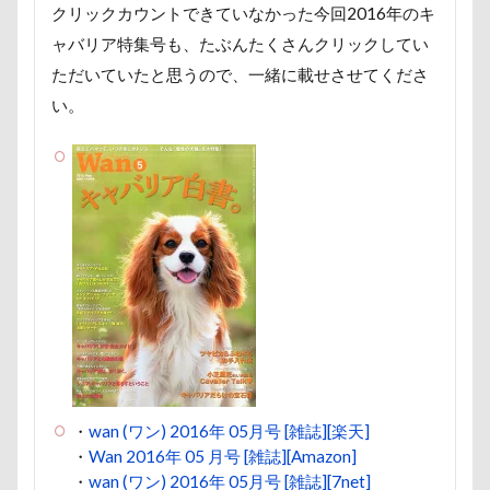
クリックカウントできていなかった今回2016年のキ
遊園地
那須ゴンドラ
那須どうぶつ王国
ャバリア特集号も、たぶんたくさんクリックしてい
那須とりっくあーとぴあ
那覇市
ただいていたと思うので、一緒に載せさせてくださ
道満ドッグラン
道満ドッグプール
運転手
い。
運転席
運転
遊んで
踊り
追いかけっこ
迷子札
近江屋
農家のオバチャン
軽井沢町 南軽井沢
軽井沢町
軽井沢旅行
軽井沢タリアセン
軽井沢
車
砂浜
石川県
引っ越し
日向ぼっこ
時計
春日部市
春三くん
星野エリア
昇降テーブル
旭日丘湖畔緑地公園
旧軽井沢森ノ美術館
日高市
日帰り入院
日光浴
曼珠沙華
旅館
方言
新潟県
・
wan (ワン) 2016年 05月号 [雑誌][楽天]
新春ハッピースクラッチキャンペーン
斑尾高原
・
Wan 2016年 05 月号 [雑誌][Amazon]
文楽 東蔵
文太くん
散歩
撮影会
・
wan (ワン) 2016年 05月号 [雑誌][7net]