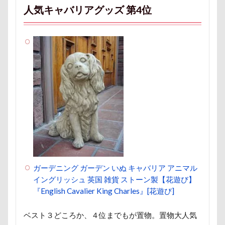
芦田愛菜
舐め舐め
茂来山
人気キャバリアグッズ 第4位
舎人公園ドッグラン
舎人公園
舌出し
自業自得
臨港パーク
腸閉塞
腕枕
脱出
能登
茂原市
茨城県
胡桃ちゃん
葵央（あお）くん
蛇口
蘭ちゃん
藤田りか子
薔薇
蕨駅
蕎麦屋
蕎麦
蓼科 茶花茶花
蓮田市
葛飾区
茶太郎くん
葉っぱ
落とし物
萌華ちゃん
萌ちゃん
菜の花
草津温泉
草津国際スキー場
草加市
茶屋
胸の飾り毛
育成
被り物
立山町
ガーデニング ガーデン いぬ キャバリア アニマル
イングリッシュ 英国 雑貨 ストーン製【花遊び】
粉ミルク
米袋
米沢牛ステーキレストラン un
『English Cavalier King Charles』[花遊び]
節分
筑西市
等身大ガンダム
笛吹市
ベスト３どころか、４位までもが置物。置物大人気
笑顔
立山連峰
空腹
糸満市
移動中