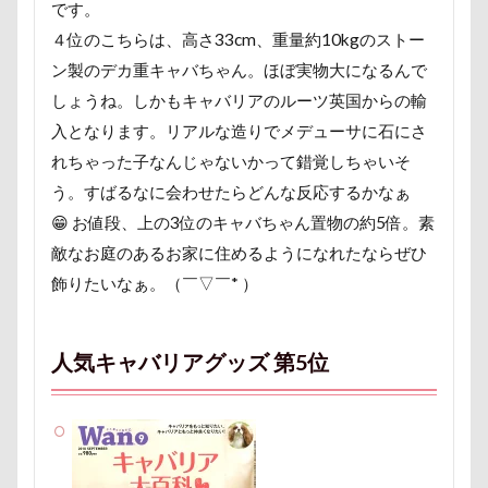
です。
称名滝
秩父
福袋
福島県
神社
４位のこちらは、高さ33cm、重量約10kgのストー
神奈川県
砺波市
破壊王
粗相
ン製のデカ重キャバちゃん。ほぼ実物大になるんで
紅ズワイガニ
肘掛けスタイル
羽咋市
しょうね。しかもキャバリアのルーツ英国からの輸
肉菜工房 うしすけ 台場店
肉球マッサージ
入となります。リアルな造りでメデューサに石にさ
肉球ハーネス
肉球
耳掃除嫌い
耳掃除
れちゃった子なんじゃないかって錯覚しちゃいそ
耳
羽鳥湖
羽田空港
群馬県
紅梅
う。すばるなに会わせたらどんな反応するかなぁ
😁 お値段、上の3位のキャバちゃん置物の約5倍。素
美術館
羊毛フェルト
置物
絵皿
敵なお庭のあるお家に住めるようになれたならぜひ
絵画教室
細工蒲鉾
紬くん
紫陽花
飾りたいなぁ。（￣▽￣* ）
紋次郎くん
紅葉
血液検査
被毛
石巻市
長野北部旅行
青木町公園
震災
人気キャバリアグッズ 第5位
雪
雨
雑草
集合写真
階段
長野県
長野原町
長瀞屋
音雅
長瀞
長持ちオヤツ
長友心平
鐘
銀行印
銀座ミレージャギャラリー
鈴木福