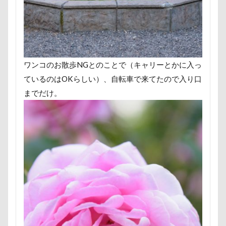
わんコレ
るなちゃん
わんちゃんの広場
ろう人形
ろいくん
れんちゃん
るるちゃん
るな祖母
るな父
るな母
るな先生
るな7才
りかちゃん
るな6才
ワンコのお散歩NGとのことで（キャリーとかに入っ
るな5才
るな4才
るな3才
るな2才
ているのはOKらしい）、自転車で来てたので入り口
るな1才
るな0才
るな
りょうくん
までだけ。
りっくん
ぐんまフラワーパーク
くるみちゃん
イヌクロ夏祭り
HUGGY BUDDY'S
Kapua
JOYくん
JOKER's TOWN
John’s Background Switcher
jmooc
iPhone
INUQLO-Z
INU-CLOSET
Instagram
HOUDY
KONG
HondaCars
HOLIDAY COFFEE
HIWAHIWA OHANA
Hi Meg
HARIO ハリオ ワンプレおやつキット