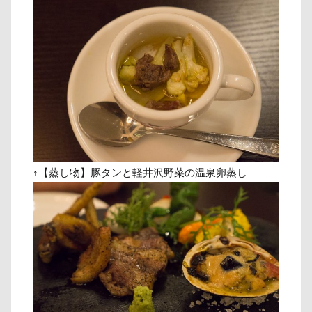
スリング
パスタくん
パヤ毛
パブロくん
パピーベッド
パピーパーティ
パピー
パパ実家
パパ大好き
パナソニック
パソコン
パシャパシャドッグラン
パルスくん
パシフィコ横浜
パウポーズ
バーニーズ
バーディくん
バースデーケーキ
バンダナ
バンちゃん
バレンタイン企画
バレンタインくん
パラボラアンテナ
パレード
↑【蒸し物】豚タンと軽井沢野菜の温泉卵蒸し
バッグ
ビートくん
ファーミネーター
ファッピー
ファッション
ピーチちゃん
ピーちゃん
ピンバッチ
ピッツェリアオオサキ
ピカチュウ
ピカソくん
ビビちゃん
パワースポット
ビビくん
ビスケちゃん
ビション・フリーゼ
ヒロアキくん
ヒメちゃん