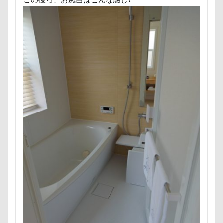
暑さ対策
最敬礼
撮影スポット
板橋区
梨
梅百花園
梅
桜並木
桜
桃侍くん
栃木県
柚稀（ゆずき）くん
枕
松本市
月チャーム
東芝
東京都
東京ビックサイト
東京April
来客
本部町
未来ちゃん
木更津
望くん
服
撮影テクニック
携帯ストラップ
極上牛のスペアリブ
忍者
成田ゆめ牧場
愛車
情報誌
恩納村
怪獣
怖い
怒られる5秒前
怒らない
忘年会
心雑音
成田山新勝寺
心配無用
心配
心臓病の薬
心大朗くん
微速度撮影
御用
彼岸花
彩湖・道満グリーンパーク
弱点
成田山
成田市
掻き掻き
手編み
接触冷感