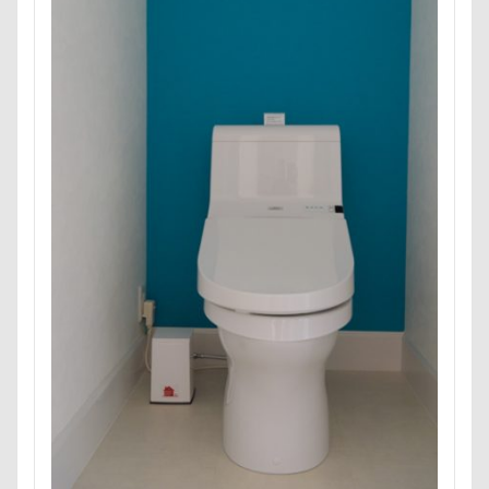
野菜ジャーキー
里山ドッグランサム
静電気
顔スワップ
那須高原SA
飾り毛
鼻
鵜の浜海岸
鳩
鰻
魚止めの滝
鬼押出し園
駄々コネ
首里城
館林市
飼い主似
顔遊び
飯能市
飯山市
食欲魔人
食器
食事風景
食べ渋り
食べたい
飛行犬
願い事メーカー
願い事
里山
那須町
袴
診断メーカー
赤ちゃん
貸し切り温泉
豆キャッチ
譲渡会
謹賀新年
読者投稿
誤飲
誕生日
試着
診察台
越谷市
記念日
観覧車
親戚探し
親ばかフィルター
視線の先
見返りポーズ
西川口駅
西丹沢
西の河原公園
赤壁
足立区
那須旅行