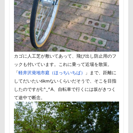
さいたま市
ご褒美
すっとぼけ
ごんたろうくん
ごみ好き
ごちそう
こまざわフルーツファーム
この顔が好き
こそどろ部
ここちゃん
ここあちゃん
こいずみ動物病院
すすきちゃん
すばる0才
せんたろうくん
すばるん卓上カレンダー
カゴに人工芝が敷いてあって、飛び出し防止用のフ
せくし～
ずぼら
すーぱーひーろー
ックも付いています。これに乗って近場を散策。
すももちゃん
すばる父
すばる母
「
軽井沢発地市庭（ほっちいちば）
」まで、距離に
すばる棚
すばる号
すばる兄弟
してだいたい6kmないくらいだそうで、そこを目指
すばるの家
すばる10才
したのですが(;^_^A、自転車で行くには坂がきつく
すばるなクローゼット
すばるちゃん
て途中で断念。
すばる9才
すばる7才
すばる6才
すばる5才
すばる4才
すばる3才
すばる2才
すばる1才
ぶなの湯