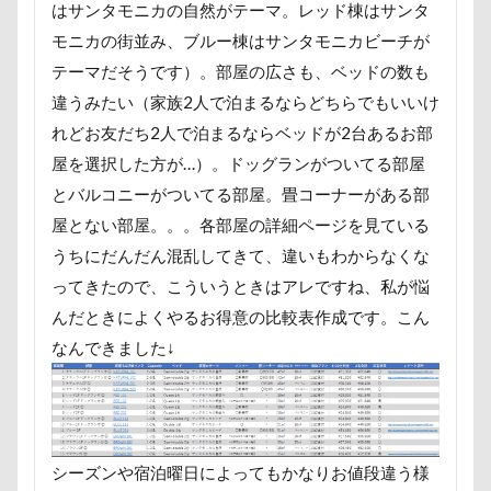
はサンタモニカの自然がテーマ。レッド棟はサンタ
富山湾
小布施町
富山市
富士見高原
モニカの街並み、ブルー棟はサンタモニカビーチが
富士見町
富士見公園
富士河口湖町
テーマだそうです）。部屋の広さも、ベッドの数も
富士急ハイランド
富士吉田市
違うみたい（家族2人で泊まるならどちらでもいいけ
富士すばるランド
家宝
小布施ドッグラン
れどお友だち2人で泊まるならベッドが2台あるお部
小春ちゃん
室内遊びレッスン
山梨県
屋を選択した方が…）。ドッグランがついてる部屋
巾着田
川越市
川口市
川
嵐山町
とバルコニーがついてる部屋。畳コーナーがある部
嵐山渓谷
島忠ホームズ
岳くん
岩畳
屋とない部屋。。。各部屋の詳細ページを見ている
うちにだんだん混乱してきて、違いもわからなくな
山梨市
小松菜
山北町
山中湖村
ってきたので、こういうときはアレですね、私が悩
山中湖
山下公園
展望台
屋内ドッグラン
んだときによくやるお得意の比較表作成です。こん
居酒屋
小谷流の里ドギーズアイランド
なんできました↓
小芝風花
小矢部市
宮城県
室内遊び
名前の由来
土手
夕陽
夏対策
変顔
壁紙
壁
増税前
埼玉県
地震
土田トレーナー
国営武蔵丘陵森林公園
外耳炎
シーズンや宿泊曜日によってもかなりお値段違う様