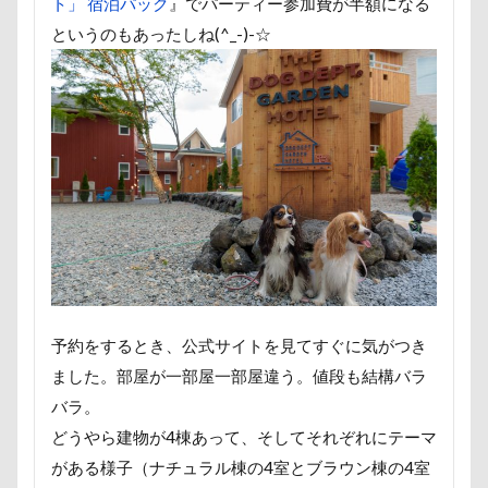
ト」 宿泊パック
』でパーティー参加費が半額になる
七夕
一発芸
ヴィーナスフォート
というのもあったしね(^_-)-☆
ヴィンテージ
ワークショップ
ワンピース
中島フィールズ
中瀬公園
來夢（らいむ）ちゃん
代々木公園ドッグラン
作品レビューコメント
体重
体調不良
佐久穂町
似顔絵師なつき
似顔絵
似たもの父子
休日の朝
仰向け抱っこ
代々木公園
串カツ田中 北千住店
人形
人をダメにするクッション
二足立ち
二等辺三角形
二度寝
予定
乳歯
予約をするとき、公式サイトを見てすぐに気がつき
九十九里浜
乗鞍高原
主張
同胎兄弟
ました。部屋が一部屋一部屋違う。値段も結構バラ
名刺入れ
ワンコ店内OK
富山環水公園
バラ。
小太郎くん
射水市
寝顔
寝起き
どうやら建物が4棟あって、そしてそれぞれにテーマ
寝相
寝床
寝坊助
富津市
富山県
がある様子（ナチュラル棟の4室とブラウン棟の4室