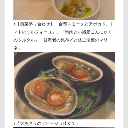
タロくん
タッテ
タイムトライアル
チェルシーちゃん
ソラくん
ソフトクリーム
ソフトエアーカラフルメッシュハーネス
ソファー
↑【前菜盛り合わせ】「合鴨スモークとアボカド、ト
ソウスケくん
ゼロちゃん
セデッテかしま
マトのミルフィーユ」、「馬肉と小諸産こんにゃく
スープ
スーパービバホーム三郷店
ダンス
のタルタル」「甘海老の昆布〆と枝豆湯葉のマリ
チキン
ツツジ
チャーム類
ツイテ
ネ」
チワワ
チロルちゃん
チルトシフト
チョコ君
チョコちゃん
チョコくん
チューリップフェア
チューリップ
チャームポイント
チキンソーセージ
チャーくん
チャリティ撮影会
チャリティー
チャリティ
チャックくん
チャチャ丸くん
チップちゃん
チップくん
チックン
チキンミートローフ
ドッグラン・ラボ
ドヤ顔
↑「大あさりのアヒージョ仕立て」