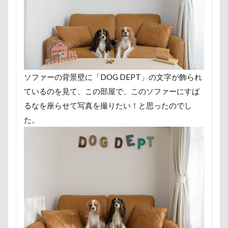
ペンション・ブランシェ草津
ペンション
ペロリンチョ
ペロちゃん
ボサボサ
ペニーレイン
ペディ(PEDI)
ペット用バスタブ
ペット名刺
ペット同伴可飲食店
ペット可
ペットボトル
ペットプロフ
ペットパラダイス
ソファーの背景壁に「DOG DEPT」の文字が飾られ
ボケ
ボタンちゃん
ているのを見て、この部屋で、このソファーにすば
ペットステージ（Petstages）
マウントジーンズ
るなを座らせて写真を撮りたい！と思ったのでし
た。
マミーちゃん
ママ実家
マハロちゃん
マテ
マザー牧場
マサラちゃん
マグノリア棟
マグカップ
マウントジーンズ那須
マイフリーガード
ボート
マイクロビーズクッション
マイクロバブル
マイクロチップ
マァムちゃん
ポテチくん
ポチくん
ポストカード