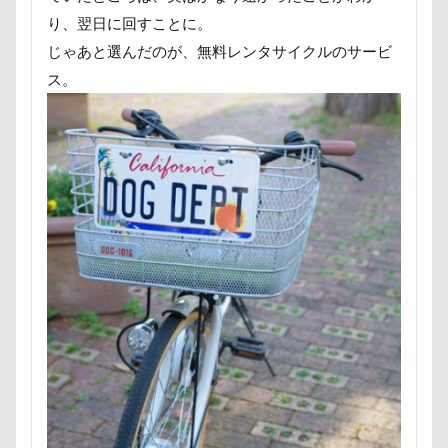
つくば市
ちょーだいキャバリア
ちゃーくん
り、翌日に回すことに。
ちくわちゃん
にっぽんわくわくキャラバン
じゃあと選んだのが、無料レンタサイクルのサービ
にゃんこ学園
たぷたぷ
ひめはるの里
ス。
ぶちゃいく
ふーこちゃん
ふーくん
ふわもこスヌード
ふろく
ふゆちゃん
ふなっしー
ふくすけくん
ひんやり
ひまわり
ぬいぐるみ
ひな祭り
ひとと動物の心理学
ひっぱりっこ
ひきこもり
ばる2才
はなとしっぽ
はなちゃん
はじめまして
ののくん
だいふくちゃん
そば処 夢の舎
ぶーちゃん（Blendyくん）
ご褒美オヤツ
すけろくくん
しろいぬカフェ
しょーたくん
しまホイ
しずくちゃん
さむおくん
さすけくん
さくらちゃん