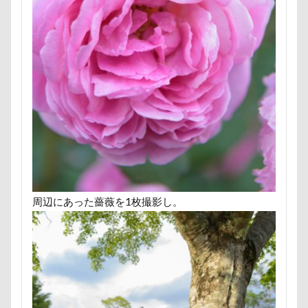
HARE
HappyBirthday
g​e​l​a​t​o​ ​p​i​q​u​e​
GW
Konaちゃん
LDソファー
gacco
MTシリーズ
PET BOX
PENNY LANE
OASIS
Noaちゃん
Nikon
Nicoちゃん
Naluちゃん
M・U SPORTS
My Talking Pet
MOON STAR石鹸
LEVORG
MC-VKS8200
MC-SBU840K. Panasonic
mayhanaさん
Marque Blanc
MANDARINE BROTHERS
M'sふぁくとりー
LUCIAちゃん
LIPPLE LASER
LINEスタンプ
LIMONEちゃん
Grandir
周辺にあった薔薇を1枚撮影し。
FlashAir
PeTeMo
Andycafe
Bonitoくん
Bleu Bleuet
BLENHEIM眞理
BISTRO うしすけ
BBQ
awa hour
APO
annちゃん
Anelaくん
Amigoちゃん
BUBBLEBOO