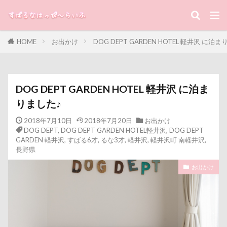
キーワード
HOME
お出かけ
DOG DEPT GARDEN HOTEL 軽井沢 に泊
すばる
るな
犬と子ども
カテゴリー
DOG DEPT GARDEN HOTEL 軽井沢 に泊ま
りました♪
タグ
2018年7月10日
2018年7月20日
お出かけ
DOG DEPT
,
DOG DEPT GARDEN HOTEL軽井沢
,
DOG DEPT
100円ショップ
写真パネル
前橋市
初詣
GARDEN 軽井沢
,
すばる6才
,
るな3才
,
軽井沢
,
軽井沢町 南軽井沢
,
長野県
出羽公園
出没！アド街ック天国
冷蔵庫
お出かけ
冷感ジェルマット
写真教室
写真撮影
写真加工
公園
動物殺処分ゼロ
八重桜
八街市
八ヶ岳
入間市
優玖（はるく）くん
優しい
働くおじさん