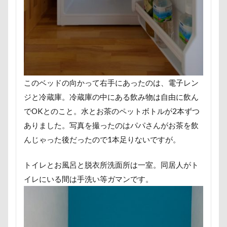
称名滝
秩父
福袋
福島県
神社
神奈川県
砺波市
破壊王
粗相
紅ズワイガニ
肘掛けスタイル
羽咋市
肉菜工房 うしすけ 台場店
肉球マッサージ
肉球ハーネス
肉球
耳掃除嫌い
耳掃除
このベッドの向かって右手にあったのは、電子レン
耳
羽鳥湖
羽田空港
群馬県
紅梅
ジと冷蔵庫。冷蔵庫の中にある飲み物は自由に飲ん
美術館
羊毛フェルト
置物
絵皿
でOKとのこと。水とお茶のペットボトルが2本ずつ
絵画教室
細工蒲鉾
紬くん
紫陽花
ありました。写真を撮ったのはパパさんがお茶を飲
紋次郎くん
紅葉
血液検査
被毛
んじゃった後だったので1本足りないですが。
石巻市
長野北部旅行
青木町公園
震災
トイレとお風呂と脱衣所洗面所は一室。同居人がト
雪
雨
雑草
集合写真
階段
イレにいる間は手洗い等ガマンです。
長野県
長野原町
長瀞屋
音雅
長瀞
長持ちオヤツ
長友心平
鐘
銀行印
銀座ミレージャギャラリー
鈴木福