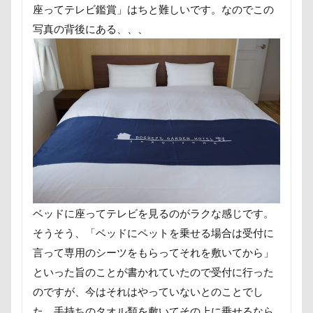
座ってテレビ鑑賞」はちと難しいです。なのでこの
ミラーレス一眼レフ
ミラちゃん
ミックス犬
写真の背後にある、、、
ミウちゃん
マンスリーフォト
モデル
モナカちゃん
リカちゃん
ラガーシャツ風ニット
ラヴィちゃん
ラントくん
ランキング
ラリーくん
ラランくん
ララちゃん
ラディちゃん
ラテくん
ラッキーちゃん
ライラちゃん
モネちゃん
ライムちゃん
ライムくん
ライクくん
ヨーゼフくん
ヨギボー
ユニオンジャックポロ
ユニオンジャック
ベッドに座ってテレビを見るのがラクな感じです。
ユウくん
モンブラン
モモちゃん
常磐道
そうそう、「ベッドにペットを乗せる場合は受付に
言って専用のシーツをもらってそれを敷いてから」
店舗限定色
フォトコンテスト
芝桜
といった旨のことが書かれていたので受付に行った
苺ちゃん
英国淑女
若狭海浜公園
のですが、今はそれはやっていないとのことでし
若狭公園
花闊歩
花菖蒲
花の里
花
た。手持ちのタオル類を敷いてその上に乗せるなら