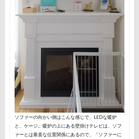
ロマニくん
ワル顔
ワクチン接種
ワガママ
ロールクッション
ロープウェイ
ロープ
ローズガーデン
ローアングル撮影
ロンくん
ロッテちゃん
レオンくん
ロッヂ花月園
ロックハート城
ロックオン
ロゴ
ロウバイ園
ロウバイ
ロイちゃん
レヴォーグ
レディくん
レジーナ
リッチェル
リクくん
マロンちゃん
ムムちゃん
モコちゃｎ
モコちゃん
モカちゃん
モカくん
メンテナンス
メレンゲの気持ち
メルちゃん
メリーゴーラウンド
メイフェアちゃん
ソファーの向かい側はこんな感じで、LEDな暖炉
ムサシくん
モナちゃん
ミレーちゃん
と、ケージ。暖炉の上にある壁掛けテレビは、ソフ
ミレちゃん
ミルクちゃん
ミルキーちゃん
ァーとは垂直な位置関係にあるので、「ソファーに