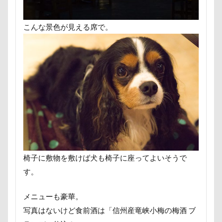
【細糸】マリンワッペン付しましまサマーニット
α5100
ZIP
ZEN店長
こんな景色が見える席で。
ZAKKA SHOP LOOP
Youtube
yogibo
WithDog
With you Dog Vision
WITH ONE
イチゴ狩り
イヌトランプ
フィギュア
ディーンくん
トイレ
トイプードル
デート
デンコちゃん
デビュー
デニムくん
デックス東京ビーチ
デジイチ
デイゴちゃん
ディーラー
トトミちゃん
ディナー
ディアーホーン
テレビ鑑賞
椅子に敷物を敷けば犬も椅子に座ってよいそうで
テレビ
テラス席
テラスOK
テトラくん
す。
テディベアミュージアム
テディベア
トイ・プードル
トトロくん
ティーカップ
メニューも豪華。
ドッグタイムレース
ドッグランキャラバン
写真はないけど食前酒は「信州産竜峡小梅の梅酒 ブ