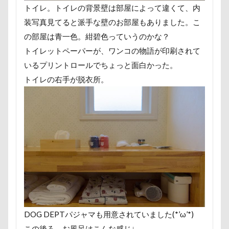
遊園地
那須ゴンドラ
那須どうぶつ王国
トイレ。トイレの背景壁は部屋によって違くて、内
装写真見てると派手な壁のお部屋もありました。こ
那須とりっくあーとぴあ
那覇市
の部屋は青一色。紺碧色っていうのかな？
道満ドッグラン
道満ドッグプール
運転手
トイレットペーパーが、ワンコの物語が印刷されて
運転席
運転
遊んで
踊り
いるプリントロールでちょっと面白かった。
追いかけっこ
迷子札
近江屋
トイレの右手が脱衣所。
農家のオバチャン
軽井沢町 南軽井沢
軽井沢町
軽井沢旅行
軽井沢タリアセン
軽井沢
車
砂浜
石川県
引っ越し
日向ぼっこ
時計
春日部市
春三くん
星野エリア
昇降テーブル
旭日丘湖畔緑地公園
旧軽井沢森ノ美術館
日高市
日帰り入院
日光浴
曼珠沙華
旅館
方言
新潟県
新春ハッピースクラッチキャンペーン
斑尾高原
DOG DEPTパジャマも用意されていました(*’ω’*)
文楽 東蔵
文太くん
散歩
撮影会
この後ろ、お風呂はこんな感じ↓