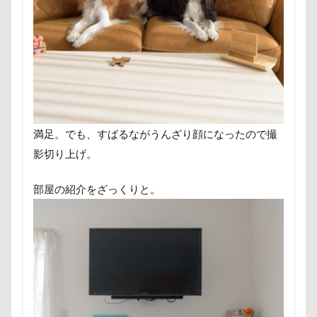
ヘンリーくん
ヘソ天
プーラニアン
ブレーメン
プレゼント
プレサーモC-25
プレアデス星団
プルバックハトカー
プリンちゃん
プリシアちゃん
プライスレス
ププくん
プイネちゃん
ブロンズ像
マリンくん
マリーちゃん
ワンコクッキー
満足。でも、すばるながうんざり顔になったので撮
ルチアちゃん
レインコート
影切り上げ。
レイクウッズガーデンひめはるの里
レイちゃん
部屋の紹介をざっくりと。
ルークくん
ルビーちゃん
ルビーくん
ルビー
ルナちゃん
ルナくん
ルイちゃん
レオくん
ルイくん
リーフくん
リード
リース
リリィーちゃん
リラちゃん
リュウくん
リビング
リディちゃん
レインドッグス
レオナルドくん
リックくん