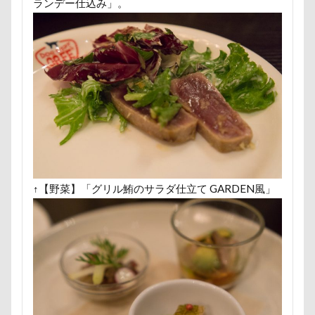
ドッグラン
ドッグプール
ランデー仕込み」。
ドッグプリントロングスリーブTシャツ
ドッグフード
ドッグパラダイス・フィフスアヴェニュー
ドッグデプト
ドッグダンス
ドッグタウン小豆沢
ドッグジャカードニットトップ
トマト
ドッグカフェ
トレーニング
トレッキング
トレジャーガーデン
トレイル
トリミング
↑【野菜】「グリル鮪のサラダ仕立て GARDEN風」
トリックアート
トラクター
トライカラー
ティーポット
ティキちゃん
ドッグリゾート Woof
タイムプラス
ダンくん
ダルダル犬
ダラダラ
ダッシュ
ターン
タンポポ
タロタンちゃん