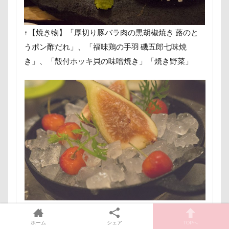
ヒマラヤチーズ
ヒマチー
ヒッコリー
ヒゲ
パールちゃん
バルコニー用タイル
↑【焼き物】「厚切り豚バラ肉の黒胡椒焼き 蕗のと
バスローブ
ドライブ
ネクスガードスペクトラ
うポン酢だれ」、「福味鶏の手羽 磯五郎七味焼
ノートパソコン
ノキアちゃん
ノエルちゃん
き」、「殻付ホッキ貝の味噌焼き」「焼き野菜」
ノアちゃん
ネットワークカメラ
ネットカメラ
ネコ大好き
ネクタイピン
ネクタイ
ネクスガード スペクトラ
ハイジの里
ニュートロ ナチュラルチョイス
ニット
ニコちゃん
ニコくん
ナルちゃん
ナナちゃん
ナツメちゃん
ナッキーくん
ナイトくん
ハイジちゃん
ハイタッチ
バスターミニキューブ
ハンコ
バスタブキャバリア
バウンサー
バイ貝
↑「信州産サクランボ、無花果と共に」
ハーネス
ハードル
ハート
ハンモック
ホーム
シェア
TOPへ