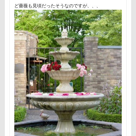
アンジェリーナちゃん
アリスちゃん
ど薔薇も見頃だったそうなのですが、、、
アンちゃん
アレルギー
アルマくん
アルファアイコン
アルトくん
アルジェントくん
アル3才
アル2才
アル0才
アル0
アイちゃん
わんダフルネイチャーヴィレッジ
ほうとう 富士の茶屋
まんじゅう
よくばり
よきにはからえ
ゆずちゃん
ゆきちゃん
もんじゃくん
ももちゃん
もってこい
めいちゃん
みちのくファーム
まろくん
りあん君
まるるちゃん
まるで敷物
まるくん
まめちゃん
まなちゃん
ますの寿し
まさむねくん
まいたけちゃん
ぽーくん
よもぎくん
りえちゃん