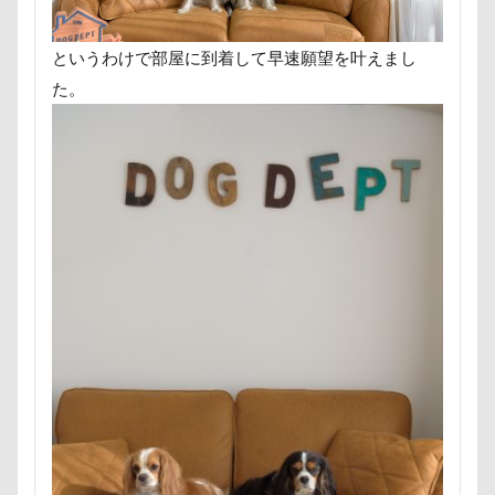
ポケモンGO
ポカポカ
ボール
ペットドック
ペットショップ
マリンちゃん
というわけで部屋に到着して早速願望を叶えまし
フルーツトマト狩り
ブルブル
ブリーダー
た。
ブリキ看板
ブランチ
ブラッシング
ブラタン
フワフワ
フレブル
フレキシリード
フリーマーケット
ブレスレット
フリーステッチ free stitch
フリスビー
フランソワーズちゃん
フランソワーズくん
フランちゃん
フセ
フクロウの森
フォトフレーム
フォトツアー
ブレアちゃん
ブレンハイム
ペットグラス
プール
ペットカート
ペットのおうち
ペットと泊まる陽だまり
ベンくん
ベランダ菜園
ベランダ
ベストショット