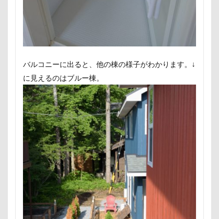
接待係
指輪
抱擁
抱っこ紐
抱きクッション
抜け毛取りクリーナー
抜け毛
手編みセーター
手作り石鹸
戦利品
手作りスヌード
手作りゴハン
手作りケーキ
バルコニーに出ると、他の棟の様子がわかります。↓
手作りオヤツ
手作り
扇雀飴本舗
に見えるのはブルー棟。
所沢航空記念公園
所沢市
房総
戸田市
椿
模様
短冊に願いごと書いったー
犬の系統図
猫
独身貴族
狂犬病予防接種
犬用御節
犬用ケーキ
犬歯
犬服
犬旅本
犬もダメにするクッション
犬と泊まれる宿
玉ボケ
犬から訊いた「お留守番のストレスがやわらぐ」CDブッ
ク
特集
特等席
牛革鑑札入れ
牛乳屋