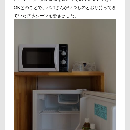
芦田愛菜
舐め舐め
茂来山
OKとのことで、パパさんがいつものとおり持ってき
舎人公園ドッグラン
舎人公園
舌出し
ていた防水シーツを敷きました。
自業自得
臨港パーク
腸閉塞
腕枕
脱出
能登
茂原市
茨城県
胡桃ちゃん
葵央（あお）くん
蛇口
蘭ちゃん
藤田りか子
薔薇
蕨駅
蕎麦屋
蕎麦
蓼科 茶花茶花
蓮田市
葛飾区
茶太郎くん
葉っぱ
落とし物
萌華ちゃん
萌ちゃん
菜の花
草津温泉
草津国際スキー場
草加市
茶屋
胸の飾り毛
育成
被り物
立山町
粉ミルク
米袋
米沢牛ステーキレストラン un
節分
筑西市
等身大ガンダム
笛吹市
笑顔
立山連峰
空腹
糸満市
移動中