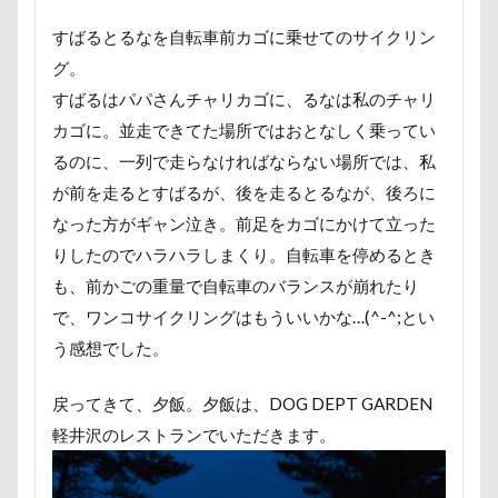
PICA秩父
くりりんちゃん
うぶちゃん
すばるとるなを自転車前カゴに乗せてのサイクリン
おもてなし係
おもてなし
おもちゃ
グ。
おちゃし。
おすしちゃん
おしゃべりペット
すばるはパパさんチャリカゴに、るなは私のチャリ
おしか御番所公園
おかみさん
え～っと？
カゴに。並走できてた場所ではおとなしく乗ってい
うちの子記念日
お参り
うそこメーカー
るのに、一列で走らなければならない場所では、私
うしすけ
うさぎちゃん
いろりくん
が前を走るとすばるが、後を走るとるなが、後ろに
いびき
いぬのきもち
いぬPHOTOフェスタ
なった方がギャン泣き。前足をカゴにかけて立った
いぬPHOTOピックアップ
いぬPHOTO
りしたのでハラハラしまくり。自転車を停めるとき
も、前かごの重量で自転車のバランスが崩れたり
お兄ちゃん記念日
お友達
いちご狩り
で、ワンコサイクリングはもういいかな…(^-^;とい
お腹パンパン
くちたぷ
くぅちゃん
う感想でした。
ぎょんたくん
きなこちゃん
かりんちゃん
お風呂
お花見散歩
お花見
お花スヌード
戻ってきて、夕飯。夕飯は、DOG DEPT GARDEN
お留守番
お台場
お犬様信仰
お正月写真
軽井沢のレストランでいただきます。
お昼寝
お散歩バッグ
お散歩