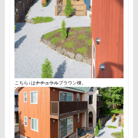
片足上げ
片平村
爛燈
焼肉
獣医
王様風
無線LAN搭載SDHCカード
療法食
知育玩具
着物
真剣
看板犬
目黒区
皮膚
百均
白目
白い泡
疲れた
玲凰（れおん）くん
異父姉妹
異母兄弟
男前
生地海岸
甚平
甘エビ
琥龍くん
琥珀ちゃん
琥太郎くん
現行犯逮捕
焼き芋
炭火焼肉 船渡
模様替え
毛呂山町
沖縄県営平和祈念公園
こちら↓は
ナチュラル
ブラウン棟。
沖縄県
沖縄旅行
沖縄サンプラザホテル
決定的瞬間
江東区
永久歯
水元公園
毛玉
残像
河津桜
歯磨き
歩道橋
次郎くん
樹脂粘土
横浜港シンボルタワー
横浜港
横浜市
横浜ペット博
横浜