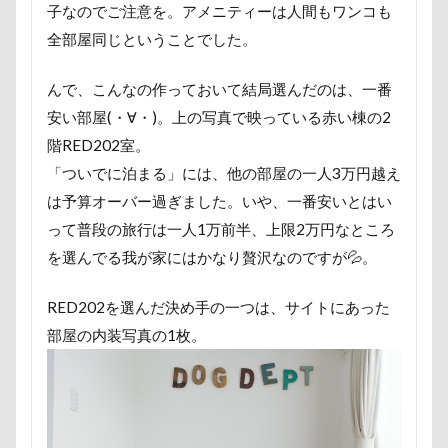
子なのでご注意を。アメニティーは人間もワンコも
国営みちのく杜の湖畔公園
困惑顔
噛み噛み
全部屋同じということでした。
哀愁
吾妻郡
吹き出し皿
君津市
吐いた
名護市
夕食
多頭飼い記念日
んで、こんなの作っておいて結局選んだのは、一番
室内トレーニング
天空の遊覧カート
安い部屋(・∀・)。上の写真で映っている赤い棟の2
実はすごい
宝登山
宇宙犬スヌード
階RED202室。
「ついでに泊まる」には、他の部屋の一人3万円越え
宇宙兄弟
子犬のワルツ
嬬恋村
は予算オーバー過ぎました。いや、一番安いとはい
妖怪アンテナ
奇跡体験！アンビリーバボー
って普段の旅行は一人1万前半、上限2万円なところ
太閤山ランド
天狗山プレイランド
夢の島
を選んでる我が家にはかなり贅沢なのですが💦。
天然記念物
大脱出
大福
大物説
大満足
大島屋
大宮区
大宮公園
RED202を選んだ決め手の一つは、サイトにあった
大和町
夢愛ちゃん
ワンコ御節
部屋の内装写真の1枚。
ワンコプレート
年賀状
ペロペロ
ホームセンター
ホタルイカ
ホタルちゃん
ホクロ
ペーターくん
ペンダント