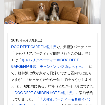
傘
健康チェック
加湿器
動物病院
保護犬
去勢手術
同胎
吉野家
叱れない
叱るの忘れてシャッター切る
叱られた
口タプ
受領印
取り込み中
取りあい
博物館
北海道直送
2018年6月30日(土)
南相馬鹿島SA
南相馬市
卒業
DOG DEPT GARDEN軽井沢
で、犬種別パーティー
千里浜なぎさドライブウェイ
千葉県
「キャバリアパーティ」が開催されたこの日。詳し
千本松牧場
千ちゃん
北陸
北軽井沢
くは「
キャバリアパーティー＠DOG DEPT
倶利伽羅峠
保水効果
名刺
GARGEN軽井沢、チャンピオン防衛ならずっ。
」に
三王山ふれあい公園
丘を越えて
世界平和
て。軽井沢は我が家から日帰りできる圏内ではあり
世界の名犬牧場
不貞寝
下野市
上越市
ますが、「せっかくだから一泊してゆっくりしよう
上尾市
三陸復興国立公園
三瓶くん
♪」と、敷地内にある、昨年（2017年）7月にできた
「
DOG DEPT GARDEN HOTEL軽井沢
」に宿泊予約
三峯神社
中年サラリーマン
していました。『
「犬種別パーティー＆各種イベン
三井アウトレットパーク
万座毛
万が一の備え