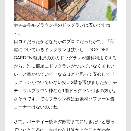
沖縄美ら海水族館
泡
火事
海岸
滑川市
湯畑
温泉プール
温泉
涼感バーセア
浸透印
海風
海浜公園
ナチュラル
ブラウン棟のドッグランは広いですね
海洋博公園
海ほたる
洗濯物
海の幸
～。
海ちゃん
海
浅間高原
浅間牧場茶屋
口コミだったかどなたかのブログだったかで、「部
浅間牧場
浅間火山博物館
浅間大滝
屋についているドッグランは狭いし、DOG DEPT
流山市
津幡町
フォトスタンド
GARDEN 軽井沢の方のドッグランが無料利用できる
から、別に部屋にドッグランがついていなくてもい
フィラリア症検査
15-Fifteen-
い」と書かれていて、なるほどと思って安心してド
となりのトトロ
なんちゃってキャンパー
ッグランがついていない安い2階を選びましたが、
ナ
なんちゃって
なっちゃん
なすがまま
チュラル
ブラウン棟なら1階ドッグラン付きの方がよ
なかよしクラブ
なかよし
どアップ
さそうです。でもブラウン棟は新素材ソファーや畳
どんぐり
どっちだ？
ととみちゃん
コーナーはないのよね。
になちゃん
つもくん
つまんない
さて。パーティー後＆夕飯前までに行きたいと思っ
つまらなそう
つまらない
つつじが岡公園
ていたところは、実はかなり遠かったことがわか