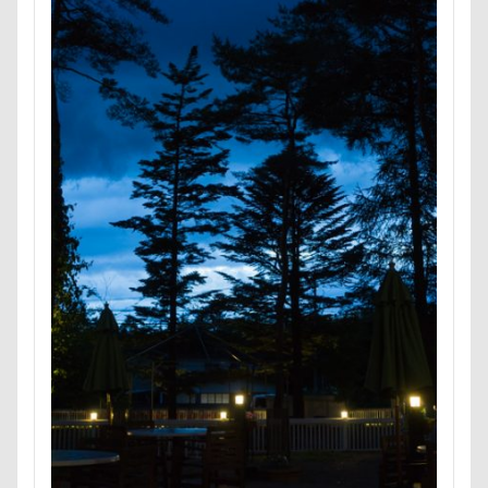
お手入れグッズ
お尻
お客様
お嬢
お土産
いとこ
いちごちゃん
PRIMELAND ドッグランもろやま
SUBARU
W-03 Class10
ViViくん
vivianちゃん
VANちゃん
Tシャツ
TOYOTA DOGサークル
TOTO
TOSHIBA
Surface Pro 4
StudioRitz
WANDAWAY
STARWARS
SONY
Simplers
SEL35F18
SA
RUBYちゃん
RICKくん
RENZOちゃん
RAIN DOGS
wan
Wanday
いたずらっこ
あおいちゃん
いえ～ぃ
あわわ
ありがとう
あずきちゃん
あすかちゃん
あごのせ
あくび
あきる野市
あきらちゃん
あいちゃん
WANS.tokyo