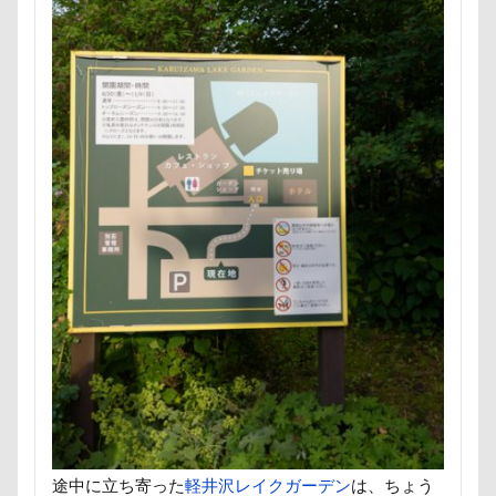
ほうとう
くんくんゲーム
アゴ
アプリ
アビーちゃん
アネラ
アニマルコミュニケーター
アニマルキャップ
アニマルオブジェ
アトリエワフ
アトリエイマージュ
アジリティ
アクリルキーホルダー
アミーゴ ワン カフェ
アクリル
アクセサリー
アクアライン
アキラくん
アウトレット
アウトドア
アイリスオーヤマ
アイムス
アイス
アポロくん
アメリカンコッカー
わん宿うの浜館
アンジェロくん
イチゴ
イケメン
イオンペットショップ
アールくん
アート
アーキくん
アンバサダー
アンディくん
アンジーちゃん
途中に立ち寄った
軽井沢レイクガーデン
は、ちょう