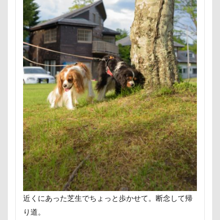
ambient lounge
ALPHA ICON
AirBuggy for Dog
Air Balloon（エアバルーン）
4コマ漫画
365カレンダー
24-70f2.8
1位
1500日
Bright.D
Cafe Marcus
festaくん
DOG DEPT
FABIA
DQX
DOGRUN+CAFE FETCH!
Doggy Box
DOGdog展
DOGDEPT
DogCat Cafe＆Shop パウ
DOG DEPT GARDEN 軽井沢
DOG DEPT GARDEN HOTEL軽井沢
DELL
CAFE SORA
DEC
D750
COROCO
COOLxCOOLplus
Compet milimili
College Logo Parka
Cocoちゃん
Cocoくん
近くにあった芝生でちょっと歩かせて。断念して帰
cocoroちゃん
Caffarel
PET-IDタグ
り道。