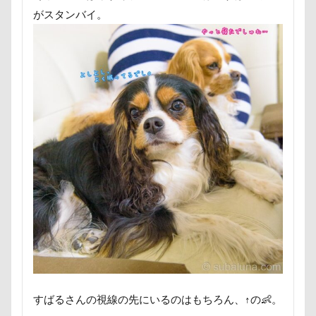
ヘンリーくん
ヘソ天
プーラニアン
がスタンバイ。
ブレーメン
プレゼント
プレサーモC-25
プレアデス星団
プルバックハトカー
プリンちゃん
プリシアちゃん
プライスレス
ププくん
プイネちゃん
ブロンズ像
マリンくん
マリーちゃん
ワンコクッキー
ルチアちゃん
レインコート
レイクウッズガーデンひめはるの里
レイちゃん
ルークくん
ルビーちゃん
ルビーくん
ルビー
ルナちゃん
ルナくん
ルイちゃん
レオくん
ルイくん
リーフくん
リード
リース
リリィーちゃん
リラちゃん
リュウくん
リビング
リディちゃん
すばるさんの視線の先にいるのはもちろん、↑の👶。
レインドッグス
レオナルドくん
リックくん