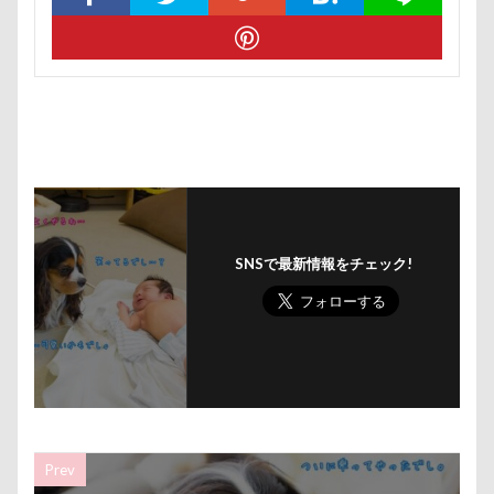
ミラーレス一眼レフ
ミラちゃん
ミックス犬
ミウちゃん
マンスリーフォト
モデル
モナカちゃん
リカちゃん
ラガーシャツ風ニット
ラヴィちゃん
ラントくん
ランキング
ラリーくん
ラランくん
ララちゃん
ラディちゃん
ラテくん
ラッキーちゃん
ライラちゃん
モネちゃん
ライムちゃん
ライムくん
SNSで最新情報をチェック!
ライクくん
ヨーゼフくん
ヨギボー
ユニオンジャックポロ
ユニオンジャック
ユウくん
モンブラン
モモちゃん
常磐道
店舗限定色
フォトコンテスト
芝桜
苺ちゃん
英国淑女
若狭海浜公園
Prev
若狭公園
花闊歩
花菖蒲
花の里
花