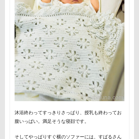
ポケモンGO
ポカポカ
ボール
ペットドック
ペットショップ
マリンちゃん
フルーツトマト狩り
ブルブル
ブリーダー
ブリキ看板
ブランチ
ブラッシング
ブラタン
フワフワ
フレブル
フレキシリード
フリーマーケット
ブレスレット
フリーステッチ free stitch
フリスビー
フランソワーズちゃん
フランソワーズくん
フランちゃん
フセ
フクロウの森
フォトフレーム
フォトツアー
ブレアちゃん
ブレンハイム
ペットグラス
沐浴終わってすっきりさっぱり、授乳も終わってお
プール
ペットカート
ペットのおうち
腹いっぱい。満足そうな寝顔です。
ペットと泊まる陽だまり
ベンくん
ベランダ菜園
ベランダ
ベストショット
そしてやっぱりすぐ横のソファーには、すばるさん