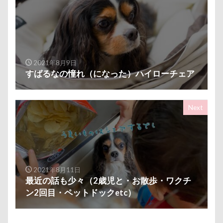
芦田愛菜
舐め舐め
茂来山
舎人公園ドッグラン
舎人公園
舌出し
自業自得
臨港パーク
腸閉塞
腕枕
脱出
能登
茂原市
茨城県
2021年8月9日
胡桃ちゃん
葵央（あお）くん
蛇口
すばるなの憧れ（になった）ハイローチェア
蘭ちゃん
藤田りか子
薔薇
蕨駅
蕎麦屋
蕎麦
蓼科 茶花茶花
蓮田市
Next
葛飾区
茶太郎くん
葉っぱ
落とし物
萌華ちゃん
萌ちゃん
菜の花
草津温泉
草津国際スキー場
草加市
茶屋
胸の飾り毛
育成
被り物
立山町
2021年8月11日
最近の話も少々（2歳児と・お散歩・ワクチ
粉ミルク
米袋
米沢牛ステーキレストラン un
ン2回目・ペットドックetc）
節分
筑西市
等身大ガンダム
笛吹市
笑顔
立山連峰
空腹
糸満市
移動中