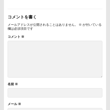
遊園地
那須ゴンドラ
那須どうぶつ王国
那須とりっくあーとぴあ
那覇市
コメントを書く
道満ドッグラン
道満ドッグプール
運転手
メールアドレスが公開されることはありません。
※
が付いている
運転席
運転
遊んで
踊り
欄は必須項目です
追いかけっこ
迷子札
近江屋
コメント
※
農家のオバチャン
軽井沢町 南軽井沢
軽井沢町
軽井沢旅行
軽井沢タリアセン
軽井沢
車
砂浜
石川県
引っ越し
日向ぼっこ
時計
春日部市
春三くん
星野エリア
昇降テーブル
旭日丘湖畔緑地公園
旧軽井沢森ノ美術館
日高市
日帰り入院
名前
※
日光浴
曼珠沙華
旅館
方言
新潟県
新春ハッピースクラッチキャンペーン
斑尾高原
メール
※
文楽 東蔵
文太くん
散歩
撮影会