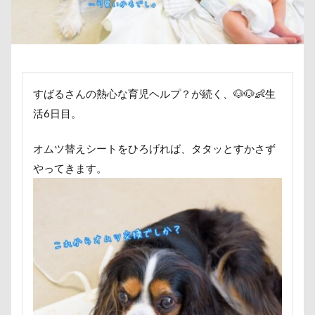
傘
健康チェック
加湿器
動物病院
カヌチャベイホテル ＆ ヴィラズ
カドラー
保護犬
去勢手術
同胎
吉野家
カトラリー
カタログ
カイくん
叱れない
叱るの忘れてシャッター切る
オープンカー
オーナメント
オーダーメイド
叱られた
口タプ
受領印
取り込み中
オリジナルグッズ
オヤツ
エルマーくん
すばるさんの熱心な育児ヘルプ？が続く、🐶🐶👶生
取りあい
博物館
北海道直送
オモチャ
オムライス
オブジェ
オフ会
活6日目。
南相馬鹿島SA
南相馬市
卒業
オッサン座り
オスワリ
オクラ
千里浜なぎさドライブウェイ
千葉県
オムツ替えシートをひろげれば、タタッとすかさず
オキちゃん劇場
エヴァちゃん
エンドレス
千本松牧場
千ちゃん
北陸
北軽井沢
やってきます。
クゥくん
クッキーくん
スヌード
倶利伽羅峠
保水効果
名刺
サンシェード
シミ
シマホ
三王山ふれあい公園
丘を越えて
世界平和
シフォンちゃん
シェンロンくん
世界の名犬牧場
不貞寝
下野市
上越市
シェリーちゃん
サンバイザー
サンドイッチ
上尾市
三陸復興国立公園
三瓶くん
サンタパレード
サンタ
サンキューの日
三峯神社
中年サラリーマン
シャンプーハット
サラリーマン
サラダバー
三井アウトレットパーク
万座毛
万が一の備え
サラサラ
サマーニット
サマーカット