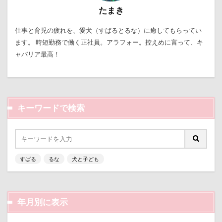
接待係
指輪
抱擁
抱っこ紐
たまき
抱きクッション
抜け毛取りクリーナー
抜け毛
仕事と育児の疲れを、愛犬（すばるとるな）に癒してもらってい
手編みセーター
手作り石鹸
戦利品
ます。 時短勤務で働く正社員。アラフォー。控えめに言って、キ
手作りスヌード
手作りゴハン
手作りケーキ
ャバリア最高！
手作りオヤツ
手作り
扇雀飴本舗
所沢航空記念公園
所沢市
房総
戸田市
椿
模様
短冊に願いごと書いったー
キーワードで検索
犬の系統図
猫
独身貴族
狂犬病予防接種
犬用御節
犬用ケーキ
犬歯
犬服
犬旅本
犬もダメにするクッション
すばる
るな
犬と子ども
犬と泊まれる宿
玉ボケ
犬から訊いた「お留守番のストレスがやわらぐ」CDブッ
ク
年月別に表示
特集
特等席
牛革鑑札入れ
牛乳屋