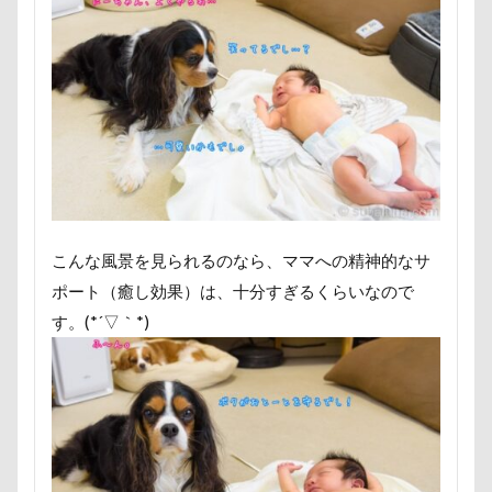
富山湾
小布施町
富山市
富士見高原
クールミスト
クークチュール
クレオくん
富士見町
富士見公園
富士河口湖町
クレアちゃん
クリリンくん
クリスマス
富士急ハイランド
富士吉田市
ケルヒャー
クリスティーナちゃん
富士すばるランド
家宝
小布施ドッグラン
クリエイタースタンプ
クランベリー
小春ちゃん
室内遊びレッスン
山梨県
クララちゃん
クラシックカー博物館
巾着田
川越市
川口市
川
嵐山町
クラシックカー
クッションカバー
クッション
嵐山渓谷
島忠ホームズ
岳くん
岩畳
クッキー君
ケガ
ケンシロウくん
こんな風景を見られるのなら、ママへの精神的なサ
山梨市
小松菜
山北町
山中湖村
コードレス掃除機
コタローくん
コンテスト
ポート（癒し効果）は、十分すぎるくらいなので
山中湖
山下公園
展望台
屋内ドッグラン
コング
コロンちゃん
コロンくん
す。(*´▽｀*)
居酒屋
小谷流の里ドギーズアイランド
コメちゃん
コムギくん
コナちゃん
小芝風花
小矢部市
宮城県
室内遊び
コトラくん
コテージ
コソドロスヌード
名前の由来
土手
夕陽
夏対策
変顔
ケージ
コソドロ
コスプレ
コジローくん
壁紙
壁
増税前
埼玉県
地震
ココナラ
ココアちゃん
ココアくん
土田トレーナー
国営武蔵丘陵森林公園
外耳炎
ココちゃん
ゲンくん
ケーヨーデイツー