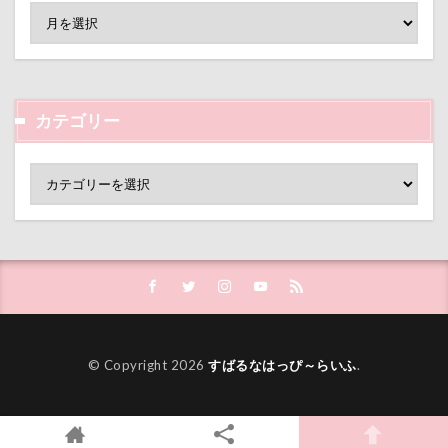
片足上げ
片平村
爛燈
焼肉
獣医
王様風
無線LAN搭載SDHCカード
療法食
知育玩具
着物
真剣
看板犬
目黒区
皮膚
百均
白目
白い泡
疲れた
カテゴリー
玲凰（れおん）くん
異父姉妹
異母兄弟
男前
生地海岸
甚平
甘エビ
琥龍くん
琥珀ちゃん
琥太郎くん
現行犯逮捕
焼き芋
炭火焼肉 船渡
模様替え
毛呂山町
沖縄県営平和祈念公園
沖縄県
沖縄旅行
沖縄サンプラザホテル
決定的瞬間
江東区
永久歯
水元公園
毛玉
残像
河津桜
歯磨き
歩道橋
© Copyright 2026
すばるなはっぴ～らいふ
.
次郎くん
樹脂粘土
横浜港シンボルタワー
横浜港
横浜市
横浜ペット博
横浜