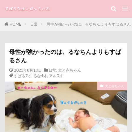
キーワード
キャバリアレスキュー隊
キャバリアミーティング2018
HOME
キャバリアミーティング
日常
母性が強かったのは、るなちんよりもすばるさん
カメラ
カフェ
すばる
るな
犬と子ども
クゥ君
ウォーターエース
エクシーガ
カテゴリー
エアーおやつ
ウルルくん
ウブちゃん
母性が強かったのは、るなちんよりもすば
ウッドチップ
ウッドスティック
るさん
ウチの子グッズ
ウサギ耳
タグ
2021年8月10日
日常
,
犬と赤ちゃん
ウォータートレッキング
ウェルカムドッグ
すばる7才
,
るな4才
,
アル0才
100円ショップ
写真パネル
前橋市
初詣
エルくん
ウィンク
ウィルくん
犬と赤ちゃん
出羽公園
出没！アド街ック天国
冷蔵庫
イーノの森
インテリア
インターペット2017
冷感ジェルマット
写真教室
写真撮影
インターペット
写真加工
公園
動物殺処分ゼロ
八重桜
イングランド代表キャバリアーズユニフォーム
八街市
八ヶ岳
入間市
イルカ
イラスト
エナジーロープ
優玖（はるく）くん
優しい
働くおじさん
エルちゃん
カファレル
オヤツ入れ