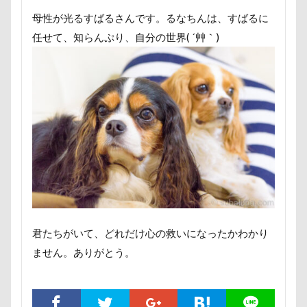
ロマニくん
ワル顔
ワクチン接種
母性が光るすばるさんです。るなちんは、すばるに
ワガママ
ロールクッション
ロープウェイ
任せて、知らんぷり、自分の世界( ´艸｀)
ロープ
ローズガーデン
ローアングル撮影
ロンくん
ロッテちゃん
レオンくん
ロッヂ花月園
ロックハート城
ロックオン
ロゴ
ロウバイ園
ロウバイ
ロイちゃん
レヴォーグ
レディくん
レジーナ
リッチェル
リクくん
マロンちゃん
ムムちゃん
モコちゃｎ
モコちゃん
モカちゃん
モカくん
メンテナンス
メレンゲの気持ち
メルちゃん
君たちがいて、どれだけ心の救いになったかわかり
メリーゴーラウンド
メイフェアちゃん
ません。ありがとう。
ムサシくん
モナちゃん
ミレーちゃん
ミレちゃん
ミルクちゃん
ミルキーちゃん