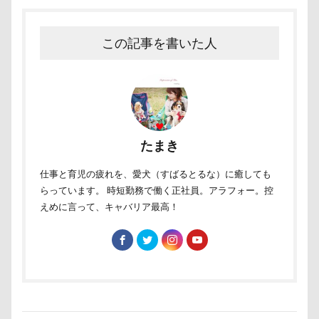
称名滝
秩父
福袋
福島県
神社
神奈川県
砺波市
破壊王
粗相
この記事を書いた人
紅ズワイガニ
肘掛けスタイル
羽咋市
肉菜工房 うしすけ 台場店
肉球マッサージ
肉球ハーネス
肉球
耳掃除嫌い
耳掃除
耳
羽鳥湖
羽田空港
群馬県
紅梅
たまき
美術館
羊毛フェルト
置物
絵皿
絵画教室
細工蒲鉾
紬くん
紫陽花
仕事と育児の疲れを、愛犬（すばるとるな）に癒しても
らっています。 時短勤務で働く正社員。アラフォー。控
紋次郎くん
紅葉
血液検査
被毛
えめに言って、キャバリア最高！
石巻市
長野北部旅行
青木町公園
震災
雪
雨
雑草
集合写真
階段
長野県
長野原町
長瀞屋
音雅
長瀞
長持ちオヤツ
長友心平
鐘
銀行印
銀座ミレージャギャラリー
鈴木福