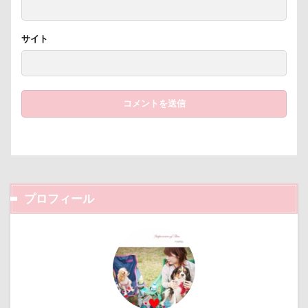
暑さ対策
最敬礼
撮影スポット
板橋区
梨
梅百花園
梅
桜並木
桜
サイト
桃侍くん
栃木県
柚稀（ゆずき）くん
枕
松本市
月チャーム
東芝
東京都
東京ビックサイト
東京April
来客
本部町
未来ちゃん
木更津
望くん
服
撮影テクニック
携帯ストラップ
極上牛のスペアリブ
忍者
成田ゆめ牧場
愛車
情報誌
恩納村
怪獣
怖い
プロフィール
怒られる5秒前
怒らない
忘年会
心雑音
成田山新勝寺
心配無用
心配
心臓病の薬
心大朗くん
微速度撮影
御用
彼岸花
彩湖・道満グリーンパーク
弱点
成田山
成田市
掻き掻き
手編み
接触冷感