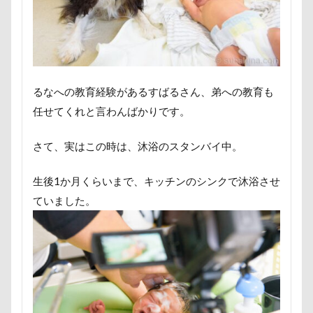
国営みちのく杜の湖畔公園
困惑顔
噛み噛み
ケーヨーD2
鼻垂れ
哀愁
吾妻郡
吹き出し皿
君津市
検索
吐いた
名護市
夕食
多頭飼い記念日
室内トレーニング
天空の遊覧カート
るなへの教育経験があるすばるさん、弟への教育も
実はすごい
宝登山
宇宙犬スヌード
任せてくれと言わんばかりです。
宇宙兄弟
子犬のワルツ
嬬恋村
妖怪アンテナ
奇跡体験！アンビリーバボー
さて、実はこの時は、沐浴のスタンバイ中。
太閤山ランド
天狗山プレイランド
夢の島
生後1か月くらいまで、キッチンのシンクで沐浴させ
天然記念物
大脱出
大福
大物説
ていました。
大満足
大島屋
大宮区
大宮公園
大和町
夢愛ちゃん
ワンコ御節
ワンコプレート
年賀状
ペロペロ
ホームセンター
ホタルイカ
ホタルちゃん
ホクロ
ペーターくん
ペンダント