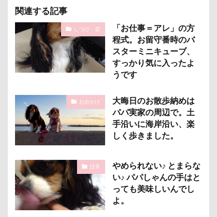
野菜ジャーキー
里山ドッグランサム
静電気
関連する記事
顔スワップ
那須高原SA
飾り毛
鼻
「お仕事＝アレ」の方
しつけ・芸
鵜の浜海岸
鳩
鰻
魚止めの滝
程式。お留守番時のバ
スターミニキューブ、
鬼押出し園
駄々コネ
首里城
館林市
すっかり気に入ったよ
飼い主似
顔遊び
飯能市
飯山市
うです
食欲魔人
食器
食事風景
食べ渋り
食べたい
飛行犬
願い事メーカー
願い事
大晦日のお散歩納めは
お出かけ
パパ実家の周辺で。土
里山
那須町
袴
診断メーカー
手沿いに海岸沿い、楽
赤ちゃん
貸し切り温泉
豆キャッチ
しく歩きました。
譲渡会
謹賀新年
読者投稿
誤飲
誕生日
試着
診察台
越谷市
記念日
やめられない♪ とまらな
日常
い♪ パパしゃんの手はと
観覧車
親戚探し
親ばかフィルター
っても美味しいんでし
視線の先
見返りポーズ
西川口駅
西丹沢
よ。
西の河原公園
赤壁
足立区
那須旅行