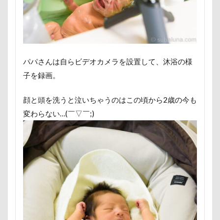
ペンション・ブランシェ草津
ペンション
ペロリンチョ
ペロちゃん
ボサボサ
ペニーレイン
ペディ(PEDI)
ペット用バスタブ
ペット名刺
ペット同伴可飲食店
ペット可
パパさんは自らビデオカメラを設置して、沐浴の様
ペットボトル
ペットプロフ
ペットパラダイス
子を録画。
ボケ
ボタンちゃん
顔と頭を洗うと泣いちゃうのはこの頃から2歳の今も
ペットステージ（Petstages）
マウントジーンズ
変わらない…(￣▽￣;)
マミーちゃん
ママ実家
マハロちゃん
マテ
マザー牧場
マサラちゃん
マグノリア棟
マグカップ
マウントジーンズ那須
マイフリーガード
ボート
マイクロビーズクッション
マイクロバブル
マイクロチップ
マァムちゃん
ポテチくん
ポチくん
ポストカード