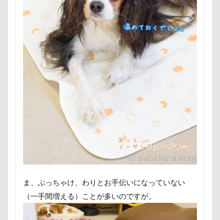
七夕
一発芸
ヴィーナスフォート
サマーちゃん
サツマイモ
サツキ
ヴィンテージ
ワークショップ
ワンピース
ササミジャーキー
シャンプー
中島フィールズ
中瀬公園
シュウイチDOG
ゴンドラ
ジュンちゃん
來夢（らいむ）ちゃん
代々木公園ドッグラン
ストルバイト
ステッカー
スツール
作品レビューコメント
体重
体調不良
スターバックス
スキー
ジローラモくん
佐久穂町
似顔絵師なつき
似顔絵
ジョージくん
ジョンソンタウン
ジョンくん
似たもの父子
休日の朝
仰向け抱っこ
ジュンくん
ショコラちゃん
ジャンプ
代々木公園
串カツ田中 北千住店
人形
ジャンピングキャッチ
ジャックくん
人をダメにするクッション
二足立ち
ジグソーパズル
ジェラートピケ
ジェイくん
二等辺三角形
二度寝
予定
乳歯
シンクロ
シルバーウィーク
シルエット
九十九里浜
乗鞍高原
主張
同胎兄弟
ショートケーキ
ゴールデンウィーク
名刺入れ
ワンコ店内OK
富山環水公園
ま、ぶっちゃけ、わりとお手伝いになっていない
ゴッドハンド
クッキーちゃん
小太郎くん
射水市
寝顔
寝起き
（一手間増える）ことが多いのですが。
クリスマスディナー
ケイくん
グラス
寝相
寝床
寝坊助
富津市
富山県
クールｘクールプラス
クール素材