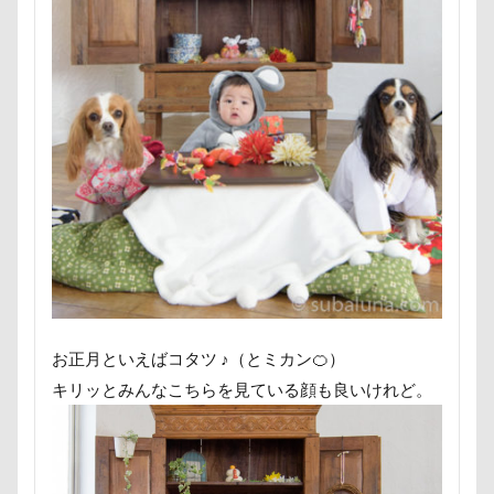
芦田愛菜
舐め舐め
茂来山
舎人公園ドッグラン
舎人公園
舌出し
自業自得
臨港パーク
腸閉塞
腕枕
脱出
能登
茂原市
茨城県
胡桃ちゃん
葵央（あお）くん
蛇口
蘭ちゃん
藤田りか子
薔薇
蕨駅
蕎麦屋
蕎麦
蓼科 茶花茶花
蓮田市
葛飾区
茶太郎くん
葉っぱ
落とし物
萌華ちゃん
萌ちゃん
菜の花
草津温泉
草津国際スキー場
草加市
茶屋
お正月といえばコタツ ♪（とミカン🍊）
胸の飾り毛
育成
被り物
立山町
キリッとみんなこちらを見ている顔も良いけれど。
粉ミルク
米袋
米沢牛ステーキレストラン un
節分
筑西市
等身大ガンダム
笛吹市
笑顔
立山連峰
空腹
糸満市
移動中