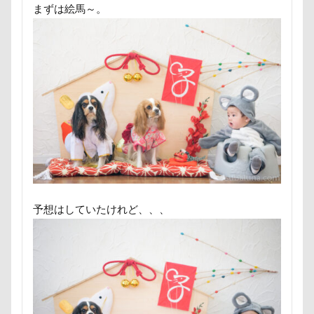
まずは絵馬～。
七夕
一発芸
ヴィーナスフォート
ヴィンテージ
ワークショップ
ワンピース
中島フィールズ
中瀬公園
來夢（らいむ）ちゃん
代々木公園ドッグラン
作品レビューコメント
体重
体調不良
佐久穂町
似顔絵師なつき
似顔絵
似たもの父子
休日の朝
仰向け抱っこ
代々木公園
串カツ田中 北千住店
人形
人をダメにするクッション
二足立ち
予想はしていたけれど、、、
二等辺三角形
二度寝
予定
乳歯
九十九里浜
乗鞍高原
主張
同胎兄弟
名刺入れ
ワンコ店内OK
富山環水公園
小太郎くん
射水市
寝顔
寝起き
寝相
寝床
寝坊助
富津市
富山県