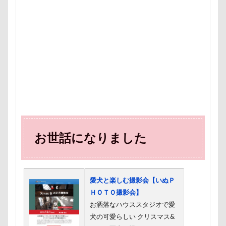
暑さ対策
最敬礼
撮影スポット
板橋区
梨
梅百花園
梅
桜並木
桜
桃侍くん
栃木県
柚稀（ゆずき）くん
枕
松本市
月チャーム
東芝
東京都
東京ビックサイト
東京April
来客
本部町
未来ちゃん
木更津
望くん
服
撮影テクニック
携帯ストラップ
極上牛のスペアリブ
忍者
成田ゆめ牧場
お世話になりました
愛車
情報誌
恩納村
怪獣
怖い
怒られる5秒前
怒らない
忘年会
心雑音
成田山新勝寺
心配無用
心配
心臓病の薬
愛犬と楽しむ撮影会【いぬＰ
心大朗くん
微速度撮影
御用
彼岸花
ＨＯＴＯ撮影会】
彩湖・道満グリーンパーク
弱点
成田山
お洒落なハウススタジオで愛
成田市
掻き掻き
手編み
接触冷感
犬の可愛らしい クリスマス&