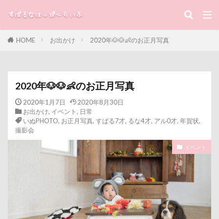
キーワード
HOME
お出かけ
2020年🐶🐶👶のお正月写真
すばる
るな
犬と子ども
カテゴリー
2020年🐶🐶👶のお正月写真
2020年1月7日
2020年8月30日
お出かけ
,
イベント
,
日常
タグ
いぬPHOTO
,
お正月写真
,
すばる7才
,
るな4才
,
アル0才
,
年賀状
,
撮影会
100円ショップ
写真パネル
前橋市
初詣
出羽公園
出没！アド街ック天国
冷蔵庫
イベント
冷感ジェルマット
写真教室
写真撮影
写真加工
公園
動物殺処分ゼロ
八重桜
八街市
八ヶ岳
入間市
優玖（はるく）くん
優しい
働くおじさん