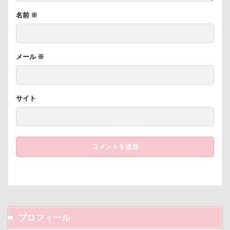
アンジェリーナちゃん
アリスちゃん
名前
※
アンちゃん
アレルギー
アルマくん
アルファアイコン
アルトくん
アルジェントくん
アル3才
アル2才
メール
※
アル0才
アル0
アイちゃん
わんダフルネイチャーヴィレッジ
サイト
ほうとう 富士の茶屋
まんじゅう
よくばり
よきにはからえ
ゆずちゃん
ゆきちゃん
もんじゃくん
ももちゃん
もってこい
めいちゃん
みちのくファーム
まろくん
りあん君
まるるちゃん
まるで敷物
まるくん
まめちゃん
まなちゃん
ますの寿し
まさむねくん
まいたけちゃん
ぽーくん
よもぎくん
りえちゃん
プロフィール