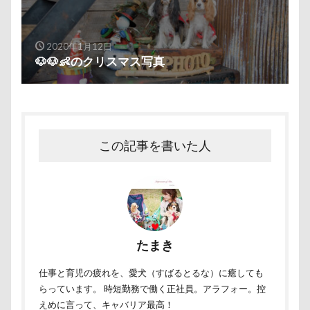
つくば市
ちょーだいキャバリア
ちゃーくん
ちくわちゃん
にっぽんわくわくキャラバン
にゃんこ学園
たぷたぷ
ひめはるの里
2020年1月12日
🐶🐶👶のクリスマス写真
ぶちゃいく
ふーこちゃん
ふーくん
ふわもこスヌード
ふろく
ふゆちゃん
ふなっしー
ふくすけくん
ひんやり
ひまわり
ぬいぐるみ
ひな祭り
この記事を書いた人
ひとと動物の心理学
ひっぱりっこ
ひきこもり
ばる2才
はなとしっぽ
はなちゃん
はじめまして
ののくん
だいふくちゃん
そば処 夢の舎
ぶーちゃん（Blendyくん）
たまき
ご褒美オヤツ
すけろくくん
しろいぬカフェ
しょーたくん
しまホイ
しずくちゃん
仕事と育児の疲れを、愛犬（すばるとるな）に癒しても
らっています。 時短勤務で働く正社員。アラフォー。控
さむおくん
さすけくん
さくらちゃん
えめに言って、キャバリア最高！