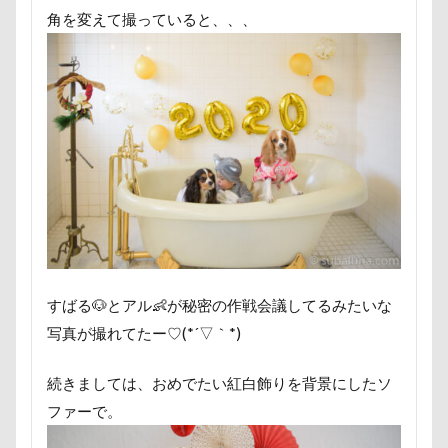
ヘンリーくん
ヘソ天
プーラニアン
角を変えて撮っていると、、、
ブレーメン
プレゼント
プレサーモC-25
プレアデス星団
プルバックハトカー
プリンちゃん
プリシアちゃん
プライスレス
ププくん
プイネちゃん
ブロンズ像
マリンくん
マリーちゃん
ワンコクッキー
ルチアちゃん
レインコート
レイクウッズガーデンひめはるの里
レイちゃん
ルークくん
ルビーちゃん
ルビーくん
ルビー
ルナちゃん
ルナくん
ルイちゃん
すばる🐶とアル👶が秘密の作戦会議してるみたいな
レオくん
ルイくん
リーフくん
リード
写真が撮れてたー♡(*´▽｀*)
リース
リリィーちゃん
リラちゃん
続きましては、おめでたい紅白飾りを背景にしたソ
リュウくん
リビング
リディちゃん
ファーで。
レインドッグス
レオナルドくん
リックくん