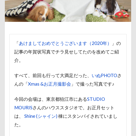
傘
健康チェック
加湿器
動物病院
保護犬
去勢手術
同胎
吉野家
叱れない
叱るの忘れてシャッター切る
叱られた
口タプ
受領印
取り込み中
取りあい
博物館
北海道直送
「
あけましておめでとうございます（2020年）
」の
記事の年賀状写真でチラ見せしてたのを改めてご紹
南相馬鹿島SA
南相馬市
卒業
介。
千里浜なぎさドライブウェイ
千葉県
千本松牧場
千ちゃん
北陸
北軽井沢
すべて、前回も行って大満足だった、
いぬPHOTO
さ
倶利伽羅峠
保水効果
名刺
んの「
Xmas &お正月撮影会
」で撮った写真です♪
三王山ふれあい公園
丘を越えて
世界平和
今回の会場は、東京都狛江市にある
​STUDIO
世界の名犬牧場
不貞寝
下野市
上越市
MOURIS
さんのハウススタジオで。お正月セット
上尾市
三陸復興国立公園
三瓶くん
は、
​Shine (シャイン)
棟にスタンバイされていまし
三峯神社
中年サラリーマン
た。
三井アウトレットパーク
万座毛
万が一の備え