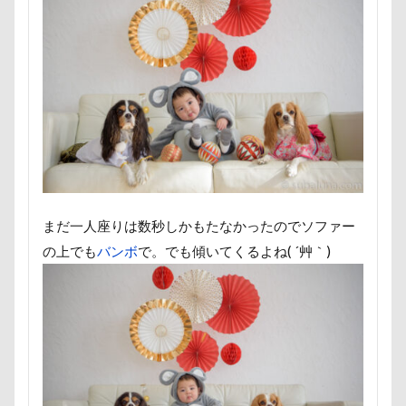
ロマニくん
ワル顔
ワクチン接種
ワガママ
ロールクッション
ロープウェイ
ロープ
ローズガーデン
ローアングル撮影
ロンくん
ロッテちゃん
レオンくん
ロッヂ花月園
ロックハート城
ロックオン
ロゴ
ロウバイ園
ロウバイ
ロイちゃん
レヴォーグ
レディくん
レジーナ
リッチェル
リクくん
マロンちゃん
まだ一人座りは数秒しかもたなかったのでソファー
ムムちゃん
モコちゃｎ
モコちゃん
の上でも
バンボ
で。でも傾いてくるよね( ´艸｀)
モカちゃん
モカくん
メンテナンス
メレンゲの気持ち
メルちゃん
メリーゴーラウンド
メイフェアちゃん
ムサシくん
モナちゃん
ミレーちゃん
ミレちゃん
ミルクちゃん
ミルキーちゃん