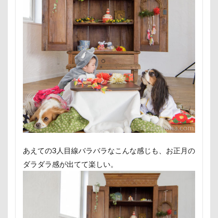
称名滝
秩父
福袋
福島県
神社
神奈川県
砺波市
破壊王
粗相
紅ズワイガニ
肘掛けスタイル
羽咋市
肉菜工房 うしすけ 台場店
肉球マッサージ
肉球ハーネス
肉球
耳掃除嫌い
耳掃除
耳
羽鳥湖
羽田空港
群馬県
紅梅
美術館
羊毛フェルト
置物
絵皿
絵画教室
細工蒲鉾
紬くん
紫陽花
紋次郎くん
紅葉
血液検査
被毛
石巻市
長野北部旅行
青木町公園
震災
あえての3人目線バラバラなこんな感じも、お正月の
雪
雨
雑草
集合写真
階段
ダラダラ感が出てて楽しい。
長野県
長野原町
長瀞屋
音雅
長瀞
長持ちオヤツ
長友心平
鐘
銀行印
銀座ミレージャギャラリー
鈴木福