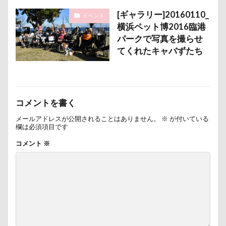
ほうとう
くんくんゲーム
アゴ
アプリ
[ギャラリー]20160110_
イベント
アビーちゃん
アネラ
横浜ペット博2016臨港
アニマルコミュニケーター
アニマルキャップ
パークで写真を撮らせ
アニマルオブジェ
アトリエワフ
てくれたキャバずたち
アトリエイマージュ
アジリティ
アクリルキーホルダー
アミーゴ ワン カフェ
アクリル
アクセサリー
アクアライン
コメントを書く
アキラくん
アウトレット
アウトドア
メールアドレスが公開されることはありません。
※
が付いている
欄は必須項目です
アイリスオーヤマ
アイムス
アイス
コメント
※
アポロくん
アメリカンコッカー
わん宿うの浜館
アンジェロくん
イチゴ
イケメン
イオンペットショップ
アールくん
アート
アーキくん
アンバサダー
アンディくん
アンジーちゃん