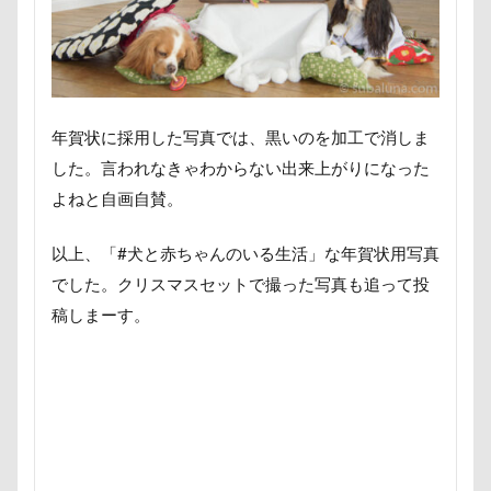
遊園地
那須ゴンドラ
那須どうぶつ王国
那須とりっくあーとぴあ
那覇市
道満ドッグラン
道満ドッグプール
運転手
運転席
運転
遊んで
踊り
年賀状に採用した写真では、黒いのを加工で消しま
追いかけっこ
迷子札
近江屋
した。言われなきゃわからない出来上がりになった
農家のオバチャン
軽井沢町 南軽井沢
よねと自画自賛。
軽井沢町
軽井沢旅行
軽井沢タリアセン
以上、「#犬と赤ちゃんのいる生活」な年賀状用写真
軽井沢
車
砂浜
石川県
引っ越し
でした。クリスマスセットで撮った写真も追って投
日向ぼっこ
時計
春日部市
春三くん
稿しまーす。
星野エリア
昇降テーブル
旭日丘湖畔緑地公園
旧軽井沢森ノ美術館
日高市
日帰り入院
日光浴
曼珠沙華
旅館
方言
新潟県
新春ハッピースクラッチキャンペーン
斑尾高原
文楽 東蔵
文太くん
散歩
撮影会