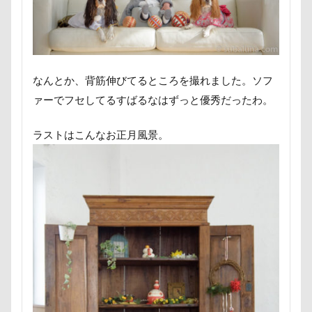
ミラーレス一眼レフ
ミラちゃん
ミックス犬
ミウちゃん
マンスリーフォト
モデル
モナカちゃん
リカちゃん
ラガーシャツ風ニット
ラヴィちゃん
なんとか、背筋伸びてるところを撮れました。ソフ
ラントくん
ランキング
ラリーくん
ァーでフセしてるすばるなはずっと優秀だったわ。
ラランくん
ララちゃん
ラディちゃん
ラストはこんなお正月風景。
ラテくん
ラッキーちゃん
ライラちゃん
モネちゃん
ライムちゃん
ライムくん
ライクくん
ヨーゼフくん
ヨギボー
ユニオンジャックポロ
ユニオンジャック
ユウくん
モンブラン
モモちゃん
常磐道
店舗限定色
フォトコンテスト
芝桜
苺ちゃん
英国淑女
若狭海浜公園
若狭公園
花闊歩
花菖蒲
花の里
花