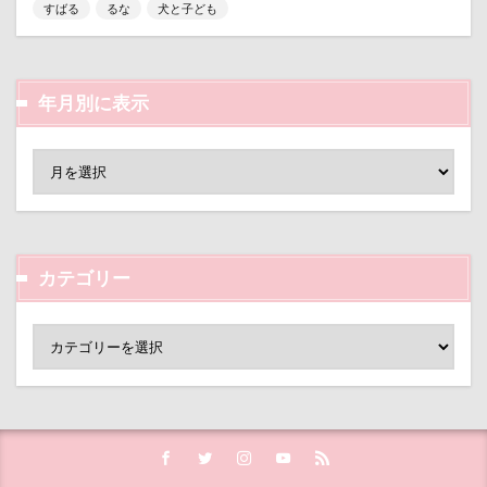
HARE
HappyBirthday
g​e​l​a​t​o​ ​p​i​q​u​e​
GW
すばる
るな
犬と子ども
Konaちゃん
LDソファー
gacco
MTシリーズ
PET BOX
PENNY LANE
年月別に表示
OASIS
Noaちゃん
Nikon
Nicoちゃん
Naluちゃん
M・U SPORTS
My Talking Pet
MOON STAR石鹸
LEVORG
MC-VKS8200
MC-SBU840K. Panasonic
mayhanaさん
Marque Blanc
MANDARINE BROTHERS
カテゴリー
M'sふぁくとりー
LUCIAちゃん
LIPPLE LASER
LINEスタンプ
LIMONEちゃん
Grandir
FlashAir
PeTeMo
Andycafe
Bonitoくん
Bleu Bleuet
BLENHEIM眞理
BISTRO うしすけ
BBQ
awa hour
APO
annちゃん
Anelaくん
Amigoちゃん
BUBBLEBOO