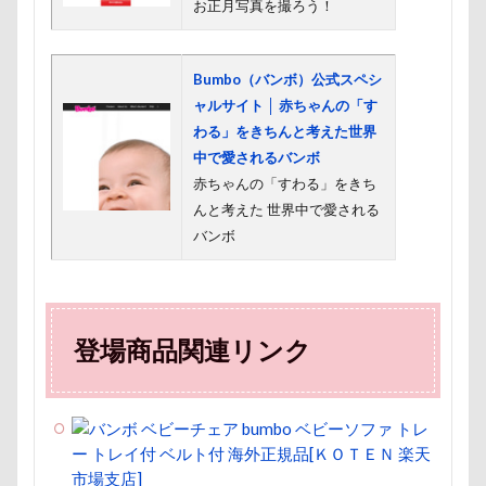
お正月写真を撮ろう！
接待係
指輪
抱擁
抱っこ紐
抱きクッション
抜け毛取りクリーナー
抜け毛
Bumbo（バンボ）公式スペシ
手編みセーター
手作り石鹸
戦利品
ャルサイト │ 赤ちゃんの「す
手作りスヌード
手作りゴハン
手作りケーキ
わる」をきちんと考えた世界
手作りオヤツ
手作り
扇雀飴本舗
中で愛されるバンボ
赤ちゃんの「すわる」をきち
所沢航空記念公園
所沢市
房総
戸田市
んと考えた 世界中で愛される
椿
模様
短冊に願いごと書いったー
バンボ
犬の系統図
猫
独身貴族
狂犬病予防接種
犬用御節
犬用ケーキ
犬歯
犬服
犬旅本
犬もダメにするクッション
登場商品関連リンク
犬と泊まれる宿
玉ボケ
犬から訊いた「お留守番のストレスがやわらぐ」CDブッ
ク
特集
特等席
牛革鑑札入れ
牛乳屋