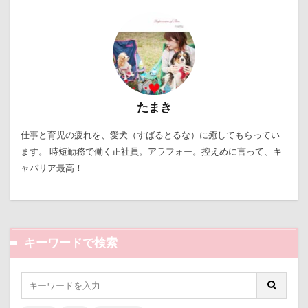
わんコレ
るなちゃん
わんちゃんの広場
ろう人形
ろいくん
れんちゃん
るるちゃん
るな祖母
るな父
るな母
るな先生
るな7才
りかちゃん
るな6才
るな5才
るな4才
るな3才
るな2才
たまき
るな1才
るな0才
るな
りょうくん
りっくん
ぐんまフラワーパーク
くるみちゃん
仕事と育児の疲れを、愛犬（すばるとるな）に癒してもらってい
ます。 時短勤務で働く正社員。アラフォー。控えめに言って、キ
イヌクロ夏祭り
HUGGY BUDDY'S
Kapua
ャバリア最高！
JOYくん
JOKER's TOWN
John’s Background Switcher
jmooc
iPhone
INUQLO-Z
INU-CLOSET
Instagram
キーワードで検索
HOUDY
KONG
HondaCars
HOLIDAY COFFEE
HIWAHIWA OHANA
Hi Meg
HARIO ハリオ ワンプレおやつキット