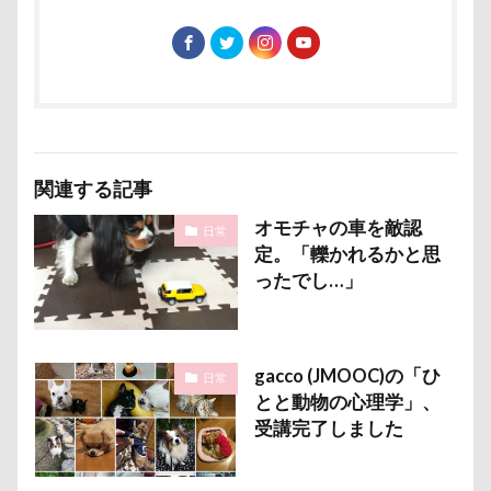
さいたま市
ご褒美
すっとぼけ
ごんたろうくん
ごみ好き
ごちそう
こまざわフルーツファーム
この顔が好き
こそどろ部
ここちゃん
ここあちゃん
こいずみ動物病院
すすきちゃん
すばる0才
せんたろうくん
すばるん卓上カレンダー
関連する記事
せくし～
ずぼら
すーぱーひーろー
オモチャの車を敵認
日常
すももちゃん
すばる父
すばる母
定。「轢かれるかと思
ったでし…」
すばる棚
すばる号
すばる兄弟
すばるの家
すばる10才
すばるなクローゼット
すばるちゃん
gacco (JMOOC)の「ひ
日常
すばる9才
すばる7才
すばる6才
とと動物の心理学」、
すばる5才
すばる4才
すばる3才
受講完了しました
すばる2才
すばる1才
ぶなの湯