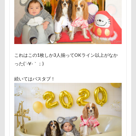
ペンション・ブランシェ草津
ペンション
ペロリンチョ
ペロちゃん
ボサボサ
ペニーレイン
ペディ(PEDI)
ペット用バスタブ
ペット名刺
ペット同伴可飲食店
ペット可
ペットボトル
ペットプロフ
ペットパラダイス
ボケ
ボタンちゃん
これはこの1枚しか3人揃ってOKライン以上がなか
ペットステージ（Petstages）
マウントジーンズ
った(´-∀-｀；)
マミーちゃん
ママ実家
マハロちゃん
続いてはバスタブ！
マテ
マザー牧場
マサラちゃん
マグノリア棟
マグカップ
マウントジーンズ那須
マイフリーガード
ボート
マイクロビーズクッション
マイクロバブル
マイクロチップ
マァムちゃん
ポテチくん
ポチくん
ポストカード