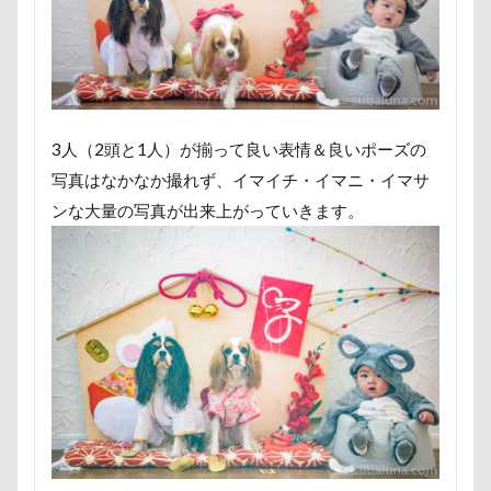
富山湾
小布施町
富山市
富士見高原
富士見町
富士見公園
富士河口湖町
富士急ハイランド
富士吉田市
富士すばるランド
家宝
小布施ドッグラン
3人（2頭と1人）が揃って良い表情＆良いポーズの
小春ちゃん
室内遊びレッスン
山梨県
写真はなかなか撮れず、イマイチ・イマニ・イマサ
巾着田
川越市
川口市
川
嵐山町
ンな大量の写真が出来上がっていきます。
嵐山渓谷
島忠ホームズ
岳くん
岩畳
山梨市
小松菜
山北町
山中湖村
山中湖
山下公園
展望台
屋内ドッグラン
居酒屋
小谷流の里ドギーズアイランド
小芝風花
小矢部市
宮城県
室内遊び
名前の由来
土手
夕陽
夏対策
変顔
壁紙
壁
増税前
埼玉県
地震
土田トレーナー
国営武蔵丘陵森林公園
外耳炎