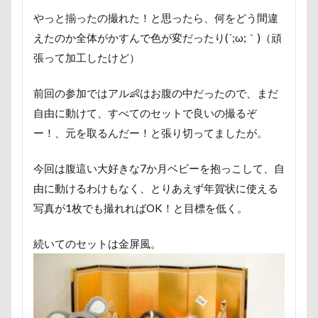
国営みちのく杜の湖畔公園
困惑顔
噛み噛み
やっと揃ったの撮れた！と思ったら、何をどう間違
哀愁
吾妻郡
吹き出し皿
君津市
えたのか全体がかすんで色が変だったり(´;ω;｀)（頑
吐いた
名護市
夕食
多頭飼い記念日
張って加工したけど）
室内トレーニング
天空の遊覧カート
前回の参加ではアル👶はお腹の中だったので、まだ
実はすごい
宝登山
宇宙犬スヌード
自由に動けて、すべてのセットで良いの撮るぞ
宇宙兄弟
子犬のワルツ
嬬恋村
ー！、元を取るんだー！と張り切ってましたが。
妖怪アンテナ
奇跡体験！アンビリーバボー
太閤山ランド
天狗山プレイランド
夢の島
今回は腹這い大好きな7か月ベビーを抱っこして、自
由に動けるわけもなく、とりあえず年賀状に使える
天然記念物
大脱出
大福
大物説
写真が1枚でも撮れればOK！と目標を低く。
大満足
大島屋
大宮区
大宮公園
大和町
夢愛ちゃん
ワンコ御節
続いてのセットは金屏風。
ワンコプレート
年賀状
ペロペロ
ホームセンター
ホタルイカ
ホタルちゃん
ホクロ
ペーターくん
ペンダント