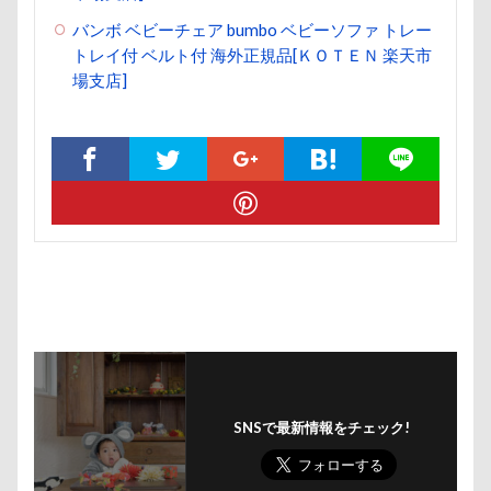
片足上げ
片平村
爛燈
焼肉
獣医
バンボ ベビーチェア bumbo ベビーソファ トレー
王様風
無線LAN搭載SDHCカード
療法食
トレイ付 ベルト付 海外正規品[ＫＯＴＥＮ 楽天市
知育玩具
着物
真剣
看板犬
目黒区
場支店]
皮膚
百均
白目
白い泡
疲れた
玲凰（れおん）くん
異父姉妹
異母兄弟
男前
生地海岸
甚平
甘エビ
琥龍くん
琥珀ちゃん
琥太郎くん
現行犯逮捕
焼き芋
炭火焼肉 船渡
模様替え
毛呂山町
沖縄県営平和祈念公園
沖縄県
沖縄旅行
沖縄サンプラザホテル
決定的瞬間
江東区
永久歯
水元公園
毛玉
残像
河津桜
歯磨き
歩道橋
次郎くん
樹脂粘土
横浜港シンボルタワー
SNSで最新情報をチェック!
横浜港
横浜市
横浜ペット博
横浜