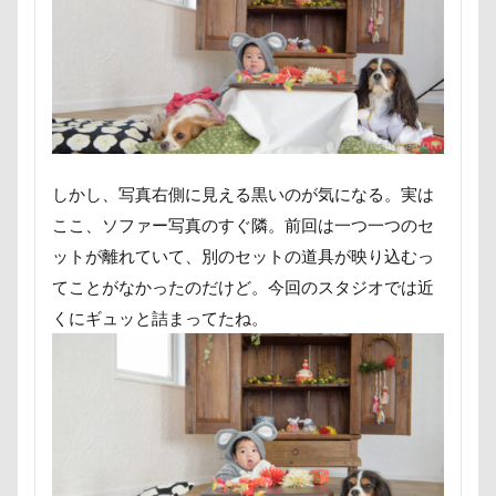
野菜ジャーキー
里山ドッグランサム
静電気
顔スワップ
那須高原SA
飾り毛
鼻
鵜の浜海岸
鳩
鰻
魚止めの滝
鬼押出し園
駄々コネ
首里城
館林市
飼い主似
顔遊び
飯能市
飯山市
食欲魔人
食器
食事風景
食べ渋り
しかし、写真右側に見える黒いのが気になる。実は
ここ、ソファー写真のすぐ隣。前回は一つ一つのセ
食べたい
飛行犬
願い事メーカー
願い事
ットが離れていて、別のセットの道具が映り込むっ
里山
那須町
袴
診断メーカー
てことがなかったのだけど。今回のスタジオでは近
赤ちゃん
貸し切り温泉
豆キャッチ
くにギュッと詰まってたね。
譲渡会
謹賀新年
読者投稿
誤飲
誕生日
試着
診察台
越谷市
記念日
観覧車
親戚探し
親ばかフィルター
視線の先
見返りポーズ
西川口駅
西丹沢
西の河原公園
赤壁
足立区
那須旅行