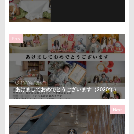
沖縄美ら海水族館
泡
火事
海岸
滑川市
湯畑
温泉プール
温泉
涼感バーセア
浸透印
海風
海浜公園
海洋博公園
海ほたる
洗濯物
海の幸
Prev
海ちゃん
海
浅間高原
浅間牧場茶屋
浅間牧場
浅間火山博物館
浅間大滝
流山市
津幡町
フォトスタンド
フィラリア症検査
15-Fifteen-
となりのトトロ
なんちゃってキャンパー
2020年1月6日
なんちゃって
なっちゃん
なすがまま
あけましておめでとうございます（2020年）
なかよしクラブ
なかよし
どアップ
どんぐり
どっちだ？
ととみちゃん
Next
になちゃん
つもくん
つまんない
つまらなそう
つまらない
つつじが岡公園