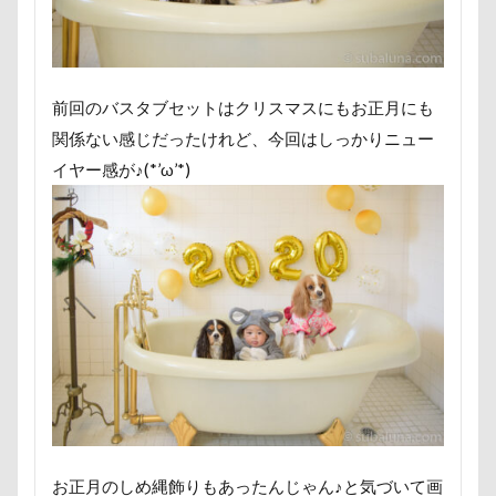
ポケモンGO
ポカポカ
ボール
ペットドック
ペットショップ
マリンちゃん
フルーツトマト狩り
ブルブル
ブリーダー
前回のバスタブセットはクリスマスにもお正月にも
ブリキ看板
ブランチ
ブラッシング
関係ない感じだったけれど、今回はしっかりニュー
ブラタン
フワフワ
フレブル
イヤー感が♪(*’ω’*)
フレキシリード
フリーマーケット
ブレスレット
フリーステッチ free stitch
フリスビー
フランソワーズちゃん
フランソワーズくん
フランちゃん
フセ
フクロウの森
フォトフレーム
フォトツアー
ブレアちゃん
ブレンハイム
ペットグラス
プール
ペットカート
ペットのおうち
ペットと泊まる陽だまり
ベンくん
ベランダ菜園
ベランダ
ベストショット
お正月のしめ縄飾りもあったんじゃん♪と気づいて画