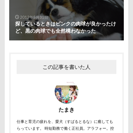
ディーンくん
トイレ
トイプードル
ペンション・ブランシェ草津
ペンション
デート
デンコちゃん
デビュー
ペロリンチョ
ペロちゃん
ボサボサ
2012年5月31日
デニムくん
デックス東京ビーチ
デジイチ
ペニーレイン
ペディ(PEDI)
ペット用バスタブ
探しているときはピンクの肉球が良かったけ
ど、黒の肉球でも全然構わなかった
デイゴちゃん
ディーラー
トトミちゃん
ペット名刺
ペット同伴可飲食店
ペット可
ディナー
ディアーホーン
テレビ鑑賞
ペットボトル
ペットプロフ
ペットパラダイス
テレビ
テラス席
テラスOK
テトラくん
ボケ
ボタンちゃん
テディベアミュージアム
テディベア
ペットステージ（Petstages）
マウントジーンズ
この記事を書いた人
トイ・プードル
トトロくん
ティーカップ
マミーちゃん
ママ実家
マハロちゃん
ドッグタイムレース
ドッグランキャラバン
マテ
マザー牧場
マサラちゃん
ドッグラン
ドッグプール
マグノリア棟
マグカップ
ドッグプリントロングスリーブTシャツ
マウントジーンズ那須
マイフリーガード
ドッグフード
ボート
マイクロビーズクッション
たまき
ドッグパラダイス・フィフスアヴェニュー
マイクロバブル
マイクロチップ
マァムちゃん
仕事と育児の疲れを、愛犬（すばるとるな）に癒しても
ドッグデプト
ドッグダンス
ポテチくん
ポチくん
ポストカード
らっています。 時短勤務で働く正社員。アラフォー。控