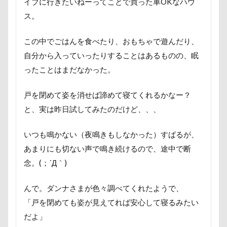
イブに行きたいねーってことで買った車OKなハウ
DOGRUN+CAFE FETCH!
Doggy Box
七夕
一発芸
ヴィーナスフォート
ス。
DOGdog展
DOGDEPT
ヴィンテージ
ワークショップ
ワンピース
DogCat Cafe＆Shop パウ
中島フィールズ
中瀬公園
この中でごはんを食べたり、おもちゃで遊んだり、
DOG DEPT GARDEN 軽井沢
來夢（らいむ）ちゃん
代々木公園ドッグラン
自分から入っていったりすることはあるものの、眠
DOG DEPT GARDEN HOTEL軽井沢
DELL
ったことはまだなかった。
作品レビューコメント
体重
体調不良
CAFE SORA
DEC
D750
COROCO
佐久穂町
似顔絵師なつき
似顔絵
戸を閉めて姿を消せば諦めて寝てくれるかなー？
COOLxCOOLplus
Compet milimili
似たもの父子
休日の朝
仰向け抱っこ
と、実は昨日試してみたのだけど、、、
College Logo Parka
Cocoちゃん
Cocoくん
代々木公園
串カツ田中 北千住店
人形
cocoroちゃん
Caffarel
PET-IDタグ
いつも鳴かない（夜鳴きもしなかった）すばるが、
人をダメにするクッション
二足立ち
あまりにも切ない声で鳴き続けるので、途中で断
PICA秩父
くりりんちゃん
うぶちゃん
二等辺三角形
二度寝
予定
乳歯
念。(；´Д｀)
おもてなし係
おもてなし
おもちゃ
九十九里浜
乗鞍高原
主張
同胎兄弟
おちゃし。
おすしちゃん
おしゃべりペット
名刺入れ
ワンコ店内OK
富山環水公園
んで。ダンナさまが色々調べてくれたようで、
おしか御番所公園
おかみさん
え～っと？
小太郎くん
射水市
寝顔
寝起き
「戸を閉めても姿が見えてれば安心して寝るみたい
うちの子記念日
お参り
うそこメーカー
だよ」
寝相
寝床
寝坊助
富津市
富山県