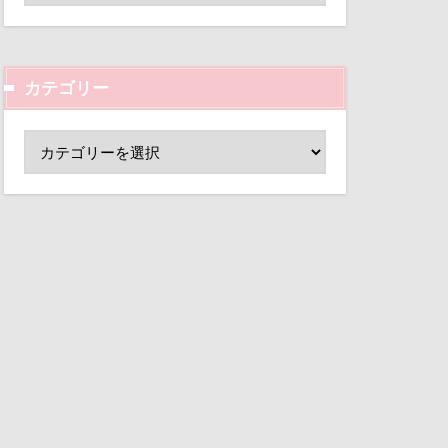
ド
小芝風花
変顔
壁紙
カテゴリー
外耳炎
し皿
君津市
覧カート
村
ド
夢の島
大宮公園
ペンダント
サボサ
可飲食店
タンちゃん
マハロちゃん