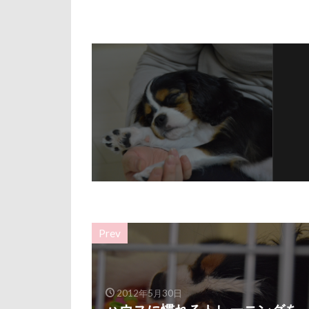
ルビー
ル
リード
リ
レインドッグス
ワガママ
ロンくん
ロゴ
ロウ
リッチェル
モカちゃん
メリーゴーラウ
ミレちゃん
Prev
ミックス犬
ラガーシャツ風
ララちゃん
2012年5月30日
ライムちゃん