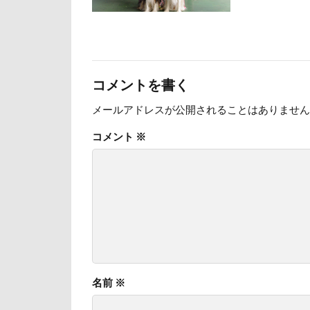
日向ぼっこ
旭日丘湖畔緑地
旅館
方言
コメントを書く
文太くん
梅百花園
メールアドレスが公開されることはありません
松本市
月
コメント
※
未来ちゃん
極上牛のスペア
怒られる5秒前
心臓病の薬
弱点
成田
抱っこ紐
戦利品
手
名前
※
扇雀飴本舗