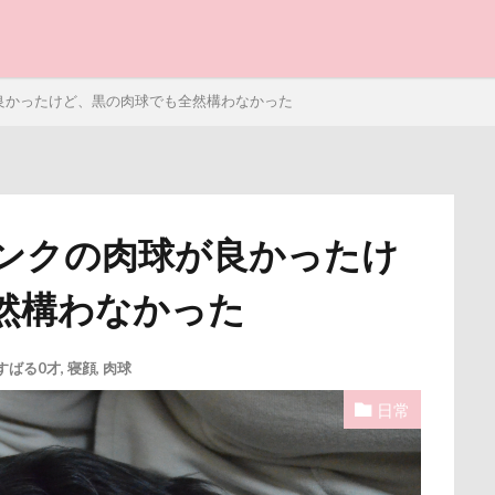
クッキーちゃん
クリスマスディナー
ケイくん
グラス
プラス
クール素材
クールミスト
クークチュール
クレ
と子ども
クリリンくん
クリスマス
ケルヒャー
クリスティーナち
良かったけど、黒の肉球でも全然構わなかった
タンプ
クランベリー
クララちゃん
クラシックカー博物館
ー
クッション
クッキー君
ケガ
ケンシロウくん
コンテスト
コング
コロンちゃん
コロンくん
コメ
コナちゃん
コトラくん
コテージ
コソドロスヌード
ンクの肉球が良かったけ
コスプレ
コジローくん
ココナラ
ココアちゃん
ココア
写真パネル
前橋市
初詣
出羽公園
出没！アド街
然構わなかった
ゲンくん
ケーヨーデイツー
ケーヨーD2
鼻垂れ
感ジェルマット
写真教室
写真撮影
写真加工
公園
街市
八ヶ岳
入間市
優玖（はるく）くん
優しい
検索
すばる0才
,
寝顔
,
肉球
ェック
加湿器
動物病院
保護犬
去勢手術
同胎
日常
叱るの忘れてシャッター切る
叱られた
口タプ
受領印
博物館
北海道直送
南相馬鹿島SA
南相馬市
卒業
ライブウェイ
千葉県
千本松牧場
千ちゃん
北陸