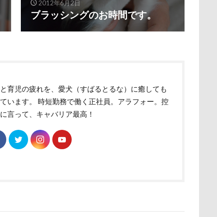
2012年6月2日
ク
ユウくん
モンブラン
モモちゃん
常磐道
店舗
ブラッシングのお時間です。
ト
芝桜
苺ちゃん
英国淑女
若狭海浜公園
若狭公
の里
花
芦田愛菜
舐め舐め
茂来山
舎人公園ドッ
舌出し
自業自得
臨港パーク
腸閉塞
腕枕
脱出
城県
胡桃ちゃん
葵央（あお）くん
蛇口
蘭ちゃん
事と育児の疲れを、愛犬（すばるとるな）に癒しても
蕎麦屋
蕎麦
蓼科 茶花茶花
蓮田市
葛飾区
ています。 時短勤務で働く正社員。アラフォー。控
とし物
萌華ちゃん
萌ちゃん
菜の花
草津温泉
草
めに言って、キャバリア最高！
屋
胸の飾り毛
育成
被り物
立山町
粉ミルク
ストラン un
節分
筑西市
等身大ガンダム
笛吹市
空腹
糸満市
移動中
称名滝
秩父
福袋
福島
砺波市
破壊王
粗相
紅ズワイガニ
肘掛けスタイル
け 台場店
肉球マッサージ
肉球ハーネス
肉球
耳掃除嫌
羽田空港
群馬県
紅梅
美術館
羊毛フェルト
細工蒲鉾
紬くん
紫陽花
紋次郎くん
紅葉
血液検