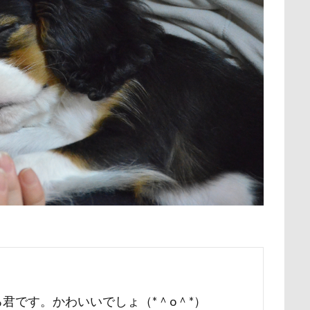
保水効果
名刺
三王山ふれあい公園
丘を越えて
世界
不貞寝
下野市
上越市
上尾市
三陸復興国立公園
中年サラリーマン
三井アウトレットパーク
万座毛
万が一の
ィーナスフォート
ヴィンテージ
ワークショップ
ワンピース
中瀬公園
來夢（らいむ）ちゃん
代々木公園ドッグラン
メント
体重
体調不良
佐久穂町
似顔絵師なつき
休日の朝
仰向け抱っこ
代々木公園
串カツ田中 北千住店
クッション
二足立ち
二等辺三角形
二度寝
予定
乗鞍高原
主張
同胎兄弟
名刺入れ
ワンコ店内OK
射水市
寝顔
寝起き
寝相
寝床
寝坊助
富
布施町
富山市
富士見高原
富士見町
富士見公園
ド
富士吉田市
富士すばるランド
家宝
小布施ドッグラ
ン
山梨県
巾着田
川越市
川口市
川
嵐山町
君です。かわいいでしょ（*＾o＾*）
岳くん
岩畳
山梨市
小松菜
山北町
山中湖村