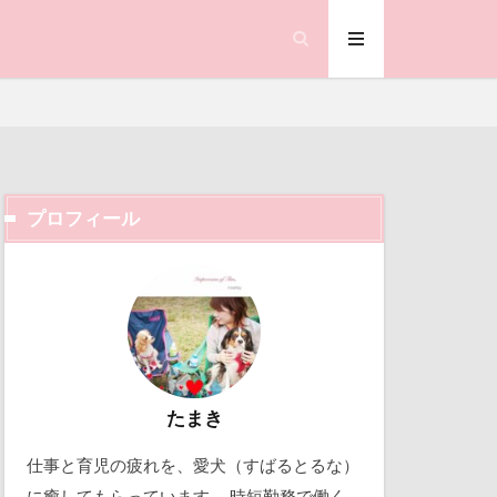
オくん
ゃん
クラシックカー
コードレス掃除機
ちゃん
プロフィール
ケージ
くん
ック天国
動物殺処分ゼロ
働くおじさん
吉野家
取り込み中
たまき
仕事と育児の疲れを、愛犬（すばるとるな）
北軽井沢
に癒してもらっています。 時短勤務で働く