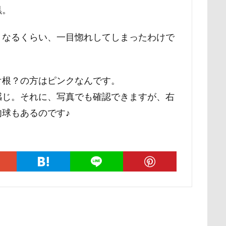
黒。
ー牧場
マサラちゃん
マグノリア棟
マグカップ
マウン
ド
ボート
マイクロビーズクッション
マイクロバブル
くなるくらい、一目惚れしてしまったわけで
ポテチくん
ポチくん
ポストカード
ポケモンGO
ポ
ペットショップ
マリンちゃん
フルーツトマト狩り
ブル
ブリキ看板
ブランチ
ブラッシング
ブラタン
フワフ
け根？の方はピンクなんです。
フリーマーケット
ブレスレット
フリーステッチ free stitch
感じ。それに、写真でも確認できますが、右
ちゃん
フランソワーズくん
フランちゃん
フセ
フクロ
球もあるのです♪
フォトツアー
ブレアちゃん
ブレンハイム
ペットグラ
ペットのおうち
ペットと泊まる陽だまり
ベンくん
ベラ
ベストショット
ヘンリーくん
ヘソ天
プーラニアン
ブ
プレサーモC-25
プレアデス星団
プルバックハトカー
プリ
プライスレス
ププくん
プイネちゃん
ブロンズ像
ワンコクッキー
ルチアちゃん
レインコート
ーデンひめはるの里
レイちゃん
ルークくん
ルビーちゃん