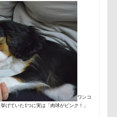
展望台
屋内ドッグラン
居酒屋
小谷流の里ドギーズアイラン
宮城県
室内遊び
名前の由来
土手
夕陽
夏対策
埼玉県
地震
土田トレーナー
国営武蔵丘陵森林公園
の湖畔公園
困惑顔
噛み噛み
哀愁
吾妻郡
吹き出
護市
夕食
多頭飼い記念日
室内トレーニング
天空の遊
宝登山
宇宙犬スヌード
宇宙兄弟
子犬のワルツ
嬬恋
奇跡体験！アンビリーバボー
太閤山ランド
天狗山プレイラン
大脱出
大福
大物説
大満足
大島屋
大宮区
愛ちゃん
ワンコ御節
ワンコプレート
年賀状
ペロペロ
ホタルイカ
ホタルちゃん
ホクロ
ペーターくん
ランシェ草津
ペンション
ペロリンチョ
ペロちゃん
ボ
ワンコ
ペディ(PEDI)
ペット用バスタブ
ペット名刺
ペット同伴
件に挙げていた1つに実は「肉球がピンク！」
ペットボトル
ペットプロフ
ペットパラダイス
ボケ
ボ
tstages）
マウントジーンズ
マミーちゃん
ママ実家