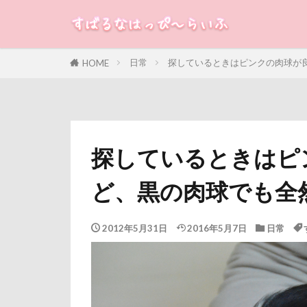
ゴッドハンド
クールｘクール
すばる
るな
犬
クレアちゃん
日常
探しているときはピンクの肉球が
HOME
クリエイタース
カテゴリー
クッションカバ
コタローくん
コムギくん
タグ
探しているときはピ
コソドロ
100円ショップ
ど、黒の肉球でも全
ココちゃん
冷蔵庫
冷
八重桜
八
2012年5月31日
2016年5月7日
日常
傘
健康チ
叱れない
取りあい
千里浜なぎさド