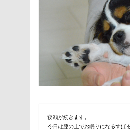
倶利伽羅峠
世界の名犬牧場
三峯神社
一発芸
ヴ
中島フィールズ
作品レビューコ
似たもの父子
人をダメにする
九十九里浜
小太郎くん
富山湾
小
富士急ハイラン
寝顔が続きます。
室内遊びレッス
今日は膝の上でお眠りになるすばる
島忠ホームズ