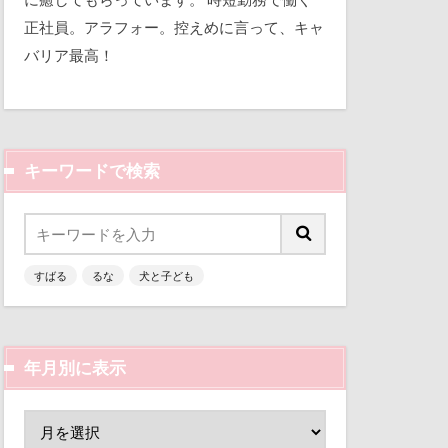
平和
正社員。アラフォー。控えめに言って、キャ
バリア最高！
三瓶くん
備え
七夕
キーワードで検索
似顔絵
人形
乳歯
すばる
るな
犬と子ども
富山環水公園
津市
富山県
富士河口湖町
年月別に表示
ン
小春ちゃん
嵐山渓谷
山中湖