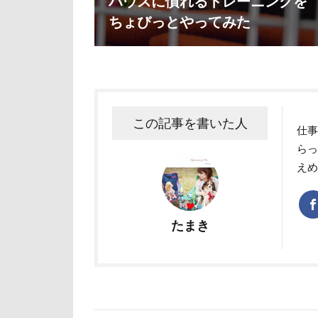
ハウスに慣れるトレーニングを
ユニオンジャッ
ちょびっとやってみた
フォトコンテス
花菖蒲
花
舎人公園
茂原市
茨
この記事を書いた人
仕
薔薇
蕨駅
らっ
葉っぱ
落
え
草加市
茶
米沢牛ステーキレ
立山連峰
たまき
神奈川県
肉菜工房 うしす
耳
羽鳥湖
絵画教室