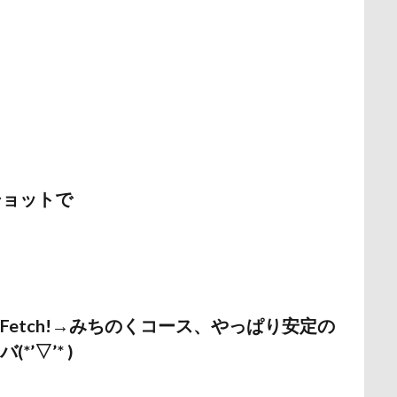
野北部旅行
青木町公園
震災
雪
雨
雑草
集
野原町
長瀞屋
音雅
長瀞
長持ちオヤツ
長友心平
座ミレージャギャラリー
鈴木福
野菜ジャーキー
里山ドッグ
スワップ
那須高原SA
飾り毛
鼻
鵜の浜海岸
鳩
鬼押出し園
駄々コネ
首里城
館林市
飼い主似
欲魔人
食器
食事風景
食べ渋り
食べたい
飛行犬
願い事
里山
那須町
袴
診断メーカー
赤ち
ショットで
豆キャッチ
譲渡会
謹賀新年
読者投稿
誤飲
谷市
記念日
観覧車
親戚探し
親ばかフィルター
西川口駅
西丹沢
西の河原公園
赤壁
足立区
須ゴンドラ
那須どうぶつ王国
那須とりっくあーとぴあ
那覇
Fetch!→みちのくコース、やっぱり安定の
道満ドッグプール
運転手
運転席
運転
遊んで
*’▽’* )
迷子札
近江屋
農家のオバチャン
軽井沢町 南軽井沢
軽井沢タリアセン
軽井沢
車
砂浜
石川県
引っ