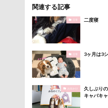
関連する記事
石巻市
長
長野県
長
二度寝
日常
銀行印
銀
静電気
顔
魚止めの滝
飯山市
食
願い事メーカー
3ヶ月は3
日常
貸し切り温泉
診察台
越
見返りポーズ
遊園地
那
久しぶりの
お出かけ
道満ドッグラン
キャバキャバ(
追いかけっこ
軽井沢旅行