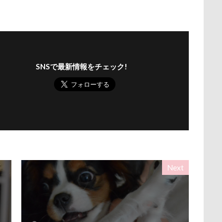
ナちゃん
ルナくん
ルイちゃん
レオくん
ルイくん
ース
リリィーちゃん
リラちゃん
リュウくん
リビング
レオナルドくん
リックくん
ロマニくん
ワル顔
ロールクッション
ロープウェイ
ロープ
ローズガーデン
SNSで最新情報をチェック!
ロッテちゃん
レオンくん
ロッヂ花月園
ロックハート城
バイ園
ロウバイ
ロイちゃん
レヴォーグ
レディくん
リクくん
マロンちゃん
ムムちゃん
モコちゃｎ
モコ
モカくん
メンテナンス
メレンゲの気持ち
メルちゃん
ンド
メイフェアちゃん
ムサシくん
モナちゃん
ミレー
ミルクちゃん
ミルキーちゃん
ミラーレス一眼レフ
ミラち
Next
ミウちゃん
マンスリーフォト
モデル
モナカちゃん
ニット
ラヴィちゃん
ラントくん
ランキング
ラリーく
ラディちゃん
ラテくん
ラッキーちゃん
ライラちゃん
ライムくん
ライクくん
ヨーゼフくん
ヨギボー
ユ