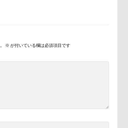
時計
春日部市
春三くん
星野エリア
昇降テーブル
公園
旧軽井沢森ノ美術館
日高市
日帰り入院
日光浴
新潟県
新春ハッピースクラッチキャンペーン
斑尾高原
散歩
撮影会
暑さ対策
最敬礼
撮影スポット
板橋
梅
桜並木
桜
桃侍くん
栃木県
柚稀（ゆずき）く
。
※
が付いている欄は必須項目です
チャーム
東芝
東京都
東京ビックサイト
東京April
木更津
望くん
服
撮影テクニック
携帯ストラップ
リブ
忍者
成田ゆめ牧場
愛車
情報誌
恩納村
怒らない
忘年会
心雑音
成田山新勝寺
心配無用
心大朗くん
微速度撮影
御用
彼岸花
彩湖・道満グリ
山
成田市
掻き掻き
手編み
接触冷感
接待係
抱きクッション
抜け毛取りクリーナー
抜け毛
手編みセータ
作りスヌード
手作りゴハン
手作りケーキ
手作りオヤツ
所沢航空記念公園
所沢市
房総
戸田市
椿
模様