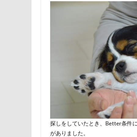
山下公園
小矢部市
壁
増税前
国営みちのく杜
吐いた
名
実はすごい
妖怪アンテナ
天然記念物
大和町
夢
ホームセンター
ペンション・ブ
ペニーレイン
探しをしていたとき、Better条
ペット可
がありました。
ペットステージ（Pe