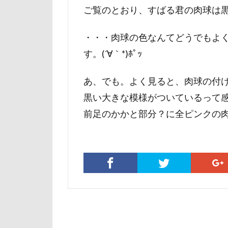
ご覧のとおり、すばる君の肉球は
マテ
マザ
マイフリーガー
・・・肉球の色なんてどうでもよ
マァムちゃん
す。(´∀｀*)ﾎﾟｯ
ペットドック
ブリーダー
あ、でも。よく見ると、肉球の付
フレキシリード
黒い大きな模様がついているって
フランソワーズ
前足のかかと部分？に全ピンクの肉
フォトフレーム
ペットカート
ベランダ
プレゼント
プリシアちゃん
マリーちゃん
レイクウッズガ