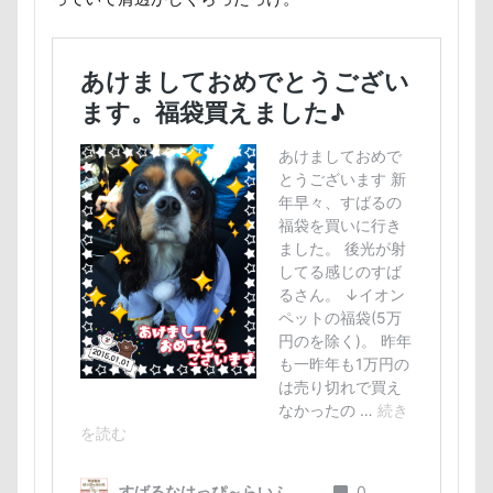
七夕
一発芸
ヴィーナスフォート
ヴィンテージ
ワークショップ
ワンピース
中島フィールズ
中瀬公園
來夢（らいむ）ちゃん
代々木公園ドッグラン
作品レビューコメント
体重
体調不良
佐久穂町
似顔絵師なつき
似顔絵
似たもの父子
休日の朝
仰向け抱っこ
代々木公園
串カツ田中 北千住店
人形
人をダメにするクッション
二足立ち
二等辺三角形
二度寝
予定
乳歯
九十九里浜
乗鞍高原
主張
同胎兄弟
名刺入れ
ワンコ店内OK
富山環水公園
小太郎くん
射水市
寝顔
寝起き
寝相
寝床
寝坊助
富津市
富山県