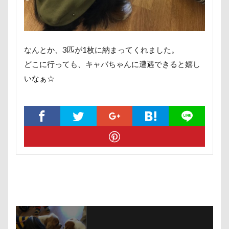
称名滝
秩父
福袋
福島県
神社
神奈川県
砺波市
破壊王
粗相
紅ズワイガニ
肘掛けスタイル
羽咋市
なんとか、3匹が1枚に納まってくれました。
肉菜工房 うしすけ 台場店
肉球マッサージ
どこに行っても、キャバちゃんに遭遇できると嬉し
肉球ハーネス
肉球
耳掃除嫌い
耳掃除
いなぁ☆
耳
羽鳥湖
羽田空港
群馬県
紅梅
美術館
羊毛フェルト
置物
絵皿
絵画教室
細工蒲鉾
紬くん
紫陽花
紋次郎くん
紅葉
血液検査
被毛
石巻市
長野北部旅行
青木町公園
震災
雪
雨
雑草
集合写真
階段
長野県
長野原町
長瀞屋
音雅
長瀞
長持ちオヤツ
長友心平
鐘
銀行印
銀座ミレージャギャラリー
鈴木福