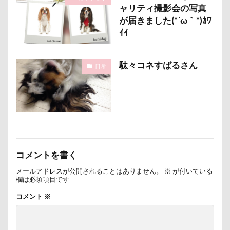
接待係
指輪
抱擁
抱っこ紐
ャリティ撮影会の写真
が届きました(*´ω｀*)ｶﾜ
抱きクッション
抜け毛取りクリーナー
抜け毛
ｲｲ
手編みセーター
手作り石鹸
戦利品
手作りスヌード
手作りゴハン
手作りケーキ
駄々コネすばるさん
日常
手作りオヤツ
手作り
扇雀飴本舗
所沢航空記念公園
所沢市
房総
戸田市
椿
模様
短冊に願いごと書いったー
犬の系統図
猫
独身貴族
狂犬病予防接種
犬用御節
犬用ケーキ
犬歯
犬服
犬旅本
犬もダメにするクッション
コメントを書く
犬と泊まれる宿
玉ボケ
メールアドレスが公開されることはありません。
※
が付いている
欄は必須項目です
犬から訊いた「お留守番のストレスがやわらぐ」CDブッ
コメント
※
ク
特集
特等席
牛革鑑札入れ
牛乳屋