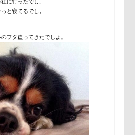
会社に行ったでし。
展望台
屋内ドッグラン
居酒屋
小谷流の里ドギーズアイラン
ーっと寝てるでし。
宮城県
室内遊び
名前の由来
土手
夕陽
夏対策
埼玉県
地震
土田トレーナー
国営武蔵丘陵森林公園
の湖畔公園
困惑顔
噛み噛み
哀愁
吾妻郡
吹き出
ルのフタ盗ってきたでしよ。
護市
夕食
多頭飼い記念日
室内トレーニング
天空の遊
宝登山
宇宙犬スヌード
宇宙兄弟
子犬のワルツ
嬬恋
奇跡体験！アンビリーバボー
太閤山ランド
天狗山プレイラン
大脱出
大福
大物説
大満足
大島屋
大宮区
愛ちゃん
ワンコ御節
ワンコプレート
年賀状
ペロペロ
ホタルイカ
ホタルちゃん
ホクロ
ペーターくん
ランシェ草津
ペンション
ペロリンチョ
ペロちゃん
ボ
ペディ(PEDI)
ペット用バスタブ
ペット名刺
ペット同伴
ペットボトル
ペットプロフ
ペットパラダイス
ボケ
ボ
tstages）
マウントジーンズ
マミーちゃん
ママ実家