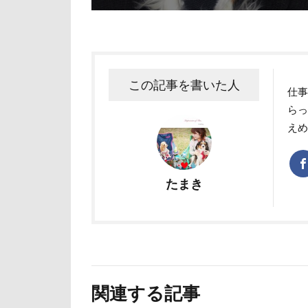
ユニオンジャッ
フォトコンテス
花菖蒲
花
舎人公園
この記事を書いた人
仕
茂原市
茨
らっ
薔薇
蕨駅
え
葉っぱ
落
草加市
茶
たまき
米沢牛ステーキレ
立山連峰
神奈川県
肉菜工房 うしす
耳
羽鳥湖
関連する記事
絵画教室