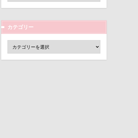
ド
小芝風花
変顔
壁紙
カテゴリー
外耳炎
し皿
君津市
覧カート
村
ド
夢の島
大宮公園
ペンダント
サボサ
可飲食店
タンちゃん
マハロちゃん