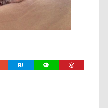
ー牧場
マサラちゃん
マグノリア棟
マグカップ
マウン
ド
ボート
マイクロビーズクッション
マイクロバブル
ポテチくん
ポチくん
ポストカード
ポケモンGO
ポ
ペットショップ
マリンちゃん
フルーツトマト狩り
ブル
ブリキ看板
ブランチ
ブラッシング
ブラタン
フワフ
フリーマーケット
ブレスレット
フリーステッチ free stitch
ちゃん
フランソワーズくん
フランちゃん
フセ
フクロ
フォトツアー
ブレアちゃん
ブレンハイム
ペットグラ
ペットのおうち
ペットと泊まる陽だまり
ベンくん
ベラ
ベストショット
ヘンリーくん
ヘソ天
プーラニアン
ブ
プレサーモC-25
プレアデス星団
プルバックハトカー
プリ
プライスレス
ププくん
プイネちゃん
ブロンズ像
ワンコクッキー
ルチアちゃん
レインコート
ーデンひめはるの里
レイちゃん
ルークくん
ルビーちゃん