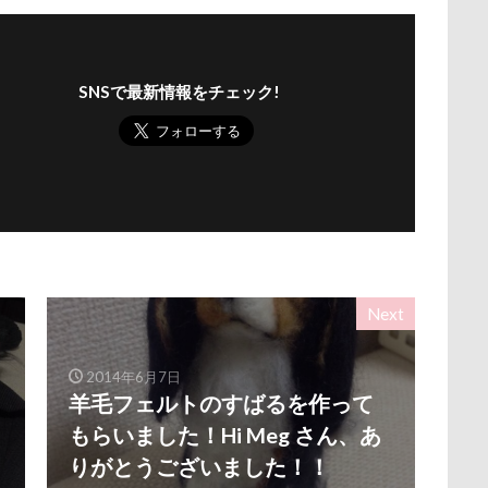
ナちゃん
ルナくん
ルイちゃん
レオくん
ルイくん
ース
リリィーちゃん
リラちゃん
リュウくん
リビング
SNSで最新情報をチェック!
レオナルドくん
リックくん
ロマニくん
ワル顔
ロールクッション
ロープウェイ
ロープ
ローズガーデン
ロッテちゃん
レオンくん
ロッヂ花月園
ロックハート城
バイ園
ロウバイ
ロイちゃん
レヴォーグ
レディくん
リクくん
マロンちゃん
ムムちゃん
モコちゃｎ
モコ
モカくん
メンテナンス
メレンゲの気持ち
メルちゃん
ンド
メイフェアちゃん
ムサシくん
モナちゃん
ミレー
Next
ミルクちゃん
ミルキーちゃん
ミラーレス一眼レフ
ミラち
ミウちゃん
マンスリーフォト
モデル
モナカちゃん
2014年6月7日
羊毛フェルトのすばるを作って
ニット
ラヴィちゃん
ラントくん
ランキング
ラリーく
もらいました！Hi Meg さん、あ
ラディちゃん
ラテくん
ラッキーちゃん
ライラちゃん
りがとうございました！！
ライムくん
ライクくん
ヨーゼフくん
ヨギボー
ユ