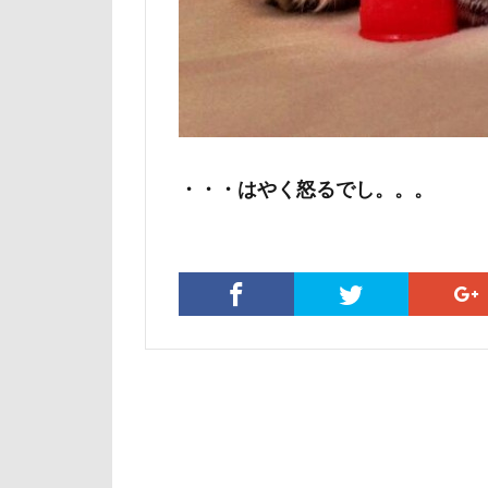
マテ
マザ
マイフリーガー
マァムちゃん
ペットドック
ブリーダー
・・・はやく怒るでし。。。
フレキシリード
フランソワーズ
フォトフレーム
ペットカート
ベランダ
プレゼント
プリシアちゃん
マリーちゃん
レイクウッズガ