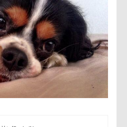
保水効果
名刺
三王山ふれあい公園
丘を越えて
世界
不貞寝
下野市
上越市
上尾市
三陸復興国立公園
中年サラリーマン
三井アウトレットパーク
万座毛
万が一の
ィーナスフォート
ヴィンテージ
ワークショップ
ワンピース
中瀬公園
來夢（らいむ）ちゃん
代々木公園ドッグラン
メント
体重
体調不良
佐久穂町
似顔絵師なつき
休日の朝
仰向け抱っこ
代々木公園
串カツ田中 北千住店
クッション
二足立ち
二等辺三角形
二度寝
予定
乗鞍高原
主張
同胎兄弟
名刺入れ
ワンコ店内OK
射水市
寝顔
寝起き
寝相
寝床
寝坊助
富
布施町
富山市
富士見高原
富士見町
富士見公園
ド
富士吉田市
富士すばるランド
家宝
小布施ドッグラ
ン
山梨県
巾着田
川越市
川口市
川
嵐山町
岳くん
岩畳
山梨市
小松菜
山北町
山中湖村