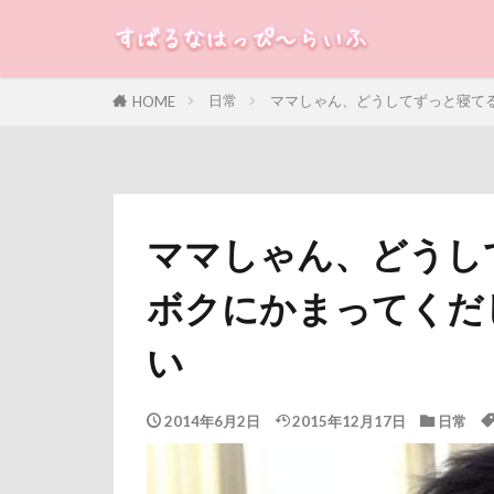
ジョンソンタウ
ジャンピングキ
すばる
るな
犬
シンクロ
日常
ママしゃん、どうしてずっと寝て
HOME
カテゴリー
ゴッドハンド
クールｘクール
クレアちゃん
タグ
クリエイタース
ママしゃん、どうし
クッションカバ
100円ショップ
ボクにかまってくだ
コタローくん
冷蔵庫
冷
コムギくん
八重桜
八
い
コソドロ
傘
健康チ
ココちゃん
叱れない
2014年6月2日
2015年12月17日
日常
取りあい
千里浜なぎさド