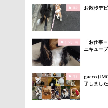
石巻市
長
お散歩デビ
日常
長野県
長
銀行印
銀
静電気
顔
魚止めの滝
「お仕事＝
しつけ・芸
飯山市
食
ニキューブ
願い事メーカー
貸し切り温泉
診察台
越
見返りポーズ
gacco 
日常
了しました
遊園地
那
道満ドッグラン
追いかけっこ
軽井沢旅行