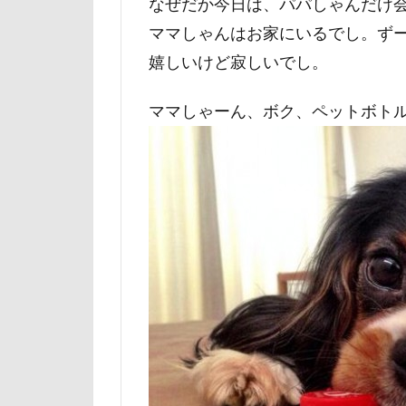
なぜだか今日は、パパしゃんだけ
山下公園
ママしゃんはお家にいるでし。ず
小矢部市
嬉しいけど寂しいでし。
壁
増税前
国営みちのく杜
ママしゃーん、ボク、ペットボト
吐いた
名
実はすごい
妖怪アンテナ
天然記念物
大和町
夢
ホームセンター
ペンション・ブ
ペニーレイン
ペット可
ペットステージ（Pe