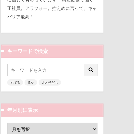
平和
正社員。アラフォー。控えめに言って、キャ
バリア最高！
三瓶くん
備え
七夕
キーワードで検索
似顔絵
人形
乳歯
すばる
るな
犬と子ども
富山環水公園
津市
富山県
富士河口湖町
年月別に表示
ン
小春ちゃん
嵐山渓谷
山中湖