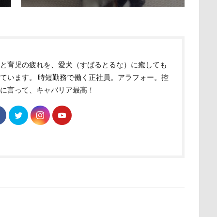
ク
ユウくん
モンブラン
モモちゃん
常磐道
店舗
ト
芝桜
苺ちゃん
英国淑女
若狭海浜公園
若狭公
の里
花
芦田愛菜
舐め舐め
茂来山
舎人公園ドッ
舌出し
自業自得
臨港パーク
腸閉塞
腕枕
脱出
事と育児の疲れを、愛犬（すばるとるな）に癒しても
城県
胡桃ちゃん
葵央（あお）くん
蛇口
蘭ちゃん
ています。 時短勤務で働く正社員。アラフォー。控
蕎麦屋
蕎麦
蓼科 茶花茶花
蓮田市
葛飾区
めに言って、キャバリア最高！
とし物
萌華ちゃん
萌ちゃん
菜の花
草津温泉
草
屋
胸の飾り毛
育成
被り物
立山町
粉ミルク
ストラン un
節分
筑西市
等身大ガンダム
笛吹市
空腹
糸満市
移動中
称名滝
秩父
福袋
福島
砺波市
破壊王
粗相
紅ズワイガニ
肘掛けスタイル
け 台場店
肉球マッサージ
肉球ハーネス
肉球
耳掃除嫌
羽田空港
群馬県
紅梅
美術館
羊毛フェルト
細工蒲鉾
紬くん
紫陽花
紋次郎くん
紅葉
血液検