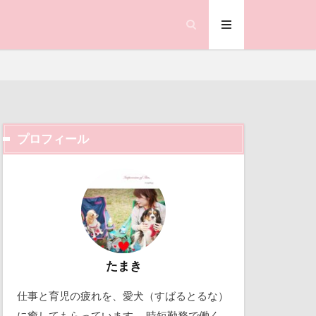
ジェイくん
ィーク
オくん
ゃん
プロフィール
クラシックカー
コードレス掃除機
ック天国
ちゃん
動物殺処分ゼロ
ケージ
働くおじさん
くん
吉野家
取り込み中
たまき
仕事と育児の疲れを、愛犬（すばるとるな）
北軽井沢
に癒してもらっています。 時短勤務で働く