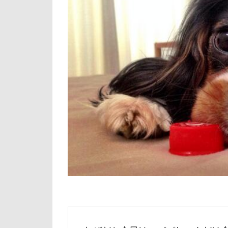
倶利伽羅峠
世界の名犬牧場
三峯神社
一発芸
ヴ
中島フィールズ
作品レビューコ
似たもの父子
人をダメにする
九十九里浜
小太郎くん
富山湾
小
富士急ハイラン
室内遊びレッス
島忠ホームズ