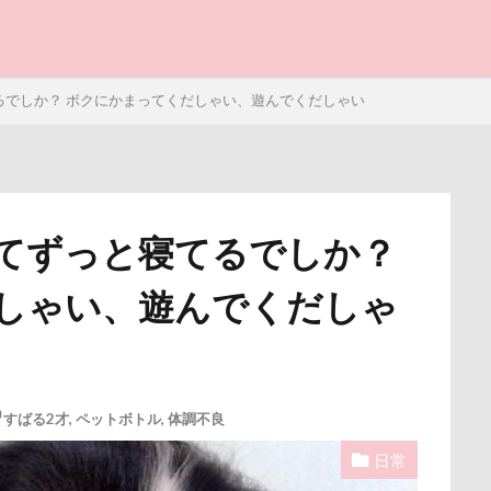
ン
ジョンくん
ジュンくん
ショコラちゃん
ジャンプ
ャッチ
ジャックくん
ジグソーパズル
ジェラートピケ
と子ども
シルバーウィーク
シルエット
ショートケーキ
ゴールデンウ
るでしか？ ボクにかまってくだしゃい、遊んでくだしゃい
クッキーちゃん
クリスマスディナー
ケイくん
グラス
プラス
クール素材
クールミスト
クークチュール
クレ
クリリンくん
クリスマス
ケルヒャー
クリスティーナち
タンプ
クランベリー
クララちゃん
クラシックカー博物館
てずっと寝てるでしか？
ー
クッション
クッキー君
ケガ
ケンシロウくん
写真パネル
前橋市
初詣
出羽公園
出没！アド街
しゃい、遊んでくだしゃ
コンテスト
コング
コロンちゃん
コロンくん
コメ
感ジェルマット
写真教室
写真撮影
写真加工
公園
コナちゃん
コトラくん
コテージ
コソドロスヌード
街市
八ヶ岳
入間市
優玖（はるく）くん
優しい
コスプレ
コジローくん
ココナラ
ココアちゃん
ココア
ェック
加湿器
動物病院
保護犬
去勢手術
同胎
ゲンくん
ケーヨーデイツー
ケーヨーD2
鼻垂れ
叱るの忘れてシャッター切る
叱られた
口タプ
受領印
すばる2才
,
ペットボトル
,
体調不良
博物館
北海道直送
南相馬鹿島SA
南相馬市
卒業
日常
検索
ライブウェイ
千葉県
千本松牧場
千ちゃん
北陸