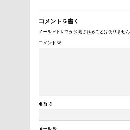
日向ぼっこ
旭日丘湖畔緑地
コメントを書く
旅館
方言
メールアドレスが公開されることはありません
文太くん
コメント
※
梅百花園
松本市
月
未来ちゃん
極上牛のスペア
怒られる5秒前
心臓病の薬
弱点
成田
名前
※
抱っこ紐
戦利品
手
扇雀飴本舗
メール
※