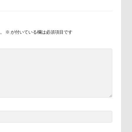
時計
春日部市
春三くん
星野エリア
昇降テーブル
公園
旧軽井沢森ノ美術館
日高市
日帰り入院
日光浴
新潟県
新春ハッピースクラッチキャンペーン
斑尾高原
。
※
が付いている欄は必須項目です
散歩
撮影会
暑さ対策
最敬礼
撮影スポット
板橋
梅
桜並木
桜
桃侍くん
栃木県
柚稀（ゆずき）く
チャーム
東芝
東京都
東京ビックサイト
東京April
木更津
望くん
服
撮影テクニック
携帯ストラップ
リブ
忍者
成田ゆめ牧場
愛車
情報誌
恩納村
怒らない
忘年会
心雑音
成田山新勝寺
心配無用
心大朗くん
微速度撮影
御用
彼岸花
彩湖・道満グリ
山
成田市
掻き掻き
手編み
接触冷感
接待係
抱きクッション
抜け毛取りクリーナー
抜け毛
手編みセータ
作りスヌード
手作りゴハン
手作りケーキ
手作りオヤツ
所沢航空記念公園
所沢市
房総
戸田市
椿
模様