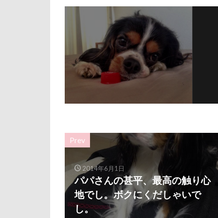
ルビー
ル
リード
リ
レインドッグス
ワガママ
ロンくん
ロゴ
ロウ
リッチェル
モカちゃん
メリーゴーラウ
Prev
ミレちゃん
ミックス犬
2014年6月1日
パパさんの甚平、最高の触り心
ラガーシャツ風
地でし。ボクにくだしゃいで
ララちゃん
し。
ライムちゃん