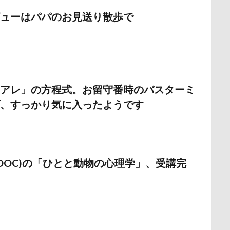
野北部旅行
青木町公園
震災
雪
雨
雑草
集
ューはパパのお見送り散歩で
野原町
長瀞屋
音雅
長瀞
長持ちオヤツ
長友心平
座ミレージャギャラリー
鈴木福
野菜ジャーキー
里山ドッグ
スワップ
那須高原SA
飾り毛
鼻
鵜の浜海岸
鳩
鬼押出し園
駄々コネ
首里城
館林市
飼い主似
アレ」の方程式。お留守番時のバスターミ
欲魔人
食器
食事風景
食べ渋り
食べたい
飛行犬
、すっかり気に入ったようです
願い事
里山
那須町
袴
診断メーカー
赤ち
豆キャッチ
譲渡会
謹賀新年
読者投稿
誤飲
谷市
記念日
観覧車
親戚探し
親ばかフィルター
西川口駅
西丹沢
西の河原公園
赤壁
足立区
(JMOOC)の「ひとと動物の心理学」、受講完
須ゴンドラ
那須どうぶつ王国
那須とりっくあーとぴあ
那覇
道満ドッグプール
運転手
運転席
運転
遊んで
迷子札
近江屋
農家のオバチャン
軽井沢町 南軽井沢
軽井沢タリアセン
軽井沢
車
砂浜
石川県
引っ